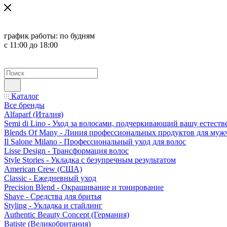
график работы:
по будням
с 11:00 до 18:00
Каталог
Все бренды
Alfaparf (Италия)
Semi di Lino - Уход за волосами, подчеркивающий вашу естест
Blends Of Many - Линия профессиональных продуктов для муж
Il Salone Milano - Профессиональный уход для волос
Lisse Design - Трансформация волос
Style Stories - Укладка с безупречным результатом
American Crew (США)
Classic - Ежедневный уход
Precision Blend - Окрашивание и тонирование
Shave - Средства для бритья
Styling - Укладка и стайлинг
Authentic Beauty Concept (Германия)
Batiste (Великобритания)