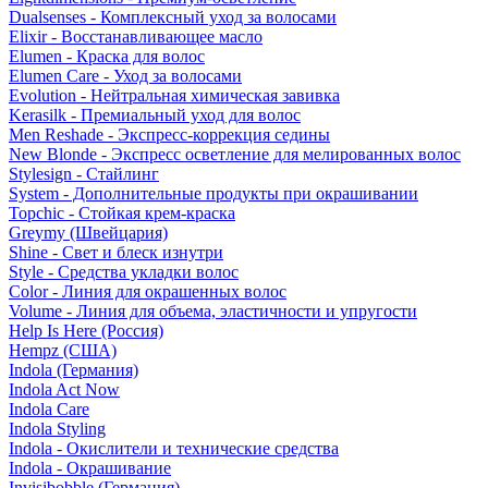
Dualsenses - Комплексный уход за волосами
Elixir - Восстанавливающее масло
Elumen - Краска для волос
Elumen Care - Уход за волосами
Evolution - Нейтральная химическая завивка
Kerasilk - Премиальный уход для волос
Men Reshade - Экспресс-коррекция седины
New Blonde - Экспресс осветление для мелированных волос
Stylesign - Стайлинг
System - Дополнительные продукты при окрашивании
Topchic - Стойкая крем-краска
Greymy (Швейцария)
Shine - Свет и блеск изнутри
Style - Средства укладки волос
Color - Линия для окрашенных волос
Volume - Линия для объема, эластичности и упругости
Help Is Here (Россия)
Hempz (США)
Indola (Германия)
Indola Act Now
Indola Care
Indola Styling
Indola - Окислители и технические средства
Indola - Окрашивание
Invisibobble (Германия)