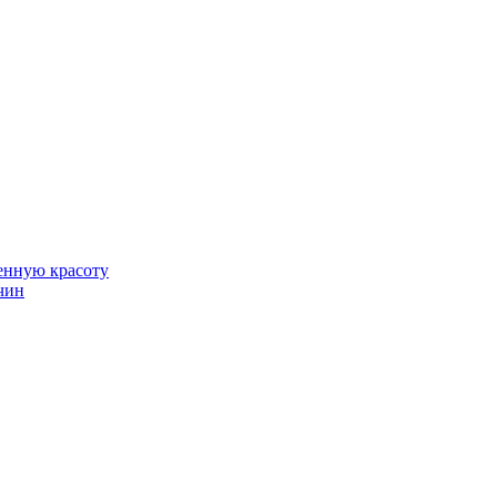
венную красоту
чин