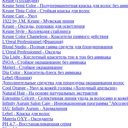
Keune (Голландия)
Keune Semi Color - Полуперманентная краска для волос без амм
Keune Tinta Color - Стойкая краска для волос
Keune Care - Уход
1922 by J.M. Keune - Мужская линия
Keune - Оксиды, порошки для осветления
Keune Style - Коллекция стайлинга
Keune Color Chameleon - Красители прямого действия
L'Oreal Professionnel (Франция)
Blond Studio - Полная гамма средств для блондирования
L'Oreal Professionnel - Оксиды
Dia Light - Кислотный краситель тон в тон без аммиака
INOA - Стойкое окрашивание без аммиака
Majirel - Стойкое окрашивание
Dia Color - Краситель-блеск без аммиака
Lebel (Япония)
Дополнительные средства для процедуры окрашивания волос
Cool Orange - Уход за кожей головы «Холодный апельсин»
Natural Hair - На основе натуральных экстрактов
Estessimo Celcert - Селективная линия ухода за волосами и кож
Infinity Aurum Salon Care - Инновационная программа "Абсолют
IAU Infinity Aurum - Аромалиния
Lebel - Краска для волос
Materia OXY - Оксиданты
PH 4.7 - Восстанавливающая серия