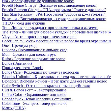
Plia - Молекулярное моделирование волос
Proedit Home Charge - Домашнее восстановление волос
Proedit Element Charge - СПА-программа "Счастье для волос"
Hair Skin Relaxing - SPA-Программа "Здоровая кожа головы"
Proscenia - Восстанавливающая серия для окрашенных волос
THEO - Уход для мужчин
Trie - Линия для укладки с протеинами шелка и жемчуга
Trie Tuner - Линия для базовой укладки с протеинами шелка и 
Viege - Антивозростная органическая серия
Locor Serum Color - Восстановление волос во время окрашиван
One - Премиум уход
Luviona - Окрашивание и anti-age уход
Moii - Средства для волос и рук
Rufor - Бережное выпрямление волос
Londa (Германия)
Принадлежности Londa
Londa Care - Коллекция по уходу за волосами
Blondes Unlimited - Креативная система для осветления волос б
Blondoran Blonding Powder - Препараты для осветления волос
Color Switch - Оттеночная краска прямого действия
Curl & Londa Form - Текстурирование
Londa Color - Окрашивание для волос
Londa Style - Новая коллекция стайлинга
Color Tune - Экспресс-тонер для волос
Matrix (США)