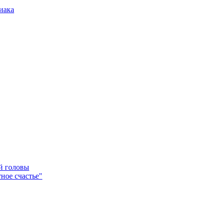
иака
ей головы
ное счастье"