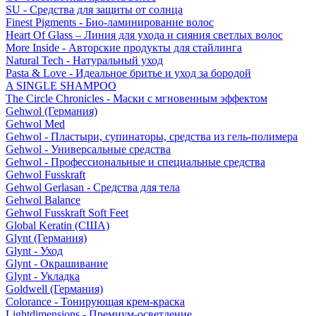
SU - Средства для защиты от солнца
Finest Pigments - Био-ламинирование волос
Heart Of Glass – Линия для ухода и сияния светлых волос
More Inside - Авторские продукты для стайлинга
Natural Tech - Натуральный уход
Pasta & Love - Идеальное бритье и уход за бородой
A SINGLE SHAMPOO
The Circle Chronicles - Маски с мгновенным эффектом
Gehwol (Германия)
Gehwol Med
Gehwol - Пластыри, супинаторы, средства из гель-полимера
Gehwol - Универсальные средства
Gehwol - Профессиональные и специальные средства
Gehwol Fusskraft
Gehwol Gerlasan - Средства для тела
Gehwol Balance
Gehwol Fusskraft Soft Feet
Global Keratin (США)
Glynt (Германия)
Glynt - Уход
Glynt - Окрашивание
Glynt - Укладка
Goldwell (Германия)
Colorance - Тонирующая крем-краска
Lightdimensions - Премиум-осветление