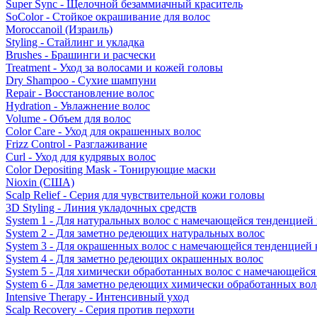
Super Sync - Щелочной безаммиачный краситель
SoColor - Стойкое окрашивание для волос
Moroccanoil (Израиль)
Styling - Стайлинг и укладка
Brushes - Брашинги и расчески
Treatment - Уход за волосами и кожей головы
Dry Shampoo - Сухие шампуни
Repair - Восстановление волос
Hydration - Увлажнение волос
Volume - Объем для волос
Color Care - Уход для окрашенных волос
Frizz Control - Разглаживание
Curl - Уход для кудрявых волос
Color Depositing Mask - Тонирующие маски
Nioxin (США)
Scalp Relief - Серия для чувствительной кожи головы
3D Styling - Линия укладочных средств
System 1 - Для натуральных волос с намечающейся тенденцией
System 2 - Для заметно редеющих натуральных волос
System 3 - Для окрашенных волос с намечающейся тенденцией
System 4 - Для заметно редеющих окрашенных волос
System 5 - Для химически обработанных волос с намечающейс
System 6 - Для заметно редеющих химически обработанных вол
Intensive Therapy - Интенсивный уход
Scalp Recovery - Серия против перхоти