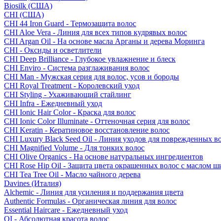
Biosilk (США)
CHI (США)
CHI 44 Iron Guard - Термозащита волос
CHI Aloe Vera - Линия для всех типов кудрявых волос
CHI Argan Oil - На основе масла Арганы и дерева Моринга
CHI - Оксиды и осветлители
CHI Deep Brilliance - Глубокое увлажнение и блеск
CHI Enviro - Система разглаживания волос
CHI Man - Мужская серия для волос, усов и бороды
CHI Royal Treatment - Королевский уход
CHI Styling - Ухаживающий стайлинг
CHI Infra - Ежедневный уход
CHI Ionic Hair Color - Краска для волос
CHI Ionic Color Illuminate - Оттеночная серия для волос
CHI Keratin - Кератиновое восстановление волос
CHI Luxury Black Seed Oil - Линия уходов для поврежденных в
CHI Magnified Volume - Для тонких волос
CHI Olive Organics - На основе натуральных ингредиентов
CHI Rose Hip Oil - Защита цвета окрашенных волос с маслом 
CHI Tea Tree Oil - Масло чайного дерева
Davines (Италия)
Alchemic - Линия для усиления и поддержания цвета
Authentic Formulas - Органическая линия для волос
Essential Haircare - Eжедневный уход
OI - Абсолютная красота волос