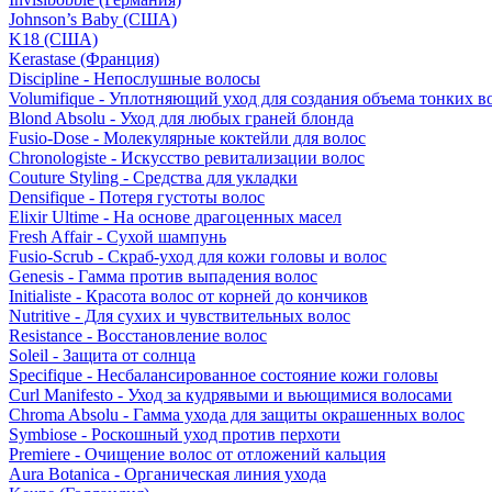
Johnson’s Baby (США)
K18 (США)
Kerastase (Франция)
Discipline - Непослушные волосы
Volumifique - Уплотняющий уход для создания объема тонких в
Blond Absolu - Уход для любых граней блонда
Fusio-Dose - Молекулярные коктейли для волос
Chronologiste - Искусство ревитализации волос
Couture Styling - Средства для укладки
Densifique - Потеря густоты волос
Elixir Ultime - На основе драгоценных масел
Fresh Affair - Сухой шампунь
Fusio-Scrub - Скраб-уход для кожи головы и волос
Genesis - Гамма против выпадения волос
Initialiste - Красота волос от корней до кончиков
Nutritive - Для сухих и чувствительных волос
Resistance - Восстановление волос
Soleil - Защита от солнца
Specifique - Несбалансированное состояние кожи головы
Curl Manifesto - Уход за кудрявыми и вьющимися волосами
Chroma Absolu - Гамма ухода для защиты окрашенных волос
Symbiose - Роскошный уход против перхоти
Premiere - Очищение волос от отложений кальция
Aura Botanica - Органическая линия ухода