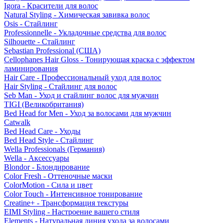
Igora - Красители для волос
Natural Styling - Химическая завивка волос
Osis - Стайлинг
Professionnelle - Укладочные средства для волос
Silhouette - Стайлинг
Sebastian Professional (США)
Cellophanes Hair Gloss - Тонирующая краска с эффектом
ламинирования
Hair Care - Профессиональный уход для волос
Hair Styling - Стайлинг для волос
Seb Man - Уход и стайлинг волос для мужчин
TIGI (Великобритания)
Bed Head for Men - Уход за волосами для мужчин
Catwalk
Bed Head Care - Уходы
Bed Head Style - Стайлинг
Wella Professionals (Германия)
Wella - Аксессуары
Blondor - Блондирование
Color Fresh - Оттеночные маски
ColorMotion - Сила и цвет
Color Touch - Интенсивное тонирование
Creatine+ - Трансформация текстуры
EIMI Styling - Настроение вашего стиля
Elements - Натуральная линия ухода за волосами