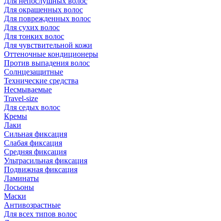
Для непослушных волос
Для окрашенных волос
Для поврежденных волос
Для сухих волос
Для тонких волос
Для чувствительной кожи
Оттеночные кондиционеры
Против выпадения волос
Солнцезащитные
Технические средства
Несмываемые
Travel-size
Для седых волос
Кремы
Лаки
Сильная фиксация
Слабая фиксация
Средняя фиксация
Ультрасильная фиксация
Подвижная фиксация
Ламинаты
Лосьоны
Маски
Антивозрастные
Для всех типов волос