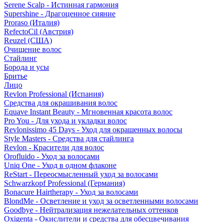
Serene Scalp - Истинная гармония
Supershine - Драгоценное сияние
Proraso (Италия)
RefectoCil (Австрия)
Reuzel (США)
Очищение волос
Стайлинг
Борода и усы
Бритье
Лицо
Revlon Professional (Испания)
Средства для окрашивания волос
Equave Instant Beauty - Мгновенная красота волос
Pro You - Для ухода и укладки волос
Revlonissimo 45 Days - Уход для окрашенных волосы
Style Masters - Средства для стайлинга
Revlon - Красители для волос
Orofluido - Уход за волосами
Uniq One - Уход в одном флаконе
ReStart - Переосмысленный уход за волосами
Schwarzkopf Professional (Германия)
Bonacure Hairtherapy - Уход за волосами
BlondMe - Осветление и уход за осветленными волосами
Goodbye - Нейтрализация нежелательных оттенков
Oxigenta - Окислители и средства для обесцвечивания