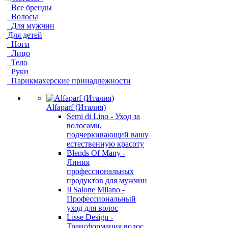
Все бренды
Волосы
Для мужчин
Для детей
Ноги
Лицо
Тело
Руки
Парикмахерские принадлежности
Alfaparf (Италия)
Semi di Lino - Уход за
волосами,
подчеркивающий вашу
естественную красоту
Blends Of Many -
Линия
профессиональных
продуктов для мужчин
Il Salone Milano -
Профессиональный
уход для волос
Lisse Design -
Трансформация волос