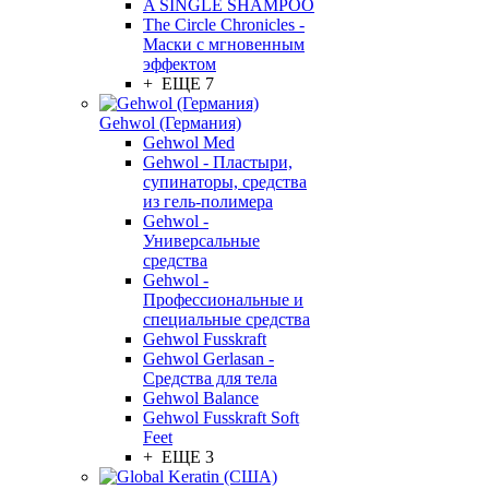
A SINGLE SHAMPOO
The Circle Chronicles -
Маски с мгновенным
эффектом
+ ЕЩЕ 7
Gehwol (Германия)
Gehwol Med
Gehwol - Пластыри,
супинаторы, средства
из гель-полимера
Gehwol -
Универсальные
средства
Gehwol -
Профессиональные и
специальные средства
Gehwol Fusskraft
Gehwol Gerlasan -
Средства для тела
Gehwol Balance
Gehwol Fusskraft Soft
Feet
+ ЕЩЕ 3