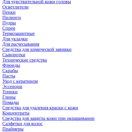
Для чувствительной кожи головы
Осветлители
Пенки
Пилинги
Пудры
Спреи
Термозащитные
Для укладки
Для расчесывания
Средства для химической завивки
Сыворотки
Технические средства
Флюиды
Скрабы
Пасты
Уход с кератином
Эссенции
Тоники
Глины
Помады
Средства для удаления краски с кожи
Концентраты
Средства для защиты кожи при окрашивании
Салфетки для волос
Праймеры