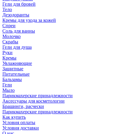
Гели для бровей
Тело
Дезодоранты
Кремы для ухода за кожей
Спреи
Соль для ванны
Молочко
Скрабы
Гели для душа
Руки
Кремы
Увлажняющие
Защитные
Питательные
Бальзамы
Гели
Мыло
Парикмахерские принадлежности
Аксессуары для косметологии
Брашинги, расчески
Парикмахерские принадлежности
Как купить
Условия оплаты
Условия доставки
О нас