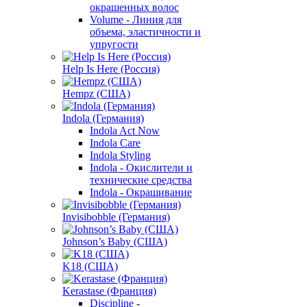
окрашенных волос
Volume - Линия для
объема, эластичности и
упругости
Help Is Here (Россия)
Hempz (США)
Indola (Германия)
Indola Act Now
Indola Care
Indola Styling
Indola - Окислители и
технические средства
Indola - Окрашивание
Invisibobble (Германия)
Johnson’s Baby (США)
K18 (США)
Kerastase (Франция)
Discipline -