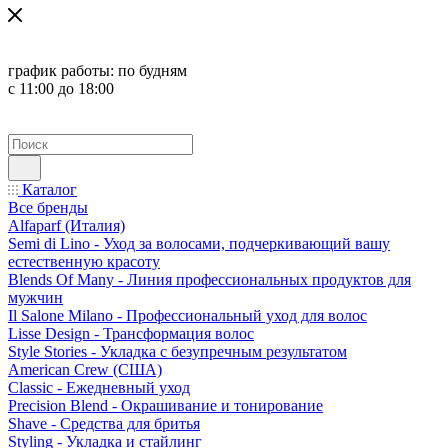
график работы:
по будням
с 11:00 до 18:00
Каталог
Все бренды
Alfaparf (Италия)
Semi di Lino - Уход за волосами, подчеркивающий вашу
естественную красоту
Blends Of Many - Линия профессиональных продуктов для
мужчин
Il Salone Milano - Профессиональный уход для волос
Lisse Design - Трансформация волос
Style Stories - Укладка с безупречным результатом
American Crew (США)
Classic - Ежедневный уход
Precision Blend - Окрашивание и тонирование
Shave - Средства для бритья
Styling - Укладка и стайлинг