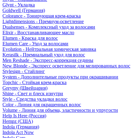
Glynt - Укладка
Goldwell (Германия)
Colorance - Тонирующая крем-краска
Lightdimensions - Премиум-осветление
Dualsenses - Комплексный уход за волосами
Elixir - Восстанавливающее масло
Elumen - Краска для волос
Elumen Care - Уход за волосами
Evolution - Нейтральная химическая завивка
Kerasilk - Премиальный уход для волос
Men Reshade - Экспресс-коррекция седины
New Blonde - Экспресс осветление для мелированных волос
Stylesign - Стайлинг
System - Дополнительные продукты при окрашивании
Topchic - Стойкая крем-краска
Greymy (Швейцария)
Shine - Свет и блеск изнутри
Style - Средства укладки волос
Color - Линия для окрашенных волос
Volume - Линия для объема, эластичности и упругости
Help Is Here (Россия)
Hempz (США)
Indola (Германия)
Indola Act Now
Indola Care