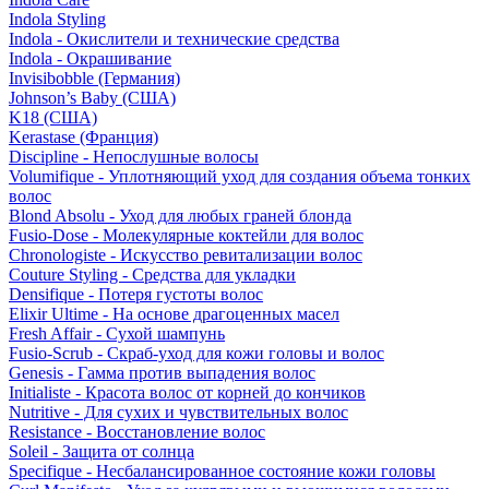
Indola Styling
Indola - Окислители и технические средства
Indola - Окрашивание
Invisibobble (Германия)
Johnson’s Baby (США)
K18 (США)
Kerastase (Франция)
Discipline - Непослушные волосы
Volumifique - Уплотняющий уход для создания объема тонких
волос
Blond Absolu - Уход для любых граней блонда
Fusio-Dose - Молекулярные коктейли для волос
Chronologiste - Искусство ревитализации волос
Couture Styling - Средства для укладки
Densifique - Потеря густоты волос
Elixir Ultime - На основе драгоценных масел
Fresh Affair - Сухой шампунь
Fusio-Scrub - Скраб-уход для кожи головы и волос
Genesis - Гамма против выпадения волос
Initialiste - Красота волос от корней до кончиков
Nutritive - Для сухих и чувствительных волос
Resistance - Восстановление волос
Soleil - Защита от солнца
Specifique - Несбалансированное состояние кожи головы