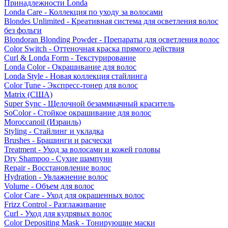
Принадлежности Londa
Londa Care - Коллекция по уходу за волосами
Blondes Unlimited - Креативная система для осветления волос
без фольги
Blondoran Blonding Powder - Препараты для осветления волос
Color Switch - Оттеночная краска прямого действия
Curl & Londa Form - Текстурирование
Londa Color - Окрашивание для волос
Londa Style - Новая коллекция стайлинга
Color Tune - Экспресс-тонер для волос
Matrix (США)
Super Sync - Щелочной безаммиачный краситель
SoColor - Стойкое окрашивание для волос
Moroccanoil (Израиль)
Styling - Стайлинг и укладка
Brushes - Брашинги и расчески
Treatment - Уход за волосами и кожей головы
Dry Shampoo - Сухие шампуни
Repair - Восстановление волос
Hydration - Увлажнение волос
Volume - Объем для волос
Color Care - Уход для окрашенных волос
Frizz Control - Разглаживание
Curl - Уход для кудрявых волос
Color Depositing Mask - Тонирующие маски