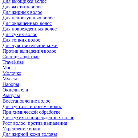
Для вьющихся волос
Для жестких волос
Для жирных волос
Для непослушных волос
Для окрашенных волос
Для поврежденных волос
Для сухих волос
Для тонких волос
Для чувствительной кожи
Против выпадения волос
Солнцезащитные
Travel-size
Масла
Молочко
Муссы
Наборы
Окислители
Ампулы
Восстановление волос
Для густоты и объема волос
При химической обработке
Для сухих и поврежденных волос
Рост волос, против выпадения
Укрепление волос
Для жирной кожи головы