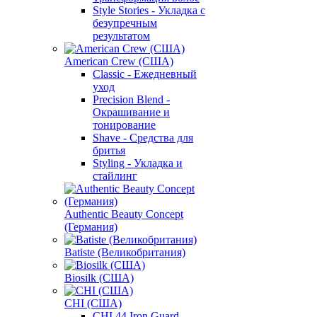
Style Stories - Укладка с
безупречным
результатом
American Crew (США)
Classic - Ежедневный
уход
Precision Blend -
Окрашивание и
тонирование
Shave - Средства для
бритья
Styling - Укладка и
стайлинг
Authentic Beauty Concept
(Германия)
Batiste (Великобритания)
Biosilk (США)
CHI (США)
CHI 44 Iron Guard -