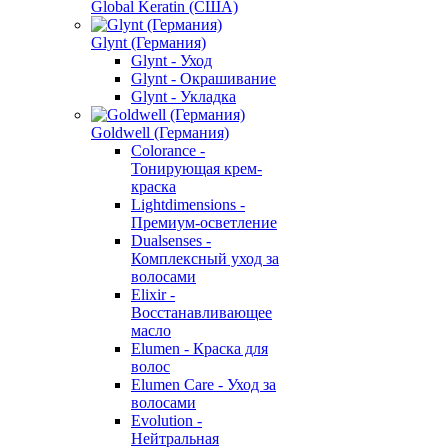
Global Keratin (США)
Glynt (Германия)
Glynt - Уход
Glynt - Окрашивание
Glynt - Укладка
Goldwell (Германия)
Colorance -
Тонирующая крем-
краска
Lightdimensions -
Премиум-осветление
Dualsenses -
Комплексный уход за
волосами
Elixir -
Восстанавливающее
масло
Elumen - Краска для
волос
Elumen Care - Уход за
волосами
Evolution -
Нейтральная