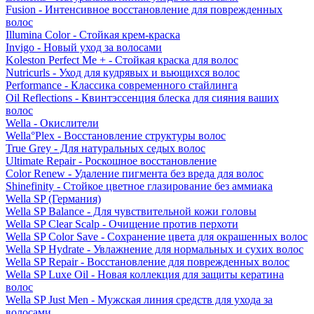
Fusion - Интенсивное восстановление для поврежденных
волос
Illumina Color - Стойкая крем-краска
Invigo - Новый уход за волосами
Koleston Perfect Me + - Стойкая краска для волос
Nutricurls - Уход для кудрявых и вьющихся волос
Performance - Классика современного стайлинга
Oil Reflections - Квинтэссенция блеска для сияния ваших
волос
Wella - Окислители
Wella°Plex - Восстановление структуры волос
True Grey - Для натуральных седых волос
Ultimate Repair - Роскошное восстановление
Color Renew - Удаление пигмента без вреда для волос
Shinefinity - Стойкое цветное глазирование без аммиака
Wella SP (Германия)
Wella SP Balance - Для чувствительной кожи головы
Wella SP Clear Scalp - Очищение против перхоти
Wella SP Color Save - Сохранение цвета для окрашенных волос
Wella SP Hydrate - Увлажнение для нормальных и сухих волос
Wella SP Repair - Восстановление для поврежденных волос
Wella SP Luxe Oil - Новая коллекция для защиты кератина
волос
Wella SP Just Men - Мужская линия средств для ухода за
волосами