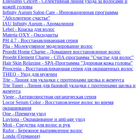
Estessimo Celcert - Селективная линия ухода за волосами и
кожей головы
Infinity Aurum Salon Care - Инновационная программа
"Абсолютное счастье"
IAU Infinity Aurum - Аромалиния
Lebel - Краска для волос
Materia OXY - Оксиданты
PH 4.7 - Восстанавливающая серия
Plia - Молекулярное моделирование волос
Proedit Home Charge - Домашнее восстановление волос
Proedit Element Charge - СПА-программа "Счастье для волос"
Hair Skin Relaxing - SPA-Программа "Здоровая кожа головы"
Proscenia - Восстанавливающая серия для окрашенных волос
THEO - Уход для мужчин
Trie - Линия для укладки с протеинами шелка и жемчуга
Trie Tuner - Линия для базовой укладки с протеинами шелка и
жемчуга
Viege - Антивозростная органическая серия
Locor Serum Color - Восстановление волос во время
окрашивания
One - Премиум уход
Luviona - Окрашивание и anti-age уход
Moii - Средства для волос и рук
Rufor - Бережное выпрямление волос
Londa (Германия)