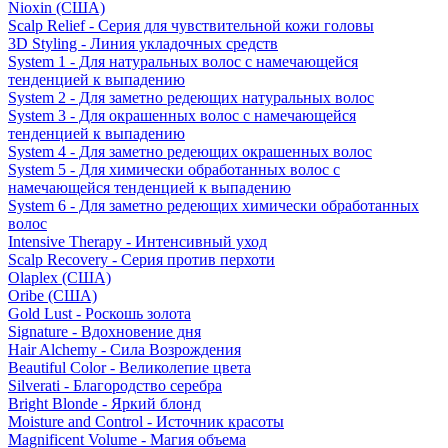
Nioxin (США)
Scalp Relief - Серия для чувствительной кожи головы
3D Styling - Линия укладочных средств
System 1 - Для натуральных волос с намечающейся
тенденцией к выпадению
System 2 - Для заметно редеющих натуральных волос
System 3 - Для окрашенных волос с намечающейся
тенденцией к выпадению
System 4 - Для заметно редеющих окрашенных волос
System 5 - Для химически обработанных волос с
намечающейся тенденцией к выпадению
System 6 - Для заметно редеющих химически обработанных
волос
Intensive Therapy - Интенсивный уход
Scalp Recovery - Серия против перхоти
Olaplex (США)
Oribe (США)
Gold Lust - Роскошь золота
Signature - Вдохновение дня
Hair Alchemy - Сила Возрождения
Beautiful Color - Великолепие цвета
Silverati - Благородство серебра
Bright Blonde - Яркий блонд
Moisture and Control - Источник красоты
Magnificent Volume - Магия объема