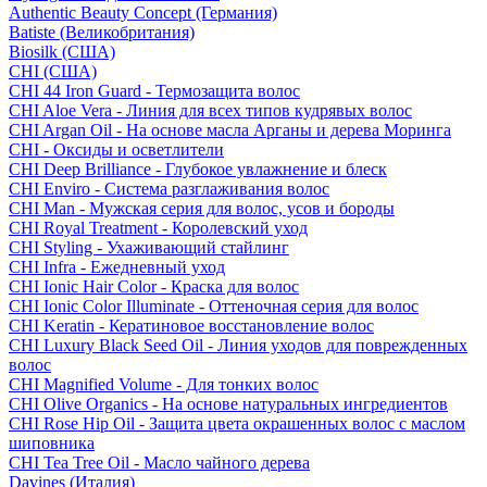
Authentic Beauty Concept (Германия)
Batiste (Великобритания)
Biosilk (США)
CHI (США)
CHI 44 Iron Guard - Термозащита волос
CHI Aloe Vera - Линия для всех типов кудрявых волос
CHI Argan Oil - На основе масла Арганы и дерева Моринга
CHI - Оксиды и осветлители
CHI Deep Brilliance - Глубокое увлажнение и блеск
CHI Enviro - Система разглаживания волос
CHI Man - Мужская серия для волос, усов и бороды
CHI Royal Treatment - Королевский уход
CHI Styling - Ухаживающий стайлинг
CHI Infra - Ежедневный уход
CHI Ionic Hair Color - Краска для волос
CHI Ionic Color Illuminate - Оттеночная серия для волос
CHI Keratin - Кератиновое восстановление волос
CHI Luxury Black Seed Oil - Линия уходов для поврежденных
волос
CHI Magnified Volume - Для тонких волос
CHI Olive Organics - На основе натуральных ингредиентов
CHI Rose Hip Oil - Защита цвета окрашенных волос с маслом
шиповника
CHI Tea Tree Oil - Масло чайного дерева
Davines (Италия)