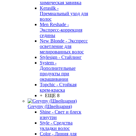
химическая завивка
Kerasilk -
Премиальный уход для
волос
Men Reshade -
Экспресс-коррекция
седины
New Blonde - Экспресс
осветление для
мелированных волос
Stylesign - Стайлинг
System -
Дополнительные
продукты при
окрашивании
Topchic - Стойкая
крем-краска
+ ЕЩЕ 8
Greymy (Швейцария)
Shine - Свет и блеск
изнутри
Style - Средства
укладки волос
Color - Линия для