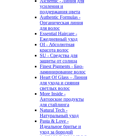
Alchemic - Линия для
усиления и
поддержания цвета
Authentic Formulas -
Органическая линия
для волос
Essential Haircare -
Eжедневный уход
OI - Абсолютная
красота волос
SU - Средства для
защиты от солнца
Finest Pigments - Био-
ламинирование волос
Heart Of Glass – Линия
для ухода и сияния
светлых волос
More Inside -
Авторские продукты
для стайлинга
Natural Tech -
Натуральный уход
Pasta & Love -
Идеальное бритье и
уход за бородой