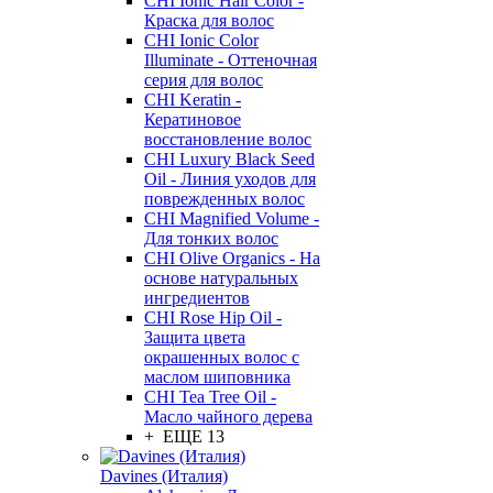
CHI Ionic Hair Color -
Краска для волос
CHI Ionic Color
Illuminate - Оттеночная
серия для волос
CHI Keratin -
Кератиновое
восстановление волос
CHI Luxury Black Seed
Oil - Линия уходов для
поврежденных волос
CHI Magnified Volume -
Для тонких волос
CHI Olive Organics - На
основе натуральных
ингредиентов
CHI Rose Hip Oil -
Защита цвета
окрашенных волос с
маслом шиповника
CHI Tea Tree Oil -
Масло чайного дерева
+ ЕЩЕ 13
Davines (Италия)