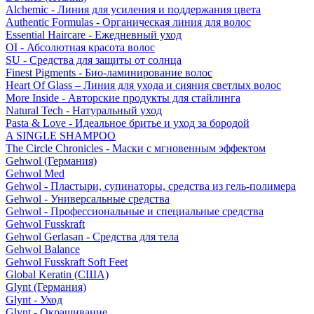
Alchemic - Линия для усиления и поддержания цвета
Authentic Formulas - Органическая линия для волос
Essential Haircare - Eжедневный уход
OI - Абсолютная красота волос
SU - Средства для защиты от солнца
Finest Pigments - Био-ламинирование волос
Heart Of Glass – Линия для ухода и сияния светлых волос
More Inside - Авторские продукты для стайлинга
Natural Tech - Натуральный уход
Pasta & Love - Идеальное бритье и уход за бородой
A SINGLE SHAMPOO
The Circle Chronicles - Маски с мгновенным эффектом
Gehwol (Германия)
Gehwol Med
Gehwol - Пластыри, супинаторы, средства из гель-полимера
Gehwol - Универсальные средства
Gehwol - Профессиональные и специальные средства
Gehwol Fusskraft
Gehwol Gerlasan - Средства для тела
Gehwol Balance
Gehwol Fusskraft Soft Feet
Global Keratin (США)
Glynt (Германия)
Glynt - Уход
Glynt - Окрашивание