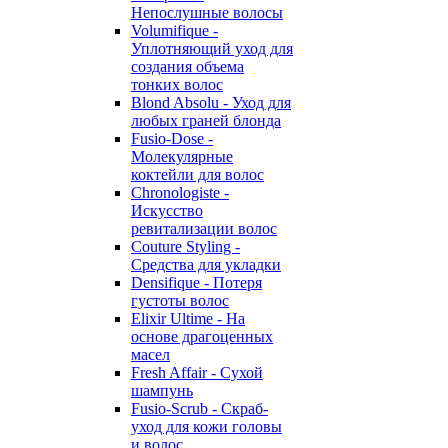
Непослушные волосы
Volumifique -
Уплотняющий уход для
создания объема
тонких волос
Blond Absolu - Уход для
любых граней блонда
Fusio-Dose -
Молекулярные
коктейли для волос
Chronologiste -
Искусство
ревитализации волос
Couture Styling -
Средства для укладки
Densifique - Потеря
густоты волос
Elixir Ultime - На
основе драгоценных
масел
Fresh Affair - Сухой
шампунь
Fusio-Scrub - Скраб-
уход для кожи головы
и волос