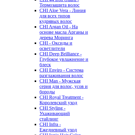
Термозащита волос
CHI Aloe Vera - Линия
для всех типов
кудрявых волос
CHI Argan Oil - На
основе масла Арганы и
дерева Моринга
CHI - Оксиды и
осветлители
CHI Deep Brilliance -
Глубокое увлажнение и
блеск
CHI Enviro - Система
разглаживания волос
CHI Man - Мужская
серия для волос, усов и
бороды
CHI Royal Treatment -
Королевский уход
CHI Styling -
Ухаживающий
стайлинг
CHI Infra -
Ежедневный уход