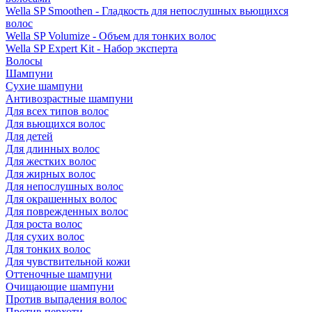
Wella SP Smoothen - Гладкость для непослушных вьющихся
волос
Wella SP Volumize - Объем для тонких волос
Wella SP Expert Kit - Набор эксперта
Волосы
Шампуни
Сухие шампуни
Антивозрастные шампуни
Для всех типов волос
Для вьющихся волос
Для детей
Для длинных волос
Для жестких волос
Для жирных волос
Для непослушных волос
Для окрашенных волос
Для поврежденных волос
Для роста волос
Для сухих волос
Для тонких волос
Для чувствительной кожи
Оттеночные шампуни
Очищающие шампуни
Против выпадения волос
Против перхоти