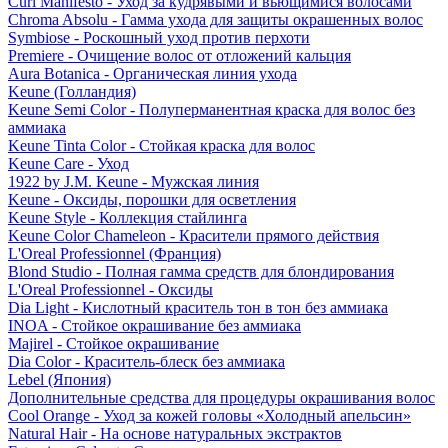
Curl Manifesto - Уход за кудрявыми и вьющимися волосами
Chroma Absolu - Гамма ухода для защиты окрашенных волос
Symbiose - Роскошный уход против перхоти
Premiere - Очищение волос от отложений кальция
Aura Botanica - Органическая линия ухода
Keune (Голландия)
Keune Semi Color - Полуперманентная краска для волос без
аммиака
Keune Tinta Color - Стойкая краска для волос
Keune Care - Уход
1922 by J.M. Keune - Мужская линия
Keune - Оксиды, порошки для осветления
Keune Style - Коллекция стайлинга
Keune Color Chameleon - Красители прямого действия
L'Oreal Professionnel (Франция)
Blond Studio - Полная гамма средств для блондирования
L'Oreal Professionnel - Оксиды
Dia Light - Кислотный краситель тон в тон без аммиака
INOA - Стойкое окрашивание без аммиака
Majirel - Стойкое окрашивание
Dia Color - Краситель-блеск без аммиака
Lebel (Япония)
Дополнительные средства для процедуры окрашивания волос
Cool Orange - Уход за кожей головы «Холодный апельсин»
Natural Hair - На основе натуральных экстрактов