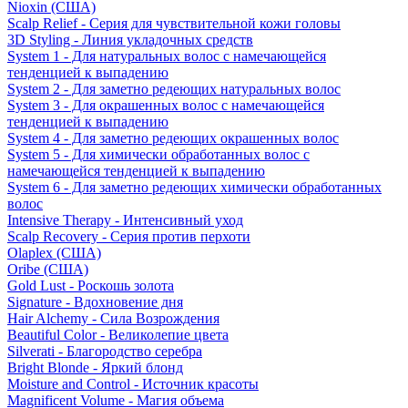
Nioxin (США)
Scalp Relief - Серия для чувствительной кожи головы
3D Styling - Линия укладочных средств
System 1 - Для натуральных волос с намечающейся
тенденцией к выпадению
System 2 - Для заметно редеющих натуральных волос
System 3 - Для окрашенных волос с намечающейся
тенденцией к выпадению
System 4 - Для заметно редеющих окрашенных волос
System 5 - Для химически обработанных волос с
намечающейся тенденцией к выпадению
System 6 - Для заметно редеющих химически обработанных
волос
Intensive Therapy - Интенсивный уход
Scalp Recovery - Серия против перхоти
Olaplex (США)
Oribe (США)
Gold Lust - Роскошь золота
Signature - Вдохновение дня
Hair Alchemy - Сила Возрождения
Beautiful Color - Великолепие цвета
Silverati - Благородство серебра
Bright Blonde - Яркий блонд
Moisture and Control - Источник красоты
Magnificent Volume - Магия объема