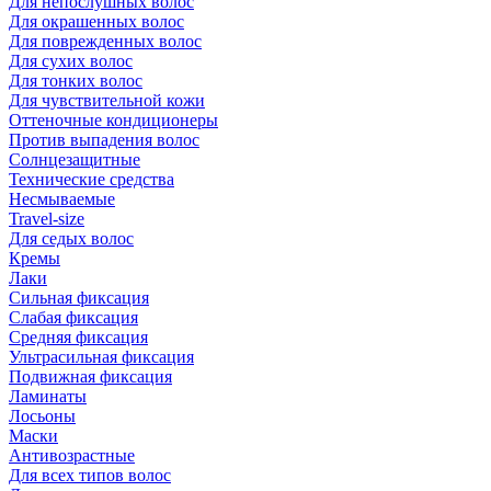
Для непослушных волос
Для окрашенных волос
Для поврежденных волос
Для сухих волос
Для тонких волос
Для чувствительной кожи
Оттеночные кондиционеры
Против выпадения волос
Солнцезащитные
Технические средства
Несмываемые
Travel-size
Для седых волос
Кремы
Лаки
Сильная фиксация
Слабая фиксация
Средняя фиксация
Ультрасильная фиксация
Подвижная фиксация
Ламинаты
Лосьоны
Маски
Антивозрастные
Для всех типов волос