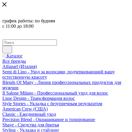
график работы:
по будням
с 11:00 до 18:00
Каталог
Все бренды
Alfaparf (Италия)
Semi di Lino - Уход за волосами, подчеркивающий вашу
естественную красоту
Blends Of Many - Линия профессиональных продуктов для
мужчин
Il Salone Milano - Профессиональный уход для волос
Lisse Design - Трансформация волос
Style Stories - Укладка с безупречным результатом
American Crew (США)
Classic - Ежедневный уход
Precision Blend - Окрашивание и тонирование
Shave - Средства для бритья
Styling - Укладка и стайлинг