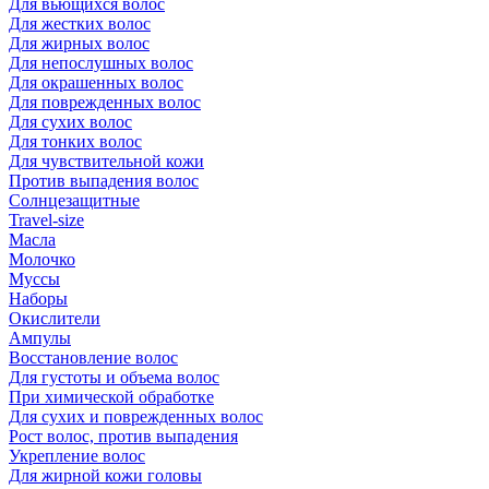
Для вьющихся волос
Для жестких волос
Для жирных волос
Для непослушных волос
Для окрашенных волос
Для поврежденных волос
Для сухих волос
Для тонких волос
Для чувствительной кожи
Против выпадения волос
Солнцезащитные
Travel-size
Масла
Молочко
Муссы
Наборы
Окислители
Ампулы
Восстановление волос
Для густоты и объема волос
При химической обработке
Для сухих и поврежденных волос
Рост волос, против выпадения
Укрепление волос
Для жирной кожи головы