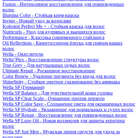
Fusion - Интенсивное восстановление для поврежденных
волос
Illumina Color - Стойкая крем-краска
Invigo - Новый уход за волосами
Koleston Perfect Me + - Стойкая краска для волос
Nutricurls - Уход для кудрявых и вьющихся волос
Performance - Классика современного стайлинга
Oil Reflections - Квинтэссенция блеска для сияния ваших
волос
Wella - Окислители
Wella°Plex - Восстановление структуры волос
True Grey - Для натуральных седых волос
Ultimate Repair - Роскошное восстановление
Color Renew - Удаление пигмента без вреда для волос
Shinefinity - Стойкое цветное глазирование без аммиака
Wella SP (Германия)
Wella SP Balance - Для чувствительной кожи головы
Wella SP Clear Scalp - Очищение против перхоти
Wella SP Color Save - Сохранение цвета для окрашенных волос
Wella SP Hydrate - Увлажнение для нормальных и сухих волос
Wella SP Repair - Восстановление для поврежденных волос
Wella SP Luxe Oil - Новая коллекция для защиты кератина
волос
Wella SP Just Men - Мужская линия средств для ухода за
волосами