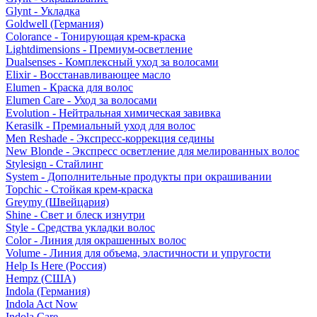
Glynt - Укладка
Goldwell (Германия)
Colorance - Тонирующая крем-краска
Lightdimensions - Премиум-осветление
Dualsenses - Комплексный уход за волосами
Elixir - Восстанавливающее масло
Elumen - Краска для волос
Elumen Care - Уход за волосами
Evolution - Нейтральная химическая завивка
Kerasilk - Премиальный уход для волос
Men Reshade - Экспресс-коррекция седины
New Blonde - Экспресс осветление для мелированных волос
Stylesign - Стайлинг
System - Дополнительные продукты при окрашивании
Topchic - Стойкая крем-краска
Greymy (Швейцария)
Shine - Свет и блеск изнутри
Style - Средства укладки волос
Color - Линия для окрашенных волос
Volume - Линия для объема, эластичности и упругости
Help Is Here (Россия)
Hempz (США)
Indola (Германия)
Indola Act Now
Indola Care