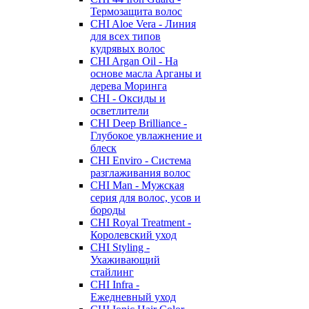
Термозащита волос
CHI Aloe Vera - Линия
для всех типов
кудрявых волос
CHI Argan Oil - На
основе масла Арганы и
дерева Моринга
CHI - Оксиды и
осветлители
CHI Deep Brilliance -
Глубокое увлажнение и
блеск
CHI Enviro - Система
разглаживания волос
CHI Man - Мужская
серия для волос, усов и
бороды
CHI Royal Treatment -
Королевский уход
CHI Styling -
Ухаживающий
стайлинг
CHI Infra -
Ежедневный уход