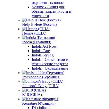
окрашенных волос
Volume - Линия для
объема, эластичности и
упругости
Help Is Here (Россия)
Hempz (США)
Indola (Германия)
Indola Act Now
Indola Care
Indola Styling
Indola - Окислители и
технические средства
Indola - Окрашивание
Invisibobble (Германия)
Johnson’s Baby (США)
K18 (США)
Kerastase (Франция)
Discipline -