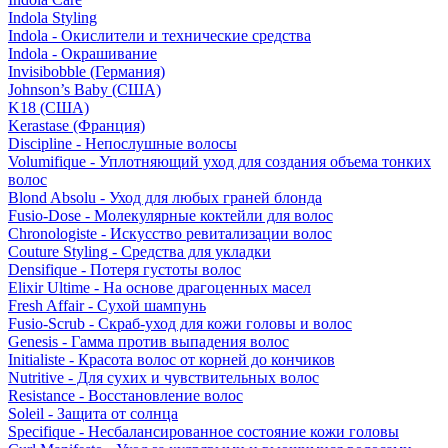
Indola Styling
Indola - Окислители и технические средства
Indola - Окрашивание
Invisibobble (Германия)
Johnson’s Baby (США)
K18 (США)
Kerastase (Франция)
Discipline - Непослушные волосы
Volumifique - Уплотняющий уход для создания объема тонких
волос
Blond Absolu - Уход для любых граней блонда
Fusio-Dose - Молекулярные коктейли для волос
Chronologiste - Искусство ревитализации волос
Couture Styling - Средства для укладки
Densifique - Потеря густоты волос
Elixir Ultime - На основе драгоценных масел
Fresh Affair - Сухой шампунь
Fusio-Scrub - Скраб-уход для кожи головы и волос
Genesis - Гамма против выпадения волос
Initialiste - Красота волос от корней до кончиков
Nutritive - Для сухих и чувствительных волос
Resistance - Восстановление волос
Soleil - Защита от солнца
Specifique - Несбалансированное состояние кожи головы