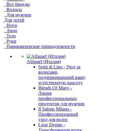
Все бренды
Волосы
Для мужчин
Для детей
Ноги
Лицо
Тело
Руки
Парикмахерские принадлежности
Alfaparf (Италия)
Semi di Lino - Уход за
волосами,
подчеркивающий вашу
естественную красоту
Blends Of Many -
Линия
профессиональных
продуктов для мужчин
Il Salone Milano -
Профессиональный
уход для волос
Lisse Design -
Трансформация волос