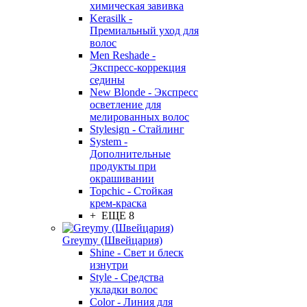
химическая завивка
Kerasilk -
Премиальный уход для
волос
Men Reshade -
Экспресс-коррекция
седины
New Blonde - Экспресс
осветление для
мелированных волос
Stylesign - Стайлинг
System -
Дополнительные
продукты при
окрашивании
Topchic - Стойкая
крем-краска
+ ЕЩЕ 8
Greymy (Швейцария)
Shine - Свет и блеск
изнутри
Style - Средства
укладки волос
Color - Линия для