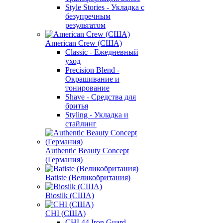
Style Stories - Укладка с
безупречным
результатом
American Crew (США)
Classic - Ежедневный
уход
Precision Blend -
Окрашивание и
тонирование
Shave - Средства для
бритья
Styling - Укладка и
стайлинг
Authentic Beauty Concept
(Германия)
Batiste (Великобритания)
Biosilk (США)
CHI (США)
CHI 44 Iron Guard -