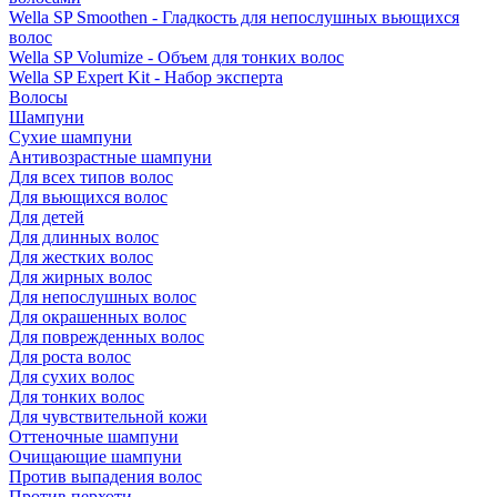
Wella SP Smoothen - Гладкость для непослушных вьющихся
волос
Wella SP Volumize - Объем для тонких волос
Wella SP Expert Kit - Набор эксперта
Волосы
Шампуни
Сухие шампуни
Антивозрастные шампуни
Для всех типов волос
Для вьющихся волос
Для детей
Для длинных волос
Для жестких волос
Для жирных волос
Для непослушных волос
Для окрашенных волос
Для поврежденных волос
Для роста волос
Для сухих волос
Для тонких волос
Для чувствительной кожи
Оттеночные шампуни
Очищающие шампуни
Против выпадения волос
Против перхоти