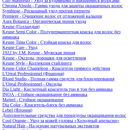
Curl Manifesto - Уход за кудрявыми и вьющимися волосами
Chroma Absolu - Гамма ухода для защиты окрашенных волос
Symbiose - Роскошный уход против перхоти
Premiere - Очищение волос от отложений кальция
Aura Botanica - Органическая линия ухода
Keune (Голландия)
Keune Semi Color - Полуперманентная краска для волос без
аммиака
Keune Tinta Color - Стойкая краска для волос
Keune Care - Уход
1922 by J.M. Keune - Мужская линия
Keune - Оксиды, порошки для осветления
Keune Style - Коллекция стайлинга
Keune Color Chameleon - Красители прямого действия
L'Oreal Professionnel (Франция)
Blond Studio - Полная гамма средств для блондирования
L'Oreal Professionnel - Оксиды
Dia Light - Кислотный краситель тон в тон без аммиака
INOA - Стойкое окрашивание без аммиака
Majirel - Стойкое окрашивание
Dia Color - Краситель-блеск без аммиака
Lebel (Япония)
Дополнительные средства для процедуры окрашивания волос
Cool Orange - Уход за кожей головы «Холодный апельсин»
Natural Hair - На основе натуральных экстрактов