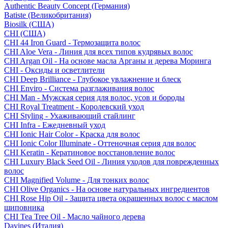
Authentic Beauty Concept (Германия)
Batiste (Великобритания)
Biosilk (США)
CHI (США)
CHI 44 Iron Guard - Термозащита волос
CHI Aloe Vera - Линия для всех типов кудрявых волос
CHI Argan Oil - На основе масла Арганы и дерева Моринга
CHI - Оксиды и осветлители
CHI Deep Brilliance - Глубокое увлажнение и блеск
CHI Enviro - Система разглаживания волос
CHI Man - Мужская серия для волос, усов и бороды
CHI Royal Treatment - Королевский уход
CHI Styling - Ухаживающий стайлинг
CHI Infra - Ежедневный уход
CHI Ionic Hair Color - Краска для волос
CHI Ionic Color Illuminate - Оттеночная серия для волос
CHI Keratin - Кератиновое восстановление волос
CHI Luxury Black Seed Oil - Линия уходов для поврежденных
волос
CHI Magnified Volume - Для тонких волос
CHI Olive Organics - На основе натуральных ингредиентов
CHI Rose Hip Oil - Защита цвета окрашенных волос с маслом
шиповника
CHI Tea Tree Oil - Масло чайного дерева
Davines (Италия)