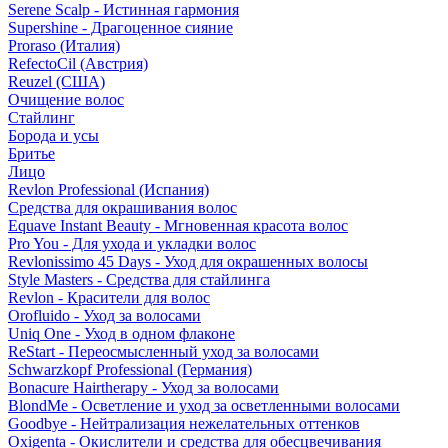
Serene Scalp - Истинная гармония
Supershine - Драгоценное сияние
Proraso (Италия)
RefectoCil (Австрия)
Reuzel (США)
Очищение волос
Стайлинг
Борода и усы
Бритье
Лицо
Revlon Professional (Испания)
Средства для окрашивания волос
Equave Instant Beauty - Мгновенная красота волос
Pro You - Для ухода и укладки волос
Revlonissimo 45 Days - Уход для окрашенных волосы
Style Masters - Средства для стайлинга
Revlon - Красители для волос
Orofluido - Уход за волосами
Uniq One - Уход в одном флаконе
ReStart - Переосмысленный уход за волосами
Schwarzkopf Professional (Германия)
Bonacure Hairtherapy - Уход за волосами
BlondMe - Осветление и уход за осветленными волосами
Goodbye - Нейтрализация нежелательных оттенков
Oxigenta - Окислители и средства для обесцвечивания