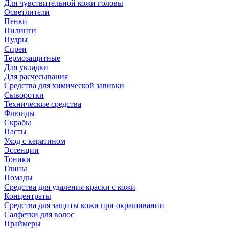
Для чувствительной кожи головы
Осветлители
Пенки
Пилинги
Пудры
Спреи
Термозащитные
Для укладки
Для расчесывания
Средства для химической завивки
Сыворотки
Технические средства
Флюиды
Скрабы
Пасты
Уход с кератином
Эссенции
Тоники
Глины
Помады
Средства для удаления краски с кожи
Концентраты
Средства для защиты кожи при окрашивании
Салфетки для волос
Праймеры