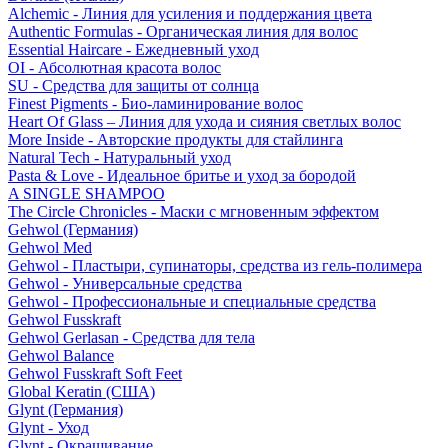
Alchemic - Линия для усиления и поддержания цвета
Authentic Formulas - Органическая линия для волос
Essential Haircare - Eжедневный уход
OI - Абсолютная красота волос
SU - Средства для защиты от солнца
Finest Pigments - Био-ламинирование волос
Heart Of Glass – Линия для ухода и сияния светлых волос
More Inside - Авторские продукты для стайлинга
Natural Tech - Натуральный уход
Pasta & Love - Идеальное бритье и уход за бородой
A SINGLE SHAMPOO
The Circle Chronicles - Маски с мгновенным эффектом
Gehwol (Германия)
Gehwol Med
Gehwol - Пластыри, супинаторы, средства из гель-полимера
Gehwol - Универсальные средства
Gehwol - Профессиональные и специальные средства
Gehwol Fusskraft
Gehwol Gerlasan - Средства для тела
Gehwol Balance
Gehwol Fusskraft Soft Feet
Global Keratin (США)
Glynt (Германия)
Glynt - Уход
Glynt - Окрашивание