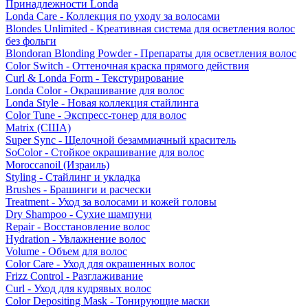
Принадлежности Londa
Londa Care - Коллекция по уходу за волосами
Blondes Unlimited - Креативная система для осветления волос
без фольги
Blondoran Blonding Powder - Препараты для осветления волос
Color Switch - Оттеночная краска прямого действия
Curl & Londa Form - Текстурирование
Londa Color - Окрашивание для волос
Londa Style - Новая коллекция стайлинга
Color Tune - Экспресс-тонер для волос
Matrix (США)
Super Sync - Щелочной безаммиачный краситель
SoColor - Стойкое окрашивание для волос
Moroccanoil (Израиль)
Styling - Стайлинг и укладка
Brushes - Брашинги и расчески
Treatment - Уход за волосами и кожей головы
Dry Shampoo - Сухие шампуни
Repair - Восстановление волос
Hydration - Увлажнение волос
Volume - Объем для волос
Color Care - Уход для окрашенных волос
Frizz Control - Разглаживание
Curl - Уход для кудрявых волос
Color Depositing Mask - Тонирующие маски