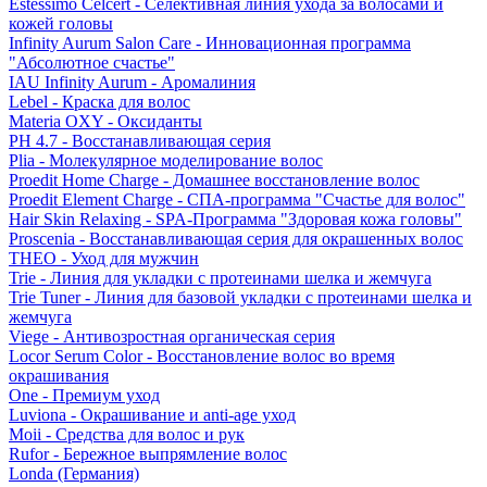
Estessimo Celcert - Селективная линия ухода за волосами и
кожей головы
Infinity Aurum Salon Care - Инновационная программа
"Абсолютное счастье"
IAU Infinity Aurum - Аромалиния
Lebel - Краска для волос
Materia OXY - Оксиданты
PH 4.7 - Восстанавливающая серия
Plia - Молекулярное моделирование волос
Proedit Home Charge - Домашнее восстановление волос
Proedit Element Charge - СПА-программа "Счастье для волос"
Hair Skin Relaxing - SPA-Программа "Здоровая кожа головы"
Proscenia - Восстанавливающая серия для окрашенных волос
THEO - Уход для мужчин
Trie - Линия для укладки с протеинами шелка и жемчуга
Trie Tuner - Линия для базовой укладки с протеинами шелка и
жемчуга
Viege - Антивозростная органическая серия
Locor Serum Color - Восстановление волос во время
окрашивания
One - Премиум уход
Luviona - Окрашивание и anti-age уход
Moii - Средства для волос и рук
Rufor - Бережное выпрямление волос
Londa (Германия)