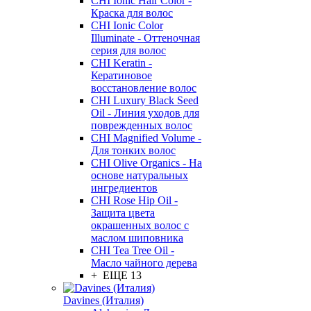
CHI Ionic Hair Color -
Краска для волос
CHI Ionic Color
Illuminate - Оттеночная
серия для волос
CHI Keratin -
Кератиновое
восстановление волос
CHI Luxury Black Seed
Oil - Линия уходов для
поврежденных волос
CHI Magnified Volume -
Для тонких волос
CHI Olive Organics - На
основе натуральных
ингредиентов
CHI Rose Hip Oil -
Защита цвета
окрашенных волос с
маслом шиповника
CHI Tea Tree Oil -
Масло чайного дерева
+ ЕЩЕ 13
Davines (Италия)