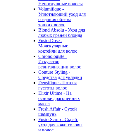
Непослушные волосы
Volumifique -
Уплотняющий уход для
создания объема
тонких волос
Blond Absolu - Уход для
любых граней блонда
Fusio-Dose -
Молекулярные
коктейли для волос
Chronologiste -
Искусство
ревитализации волос
Couture Styling -
Средства для укладки
Densifique - Потеря
густоты волос
Elixir Ultime - На
основе драгоценных
масел
Fresh Affair - Сухой
шампунь
Fusio-Scrub - Скраб-
уход для кожи головы
и волос