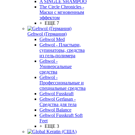
A SINGLE SHAMPOO
The Circle Chronicles -
Маски с мгновенным
эффектом
+ ЕЩЕ 7
Gehwol (Германия)
Gehwol Med
Gehwol - Пластыри,
супинаторы, средства
из гель-полимера
Gehwol -
Универсальные
средства
Gehwol -
Профессиональные и
специальные средства
Gehwol Fusskraft
Gehwol Gerlasan -
Средства для тела
Gehwol Balance
Gehwol Fusskraft Soft
Feet
+ ЕЩЕ 3