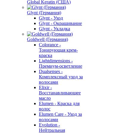
Global Keratin (США)
Glynt (Германия)
Glynt - Уход
Glynt - Окрашивание
Glynt - Укладка
Goldwell (Германия)
Colorance -
Тонирующая крем-
краска
Lightdimensions -
Премиум-осветление
Dualsenses -
Комплексный уход за
волосами
Elixir -
Восстанавливающее
масло
Elumen - Краска для
волос
Elumen Care - Уход за
волосами
Evolution -
Нейтральная