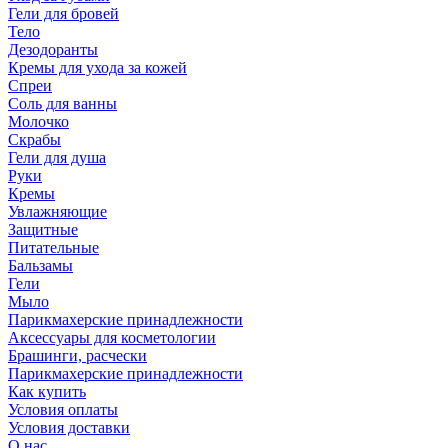
Гели для бровей
Тело
Дезодоранты
Кремы для ухода за кожей
Спреи
Соль для ванны
Молочко
Скрабы
Гели для душа
Руки
Кремы
Увлажняющие
Защитные
Питательные
Бальзамы
Гели
Мыло
Парикмахерские принадлежности
Аксессуары для косметологии
Брашинги, расчески
Парикмахерские принадлежности
Как купить
Условия оплаты
Условия доставки
О нас