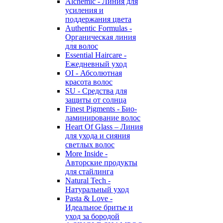
Alchemic - Линия для
усиления и
поддержания цвета
Authentic Formulas -
Органическая линия
для волос
Essential Haircare -
Eжедневный уход
OI - Абсолютная
красота волос
SU - Средства для
защиты от солнца
Finest Pigments - Био-
ламинирование волос
Heart Of Glass – Линия
для ухода и сияния
светлых волос
More Inside -
Авторские продукты
для стайлинга
Natural Tech -
Натуральный уход
Pasta & Love -
Идеальное бритье и
уход за бородой