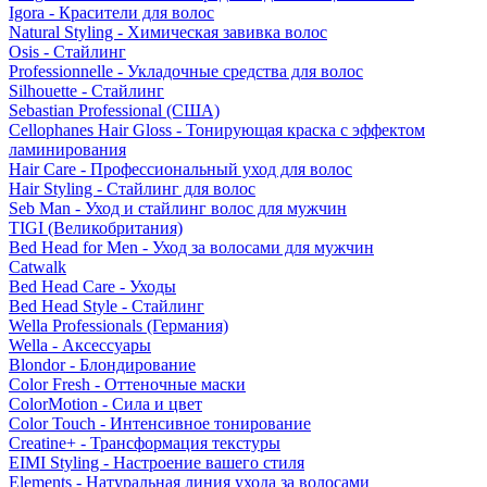
Igora - Красители для волос
Natural Styling - Химическая завивка волос
Osis - Стайлинг
Professionnelle - Укладочные средства для волос
Silhouette - Стайлинг
Sebastian Professional (США)
Cellophanes Hair Gloss - Тонирующая краска с эффектом
ламинирования
Hair Care - Профессиональный уход для волос
Hair Styling - Стайлинг для волос
Seb Man - Уход и стайлинг волос для мужчин
TIGI (Великобритания)
Bed Head for Men - Уход за волосами для мужчин
Catwalk
Bed Head Care - Уходы
Bed Head Style - Стайлинг
Wella Professionals (Германия)
Wella - Аксессуары
Blondor - Блондирование
Color Fresh - Оттеночные маски
ColorMotion - Сила и цвет
Color Touch - Интенсивное тонирование
Creatine+ - Трансформация текстуры
EIMI Styling - Настроение вашего стиля
Elements - Натуральная линия ухода за волосами