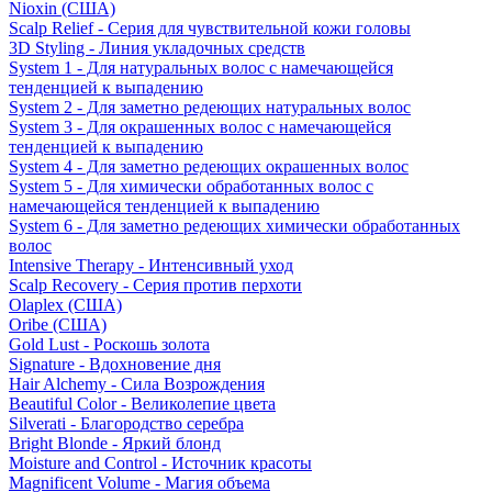
Nioxin (США)
Scalp Relief - Серия для чувствительной кожи головы
3D Styling - Линия укладочных средств
System 1 - Для натуральных волос с намечающейся
тенденцией к выпадению
System 2 - Для заметно редеющих натуральных волос
System 3 - Для окрашенных волос с намечающейся
тенденцией к выпадению
System 4 - Для заметно редеющих окрашенных волос
System 5 - Для химически обработанных волос с
намечающейся тенденцией к выпадению
System 6 - Для заметно редеющих химически обработанных
волос
Intensive Therapy - Интенсивный уход
Scalp Recovery - Серия против перхоти
Olaplex (США)
Oribe (США)
Gold Lust - Роскошь золота
Signature - Вдохновение дня
Hair Alchemy - Сила Возрождения
Beautiful Color - Великолепие цвета
Silverati - Благородство серебра
Bright Blonde - Яркий блонд
Moisture and Control - Источник красоты
Magnificent Volume - Магия объема