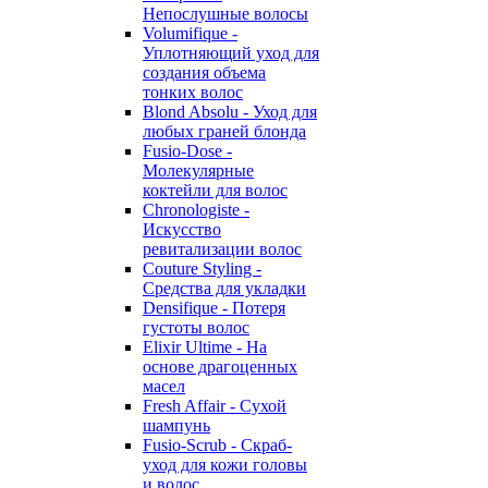
Непослушные волосы
Volumifique -
Уплотняющий уход для
создания объема
тонких волос
Blond Absolu - Уход для
любых граней блонда
Fusio-Dose -
Молекулярные
коктейли для волос
Chronologiste -
Искусство
ревитализации волос
Couture Styling -
Средства для укладки
Densifique - Потеря
густоты волос
Elixir Ultime - На
основе драгоценных
масел
Fresh Affair - Сухой
шампунь
Fusio-Scrub - Скраб-
уход для кожи головы
и волос