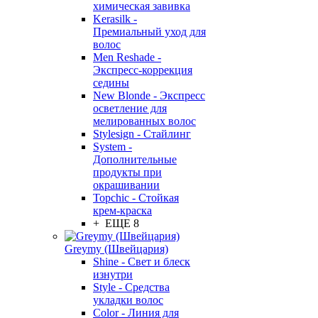
химическая завивка
Kerasilk -
Премиальный уход для
волос
Men Reshade -
Экспресс-коррекция
седины
New Blonde - Экспресс
осветление для
мелированных волос
Stylesign - Стайлинг
System -
Дополнительные
продукты при
окрашивании
Topchic - Стойкая
крем-краска
+ ЕЩЕ 8
Greymy (Швейцария)
Shine - Свет и блеск
изнутри
Style - Средства
укладки волос
Color - Линия для