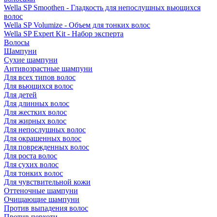
Wella SP Smoothen - Гладкость для непослушных вьющихся
волос
Wella SP Volumize - Объем для тонких волос
Wella SP Expert Kit - Набор эксперта
Волосы
Шампуни
Сухие шампуни
Антивозрастные шампуни
Для всех типов волос
Для вьющихся волос
Для детей
Для длинных волос
Для жестких волос
Для жирных волос
Для непослушных волос
Для окрашенных волос
Для поврежденных волос
Для роста волос
Для сухих волос
Для тонких волос
Для чувствительной кожи
Оттеночные шампуни
Очищающие шампуни
Против выпадения волос
Против перхоти