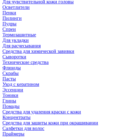
Для чувствительной кожи головы
Осветлители
Пенки
Пилинги
Пудры
Спреи
Термозащитные
Для укладки
Для расчесывания
Средства для химической завивки
Сыворотки
Технические средства
Флюиды
Скрабы
Пасты
Уход с кератином
Эссенции
Тоники
Глины
Помады
Средства для удаления краски с кожи
Концентраты
Средства для защиты кожи при окрашивании
Салфетки для волос
Праймеры