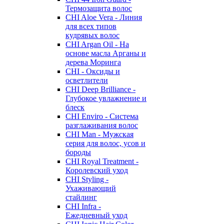
Термозащита волос
CHI Aloe Vera - Линия
для всех типов
кудрявых волос
CHI Argan Oil - На
основе масла Арганы и
дерева Моринга
CHI - Оксиды и
осветлители
CHI Deep Brilliance -
Глубокое увлажнение и
блеск
CHI Enviro - Система
разглаживания волос
CHI Man - Мужская
серия для волос, усов и
бороды
CHI Royal Treatment -
Королевский уход
CHI Styling -
Ухаживающий
стайлинг
CHI Infra -
Ежедневный уход