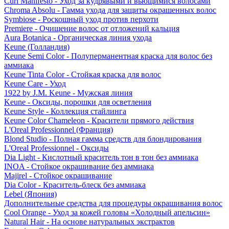
Curl Manifesto - Уход за кудрявыми и вьющимися волосами
Chroma Absolu - Гамма ухода для защиты окрашенных волос
Symbiose - Роскошный уход против перхоти
Premiere - Очищение волос от отложений кальция
Aura Botanica - Органическая линия ухода
Keune (Голландия)
Keune Semi Color - Полуперманентная краска для волос без
аммиака
Keune Tinta Color - Стойкая краска для волос
Keune Care - Уход
1922 by J.M. Keune - Мужская линия
Keune - Оксиды, порошки для осветления
Keune Style - Коллекция стайлинга
Keune Color Chameleon - Красители прямого действия
L'Oreal Professionnel (Франция)
Blond Studio - Полная гамма средств для блондирования
L'Oreal Professionnel - Оксиды
Dia Light - Кислотный краситель тон в тон без аммиака
INOA - Стойкое окрашивание без аммиака
Majirel - Стойкое окрашивание
Dia Color - Краситель-блеск без аммиака
Lebel (Япония)
Дополнительные средства для процедуры окрашивания волос
Cool Orange - Уход за кожей головы «Холодный апельсин»
Natural Hair - На основе натуральных экстрактов