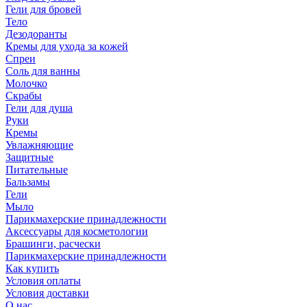
Гели для бровей
Тело
Дезодоранты
Кремы для ухода за кожей
Спреи
Соль для ванны
Молочко
Скрабы
Гели для душа
Руки
Кремы
Увлажняющие
Защитные
Питательные
Бальзамы
Гели
Мыло
Парикмахерские принадлежности
Аксессуары для косметологии
Брашинги, расчески
Парикмахерские принадлежности
Как купить
Условия оплаты
Условия доставки
О нас