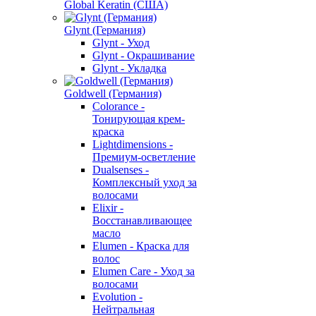
Global Keratin (США)
Glynt (Германия)
Glynt - Уход
Glynt - Окрашивание
Glynt - Укладка
Goldwell (Германия)
Colorance -
Тонирующая крем-
краска
Lightdimensions -
Премиум-осветление
Dualsenses -
Комплексный уход за
волосами
Elixir -
Восстанавливающее
масло
Elumen - Краска для
волос
Elumen Care - Уход за
волосами
Evolution -
Нейтральная