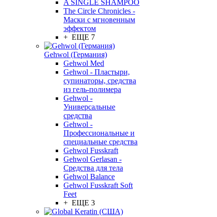
A SINGLE SHAMPOO
The Circle Chronicles -
Маски с мгновенным
эффектом
+ ЕЩЕ 7
Gehwol (Германия)
Gehwol Med
Gehwol - Пластыри,
супинаторы, средства
из гель-полимера
Gehwol -
Универсальные
средства
Gehwol -
Профессиональные и
специальные средства
Gehwol Fusskraft
Gehwol Gerlasan -
Средства для тела
Gehwol Balance
Gehwol Fusskraft Soft
Feet
+ ЕЩЕ 3