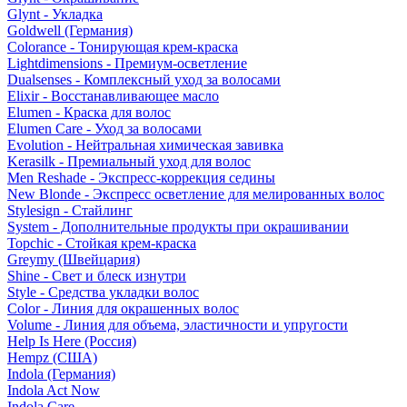
Glynt - Укладка
Goldwell (Германия)
Colorance - Тонирующая крем-краска
Lightdimensions - Премиум-осветление
Dualsenses - Комплексный уход за волосами
Elixir - Восстанавливающее масло
Elumen - Краска для волос
Elumen Care - Уход за волосами
Evolution - Нейтральная химическая завивка
Kerasilk - Премиальный уход для волос
Men Reshade - Экспресс-коррекция седины
New Blonde - Экспресс осветление для мелированных волос
Stylesign - Стайлинг
System - Дополнительные продукты при окрашивании
Topchic - Стойкая крем-краска
Greymy (Швейцария)
Shine - Свет и блеск изнутри
Style - Средства укладки волос
Color - Линия для окрашенных волос
Volume - Линия для объема, эластичности и упругости
Help Is Here (Россия)
Hempz (США)
Indola (Германия)
Indola Act Now
Indola Care