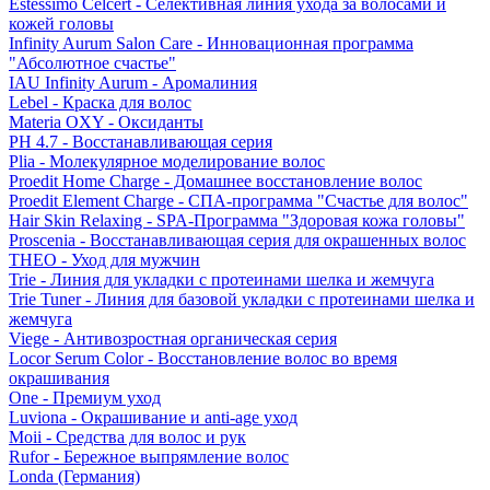
Estessimo Celcert - Селективная линия ухода за волосами и
кожей головы
Infinity Aurum Salon Care - Инновационная программа
"Абсолютное счастье"
IAU Infinity Aurum - Аромалиния
Lebel - Краска для волос
Materia OXY - Оксиданты
PH 4.7 - Восстанавливающая серия
Plia - Молекулярное моделирование волос
Proedit Home Charge - Домашнее восстановление волос
Proedit Element Charge - СПА-программа "Счастье для волос"
Hair Skin Relaxing - SPA-Программа "Здоровая кожа головы"
Proscenia - Восстанавливающая серия для окрашенных волос
THEO - Уход для мужчин
Trie - Линия для укладки с протеинами шелка и жемчуга
Trie Tuner - Линия для базовой укладки с протеинами шелка и
жемчуга
Viege - Антивозростная органическая серия
Locor Serum Color - Восстановление волос во время
окрашивания
One - Премиум уход
Luviona - Окрашивание и anti-age уход
Moii - Средства для волос и рук
Rufor - Бережное выпрямление волос
Londa (Германия)