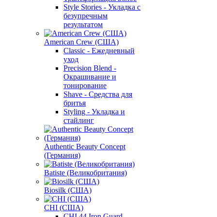
Style Stories - Укладка с
безупречным
результатом
American Crew (США)
Classic - Ежедневный
уход
Precision Blend -
Окрашивание и
тонирование
Shave - Средства для
бритья
Styling - Укладка и
стайлинг
Authentic Beauty Concept
(Германия)
Batiste (Великобритания)
Biosilk (США)
CHI (США)
CHI 44 Iron Guard -