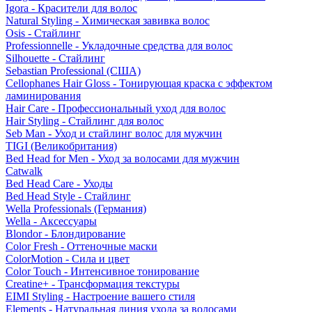
Igora - Красители для волос
Natural Styling - Химическая завивка волос
Osis - Стайлинг
Professionnelle - Укладочные средства для волос
Silhouette - Стайлинг
Sebastian Professional (США)
Cellophanes Hair Gloss - Тонирующая краска с эффектом
ламинирования
Hair Care - Профессиональный уход для волос
Hair Styling - Стайлинг для волос
Seb Man - Уход и стайлинг волос для мужчин
TIGI (Великобритания)
Bed Head for Men - Уход за волосами для мужчин
Catwalk
Bed Head Care - Уходы
Bed Head Style - Стайлинг
Wella Professionals (Германия)
Wella - Аксессуары
Blondor - Блондирование
Color Fresh - Оттеночные маски
ColorMotion - Сила и цвет
Color Touch - Интенсивное тонирование
Creatine+ - Трансформация текстуры
EIMI Styling - Настроение вашего стиля
Elements - Натуральная линия ухода за волосами