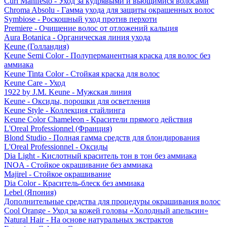
Curl Manifesto - Уход за кудрявыми и вьющимися волосами
Chroma Absolu - Гамма ухода для защиты окрашенных волос
Symbiose - Роскошный уход против перхоти
Premiere - Очищение волос от отложений кальция
Aura Botanica - Органическая линия ухода
Keune (Голландия)
Keune Semi Color - Полуперманентная краска для волос без
аммиака
Keune Tinta Color - Стойкая краска для волос
Keune Care - Уход
1922 by J.M. Keune - Мужская линия
Keune - Оксиды, порошки для осветления
Keune Style - Коллекция стайлинга
Keune Color Chameleon - Красители прямого действия
L'Oreal Professionnel (Франция)
Blond Studio - Полная гамма средств для блондирования
L'Oreal Professionnel - Оксиды
Dia Light - Кислотный краситель тон в тон без аммиака
INOA - Стойкое окрашивание без аммиака
Majirel - Стойкое окрашивание
Dia Color - Краситель-блеск без аммиака
Lebel (Япония)
Дополнительные средства для процедуры окрашивания волос
Cool Orange - Уход за кожей головы «Холодный апельсин»
Natural Hair - На основе натуральных экстрактов