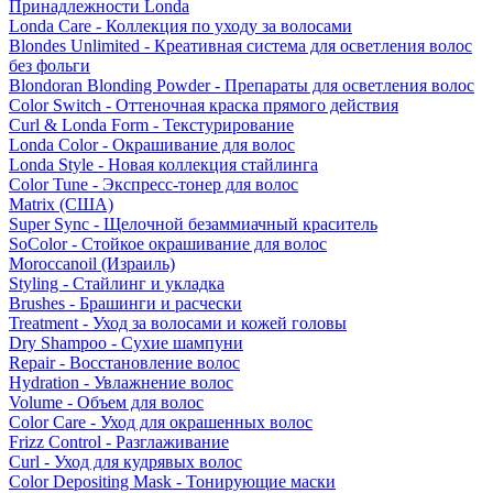
Принадлежности Londa
Londa Care - Коллекция по уходу за волосами
Blondes Unlimited - Креативная система для осветления волос
без фольги
Blondoran Blonding Powder - Препараты для осветления волос
Color Switch - Оттеночная краска прямого действия
Curl & Londa Form - Текстурирование
Londa Color - Окрашивание для волос
Londa Style - Новая коллекция стайлинга
Color Tune - Экспресс-тонер для волос
Matrix (США)
Super Sync - Щелочной безаммиачный краситель
SoColor - Стойкое окрашивание для волос
Moroccanoil (Израиль)
Styling - Стайлинг и укладка
Brushes - Брашинги и расчески
Treatment - Уход за волосами и кожей головы
Dry Shampoo - Сухие шампуни
Repair - Восстановление волос
Hydration - Увлажнение волос
Volume - Объем для волос
Color Care - Уход для окрашенных волос
Frizz Control - Разглаживание
Curl - Уход для кудрявых волос
Color Depositing Mask - Тонирующие маски