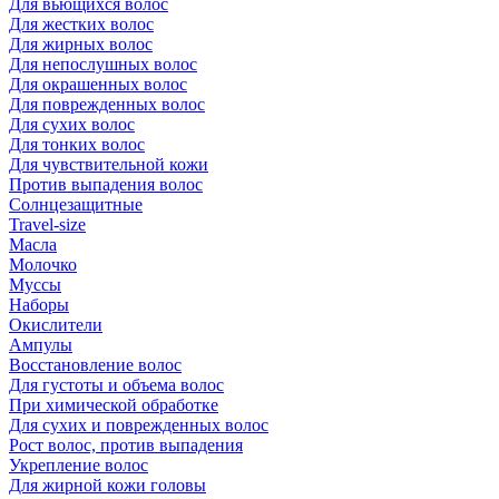
Для вьющихся волос
Для жестких волос
Для жирных волос
Для непослушных волос
Для окрашенных волос
Для поврежденных волос
Для сухих волос
Для тонких волос
Для чувствительной кожи
Против выпадения волос
Солнцезащитные
Travel-size
Масла
Молочко
Муссы
Наборы
Окислители
Ампулы
Восстановление волос
Для густоты и объема волос
При химической обработке
Для сухих и поврежденных волос
Рост волос, против выпадения
Укрепление волос
Для жирной кожи головы