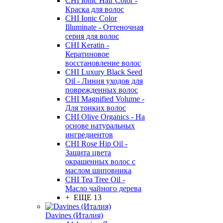
CHI Ionic Hair Color -
Краска для волос
CHI Ionic Color
Illuminate - Оттеночная
серия для волос
CHI Keratin -
Кератиновое
восстановление волос
CHI Luxury Black Seed
Oil - Линия уходов для
поврежденных волос
CHI Magnified Volume -
Для тонких волос
CHI Olive Organics - На
основе натуральных
ингредиентов
CHI Rose Hip Oil -
Защита цвета
окрашенных волос с
маслом шиповника
CHI Tea Tree Oil -
Масло чайного дерева
+ ЕЩЕ 13
Davines (Италия)