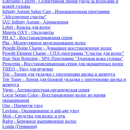
Estessimo Celcert - Селективная линия ухода за волосами и
кожей головы
Infinity Aurum Salon Care - Инновационная программа
"Абсолютное счастье"
IAU Infinity Aurum - Аромалиния
Lebel - Краска для волос
Materia OXY - Оксиданты
PH 4.7 - Восстанавливающая серия
Plia - Молекулярное моделирование волос
Proedit Home Charge - Домашнее восстановление волос
Proedit Element Charge - СПА-программа "Счастье для волос"
Hair Skin Relaxing - SPA-Программа "Здоровая кожа головы"
Proscenia - Восстанавливающая серия для окрашенных волос
THEO - Уход для мужчин
Trie - Линия для укладки с протеинами шелка и жемчуга
Trie Tuner - Линия для базовой укладки с протеинами шелка и
жемчуга
Viege - Антивозростная органическая серия
Locor Serum Color - Восстановление волос во время
окрашивания
One - Премиум уход
Luviona - Окрашивание и anti-age уход
Moii - Средства для волос и рук
Rufor - Бережное выпрямление волос
Londa (Германия)