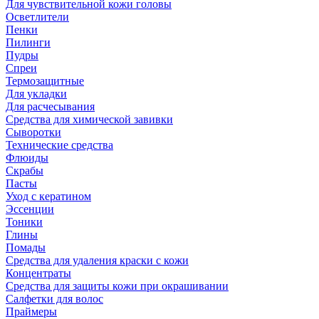
Для чувствительной кожи головы
Осветлители
Пенки
Пилинги
Пудры
Спреи
Термозащитные
Для укладки
Для расчесывания
Средства для химической завивки
Сыворотки
Технические средства
Флюиды
Скрабы
Пасты
Уход с кератином
Эссенции
Тоники
Глины
Помады
Средства для удаления краски с кожи
Концентраты
Средства для защиты кожи при окрашивании
Салфетки для волос
Праймеры