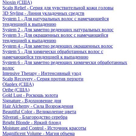
Nioxin (США)
Scalp Relief - Серия для чувствительной кожи головы
3D Styling - Линия укладочных средств
System 1 - Для натуральных волос с намечающейся
тенденцией к выпадению
System 2 - Для заметно редеющих натуральных волос
System 3 - Для окрашенных волос с намечающейся
тенденцией к выпадению
System 4 - Для заметно редеющих окрашенных волос
System 5 - Для химически обработанных волос с
намечающейся тенденцией к выпадению
System 6 - Для заметно редеющих химически обработанных
волос
Intensive Therapy - Интенсивный уход
Scalp Recovery - Серия против перхоти
Olaplex (США)
Oribe (США)
Gold Lust - Роскошь золота
Signature - Вдохновение дня
Hair Alchemy - Сила Возрождения
Beautiful Color - Великолепие цвета
Silverati - Благородство серебра
Bright Blonde - Яркий блонд
Moisture and Control - Источник красоты
Magnificent Volume - Магия объема