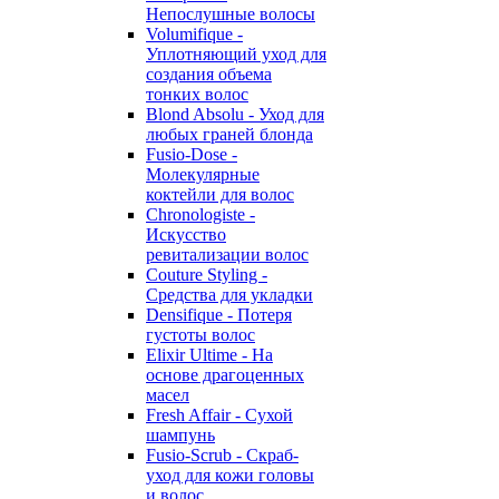
Непослушные волосы
Volumifique -
Уплотняющий уход для
создания объема
тонких волос
Blond Absolu - Уход для
любых граней блонда
Fusio-Dose -
Молекулярные
коктейли для волос
Chronologiste -
Искусство
ревитализации волос
Couture Styling -
Средства для укладки
Densifique - Потеря
густоты волос
Elixir Ultime - На
основе драгоценных
масел
Fresh Affair - Сухой
шампунь
Fusio-Scrub - Скраб-
уход для кожи головы
и волос