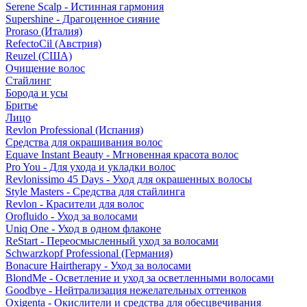
Serene Scalp - Истинная гармония
Supershine - Драгоценное сияние
Proraso (Италия)
RefectoCil (Австрия)
Reuzel (США)
Очищение волос
Стайлинг
Борода и усы
Бритье
Лицо
Revlon Professional (Испания)
Средства для окрашивания волос
Equave Instant Beauty - Мгновенная красота волос
Pro You - Для ухода и укладки волос
Revlonissimo 45 Days - Уход для окрашенных волосы
Style Masters - Средства для стайлинга
Revlon - Красители для волос
Orofluido - Уход за волосами
Uniq One - Уход в одном флаконе
ReStart - Переосмысленный уход за волосами
Schwarzkopf Professional (Германия)
Bonacure Hairtherapy - Уход за волосами
BlondMe - Осветление и уход за осветленными волосами
Goodbye - Нейтрализация нежелательных оттенков
Oxigenta - Окислители и средства для обесцвечивания