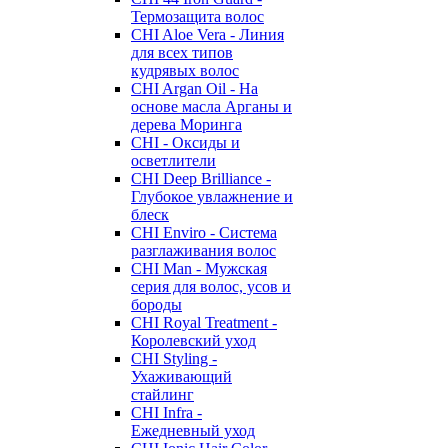
Термозащита волос
CHI Aloe Vera - Линия
для всех типов
кудрявых волос
CHI Argan Oil - На
основе масла Арганы и
дерева Моринга
CHI - Оксиды и
осветлители
CHI Deep Brilliance -
Глубокое увлажнение и
блеск
CHI Enviro - Система
разглаживания волос
CHI Man - Мужская
серия для волос, усов и
бороды
CHI Royal Treatment -
Королевский уход
CHI Styling -
Ухаживающий
стайлинг
CHI Infra -
Ежедневный уход