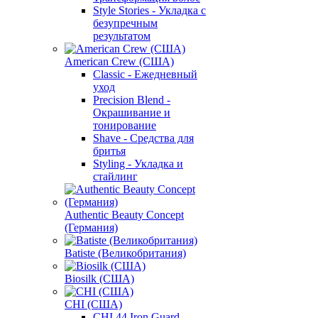
Style Stories - Укладка с
безупречным
результатом
American Crew (США)
Classic - Ежедневный
уход
Precision Blend -
Окрашивание и
тонирование
Shave - Средства для
бритья
Styling - Укладка и
стайлинг
Authentic Beauty Concept
(Германия)
Batiste (Великобритания)
Biosilk (США)
CHI (США)
CHI 44 Iron Guard -