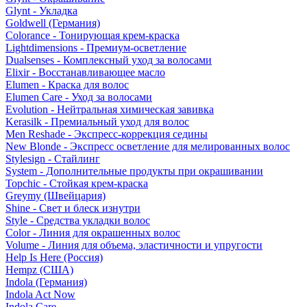
Glynt - Укладка
Goldwell (Германия)
Colorance - Тонирующая крем-краска
Lightdimensions - Премиум-осветление
Dualsenses - Комплексный уход за волосами
Elixir - Восстанавливающее масло
Elumen - Краска для волос
Elumen Care - Уход за волосами
Evolution - Нейтральная химическая завивка
Kerasilk - Премиальный уход для волос
Men Reshade - Экспресс-коррекция седины
New Blonde - Экспресс осветление для мелированных волос
Stylesign - Стайлинг
System - Дополнительные продукты при окрашивании
Topchic - Стойкая крем-краска
Greymy (Швейцария)
Shine - Свет и блеск изнутри
Style - Средства укладки волос
Color - Линия для окрашенных волос
Volume - Линия для объема, эластичности и упругости
Help Is Here (Россия)
Hempz (США)
Indola (Германия)
Indola Act Now
Indola Care