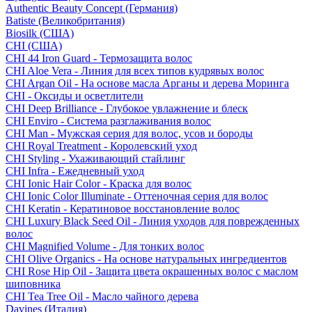
Authentic Beauty Concept (Германия)
Batiste (Великобритания)
Biosilk (США)
CHI (США)
CHI 44 Iron Guard - Термозащита волос
CHI Aloe Vera - Линия для всех типов кудрявых волос
CHI Argan Oil - На основе масла Арганы и дерева Моринга
CHI - Оксиды и осветлители
CHI Deep Brilliance - Глубокое увлажнение и блеск
CHI Enviro - Система разглаживания волос
CHI Man - Мужская серия для волос, усов и бороды
CHI Royal Treatment - Королевский уход
CHI Styling - Ухаживающий стайлинг
CHI Infra - Ежедневный уход
CHI Ionic Hair Color - Краска для волос
CHI Ionic Color Illuminate - Оттеночная серия для волос
CHI Keratin - Кератиновое восстановление волос
CHI Luxury Black Seed Oil - Линия уходов для поврежденных
волос
CHI Magnified Volume - Для тонких волос
CHI Olive Organics - На основе натуральных ингредиентов
CHI Rose Hip Oil - Защита цвета окрашенных волос с маслом
шиповника
CHI Tea Tree Oil - Масло чайного дерева
Davines (Италия)