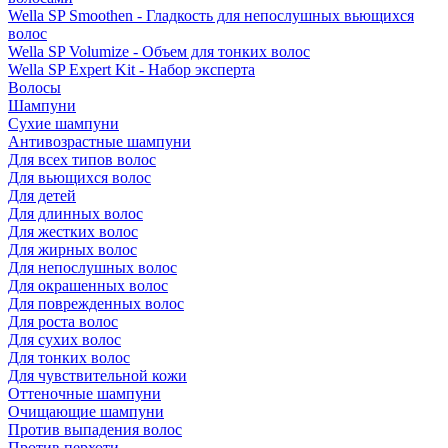
Wella SP Smoothen - Гладкость для непослушных вьющихся
волос
Wella SP Volumize - Объем для тонких волос
Wella SP Expert Kit - Набор эксперта
Волосы
Шампуни
Сухие шампуни
Антивозрастные шампуни
Для всех типов волос
Для вьющихся волос
Для детей
Для длинных волос
Для жестких волос
Для жирных волос
Для непослушных волос
Для окрашенных волос
Для поврежденных волос
Для роста волос
Для сухих волос
Для тонких волос
Для чувствительной кожи
Оттеночные шампуни
Очищающие шампуни
Против выпадения волос
Против перхоти