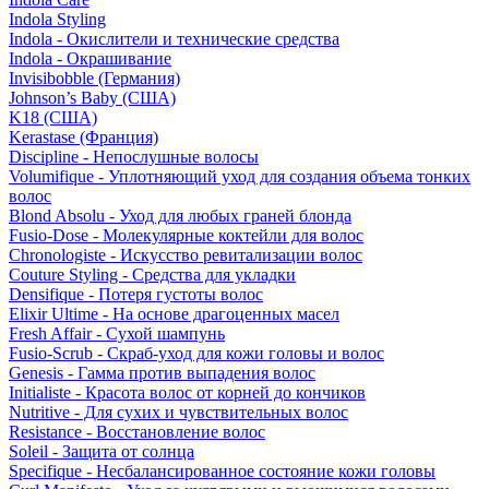
Indola Styling
Indola - Окислители и технические средства
Indola - Окрашивание
Invisibobble (Германия)
Johnson’s Baby (США)
K18 (США)
Kerastase (Франция)
Discipline - Непослушные волосы
Volumifique - Уплотняющий уход для создания объема тонких
волос
Blond Absolu - Уход для любых граней блонда
Fusio-Dose - Молекулярные коктейли для волос
Chronologiste - Искусство ревитализации волос
Couture Styling - Средства для укладки
Densifique - Потеря густоты волос
Elixir Ultime - На основе драгоценных масел
Fresh Affair - Сухой шампунь
Fusio-Scrub - Скраб-уход для кожи головы и волос
Genesis - Гамма против выпадения волос
Initialiste - Красота волос от корней до кончиков
Nutritive - Для сухих и чувствительных волос
Resistance - Восстановление волос
Soleil - Защита от солнца
Specifique - Несбалансированное состояние кожи головы