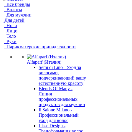
Все бренды
Волосы
Для мужчин
Для детей
Ноги
Лицо
Тело
Руки
Парикмахерские принадлежности
Alfaparf (Италия)
Semi di Lino - Уход за
волосами,
подчеркивающий вашу
естественную красоту
Blends Of Many -
Линия
профессиональных
продуктов для мужчин
Il Salone Milano -
Профессиональный
уход для волос
Lisse Design -
Трансформация волос