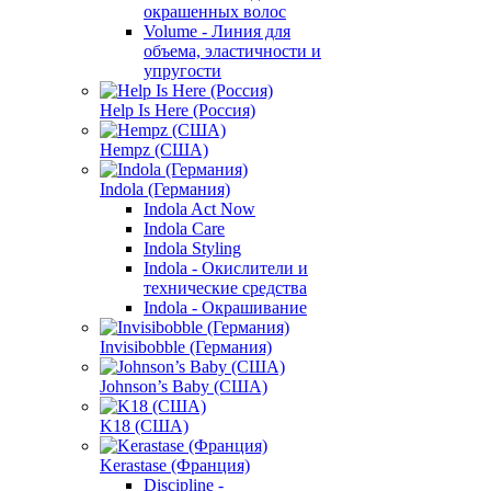
окрашенных волос
Volume - Линия для
объема, эластичности и
упругости
Help Is Here (Россия)
Hempz (США)
Indola (Германия)
Indola Act Now
Indola Care
Indola Styling
Indola - Окислители и
технические средства
Indola - Окрашивание
Invisibobble (Германия)
Johnson’s Baby (США)
K18 (США)
Kerastase (Франция)
Discipline -