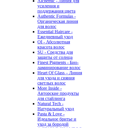
Alchemic - Линия для
усиления и
поддержания цвета
Authentic Formulas -
Органическая линия
для волос
Essential Haircare -
Eжедневный уход
OI - Абсолютная
красота волос
SU - Средства для
защиты от солнца
Finest Pigments - Био-
ламинирование волос
Heart Of Glass – Линия
для ухода и сияния
светлых волос
More Inside -
Авторские продукты
для стайлинга
Natural Tech -
Натуральный уход
Pasta & Love -
Идеальное бритье и
уход за бородой