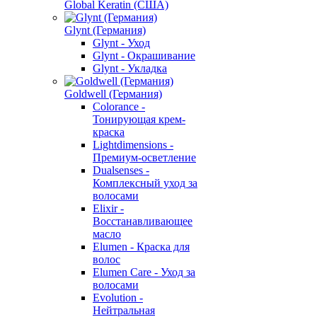
Global Keratin (США)
Glynt (Германия)
Glynt - Уход
Glynt - Окрашивание
Glynt - Укладка
Goldwell (Германия)
Colorance -
Тонирующая крем-
краска
Lightdimensions -
Премиум-осветление
Dualsenses -
Комплексный уход за
волосами
Elixir -
Восстанавливающее
масло
Elumen - Краска для
волос
Elumen Care - Уход за
волосами
Evolution -
Нейтральная