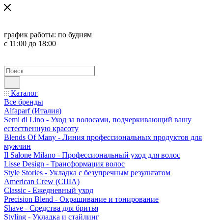
график работы:
по будням
с 11:00 до 18:00
Каталог
Все бренды
Alfaparf (Италия)
Semi di Lino - Уход за волосами, подчеркивающий вашу
естественную красоту
Blends Of Many - Линия профессиональных продуктов для
мужчин
Il Salone Milano - Профессиональный уход для волос
Lisse Design - Трансформация волос
Style Stories - Укладка с безупречным результатом
American Crew (США)
Classic - Ежедневный уход
Precision Blend - Окрашивание и тонирование
Shave - Средства для бритья
Styling - Укладка и стайлинг