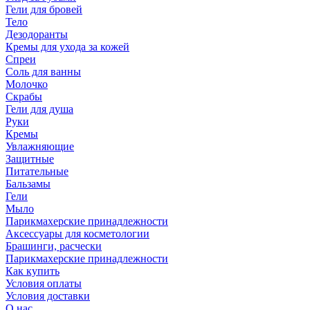
Гели для бровей
Тело
Дезодоранты
Кремы для ухода за кожей
Спреи
Соль для ванны
Молочко
Скрабы
Гели для душа
Руки
Кремы
Увлажняющие
Защитные
Питательные
Бальзамы
Гели
Мыло
Парикмахерские принадлежности
Аксессуары для косметологии
Брашинги, расчески
Парикмахерские принадлежности
Как купить
Условия оплаты
Условия доставки
О нас