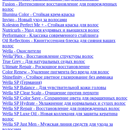
Fusion - Интенсивное восстановление для поврежденных
волос
Illumina Color - Стойкая крем-краска
Invigo - Новый уход за волосами
Koleston Perfect Me + - Стойкая краска для волос
Nutricurls - Уход для кудрявых и вьющихся волос
Performance - Классика современного стайлинга
Oil Reflections - Квинтэссенция блеска для сияния ваших
волос
Wella - Окислители
Wella°Plex - Восстановление структуры волос
True Grey - Для натуральных седых волос
Ultimate Repair - Роскошное восстановление
Color Renew - Удаление пигмента без вреда для волос
Shinefinity - Стойкое цветное глазирование без аммиака
Wella SP (Германия)
Wella SP Balance - Для чувствительной кожи головы
Wella SP Clear Scalp - Очищение против перхоти
Wella SP Color Save - Сохранение цвета для окрашенных волос
Wella SP Hydrate - Увлажнение для нормальных и сухих волос
Wella SP Repair - Восстановление для поврежденных волос
Wella SP Luxe Oil - Новая коллекция для защиты кератина
волос
Wella SP Just Men - Мужская линия средств для ухода за
волосами