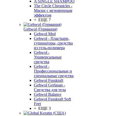
A SINGLE SHAMPOO
The Circle Chronicles -
Маски с мгновенным
эффектом
+ ЕЩЕ 7
Gehwol (Германия)
Gehwol Med
Gehwol - Пластыри,
супинаторы, средства
из гель-полимера
Gehwol -
Универсальные
средства
Gehwol -
Профессиональные и
специальные средства
Gehwol Fusskraft
Gehwol Gerlasan -
Средства для тела
Gehwol Balance
Gehwol Fusskraft Soft
Feet
+ ЕЩЕ 3