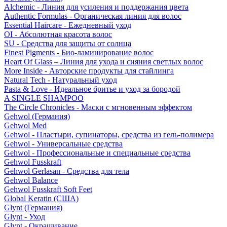
Alchemic - Линия для усиления и поддержания цвета
Authentic Formulas - Органическая линия для волос
Essential Haircare - Eжедневный уход
OI - Абсолютная красота волос
SU - Средства для защиты от солнца
Finest Pigments - Био-ламинирование волос
Heart Of Glass – Линия для ухода и сияния светлых волос
More Inside - Авторские продукты для стайлинга
Natural Tech - Натуральный уход
Pasta & Love - Идеальное бритье и уход за бородой
A SINGLE SHAMPOO
The Circle Chronicles - Маски с мгновенным эффектом
Gehwol (Германия)
Gehwol Med
Gehwol - Пластыри, супинаторы, средства из гель-полимера
Gehwol - Универсальные средства
Gehwol - Профессиональные и специальные средства
Gehwol Fusskraft
Gehwol Gerlasan - Средства для тела
Gehwol Balance
Gehwol Fusskraft Soft Feet
Global Keratin (США)
Glynt (Германия)
Glynt - Уход
Glynt - Окрашивание