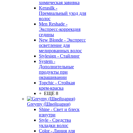
химическая завивка
Kerasilk -
Премиальный уход для
волос
Men Reshade -
Экспресс-коррекция
седины
New Blonde - Экспресс
осветление для
мелированных волос
Stylesign - Стайлинг
System -
Дополнительные
продукты при
окрашивании
Topchic - Стойкая
крем-краска
+ ЕЩЕ 8
Greymy (Швейцария)
Shine - Свет и блеск
изнутри
Style - Средства
укладки волос
Color - Линия для