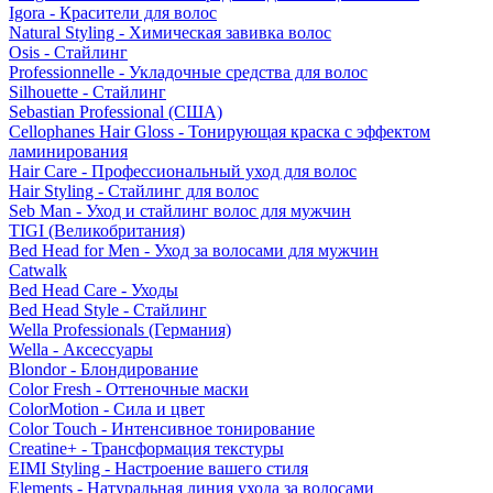
Igora - Красители для волос
Natural Styling - Химическая завивка волос
Osis - Стайлинг
Professionnelle - Укладочные средства для волос
Silhouette - Стайлинг
Sebastian Professional (США)
Cellophanes Hair Gloss - Тонирующая краска с эффектом
ламинирования
Hair Care - Профессиональный уход для волос
Hair Styling - Стайлинг для волос
Seb Man - Уход и стайлинг волос для мужчин
TIGI (Великобритания)
Bed Head for Men - Уход за волосами для мужчин
Catwalk
Bed Head Care - Уходы
Bed Head Style - Стайлинг
Wella Professionals (Германия)
Wella - Аксессуары
Blondor - Блондирование
Color Fresh - Оттеночные маски
ColorMotion - Сила и цвет
Color Touch - Интенсивное тонирование
Creatine+ - Трансформация текстуры
EIMI Styling - Настроение вашего стиля
Elements - Натуральная линия ухода за волосами