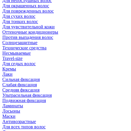
Для непослушных волос
Для окрашенных волос
Для поврежденных волос
Для сухих волос
Для тонких волос
Для чувствительной кожи
Оттеночные кондиционеры
Против выпадения волос
Солнцезащитные
Технические средства
Несмываемые
Travel-size
Для седых волос
Кремы
Лаки
Сильная фиксация
Слабая фиксация
Средняя фиксация
Ультрасильная фиксация
Подвижная фиксация
Ламинаты
Лосьоны
Маски
Антивозрастные
Для всех типов волос