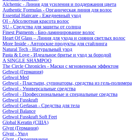
Alchemic - Линия для усиления и поддержания цвета
Authentic Formulas - Органическая линия для волос
Essential Haircare - Eжедневный уход
OI - Абсолютная красота волос
SU - Средства для защиты от солнца
Finest Pigments - Био-ламинирование волос
Heart Of Glass – Линия для ухода и сияния светлых волос
More Inside - Авторские продукты для стайлинга
Natural Tech - Натуральный уход
Pasta & Love - Идеальное бритье и уход за бородой
A SINGLE SHAMPOO
The Circle Chronicles - Маски с мгновенным эффектом
Gehwol (Германия)
Gehwol Med
Gehwol - Пластыри, супинаторы, средства из гель-полимера
Gehwol - Универсальные средства
Gehwol - Профессиональные и специальные средства
Gehwol Fusskraft
Gehwol Gerlasan - Средства для тела
Gehwol Balance
Gehwol Fusskraft Soft Feet
Global Keratin (США)
Glynt (Германия)
Glynt - Уход
Glynt - Окрашивание