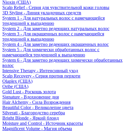
Nioxin (США)
Scalp Relief - Серия для чувствительной кожи головы
3D Styling - Линия укладочных средств
System 1 - Для натуральных волос с намечающейся
тенденцией к выпадению
System 2 - Для заметно редеющих натуральных волос
System 3 - Для окрашенных волос с намечающейся
тенденцией к выпадению
System 4 - Для заметно редеющих окрашенных волос
System 5 - Для химически обработанных волос с
намечающейся тенденцией к выпадению
System 6 - Для заметно редеющих химически обработанных
волос
Intensive Therapy - Интенсивный уход
Scalp Recovery - Серия против перхоти
Olaplex (США)
Oribe (США)
Gold Lust - Роскошь золота
Signature - Вдохновение дня
Hair Alchemy - Сила Возрождения
Beautiful Color - Великолепие цвета
Silverati - Благородство серебра
Bright Blonde - Яркий блонд
Moisture and Control - Источник красоты
Magnificent Volume - Магия объема