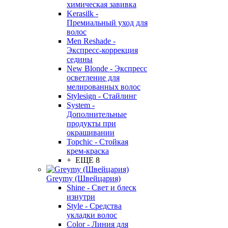
химическая завивка
Kerasilk -
Премиальный уход для
волос
Men Reshade -
Экспресс-коррекция
седины
New Blonde - Экспресс
осветление для
мелированных волос
Stylesign - Стайлинг
System -
Дополнительные
продукты при
окрашивании
Topchic - Стойкая
крем-краска
+ ЕЩЕ 8
Greymy (Швейцария)
Shine - Свет и блеск
изнутри
Style - Средства
укладки волос
Color - Линия для