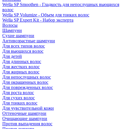
Wella SP Smoothen - Гладкость для непослушных вьющихся
волос
Wella SP Volumize - Объем для тонких волос
Wella SP Expert Kit - Набор эксперта
Волосы
Шампуни
Сухие шампуни
Антивозрастные шампуни
Для всех типов волос
Для вьющихся волос
Для детей
Для длинных волос
Для жестких волос
Для жирных волос
Для непослушных волос
Для окрашенных волос
Для поврежденных волос
Для роста волос
Для сухих волос
Для тонких волос
Для чувствительной кожи
Оттеночные шампуни
Очищающие шампуни
Против выпадения волос
Против перхоти