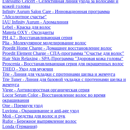
Estessimo Celcert - Селективная линия ухода за волосами и
кожей головы
Infinity Aurum Salon Care - Инновационная программа
"Абсолютное счастье"
IAU Infinity Aurum - Аромалиния
Lebel - Краска для волос
Materia OXY - Оксиданты
PH 4.7 - Восстанавливающая серия
Plia - Молекулярное моделирование волос
Proedit Home Charge - Домашнее восстановление волос
Proedit Element Charge - СПА-программа "Счастье для волос"
Hair Skin Relaxing - SPA-Программа "Здоровая кожа головы"
Proscenia - Восстанавливающая серия для окрашенных волос
THEO - Уход для мужчин
Trie - Линия для укладки с протеинами шелка и жемчуга
Trie Tuner - Линия для базовой укладки с протеинами шелка и
жемчуга
Viege - Антивозростная органическая серия
Locor Serum Color - Восстановление волос во время
окрашивания
One - Премиум уход
Luviona - Окрашивание и anti-age уход
Moii - Средства для волос и рук
Rufor - Бережное выпрямление волос
Londa (Германия)