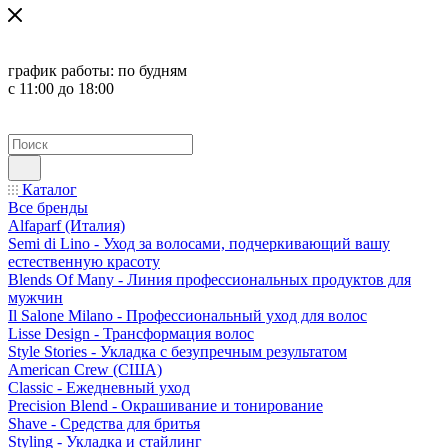
график работы:
по будням
с 11:00 до 18:00
Каталог
Все бренды
Alfaparf (Италия)
Semi di Lino - Уход за волосами, подчеркивающий вашу
естественную красоту
Blends Of Many - Линия профессиональных продуктов для
мужчин
Il Salone Milano - Профессиональный уход для волос
Lisse Design - Трансформация волос
Style Stories - Укладка с безупречным результатом
American Crew (США)
Classic - Ежедневный уход
Precision Blend - Окрашивание и тонирование
Shave - Средства для бритья
Styling - Укладка и стайлинг