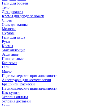
Гели для бровей
Тело
Дезодоранты
Кремы для ухода за кожей
Спреи
Соль для ванны
Молочко
Скрабы
Гели для душа
Руки
Кремы
Увлажняющие
Защитные
Питательные
Бальзамы
Гели
Мыло
Парикмахерские принадлежности
Аксессуары для косметологии
Брашинги, расчески
Парикмахерские принадлежности
Как купить
Условия оплаты
Условия доставки
О нас