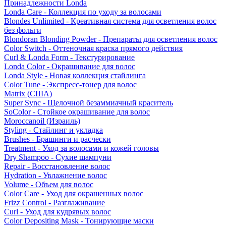
Принадлежности Londa
Londa Care - Коллекция по уходу за волосами
Blondes Unlimited - Креативная система для осветления волос
без фольги
Blondoran Blonding Powder - Препараты для осветления волос
Color Switch - Оттеночная краска прямого действия
Curl & Londa Form - Текстурирование
Londa Color - Окрашивание для волос
Londa Style - Новая коллекция стайлинга
Color Tune - Экспресс-тонер для волос
Matrix (США)
Super Sync - Щелочной безаммиачный краситель
SoColor - Стойкое окрашивание для волос
Moroccanoil (Израиль)
Styling - Стайлинг и укладка
Brushes - Брашинги и расчески
Treatment - Уход за волосами и кожей головы
Dry Shampoo - Сухие шампуни
Repair - Восстановление волос
Hydration - Увлажнение волос
Volume - Объем для волос
Color Care - Уход для окрашенных волос
Frizz Control - Разглаживание
Curl - Уход для кудрявых волос
Color Depositing Mask - Тонирующие маски