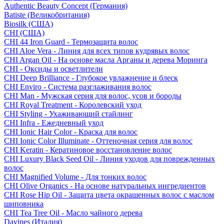
Authentic Beauty Concept (Германия)
Batiste (Великобритания)
Biosilk (США)
CHI (США)
CHI 44 Iron Guard - Термозащита волос
CHI Aloe Vera - Линия для всех типов кудрявых волос
CHI Argan Oil - На основе масла Арганы и дерева Моринга
CHI - Оксиды и осветлители
CHI Deep Brilliance - Глубокое увлажнение и блеск
CHI Enviro - Система разглаживания волос
CHI Man - Мужская серия для волос, усов и бороды
CHI Royal Treatment - Королевский уход
CHI Styling - Ухаживающий стайлинг
CHI Infra - Ежедневный уход
CHI Ionic Hair Color - Краска для волос
CHI Ionic Color Illuminate - Оттеночная серия для волос
CHI Keratin - Кератиновое восстановление волос
CHI Luxury Black Seed Oil - Линия уходов для поврежденных
волос
CHI Magnified Volume - Для тонких волос
CHI Olive Organics - На основе натуральных ингредиентов
CHI Rose Hip Oil - Защита цвета окрашенных волос с маслом
шиповника
CHI Tea Tree Oil - Масло чайного дерева
Davines (Италия)