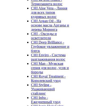
Термозащита волос
CHI Aloe Vera - Линия
для всех типов
кудрявых волос
CHI Argan Oil - На
основе масла Арганы и
дерева Моринга
CHI - Оксиды и
осветлители
CHI Deep Brilliance -
Глубокое увлажнение и
блеск
CHI Enviro - Система
разглаживания волос
CHI Man - Мужская
серия для волос, усов и
бороды
CHI Royal Treatment -
Королевский уход
CHI Styling -
Ухаживающий
стайлинг
CHI Infra -
Ежедневный уход