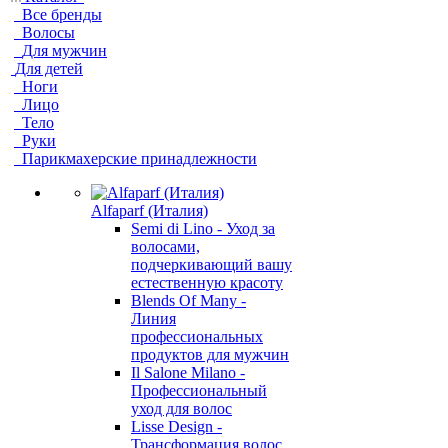
Все бренды
Волосы
Для мужчин
Для детей
Ноги
Лицо
Тело
Руки
Парикмахерские принадлежности
Alfaparf (Италия)
Semi di Lino - Уход за
волосами,
подчеркивающий вашу
естественную красоту
Blends Of Many -
Линия
профессиональных
продуктов для мужчин
Il Salone Milano -
Профессиональный
уход для волос
Lisse Design -
Трансформация волос