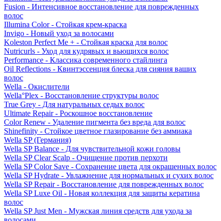
Fusion - Интенсивное восстановление для поврежденных
волос
Illumina Color - Стойкая крем-краска
Invigo - Новый уход за волосами
Koleston Perfect Me + - Стойкая краска для волос
Nutricurls - Уход для кудрявых и вьющихся волос
Performance - Классика современного стайлинга
Oil Reflections - Квинтэссенция блеска для сияния ваших
волос
Wella - Окислители
Wella°Plex - Восстановление структуры волос
True Grey - Для натуральных седых волос
Ultimate Repair - Роскошное восстановление
Color Renew - Удаление пигмента без вреда для волос
Shinefinity - Стойкое цветное глазирование без аммиака
Wella SP (Германия)
Wella SP Balance - Для чувствительной кожи головы
Wella SP Clear Scalp - Очищение против перхоти
Wella SP Color Save - Сохранение цвета для окрашенных волос
Wella SP Hydrate - Увлажнение для нормальных и сухих волос
Wella SP Repair - Восстановление для поврежденных волос
Wella SP Luxe Oil - Новая коллекция для защиты кератина
волос
Wella SP Just Men - Мужская линия средств для ухода за
волосами