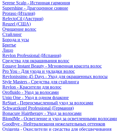
Serene Scalp - Истинная гармония
Supershine - Драгоценное сияние
Proraso (Италия)
RefectoCil (Австрия)
Reuzel (США)
Очищение волос
Стайлинг
Борода и усы
Бритье
Лицо
Revlon Professional (Испания)
Средства для окрашивания волос
Equave Instant Beauty - Мгновенная красота волос
Pro You - Для ухода и укладки волос
Revlonissimo 45 Days - Уход для окрашенных волосы
Style Masters - Средства для стайлинга
Revlon - Красители для волос
Orofluido - Уход за волосами
Uniq One - Уход в одном флаконе
ReStart - Переосмысленный уход за волосами
Schwarzkopf Professional (Германия)
Bonacure Hairtherapy - Уход за волосами
BlondMe - Осветление и уход за осветленными волосами
Goodbye - Нейтрализация нежелательных оттенков
Oxigenta - Окислители и средства для обесцвечивания