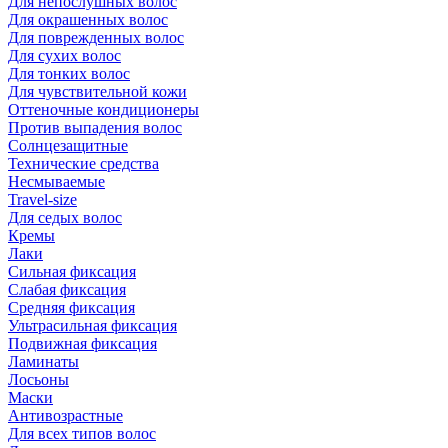
Для непослушных волос
Для окрашенных волос
Для поврежденных волос
Для сухих волос
Для тонких волос
Для чувствительной кожи
Оттеночные кондиционеры
Против выпадения волос
Солнцезащитные
Технические средства
Несмываемые
Travel-size
Для седых волос
Кремы
Лаки
Сильная фиксация
Слабая фиксация
Средняя фиксация
Ультрасильная фиксация
Подвижная фиксация
Ламинаты
Лосьоны
Маски
Антивозрастные
Для всех типов волос