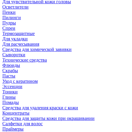
Для чувствительной кожи головы
Осветлители
Пенки
Пилинги
Пудры
Спреи
Термозащитные
Для укладки
Для расчесывания
Средства для химической завивки
Сыворотки
Технические средства
Флюиды
Скрабы
Пасты
Уход с кератином
Эссенции
Тоники
Глины
Помады
Средства для удаления краски с кожи
Концентраты
Средства для защиты кожи при окрашивании
Салфетки для волос
Праймеры