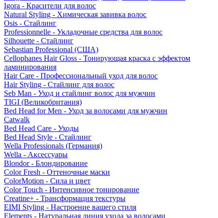
Igora - Красители для волос
Natural Styling - Химическая завивка волос
Osis - Стайлинг
Professionnelle - Укладочные средства для волос
Silhouette - Стайлинг
Sebastian Professional (США)
Cellophanes Hair Gloss - Тонирующая краска с эффектом
ламинирования
Hair Care - Профессиональный уход для волос
Hair Styling - Стайлинг для волос
Seb Man - Уход и стайлинг волос для мужчин
TIGI (Великобритания)
Bed Head for Men - Уход за волосами для мужчин
Catwalk
Bed Head Care - Уходы
Bed Head Style - Стайлинг
Wella Professionals (Германия)
Wella - Аксессуары
Blondor - Блондирование
Color Fresh - Оттеночные маски
ColorMotion - Сила и цвет
Color Touch - Интенсивное тонирование
Creatine+ - Трансформация текстуры
EIMI Styling - Настроение вашего стиля
Elements - Натуральная линия ухода за волосами