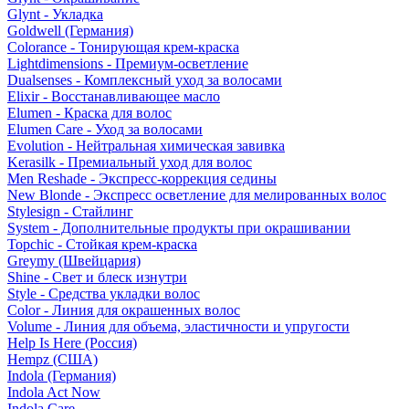
Glynt - Укладка
Goldwell (Германия)
Colorance - Тонирующая крем-краска
Lightdimensions - Премиум-осветление
Dualsenses - Комплексный уход за волосами
Elixir - Восстанавливающее масло
Elumen - Краска для волос
Elumen Care - Уход за волосами
Evolution - Нейтральная химическая завивка
Kerasilk - Премиальный уход для волос
Men Reshade - Экспресс-коррекция седины
New Blonde - Экспресс осветление для мелированных волос
Stylesign - Стайлинг
System - Дополнительные продукты при окрашивании
Topchic - Стойкая крем-краска
Greymy (Швейцария)
Shine - Свет и блеск изнутри
Style - Средства укладки волос
Color - Линия для окрашенных волос
Volume - Линия для объема, эластичности и упругости
Help Is Here (Россия)
Hempz (США)
Indola (Германия)
Indola Act Now
Indola Care