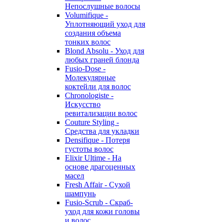
Непослушные волосы
Volumifique -
Уплотняющий уход для
создания объема
тонких волос
Blond Absolu - Уход для
любых граней блонда
Fusio-Dose -
Молекулярные
коктейли для волос
Chronologiste -
Искусство
ревитализации волос
Couture Styling -
Средства для укладки
Densifique - Потеря
густоты волос
Elixir Ultime - На
основе драгоценных
масел
Fresh Affair - Сухой
шампунь
Fusio-Scrub - Скраб-
уход для кожи головы
и волос