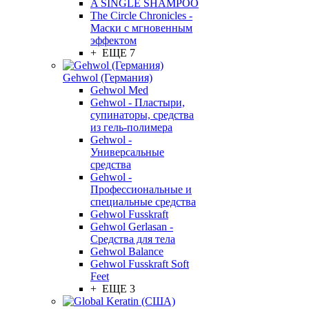
A SINGLE SHAMPOO
The Circle Chronicles -
Маски с мгновенным
эффектом
+ ЕЩЕ 7
Gehwol (Германия)
Gehwol Med
Gehwol - Пластыри,
супинаторы, средства
из гель-полимера
Gehwol -
Универсальные
средства
Gehwol -
Профессиональные и
специальные средства
Gehwol Fusskraft
Gehwol Gerlasan -
Средства для тела
Gehwol Balance
Gehwol Fusskraft Soft
Feet
+ ЕЩЕ 3