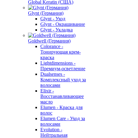
Global Keratin (США)
Glynt (Германия)
Glynt - Уход
Glynt - Окрашивание
Glynt - Укладка
Goldwell (Германия)
Colorance -
Тонирующая крем-
краска
Lightdimensions -
Премиум-осветление
Dualsenses -
Комплексный уход за
волосами
Elixir -
Восстанавливающее
масло
Elumen - Краска для
волос
Elumen Care - Уход за
волосами
Evolution -
Нейтральная