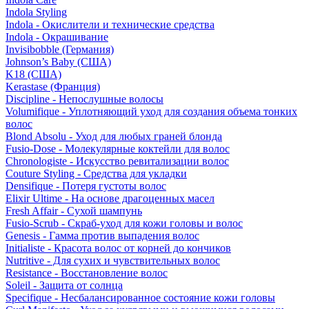
Indola Styling
Indola - Окислители и технические средства
Indola - Окрашивание
Invisibobble (Германия)
Johnson’s Baby (США)
K18 (США)
Kerastase (Франция)
Discipline - Непослушные волосы
Volumifique - Уплотняющий уход для создания объема тонких
волос
Blond Absolu - Уход для любых граней блонда
Fusio-Dose - Молекулярные коктейли для волос
Chronologiste - Искусство ревитализации волос
Couture Styling - Средства для укладки
Densifique - Потеря густоты волос
Elixir Ultime - На основе драгоценных масел
Fresh Affair - Сухой шампунь
Fusio-Scrub - Скраб-уход для кожи головы и волос
Genesis - Гамма против выпадения волос
Initialiste - Красота волос от корней до кончиков
Nutritive - Для сухих и чувствительных волос
Resistance - Восстановление волос
Soleil - Защита от солнца
Specifique - Несбалансированное состояние кожи головы