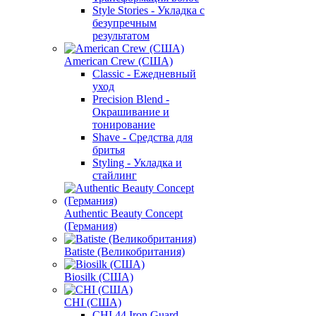
Style Stories - Укладка с
безупречным
результатом
American Crew (США)
Classic - Ежедневный
уход
Precision Blend -
Окрашивание и
тонирование
Shave - Средства для
бритья
Styling - Укладка и
стайлинг
Authentic Beauty Concept
(Германия)
Batiste (Великобритания)
Biosilk (США)
CHI (США)
CHI 44 Iron Guard -