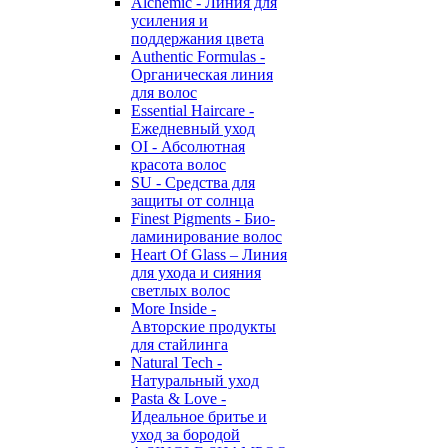
Alchemic - Линия для
усиления и
поддержания цвета
Authentic Formulas -
Органическая линия
для волос
Essential Haircare -
Eжедневный уход
OI - Абсолютная
красота волос
SU - Средства для
защиты от солнца
Finest Pigments - Био-
ламинирование волос
Heart Of Glass – Линия
для ухода и сияния
светлых волос
More Inside -
Авторские продукты
для стайлинга
Natural Tech -
Натуральный уход
Pasta & Love -
Идеальное бритье и
уход за бородой