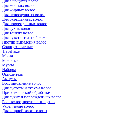
Для вьющихся волос
Для жестких волос
Для жирных волос
Для непослушных волос
Для окрашенных волос
Для поврежденных волос
Для сухих волос
Для тонких волос
Для чувствительной кожи
Против выпадения волос
Солнцезащитные
Travel-size
Масла
Молочко
Муссы
Наборы
Окислители
Ампулы
Восстановление волос
Для густоты и объема волос
При химической обработке
Для сухих и поврежденных волос
Рост волос, против выпадения
Укрепление волос
Для жирной кожи головы