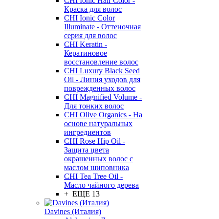
CHI Ionic Hair Color -
Краска для волос
CHI Ionic Color
Illuminate - Оттеночная
серия для волос
CHI Keratin -
Кератиновое
восстановление волос
CHI Luxury Black Seed
Oil - Линия уходов для
поврежденных волос
CHI Magnified Volume -
Для тонких волос
CHI Olive Organics - На
основе натуральных
ингредиентов
CHI Rose Hip Oil -
Защита цвета
окрашенных волос с
маслом шиповника
CHI Tea Tree Oil -
Масло чайного дерева
+ ЕЩЕ 13
Davines (Италия)