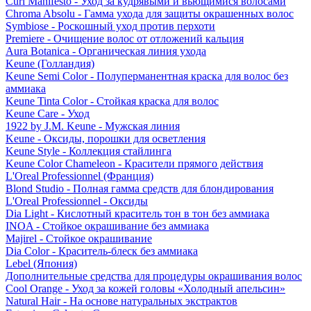
Curl Manifesto - Уход за кудрявыми и вьющимися волосами
Chroma Absolu - Гамма ухода для защиты окрашенных волос
Symbiose - Роскошный уход против перхоти
Premiere - Очищение волос от отложений кальция
Aura Botanica - Органическая линия ухода
Keune (Голландия)
Keune Semi Color - Полуперманентная краска для волос без
аммиака
Keune Tinta Color - Стойкая краска для волос
Keune Care - Уход
1922 by J.M. Keune - Мужская линия
Keune - Оксиды, порошки для осветления
Keune Style - Коллекция стайлинга
Keune Color Chameleon - Красители прямого действия
L'Oreal Professionnel (Франция)
Blond Studio - Полная гамма средств для блондирования
L'Oreal Professionnel - Оксиды
Dia Light - Кислотный краситель тон в тон без аммиака
INOA - Стойкое окрашивание без аммиака
Majirel - Стойкое окрашивание
Dia Color - Краситель-блеск без аммиака
Lebel (Япония)
Дополнительные средства для процедуры окрашивания волос
Cool Orange - Уход за кожей головы «Холодный апельсин»
Natural Hair - На основе натуральных экстрактов