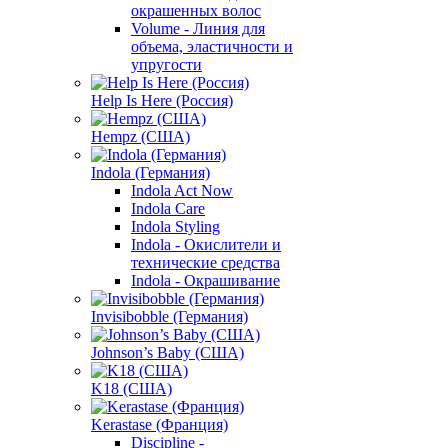
окрашенных волос
Volume - Линия для
объема, эластичности и
упругости
Help Is Here (Россия)
Hempz (США)
Indola (Германия)
Indola Act Now
Indola Care
Indola Styling
Indola - Окислители и
технические средства
Indola - Окрашивание
Invisibobble (Германия)
Johnson’s Baby (США)
K18 (США)
Kerastase (Франция)
Discipline -