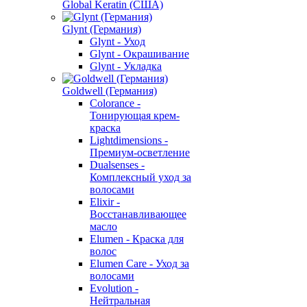
Global Keratin (США)
Glynt (Германия)
Glynt - Уход
Glynt - Окрашивание
Glynt - Укладка
Goldwell (Германия)
Colorance -
Тонирующая крем-
краска
Lightdimensions -
Премиум-осветление
Dualsenses -
Комплексный уход за
волосами
Elixir -
Восстанавливающее
масло
Elumen - Краска для
волос
Elumen Care - Уход за
волосами
Evolution -
Нейтральная