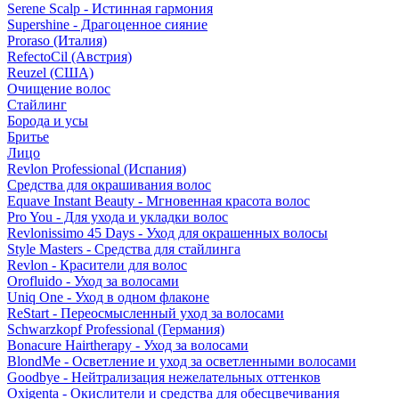
Serene Scalp - Истинная гармония
Supershine - Драгоценное сияние
Proraso (Италия)
RefectoCil (Австрия)
Reuzel (США)
Очищение волос
Стайлинг
Борода и усы
Бритье
Лицо
Revlon Professional (Испания)
Средства для окрашивания волос
Equave Instant Beauty - Мгновенная красота волос
Pro You - Для ухода и укладки волос
Revlonissimo 45 Days - Уход для окрашенных волосы
Style Masters - Средства для стайлинга
Revlon - Красители для волос
Orofluido - Уход за волосами
Uniq One - Уход в одном флаконе
ReStart - Переосмысленный уход за волосами
Schwarzkopf Professional (Германия)
Bonacure Hairtherapy - Уход за волосами
BlondMe - Осветление и уход за осветленными волосами
Goodbye - Нейтрализация нежелательных оттенков
Oxigenta - Окислители и средства для обесцвечивания