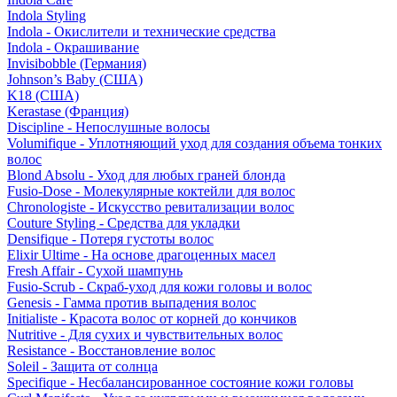
Indola Styling
Indola - Окислители и технические средства
Indola - Окрашивание
Invisibobble (Германия)
Johnson’s Baby (США)
K18 (США)
Kerastase (Франция)
Discipline - Непослушные волосы
Volumifique - Уплотняющий уход для создания объема тонких
волос
Blond Absolu - Уход для любых граней блонда
Fusio-Dose - Молекулярные коктейли для волос
Chronologiste - Искусство ревитализации волос
Couture Styling - Средства для укладки
Densifique - Потеря густоты волос
Elixir Ultime - На основе драгоценных масел
Fresh Affair - Сухой шампунь
Fusio-Scrub - Скраб-уход для кожи головы и волос
Genesis - Гамма против выпадения волос
Initialiste - Красота волос от корней до кончиков
Nutritive - Для сухих и чувствительных волос
Resistance - Восстановление волос
Soleil - Защита от солнца
Specifique - Несбалансированное состояние кожи головы