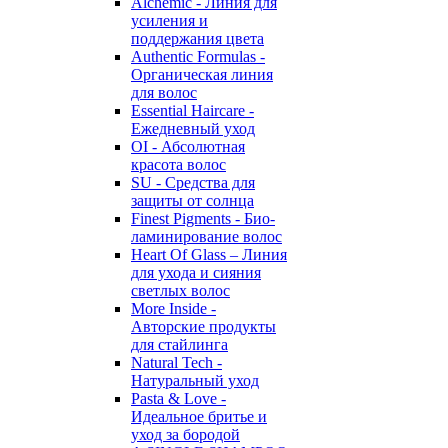
Alchemic - Линия для
усиления и
поддержания цвета
Authentic Formulas -
Органическая линия
для волос
Essential Haircare -
Eжедневный уход
OI - Абсолютная
красота волос
SU - Средства для
защиты от солнца
Finest Pigments - Био-
ламинирование волос
Heart Of Glass – Линия
для ухода и сияния
светлых волос
More Inside -
Авторские продукты
для стайлинга
Natural Tech -
Натуральный уход
Pasta & Love -
Идеальное бритье и
уход за бородой