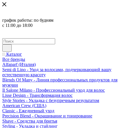
график работы:
по будням
с 11:00 до 18:00
Каталог
Все бренды
Alfaparf (Италия)
Semi di Lino - Уход за волосами, подчеркивающий вашу
естественную красоту
Blends Of Many - Линия профессиональных продуктов для
мужчин
Il Salone Milano - Профессиональный уход для волос
Lisse Design - Трансформация волос
Style Stories - Укладка с безупречным результатом
American Crew (США)
Classic - Ежедневный уход
Precision Blend - Окрашивание и тонирование
Shave - Средства для бритья
Styling - Укладка и стайлинг