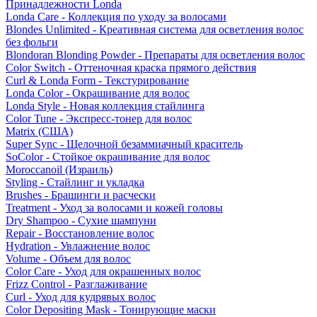
Принадлежности Londa
Londa Care - Коллекция по уходу за волосами
Blondes Unlimited - Креативная система для осветления волос
без фольги
Blondoran Blonding Powder - Препараты для осветления волос
Color Switch - Оттеночная краска прямого действия
Curl & Londa Form - Текстурирование
Londa Color - Окрашивание для волос
Londa Style - Новая коллекция стайлинга
Color Tune - Экспресс-тонер для волос
Matrix (США)
Super Sync - Щелочной безаммиачный краситель
SoColor - Стойкое окрашивание для волос
Moroccanoil (Израиль)
Styling - Стайлинг и укладка
Brushes - Брашинги и расчески
Treatment - Уход за волосами и кожей головы
Dry Shampoo - Сухие шампуни
Repair - Восстановление волос
Hydration - Увлажнение волос
Volume - Объем для волос
Color Care - Уход для окрашенных волос
Frizz Control - Разглаживание
Curl - Уход для кудрявых волос
Color Depositing Mask - Тонирующие маски