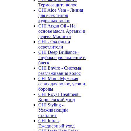
Термозащита волос
CHI Aloe Vera - Линия
для всех типов
кудрявых волос
CHI Argan Oil - На
основе масла Арганы и
дерева Моринга
CHI - Оксиды и
осветлители
CHI Deep Brilliance -
Глубокое увлажнение и
блеск
CHI Enviro - Система
разглаживания волос
CHI Man - Мужская
серия для волос, усов и
бороды
CHI Royal Treatment -
Королевский уход
CHI Styling -
Ухаживающий
стайлинг
CHI Infra -
Ежедневный уход