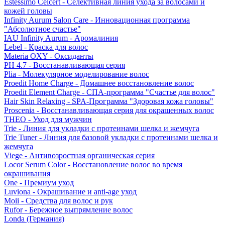
Estessimo Celcert - Селективная линия ухода за волосами и
кожей головы
Infinity Aurum Salon Care - Инновационная программа
"Абсолютное счастье"
IAU Infinity Aurum - Аромалиния
Lebel - Краска для волос
Materia OXY - Оксиданты
PH 4.7 - Восстанавливающая серия
Plia - Молекулярное моделирование волос
Proedit Home Charge - Домашнее восстановление волос
Proedit Element Charge - СПА-программа "Счастье для волос"
Hair Skin Relaxing - SPA-Программа "Здоровая кожа головы"
Proscenia - Восстанавливающая серия для окрашенных волос
THEO - Уход для мужчин
Trie - Линия для укладки с протеинами шелка и жемчуга
Trie Tuner - Линия для базовой укладки с протеинами шелка и
жемчуга
Viege - Антивозростная органическая серия
Locor Serum Color - Восстановление волос во время
окрашивания
One - Премиум уход
Luviona - Окрашивание и anti-age уход
Moii - Средства для волос и рук
Rufor - Бережное выпрямление волос
Londa (Германия)