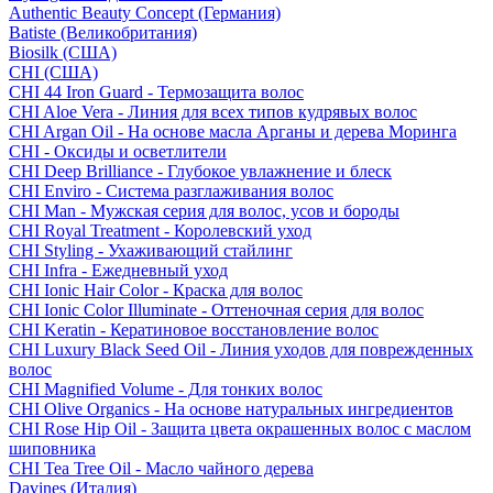
Authentic Beauty Concept (Германия)
Batiste (Великобритания)
Biosilk (США)
CHI (США)
CHI 44 Iron Guard - Термозащита волос
CHI Aloe Vera - Линия для всех типов кудрявых волос
CHI Argan Oil - На основе масла Арганы и дерева Моринга
CHI - Оксиды и осветлители
CHI Deep Brilliance - Глубокое увлажнение и блеск
CHI Enviro - Система разглаживания волос
CHI Man - Мужская серия для волос, усов и бороды
CHI Royal Treatment - Королевский уход
CHI Styling - Ухаживающий стайлинг
CHI Infra - Ежедневный уход
CHI Ionic Hair Color - Краска для волос
CHI Ionic Color Illuminate - Оттеночная серия для волос
CHI Keratin - Кератиновое восстановление волос
CHI Luxury Black Seed Oil - Линия уходов для поврежденных
волос
CHI Magnified Volume - Для тонких волос
CHI Olive Organics - На основе натуральных ингредиентов
CHI Rose Hip Oil - Защита цвета окрашенных волос с маслом
шиповника
CHI Tea Tree Oil - Масло чайного дерева
Davines (Италия)