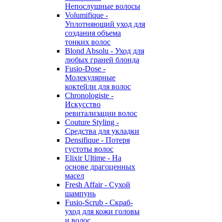
Непослушные волосы
Volumifique -
Уплотняющий уход для
создания объема
тонких волос
Blond Absolu - Уход для
любых граней блонда
Fusio-Dose -
Молекулярные
коктейли для волос
Chronologiste -
Искусство
ревитализации волос
Couture Styling -
Средства для укладки
Densifique - Потеря
густоты волос
Elixir Ultime - На
основе драгоценных
масел
Fresh Affair - Сухой
шампунь
Fusio-Scrub - Скраб-
уход для кожи головы
и волос