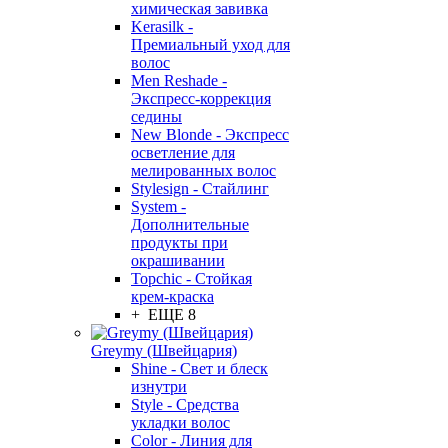
химическая завивка
Kerasilk -
Премиальный уход для
волос
Men Reshade -
Экспресс-коррекция
седины
New Blonde - Экспресс
осветление для
мелированных волос
Stylesign - Стайлинг
System -
Дополнительные
продукты при
окрашивании
Topchic - Стойкая
крем-краска
+ ЕЩЕ 8
Greymy (Швейцария)
Shine - Свет и блеск
изнутри
Style - Средства
укладки волос
Color - Линия для