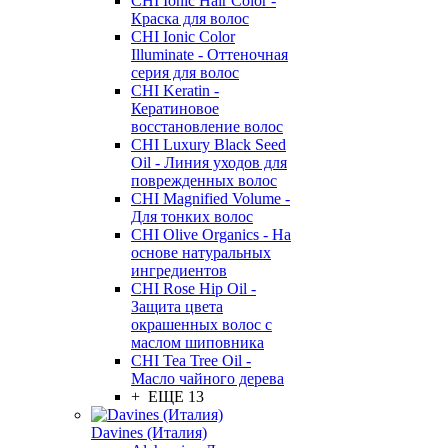
CHI Ionic Hair Color -
Краска для волос
CHI Ionic Color
Illuminate - Оттеночная
серия для волос
CHI Keratin -
Кератиновое
восстановление волос
CHI Luxury Black Seed
Oil - Линия уходов для
поврежденных волос
CHI Magnified Volume -
Для тонких волос
CHI Olive Organics - На
основе натуральных
ингредиентов
CHI Rose Hip Oil -
Защита цвета
окрашенных волос с
маслом шиповника
CHI Tea Tree Oil -
Масло чайного дерева
+ ЕЩЕ 13
Davines (Италия)