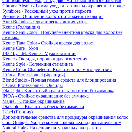
Curl Manifesto - Уход за кудрявыми и вьющимися волосами
Chroma Absolu - Гамма ухода для защиты окрашенных волос
Symbiose - Роскошный уход против перхоти
Premiere - Очищение волос от отложений кальция
Aura Botanica - Органическая линия ухода
Keune (Голландия)
Keune Semi Color - Полуперманентная краска для волос без
аммиака
Keune Tinta Color - Стойкая краска для волос
Keune Care - Уход
1922 by J.M. Keune - Мужская линия
Keune - Оксиды, порошки для осветления
Keune Style - Коллекция стайлинга
Keune Color Chameleon - Красители прямого действия
L'Oreal Professionnel (Франция)
Blond Studio - Полная гамма средств для блондирования
L'Oreal Professionnel - Оксиды
Dia Light - Кислотный краситель тон в тон без аммиака
INOA - Стойкое окрашивание без аммиака
Majirel - Стойкое окрашивание
Dia Color - Краситель-блеск без аммиака
Lebel (Япония)
Дополнительные средства для процедуры окрашивания волос
Cool Orange - Уход за кожей головы «Холодный апельсин»
Natural Hair - На основе натуральных экстрактов