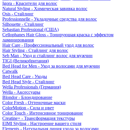
Igora - Красители для волос
Natural Styling - Химическая завивка волос
Osis - Стайлинг
Professionnelle - Укладочные средства для волос
Silhouette - Стайлинг
Sebastian Professional (США)
Cellophanes Hair Gloss - Тонирующая краска с эффектом
ламинирования
Hair Care - Профессиональный уход для волос
Hair Styling - Стайлинг для волос
Seb Man - Уход и стайлинг волос для мужчин
TIGI (Великобритания)
Bed Head for Men - Уход за волосами для мужчин
Catwalk
Bed Head Care - Уходы
Bed Head Style - Стайлинг
Wella Professionals (Германия)
Wella - Аксессуары
Blondor - Блондирование
Color Fresh - Оттеночные маски
ColorMotion - Сила и цвет
Color Touch - Интенсивное тонирование
Creatine+ - Трансформация текстуры
EIMI Styling - Настроение вашего стиля
Elements - Натуральная линия ухода за волосами