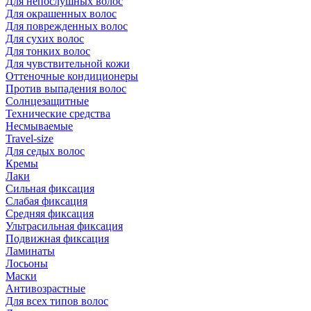
Для непослушных волос
Для окрашенных волос
Для поврежденных волос
Для сухих волос
Для тонких волос
Для чувствительной кожи
Оттеночные кондиционеры
Против выпадения волос
Солнцезащитные
Технические средства
Несмываемые
Travel-size
Для седых волос
Кремы
Лаки
Сильная фиксация
Слабая фиксация
Средняя фиксация
Ультрасильная фиксация
Подвижная фиксация
Ламинаты
Лосьоны
Маски
Антивозрастные
Для всех типов волос