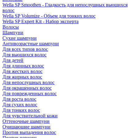
Wella SP Smoothen - Гладкость для непослушных вьющихся
волос
Wella SP Volumize - Объем для тонких волос
Wella SP Expert Kit - Набор эксперта
Волосы
Шампуни
Сухие шампуни
Антивозрастные шампуни
Для всех типов волос
Для вьющихся волос
Для детей
Для длинных волос
Для жестких волос
Для жирных волос
Для непослушных волос
Для окрашенных волос
Для поврежденных волос
Для роста волос
Для сухих волос
Для тонких волос
Для чувствительной кожи
Оттеночные шампуни
Очищающие шампуни
Против выпадения волос
Против перхоти