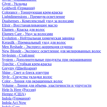
Glynt - Укладка
Goldwell (Германия)
Colorance - Тонирующая крем-краска
Lightdimensions - Премиум-осветление
Dualsenses - Комплексный уход за волосами
Elixir - Восстанавливающее масло
Elumen - Краска для волос
Elumen Care - Уход за волосами
Evolution - Нейтральная химическая завивка
Kerasilk - Премиальный уход для волос
Men Reshade - Экспресс-коррекция седины
New Blonde - Экспресс осветление для мелированных волос
Stylesign - Стайлинг
System - Дополнительные продукты при окрашивании
Topchic - Стойкая крем-краска
Greymy (Швейцария)
Shine - Свет и блеск изнутри
Style - Средства укладки волос
Color - Линия для окрашенных волос
Volume - Линия для объема, эластичности и упругости
Help Is Here (Россия)
Hempz (США)
Indola (Германия)
Indola Act Now
Indola Care