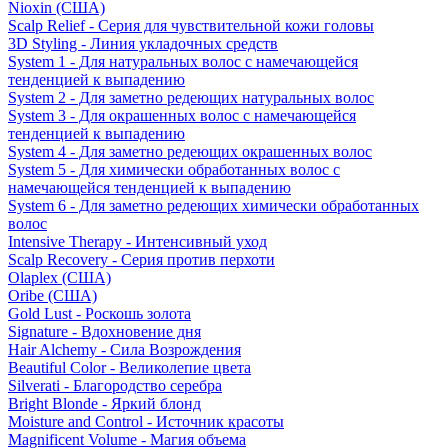
Nioxin (США)
Scalp Relief - Серия для чувствительной кожи головы
3D Styling - Линия укладочных средств
System 1 - Для натуральных волос с намечающейся
тенденцией к выпадению
System 2 - Для заметно редеющих натуральных волос
System 3 - Для окрашенных волос с намечающейся
тенденцией к выпадению
System 4 - Для заметно редеющих окрашенных волос
System 5 - Для химически обработанных волос с
намечающейся тенденцией к выпадению
System 6 - Для заметно редеющих химически обработанных
волос
Intensive Therapy - Интенсивный уход
Scalp Recovery - Серия против перхоти
Olaplex (США)
Oribe (США)
Gold Lust - Роскошь золота
Signature - Вдохновение дня
Hair Alchemy - Сила Возрождения
Beautiful Color - Великолепие цвета
Silverati - Благородство серебра
Bright Blonde - Яркий блонд
Moisture and Control - Источник красоты
Magnificent Volume - Магия объема