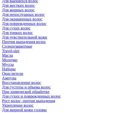
Для вьющихся волос
Для жестких волос
Для жирных волос
Для непослушных волос
Для окрашенных волос
Для поврежденных волос
Для сухих волос
Для тонких волос
Для чувствительной кожи
Против выпадения волос
Солнцезащитные
Travel-size
Масла
Молочко
Муссы
Наборы
Окислители
Ампулы
Восстановление волос
Для густоты и объема волос
При химической обработке
Для сухих и поврежденных волос
Рост волос, против выпадения
Укрепление волос
Для жирной кожи головы