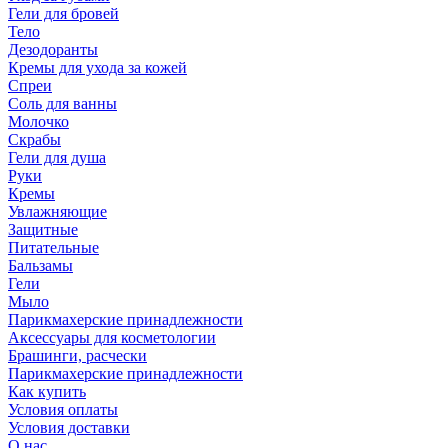
Гели для бровей
Тело
Дезодоранты
Кремы для ухода за кожей
Спреи
Соль для ванны
Молочко
Скрабы
Гели для душа
Руки
Кремы
Увлажняющие
Защитные
Питательные
Бальзамы
Гели
Мыло
Парикмахерские принадлежности
Аксессуары для косметологии
Брашинги, расчески
Парикмахерские принадлежности
Как купить
Условия оплаты
Условия доставки
О нас