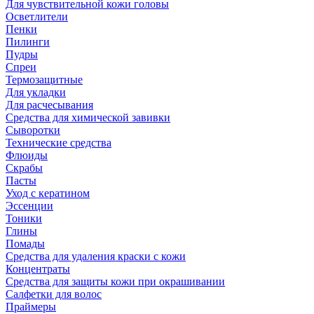
Для чувствительной кожи головы
Осветлители
Пенки
Пилинги
Пудры
Спреи
Термозащитные
Для укладки
Для расчесывания
Средства для химической завивки
Сыворотки
Технические средства
Флюиды
Скрабы
Пасты
Уход с кератином
Эссенции
Тоники
Глины
Помады
Средства для удаления краски с кожи
Концентраты
Средства для защиты кожи при окрашивании
Салфетки для волос
Праймеры