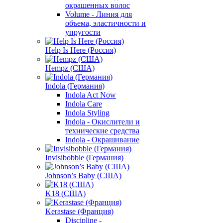
окрашенных волос
Volume - Линия для
объема, эластичности и
упругости
Help Is Here (Россия)
Hempz (США)
Indola (Германия)
Indola Act Now
Indola Care
Indola Styling
Indola - Окислители и
технические средства
Indola - Окрашивание
Invisibobble (Германия)
Johnson’s Baby (США)
K18 (США)
Kerastase (Франция)
Discipline -