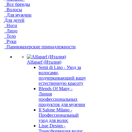
Все бренды
Волосы
Для мужчин
Для детей
Ноги
Лицо
Тело
Руки
Парикмахерские принадлежности
Alfaparf (Италия)
Semi di Lino - Уход за
волосами,
подчеркивающий вашу
естественную красоту
Blends Of Many -
Линия
профессиональных
продуктов для мужчин
Il Salone Milano -
Профессиональный
уход для волос
Lisse Design -
Трансформация волос