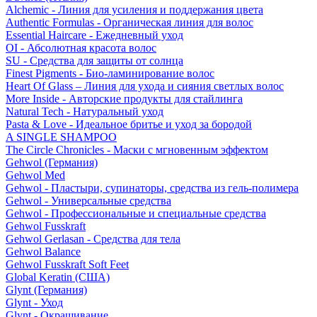
Alchemic - Линия для усиления и поддержания цвета
Authentic Formulas - Органическая линия для волос
Essential Haircare - Eжедневный уход
OI - Абсолютная красота волос
SU - Средства для защиты от солнца
Finest Pigments - Био-ламинирование волос
Heart Of Glass – Линия для ухода и сияния светлых волос
More Inside - Авторские продукты для стайлинга
Natural Tech - Натуральный уход
Pasta & Love - Идеальное бритье и уход за бородой
A SINGLE SHAMPOO
The Circle Chronicles - Маски с мгновенным эффектом
Gehwol (Германия)
Gehwol Med
Gehwol - Пластыри, супинаторы, средства из гель-полимера
Gehwol - Универсальные средства
Gehwol - Профессиональные и специальные средства
Gehwol Fusskraft
Gehwol Gerlasan - Средства для тела
Gehwol Balance
Gehwol Fusskraft Soft Feet
Global Keratin (США)
Glynt (Германия)
Glynt - Уход
Glynt - Окрашивание