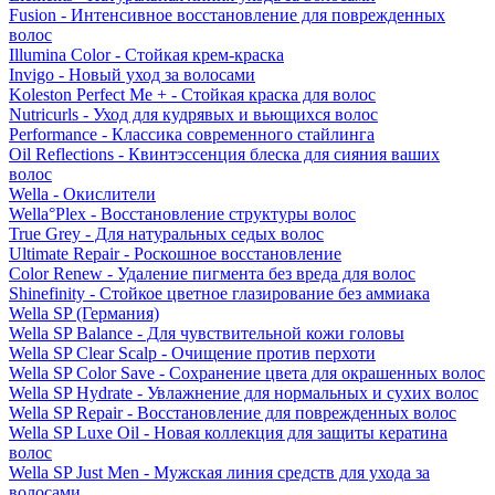
Fusion - Интенсивное восстановление для поврежденных
волос
Illumina Color - Стойкая крем-краска
Invigo - Новый уход за волосами
Koleston Perfect Me + - Стойкая краска для волос
Nutricurls - Уход для кудрявых и вьющихся волос
Performance - Классика современного стайлинга
Oil Reflections - Квинтэссенция блеска для сияния ваших
волос
Wella - Окислители
Wella°Plex - Восстановление структуры волос
True Grey - Для натуральных седых волос
Ultimate Repair - Роскошное восстановление
Color Renew - Удаление пигмента без вреда для волос
Shinefinity - Стойкое цветное глазирование без аммиака
Wella SP (Германия)
Wella SP Balance - Для чувствительной кожи головы
Wella SP Clear Scalp - Очищение против перхоти
Wella SP Color Save - Сохранение цвета для окрашенных волос
Wella SP Hydrate - Увлажнение для нормальных и сухих волос
Wella SP Repair - Восстановление для поврежденных волос
Wella SP Luxe Oil - Новая коллекция для защиты кератина
волос
Wella SP Just Men - Мужская линия средств для ухода за
волосами