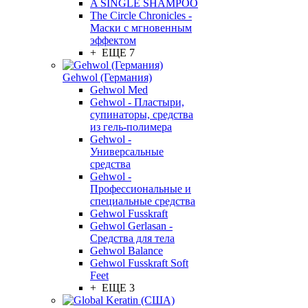
A SINGLE SHAMPOO
The Circle Chronicles -
Маски с мгновенным
эффектом
+ ЕЩЕ 7
Gehwol (Германия)
Gehwol Med
Gehwol - Пластыри,
супинаторы, средства
из гель-полимера
Gehwol -
Универсальные
средства
Gehwol -
Профессиональные и
специальные средства
Gehwol Fusskraft
Gehwol Gerlasan -
Средства для тела
Gehwol Balance
Gehwol Fusskraft Soft
Feet
+ ЕЩЕ 3