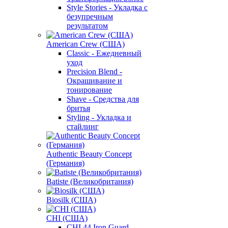
Style Stories - Укладка с
безупречным
результатом
American Crew (США)
Classic - Ежедневный
уход
Precision Blend -
Окрашивание и
тонирование
Shave - Средства для
бритья
Styling - Укладка и
стайлинг
Authentic Beauty Concept
(Германия)
Batiste (Великобритания)
Biosilk (США)
CHI (США)
CHI 44 Iron Guard -