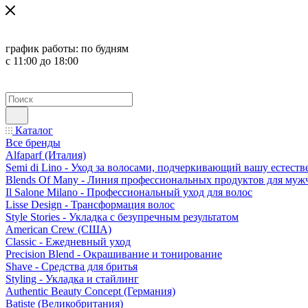
график работы:
по будням
с 11:00 до 18:00
Каталог
Все бренды
Alfaparf (Италия)
Semi di Lino - Уход за волосами, подчеркивающий вашу естест
Blends Of Many - Линия профессиональных продуктов для муж
Il Salone Milano - Профессиональный уход для волос
Lisse Design - Трансформация волос
Style Stories - Укладка с безупречным результатом
American Crew (США)
Classic - Ежедневный уход
Precision Blend - Окрашивание и тонирование
Shave - Средства для бритья
Styling - Укладка и стайлинг
Authentic Beauty Concept (Германия)
Batiste (Великобритания)