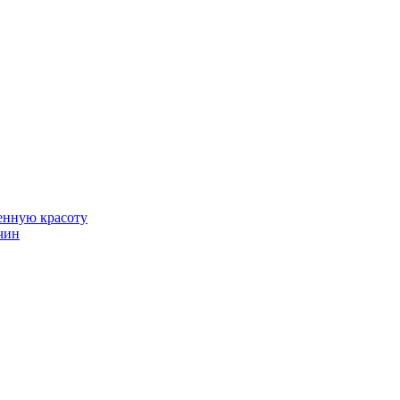
венную красоту
чин