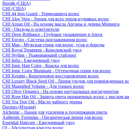
Biosilk (США)
CHI (США)
CHI 44 Iron Guard - Термозащита волос
CHI Aloe Vera - Линия для всех типов кудрявых волос
CHI Argan Oil - На основе масла Арганы и дерева Моринга
CHI - Оксиды и осветлители
CHI Deep Brilliance - Глубокое увлажнение и блеск
CHI Enviro - Система разглаживания волос
CHI Man - Мужская серия для волос, усов и бороды
CHI Royal Treatment - Королевский уход
CHI Styling - Ухаживающий стайлинг
CHI Infra - Ежедневный уход
CHI Ionic Hair Color - Краска для волос
CHI Ionic Color Illuminate - Оттеночная серия для волос
CHI Keratin - Кератиновое восстановление волос
CHI Luxury Black Seed Oil - Линия уходов для поврежденных в
CHI Magnified Volume - Для тонких волос
CHI Olive Organics - На основе натуральных ингредиентов
CHI Rose Hip Oil - Защита цвета окрашенных волос с маслом 
CHI Tea Tree Oil - Масло чайного дерева
Davines (Италия)
Alchemic - Линия для усиления и поддержания цвета
Authentic Formulas - Органическая линия для волос
Essential Haircare - Eжедневный уход
OI - Абсолютная красота волос