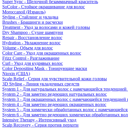
Super Sync - Щелочной безаммиачный краситель
SoColor - Стойкое окрашивание для волос
Moroccanoil (Израиль)
Styling - Стайлинг и укладка
Brushes - Брашинги и расчески
Treatment - Уход за волосами и кожей головы
Dry Shampoo - Сухие шампуни
Repair - Восстановление волос
Hydration - Увлажнение волос
Volume - Объем для волос
Color Care - Уход для окрашенных волос
Frizz Control - Разглаживание
Curl - Уход для кудрявых волос
Color Depositing Mask - Тонирующие маски
Nioxin (США)
Scalp Relief - Серия для чувствительной кожи головы
3D Styling - Линия укладочных средств
System 1 - Для натуральных волос с намечающейся тенденцией
System 2 - Для заметно редеющих натуральных волос
System 3 - Для окрашенных волос с намечающейся тенденцией
System 4 - Для заметно редеющих окрашенных волос
System 5 - Для химически обработанных волос с намечающейс
System 6 - Для заметно редеющих химически обработанных вол
Intensive Therapy - Интенсивный уход
Scalp Recovery - Серия против перхоти