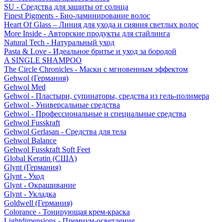
SU - Средства для защиты от солнца
Finest Pigments - Био-ламинирование волос
Heart Of Glass – Линия для ухода и сияния светлых волос
More Inside - Авторские продукты для стайлинга
Natural Tech - Натуральный уход
Pasta & Love - Идеальное бритье и уход за бородой
A SINGLE SHAMPOO
The Circle Chronicles - Маски с мгновенным эффектом
Gehwol (Германия)
Gehwol Med
Gehwol - Пластыри, супинаторы, средства из гель-полимера
Gehwol - Универсальные средства
Gehwol - Профессиональные и специальные средства
Gehwol Fusskraft
Gehwol Gerlasan - Средства для тела
Gehwol Balance
Gehwol Fusskraft Soft Feet
Global Keratin (США)
Glynt (Германия)
Glynt - Уход
Glynt - Окрашивание
Glynt - Укладка
Goldwell (Германия)
Colorance - Тонирующая крем-краска
Lightdimensions - Премиум-осветление