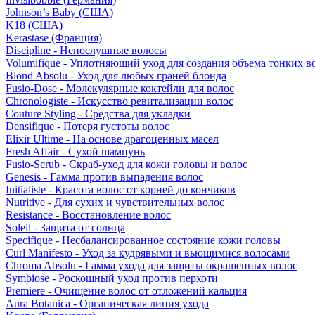
Johnson’s Baby (США)
K18 (США)
Kerastase (Франция)
Discipline - Непослушные волосы
Volumifique - Уплотняющий уход для создания объема тонких в
Blond Absolu - Уход для любых граней блонда
Fusio-Dose - Молекулярные коктейли для волос
Chronologiste - Искусство ревитализации волос
Couture Styling - Средства для укладки
Densifique - Потеря густоты волос
Elixir Ultime - На основе драгоценных масел
Fresh Affair - Сухой шампунь
Fusio-Scrub - Скраб-уход для кожи головы и волос
Genesis - Гамма против выпадения волос
Initialiste - Красота волос от корней до кончиков
Nutritive - Для сухих и чувствительных волос
Resistance - Восстановление волос
Soleil - Защита от солнца
Specifique - Несбалансированное состояние кожи головы
Curl Manifesto - Уход за кудрявыми и вьющимися волосами
Chroma Absolu - Гамма ухода для защиты окрашенных волос
Symbiose - Роскошный уход против перхоти
Premiere - Очищение волос от отложений кальция
Aura Botanica - Органическая линия ухода