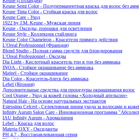
Keune (Голландия)
Keune Semi Color - Полуперманентная краска для волос без амм
Keune Tinta Color - Стойкая краска для волос
Keune Care - Уход
1922 by J.M. Keune - Мужская линия
Keune - Оксиды, порошки для осветления
Keune Style - Коллекция стайлинга
Keune Color Chameleon - Красители прямого действия
L'Oreal Professionnel (Франция)
Blond Studio - Полная гамма средств для блондирования
L'Oreal Professionnel - Оксиды
Dia Light - Кислотный краситель тон в тон без аммиака
INOA - Стойкое окрашивание без аммиака
Majirel - Стойкое окрашивание
Dia Color - Краситель-блеск без аммиака
Lebel (Япония)
Дополнительные средства для процедуры окрашивания волос
Cool Orange - Уход за кожей головы «Холодный апельсин»
Natural Hair - На основе натуральных экстрактов
Estessimo Celcert - Селективная линия ухода за волосами и кож
Infinity Aurum Salon Care - Инновационная программа "Абсолют
IAU Infinity Aurum - Аромалиния
Lebel - Краска для волос
Materia OXY - Оксиданты
PH 4.7 - Восстанавливающая серия