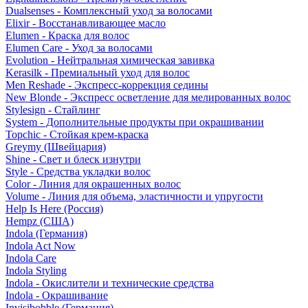
Dualsenses - Комплексный уход за волосами
Elixir - Восстанавливающее масло
Elumen - Краска для волос
Elumen Care - Уход за волосами
Evolution - Нейтральная химическая завивка
Kerasilk - Премиальный уход для волос
Men Reshade - Экспресс-коррекция седины
New Blonde - Экспресс осветление для мелированных волос
Stylesign - Стайлинг
System - Дополнительные продукты при окрашивании
Topchic - Стойкая крем-краска
Greymy (Швейцария)
Shine - Свет и блеск изнутри
Style - Средства укладки волос
Color - Линия для окрашенных волос
Volume - Линия для объема, эластичности и упругости
Help Is Here (Россия)
Hempz (США)
Indola (Германия)
Indola Act Now
Indola Care
Indola Styling
Indola - Окислители и технические средства
Indola - Окрашивание
Invisibobble (Германия)