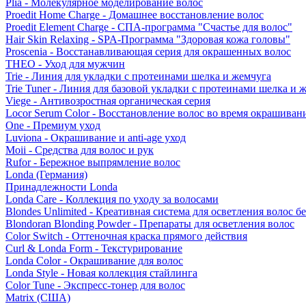
Plia - Молекулярное моделирование волос
Proedit Home Charge - Домашнее восстановление волос
Proedit Element Charge - СПА-программа "Счастье для волос"
Hair Skin Relaxing - SPA-Программа "Здоровая кожа головы"
Proscenia - Восстанавливающая серия для окрашенных волос
THEO - Уход для мужчин
Trie - Линия для укладки с протеинами шелка и жемчуга
Trie Tuner - Линия для базовой укладки с протеинами шелка и 
Viege - Антивозростная органическая серия
Locor Serum Color - Восстановление волос во время окрашиван
One - Премиум уход
Luviona - Окрашивание и anti-age уход
Moii - Средства для волос и рук
Rufor - Бережное выпрямление волос
Londa (Германия)
Принадлежности Londa
Londa Care - Коллекция по уходу за волосами
Blondes Unlimited - Креативная система для осветления волос б
Blondoran Blonding Powder - Препараты для осветления волос
Color Switch - Оттеночная краска прямого действия
Curl & Londa Form - Текстурирование
Londa Color - Окрашивание для волос
Londa Style - Новая коллекция стайлинга
Color Tune - Экспресс-тонер для волос
Matrix (США)