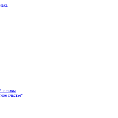
иака
ей головы
ное счастье"