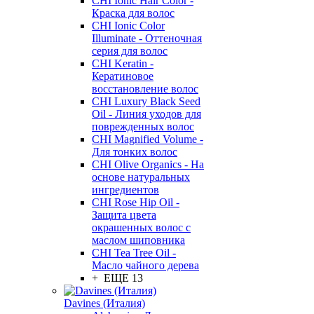
CHI Ionic Hair Color -
Краска для волос
CHI Ionic Color
Illuminate - Оттеночная
серия для волос
CHI Keratin -
Кератиновое
восстановление волос
CHI Luxury Black Seed
Oil - Линия уходов для
поврежденных волос
CHI Magnified Volume -
Для тонких волос
CHI Olive Organics - На
основе натуральных
ингредиентов
CHI Rose Hip Oil -
Защита цвета
окрашенных волос с
маслом шиповника
CHI Tea Tree Oil -
Масло чайного дерева
+ ЕЩЕ 13
Davines (Италия)