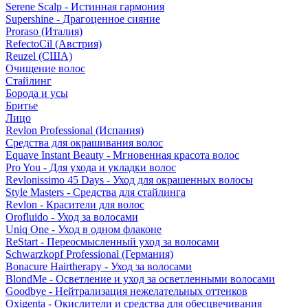
Serene Scalp - Истинная гармония
Supershine - Драгоценное сияние
Proraso (Италия)
RefectoCil (Австрия)
Reuzel (США)
Очищение волос
Стайлинг
Борода и усы
Бритье
Лицо
Revlon Professional (Испания)
Средства для окрашивания волос
Equave Instant Beauty - Мгновенная красота волос
Pro You - Для ухода и укладки волос
Revlonissimo 45 Days - Уход для окрашенных волосы
Style Masters - Средства для стайлинга
Revlon - Красители для волос
Orofluido - Уход за волосами
Uniq One - Уход в одном флаконе
ReStart - Переосмысленный уход за волосами
Schwarzkopf Professional (Германия)
Bonacure Hairtherapy - Уход за волосами
BlondMe - Осветление и уход за осветленными волосами
Goodbye - Нейтрализация нежелательных оттенков
Oxigenta - Окислители и средства для обесцвечивания