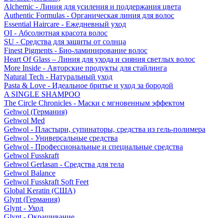
Alchemic - Линия для усиления и поддержания цвета
Authentic Formulas - Органическая линия для волос
Essential Haircare - Eжедневный уход
OI - Абсолютная красота волос
SU - Средства для защиты от солнца
Finest Pigments - Био-ламинирование волос
Heart Of Glass – Линия для ухода и сияния светлых волос
More Inside - Авторские продукты для стайлинга
Natural Tech - Натуральный уход
Pasta & Love - Идеальное бритье и уход за бородой
A SINGLE SHAMPOO
The Circle Chronicles - Маски с мгновенным эффектом
Gehwol (Германия)
Gehwol Med
Gehwol - Пластыри, супинаторы, средства из гель-полимера
Gehwol - Универсальные средства
Gehwol - Профессиональные и специальные средства
Gehwol Fusskraft
Gehwol Gerlasan - Средства для тела
Gehwol Balance
Gehwol Fusskraft Soft Feet
Global Keratin (США)
Glynt (Германия)
Glynt - Уход
Glynt - Окрашивание