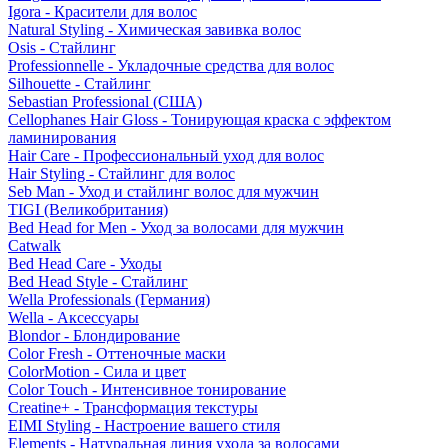
Igora - Красители для волос
Natural Styling - Химическая завивка волос
Osis - Стайлинг
Professionnelle - Укладочные средства для волос
Silhouette - Стайлинг
Sebastian Professional (США)
Cellophanes Hair Gloss - Тонирующая краска с эффектом
ламинирования
Hair Care - Профессиональный уход для волос
Hair Styling - Стайлинг для волос
Seb Man - Уход и стайлинг волос для мужчин
TIGI (Великобритания)
Bed Head for Men - Уход за волосами для мужчин
Catwalk
Bed Head Care - Уходы
Bed Head Style - Стайлинг
Wella Professionals (Германия)
Wella - Аксессуары
Blondor - Блондирование
Color Fresh - Оттеночные маски
ColorMotion - Сила и цвет
Color Touch - Интенсивное тонирование
Creatine+ - Трансформация текстуры
EIMI Styling - Настроение вашего стиля
Elements - Натуральная линия ухода за волосами