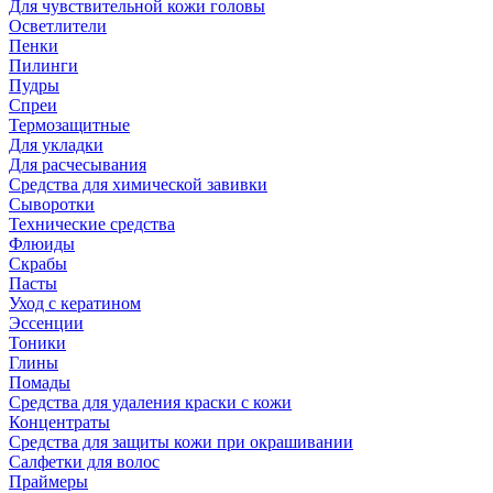
Для чувствительной кожи головы
Осветлители
Пенки
Пилинги
Пудры
Спреи
Термозащитные
Для укладки
Для расчесывания
Средства для химической завивки
Сыворотки
Технические средства
Флюиды
Скрабы
Пасты
Уход с кератином
Эссенции
Тоники
Глины
Помады
Средства для удаления краски с кожи
Концентраты
Средства для защиты кожи при окрашивании
Салфетки для волос
Праймеры