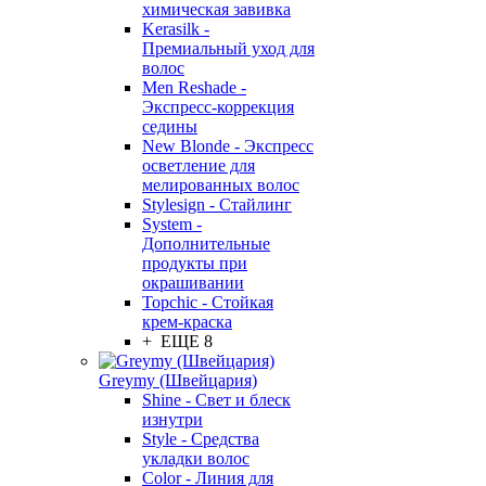
химическая завивка
Kerasilk -
Премиальный уход для
волос
Men Reshade -
Экспресс-коррекция
седины
New Blonde - Экспресс
осветление для
мелированных волос
Stylesign - Стайлинг
System -
Дополнительные
продукты при
окрашивании
Topchic - Стойкая
крем-краска
+ ЕЩЕ 8
Greymy (Швейцария)
Shine - Свет и блеск
изнутри
Style - Средства
укладки волос
Color - Линия для