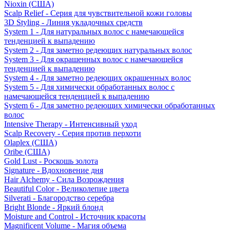
Nioxin (США)
Scalp Relief - Серия для чувствительной кожи головы
3D Styling - Линия укладочных средств
System 1 - Для натуральных волос с намечающейся
тенденцией к выпадению
System 2 - Для заметно редеющих натуральных волос
System 3 - Для окрашенных волос с намечающейся
тенденцией к выпадению
System 4 - Для заметно редеющих окрашенных волос
System 5 - Для химически обработанных волос с
намечающейся тенденцией к выпадению
System 6 - Для заметно редеющих химически обработанных
волос
Intensive Therapy - Интенсивный уход
Scalp Recovery - Серия против перхоти
Olaplex (США)
Oribe (США)
Gold Lust - Роскошь золота
Signature - Вдохновение дня
Hair Alchemy - Сила Возрождения
Beautiful Color - Великолепие цвета
Silverati - Благородство серебра
Bright Blonde - Яркий блонд
Moisture and Control - Источник красоты
Magnificent Volume - Магия объема