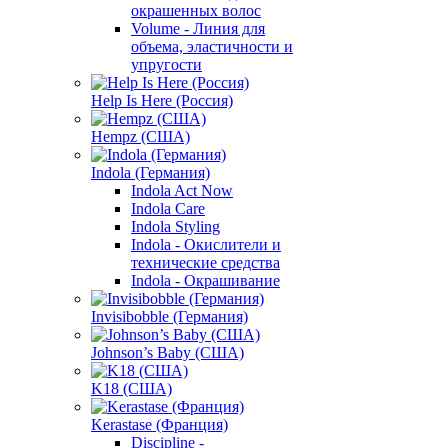
окрашенных волос
Volume - Линия для
объема, эластичности и
упругости
Help Is Here (Россия)
Hempz (США)
Indola (Германия)
Indola Act Now
Indola Care
Indola Styling
Indola - Окислители и
технические средства
Indola - Окрашивание
Invisibobble (Германия)
Johnson’s Baby (США)
K18 (США)
Kerastase (Франция)
Discipline -