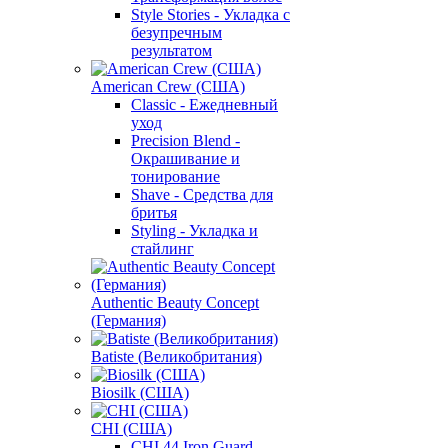
Style Stories - Укладка с
безупречным
результатом
American Crew (США)
Classic - Ежедневный
уход
Precision Blend -
Окрашивание и
тонирование
Shave - Средства для
бритья
Styling - Укладка и
стайлинг
Authentic Beauty Concept
(Германия)
Batiste (Великобритания)
Biosilk (США)
CHI (США)
CHI 44 Iron Guard -