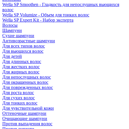
Wella SP Smoothen - Гладкость для непослушных вьющихся
волос
Wella SP Volumize - Объем для тонких волос
Wella SP Expert Kit - Набор эксперта
Волосы
Шампуни
Сухие шампуни
Антивозрастные шампуни
Для всех типов волос
Для вьющихся волос
Для детей
Для длинных волос
Для жестких волос
Для жирных волос
Для непослушных волос
Для окрашенных волос
Для поврежденных волос
Для роста волос
Для сухих волос
Для тонких волос
Для чувствительной кожи
Оттеночные шампуни
Очищающие шампуни
Против выпадения волос
Против перхоти