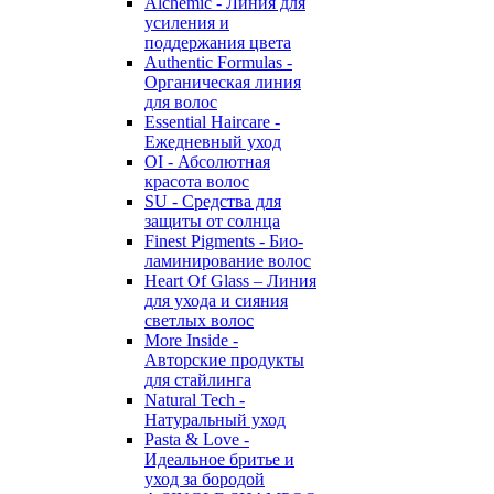
Alchemic - Линия для
усиления и
поддержания цвета
Authentic Formulas -
Органическая линия
для волос
Essential Haircare -
Eжедневный уход
OI - Абсолютная
красота волос
SU - Средства для
защиты от солнца
Finest Pigments - Био-
ламинирование волос
Heart Of Glass – Линия
для ухода и сияния
светлых волос
More Inside -
Авторские продукты
для стайлинга
Natural Tech -
Натуральный уход
Pasta & Love -
Идеальное бритье и
уход за бородой