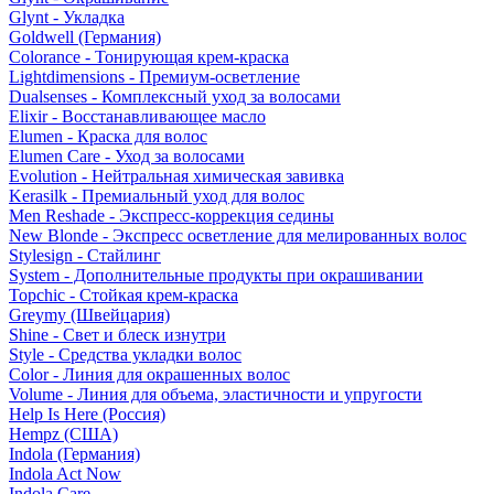
Glynt - Укладка
Goldwell (Германия)
Colorance - Тонирующая крем-краска
Lightdimensions - Премиум-осветление
Dualsenses - Комплексный уход за волосами
Elixir - Восстанавливающее масло
Elumen - Краска для волос
Elumen Care - Уход за волосами
Evolution - Нейтральная химическая завивка
Kerasilk - Премиальный уход для волос
Men Reshade - Экспресс-коррекция седины
New Blonde - Экспресс осветление для мелированных волос
Stylesign - Стайлинг
System - Дополнительные продукты при окрашивании
Topchic - Стойкая крем-краска
Greymy (Швейцария)
Shine - Свет и блеск изнутри
Style - Средства укладки волос
Color - Линия для окрашенных волос
Volume - Линия для объема, эластичности и упругости
Help Is Here (Россия)
Hempz (США)
Indola (Германия)
Indola Act Now
Indola Care