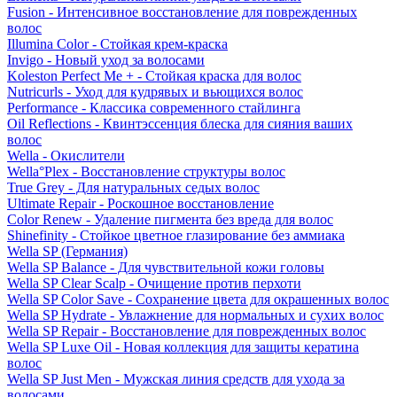
Fusion - Интенсивное восстановление для поврежденных
волос
Illumina Color - Стойкая крем-краска
Invigo - Новый уход за волосами
Koleston Perfect Me + - Стойкая краска для волос
Nutricurls - Уход для кудрявых и вьющихся волос
Performance - Классика современного стайлинга
Oil Reflections - Квинтэссенция блеска для сияния ваших
волос
Wella - Окислители
Wella°Plex - Восстановление структуры волос
True Grey - Для натуральных седых волос
Ultimate Repair - Роскошное восстановление
Color Renew - Удаление пигмента без вреда для волос
Shinefinity - Стойкое цветное глазирование без аммиака
Wella SP (Германия)
Wella SP Balance - Для чувствительной кожи головы
Wella SP Clear Scalp - Очищение против перхоти
Wella SP Color Save - Сохранение цвета для окрашенных волос
Wella SP Hydrate - Увлажнение для нормальных и сухих волос
Wella SP Repair - Восстановление для поврежденных волос
Wella SP Luxe Oil - Новая коллекция для защиты кератина
волос
Wella SP Just Men - Мужская линия средств для ухода за
волосами