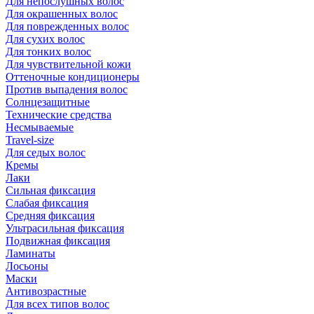
Для непослушных волос
Для окрашенных волос
Для поврежденных волос
Для сухих волос
Для тонких волос
Для чувствительной кожи
Оттеночные кондиционеры
Против выпадения волос
Солнцезащитные
Технические средства
Несмываемые
Travel-size
Для седых волос
Кремы
Лаки
Сильная фиксация
Слабая фиксация
Средняя фиксация
Ультрасильная фиксация
Подвижная фиксация
Ламинаты
Лосьоны
Маски
Антивозрастные
Для всех типов волос