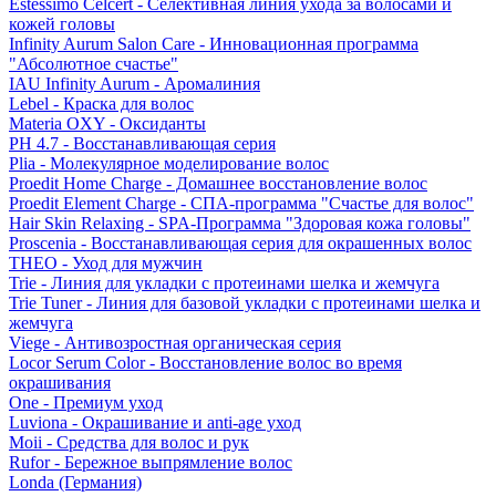
Estessimo Celcert - Селективная линия ухода за волосами и
кожей головы
Infinity Aurum Salon Care - Инновационная программа
"Абсолютное счастье"
IAU Infinity Aurum - Аромалиния
Lebel - Краска для волос
Materia OXY - Оксиданты
PH 4.7 - Восстанавливающая серия
Plia - Молекулярное моделирование волос
Proedit Home Charge - Домашнее восстановление волос
Proedit Element Charge - СПА-программа "Счастье для волос"
Hair Skin Relaxing - SPA-Программа "Здоровая кожа головы"
Proscenia - Восстанавливающая серия для окрашенных волос
THEO - Уход для мужчин
Trie - Линия для укладки с протеинами шелка и жемчуга
Trie Tuner - Линия для базовой укладки с протеинами шелка и
жемчуга
Viege - Антивозростная органическая серия
Locor Serum Color - Восстановление волос во время
окрашивания
One - Премиум уход
Luviona - Окрашивание и anti-age уход
Moii - Средства для волос и рук
Rufor - Бережное выпрямление волос
Londa (Германия)