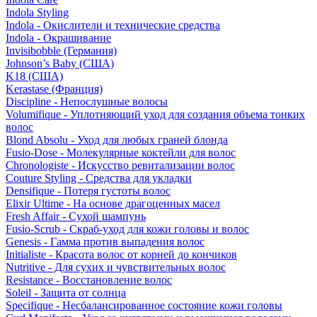
Indola Styling
Indola - Окислители и технические средства
Indola - Окрашивание
Invisibobble (Германия)
Johnson’s Baby (США)
K18 (США)
Kerastase (Франция)
Discipline - Непослушные волосы
Volumifique - Уплотняющий уход для создания объема тонких
волос
Blond Absolu - Уход для любых граней блонда
Fusio-Dose - Молекулярные коктейли для волос
Chronologiste - Искусство ревитализации волос
Couture Styling - Средства для укладки
Densifique - Потеря густоты волос
Elixir Ultime - На основе драгоценных масел
Fresh Affair - Сухой шампунь
Fusio-Scrub - Скраб-уход для кожи головы и волос
Genesis - Гамма против выпадения волос
Initialiste - Красота волос от корней до кончиков
Nutritive - Для сухих и чувствительных волос
Resistance - Восстановление волос
Soleil - Защита от солнца
Specifique - Несбалансированное состояние кожи головы