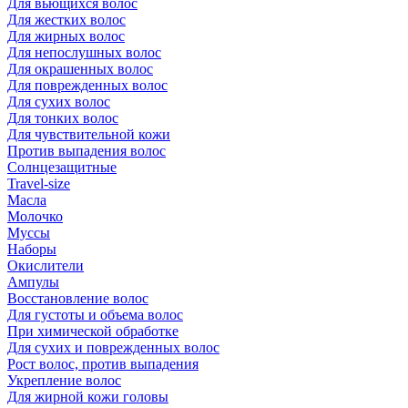
Для вьющихся волос
Для жестких волос
Для жирных волос
Для непослушных волос
Для окрашенных волос
Для поврежденных волос
Для сухих волос
Для тонких волос
Для чувствительной кожи
Против выпадения волос
Солнцезащитные
Travel-size
Масла
Молочко
Муссы
Наборы
Окислители
Ампулы
Восстановление волос
Для густоты и объема волос
При химической обработке
Для сухих и поврежденных волос
Рост волос, против выпадения
Укрепление волос
Для жирной кожи головы