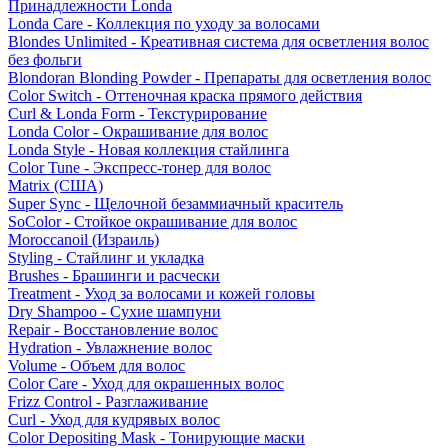
Принадлежности Londa
Londa Care - Коллекция по уходу за волосами
Blondes Unlimited - Креативная система для осветления волос
без фольги
Blondoran Blonding Powder - Препараты для осветления волос
Color Switch - Оттеночная краска прямого действия
Curl & Londa Form - Текстурирование
Londa Color - Окрашивание для волос
Londa Style - Новая коллекция стайлинга
Color Tune - Экспресс-тонер для волос
Matrix (США)
Super Sync - Щелочной безаммиачный краситель
SoColor - Стойкое окрашивание для волос
Moroccanoil (Израиль)
Styling - Стайлинг и укладка
Brushes - Брашинги и расчески
Treatment - Уход за волосами и кожей головы
Dry Shampoo - Сухие шампуни
Repair - Восстановление волос
Hydration - Увлажнение волос
Volume - Объем для волос
Color Care - Уход для окрашенных волос
Frizz Control - Разглаживание
Curl - Уход для кудрявых волос
Color Depositing Mask - Тонирующие маски