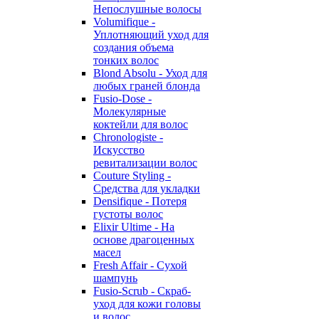
Непослушные волосы
Volumifique -
Уплотняющий уход для
создания объема
тонких волос
Blond Absolu - Уход для
любых граней блонда
Fusio-Dose -
Молекулярные
коктейли для волос
Chronologiste -
Искусство
ревитализации волос
Couture Styling -
Средства для укладки
Densifique - Потеря
густоты волос
Elixir Ultime - На
основе драгоценных
масел
Fresh Affair - Сухой
шампунь
Fusio-Scrub - Скраб-
уход для кожи головы
и волос