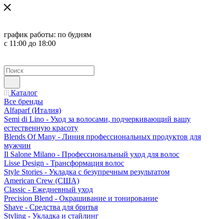
график работы:
по будням
с 11:00 до 18:00
Каталог
Все бренды
Alfaparf (Италия)
Semi di Lino - Уход за волосами, подчеркивающий вашу
естественную красоту
Blends Of Many - Линия профессиональных продуктов для
мужчин
Il Salone Milano - Профессиональный уход для волос
Lisse Design - Трансформация волос
Style Stories - Укладка с безупречным результатом
American Crew (США)
Classic - Ежедневный уход
Precision Blend - Окрашивание и тонирование
Shave - Средства для бритья
Styling - Укладка и стайлинг