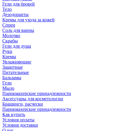
Гели для бровей
Тело
Дезодоранты
Кремы для ухода за кожей
Спреи
Соль для ванны
Молочко
Скрабы
Гели для душа
Руки
Кремы
Увлажняющие
Защитные
Питательные
Бальзамы
Гели
Мыло
Парикмахерские принадлежности
Аксессуары для косметологии
Брашинги, расчески
Парикмахерские принадлежности
Как купить
Условия оплаты
Условия доставки
О нас