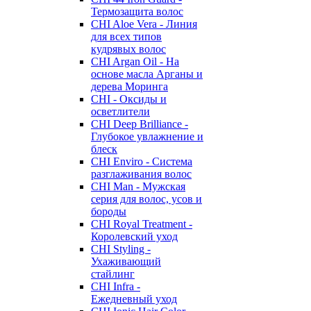
Термозащита волос
CHI Aloe Vera - Линия
для всех типов
кудрявых волос
CHI Argan Oil - На
основе масла Арганы и
дерева Моринга
CHI - Оксиды и
осветлители
CHI Deep Brilliance -
Глубокое увлажнение и
блеск
CHI Enviro - Система
разглаживания волос
CHI Man - Мужская
серия для волос, усов и
бороды
CHI Royal Treatment -
Королевский уход
CHI Styling -
Ухаживающий
стайлинг
CHI Infra -
Ежедневный уход