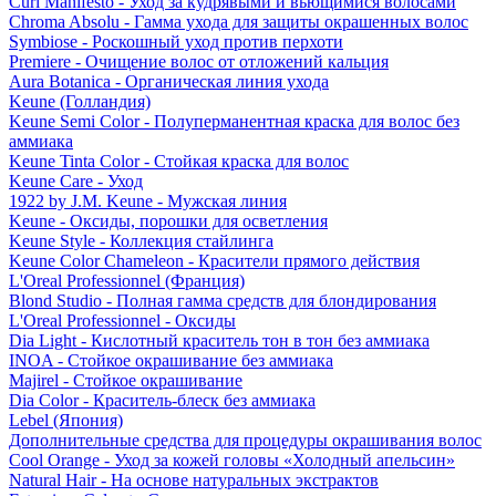
Curl Manifesto - Уход за кудрявыми и вьющимися волосами
Chroma Absolu - Гамма ухода для защиты окрашенных волос
Symbiose - Роскошный уход против перхоти
Premiere - Очищение волос от отложений кальция
Aura Botanica - Органическая линия ухода
Keune (Голландия)
Keune Semi Color - Полуперманентная краска для волос без
аммиака
Keune Tinta Color - Стойкая краска для волос
Keune Care - Уход
1922 by J.M. Keune - Мужская линия
Keune - Оксиды, порошки для осветления
Keune Style - Коллекция стайлинга
Keune Color Chameleon - Красители прямого действия
L'Oreal Professionnel (Франция)
Blond Studio - Полная гамма средств для блондирования
L'Oreal Professionnel - Оксиды
Dia Light - Кислотный краситель тон в тон без аммиака
INOA - Стойкое окрашивание без аммиака
Majirel - Стойкое окрашивание
Dia Color - Краситель-блеск без аммиака
Lebel (Япония)
Дополнительные средства для процедуры окрашивания волос
Cool Orange - Уход за кожей головы «Холодный апельсин»
Natural Hair - На основе натуральных экстрактов