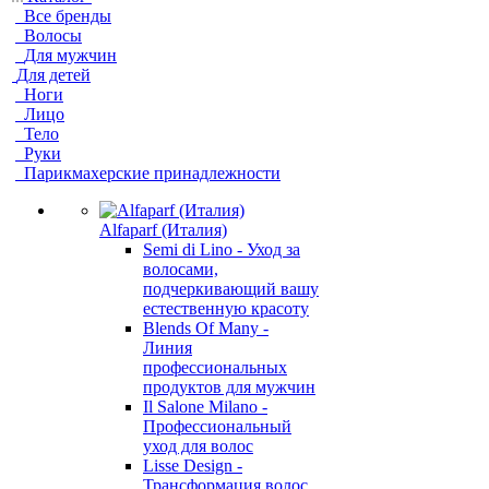
Все бренды
Волосы
Для мужчин
Для детей
Ноги
Лицо
Тело
Руки
Парикмахерские принадлежности
Alfaparf (Италия)
Semi di Lino - Уход за
волосами,
подчеркивающий вашу
естественную красоту
Blends Of Many -
Линия
профессиональных
продуктов для мужчин
Il Salone Milano -
Профессиональный
уход для волос
Lisse Design -
Трансформация волос