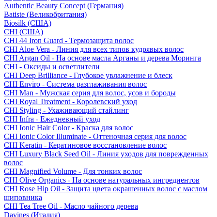
Authentic Beauty Concept (Германия)
Batiste (Великобритания)
Biosilk (США)
CHI (США)
CHI 44 Iron Guard - Термозащита волос
CHI Aloe Vera - Линия для всех типов кудрявых волос
CHI Argan Oil - На основе масла Арганы и дерева Моринга
CHI - Оксиды и осветлители
CHI Deep Brilliance - Глубокое увлажнение и блеск
CHI Enviro - Система разглаживания волос
CHI Man - Мужская серия для волос, усов и бороды
CHI Royal Treatment - Королевский уход
CHI Styling - Ухаживающий стайлинг
CHI Infra - Ежедневный уход
CHI Ionic Hair Color - Краска для волос
CHI Ionic Color Illuminate - Оттеночная серия для волос
CHI Keratin - Кератиновое восстановление волос
CHI Luxury Black Seed Oil - Линия уходов для поврежденных
волос
CHI Magnified Volume - Для тонких волос
CHI Olive Organics - На основе натуральных ингредиентов
CHI Rose Hip Oil - Защита цвета окрашенных волос с маслом
шиповника
CHI Tea Tree Oil - Масло чайного дерева
Davines (Италия)