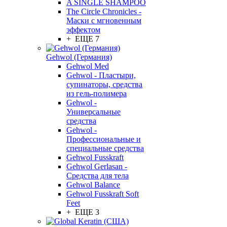
A SINGLE SHAMPOO
The Circle Chronicles -
Маски с мгновенным
эффектом
+ ЕЩЕ 7
Gehwol (Германия)
Gehwol Med
Gehwol - Пластыри,
супинаторы, средства
из гель-полимера
Gehwol -
Универсальные
средства
Gehwol -
Профессиональные и
специальные средства
Gehwol Fusskraft
Gehwol Gerlasan -
Средства для тела
Gehwol Balance
Gehwol Fusskraft Soft
Feet
+ ЕЩЕ 3