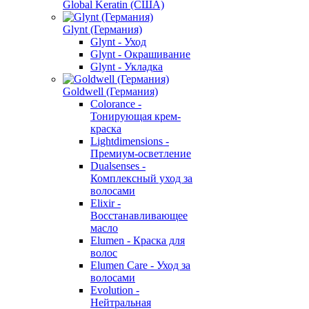
Global Keratin (США)
Glynt (Германия)
Glynt - Уход
Glynt - Окрашивание
Glynt - Укладка
Goldwell (Германия)
Colorance -
Тонирующая крем-
краска
Lightdimensions -
Премиум-осветление
Dualsenses -
Комплексный уход за
волосами
Elixir -
Восстанавливающее
масло
Elumen - Краска для
волос
Elumen Care - Уход за
волосами
Evolution -
Нейтральная