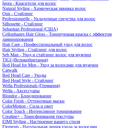
Igora - Красители для волос
Natural Styling - Химическая завивка волос
Osis - Стайлинг
Professionnelle - Укладочные средства для волос
Silhouette - Стайлинг
Sebastian Professional (США)
Cellophanes Hair Gloss - Тонирующая краска с эффектом
ламинирования
Hair Care - Профессиональный уход для волос
Hair Styling - Стайлинг для волос
Seb Man - Уход и стайлинг волос для мужчин
TIGI (Великобритания)
Bed Head for Men - Уход за волосами для мужчин
Catwalk
Bed Head Care - Уходы
Bed Head Style - Стайлинг
Wella Professionals (Германия)
Wella - Аксессуары
Blondor - Блондирование
Color Fresh - Оттеночные маски
ColorMotion - Сила и цвет
Color Touch - Интенсивное тонирование
Creatine+ - Трансформация текстуры
EIMI Styling - Настроение вашего стиля
Elements - Натуральная линия ухода за волосами