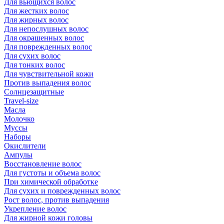
Для вьющихся волос
Для жестких волос
Для жирных волос
Для непослушных волос
Для окрашенных волос
Для поврежденных волос
Для сухих волос
Для тонких волос
Для чувствительной кожи
Против выпадения волос
Солнцезащитные
Travel-size
Масла
Молочко
Муссы
Наборы
Окислители
Ампулы
Восстановление волос
Для густоты и объема волос
При химической обработке
Для сухих и поврежденных волос
Рост волос, против выпадения
Укрепление волос
Для жирной кожи головы