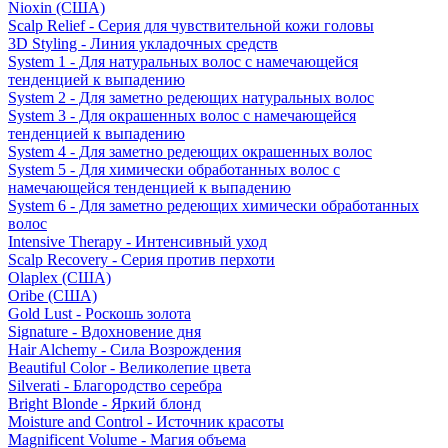
Nioxin (США)
Scalp Relief - Серия для чувствительной кожи головы
3D Styling - Линия укладочных средств
System 1 - Для натуральных волос с намечающейся
тенденцией к выпадению
System 2 - Для заметно редеющих натуральных волос
System 3 - Для окрашенных волос с намечающейся
тенденцией к выпадению
System 4 - Для заметно редеющих окрашенных волос
System 5 - Для химически обработанных волос с
намечающейся тенденцией к выпадению
System 6 - Для заметно редеющих химически обработанных
волос
Intensive Therapy - Интенсивный уход
Scalp Recovery - Серия против перхоти
Olaplex (США)
Oribe (США)
Gold Lust - Роскошь золота
Signature - Вдохновение дня
Hair Alchemy - Сила Возрождения
Beautiful Color - Великолепие цвета
Silverati - Благородство серебра
Bright Blonde - Яркий блонд
Moisture and Control - Источник красоты
Magnificent Volume - Магия объема