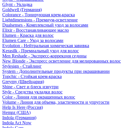
Glynt - Укладка
Goldwell (Германия)
Colorance - Тонирующая крем-краска
Lightdimensions - Премиум-осветление
Dualsenses - Комплексный уход за волосами
Elixir - Восстанавливающее масло
Elumen - Краска для волос
Elumen Care - Уход за волосами
Evolution - Нейтральная химическая завивка
Kerasilk - Премиальный уход для волос
Men Reshade - Экспресс-коррекция седины
New Blonde - Экспресс осветление для мелированных волос
Stylesign - Стайлинг
System - Дополнительные продукты при окрашивании
Topchic - Стойкая крем-краска
Greymy (Швейцария)
Shine - Свет и блеск изнутри
Style - Средства укладки волос
Color - Линия для окрашенных волос
Volume - Линия для объема, эластичности и упругости
Help Is Here (Россия)
Hempz (США)
Indola (Германия)
Indola Act Now
Indola Care