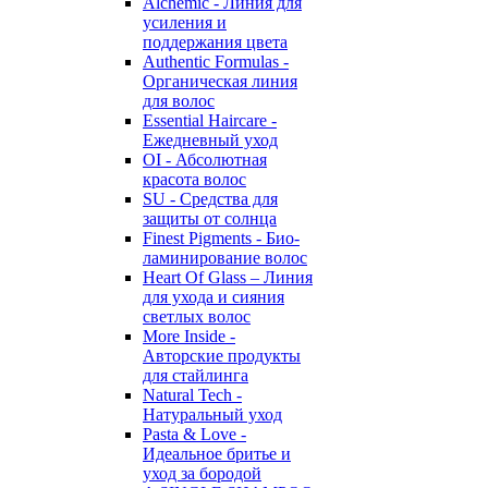
Alchemic - Линия для
усиления и
поддержания цвета
Authentic Formulas -
Органическая линия
для волос
Essential Haircare -
Eжедневный уход
OI - Абсолютная
красота волос
SU - Средства для
защиты от солнца
Finest Pigments - Био-
ламинирование волос
Heart Of Glass – Линия
для ухода и сияния
светлых волос
More Inside -
Авторские продукты
для стайлинга
Natural Tech -
Натуральный уход
Pasta & Love -
Идеальное бритье и
уход за бородой