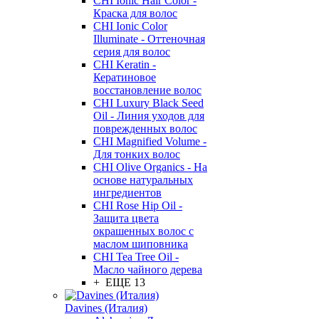
CHI Ionic Hair Color -
Краска для волос
CHI Ionic Color
Illuminate - Оттеночная
серия для волос
CHI Keratin -
Кератиновое
восстановление волос
CHI Luxury Black Seed
Oil - Линия уходов для
поврежденных волос
CHI Magnified Volume -
Для тонких волос
CHI Olive Organics - На
основе натуральных
ингредиентов
CHI Rose Hip Oil -
Защита цвета
окрашенных волос с
маслом шиповника
CHI Tea Tree Oil -
Масло чайного дерева
+ ЕЩЕ 13
Davines (Италия)