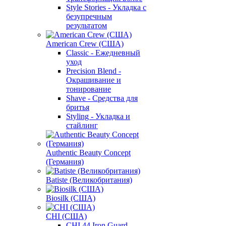
Style Stories - Укладка с
безупречным
результатом
American Crew (США)
Classic - Ежедневный
уход
Precision Blend -
Окрашивание и
тонирование
Shave - Средства для
бритья
Styling - Укладка и
стайлинг
Authentic Beauty Concept
(Германия)
Batiste (Великобритания)
Biosilk (США)
CHI (США)
CHI 44 Iron Guard -