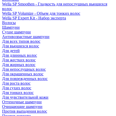
Wella SP Smoothen - Гладкость для непослушных вьющихся
волос
Wella SP Volumize - Объем для тонких волос
Wella SP Expert Kit - Набор эксперта
Волосы
Шампуни
Сухие шампуни
Антивозрастные шампуни
Для всех типов волос
Для вьющихся волос
Для детей
Для длинных волос
Для жестких волос
Для жирных волос
Для непослушных волос
Для окрашенных волос
Для поврежденных волос
Для роста волос
Для сухих волос
Для тонких волос
Для чувствительной кожи
Оттеночные шампуни
Очищающие шампуни
Против выпадения волос
Против перхоти