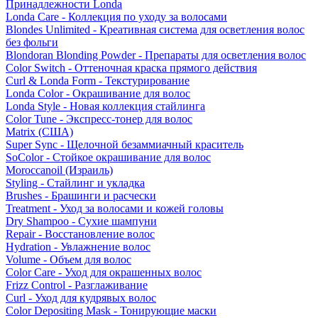
Принадлежности Londa
Londa Care - Коллекция по уходу за волосами
Blondes Unlimited - Креативная система для осветления волос
без фольги
Blondoran Blonding Powder - Препараты для осветления волос
Color Switch - Оттеночная краска прямого действия
Curl & Londa Form - Текстурирование
Londa Color - Окрашивание для волос
Londa Style - Новая коллекция стайлинга
Color Tune - Экспресс-тонер для волос
Matrix (США)
Super Sync - Щелочной безаммиачный краситель
SoColor - Стойкое окрашивание для волос
Moroccanoil (Израиль)
Styling - Стайлинг и укладка
Brushes - Брашинги и расчески
Treatment - Уход за волосами и кожей головы
Dry Shampoo - Сухие шампуни
Repair - Восстановление волос
Hydration - Увлажнение волос
Volume - Объем для волос
Color Care - Уход для окрашенных волос
Frizz Control - Разглаживание
Curl - Уход для кудрявых волос
Color Depositing Mask - Тонирующие маски