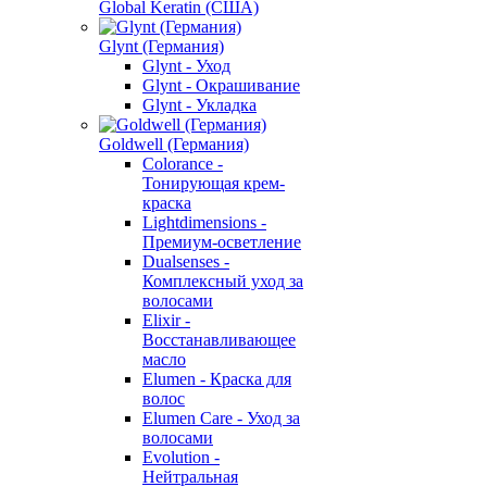
Global Keratin (США)
Glynt (Германия)
Glynt - Уход
Glynt - Окрашивание
Glynt - Укладка
Goldwell (Германия)
Colorance -
Тонирующая крем-
краска
Lightdimensions -
Премиум-осветление
Dualsenses -
Комплексный уход за
волосами
Elixir -
Восстанавливающее
масло
Elumen - Краска для
волос
Elumen Care - Уход за
волосами
Evolution -
Нейтральная