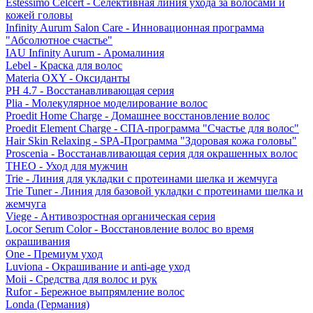
Estessimo Celcert - Селективная линия ухода за волосами и
кожей головы
Infinity Aurum Salon Care - Инновационная программа
"Абсолютное счастье"
IAU Infinity Aurum - Аромалиния
Lebel - Краска для волос
Materia OXY - Оксиданты
PH 4.7 - Восстанавливающая серия
Plia - Молекулярное моделирование волос
Proedit Home Charge - Домашнее восстановление волос
Proedit Element Charge - СПА-программа "Счастье для волос"
Hair Skin Relaxing - SPA-Программа "Здоровая кожа головы"
Proscenia - Восстанавливающая серия для окрашенных волос
THEO - Уход для мужчин
Trie - Линия для укладки с протеинами шелка и жемчуга
Trie Tuner - Линия для базовой укладки с протеинами шелка и
жемчуга
Viege - Антивозростная органическая серия
Locor Serum Color - Восстановление волос во время
окрашивания
One - Премиум уход
Luviona - Окрашивание и anti-age уход
Moii - Средства для волос и рук
Rufor - Бережное выпрямление волос
Londa (Германия)