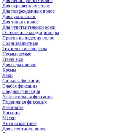
Для непослушных волос
Для окрашенных волос
Для поврежденных волос
Для сухих волос
Для тонких волос
Для чувствительной кожи
Оттеночные кондиционеры
Против выпадения волос
Солнцезащитные
Технические средства
Несмываемые
Travel-size
Для седых волос
Кремы
Лаки
Сильная фиксация
Слабая фиксация
Средняя фиксация
Ультрасильная фиксация
Подвижная фиксация
Ламинаты
Лосьоны
Маски
Антивозрастные
Для всех типов волос