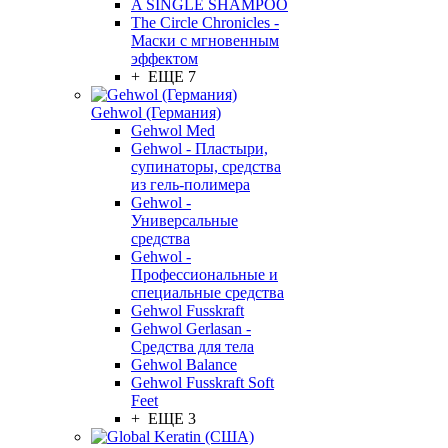
A SINGLE SHAMPOO
The Circle Chronicles -
Маски с мгновенным
эффектом
+ ЕЩЕ 7
Gehwol (Германия)
Gehwol Med
Gehwol - Пластыри,
супинаторы, средства
из гель-полимера
Gehwol -
Универсальные
средства
Gehwol -
Профессиональные и
специальные средства
Gehwol Fusskraft
Gehwol Gerlasan -
Средства для тела
Gehwol Balance
Gehwol Fusskraft Soft
Feet
+ ЕЩЕ 3