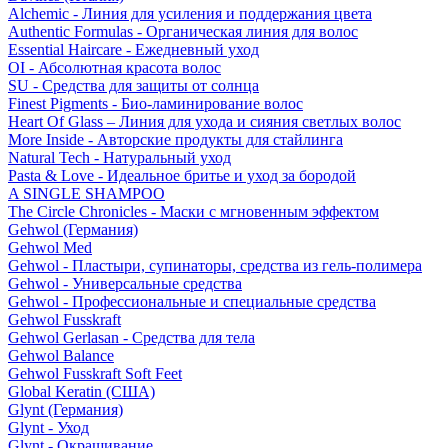
Alchemic - Линия для усиления и поддержания цвета
Authentic Formulas - Органическая линия для волос
Essential Haircare - Eжедневный уход
OI - Абсолютная красота волос
SU - Средства для защиты от солнца
Finest Pigments - Био-ламинирование волос
Heart Of Glass – Линия для ухода и сияния светлых волос
More Inside - Авторские продукты для стайлинга
Natural Tech - Натуральный уход
Pasta & Love - Идеальное бритье и уход за бородой
A SINGLE SHAMPOO
The Circle Chronicles - Маски с мгновенным эффектом
Gehwol (Германия)
Gehwol Med
Gehwol - Пластыри, супинаторы, средства из гель-полимера
Gehwol - Универсальные средства
Gehwol - Профессиональные и специальные средства
Gehwol Fusskraft
Gehwol Gerlasan - Средства для тела
Gehwol Balance
Gehwol Fusskraft Soft Feet
Global Keratin (США)
Glynt (Германия)
Glynt - Уход
Glynt - Окрашивание