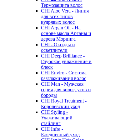
Термозащита волос
CHI Aloe Vera - Линия
для всех типов
кудрявых волос
CHI Argan Oil - На
основе масла Арганы и
дерева Моринга
CHI - Оксиды и
осветлители
CHI Deep Brilliance -
Глубокое увлажнение и
блеск
CHI Enviro - Система
разглаживания волос
CHI Man - Мужская
серия для волос, усов и
бороды
CHI Royal Treatment -
Королевский уход
CHI Styling -
Ухаживающий
стайлинг
CHI Infra -
Ежедневный уход