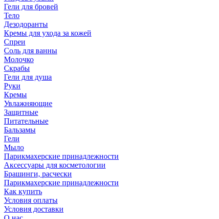
Гели для бровей
Тело
Дезодоранты
Кремы для ухода за кожей
Спреи
Соль для ванны
Молочко
Скрабы
Гели для душа
Руки
Кремы
Увлажняющие
Защитные
Питательные
Бальзамы
Гели
Мыло
Парикмахерские принадлежности
Аксессуары для косметологии
Брашинги, расчески
Парикмахерские принадлежности
Как купить
Условия оплаты
Условия доставки
О нас