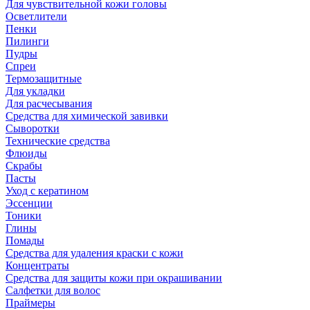
Для чувствительной кожи головы
Осветлители
Пенки
Пилинги
Пудры
Спреи
Термозащитные
Для укладки
Для расчесывания
Средства для химической завивки
Сыворотки
Технические средства
Флюиды
Скрабы
Пасты
Уход с кератином
Эссенции
Тоники
Глины
Помады
Средства для удаления краски с кожи
Концентраты
Средства для защиты кожи при окрашивании
Салфетки для волос
Праймеры