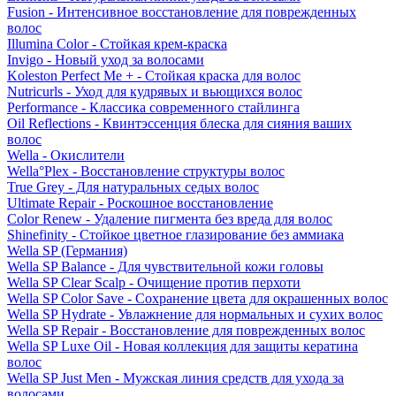
Fusion - Интенсивное восстановление для поврежденных
волос
Illumina Color - Стойкая крем-краска
Invigo - Новый уход за волосами
Koleston Perfect Me + - Стойкая краска для волос
Nutricurls - Уход для кудрявых и вьющихся волос
Performance - Классика современного стайлинга
Oil Reflections - Квинтэссенция блеска для сияния ваших
волос
Wella - Окислители
Wella°Plex - Восстановление структуры волос
True Grey - Для натуральных седых волос
Ultimate Repair - Роскошное восстановление
Color Renew - Удаление пигмента без вреда для волос
Shinefinity - Стойкое цветное глазирование без аммиака
Wella SP (Германия)
Wella SP Balance - Для чувствительной кожи головы
Wella SP Clear Scalp - Очищение против перхоти
Wella SP Color Save - Сохранение цвета для окрашенных волос
Wella SP Hydrate - Увлажнение для нормальных и сухих волос
Wella SP Repair - Восстановление для поврежденных волос
Wella SP Luxe Oil - Новая коллекция для защиты кератина
волос
Wella SP Just Men - Мужская линия средств для ухода за
волосами