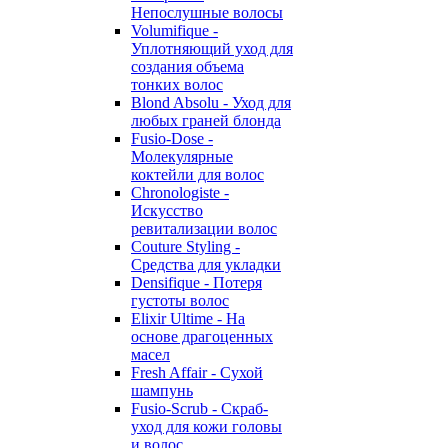
Непослушные волосы
Volumifique -
Уплотняющий уход для
создания объема
тонких волос
Blond Absolu - Уход для
любых граней блонда
Fusio-Dose -
Молекулярные
коктейли для волос
Chronologiste -
Искусство
ревитализации волос
Couture Styling -
Средства для укладки
Densifique - Потеря
густоты волос
Elixir Ultime - На
основе драгоценных
масел
Fresh Affair - Сухой
шампунь
Fusio-Scrub - Скраб-
уход для кожи головы
и волос