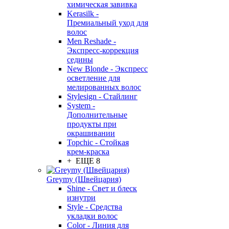
химическая завивка
Kerasilk -
Премиальный уход для
волос
Men Reshade -
Экспресс-коррекция
седины
New Blonde - Экспресс
осветление для
мелированных волос
Stylesign - Стайлинг
System -
Дополнительные
продукты при
окрашивании
Topchic - Стойкая
крем-краска
+ ЕЩЕ 8
Greymy (Швейцария)
Shine - Свет и блеск
изнутри
Style - Средства
укладки волос
Color - Линия для