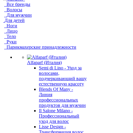
Все бренды
Волосы
Для мужчин
Для детей
Ноги
Лицо
Тело
Руки
Парикмахерские принадлежности
Alfaparf (Италия)
Semi di Lino - Уход за
волосами,
подчеркивающий вашу
естественную красоту
Blends Of Many -
Линия
профессиональных
продуктов для мужчин
Il Salone Milano -
Профессиональный
уход для волос
Lisse Design -
Трансформация волос