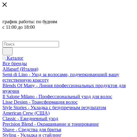
график работы:
по будням
с 11:00 до 18:00
Каталог
Все бренды
Alfaparf (Италия)
Semi di Lino - Уход за волосами, подчеркивающий вашу
естественную красоту
Blends Of Many - Линия профессиональных продуктов для
мужчин
Il Salone Milano - Профессиональный уход для волос
Lisse Design - Трансформация волос
Style Stories - Укладка с безупречным результатом
American Crew (США)
Classic - Ежедневный уход
Precision Blend - Окрашивание и тонирование
Shave - Средства для бритья
Styling - Укладка и стайлинг