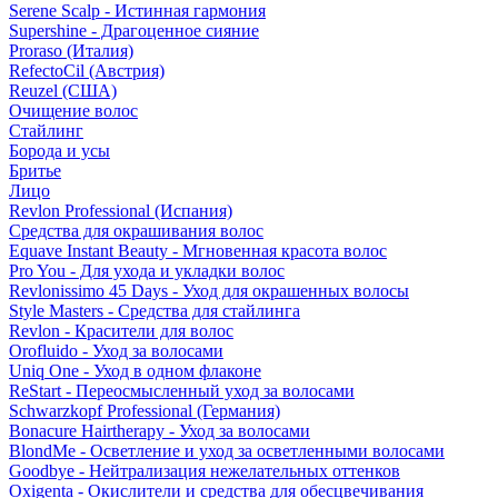
Serene Scalp - Истинная гармония
Supershine - Драгоценное сияние
Proraso (Италия)
RefectoCil (Австрия)
Reuzel (США)
Очищение волос
Стайлинг
Борода и усы
Бритье
Лицо
Revlon Professional (Испания)
Средства для окрашивания волос
Equave Instant Beauty - Мгновенная красота волос
Pro You - Для ухода и укладки волос
Revlonissimo 45 Days - Уход для окрашенных волосы
Style Masters - Средства для стайлинга
Revlon - Красители для волос
Orofluido - Уход за волосами
Uniq One - Уход в одном флаконе
ReStart - Переосмысленный уход за волосами
Schwarzkopf Professional (Германия)
Bonacure Hairtherapy - Уход за волосами
BlondMe - Осветление и уход за осветленными волосами
Goodbye - Нейтрализация нежелательных оттенков
Oxigenta - Окислители и средства для обесцвечивания