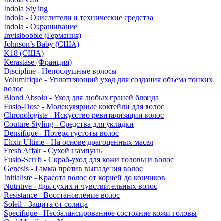
Indola Styling
Indola - Окислители и технические средства
Indola - Окрашивание
Invisibobble (Германия)
Johnson’s Baby (США)
K18 (США)
Kerastase (Франция)
Discipline - Непослушные волосы
Volumifique - Уплотняющий уход для создания объема тонких
волос
Blond Absolu - Уход для любых граней блонда
Fusio-Dose - Молекулярные коктейли для волос
Chronologiste - Искусство ревитализации волос
Couture Styling - Средства для укладки
Densifique - Потеря густоты волос
Elixir Ultime - На основе драгоценных масел
Fresh Affair - Сухой шампунь
Fusio-Scrub - Скраб-уход для кожи головы и волос
Genesis - Гамма против выпадения волос
Initialiste - Красота волос от корней до кончиков
Nutritive - Для сухих и чувствительных волос
Resistance - Восстановление волос
Soleil - Защита от солнца
Specifique - Несбалансированное состояние кожи головы