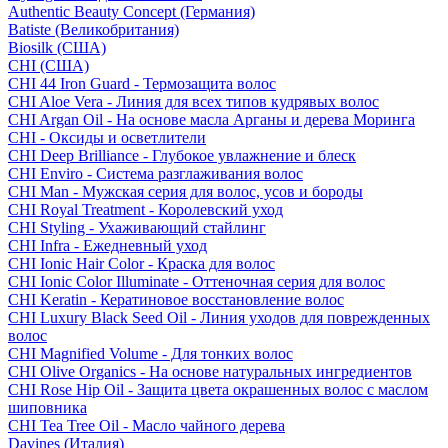
Authentic Beauty Concept (Германия)
Batiste (Великобритания)
Biosilk (США)
CHI (США)
CHI 44 Iron Guard - Термозащита волос
CHI Aloe Vera - Линия для всех типов кудрявых волос
CHI Argan Oil - На основе масла Арганы и дерева Моринга
CHI - Оксиды и осветлители
CHI Deep Brilliance - Глубокое увлажнение и блеск
CHI Enviro - Система разглаживания волос
CHI Man - Мужская серия для волос, усов и бороды
CHI Royal Treatment - Королевский уход
CHI Styling - Ухаживающий стайлинг
CHI Infra - Ежедневный уход
CHI Ionic Hair Color - Краска для волос
CHI Ionic Color Illuminate - Оттеночная серия для волос
CHI Keratin - Кератиновое восстановление волос
CHI Luxury Black Seed Oil - Линия уходов для поврежденных
волос
CHI Magnified Volume - Для тонких волос
CHI Olive Organics - На основе натуральных ингредиентов
CHI Rose Hip Oil - Защита цвета окрашенных волос с маслом
шиповника
CHI Tea Tree Oil - Масло чайного дерева
Davines (Италия)