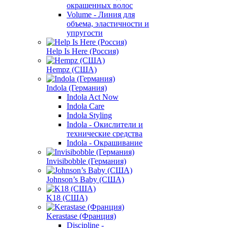
окрашенных волос
Volume - Линия для
объема, эластичности и
упругости
Help Is Here (Россия)
Hempz (США)
Indola (Германия)
Indola Act Now
Indola Care
Indola Styling
Indola - Окислители и
технические средства
Indola - Окрашивание
Invisibobble (Германия)
Johnson’s Baby (США)
K18 (США)
Kerastase (Франция)
Discipline -