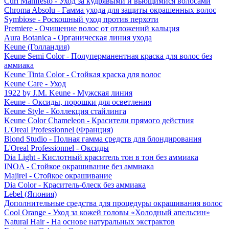
Curl Manifesto - Уход за кудрявыми и вьющимися волосами
Chroma Absolu - Гамма ухода для защиты окрашенных волос
Symbiose - Роскошный уход против перхоти
Premiere - Очищение волос от отложений кальция
Aura Botanica - Органическая линия ухода
Keune (Голландия)
Keune Semi Color - Полуперманентная краска для волос без
аммиака
Keune Tinta Color - Стойкая краска для волос
Keune Care - Уход
1922 by J.M. Keune - Мужская линия
Keune - Оксиды, порошки для осветления
Keune Style - Коллекция стайлинга
Keune Color Chameleon - Красители прямого действия
L'Oreal Professionnel (Франция)
Blond Studio - Полная гамма средств для блондирования
L'Oreal Professionnel - Оксиды
Dia Light - Кислотный краситель тон в тон без аммиака
INOA - Стойкое окрашивание без аммиака
Majirel - Стойкое окрашивание
Dia Color - Краситель-блеск без аммиака
Lebel (Япония)
Дополнительные средства для процедуры окрашивания волос
Cool Orange - Уход за кожей головы «Холодный апельсин»
Natural Hair - На основе натуральных экстрактов