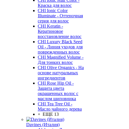
CHI Ionic Hair Color -
Краска для волос
CHI Ionic Color
Illuminate - Оттеночная
серия для волос
CHI Keratin -
Кератиновое
восстановление волос
CHI Luxury Black Seed
Oil - Линия уходов для
поврежденных волос
CHI Magnified Volume -
Для тонких волос
CHI Olive Organics - На
основе натуральных
ингредиентов
CHI Rose Hip Oil -
Защита цвета
окрашенных волос с
маслом шиповника
CHI Tea Tree Oil -
Масло чайного дерева
+ ЕЩЕ 13
Davines (Италия)