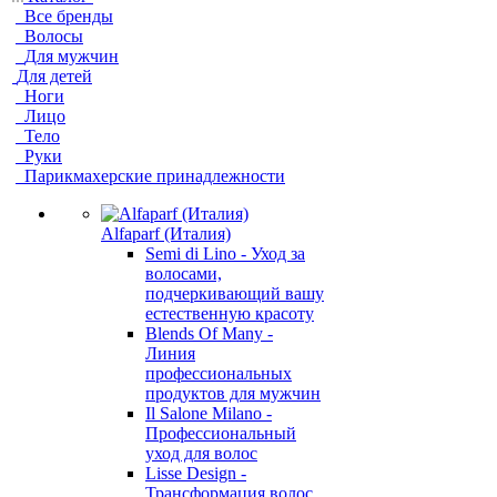
Все бренды
Волосы
Для мужчин
Для детей
Ноги
Лицо
Тело
Руки
Парикмахерские принадлежности
Alfaparf (Италия)
Semi di Lino - Уход за
волосами,
подчеркивающий вашу
естественную красоту
Blends Of Many -
Линия
профессиональных
продуктов для мужчин
Il Salone Milano -
Профессиональный
уход для волос
Lisse Design -
Трансформация волос