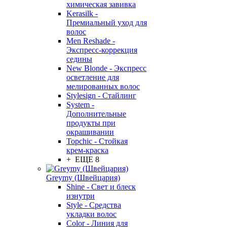
химическая завивка
Kerasilk -
Премиальный уход для
волос
Men Reshade -
Экспресс-коррекция
седины
New Blonde - Экспресс
осветление для
мелированных волос
Stylesign - Стайлинг
System -
Дополнительные
продукты при
окрашивании
Topchic - Стойкая
крем-краска
+ ЕЩЕ 8
Greymy (Швейцария)
Shine - Свет и блеск
изнутри
Style - Средства
укладки волос
Color - Линия для