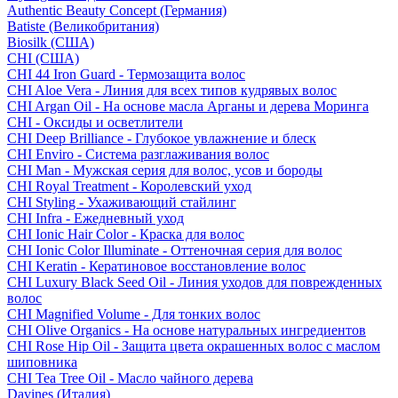
Authentic Beauty Concept (Германия)
Batiste (Великобритания)
Biosilk (США)
CHI (США)
CHI 44 Iron Guard - Термозащита волос
CHI Aloe Vera - Линия для всех типов кудрявых волос
CHI Argan Oil - На основе масла Арганы и дерева Моринга
CHI - Оксиды и осветлители
CHI Deep Brilliance - Глубокое увлажнение и блеск
CHI Enviro - Система разглаживания волос
CHI Man - Мужская серия для волос, усов и бороды
CHI Royal Treatment - Королевский уход
CHI Styling - Ухаживающий стайлинг
CHI Infra - Ежедневный уход
CHI Ionic Hair Color - Краска для волос
CHI Ionic Color Illuminate - Оттеночная серия для волос
CHI Keratin - Кератиновое восстановление волос
CHI Luxury Black Seed Oil - Линия уходов для поврежденных
волос
CHI Magnified Volume - Для тонких волос
CHI Olive Organics - На основе натуральных ингредиентов
CHI Rose Hip Oil - Защита цвета окрашенных волос с маслом
шиповника
CHI Tea Tree Oil - Масло чайного дерева
Davines (Италия)