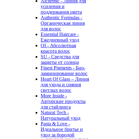
Alchemic - Линия для
усиления и
поддержания цвета
Authentic Formulas -
Органическая линия
для волос
Essential Haircare -
Eжедневный уход
OI - Абсолютная
красота волос
SU - Средства для
защиты от солнца
Finest Pigments - Био-
ламинирование волос
Heart Of Glass – Линия
для ухода и сияния
светлых волос
More Inside -
Авторские продукты
для стайлинга
Natural Tech -
Натуральный уход
Pasta & Love -
Идеальное бритье и
уход за бородой