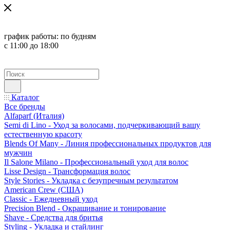
график работы:
по будням
с 11:00 до 18:00
Каталог
Все бренды
Alfaparf (Италия)
Semi di Lino - Уход за волосами, подчеркивающий вашу
естественную красоту
Blends Of Many - Линия профессиональных продуктов для
мужчин
Il Salone Milano - Профессиональный уход для волос
Lisse Design - Трансформация волос
Style Stories - Укладка с безупречным результатом
American Crew (США)
Classic - Ежедневный уход
Precision Blend - Окрашивание и тонирование
Shave - Средства для бритья
Styling - Укладка и стайлинг