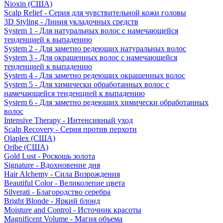
Nioxin (США)
Scalp Relief - Серия для чувствительной кожи головы
3D Styling - Линия укладочных средств
System 1 - Для натуральных волос с намечающейся
тенденцией к выпадению
System 2 - Для заметно редеющих натуральных волос
System 3 - Для окрашенных волос с намечающейся
тенденцией к выпадению
System 4 - Для заметно редеющих окрашенных волос
System 5 - Для химически обработанных волос с
намечающейся тенденцией к выпадению
System 6 - Для заметно редеющих химически обработанных
волос
Intensive Therapy - Интенсивный уход
Scalp Recovery - Серия против перхоти
Olaplex (США)
Oribe (США)
Gold Lust - Роскошь золота
Signature - Вдохновение дня
Hair Alchemy - Сила Возрождения
Beautiful Color - Великолепие цвета
Silverati - Благородство серебра
Bright Blonde - Яркий блонд
Moisture and Control - Источник красоты
Magnificent Volume - Магия объема