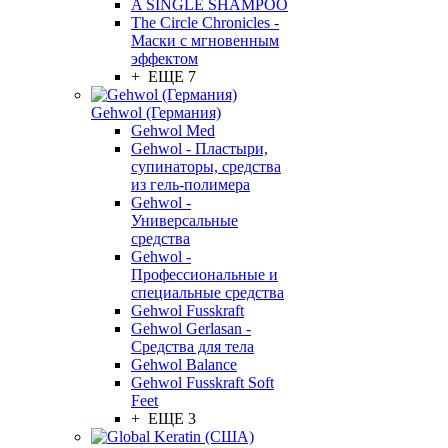
A SINGLE SHAMPOO
The Circle Chronicles -
Маски с мгновенным
эффектом
+ ЕЩЕ 7
Gehwol (Германия)
Gehwol Med
Gehwol - Пластыри,
супинаторы, средства
из гель-полимера
Gehwol -
Универсальные
средства
Gehwol -
Профессиональные и
специальные средства
Gehwol Fusskraft
Gehwol Gerlasan -
Средства для тела
Gehwol Balance
Gehwol Fusskraft Soft
Feet
+ ЕЩЕ 3