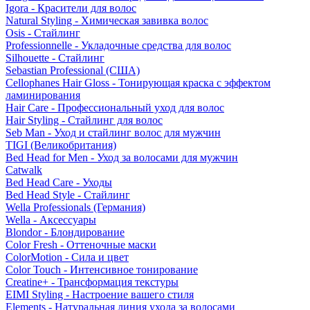
Igora - Красители для волос
Natural Styling - Химическая завивка волос
Osis - Стайлинг
Professionnelle - Укладочные средства для волос
Silhouette - Стайлинг
Sebastian Professional (США)
Cellophanes Hair Gloss - Тонирующая краска с эффектом
ламинирования
Hair Care - Профессиональный уход для волос
Hair Styling - Стайлинг для волос
Seb Man - Уход и стайлинг волос для мужчин
TIGI (Великобритания)
Bed Head for Men - Уход за волосами для мужчин
Catwalk
Bed Head Care - Уходы
Bed Head Style - Стайлинг
Wella Professionals (Германия)
Wella - Аксессуары
Blondor - Блондирование
Color Fresh - Оттеночные маски
ColorMotion - Сила и цвет
Color Touch - Интенсивное тонирование
Creatine+ - Трансформация текстуры
EIMI Styling - Настроение вашего стиля
Elements - Натуральная линия ухода за волосами