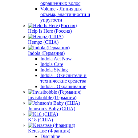
окрашенных волос
Volume - Линия для
объема, эластичности и
упругости
Help Is Here (Россия)
Hempz (США)
Indola (Германия)
Indola Act Now
Indola Care
Indola Styling
Indola - Окислители и
технические средства
Indola - Окрашивание
Invisibobble (Германия)
Johnson’s Baby (США)
K18 (США)
Kerastase (Франция)
Discipline -