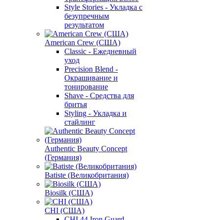
Style Stories - Укладка с
безупречным
результатом
American Crew (США)
Classic - Ежедневный
уход
Precision Blend -
Окрашивание и
тонирование
Shave - Средства для
бритья
Styling - Укладка и
стайлинг
Authentic Beauty Concept
(Германия)
Batiste (Великобритания)
Biosilk (США)
CHI (США)
CHI 44 Iron Guard -