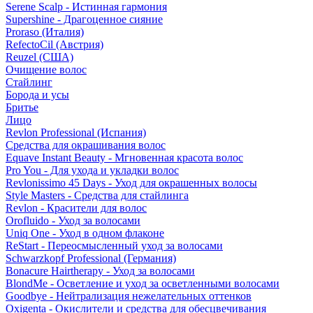
Serene Scalp - Истинная гармония
Supershine - Драгоценное сияние
Proraso (Италия)
RefectoCil (Австрия)
Reuzel (США)
Очищение волос
Стайлинг
Борода и усы
Бритье
Лицо
Revlon Professional (Испания)
Средства для окрашивания волос
Equave Instant Beauty - Мгновенная красота волос
Pro You - Для ухода и укладки волос
Revlonissimo 45 Days - Уход для окрашенных волосы
Style Masters - Средства для стайлинга
Revlon - Красители для волос
Orofluido - Уход за волосами
Uniq One - Уход в одном флаконе
ReStart - Переосмысленный уход за волосами
Schwarzkopf Professional (Германия)
Bonacure Hairtherapy - Уход за волосами
BlondMe - Осветление и уход за осветленными волосами
Goodbye - Нейтрализация нежелательных оттенков
Oxigenta - Окислители и средства для обесцвечивания