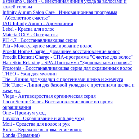
Estessimo Celcert - Селективная линия ухода за волосами и
кожей головы
Infinity Aurum Salon Care - Инновационная программа
"Абсолютное счастье"
IAU Infinity Aurum - Аромалиния
Lebel - Краска для волос
Materia OXY - Оксиданты
PH 4.7 - Восстанавливающая серия
Plia - Молекулярное моделирование волос
Proedit Home Charge - Домашнее восстановление волос
Proedit Element Charge - СПА-программа "Счастье для волос"
Hair Skin Relaxing - SPA-Программа "Здоровая кожа головы"
Proscenia - Восстанавливающая серия для окрашенных волос
THEO - Уход для мужчин
Trie - Линия для укладки с протеинами шелка и жемчуга
Trie Tuner - Линия для базовой укладки с протеинами шелка и
жемчуга
Viege - Антивозростная органическая серия
Locor Serum Color - Восстановление волос во время
окрашивания
One - Премиум уход
Luviona - Окрашивание и anti-age уход
Moii - Средства для волос и рук
Rufor - Бережное выпрямление волос
Londa (Германия)