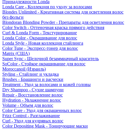
Принадлежности Londa
Londa Care - Коллекция по уходу за волосами
Blondes Unlimited - Креативная система для осветления волос
без фольги
Blondoran Blonding Powder - Препараты для осветления волос
Color Switch - Оттеночная краска прямого действия
Curl & Londa Form - Текстурирование
Londa Color - Окрашивание для волос
Londa Style - Новая коллекция стайлинга
Color Tune - Экспресс-тонер для волос
Matrix (США)
Super Sync - Щелочной безаммиачный краситель
SoColor - Стойкое окрашивание для волос
Moroccanoil (Израиль)
Styling - Стайлинг и укладка
Brushes - Брашинги и расчески
Treatment - Уход за волосами и кожей головы
Dry Shampoo - Сухие шампуни
Repair - Восстановление волос
Hydration - Увлажнение волос
Volume - Объем для волос
Color Care - Уход для окрашенных волос
Frizz Control - Разглаживание
Curl - Уход для кудрявых волос
Color Depositing Mask - Тонирующие маски