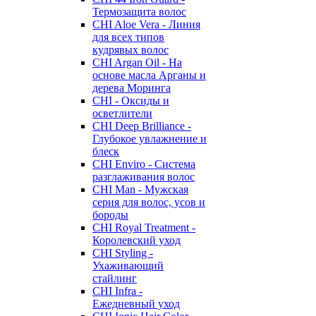
Термозащита волос
CHI Aloe Vera - Линия
для всех типов
кудрявых волос
CHI Argan Oil - На
основе масла Арганы и
дерева Моринга
CHI - Оксиды и
осветлители
CHI Deep Brilliance -
Глубокое увлажнение и
блеск
CHI Enviro - Система
разглаживания волос
CHI Man - Мужская
серия для волос, усов и
бороды
CHI Royal Treatment -
Королевский уход
CHI Styling -
Ухаживающий
стайлинг
CHI Infra -
Ежедневный уход