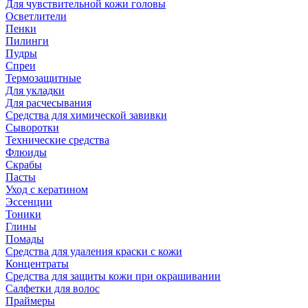
Для чувствительной кожи головы
Осветлители
Пенки
Пилинги
Пудры
Спреи
Термозащитные
Для укладки
Для расчесывания
Средства для химической завивки
Сыворотки
Технические средства
Флюиды
Скрабы
Пасты
Уход с кератином
Эссенции
Тоники
Глины
Помады
Средства для удаления краски с кожи
Концентраты
Средства для защиты кожи при окрашивании
Салфетки для волос
Праймеры