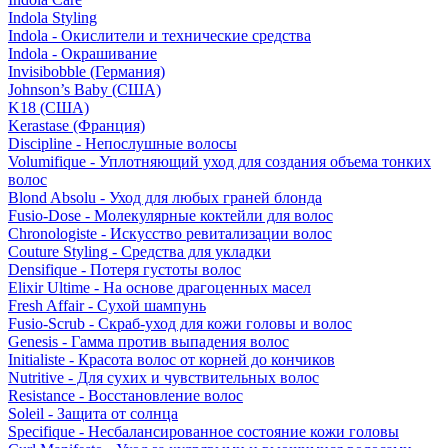
Indola Styling
Indola - Окислители и технические средства
Indola - Окрашивание
Invisibobble (Германия)
Johnson’s Baby (США)
K18 (США)
Kerastase (Франция)
Discipline - Непослушные волосы
Volumifique - Уплотняющий уход для создания объема тонких
волос
Blond Absolu - Уход для любых граней блонда
Fusio-Dose - Молекулярные коктейли для волос
Chronologiste - Искусство ревитализации волос
Couture Styling - Средства для укладки
Densifique - Потеря густоты волос
Elixir Ultime - На основе драгоценных масел
Fresh Affair - Сухой шампунь
Fusio-Scrub - Скраб-уход для кожи головы и волос
Genesis - Гамма против выпадения волос
Initialiste - Красота волос от корней до кончиков
Nutritive - Для сухих и чувствительных волос
Resistance - Восстановление волос
Soleil - Защита от солнца
Specifique - Несбалансированное состояние кожи головы