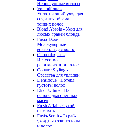
Непослушные волосы
Volumifique -
Уплотняющий уход для
создания объема
тонких волос
Blond Absolu - Уход для
любых граней блонда
Fusio-Dose -
Молекулярные
коктейли для волос
Chronologiste -
Искусство
ревитализации волос
Couture Styling -
Средства для укладки
Densifique - Потеря
густоты волос
Elixir Ultime - На
основе драгоценных
масел
Fresh Affair - Сухой
шампунь
Fusio-Scrub - Скраб-
уход для кожи головы
и волос