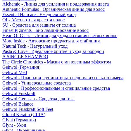
Alchemic - Линия для усиления и поддержания цвета
Authentic Formulas - Органическая линия для волос
Essential Haircare - Eжедневный уход
OI - Абсолютная красота волос
SU - Средства для защиты от солнца
Finest Pigments - Био-ламинирование волос
Heart Of Glass – Линия для ухода и сияния светлых волос
More Inside - Авторские продукты для стайлинга
Natural Tech - Натуральный уход
Pasta & Love - Идеальное бритье и уход за бородой
A SINGLE SHAMPOO
The Circle Chronicles - Маски с мгновенным эффектом
Gehwol (Германия)
Gehwol Med
Gehwol - Пластыри, супинаторы, средства из гель-полимера
Gehwol - Универсальные средства
Gehwol - Профессиональные и специальные средства
Gehwol Fusskraft
Gehwol Gerlasan - Средства для тела
Gehwol Balance
Gehwol Fusskraft Soft Feet
Global Keratin (США)
Glynt (Германия)
Glynt - Уход
Glynt - Окрашивание