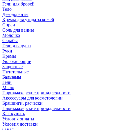
Гели для бровей
Тело
Дезодоранты
Кремы для ухода за кожей
Спреи
Соль для ванны
Молочко
Скрабы
Гели для душа
Руки
Кремы
Увлажняющие
Защитные
Питательные
Бальзамы
Гели
Мыло
Парикмахерские принадлежности
Аксессуары для косметологии
Брашинги, расчески
Парикмахерские принадлежности
Как купить
Условия оплаты
Условия доставки
О нас