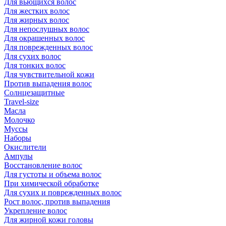
Для вьющихся волос
Для жестких волос
Для жирных волос
Для непослушных волос
Для окрашенных волос
Для поврежденных волос
Для сухих волос
Для тонких волос
Для чувствительной кожи
Против выпадения волос
Солнцезащитные
Travel-size
Масла
Молочко
Муссы
Наборы
Окислители
Ампулы
Восстановление волос
Для густоты и объема волос
При химической обработке
Для сухих и поврежденных волос
Рост волос, против выпадения
Укрепление волос
Для жирной кожи головы