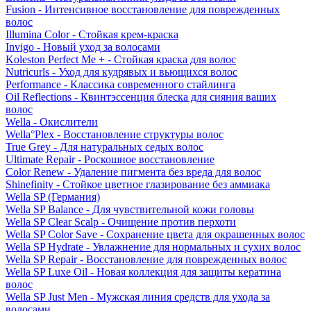
Fusion - Интенсивное восстановление для поврежденных
волос
Illumina Color - Стойкая крем-краска
Invigo - Новый уход за волосами
Koleston Perfect Me + - Стойкая краска для волос
Nutricurls - Уход для кудрявых и вьющихся волос
Performance - Классика современного стайлинга
Oil Reflections - Квинтэссенция блеска для сияния ваших
волос
Wella - Окислители
Wella°Plex - Восстановление структуры волос
True Grey - Для натуральных седых волос
Ultimate Repair - Роскошное восстановление
Color Renew - Удаление пигмента без вреда для волос
Shinefinity - Стойкое цветное глазирование без аммиака
Wella SP (Германия)
Wella SP Balance - Для чувствительной кожи головы
Wella SP Clear Scalp - Очищение против перхоти
Wella SP Color Save - Сохранение цвета для окрашенных волос
Wella SP Hydrate - Увлажнение для нормальных и сухих волос
Wella SP Repair - Восстановление для поврежденных волос
Wella SP Luxe Oil - Новая коллекция для защиты кератина
волос
Wella SP Just Men - Мужская линия средств для ухода за
волосами