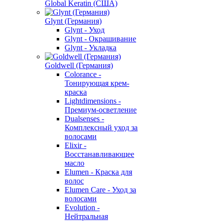
Global Keratin (США)
Glynt (Германия)
Glynt - Уход
Glynt - Окрашивание
Glynt - Укладка
Goldwell (Германия)
Colorance -
Тонирующая крем-
краска
Lightdimensions -
Премиум-осветление
Dualsenses -
Комплексный уход за
волосами
Elixir -
Восстанавливающее
масло
Elumen - Краска для
волос
Elumen Care - Уход за
волосами
Evolution -
Нейтральная