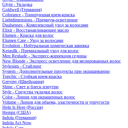
Glynt - Укладка
Goldwell (Германия)
Colorance - Тонирующая крем-краска
Lightdimensions - Премиум-осветление
Dualsenses - Комплексный уход за волосами
Elixir - Восстанавливающее масло
Elumen - Краска для волос
Elumen Care - Уход за волосами
Evolution - Нейтральная химическая завивка
Kerasilk - Премиальный уход для волос
Men Reshade - Экспресс-коррекция седины
New Blonde - Экспресс осветление для мелированных волос
Stylesign - Стайлинг
System - Дополнительные продукты при окрашивании
Topchic - Стойкая крем-краска
Greymy (Швейцария)
Shine - Свет и блеск изнутри
Style - Средства укладки волос
Color - Линия для окрашенных волос
Volume - Линия для объема, эластичности и упругости
Help Is Here (Россия)
Hempz (США)
Indola (Германия)
Indola Act Now
Indola Care