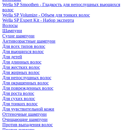
Wella SP Smoothen - Гладкость для непослушных вьющихся
волос
Wella SP Volumize - Объем для тонких волос
Wella SP Expert Kit - Набор эксперта
Волосы
Шампуни
Сухие шампуни
Антивозрастные шампуни
Для всех типов волос
Для вьющихся волос
Для детей
Для длинных волос
Для жестких волос
Для жирных волос
Для непослушных волос
Для окрашенных волос
Для поврежденных волос
Для роста волос
Для сухих волос
Для тонких волос
Для чувствительной кожи
Оттеночные шампуни
Очищающие шампуни
Против выпадения волос
Против перхоти