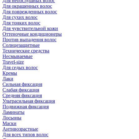
Для непослушных волос
Для окрашенных волос
Для поврежденных волос
Для сухих волос
Для тонких волос
Для чувствительной кожи
Оттеночные кондиционеры
Против выпадения волос
Солнцезащитные
Технические средства
Несмываемые
Travel-size
Для седых волос
Кремы
Лаки
Сильная фиксация
Слабая фиксация
Средняя фиксация
Ультрасильная фиксация
Подвижная фиксация
Ламинаты
Лосьоны
Маски
Антивозрастные
Для всех типов волос