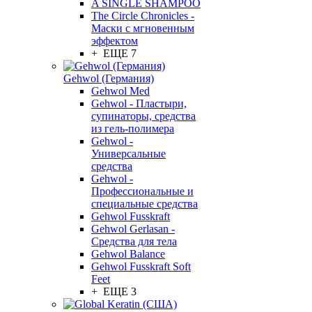
A SINGLE SHAMPOO
The Circle Chronicles -
Маски с мгновенным
эффектом
+ ЕЩЕ 7
Gehwol (Германия)
Gehwol Med
Gehwol - Пластыри,
супинаторы, средства
из гель-полимера
Gehwol -
Универсальные
средства
Gehwol -
Профессиональные и
специальные средства
Gehwol Fusskraft
Gehwol Gerlasan -
Средства для тела
Gehwol Balance
Gehwol Fusskraft Soft
Feet
+ ЕЩЕ 3