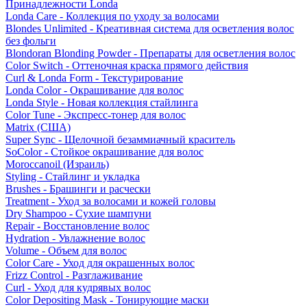
Принадлежности Londa
Londa Care - Коллекция по уходу за волосами
Blondes Unlimited - Креативная система для осветления волос
без фольги
Blondoran Blonding Powder - Препараты для осветления волос
Color Switch - Оттеночная краска прямого действия
Curl & Londa Form - Текстурирование
Londa Color - Окрашивание для волос
Londa Style - Новая коллекция стайлинга
Color Tune - Экспресс-тонер для волос
Matrix (США)
Super Sync - Щелочной безаммиачный краситель
SoColor - Стойкое окрашивание для волос
Moroccanoil (Израиль)
Styling - Стайлинг и укладка
Brushes - Брашинги и расчески
Treatment - Уход за волосами и кожей головы
Dry Shampoo - Сухие шампуни
Repair - Восстановление волос
Hydration - Увлажнение волос
Volume - Объем для волос
Color Care - Уход для окрашенных волос
Frizz Control - Разглаживание
Curl - Уход для кудрявых волос
Color Depositing Mask - Тонирующие маски