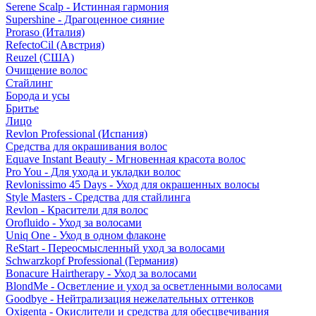
Serene Scalp - Истинная гармония
Supershine - Драгоценное сияние
Proraso (Италия)
RefectoCil (Австрия)
Reuzel (США)
Очищение волос
Стайлинг
Борода и усы
Бритье
Лицо
Revlon Professional (Испания)
Средства для окрашивания волос
Equave Instant Beauty - Мгновенная красота волос
Pro You - Для ухода и укладки волос
Revlonissimo 45 Days - Уход для окрашенных волосы
Style Masters - Средства для стайлинга
Revlon - Красители для волос
Orofluido - Уход за волосами
Uniq One - Уход в одном флаконе
ReStart - Переосмысленный уход за волосами
Schwarzkopf Professional (Германия)
Bonacure Hairtherapy - Уход за волосами
BlondMe - Осветление и уход за осветленными волосами
Goodbye - Нейтрализация нежелательных оттенков
Oxigenta - Окислители и средства для обесцвечивания