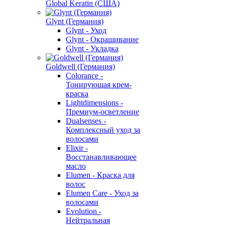
Global Keratin (США)
Glynt (Германия)
Glynt - Уход
Glynt - Окрашивание
Glynt - Укладка
Goldwell (Германия)
Colorance -
Тонирующая крем-
краска
Lightdimensions -
Премиум-осветление
Dualsenses -
Комплексный уход за
волосами
Elixir -
Восстанавливающее
масло
Elumen - Краска для
волос
Elumen Care - Уход за
волосами
Evolution -
Нейтральная