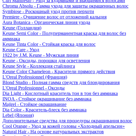
Curl Manifesto - Уход за кудрявыми и вьющимися волосами
Chroma Absolu - Гамма ухода для защиты окрашенных волос
Symbiose - Роскошный уход против перхоти
Premiere - Очищение волос от отложений кальция
Aura Botanica - Органическая линия ухода
Keune (Голландия)
Keune Semi Color - Полуперманентная краска для волос без
аммиака
Keune Tinta Color - Стойкая краска для волос
Keune Care - Уход
1922 by J.M. Keune - Мужская линия
Keune - Оксиды, порошки для осветления
Keune Style - Коллекция стайлинга
Keune Color Chameleon - Красители прямого действия
L'Oreal Professionnel (Франция)
Blond Studio - Полная гамма средств для блондирования
L'Oreal Professionnel - Оксиды
Dia Light - Кислотный краситель тон в тон без аммиака
INOA - Стойкое окрашивание без аммиака
Majirel - Стойкое окрашивание
Dia Color - Краситель-блеск без аммиака
Lebel (Япония)
Дополнительные средства для процедуры окрашивания волос
Cool Orange - Уход за кожей головы «Холодный апельсин»
Natural Hair - На основе натуральных экстрактов