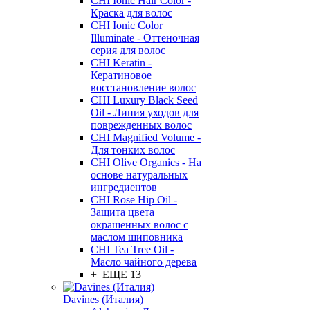
CHI Ionic Hair Color -
Краска для волос
CHI Ionic Color
Illuminate - Оттеночная
серия для волос
CHI Keratin -
Кератиновое
восстановление волос
CHI Luxury Black Seed
Oil - Линия уходов для
поврежденных волос
CHI Magnified Volume -
Для тонких волос
CHI Olive Organics - На
основе натуральных
ингредиентов
CHI Rose Hip Oil -
Защита цвета
окрашенных волос с
маслом шиповника
CHI Tea Tree Oil -
Масло чайного дерева
+ ЕЩЕ 13
Davines (Италия)