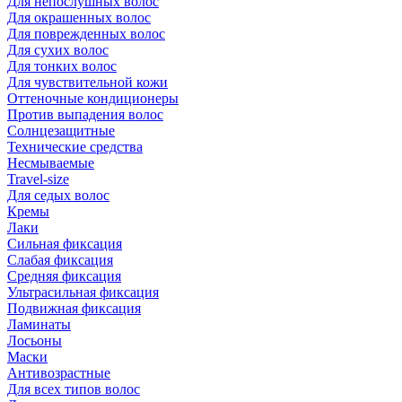
Для непослушных волос
Для окрашенных волос
Для поврежденных волос
Для сухих волос
Для тонких волос
Для чувствительной кожи
Оттеночные кондиционеры
Против выпадения волос
Солнцезащитные
Технические средства
Несмываемые
Travel-size
Для седых волос
Кремы
Лаки
Сильная фиксация
Слабая фиксация
Средняя фиксация
Ультрасильная фиксация
Подвижная фиксация
Ламинаты
Лосьоны
Маски
Антивозрастные
Для всех типов волос