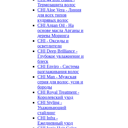
Термозащита волос
CHI Aloe Vera - Линия
для всех типов
кудрявых волос
CHI Argan Oil - На
основе масла Арганы и
дерева Моринга
CHI - Оксиды и
осветлители
CHI Deep Brilliance -
Глубокое увлажнение и
блеск
CHI Enviro - Система
разглаживания волос
CHI Man - Мужская
серия для волос, усов и
бороды
CHI Royal Treatment -
Королевский уход
CHI Styling -
Ухаживающий
стайлинг
CHI Infra -
Ежедневный уход