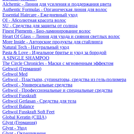
Alchemic - Линия для усиления и поддержания цвета
Authentic Formulas - Органическая линия для волос
Essential Haircare - Eжедневный уход
OI - Абсолютная красота волос
SU - Средства для защиты от солнца
Finest Pigments - Био-ламинирование волос
Heart Of Glass – Линия для ухода и сияния светлых волос
More Inside - Авторские продукты для стайлинга
Natural Tech - Натуральный уход
Pasta & Love - Идеальное бритье и уход за бородой
A SINGLE SHAMPOO
The Circle Chronicles - Маски с мгновенным эффектом
Gehwol (Германия)
Gehwol Med
Gehwol - Пластыри, супинаторы, средства из гель-полимера
Gehwol - Универсальные средства
Gehwol - Профессиональные и специальные средства
Gehwol Fusskraft
Gehwol Gerlasan - Средства для тела
Gehwol Balance
Gehwol Fusskraft Soft Feet
Global Keratin (США)
Glynt (Германия)
Glynt - Уход
Glynt - Окрашивание