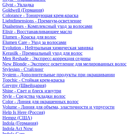
Glynt - Укладка
Goldwell (Германия)
Colorance - Тонирующая крем-краска
Lightdimensions - Премиум-осветление
Dualsenses - Комплексный уход за волосами
Elixir - Восстанавливающее масло
Elumen - Краска для волос
Elumen Care - Уход за волосами
Evolution - Нейтральная химическая завивка
Kerasilk - Премиальный уход для волос
Men Reshade - Экспресс-коррекция седины
New Blonde - Экспресс осветление для мелированных волос
Stylesign - Стайлинг
System - Дополнительные продукты при окрашивании
Topchic - Стойкая крем-краска
Greymy (Швейцария)
Shine - Свет и блеск изнутри
Style - Средства укладки волос
Color - Линия для окрашенных волос
Volume - Линия для объема, эластичности и упругости
Help Is Here (Россия)
Hempz (США)
Indola (Германия)
Indola Act Now
Indola Care