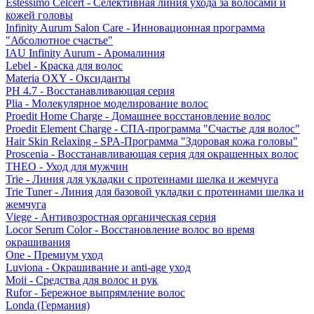
Estessimo Celcert - Селективная линия ухода за волосами и
кожей головы
Infinity Aurum Salon Care - Инновационная программа
"Абсолютное счастье"
IAU Infinity Aurum - Аромалиния
Lebel - Краска для волос
Materia OXY - Оксиданты
PH 4.7 - Восстанавливающая серия
Plia - Молекулярное моделирование волос
Proedit Home Charge - Домашнее восстановление волос
Proedit Element Charge - СПА-программа "Счастье для волос"
Hair Skin Relaxing - SPA-Программа "Здоровая кожа головы"
Proscenia - Восстанавливающая серия для окрашенных волос
THEO - Уход для мужчин
Trie - Линия для укладки с протеинами шелка и жемчуга
Trie Tuner - Линия для базовой укладки с протеинами шелка и
жемчуга
Viege - Антивозростная органическая серия
Locor Serum Color - Восстановление волос во время
окрашивания
One - Премиум уход
Luviona - Окрашивание и anti-age уход
Moii - Средства для волос и рук
Rufor - Бережное выпрямление волос
Londa (Германия)