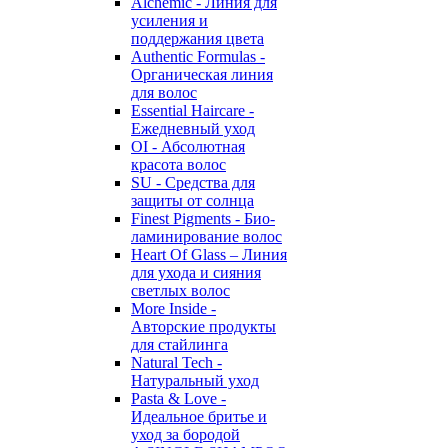
Alchemic - Линия для
усиления и
поддержания цвета
Authentic Formulas -
Органическая линия
для волос
Essential Haircare -
Eжедневный уход
OI - Абсолютная
красота волос
SU - Средства для
защиты от солнца
Finest Pigments - Био-
ламинирование волос
Heart Of Glass – Линия
для ухода и сияния
светлых волос
More Inside -
Авторские продукты
для стайлинга
Natural Tech -
Натуральный уход
Pasta & Love -
Идеальное бритье и
уход за бородой