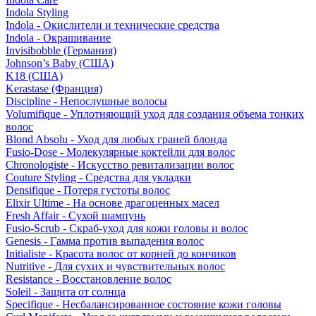
Indola Styling
Indola - Окислители и технические средства
Indola - Окрашивание
Invisibobble (Германия)
Johnson’s Baby (США)
K18 (США)
Kerastase (Франция)
Discipline - Непослушные волосы
Volumifique - Уплотняющий уход для создания объема тонких
волос
Blond Absolu - Уход для любых граней блонда
Fusio-Dose - Молекулярные коктейли для волос
Chronologiste - Искусство ревитализации волос
Couture Styling - Средства для укладки
Densifique - Потеря густоты волос
Elixir Ultime - На основе драгоценных масел
Fresh Affair - Сухой шампунь
Fusio-Scrub - Скраб-уход для кожи головы и волос
Genesis - Гамма против выпадения волос
Initialiste - Красота волос от корней до кончиков
Nutritive - Для сухих и чувствительных волос
Resistance - Восстановление волос
Soleil - Защита от солнца
Specifique - Несбалансированное состояние кожи головы