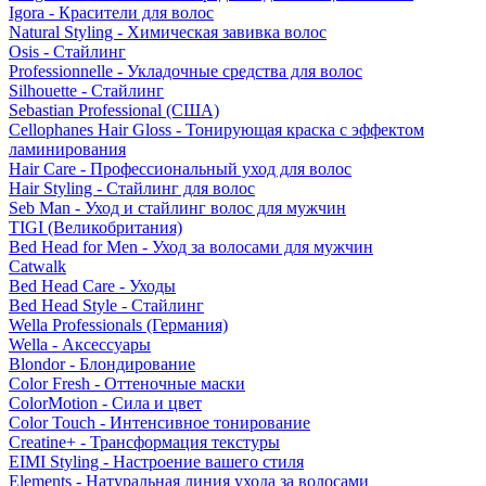
Igora - Красители для волос
Natural Styling - Химическая завивка волос
Osis - Стайлинг
Professionnelle - Укладочные средства для волос
Silhouette - Стайлинг
Sebastian Professional (США)
Cellophanes Hair Gloss - Тонирующая краска с эффектом
ламинирования
Hair Care - Профессиональный уход для волос
Hair Styling - Стайлинг для волос
Seb Man - Уход и стайлинг волос для мужчин
TIGI (Великобритания)
Bed Head for Men - Уход за волосами для мужчин
Catwalk
Bed Head Care - Уходы
Bed Head Style - Стайлинг
Wella Professionals (Германия)
Wella - Аксессуары
Blondor - Блондирование
Color Fresh - Оттеночные маски
ColorMotion - Сила и цвет
Color Touch - Интенсивное тонирование
Creatine+ - Трансформация текстуры
EIMI Styling - Настроение вашего стиля
Elements - Натуральная линия ухода за волосами