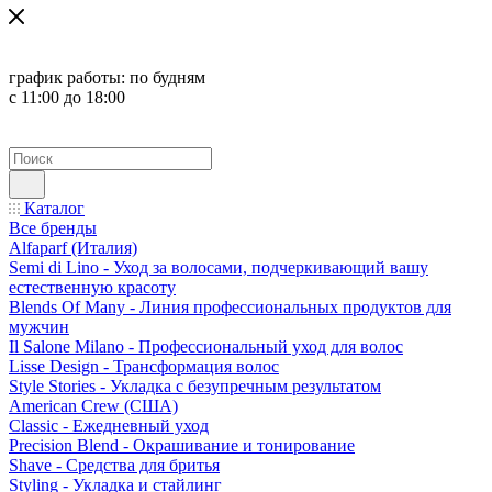
график работы:
по будням
с 11:00 до 18:00
Каталог
Все бренды
Alfaparf (Италия)
Semi di Lino - Уход за волосами, подчеркивающий вашу
естественную красоту
Blends Of Many - Линия профессиональных продуктов для
мужчин
Il Salone Milano - Профессиональный уход для волос
Lisse Design - Трансформация волос
Style Stories - Укладка с безупречным результатом
American Crew (США)
Classic - Ежедневный уход
Precision Blend - Окрашивание и тонирование
Shave - Средства для бритья
Styling - Укладка и стайлинг