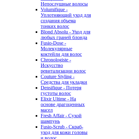
Непослушные волосы
Volumifique -
Уплотняющий уход для
создания объема
тонких волос
Blond Absolu - Уход для
любых граней блонда
Fusio-Dose -
Молекулярные
коктейли для волос
Chronologiste -
Искусство
ревитализации волос
Couture Styling -
Средства для укладки
Densifique - Потеря
густоты волос
Elixir Ultime - На
основе драгоценных
масел
Fresh Affair - Сухой
шампунь
Fusio-Scrub - Скраб-
уход для кожи головы
и волос