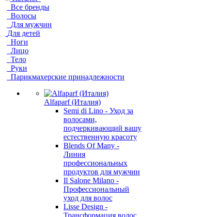
Все бренды
Волосы
Для мужчин
Для детей
Ноги
Лицо
Тело
Руки
Парикмахерские принадлежности
Alfaparf (Италия)
Semi di Lino - Уход за
волосами,
подчеркивающий вашу
естественную красоту
Blends Of Many -
Линия
профессиональных
продуктов для мужчин
Il Salone Milano -
Профессиональный
уход для волос
Lisse Design -
Трансформация волос