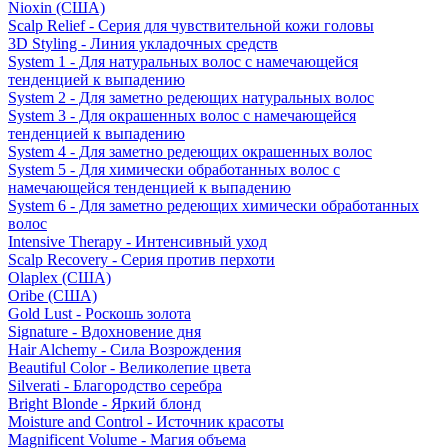
Nioxin (США)
Scalp Relief - Серия для чувствительной кожи головы
3D Styling - Линия укладочных средств
System 1 - Для натуральных волос с намечающейся
тенденцией к выпадению
System 2 - Для заметно редеющих натуральных волос
System 3 - Для окрашенных волос с намечающейся
тенденцией к выпадению
System 4 - Для заметно редеющих окрашенных волос
System 5 - Для химически обработанных волос с
намечающейся тенденцией к выпадению
System 6 - Для заметно редеющих химически обработанных
волос
Intensive Therapy - Интенсивный уход
Scalp Recovery - Серия против перхоти
Olaplex (США)
Oribe (США)
Gold Lust - Роскошь золота
Signature - Вдохновение дня
Hair Alchemy - Сила Возрождения
Beautiful Color - Великолепие цвета
Silverati - Благородство серебра
Bright Blonde - Яркий блонд
Moisture and Control - Источник красоты
Magnificent Volume - Магия объема