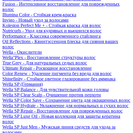
Fusion - Интенсивное восстановление для поврежденных
волос
Illumina Color - Стойкая крем-краска
Invigo - Новый уход за волосами
Koleston Perfect Me + - Стойкая краска для волос
Nutricurls - Уход для кудрявых и вьющихся волос
Performance - Классика современного стайлинга
Oil Reflections - Квинтэссенция блеска для сияния ваших
волос
Wella - Окислители
Wella°Plex - Восстановление структуры волос
True Grey - Для натуральных седых волос
Ultimate Repair - Роскошное восстановление
Color Renew - Удаление пигмента без вреда для волос
Shinefinity - Стойкое цветное глазирование без аммиака
Wella SP (Германия)
Wella SP Balance - Для чувствительной кожи головы
Wella SP Clear Scalp - Очищение против перхоти
Wella SP Color Save - Сохранение цвета для окрашенных волос
Wella SP Hydrate - Увлажнение для нормальных и сухих волос
Wella SP Repair - Восстановление для поврежденных волос
Wella SP Luxe Oil - Новая коллекция для защиты кератина
волос
Wella SP Just Men - Мужская линия средств для ухода за
волосами