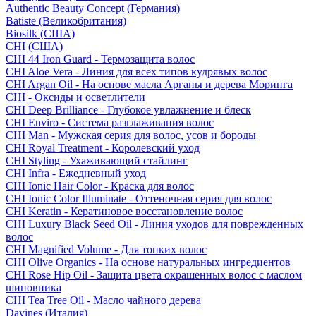
Authentic Beauty Concept (Германия)
Batiste (Великобритания)
Biosilk (США)
CHI (США)
CHI 44 Iron Guard - Термозащита волос
CHI Aloe Vera - Линия для всех типов кудрявых волос
CHI Argan Oil - На основе масла Арганы и дерева Моринга
CHI - Оксиды и осветлители
CHI Deep Brilliance - Глубокое увлажнение и блеск
CHI Enviro - Система разглаживания волос
CHI Man - Мужская серия для волос, усов и бороды
CHI Royal Treatment - Королевский уход
CHI Styling - Ухаживающий стайлинг
CHI Infra - Ежедневный уход
CHI Ionic Hair Color - Краска для волос
CHI Ionic Color Illuminate - Оттеночная серия для волос
CHI Keratin - Кератиновое восстановление волос
CHI Luxury Black Seed Oil - Линия уходов для поврежденных
волос
CHI Magnified Volume - Для тонких волос
CHI Olive Organics - На основе натуральных ингредиентов
CHI Rose Hip Oil - Защита цвета окрашенных волос с маслом
шиповника
CHI Tea Tree Oil - Масло чайного дерева
Davines (Италия)