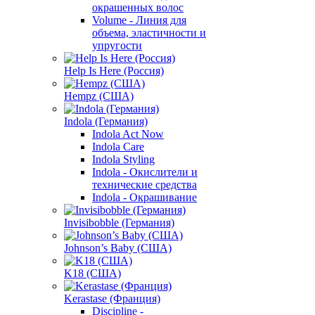
окрашенных волос
Volume - Линия для
объема, эластичности и
упругости
Help Is Here (Россия)
Hempz (США)
Indola (Германия)
Indola Act Now
Indola Care
Indola Styling
Indola - Окислители и
технические средства
Indola - Окрашивание
Invisibobble (Германия)
Johnson’s Baby (США)
K18 (США)
Kerastase (Франция)
Discipline -