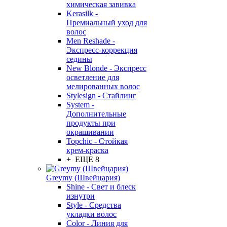
химическая завивка
Kerasilk -
Премиальный уход для
волос
Men Reshade -
Экспресс-коррекция
седины
New Blonde - Экспресс
осветление для
мелированных волос
Stylesign - Стайлинг
System -
Дополнительные
продукты при
окрашивании
Topchic - Стойкая
крем-краска
+ ЕЩЕ 8
Greymy (Швейцария)
Shine - Свет и блеск
изнутри
Style - Средства
укладки волос
Color - Линия для