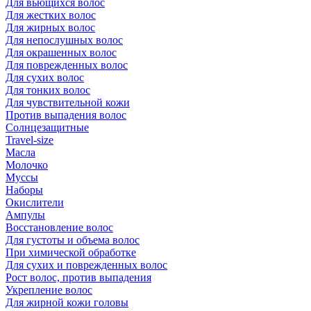
Для вьющихся волос
Для жестких волос
Для жирных волос
Для непослушных волос
Для окрашенных волос
Для поврежденных волос
Для сухих волос
Для тонких волос
Для чувствительной кожи
Против выпадения волос
Солнцезащитные
Travel-size
Масла
Молочко
Муссы
Наборы
Окислители
Ампулы
Восстановление волос
Для густоты и объема волос
При химической обработке
Для сухих и поврежденных волос
Рост волос, против выпадения
Укрепление волос
Для жирной кожи головы