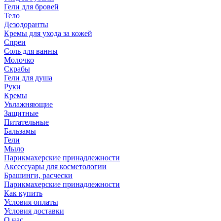
Гели для бровей
Тело
Дезодоранты
Кремы для ухода за кожей
Спреи
Соль для ванны
Молочко
Скрабы
Гели для душа
Руки
Кремы
Увлажняющие
Защитные
Питательные
Бальзамы
Гели
Мыло
Парикмахерские принадлежности
Аксессуары для косметологии
Брашинги, расчески
Парикмахерские принадлежности
Как купить
Условия оплаты
Условия доставки
О нас