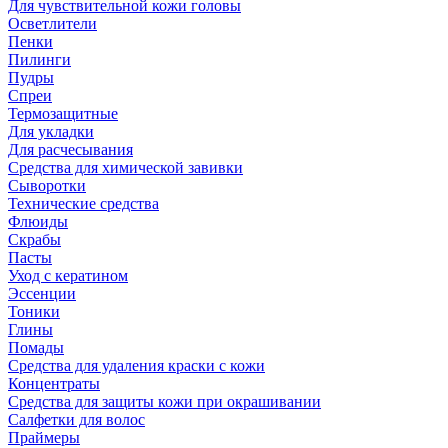
Для чувствительной кожи головы
Осветлители
Пенки
Пилинги
Пудры
Спреи
Термозащитные
Для укладки
Для расчесывания
Средства для химической завивки
Сыворотки
Технические средства
Флюиды
Скрабы
Пасты
Уход с кератином
Эссенции
Тоники
Глины
Помады
Средства для удаления краски с кожи
Концентраты
Средства для защиты кожи при окрашивании
Салфетки для волос
Праймеры