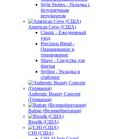
Style Stories - Укладка с
безупречным
результатом
American Crew (США)
Classic - Ежедневный
уход
Precision Blend -
Окрашивание и
тонирование
Shave - Средства для
бритья
Styling - Укладка и
стайлинг
Authentic Beauty Concept
(Германия)
Batiste (Великобритания)
Biosilk (США)
CHI (США)
CHI 44 Iron Guard -