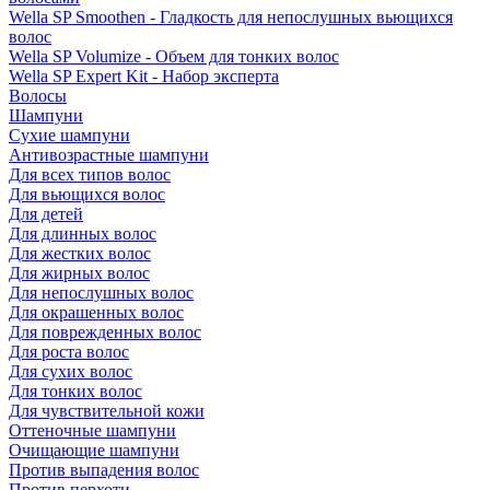
Wella SP Smoothen - Гладкость для непослушных вьющихся
волос
Wella SP Volumize - Объем для тонких волос
Wella SP Expert Kit - Набор эксперта
Волосы
Шампуни
Сухие шампуни
Антивозрастные шампуни
Для всех типов волос
Для вьющихся волос
Для детей
Для длинных волос
Для жестких волос
Для жирных волос
Для непослушных волос
Для окрашенных волос
Для поврежденных волос
Для роста волос
Для сухих волос
Для тонких волос
Для чувствительной кожи
Оттеночные шампуни
Очищающие шампуни
Против выпадения волос
Против перхоти