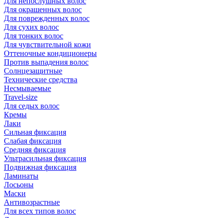
Для непослушных волос
Для окрашенных волос
Для поврежденных волос
Для сухих волос
Для тонких волос
Для чувствительной кожи
Оттеночные кондиционеры
Против выпадения волос
Солнцезащитные
Технические средства
Несмываемые
Travel-size
Для седых волос
Кремы
Лаки
Сильная фиксация
Слабая фиксация
Средняя фиксация
Ультрасильная фиксация
Подвижная фиксация
Ламинаты
Лосьоны
Маски
Антивозрастные
Для всех типов волос