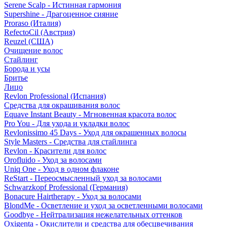
Serene Scalp - Истинная гармония
Supershine - Драгоценное сияние
Proraso (Италия)
RefectoCil (Австрия)
Reuzel (США)
Очищение волос
Стайлинг
Борода и усы
Бритье
Лицо
Revlon Professional (Испания)
Средства для окрашивания волос
Equave Instant Beauty - Мгновенная красота волос
Pro You - Для ухода и укладки волос
Revlonissimo 45 Days - Уход для окрашенных волосы
Style Masters - Средства для стайлинга
Revlon - Красители для волос
Orofluido - Уход за волосами
Uniq One - Уход в одном флаконе
ReStart - Переосмысленный уход за волосами
Schwarzkopf Professional (Германия)
Bonacure Hairtherapy - Уход за волосами
BlondMe - Осветление и уход за осветленными волосами
Goodbye - Нейтрализация нежелательных оттенков
Oxigenta - Окислители и средства для обесцвечивания