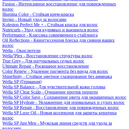
Fusion - Интенсивное восстановление для поврежденных
волос
Illumina Color - Стойкая крем-краска
Invigo - Новый уход за волосами
Koleston Perfect Me + - Стойкая краска для волос
Nutricurls - Уход для кудрявых и вьющихся волос
Performance - Классика современного стайлинга
Oil Reflections - Квинтэссенция блеска для сияния ваших
волос
Wella - Окислители
Wella°Plex - Восстановление структуры волос
True Grey - Для натуральных седых волос
Ultimate Repair - Роскошное восстановление
Color Renew - Удаление пигмента без вреда для волос
Shinefinity - Стойкое цветное глазирование без аммиака
Wella SP (Германия)
Wella SP Balance - Для чувствительной кожи головы
Wella SP Clear Scalp - Очищение против перхоти
Wella SP Color Save - Сохранение цвета для окрашенных волос
Wella SP Hydrate - Увлажнение для нормальных и сухих волос
Wella SP Repair - Восстановление для поврежденных волос
Wella SP Luxe Oil - Новая коллекция для защиты кератина
волос
Wella SP Just Men - Мужская линия средств для ухода за
волосами