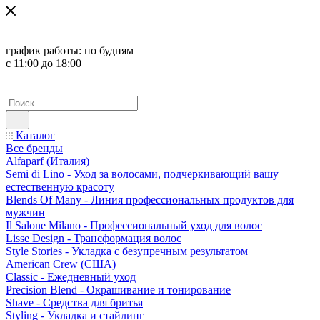
график работы:
по будням
с 11:00 до 18:00
Каталог
Все бренды
Alfaparf (Италия)
Semi di Lino - Уход за волосами, подчеркивающий вашу
естественную красоту
Blends Of Many - Линия профессиональных продуктов для
мужчин
Il Salone Milano - Профессиональный уход для волос
Lisse Design - Трансформация волос
Style Stories - Укладка с безупречным результатом
American Crew (США)
Classic - Ежедневный уход
Precision Blend - Окрашивание и тонирование
Shave - Средства для бритья
Styling - Укладка и стайлинг