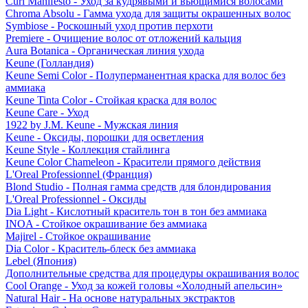
Curl Manifesto - Уход за кудрявыми и вьющимися волосами
Chroma Absolu - Гамма ухода для защиты окрашенных волос
Symbiose - Роскошный уход против перхоти
Premiere - Очищение волос от отложений кальция
Aura Botanica - Органическая линия ухода
Keune (Голландия)
Keune Semi Color - Полуперманентная краска для волос без
аммиака
Keune Tinta Color - Стойкая краска для волос
Keune Care - Уход
1922 by J.M. Keune - Мужская линия
Keune - Оксиды, порошки для осветления
Keune Style - Коллекция стайлинга
Keune Color Chameleon - Красители прямого действия
L'Oreal Professionnel (Франция)
Blond Studio - Полная гамма средств для блондирования
L'Oreal Professionnel - Оксиды
Dia Light - Кислотный краситель тон в тон без аммиака
INOA - Стойкое окрашивание без аммиака
Majirel - Стойкое окрашивание
Dia Color - Краситель-блеск без аммиака
Lebel (Япония)
Дополнительные средства для процедуры окрашивания волос
Cool Orange - Уход за кожей головы «Холодный апельсин»
Natural Hair - На основе натуральных экстрактов