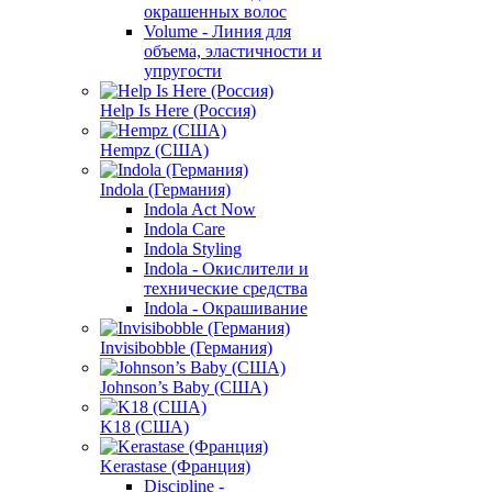
окрашенных волос
Volume - Линия для
объема, эластичности и
упругости
Help Is Here (Россия)
Hempz (США)
Indola (Германия)
Indola Act Now
Indola Care
Indola Styling
Indola - Окислители и
технические средства
Indola - Окрашивание
Invisibobble (Германия)
Johnson’s Baby (США)
K18 (США)
Kerastase (Франция)
Discipline -