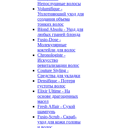
Непослушные волосы
Volumifique -
Уплотняющий уход для
создания объема
тонких волос
Blond Absolu - Уход для
любых граней блонда
Fusio-Dose -
Молекулярные
коктейли для волос
Chronologiste -
Искусство
ревитализации волос
Couture Styling -
Средства для укладки
Densifique - Потеря
густоты волос
Elixir Ultime - На
основе драгоценных
масел
Fresh Affair - Сухой
шампунь
Fusio-Scrub - Скраб-
уход для кожи головы
и волос