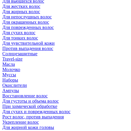
Для вьющихся волос
Для жестких волос
Для жирных волос
Для непослушных волос
Для окрашенных волос
Для поврежденных волос
Для сухих волос
Для тонких волос
Для чувствительной кожи
Против выпадения волос
Солнцезащитные
Travel-size
Масла
Молочко
Муссы
Наборы
Окислители
Ампулы
Восстановление волос
Для густоты и объема волос
При химической обработке
Для сухих и поврежденных волос
Рост волос, против выпадения
Укрепление волос
Для жирной кожи головы