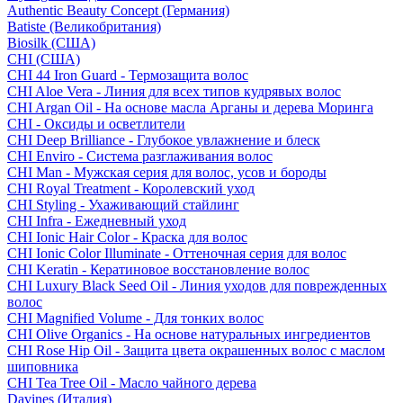
Authentic Beauty Concept (Германия)
Batiste (Великобритания)
Biosilk (США)
CHI (США)
CHI 44 Iron Guard - Термозащита волос
CHI Aloe Vera - Линия для всех типов кудрявых волос
CHI Argan Oil - На основе масла Арганы и дерева Моринга
CHI - Оксиды и осветлители
CHI Deep Brilliance - Глубокое увлажнение и блеск
CHI Enviro - Система разглаживания волос
CHI Man - Мужская серия для волос, усов и бороды
CHI Royal Treatment - Королевский уход
CHI Styling - Ухаживающий стайлинг
CHI Infra - Ежедневный уход
CHI Ionic Hair Color - Краска для волос
CHI Ionic Color Illuminate - Оттеночная серия для волос
CHI Keratin - Кератиновое восстановление волос
CHI Luxury Black Seed Oil - Линия уходов для поврежденных
волос
CHI Magnified Volume - Для тонких волос
CHI Olive Organics - На основе натуральных ингредиентов
CHI Rose Hip Oil - Защита цвета окрашенных волос с маслом
шиповника
CHI Tea Tree Oil - Масло чайного дерева
Davines (Италия)