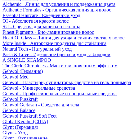
Alchemic - Линия для усиления и поддержания цвета
Authentic Formulas - Органическая линия для волос
Essential Haircare - Eжедневный уход
OI - Абсолютная красота волос
SU - Средства для защиты от солнца
Finest Pigments - Био-ламинирование волос
Heart Of Glass – Линия для ухода и сияния светлых волос
More Inside - Авторские продукты для стайлинга
Natural Tech - Натуральный уход
Pasta & Love - Идеальное бритье и уход за бородой
A SINGLE SHAMPOO
The Circle Chronicles - Маски с мгновенным эффектом
Gehwol (Германия)
Gehwol Med
Gehwol - Пластыри, супинаторы, средства из гель-полимера
Gehwol - Универсальные средства
Gehwol - Профессиональные и специальные средства
Gehwol Fusskraft
Gehwol Gerlasan - Средства для тела
Gehwol Balance
Gehwol Fusskraft Soft Feet
Global Keratin (США)
Glynt (Германия)
Glynt - Уход
Glynt - Окрашивание