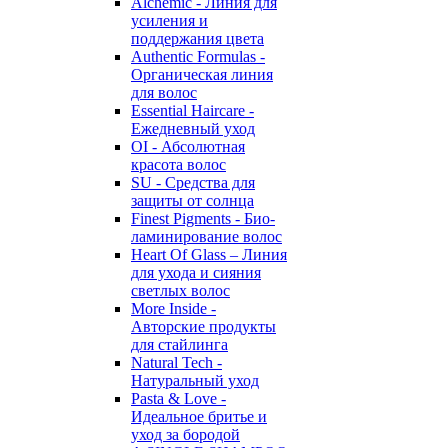
Alchemic - Линия для
усиления и
поддержания цвета
Authentic Formulas -
Органическая линия
для волос
Essential Haircare -
Eжедневный уход
OI - Абсолютная
красота волос
SU - Средства для
защиты от солнца
Finest Pigments - Био-
ламинирование волос
Heart Of Glass – Линия
для ухода и сияния
светлых волос
More Inside -
Авторские продукты
для стайлинга
Natural Tech -
Натуральный уход
Pasta & Love -
Идеальное бритье и
уход за бородой