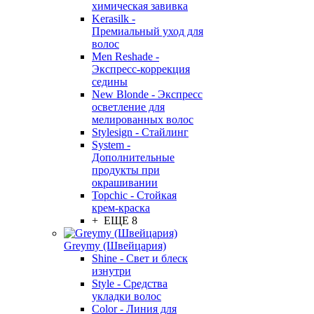
химическая завивка
Kerasilk -
Премиальный уход для
волос
Men Reshade -
Экспресс-коррекция
седины
New Blonde - Экспресс
осветление для
мелированных волос
Stylesign - Стайлинг
System -
Дополнительные
продукты при
окрашивании
Topchic - Стойкая
крем-краска
+ ЕЩЕ 8
Greymy (Швейцария)
Shine - Свет и блеск
изнутри
Style - Средства
укладки волос
Color - Линия для