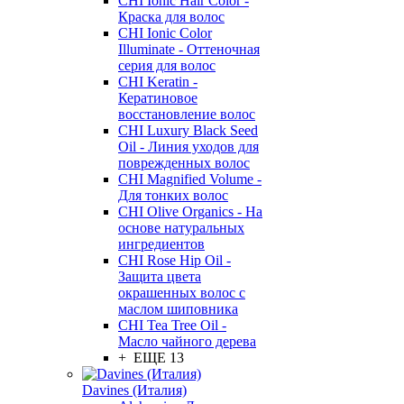
CHI Ionic Hair Color -
Краска для волос
CHI Ionic Color
Illuminate - Оттеночная
серия для волос
CHI Keratin -
Кератиновое
восстановление волос
CHI Luxury Black Seed
Oil - Линия уходов для
поврежденных волос
CHI Magnified Volume -
Для тонких волос
CHI Olive Organics - На
основе натуральных
ингредиентов
CHI Rose Hip Oil -
Защита цвета
окрашенных волос с
маслом шиповника
CHI Tea Tree Oil -
Масло чайного дерева
+ ЕЩЕ 13
Davines (Италия)