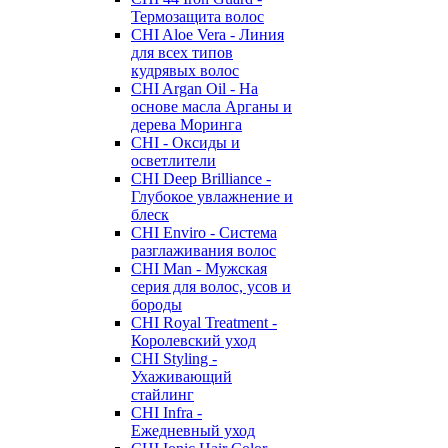
Термозащита волос
CHI Aloe Vera - Линия
для всех типов
кудрявых волос
CHI Argan Oil - На
основе масла Арганы и
дерева Моринга
CHI - Оксиды и
осветлители
CHI Deep Brilliance -
Глубокое увлажнение и
блеск
CHI Enviro - Система
разглаживания волос
CHI Man - Мужская
серия для волос, усов и
бороды
CHI Royal Treatment -
Королевский уход
CHI Styling -
Ухаживающий
стайлинг
CHI Infra -
Ежедневный уход