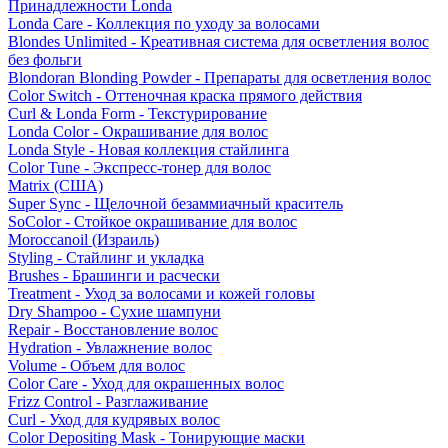
Принадлежности Londa
Londa Care - Коллекция по уходу за волосами
Blondes Unlimited - Креативная система для осветления волос
без фольги
Blondoran Blonding Powder - Препараты для осветления волос
Color Switch - Оттеночная краска прямого действия
Curl & Londa Form - Текстурирование
Londa Color - Окрашивание для волос
Londa Style - Новая коллекция стайлинга
Color Tune - Экспресс-тонер для волос
Matrix (США)
Super Sync - Щелочной безаммиачный краситель
SoColor - Стойкое окрашивание для волос
Moroccanoil (Израиль)
Styling - Стайлинг и укладка
Brushes - Брашинги и расчески
Treatment - Уход за волосами и кожей головы
Dry Shampoo - Сухие шампуни
Repair - Восстановление волос
Hydration - Увлажнение волос
Volume - Объем для волос
Color Care - Уход для окрашенных волос
Frizz Control - Разглаживание
Curl - Уход для кудрявых волос
Color Depositing Mask - Тонирующие маски