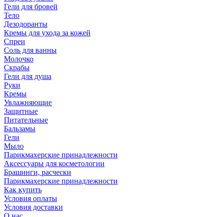
Гели для бровей
Тело
Дезодоранты
Кремы для ухода за кожей
Спреи
Соль для ванны
Молочко
Скрабы
Гели для душа
Руки
Кремы
Увлажняющие
Защитные
Питательные
Бальзамы
Гели
Мыло
Парикмахерские принадлежности
Аксессуары для косметологии
Брашинги, расчески
Парикмахерские принадлежности
Как купить
Условия оплаты
Условия доставки
О нас