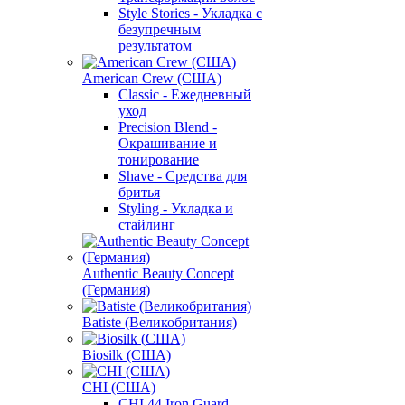
Style Stories - Укладка с
безупречным
результатом
American Crew (США)
Classic - Ежедневный
уход
Precision Blend -
Окрашивание и
тонирование
Shave - Средства для
бритья
Styling - Укладка и
стайлинг
Authentic Beauty Concept
(Германия)
Batiste (Великобритания)
Biosilk (США)
CHI (США)
CHI 44 Iron Guard -