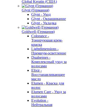
Global Keratin (США)
Glynt (Германия)
Glynt - Уход
Glynt - Окрашивание
Glynt - Укладка
Goldwell (Германия)
Colorance -
Тонирующая крем-
краска
Lightdimensions -
Премиум-осветление
Dualsenses -
Комплексный уход за
волосами
Elixir -
Восстанавливающее
масло
Elumen - Краска для
волос
Elumen Care - Уход за
волосами
Evolution -
Нейтральная