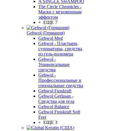
A SINGLE SHAMPOO
The Circle Chronicles -
Маски с мгновенным
эффектом
+ ЕЩЕ 7
Gehwol (Германия)
Gehwol Med
Gehwol - Пластыри,
супинаторы, средства
из гель-полимера
Gehwol -
Универсальные
средства
Gehwol -
Профессиональные и
специальные средства
Gehwol Fusskraft
Gehwol Gerlasan -
Средства для тела
Gehwol Balance
Gehwol Fusskraft Soft
Feet
+ ЕЩЕ 3