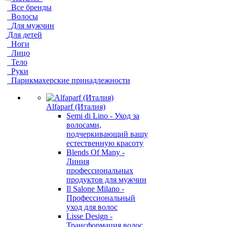
Все бренды
Волосы
Для мужчин
Для детей
Ноги
Лицо
Тело
Руки
Парикмахерские принадлежности
Alfaparf (Италия)
Semi di Lino - Уход за
волосами,
подчеркивающий вашу
естественную красоту
Blends Of Many -
Линия
профессиональных
продуктов для мужчин
Il Salone Milano -
Профессиональный
уход для волос
Lisse Design -
Трансформация волос