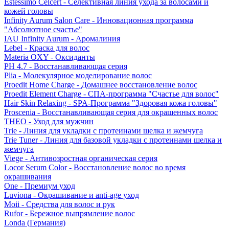
Estessimo Celcert - Селективная линия ухода за волосами и
кожей головы
Infinity Aurum Salon Care - Инновационная программа
"Абсолютное счастье"
IAU Infinity Aurum - Аромалиния
Lebel - Краска для волос
Materia OXY - Оксиданты
PH 4.7 - Восстанавливающая серия
Plia - Молекулярное моделирование волос
Proedit Home Charge - Домашнее восстановление волос
Proedit Element Charge - СПА-программа "Счастье для волос"
Hair Skin Relaxing - SPA-Программа "Здоровая кожа головы"
Proscenia - Восстанавливающая серия для окрашенных волос
THEO - Уход для мужчин
Trie - Линия для укладки с протеинами шелка и жемчуга
Trie Tuner - Линия для базовой укладки с протеинами шелка и
жемчуга
Viege - Антивозростная органическая серия
Locor Serum Color - Восстановление волос во время
окрашивания
One - Премиум уход
Luviona - Окрашивание и anti-age уход
Moii - Средства для волос и рук
Rufor - Бережное выпрямление волос
Londa (Германия)