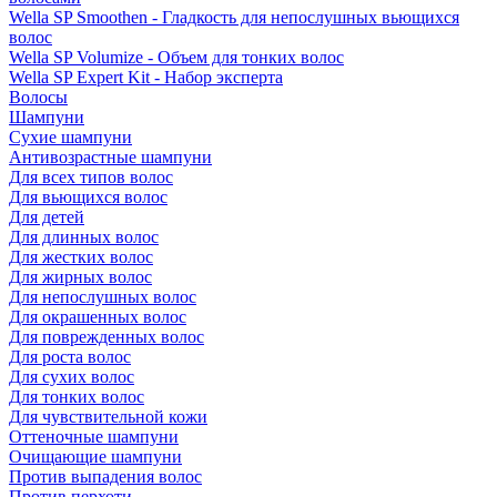
Wella SP Smoothen - Гладкость для непослушных вьющихся
волос
Wella SP Volumize - Объем для тонких волос
Wella SP Expert Kit - Набор эксперта
Волосы
Шампуни
Сухие шампуни
Антивозрастные шампуни
Для всех типов волос
Для вьющихся волос
Для детей
Для длинных волос
Для жестких волос
Для жирных волос
Для непослушных волос
Для окрашенных волос
Для поврежденных волос
Для роста волос
Для сухих волос
Для тонких волос
Для чувствительной кожи
Оттеночные шампуни
Очищающие шампуни
Против выпадения волос
Против перхоти