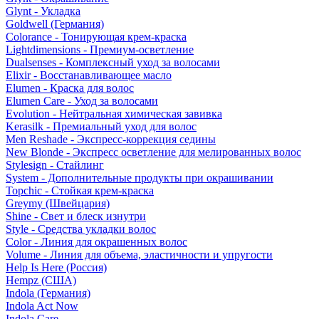
Glynt - Укладка
Goldwell (Германия)
Colorance - Тонирующая крем-краска
Lightdimensions - Премиум-осветление
Dualsenses - Комплексный уход за волосами
Elixir - Восстанавливающее масло
Elumen - Краска для волос
Elumen Care - Уход за волосами
Evolution - Нейтральная химическая завивка
Kerasilk - Премиальный уход для волос
Men Reshade - Экспресс-коррекция седины
New Blonde - Экспресс осветление для мелированных волос
Stylesign - Стайлинг
System - Дополнительные продукты при окрашивании
Topchic - Стойкая крем-краска
Greymy (Швейцария)
Shine - Свет и блеск изнутри
Style - Средства укладки волос
Color - Линия для окрашенных волос
Volume - Линия для объема, эластичности и упругости
Help Is Here (Россия)
Hempz (США)
Indola (Германия)
Indola Act Now
Indola Care