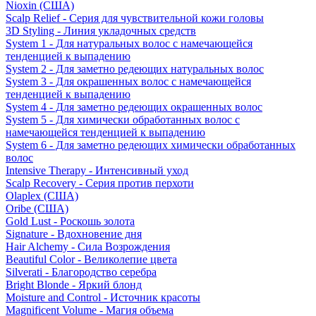
Nioxin (США)
Scalp Relief - Серия для чувствительной кожи головы
3D Styling - Линия укладочных средств
System 1 - Для натуральных волос с намечающейся
тенденцией к выпадению
System 2 - Для заметно редеющих натуральных волос
System 3 - Для окрашенных волос с намечающейся
тенденцией к выпадению
System 4 - Для заметно редеющих окрашенных волос
System 5 - Для химически обработанных волос с
намечающейся тенденцией к выпадению
System 6 - Для заметно редеющих химически обработанных
волос
Intensive Therapy - Интенсивный уход
Scalp Recovery - Серия против перхоти
Olaplex (США)
Oribe (США)
Gold Lust - Роскошь золота
Signature - Вдохновение дня
Hair Alchemy - Сила Возрождения
Beautiful Color - Великолепие цвета
Silverati - Благородство серебра
Bright Blonde - Яркий блонд
Moisture and Control - Источник красоты
Magnificent Volume - Магия объема