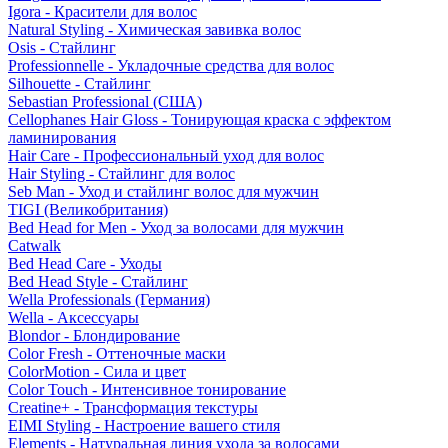
Igora - Красители для волос
Natural Styling - Химическая завивка волос
Osis - Стайлинг
Professionnelle - Укладочные средства для волос
Silhouette - Стайлинг
Sebastian Professional (США)
Cellophanes Hair Gloss - Тонирующая краска с эффектом
ламинирования
Hair Care - Профессиональный уход для волос
Hair Styling - Стайлинг для волос
Seb Man - Уход и стайлинг волос для мужчин
TIGI (Великобритания)
Bed Head for Men - Уход за волосами для мужчин
Catwalk
Bed Head Care - Уходы
Bed Head Style - Стайлинг
Wella Professionals (Германия)
Wella - Аксессуары
Blondor - Блондирование
Color Fresh - Оттеночные маски
ColorMotion - Сила и цвет
Color Touch - Интенсивное тонирование
Creatine+ - Трансформация текстуры
EIMI Styling - Настроение вашего стиля
Elements - Натуральная линия ухода за волосами