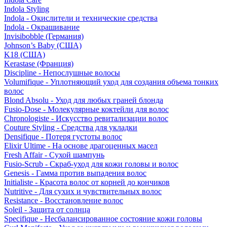
Indola Styling
Indola - Окислители и технические средства
Indola - Окрашивание
Invisibobble (Германия)
Johnson’s Baby (США)
K18 (США)
Kerastase (Франция)
Discipline - Непослушные волосы
Volumifique - Уплотняющий уход для создания объема тонких
волос
Blond Absolu - Уход для любых граней блонда
Fusio-Dose - Молекулярные коктейли для волос
Chronologiste - Искусство ревитализации волос
Couture Styling - Средства для укладки
Densifique - Потеря густоты волос
Elixir Ultime - На основе драгоценных масел
Fresh Affair - Сухой шампунь
Fusio-Scrub - Скраб-уход для кожи головы и волос
Genesis - Гамма против выпадения волос
Initialiste - Красота волос от корней до кончиков
Nutritive - Для сухих и чувствительных волос
Resistance - Восстановление волос
Soleil - Защита от солнца
Specifique - Несбалансированное состояние кожи головы