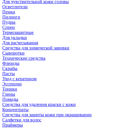
Для чувствительной кожи головы
Осветлители
Пенки
Пилинги
Пудры
Спреи
Термозащитные
Для укладки
Для расчесывания
Средства для химической завивки
Сыворотки
Технические средства
Флюиды
Скрабы
Пасты
Уход с кератином
Эссенции
Тоники
Глины
Помады
Средства для удаления краски с кожи
Концентраты
Средства для защиты кожи при окрашивании
Салфетки для волос
Праймеры