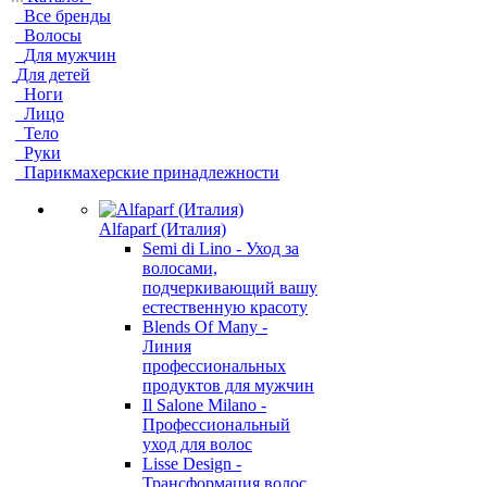
Все бренды
Волосы
Для мужчин
Для детей
Ноги
Лицо
Тело
Руки
Парикмахерские принадлежности
Alfaparf (Италия)
Semi di Lino - Уход за
волосами,
подчеркивающий вашу
естественную красоту
Blends Of Many -
Линия
профессиональных
продуктов для мужчин
Il Salone Milano -
Профессиональный
уход для волос
Lisse Design -
Трансформация волос