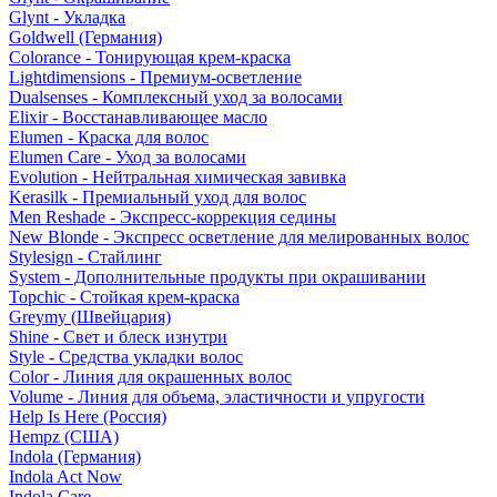
Glynt - Укладка
Goldwell (Германия)
Colorance - Тонирующая крем-краска
Lightdimensions - Премиум-осветление
Dualsenses - Комплексный уход за волосами
Elixir - Восстанавливающее масло
Elumen - Краска для волос
Elumen Care - Уход за волосами
Evolution - Нейтральная химическая завивка
Kerasilk - Премиальный уход для волос
Men Reshade - Экспресс-коррекция седины
New Blonde - Экспресс осветление для мелированных волос
Stylesign - Стайлинг
System - Дополнительные продукты при окрашивании
Topchic - Стойкая крем-краска
Greymy (Швейцария)
Shine - Свет и блеск изнутри
Style - Средства укладки волос
Color - Линия для окрашенных волос
Volume - Линия для объема, эластичности и упругости
Help Is Here (Россия)
Hempz (США)
Indola (Германия)
Indola Act Now
Indola Care