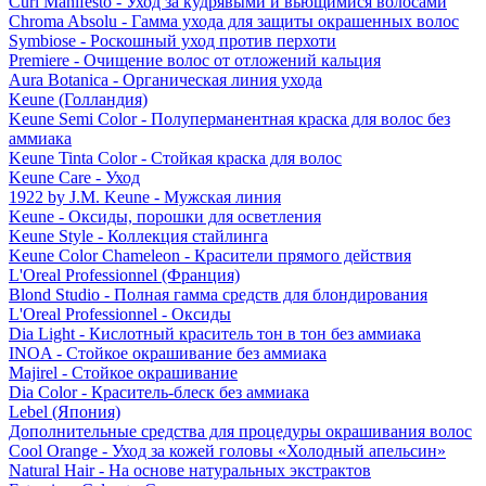
Curl Manifesto - Уход за кудрявыми и вьющимися волосами
Chroma Absolu - Гамма ухода для защиты окрашенных волос
Symbiose - Роскошный уход против перхоти
Premiere - Очищение волос от отложений кальция
Aura Botanica - Органическая линия ухода
Keune (Голландия)
Keune Semi Color - Полуперманентная краска для волос без
аммиака
Keune Tinta Color - Стойкая краска для волос
Keune Care - Уход
1922 by J.M. Keune - Мужская линия
Keune - Оксиды, порошки для осветления
Keune Style - Коллекция стайлинга
Keune Color Chameleon - Красители прямого действия
L'Oreal Professionnel (Франция)
Blond Studio - Полная гамма средств для блондирования
L'Oreal Professionnel - Оксиды
Dia Light - Кислотный краситель тон в тон без аммиака
INOA - Стойкое окрашивание без аммиака
Majirel - Стойкое окрашивание
Dia Color - Краситель-блеск без аммиака
Lebel (Япония)
Дополнительные средства для процедуры окрашивания волос
Cool Orange - Уход за кожей головы «Холодный апельсин»
Natural Hair - На основе натуральных экстрактов