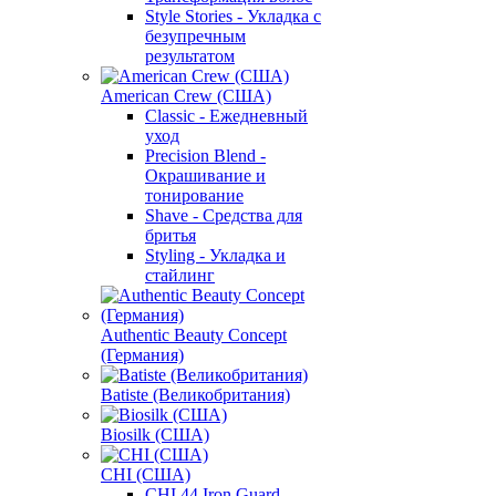
Style Stories - Укладка с
безупречным
результатом
American Crew (США)
Classic - Ежедневный
уход
Precision Blend -
Окрашивание и
тонирование
Shave - Средства для
бритья
Styling - Укладка и
стайлинг
Authentic Beauty Concept
(Германия)
Batiste (Великобритания)
Biosilk (США)
CHI (США)
CHI 44 Iron Guard -