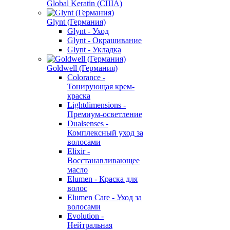
Global Keratin (США)
Glynt (Германия)
Glynt - Уход
Glynt - Окрашивание
Glynt - Укладка
Goldwell (Германия)
Colorance -
Тонирующая крем-
краска
Lightdimensions -
Премиум-осветление
Dualsenses -
Комплексный уход за
волосами
Elixir -
Восстанавливающее
масло
Elumen - Краска для
волос
Elumen Care - Уход за
волосами
Evolution -
Нейтральная