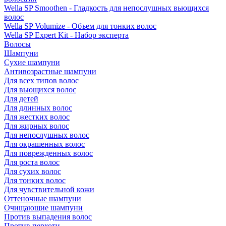
Wella SP Smoothen - Гладкость для непослушных вьющихся
волос
Wella SP Volumize - Объем для тонких волос
Wella SP Expert Kit - Набор эксперта
Волосы
Шампуни
Сухие шампуни
Антивозрастные шампуни
Для всех типов волос
Для вьющихся волос
Для детей
Для длинных волос
Для жестких волос
Для жирных волос
Для непослушных волос
Для окрашенных волос
Для поврежденных волос
Для роста волос
Для сухих волос
Для тонких волос
Для чувствительной кожи
Оттеночные шампуни
Очищающие шампуни
Против выпадения волос
Против перхоти