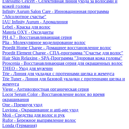
Estessimo Celcert - Селективная линия ухода за волосами и
кожей головы
Infinity Aurum Salon Care - Инновационная программа
"Абсолютное счастье"
IAU Infinity Aurum - Аромалиния
Lebel - Краска для волос
Materia OXY - Оксиданты
PH 4.7 - Восстанавливающая серия
Plia - Молекулярное моделирование волос
Proedit Home Charge - Домашнее восстановление волос
Proedit Element Charge - СПА-программа "Счастье для волос"
Hair Skin Relaxing - SPA-Программа "Здоровая кожа головы"
Proscenia - Восстанавливающая серия для окрашенных волос
THEO - Уход для мужчин
Trie - Линия для укладки с протеинами шелка и жемчуга
Trie Tuner - Линия для базовой укладки с протеинами шелка и
жемчуга
Viege - Антивозростная органическая серия
Locor Serum Color - Восстановление волос во время
окрашивания
One - Премиум уход
Luviona - Окрашивание и anti-age уход
Moii - Средства для волос и рук
Rufor - Бережное выпрямление волос
Londa (Германия)