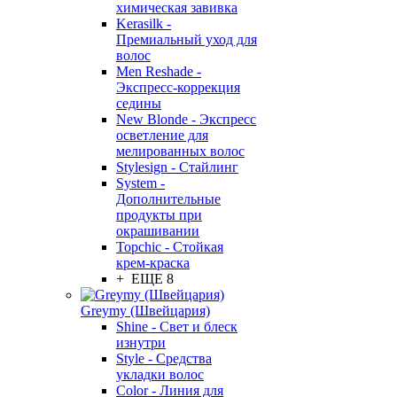
химическая завивка
Kerasilk -
Премиальный уход для
волос
Men Reshade -
Экспресс-коррекция
седины
New Blonde - Экспресс
осветление для
мелированных волос
Stylesign - Стайлинг
System -
Дополнительные
продукты при
окрашивании
Topchic - Стойкая
крем-краска
+ ЕЩЕ 8
Greymy (Швейцария)
Shine - Свет и блеск
изнутри
Style - Средства
укладки волос
Color - Линия для