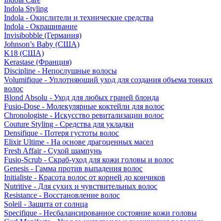
Indola Styling
Indola - Окислители и технические средства
Indola - Окрашивание
Invisibobble (Германия)
Johnson’s Baby (США)
K18 (США)
Kerastase (Франция)
Discipline - Непослушные волосы
Volumifique - Уплотняющий уход для создания объема тонких
волос
Blond Absolu - Уход для любых граней блонда
Fusio-Dose - Молекулярные коктейли для волос
Chronologiste - Искусство ревитализации волос
Couture Styling - Средства для укладки
Densifique - Потеря густоты волос
Elixir Ultime - На основе драгоценных масел
Fresh Affair - Сухой шампунь
Fusio-Scrub - Скраб-уход для кожи головы и волос
Genesis - Гамма против выпадения волос
Initialiste - Красота волос от корней до кончиков
Nutritive - Для сухих и чувствительных волос
Resistance - Восстановление волос
Soleil - Защита от солнца
Specifique - Несбалансированное состояние кожи головы