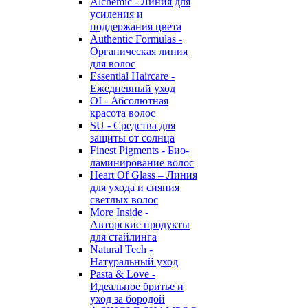
Alchemic - Линия для
усиления и
поддержания цвета
Authentic Formulas -
Органическая линия
для волос
Essential Haircare -
Eжедневный уход
OI - Абсолютная
красота волос
SU - Средства для
защиты от солнца
Finest Pigments - Био-
ламинирование волос
Heart Of Glass – Линия
для ухода и сияния
светлых волос
More Inside -
Авторские продукты
для стайлинга
Natural Tech -
Натуральный уход
Pasta & Love -
Идеальное бритье и
уход за бородой