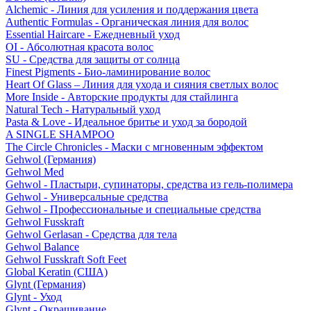
Alchemic - Линия для усиления и поддержания цвета
Authentic Formulas - Органическая линия для волос
Essential Haircare - Eжедневный уход
OI - Абсолютная красота волос
SU - Средства для защиты от солнца
Finest Pigments - Био-ламинирование волос
Heart Of Glass – Линия для ухода и сияния светлых волос
More Inside - Авторские продукты для стайлинга
Natural Tech - Натуральный уход
Pasta & Love - Идеальное бритье и уход за бородой
A SINGLE SHAMPOO
The Circle Chronicles - Маски с мгновенным эффектом
Gehwol (Германия)
Gehwol Med
Gehwol - Пластыри, супинаторы, средства из гель-полимера
Gehwol - Универсальные средства
Gehwol - Профессиональные и специальные средства
Gehwol Fusskraft
Gehwol Gerlasan - Средства для тела
Gehwol Balance
Gehwol Fusskraft Soft Feet
Global Keratin (США)
Glynt (Германия)
Glynt - Уход
Glynt - Окрашивание