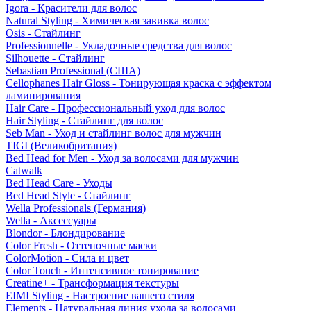
Igora - Красители для волос
Natural Styling - Химическая завивка волос
Osis - Стайлинг
Professionnelle - Укладочные средства для волос
Silhouette - Стайлинг
Sebastian Professional (США)
Cellophanes Hair Gloss - Тонирующая краска с эффектом
ламинирования
Hair Care - Профессиональный уход для волос
Hair Styling - Стайлинг для волос
Seb Man - Уход и стайлинг волос для мужчин
TIGI (Великобритания)
Bed Head for Men - Уход за волосами для мужчин
Catwalk
Bed Head Care - Уходы
Bed Head Style - Стайлинг
Wella Professionals (Германия)
Wella - Аксессуары
Blondor - Блондирование
Color Fresh - Оттеночные маски
ColorMotion - Сила и цвет
Color Touch - Интенсивное тонирование
Creatine+ - Трансформация текстуры
EIMI Styling - Настроение вашего стиля
Elements - Натуральная линия ухода за волосами