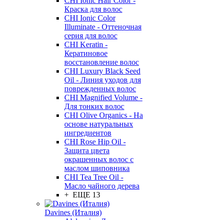
CHI Ionic Hair Color -
Краска для волос
CHI Ionic Color
Illuminate - Оттеночная
серия для волос
CHI Keratin -
Кератиновое
восстановление волос
CHI Luxury Black Seed
Oil - Линия уходов для
поврежденных волос
CHI Magnified Volume -
Для тонких волос
CHI Olive Organics - На
основе натуральных
ингредиентов
CHI Rose Hip Oil -
Защита цвета
окрашенных волос с
маслом шиповника
CHI Tea Tree Oil -
Масло чайного дерева
+ ЕЩЕ 13
Davines (Италия)