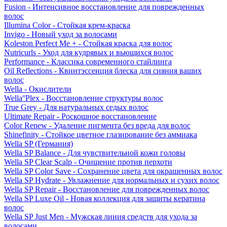
Fusion - Интенсивное восстановление для поврежденных
волос
Illumina Color - Стойкая крем-краска
Invigo - Новый уход за волосами
Koleston Perfect Me + - Стойкая краска для волос
Nutricurls - Уход для кудрявых и вьющихся волос
Performance - Классика современного стайлинга
Oil Reflections - Квинтэссенция блеска для сияния ваших
волос
Wella - Окислители
Wella°Plex - Восстановление структуры волос
True Grey - Для натуральных седых волос
Ultimate Repair - Роскошное восстановление
Color Renew - Удаление пигмента без вреда для волос
Shinefinity - Стойкое цветное глазирование без аммиака
Wella SP (Германия)
Wella SP Balance - Для чувствительной кожи головы
Wella SP Clear Scalp - Очищение против перхоти
Wella SP Color Save - Сохранение цвета для окрашенных волос
Wella SP Hydrate - Увлажнение для нормальных и сухих волос
Wella SP Repair - Восстановление для поврежденных волос
Wella SP Luxe Oil - Новая коллекция для защиты кератина
волос
Wella SP Just Men - Мужская линия средств для ухода за
волосами