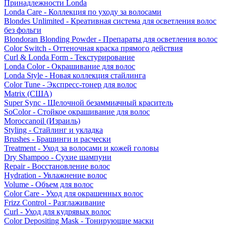
Принадлежности Londa
Londa Care - Коллекция по уходу за волосами
Blondes Unlimited - Креативная система для осветления волос
без фольги
Blondoran Blonding Powder - Препараты для осветления волос
Color Switch - Оттеночная краска прямого действия
Curl & Londa Form - Текстурирование
Londa Color - Окрашивание для волос
Londa Style - Новая коллекция стайлинга
Color Tune - Экспресс-тонер для волос
Matrix (США)
Super Sync - Щелочной безаммиачный краситель
SoColor - Стойкое окрашивание для волос
Moroccanoil (Израиль)
Styling - Стайлинг и укладка
Brushes - Брашинги и расчески
Treatment - Уход за волосами и кожей головы
Dry Shampoo - Сухие шампуни
Repair - Восстановление волос
Hydration - Увлажнение волос
Volume - Объем для волос
Color Care - Уход для окрашенных волос
Frizz Control - Разглаживание
Curl - Уход для кудрявых волос
Color Depositing Mask - Тонирующие маски