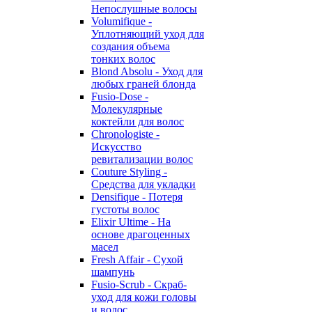
Непослушные волосы
Volumifique -
Уплотняющий уход для
создания объема
тонких волос
Blond Absolu - Уход для
любых граней блонда
Fusio-Dose -
Молекулярные
коктейли для волос
Chronologiste -
Искусство
ревитализации волос
Couture Styling -
Средства для укладки
Densifique - Потеря
густоты волос
Elixir Ultime - На
основе драгоценных
масел
Fresh Affair - Сухой
шампунь
Fusio-Scrub - Скраб-
уход для кожи головы
и волос