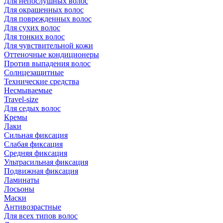
Для непослушных волос
Для окрашенных волос
Для поврежденных волос
Для сухих волос
Для тонких волос
Для чувствительной кожи
Оттеночные кондиционеры
Против выпадения волос
Солнцезащитные
Технические средства
Несмываемые
Travel-size
Для седых волос
Кремы
Лаки
Сильная фиксация
Слабая фиксация
Средняя фиксация
Ультрасильная фиксация
Подвижная фиксация
Ламинаты
Лосьоны
Маски
Антивозрастные
Для всех типов волос