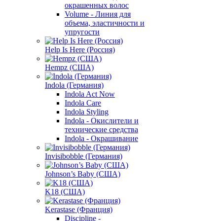
окрашенных волос
Volume - Линия для
объема, эластичности и
упругости
Help Is Here (Россия)
Hempz (США)
Indola (Германия)
Indola Act Now
Indola Care
Indola Styling
Indola - Окислители и
технические средства
Indola - Окрашивание
Invisibobble (Германия)
Johnson’s Baby (США)
K18 (США)
Kerastase (Франция)
Discipline -