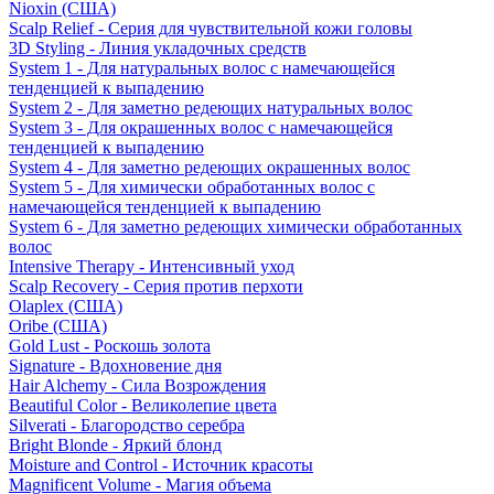
Nioxin (США)
Scalp Relief - Серия для чувствительной кожи головы
3D Styling - Линия укладочных средств
System 1 - Для натуральных волос с намечающейся
тенденцией к выпадению
System 2 - Для заметно редеющих натуральных волос
System 3 - Для окрашенных волос с намечающейся
тенденцией к выпадению
System 4 - Для заметно редеющих окрашенных волос
System 5 - Для химически обработанных волос с
намечающейся тенденцией к выпадению
System 6 - Для заметно редеющих химически обработанных
волос
Intensive Therapy - Интенсивный уход
Scalp Recovery - Серия против перхоти
Olaplex (США)
Oribe (США)
Gold Lust - Роскошь золота
Signature - Вдохновение дня
Hair Alchemy - Сила Возрождения
Beautiful Color - Великолепие цвета
Silverati - Благородство серебра
Bright Blonde - Яркий блонд
Moisture and Control - Источник красоты
Magnificent Volume - Магия объема