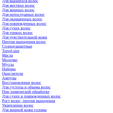
Для вьющихся волос
Для жестких волос
Для жирных волос
Для непослушных волос
Для окрашенных волос
Для поврежденных волос
Для сухих волос
Для тонких волос
Для чувствительной кожи
Против выпадения волос
Солнцезащитные
Travel-size
Масла
Молочко
Муссы
Наборы
Окислители
Ампулы
Восстановление волос
Для густоты и объема волос
При химической обработке
Для сухих и поврежденных волос
Рост волос, против выпадения
Укрепление волос
Для жирной кожи головы