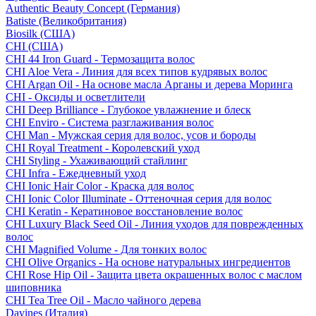
Authentic Beauty Concept (Германия)
Batiste (Великобритания)
Biosilk (США)
CHI (США)
CHI 44 Iron Guard - Термозащита волос
CHI Aloe Vera - Линия для всех типов кудрявых волос
CHI Argan Oil - На основе масла Арганы и дерева Моринга
CHI - Оксиды и осветлители
CHI Deep Brilliance - Глубокое увлажнение и блеск
CHI Enviro - Система разглаживания волос
CHI Man - Мужская серия для волос, усов и бороды
CHI Royal Treatment - Королевский уход
CHI Styling - Ухаживающий стайлинг
CHI Infra - Ежедневный уход
CHI Ionic Hair Color - Краска для волос
CHI Ionic Color Illuminate - Оттеночная серия для волос
CHI Keratin - Кератиновое восстановление волос
CHI Luxury Black Seed Oil - Линия уходов для поврежденных
волос
CHI Magnified Volume - Для тонких волос
CHI Olive Organics - На основе натуральных ингредиентов
CHI Rose Hip Oil - Защита цвета окрашенных волос с маслом
шиповника
CHI Tea Tree Oil - Масло чайного дерева
Davines (Италия)