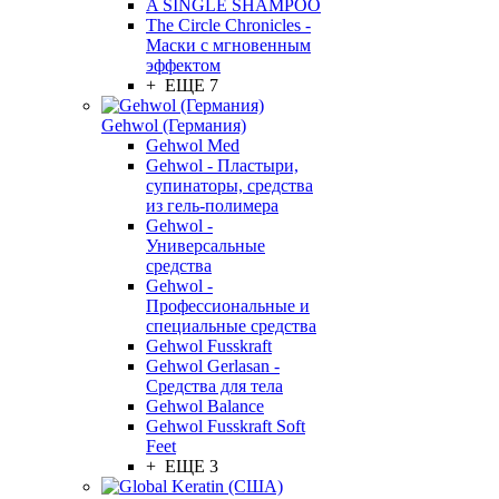
A SINGLE SHAMPOO
The Circle Chronicles -
Маски с мгновенным
эффектом
+ ЕЩЕ 7
Gehwol (Германия)
Gehwol Med
Gehwol - Пластыри,
супинаторы, средства
из гель-полимера
Gehwol -
Универсальные
средства
Gehwol -
Профессиональные и
специальные средства
Gehwol Fusskraft
Gehwol Gerlasan -
Средства для тела
Gehwol Balance
Gehwol Fusskraft Soft
Feet
+ ЕЩЕ 3