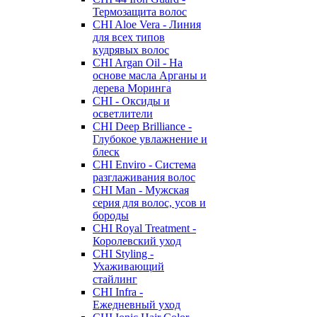
Термозащита волос
CHI Aloe Vera - Линия
для всех типов
кудрявых волос
CHI Argan Oil - На
основе масла Арганы и
дерева Моринга
CHI - Оксиды и
осветлители
CHI Deep Brilliance -
Глубокое увлажнение и
блеск
CHI Enviro - Система
разглаживания волос
CHI Man - Мужская
серия для волос, усов и
бороды
CHI Royal Treatment -
Королевский уход
CHI Styling -
Ухаживающий
стайлинг
CHI Infra -
Ежедневный уход