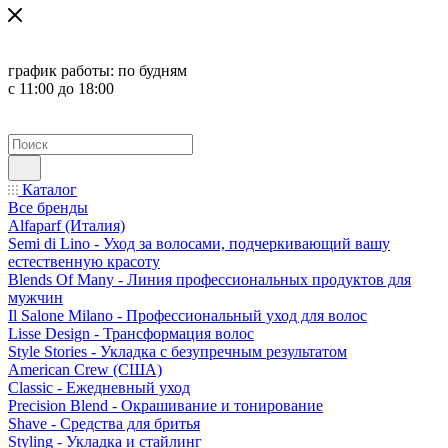
график работы:
по будням
с 11:00 до 18:00
Каталог
Все бренды
Alfaparf (Италия)
Semi di Lino - Уход за волосами, подчеркивающий вашу
естественную красоту
Blends Of Many - Линия профессиональных продуктов для
мужчин
Il Salone Milano - Профессиональный уход для волос
Lisse Design - Трансформация волос
Style Stories - Укладка с безупречным результатом
American Crew (США)
Classic - Ежедневный уход
Precision Blend - Окрашивание и тонирование
Shave - Средства для бритья
Styling - Укладка и стайлинг