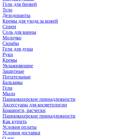
Гели для бровей
Тело
Дезодоранты
Кремы для ухода за кожей
Спреи
Соль для ванны
Молочко
Скрабы
Гели для душа
Руки
Кремы
Увлажняющие
Защитные
Питательные
Бальзамы
Гели
Мыло
Парикмахерские принадлежности
Аксессуары для косметологии
Брашинги, расчески
Парикмахерские принадлежности
Как купить
Условия оплаты
Условия доставки
О нас