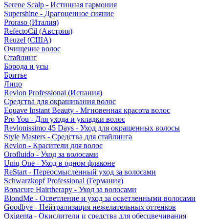
Serene Scalp - Истинная гармония
Supershine - Драгоценное сияние
Proraso (Италия)
RefectoCil (Австрия)
Reuzel (США)
Очищение волос
Стайлинг
Борода и усы
Бритье
Лицо
Revlon Professional (Испания)
Средства для окрашивания волос
Equave Instant Beauty - Мгновенная красота волос
Pro You - Для ухода и укладки волос
Revlonissimo 45 Days - Уход для окрашенных волосы
Style Masters - Средства для стайлинга
Revlon - Красители для волос
Orofluido - Уход за волосами
Uniq One - Уход в одном флаконе
ReStart - Переосмысленный уход за волосами
Schwarzkopf Professional (Германия)
Bonacure Hairtherapy - Уход за волосами
BlondMe - Осветление и уход за осветленными волосами
Goodbye - Нейтрализация нежелательных оттенков
Oxigenta - Окислители и средства для обесцвечивания