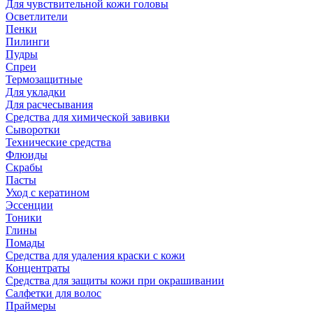
Для чувствительной кожи головы
Осветлители
Пенки
Пилинги
Пудры
Спреи
Термозащитные
Для укладки
Для расчесывания
Средства для химической завивки
Сыворотки
Технические средства
Флюиды
Скрабы
Пасты
Уход с кератином
Эссенции
Тоники
Глины
Помады
Средства для удаления краски с кожи
Концентраты
Средства для защиты кожи при окрашивании
Салфетки для волос
Праймеры