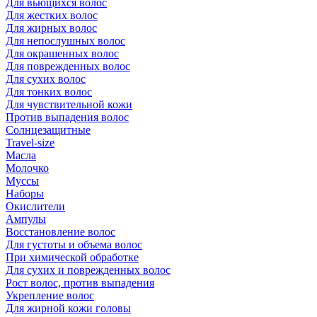
Для вьющихся волос
Для жестких волос
Для жирных волос
Для непослушных волос
Для окрашенных волос
Для поврежденных волос
Для сухих волос
Для тонких волос
Для чувствительной кожи
Против выпадения волос
Солнцезащитные
Travel-size
Масла
Молочко
Муссы
Наборы
Окислители
Ампулы
Восстановление волос
Для густоты и объема волос
При химической обработке
Для сухих и поврежденных волос
Рост волос, против выпадения
Укрепление волос
Для жирной кожи головы