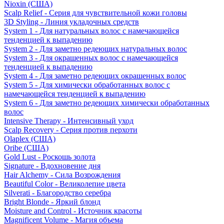
Nioxin (США)
Scalp Relief - Серия для чувствительной кожи головы
3D Styling - Линия укладочных средств
System 1 - Для натуральных волос с намечающейся
тенденцией к выпадению
System 2 - Для заметно редеющих натуральных волос
System 3 - Для окрашенных волос с намечающейся
тенденцией к выпадению
System 4 - Для заметно редеющих окрашенных волос
System 5 - Для химически обработанных волос с
намечающейся тенденцией к выпадению
System 6 - Для заметно редеющих химически обработанных
волос
Intensive Therapy - Интенсивный уход
Scalp Recovery - Серия против перхоти
Olaplex (США)
Oribe (США)
Gold Lust - Роскошь золота
Signature - Вдохновение дня
Hair Alchemy - Сила Возрождения
Beautiful Color - Великолепие цвета
Silverati - Благородство серебра
Bright Blonde - Яркий блонд
Moisture and Control - Источник красоты
Magnificent Volume - Магия объема