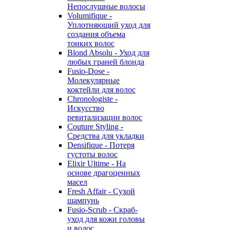
Непослушные волосы
Volumifique -
Уплотняющий уход для
создания объема
тонких волос
Blond Absolu - Уход для
любых граней блонда
Fusio-Dose -
Молекулярные
коктейли для волос
Chronologiste -
Искусство
ревитализации волос
Couture Styling -
Средства для укладки
Densifique - Потеря
густоты волос
Elixir Ultime - На
основе драгоценных
масел
Fresh Affair - Сухой
шампунь
Fusio-Scrub - Скраб-
уход для кожи головы
и волос