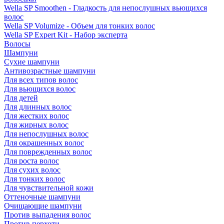
Wella SP Smoothen - Гладкость для непослушных вьющихся
волос
Wella SP Volumize - Объем для тонких волос
Wella SP Expert Kit - Набор эксперта
Волосы
Шампуни
Сухие шампуни
Антивозрастные шампуни
Для всех типов волос
Для вьющихся волос
Для детей
Для длинных волос
Для жестких волос
Для жирных волос
Для непослушных волос
Для окрашенных волос
Для поврежденных волос
Для роста волос
Для сухих волос
Для тонких волос
Для чувствительной кожи
Оттеночные шампуни
Очищающие шампуни
Против выпадения волос
Против перхоти