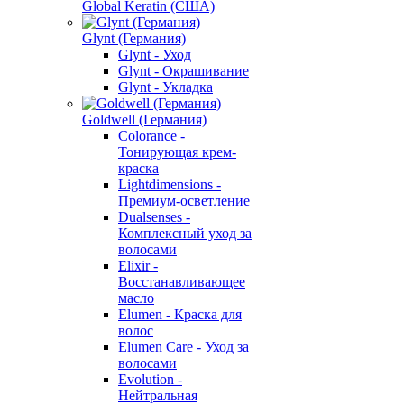
Global Keratin (США)
Glynt (Германия)
Glynt - Уход
Glynt - Окрашивание
Glynt - Укладка
Goldwell (Германия)
Colorance -
Тонирующая крем-
краска
Lightdimensions -
Премиум-осветление
Dualsenses -
Комплексный уход за
волосами
Elixir -
Восстанавливающее
масло
Elumen - Краска для
волос
Elumen Care - Уход за
волосами
Evolution -
Нейтральная