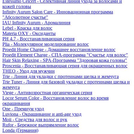
Estessimo Celcert - Селективная линия ухода за волосами и
кожей головы
Infinity Aurum Salon Care - Инновационная программа
"Абсолютное счастье"
IAU Infinity Aurum - Аромалиния
Lebel - Краска для волос
Materia OXY - Оксиданты
PH 4.7 - Восстанавливающая серия
Plia - Молекулярное моделирование волос
Proedit Home Charge - Домашнее восстановление волос
Proedit Element Charge - СПА-программа "Счастье для волос"
Hair Skin Relaxing - SPA-Программа "Здоровая кожа головы"
Proscenia - Восстанавливающая серия для окрашенных волос
THEO - Уход для мужчин
Trie - Линия для укладки с протеинами шелка и жемчуга
Trie Tuner - Линия для базовой укладки с протеинами шелка и
жемчуга
Viege - Антивозростная органическая серия
Locor Serum Color - Восстановление волос во время
окрашивания
One - Премиум уход
Luviona - Окрашивание и anti-age уход
Moii - Средства для волос и рук
Rufor - Бережное выпрямление волос
Londa (Германия)