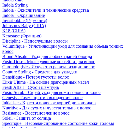
Indola Styling
Indola - Окислители и технические средства
Indola - Окрашивание
Invisibobble (Германия)
Johnson’s Baby (США)
K18 (США)
Kerastase (Франция)
Discipline - Непослушные волосы
Volumifique - Уплотняющий уход для создания объема тонких
волос
Blond Absolu - Уход для любых граней блонда
Fusio-Dose - Молекулярные коктейли для волос
Chronologiste - Искусство ревитализации волос
Couture Styling - Средства для укладки
Densifique - Потеря густоты волос
Elixir Ultime - На основе драгоценных масел
Fresh Affair - Сухой шампунь
Fusio-Scrub - Скраб-уход для кожи головы и волос
Genesis - Гамма против выпадения волос
Initialiste - Красота волос от корней до кончиков
Nutritive - Для сухих и чувствительных волос
Resistance - Восстановление волос
Soleil - Защита от солнца
Specifique - Несбалансированное состояние кожи головы