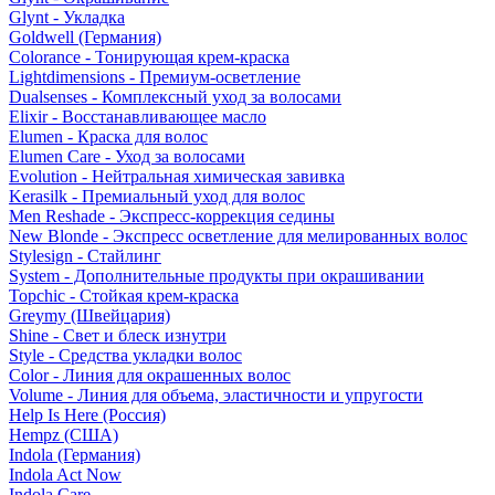
Glynt - Укладка
Goldwell (Германия)
Colorance - Тонирующая крем-краска
Lightdimensions - Премиум-осветление
Dualsenses - Комплексный уход за волосами
Elixir - Восстанавливающее масло
Elumen - Краска для волос
Elumen Care - Уход за волосами
Evolution - Нейтральная химическая завивка
Kerasilk - Премиальный уход для волос
Men Reshade - Экспресс-коррекция седины
New Blonde - Экспресс осветление для мелированных волос
Stylesign - Стайлинг
System - Дополнительные продукты при окрашивании
Topchic - Стойкая крем-краска
Greymy (Швейцария)
Shine - Свет и блеск изнутри
Style - Средства укладки волос
Color - Линия для окрашенных волос
Volume - Линия для объема, эластичности и упругости
Help Is Here (Россия)
Hempz (США)
Indola (Германия)
Indola Act Now
Indola Care