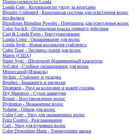
Принадлежности Londa
Londa Care - Коллекция по уходу за волосами
Blondes Unlimited - Креативная система для осветления волос
без фольги
Blondoran Blonding Powder - Препараты для осветления волос
Color Switch - Оттеночная краска прямого действия
Curl & Londa Form - Текстурирование
Londa Color - Окрашивание для волос
Londa Style - Новая коллекция стайлинга
Color Tune - Экспресс-тонер для волос
Matrix (США)
Super Sync - Щелочной безаммиачный краситель
SoColor - Стойкое окрашивание для волос
Moroccanoil (Израиль)
Styling - Стайлинг и укладка
Brushes - Брашинги и расчески
Treatment - Уход за волосами и кожей головы
Dry Shampoo - Сухие шампуни
Repair - Восстановление волос
Hydration - Увлажнение волос
Volume - Объем для волос
Color Care - Уход для окрашенных волос
Frizz Control - Разглаживание
Curl - Уход для кудрявых волос
Color Depositing Mask - Тонирующие маски