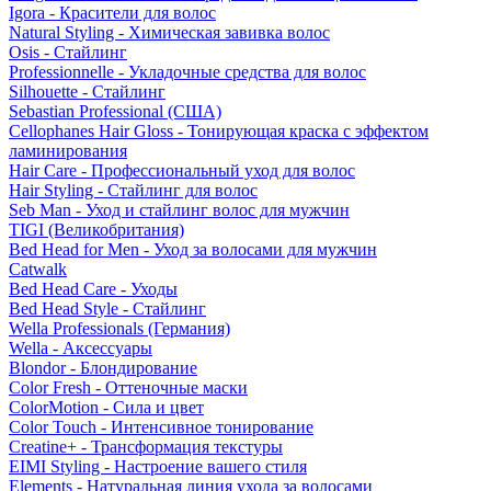
Igora - Красители для волос
Natural Styling - Химическая завивка волос
Osis - Стайлинг
Professionnelle - Укладочные средства для волос
Silhouette - Стайлинг
Sebastian Professional (США)
Cellophanes Hair Gloss - Тонирующая краска с эффектом
ламинирования
Hair Care - Профессиональный уход для волос
Hair Styling - Стайлинг для волос
Seb Man - Уход и стайлинг волос для мужчин
TIGI (Великобритания)
Bed Head for Men - Уход за волосами для мужчин
Catwalk
Bed Head Care - Уходы
Bed Head Style - Стайлинг
Wella Professionals (Германия)
Wella - Аксессуары
Blondor - Блондирование
Color Fresh - Оттеночные маски
ColorMotion - Сила и цвет
Color Touch - Интенсивное тонирование
Creatine+ - Трансформация текстуры
EIMI Styling - Настроение вашего стиля
Elements - Натуральная линия ухода за волосами