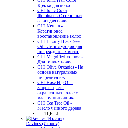
CHI Ionic Hair Color -
Краска для волос
CHI Ionic Color
Illuminate - Оттеночная
серия для волос
CHI Keratin -
Кератиновое
восстановление волос
CHI Luxury Black Seed
Oil - Линия уходов для
поврежденных волос
CHI Magnified Volume -
Для тонких волос
CHI Olive Organics - На
основе натуральных
ингредиентов
CHI Rose Hip Oil -
Защита цвета
окрашенных волос с
маслом шиповника
CHI Tea Tree Oil -
Масло чайного дерева
+ ЕЩЕ 13
Davines (Италия)