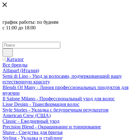
график работы:
по будням
с 11:00 до 18:00
Каталог
Все бренды
Alfaparf (Италия)
Semi di Lino - Уход за волосами, подчеркивающий вашу
естественную красоту
Blends Of Many - Линия профессиональных продуктов для
мужчин
Il Salone Milano - Профессиональный уход для волос
Lisse Design - Трансформация волос
Style Stories - Укладка с безупречным результатом
American Crew (США)
Classic - Ежедневный уход
Precision Blend - Окрашивание и тонирование
Shave - Средства для бритья
Styling - Укладка и стайлинг