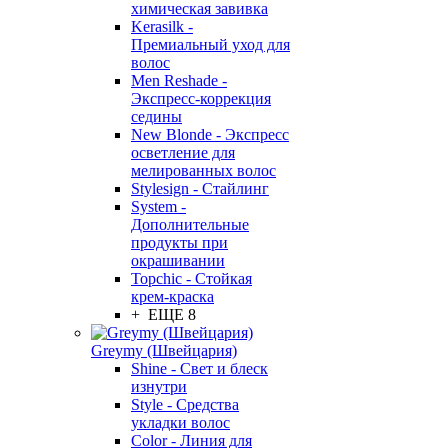
химическая завивка
Kerasilk -
Премиальный уход для
волос
Men Reshade -
Экспресс-коррекция
седины
New Blonde - Экспресс
осветление для
мелированных волос
Stylesign - Стайлинг
System -
Дополнительные
продукты при
окрашивании
Topchic - Стойкая
крем-краска
+ ЕЩЕ 8
Greymy (Швейцария)
Shine - Свет и блеск
изнутри
Style - Средства
укладки волос
Color - Линия для