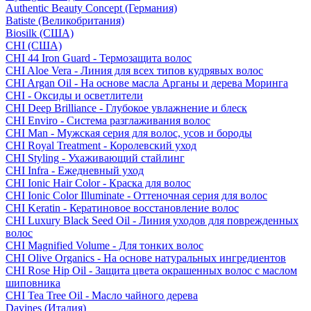
Authentic Beauty Concept (Германия)
Batiste (Великобритания)
Biosilk (США)
CHI (США)
CHI 44 Iron Guard - Термозащита волос
CHI Aloe Vera - Линия для всех типов кудрявых волос
CHI Argan Oil - На основе масла Арганы и дерева Моринга
CHI - Оксиды и осветлители
CHI Deep Brilliance - Глубокое увлажнение и блеск
CHI Enviro - Система разглаживания волос
CHI Man - Мужская серия для волос, усов и бороды
CHI Royal Treatment - Королевский уход
CHI Styling - Ухаживающий стайлинг
CHI Infra - Ежедневный уход
CHI Ionic Hair Color - Краска для волос
CHI Ionic Color Illuminate - Оттеночная серия для волос
CHI Keratin - Кератиновое восстановление волос
CHI Luxury Black Seed Oil - Линия уходов для поврежденных
волос
CHI Magnified Volume - Для тонких волос
CHI Olive Organics - На основе натуральных ингредиентов
CHI Rose Hip Oil - Защита цвета окрашенных волос с маслом
шиповника
CHI Tea Tree Oil - Масло чайного дерева
Davines (Италия)