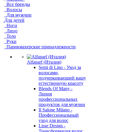
Все бренды
Волосы
Для мужчин
Для детей
Ноги
Лицо
Тело
Руки
Парикмахерские принадлежности
Alfaparf (Италия)
Semi di Lino - Уход за
волосами,
подчеркивающий вашу
естественную красоту
Blends Of Many -
Линия
профессиональных
продуктов для мужчин
Il Salone Milano -
Профессиональный
уход для волос
Lisse Design -
Трансформация волос