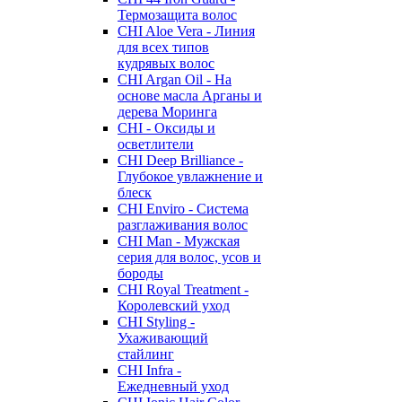
Термозащита волос
CHI Aloe Vera - Линия
для всех типов
кудрявых волос
CHI Argan Oil - На
основе масла Арганы и
дерева Моринга
CHI - Оксиды и
осветлители
CHI Deep Brilliance -
Глубокое увлажнение и
блеск
CHI Enviro - Система
разглаживания волос
CHI Man - Мужская
серия для волос, усов и
бороды
CHI Royal Treatment -
Королевский уход
CHI Styling -
Ухаживающий
стайлинг
CHI Infra -
Ежедневный уход