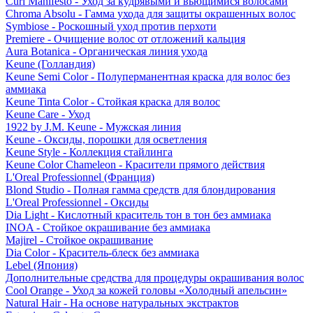
Curl Manifesto - Уход за кудрявыми и вьющимися волосами
Chroma Absolu - Гамма ухода для защиты окрашенных волос
Symbiose - Роскошный уход против перхоти
Premiere - Очищение волос от отложений кальция
Aura Botanica - Органическая линия ухода
Keune (Голландия)
Keune Semi Color - Полуперманентная краска для волос без
аммиака
Keune Tinta Color - Стойкая краска для волос
Keune Care - Уход
1922 by J.M. Keune - Мужская линия
Keune - Оксиды, порошки для осветления
Keune Style - Коллекция стайлинга
Keune Color Chameleon - Красители прямого действия
L'Oreal Professionnel (Франция)
Blond Studio - Полная гамма средств для блондирования
L'Oreal Professionnel - Оксиды
Dia Light - Кислотный краситель тон в тон без аммиака
INOA - Стойкое окрашивание без аммиака
Majirel - Стойкое окрашивание
Dia Color - Краситель-блеск без аммиака
Lebel (Япония)
Дополнительные средства для процедуры окрашивания волос
Cool Orange - Уход за кожей головы «Холодный апельсин»
Natural Hair - На основе натуральных экстрактов