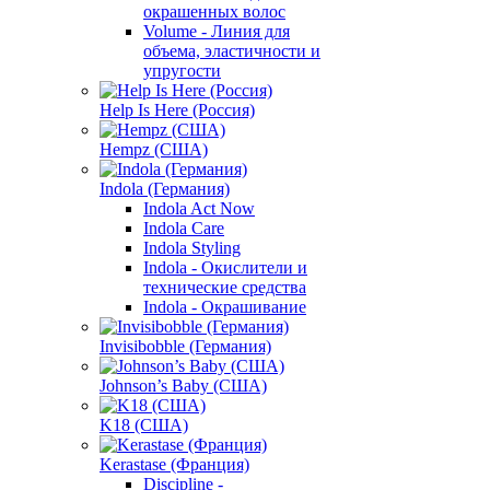
окрашенных волос
Volume - Линия для
объема, эластичности и
упругости
Help Is Here (Россия)
Hempz (США)
Indola (Германия)
Indola Act Now
Indola Care
Indola Styling
Indola - Окислители и
технические средства
Indola - Окрашивание
Invisibobble (Германия)
Johnson’s Baby (США)
K18 (США)
Kerastase (Франция)
Discipline -