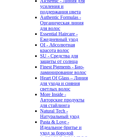
Alchemic - Линия для
усиления и
поддержания цвета
Authentic Formulas -
Органическая линия
для волос
Essential Haircare -
Eжедневный уход
OI - Абсолютная
красота волос
SU - Средства для
защиты от солнца
Finest Pigments - Био-
ламинирование волос
Heart Of Glass – Линия
для ухода и сияния
светлых волос
More Inside -
Авторские продукты
для стайлинга
Natural Tech -
Натуральный уход
Pasta & Love -
Идеальное бритье и
уход за бородой