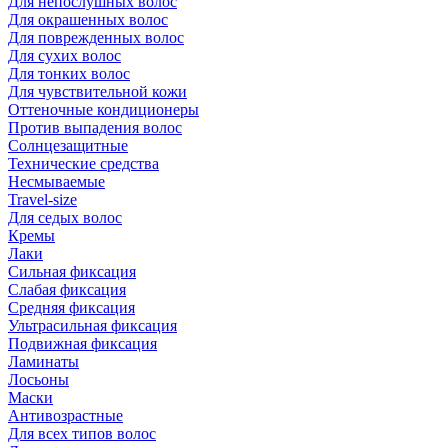
Для непослушных волос
Для окрашенных волос
Для поврежденных волос
Для сухих волос
Для тонких волос
Для чувствительной кожи
Оттеночные кондиционеры
Против выпадения волос
Солнцезащитные
Технические средства
Несмываемые
Travel-size
Для седых волос
Кремы
Лаки
Сильная фиксация
Слабая фиксация
Средняя фиксация
Ультрасильная фиксация
Подвижная фиксация
Ламинаты
Лосьоны
Маски
Антивозрастные
Для всех типов волос