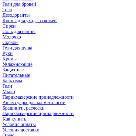
Гели для бровей
Тело
Дезодоранты
Кремы для ухода за кожей
Спреи
Соль для ванны
Молочко
Скрабы
Гели для душа
Руки
Кремы
Увлажняющие
Защитные
Питательные
Бальзамы
Гели
Мыло
Парикмахерские принадлежности
Аксессуары для косметологии
Брашинги, расчески
Парикмахерские принадлежности
Как купить
Условия оплаты
Условия доставки
О нас