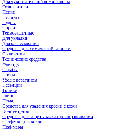
Для чувствительной кожи головы
Осветлители
Пенки
Пилинги
Пудры
Спреи
Термозащитные
Для укладки
Для расчесывания
Средства для химической завивки
Сыворотки
Технические средства
Флюиды
Скрабы
Пасты
Уход с кератином
Эссенции
Тоники
Глины
Помады
Средства для удаления краски с кожи
Концентраты
Средства для защиты кожи при окрашивании
Салфетки для волос
Праймеры