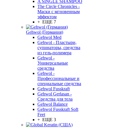
A SINGLE SHAMPOO
The Circle Chronicles -
Маски с мгновенным
эффектом
+ ЕЩЕ 7
Gehwol (Германия)
Gehwol Med
Gehwol - Пластыри,
супинаторы, средства
из гель-полимера
Gehwol -
Универсальные
средства
Gehwol -
Профессиональные и
специальные средства
Gehwol Fusskraft
Gehwol Gerlasan -
Средства для тела
Gehwol Balance
Gehwol Fusskraft Soft
Feet
+ ЕЩЕ 3