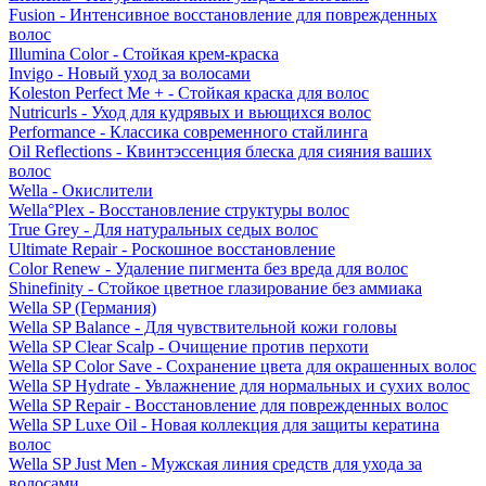
Fusion - Интенсивное восстановление для поврежденных
волос
Illumina Color - Стойкая крем-краска
Invigo - Новый уход за волосами
Koleston Perfect Me + - Стойкая краска для волос
Nutricurls - Уход для кудрявых и вьющихся волос
Performance - Классика современного стайлинга
Oil Reflections - Квинтэссенция блеска для сияния ваших
волос
Wella - Окислители
Wella°Plex - Восстановление структуры волос
True Grey - Для натуральных седых волос
Ultimate Repair - Роскошное восстановление
Color Renew - Удаление пигмента без вреда для волос
Shinefinity - Стойкое цветное глазирование без аммиака
Wella SP (Германия)
Wella SP Balance - Для чувствительной кожи головы
Wella SP Clear Scalp - Очищение против перхоти
Wella SP Color Save - Сохранение цвета для окрашенных волос
Wella SP Hydrate - Увлажнение для нормальных и сухих волос
Wella SP Repair - Восстановление для поврежденных волос
Wella SP Luxe Oil - Новая коллекция для защиты кератина
волос
Wella SP Just Men - Мужская линия средств для ухода за
волосами