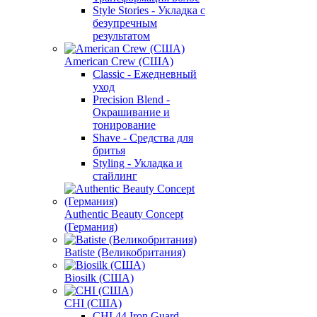
Style Stories - Укладка с
безупречным
результатом
American Crew (США)
Classic - Ежедневный
уход
Precision Blend -
Окрашивание и
тонирование
Shave - Средства для
бритья
Styling - Укладка и
стайлинг
Authentic Beauty Concept
(Германия)
Batiste (Великобритания)
Biosilk (США)
CHI (США)
CHI 44 Iron Guard -