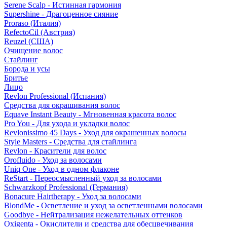
Serene Scalp - Истинная гармония
Supershine - Драгоценное сияние
Proraso (Италия)
RefectoCil (Австрия)
Reuzel (США)
Очищение волос
Стайлинг
Борода и усы
Бритье
Лицо
Revlon Professional (Испания)
Средства для окрашивания волос
Equave Instant Beauty - Мгновенная красота волос
Pro You - Для ухода и укладки волос
Revlonissimo 45 Days - Уход для окрашенных волосы
Style Masters - Средства для стайлинга
Revlon - Красители для волос
Orofluido - Уход за волосами
Uniq One - Уход в одном флаконе
ReStart - Переосмысленный уход за волосами
Schwarzkopf Professional (Германия)
Bonacure Hairtherapy - Уход за волосами
BlondMe - Осветление и уход за осветленными волосами
Goodbye - Нейтрализация нежелательных оттенков
Oxigenta - Окислители и средства для обесцвечивания