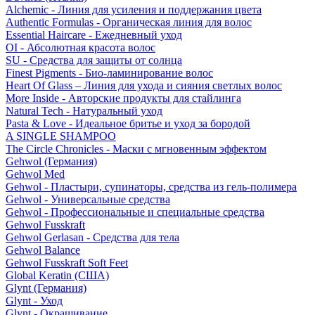
Alchemic - Линия для усиления и поддержания цвета
Authentic Formulas - Органическая линия для волос
Essential Haircare - Eжедневный уход
OI - Абсолютная красота волос
SU - Средства для защиты от солнца
Finest Pigments - Био-ламинирование волос
Heart Of Glass – Линия для ухода и сияния светлых волос
More Inside - Авторские продукты для стайлинга
Natural Tech - Натуральный уход
Pasta & Love - Идеальное бритье и уход за бородой
A SINGLE SHAMPOO
The Circle Chronicles - Маски с мгновенным эффектом
Gehwol (Германия)
Gehwol Med
Gehwol - Пластыри, супинаторы, средства из гель-полимера
Gehwol - Универсальные средства
Gehwol - Профессиональные и специальные средства
Gehwol Fusskraft
Gehwol Gerlasan - Средства для тела
Gehwol Balance
Gehwol Fusskraft Soft Feet
Global Keratin (США)
Glynt (Германия)
Glynt - Уход
Glynt - Окрашивание