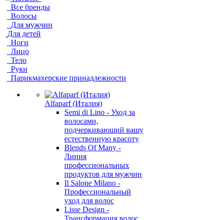
Все бренды
Волосы
Для мужчин
Для детей
Ноги
Лицо
Тело
Руки
Парикмахерские принадлежности
Alfaparf (Италия)
Semi di Lino - Уход за
волосами,
подчеркивающий вашу
естественную красоту
Blends Of Many -
Линия
профессиональных
продуктов для мужчин
Il Salone Milano -
Профессиональный
уход для волос
Lisse Design -
Трансформация волос