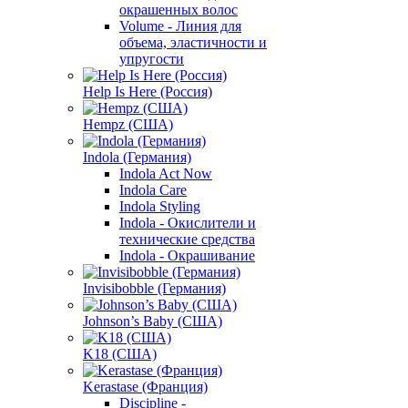
окрашенных волос
Volume - Линия для
объема, эластичности и
упругости
Help Is Here (Россия)
Hempz (США)
Indola (Германия)
Indola Act Now
Indola Care
Indola Styling
Indola - Окислители и
технические средства
Indola - Окрашивание
Invisibobble (Германия)
Johnson’s Baby (США)
K18 (США)
Kerastase (Франция)
Discipline -