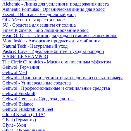
Alchemic - Линия для усиления и поддержания цвета
Authentic Formulas - Органическая линия для волос
Essential Haircare - Eжедневный уход
OI - Абсолютная красота волос
SU - Средства для защиты от солнца
Finest Pigments - Био-ламинирование волос
Heart Of Glass – Линия для ухода и сияния светлых волос
More Inside - Авторские продукты для стайлинга
Natural Tech - Натуральный уход
Pasta & Love - Идеальное бритье и уход за бородой
A SINGLE SHAMPOO
The Circle Chronicles - Маски с мгновенным эффектом
Gehwol (Германия)
Gehwol Med
Gehwol - Пластыри, супинаторы, средства из гель-полимера
Gehwol - Универсальные средства
Gehwol - Профессиональные и специальные средства
Gehwol Fusskraft
Gehwol Gerlasan - Средства для тела
Gehwol Balance
Gehwol Fusskraft Soft Feet
Global Keratin (США)
Glynt (Германия)
Glynt - Уход
Glynt - Окрашивание