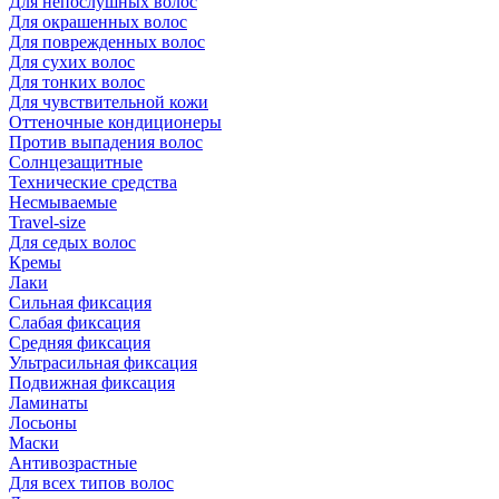
Для непослушных волос
Для окрашенных волос
Для поврежденных волос
Для сухих волос
Для тонких волос
Для чувствительной кожи
Оттеночные кондиционеры
Против выпадения волос
Солнцезащитные
Технические средства
Несмываемые
Travel-size
Для седых волос
Кремы
Лаки
Сильная фиксация
Слабая фиксация
Средняя фиксация
Ультрасильная фиксация
Подвижная фиксация
Ламинаты
Лосьоны
Маски
Антивозрастные
Для всех типов волос