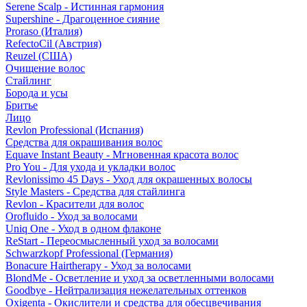
Serene Scalp - Истинная гармония
Supershine - Драгоценное сияние
Proraso (Италия)
RefectoCil (Австрия)
Reuzel (США)
Очищение волос
Стайлинг
Борода и усы
Бритье
Лицо
Revlon Professional (Испания)
Средства для окрашивания волос
Equave Instant Beauty - Мгновенная красота волос
Pro You - Для ухода и укладки волос
Revlonissimo 45 Days - Уход для окрашенных волосы
Style Masters - Средства для стайлинга
Revlon - Красители для волос
Orofluido - Уход за волосами
Uniq One - Уход в одном флаконе
ReStart - Переосмысленный уход за волосами
Schwarzkopf Professional (Германия)
Bonacure Hairtherapy - Уход за волосами
BlondMe - Осветление и уход за осветленными волосами
Goodbye - Нейтрализация нежелательных оттенков
Oxigenta - Окислители и средства для обесцвечивания