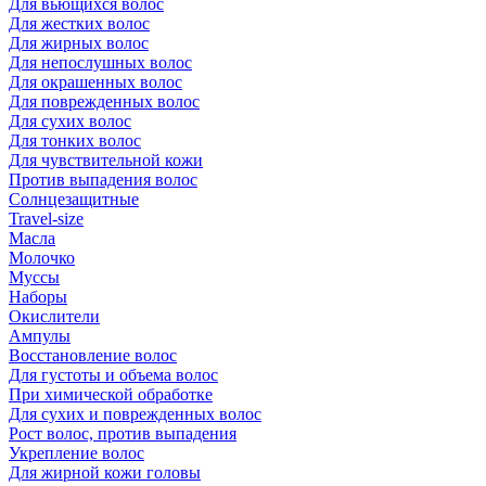
Для вьющихся волос
Для жестких волос
Для жирных волос
Для непослушных волос
Для окрашенных волос
Для поврежденных волос
Для сухих волос
Для тонких волос
Для чувствительной кожи
Против выпадения волос
Солнцезащитные
Travel-size
Масла
Молочко
Муссы
Наборы
Окислители
Ампулы
Восстановление волос
Для густоты и объема волос
При химической обработке
Для сухих и поврежденных волос
Рост волос, против выпадения
Укрепление волос
Для жирной кожи головы