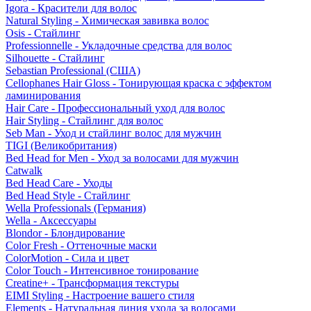
Igora - Красители для волос
Natural Styling - Химическая завивка волос
Osis - Стайлинг
Professionnelle - Укладочные средства для волос
Silhouette - Стайлинг
Sebastian Professional (США)
Cellophanes Hair Gloss - Тонирующая краска с эффектом
ламинирования
Hair Care - Профессиональный уход для волос
Hair Styling - Стайлинг для волос
Seb Man - Уход и стайлинг волос для мужчин
TIGI (Великобритания)
Bed Head for Men - Уход за волосами для мужчин
Catwalk
Bed Head Care - Уходы
Bed Head Style - Стайлинг
Wella Professionals (Германия)
Wella - Аксессуары
Blondor - Блондирование
Color Fresh - Оттеночные маски
ColorMotion - Сила и цвет
Color Touch - Интенсивное тонирование
Creatine+ - Трансформация текстуры
EIMI Styling - Настроение вашего стиля
Elements - Натуральная линия ухода за волосами