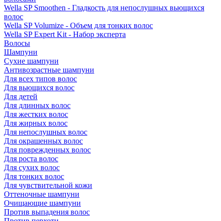
Wella SP Smoothen - Гладкость для непослушных вьющихся
волос
Wella SP Volumize - Объем для тонких волос
Wella SP Expert Kit - Набор эксперта
Волосы
Шампуни
Сухие шампуни
Антивозрастные шампуни
Для всех типов волос
Для вьющихся волос
Для детей
Для длинных волос
Для жестких волос
Для жирных волос
Для непослушных волос
Для окрашенных волос
Для поврежденных волос
Для роста волос
Для сухих волос
Для тонких волос
Для чувствительной кожи
Оттеночные шампуни
Очищающие шампуни
Против выпадения волос
Против перхоти