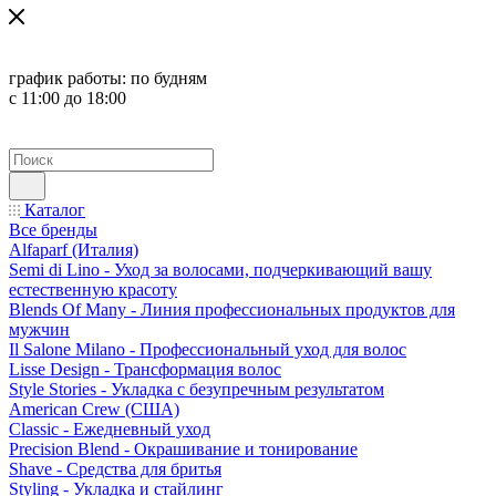
график работы:
по будням
с 11:00 до 18:00
Каталог
Все бренды
Alfaparf (Италия)
Semi di Lino - Уход за волосами, подчеркивающий вашу
естественную красоту
Blends Of Many - Линия профессиональных продуктов для
мужчин
Il Salone Milano - Профессиональный уход для волос
Lisse Design - Трансформация волос
Style Stories - Укладка с безупречным результатом
American Crew (США)
Classic - Ежедневный уход
Precision Blend - Окрашивание и тонирование
Shave - Средства для бритья
Styling - Укладка и стайлинг