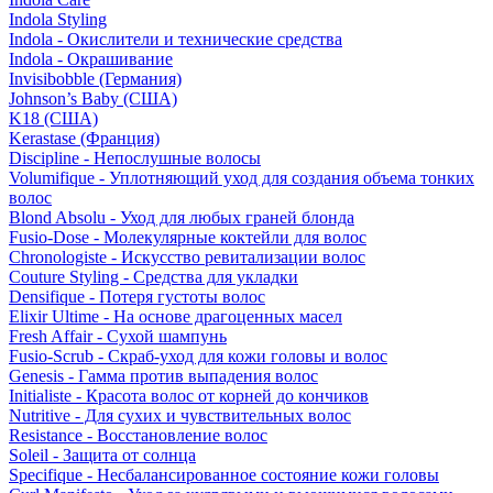
Indola Styling
Indola - Окислители и технические средства
Indola - Окрашивание
Invisibobble (Германия)
Johnson’s Baby (США)
K18 (США)
Kerastase (Франция)
Discipline - Непослушные волосы
Volumifique - Уплотняющий уход для создания объема тонких
волос
Blond Absolu - Уход для любых граней блонда
Fusio-Dose - Молекулярные коктейли для волос
Chronologiste - Искусство ревитализации волос
Couture Styling - Средства для укладки
Densifique - Потеря густоты волос
Elixir Ultime - На основе драгоценных масел
Fresh Affair - Сухой шампунь
Fusio-Scrub - Скраб-уход для кожи головы и волос
Genesis - Гамма против выпадения волос
Initialiste - Красота волос от корней до кончиков
Nutritive - Для сухих и чувствительных волос
Resistance - Восстановление волос
Soleil - Защита от солнца
Specifique - Несбалансированное состояние кожи головы