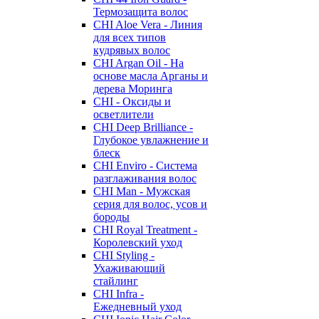
Термозащита волос
CHI Aloe Vera - Линия
для всех типов
кудрявых волос
CHI Argan Oil - На
основе масла Арганы и
дерева Моринга
CHI - Оксиды и
осветлители
CHI Deep Brilliance -
Глубокое увлажнение и
блеск
CHI Enviro - Система
разглаживания волос
CHI Man - Мужская
серия для волос, усов и
бороды
CHI Royal Treatment -
Королевский уход
CHI Styling -
Ухаживающий
стайлинг
CHI Infra -
Ежедневный уход