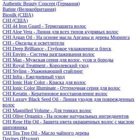
Authentic Beauty Concept (Германия)
Batiste (Великобритания)
Biosilk (США)
CHI (США)
CHI 44 Iron Guard - Термозащита волос
CHI Aloe Vera - Линия для всех типов кудрявых волос
CHI Argan Oil - На основе масла Арганы и дерева Моринга
CHI - Оксиды и осветлители
CHI Deep Brilliance - Глубокое увлажнение и блеск
CHI Enviro - Система разглаживания волос
CHI Man - Мужская серия для волос, усов и бороды
CHI Royal Treatment - Королевский уход
CHI Styling - Ухаживающий стайлинг
CHI Infra - Ежедневный уход
CHI Ionic Hair Color - Краска для волос
CHI Ionic Color Illuminate - Оттеночная серия для волос
CHI Keratin - Кератиновое восстановление волос
CHI Luxury Black Seed Oil - Линия уходов для поврежденных
волос
CHI Magnified Volume - Для тонких волос
CHI Olive Organics - На основе натуральных ингредиентов
CHI Rose Hip Oil - Защита цвета окрашенных волос с маслом
шиповника
CHI Tea Tree Oil - Масло чайного дерева
Davines (Италия)