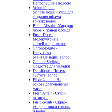
Непослушные волосы
Volumifique -
Уплотняющий уход для
создания объема
тонких волос
Blond Absolu - Уход для
любых граней блонда
Fusio-Dose -
Молекулярные
коктейли для волос
Chronologiste -
Искусство
ревитализации волос
Couture Styling -
Средства для укладки
Densifique - Потеря
густоты волос
Elixir Ultime - На
основе драгоценных
масел
Fresh Affair - Сухой
шампунь
Fusio-Scrub - Скраб-
уход для кожи головы
и волос