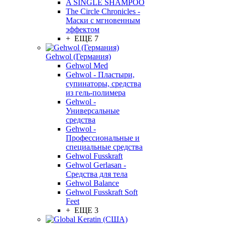
A SINGLE SHAMPOO
The Circle Chronicles -
Маски с мгновенным
эффектом
+ ЕЩЕ 7
Gehwol (Германия)
Gehwol Med
Gehwol - Пластыри,
супинаторы, средства
из гель-полимера
Gehwol -
Универсальные
средства
Gehwol -
Профессиональные и
специальные средства
Gehwol Fusskraft
Gehwol Gerlasan -
Средства для тела
Gehwol Balance
Gehwol Fusskraft Soft
Feet
+ ЕЩЕ 3