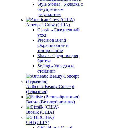
Style Stories - Укладка с
безупречным
результатом
American Crew (США)
Classic - Ежедневный
уход
Precision Blend -
Окрашивание и
тонирование
Shave - Средства для
бритья
Styling - Укладка и
стайлинг
Authentic Beauty Concept
(Германия)
Batiste (Великобритания)
Biosilk (США)
CHI (США)
CHI 44 Iron Guard -