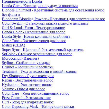
Принадлежности Londa
Londa Care - Коллекция по уходу за волосами
Blondes Unlimited - Креативная система для осветления волос
без фольги
Blondoran Blonding Powder - Препараты для осветления волос
Color Switch - Оттеночная краска прямого действия
Curl & Londa Form - Текстурирование
Londa Color - Окрашивание для волос
Londa Style - Новая коллекция стайлинга
Color Tune - Экспресс-тонер для волос
Matrix (США)
Super Sync - Щелочной безаммиачный краситель
SoColor - Стойкое окрашивание для волос
Moroccanoil (Израиль)
Styling - Стайлинг и укладка
Brushes - Брашинги и расчески
Treatment - Уход за волосами и кожей головы
Dry Shampoo - Сухие шампуни
Repair - Восстановление волос
Hydration - Увлажнение волос
Volume - Объем для волос
Color Care - Уход для окрашенных волос
Frizz Control - Разглаживание
Curl - Уход для кудрявых волос
Color Depositing Mask - Тонирующие маски