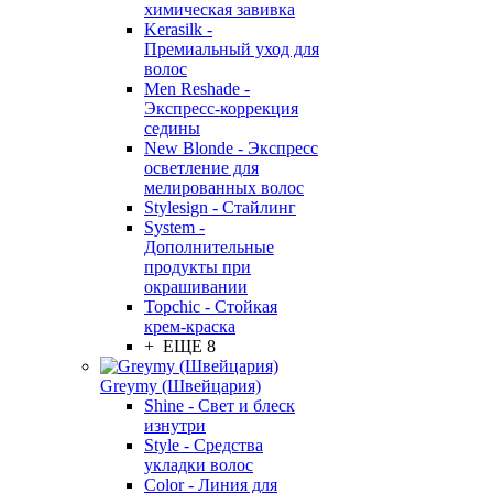
химическая завивка
Kerasilk -
Премиальный уход для
волос
Men Reshade -
Экспресс-коррекция
седины
New Blonde - Экспресс
осветление для
мелированных волос
Stylesign - Стайлинг
System -
Дополнительные
продукты при
окрашивании
Topchic - Стойкая
крем-краска
+ ЕЩЕ 8
Greymy (Швейцария)
Shine - Свет и блеск
изнутри
Style - Средства
укладки волос
Color - Линия для