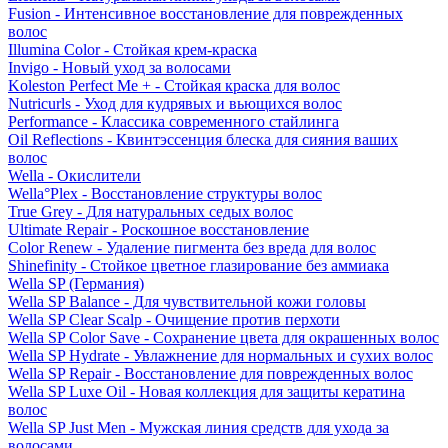
Fusion - Интенсивное восстановление для поврежденных
волос
Illumina Color - Стойкая крем-краска
Invigo - Новый уход за волосами
Koleston Perfect Me + - Стойкая краска для волос
Nutricurls - Уход для кудрявых и вьющихся волос
Performance - Классика современного стайлинга
Oil Reflections - Квинтэссенция блеска для сияния ваших
волос
Wella - Окислители
Wella°Plex - Восстановление структуры волос
True Grey - Для натуральных седых волос
Ultimate Repair - Роскошное восстановление
Color Renew - Удаление пигмента без вреда для волос
Shinefinity - Стойкое цветное глазирование без аммиака
Wella SP (Германия)
Wella SP Balance - Для чувствительной кожи головы
Wella SP Clear Scalp - Очищение против перхоти
Wella SP Color Save - Сохранение цвета для окрашенных волос
Wella SP Hydrate - Увлажнение для нормальных и сухих волос
Wella SP Repair - Восстановление для поврежденных волос
Wella SP Luxe Oil - Новая коллекция для защиты кератина
волос
Wella SP Just Men - Мужская линия средств для ухода за
волосами