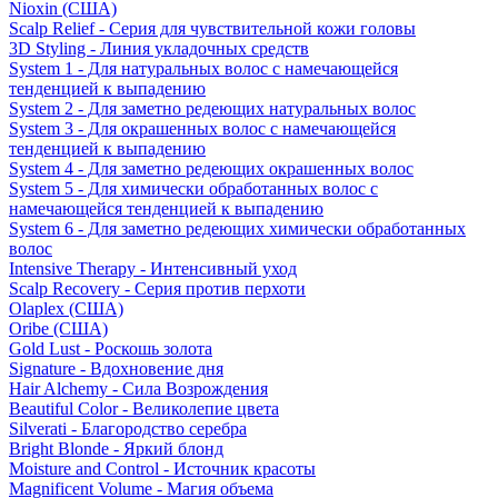
Nioxin (США)
Scalp Relief - Серия для чувствительной кожи головы
3D Styling - Линия укладочных средств
System 1 - Для натуральных волос с намечающейся
тенденцией к выпадению
System 2 - Для заметно редеющих натуральных волос
System 3 - Для окрашенных волос с намечающейся
тенденцией к выпадению
System 4 - Для заметно редеющих окрашенных волос
System 5 - Для химически обработанных волос с
намечающейся тенденцией к выпадению
System 6 - Для заметно редеющих химически обработанных
волос
Intensive Therapy - Интенсивный уход
Scalp Recovery - Серия против перхоти
Olaplex (США)
Oribe (США)
Gold Lust - Роскошь золота
Signature - Вдохновение дня
Hair Alchemy - Сила Возрождения
Beautiful Color - Великолепие цвета
Silverati - Благородство серебра
Bright Blonde - Яркий блонд
Moisture and Control - Источник красоты
Magnificent Volume - Магия объема