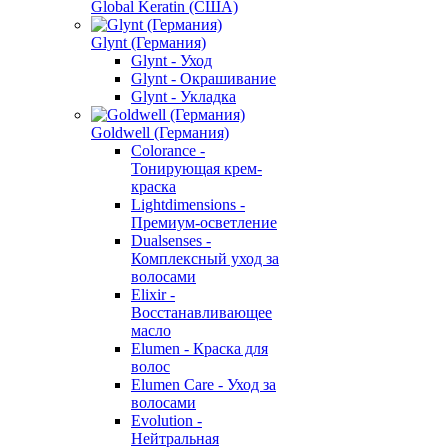
Global Keratin (США)
Glynt (Германия)
Glynt - Уход
Glynt - Окрашивание
Glynt - Укладка
Goldwell (Германия)
Colorance -
Тонирующая крем-
краска
Lightdimensions -
Премиум-осветление
Dualsenses -
Комплексный уход за
волосами
Elixir -
Восстанавливающее
масло
Elumen - Краска для
волос
Elumen Care - Уход за
волосами
Evolution -
Нейтральная