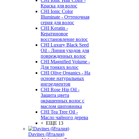
CHI Ionic Hair Color -
Краска для волос
CHI Ionic Color
Illuminate - Оттеночная
серия для волос
CHI Keratin -
Кератиновое
восстановление волос
CHI Luxury Black Seed
Oil - Линия уходов для
поврежденных волос
CHI Magnified Volume -
Для тонких волос
CHI Olive Organics - На
основе натуральных
ингредиентов
CHI Rose Hip Oil -
Защита цвета
окрашенных волос с
маслом шиповника
CHI Tea Tree Oil -
Масло чайного дерева
+ ЕЩЕ 13
Davines (Италия)