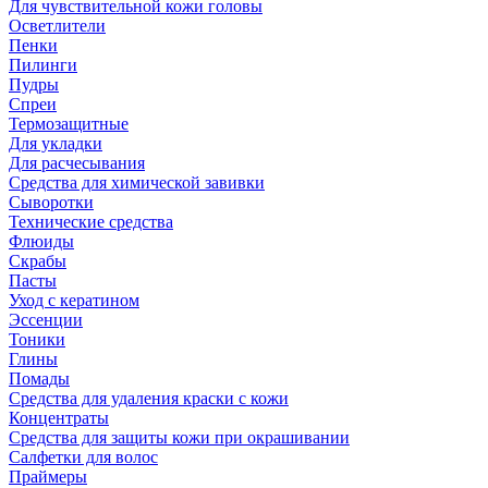
Для чувствительной кожи головы
Осветлители
Пенки
Пилинги
Пудры
Спреи
Термозащитные
Для укладки
Для расчесывания
Средства для химической завивки
Сыворотки
Технические средства
Флюиды
Скрабы
Пасты
Уход с кератином
Эссенции
Тоники
Глины
Помады
Средства для удаления краски с кожи
Концентраты
Средства для защиты кожи при окрашивании
Салфетки для волос
Праймеры