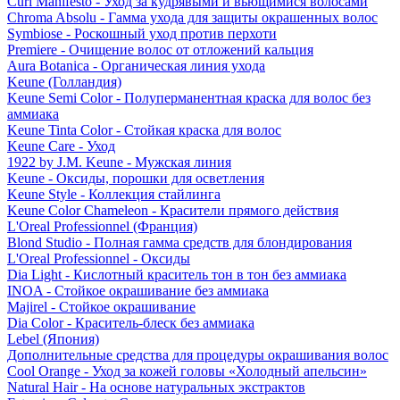
Curl Manifesto - Уход за кудрявыми и вьющимися волосами
Chroma Absolu - Гамма ухода для защиты окрашенных волос
Symbiose - Роскошный уход против перхоти
Premiere - Очищение волос от отложений кальция
Aura Botanica - Органическая линия ухода
Keune (Голландия)
Keune Semi Color - Полуперманентная краска для волос без
аммиака
Keune Tinta Color - Стойкая краска для волос
Keune Care - Уход
1922 by J.M. Keune - Мужская линия
Keune - Оксиды, порошки для осветления
Keune Style - Коллекция стайлинга
Keune Color Chameleon - Красители прямого действия
L'Oreal Professionnel (Франция)
Blond Studio - Полная гамма средств для блондирования
L'Oreal Professionnel - Оксиды
Dia Light - Кислотный краситель тон в тон без аммиака
INOA - Стойкое окрашивание без аммиака
Majirel - Стойкое окрашивание
Dia Color - Краситель-блеск без аммиака
Lebel (Япония)
Дополнительные средства для процедуры окрашивания волос
Cool Orange - Уход за кожей головы «Холодный апельсин»
Natural Hair - На основе натуральных экстрактов