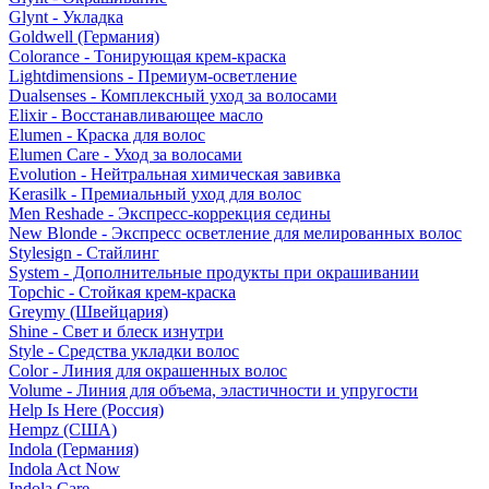
Glynt - Укладка
Goldwell (Германия)
Colorance - Тонирующая крем-краска
Lightdimensions - Премиум-осветление
Dualsenses - Комплексный уход за волосами
Elixir - Восстанавливающее масло
Elumen - Краска для волос
Elumen Care - Уход за волосами
Evolution - Нейтральная химическая завивка
Kerasilk - Премиальный уход для волос
Men Reshade - Экспресс-коррекция седины
New Blonde - Экспресс осветление для мелированных волос
Stylesign - Стайлинг
System - Дополнительные продукты при окрашивании
Topchic - Стойкая крем-краска
Greymy (Швейцария)
Shine - Свет и блеск изнутри
Style - Средства укладки волос
Color - Линия для окрашенных волос
Volume - Линия для объема, эластичности и упругости
Help Is Here (Россия)
Hempz (США)
Indola (Германия)
Indola Act Now
Indola Care