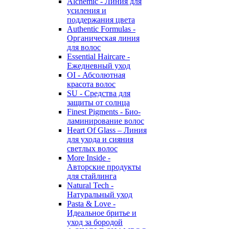
Alchemic - Линия для
усиления и
поддержания цвета
Authentic Formulas -
Органическая линия
для волос
Essential Haircare -
Eжедневный уход
OI - Абсолютная
красота волос
SU - Средства для
защиты от солнца
Finest Pigments - Био-
ламинирование волос
Heart Of Glass – Линия
для ухода и сияния
светлых волос
More Inside -
Авторские продукты
для стайлинга
Natural Tech -
Натуральный уход
Pasta & Love -
Идеальное бритье и
уход за бородой