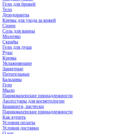
Гели для бровей
Тело
Дезодоранты
Кремы для ухода за кожей
Спреи
Соль для ванны
Молочко
Скрабы
Гели для душа
Руки
Кремы
Увлажняющие
Защитные
Питательные
Бальзамы
Гели
Мыло
Парикмахерские принадлежности
Аксессуары для косметологии
Брашинги, расчески
Парикмахерские принадлежности
Как купить
Условия оплаты
Условия доставки
О нас