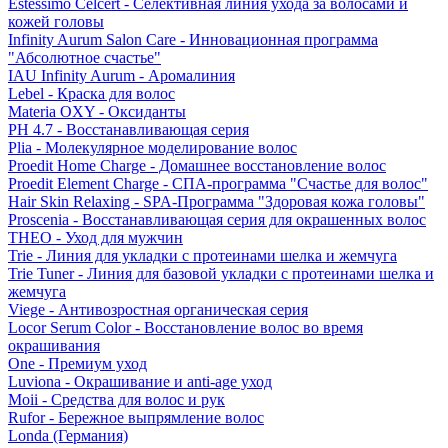
Estessimo Celcert - Селективная линия ухода за волосами и
кожей головы
Infinity Aurum Salon Care - Инновационная программа
"Абсолютное счастье"
IAU Infinity Aurum - Аромалиния
Lebel - Краска для волос
Materia OXY - Оксиданты
PH 4.7 - Восстанавливающая серия
Plia - Молекулярное моделирование волос
Proedit Home Charge - Домашнее восстановление волос
Proedit Element Charge - СПА-программа "Счастье для волос"
Hair Skin Relaxing - SPA-Программа "Здоровая кожа головы"
Proscenia - Восстанавливающая серия для окрашенных волос
THEO - Уход для мужчин
Trie - Линия для укладки с протеинами шелка и жемчуга
Trie Tuner - Линия для базовой укладки с протеинами шелка и
жемчуга
Viege - Антивозростная органическая серия
Locor Serum Color - Восстановление волос во время
окрашивания
One - Премиум уход
Luviona - Окрашивание и anti-age уход
Moii - Средства для волос и рук
Rufor - Бережное выпрямление волос
Londa (Германия)