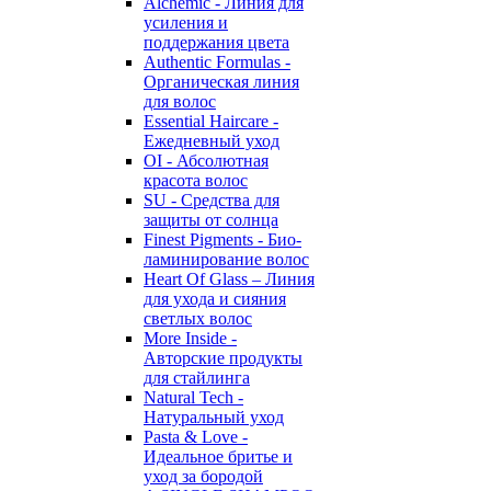
Alchemic - Линия для
усиления и
поддержания цвета
Authentic Formulas -
Органическая линия
для волос
Essential Haircare -
Eжедневный уход
OI - Абсолютная
красота волос
SU - Средства для
защиты от солнца
Finest Pigments - Био-
ламинирование волос
Heart Of Glass – Линия
для ухода и сияния
светлых волос
More Inside -
Авторские продукты
для стайлинга
Natural Tech -
Натуральный уход
Pasta & Love -
Идеальное бритье и
уход за бородой