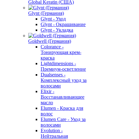
Global Keratin (США)
Glynt (Германия)
Glynt - Уход
Glynt - Окрашивание
Glynt - Укладка
Goldwell (Германия)
Colorance -
Тонирующая крем-
краска
Lightdimensions -
Премиум-осветление
Dualsenses -
Комплексный уход за
волосами
Elixir -
Восстанавливающее
масло
Elumen - Краска для
волос
Elumen Care - Уход за
волосами
Evolution -
Нейтральная