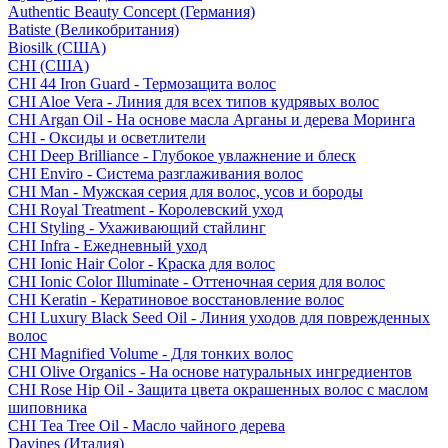
Authentic Beauty Concept (Германия)
Batiste (Великобритания)
Biosilk (США)
CHI (США)
CHI 44 Iron Guard - Термозащита волос
CHI Aloe Vera - Линия для всех типов кудрявых волос
CHI Argan Oil - На основе масла Арганы и дерева Моринга
CHI - Оксиды и осветлители
CHI Deep Brilliance - Глубокое увлажнение и блеск
CHI Enviro - Система разглаживания волос
CHI Man - Мужская серия для волос, усов и бороды
CHI Royal Treatment - Королевский уход
CHI Styling - Ухаживающий стайлинг
CHI Infra - Ежедневный уход
CHI Ionic Hair Color - Краска для волос
CHI Ionic Color Illuminate - Оттеночная серия для волос
CHI Keratin - Кератиновое восстановление волос
CHI Luxury Black Seed Oil - Линия уходов для поврежденных
волос
CHI Magnified Volume - Для тонких волос
CHI Olive Organics - На основе натуральных ингредиентов
CHI Rose Hip Oil - Защита цвета окрашенных волос с маслом
шиповника
CHI Tea Tree Oil - Масло чайного дерева
Davines (Италия)