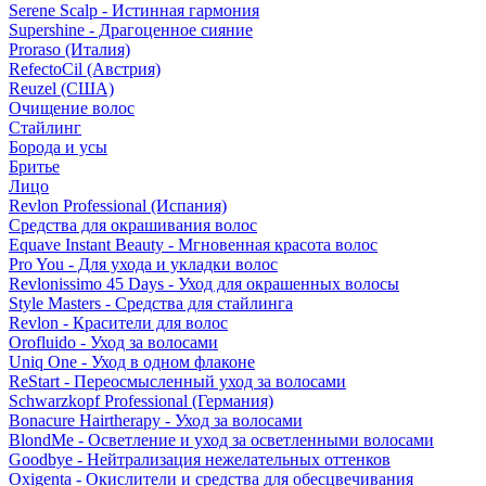
Serene Scalp - Истинная гармония
Supershine - Драгоценное сияние
Proraso (Италия)
RefectoCil (Австрия)
Reuzel (США)
Очищение волос
Стайлинг
Борода и усы
Бритье
Лицо
Revlon Professional (Испания)
Средства для окрашивания волос
Equave Instant Beauty - Мгновенная красота волос
Pro You - Для ухода и укладки волос
Revlonissimo 45 Days - Уход для окрашенных волосы
Style Masters - Средства для стайлинга
Revlon - Красители для волос
Orofluido - Уход за волосами
Uniq One - Уход в одном флаконе
ReStart - Переосмысленный уход за волосами
Schwarzkopf Professional (Германия)
Bonacure Hairtherapy - Уход за волосами
BlondMe - Осветление и уход за осветленными волосами
Goodbye - Нейтрализация нежелательных оттенков
Oxigenta - Окислители и средства для обесцвечивания