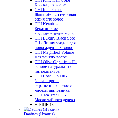
CHI Ionic Hair Color -
Краска для волос
CHI Ionic Color
Illuminate - Оттеночная
серия для волос
CHI Keratin -
Кератиновое
восстановление волос
CHI Luxury Black Seed
Oil - Линия уходов для
поврежденных волос
CHI Magnified Volume -
Для тонких волос
CHI Olive Organics - На
основе натуральных
ингредиентов
CHI Rose Hip Oil -
Защита цвета
окрашенных волос с
маслом шиповника
CHI Tea Tree Oil -
Масло чайного дерева
+ ЕЩЕ 13
Davines (Италия)