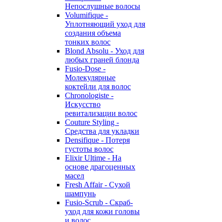
Непослушные волосы
Volumifique -
Уплотняющий уход для
создания объема
тонких волос
Blond Absolu - Уход для
любых граней блонда
Fusio-Dose -
Молекулярные
коктейли для волос
Chronologiste -
Искусство
ревитализации волос
Couture Styling -
Средства для укладки
Densifique - Потеря
густоты волос
Elixir Ultime - На
основе драгоценных
масел
Fresh Affair - Сухой
шампунь
Fusio-Scrub - Скраб-
уход для кожи головы
и волос