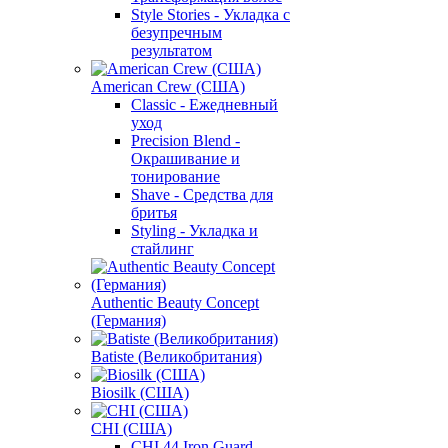
Style Stories - Укладка с
безупречным
результатом
American Crew (США)
Classic - Ежедневный
уход
Precision Blend -
Окрашивание и
тонирование
Shave - Средства для
бритья
Styling - Укладка и
стайлинг
Authentic Beauty Concept
(Германия)
Batiste (Великобритания)
Biosilk (США)
CHI (США)
CHI 44 Iron Guard -