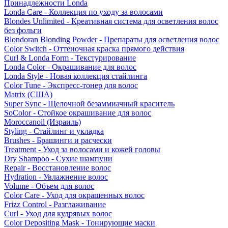
Принадлежности Londa
Londa Care - Коллекция по уходу за волосами
Blondes Unlimited - Креативная система для осветления волос
без фольги
Blondoran Blonding Powder - Препараты для осветления волос
Color Switch - Оттеночная краска прямого действия
Curl & Londa Form - Текстурирование
Londa Color - Окрашивание для волос
Londa Style - Новая коллекция стайлинга
Color Tune - Экспресс-тонер для волос
Matrix (США)
Super Sync - Щелочной безаммиачный краситель
SoColor - Стойкое окрашивание для волос
Moroccanoil (Израиль)
Styling - Стайлинг и укладка
Brushes - Брашинги и расчески
Treatment - Уход за волосами и кожей головы
Dry Shampoo - Сухие шампуни
Repair - Восстановление волос
Hydration - Увлажнение волос
Volume - Объем для волос
Color Care - Уход для окрашенных волос
Frizz Control - Разглаживание
Curl - Уход для кудрявых волос
Color Depositing Mask - Тонирующие маски