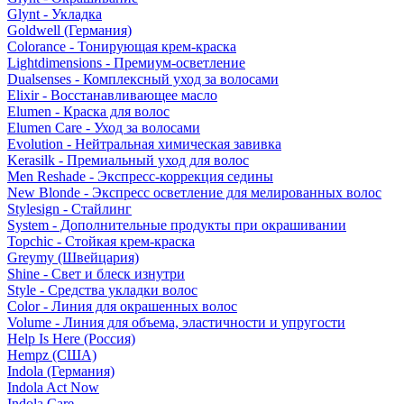
Glynt - Укладка
Goldwell (Германия)
Colorance - Тонирующая крем-краска
Lightdimensions - Премиум-осветление
Dualsenses - Комплексный уход за волосами
Elixir - Восстанавливающее масло
Elumen - Краска для волос
Elumen Care - Уход за волосами
Evolution - Нейтральная химическая завивка
Kerasilk - Премиальный уход для волос
Men Reshade - Экспресс-коррекция седины
New Blonde - Экспресс осветление для мелированных волос
Stylesign - Стайлинг
System - Дополнительные продукты при окрашивании
Topchic - Стойкая крем-краска
Greymy (Швейцария)
Shine - Свет и блеск изнутри
Style - Средства укладки волос
Color - Линия для окрашенных волос
Volume - Линия для объема, эластичности и упругости
Help Is Here (Россия)
Hempz (США)
Indola (Германия)
Indola Act Now
Indola Care