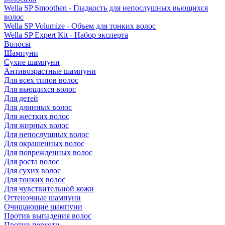
Wella SP Smoothen - Гладкость для непослушных вьющихся
волос
Wella SP Volumize - Объем для тонких волос
Wella SP Expert Kit - Набор эксперта
Волосы
Шампуни
Сухие шампуни
Антивозрастные шампуни
Для всех типов волос
Для вьющихся волос
Для детей
Для длинных волос
Для жестких волос
Для жирных волос
Для непослушных волос
Для окрашенных волос
Для поврежденных волос
Для роста волос
Для сухих волос
Для тонких волос
Для чувствительной кожи
Оттеночные шампуни
Очищающие шампуни
Против выпадения волос
Против перхоти