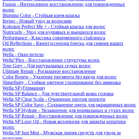
Fusion - Интенсивное восстановление для поврежденных
волос
Illumina Color - Стойкая крем-краска
Invigo - Новый уход за волосами
Koleston Perfect Me + - Стойкая краска для волос
Nutricurls - Уход для кудрявых и вьющихся волос
Performance - Классика современного стайлинга
Oil Reflections - Квинтэссенция блеска для сияния ваших
волос
Wella - Окислители
Wella°Plex - Восстановление структуры волос
True Grey - Для натуральных седых волос
Ultimate Repair - Роскошное восстановление
Color Renew - Удаление пигмента без вреда для волос
Shinefinity - Стойкое цветное глазирование без аммиака
Wella SP (Германия)
Wella SP Balance - Для чувствительной кожи головы
Wella SP Clear Scalp - Очищение против перхоти
Wella SP Color Save - Сохранение цвета для окрашенных волос
Wella SP Hydrate - Увлажнение для нормальных и сухих волос
Wella SP Repair - Восстановление для поврежденных волос
Wella SP Luxe Oil - Новая коллекция для защиты кератина
волос
Wella SP Just Men - Мужская линия средств для ухода за
волосами