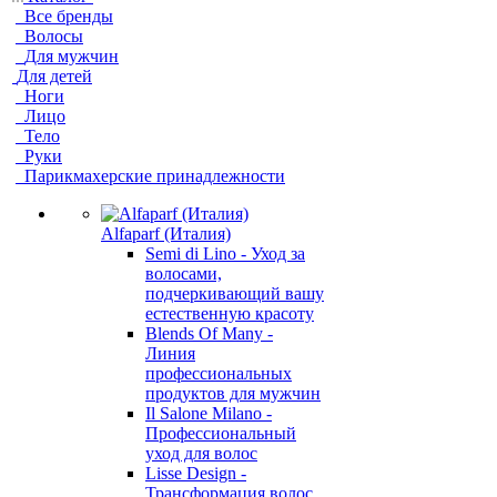
Все бренды
Волосы
Для мужчин
Для детей
Ноги
Лицо
Тело
Руки
Парикмахерские принадлежности
Alfaparf (Италия)
Semi di Lino - Уход за
волосами,
подчеркивающий вашу
естественную красоту
Blends Of Many -
Линия
профессиональных
продуктов для мужчин
Il Salone Milano -
Профессиональный
уход для волос
Lisse Design -
Трансформация волос