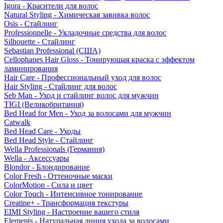
Igora - Красители для волос
Natural Styling - Химическая завивка волос
Osis - Стайлинг
Professionnelle - Укладочные средства для волос
Silhouette - Стайлинг
Sebastian Professional (США)
Cellophanes Hair Gloss - Тонирующая краска с эффектом
ламинирования
Hair Care - Профессиональный уход для волос
Hair Styling - Стайлинг для волос
Seb Man - Уход и стайлинг волос для мужчин
TIGI (Великобритания)
Bed Head for Men - Уход за волосами для мужчин
Catwalk
Bed Head Care - Уходы
Bed Head Style - Стайлинг
Wella Professionals (Германия)
Wella - Аксессуары
Blondor - Блондирование
Color Fresh - Оттеночные маски
ColorMotion - Сила и цвет
Color Touch - Интенсивное тонирование
Creatine+ - Трансформация текстуры
EIMI Styling - Настроение вашего стиля
Elements - Натуральная линия ухода за волосами