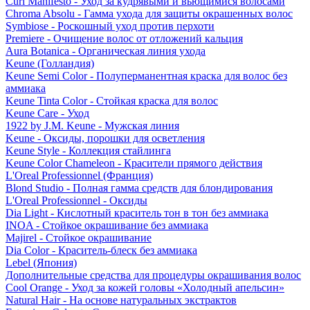
Curl Manifesto - Уход за кудрявыми и вьющимися волосами
Chroma Absolu - Гамма ухода для защиты окрашенных волос
Symbiose - Роскошный уход против перхоти
Premiere - Очищение волос от отложений кальция
Aura Botanica - Органическая линия ухода
Keune (Голландия)
Keune Semi Color - Полуперманентная краска для волос без
аммиака
Keune Tinta Color - Стойкая краска для волос
Keune Care - Уход
1922 by J.M. Keune - Мужская линия
Keune - Оксиды, порошки для осветления
Keune Style - Коллекция стайлинга
Keune Color Chameleon - Красители прямого действия
L'Oreal Professionnel (Франция)
Blond Studio - Полная гамма средств для блондирования
L'Oreal Professionnel - Оксиды
Dia Light - Кислотный краситель тон в тон без аммиака
INOA - Стойкое окрашивание без аммиака
Majirel - Стойкое окрашивание
Dia Color - Краситель-блеск без аммиака
Lebel (Япония)
Дополнительные средства для процедуры окрашивания волос
Cool Orange - Уход за кожей головы «Холодный апельсин»
Natural Hair - На основе натуральных экстрактов