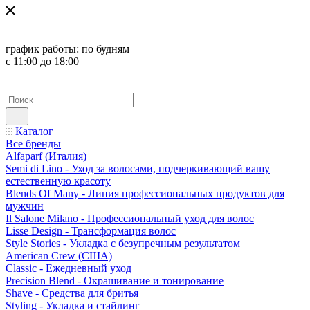
график работы:
по будням
с 11:00 до 18:00
Каталог
Все бренды
Alfaparf (Италия)
Semi di Lino - Уход за волосами, подчеркивающий вашу
естественную красоту
Blends Of Many - Линия профессиональных продуктов для
мужчин
Il Salone Milano - Профессиональный уход для волос
Lisse Design - Трансформация волос
Style Stories - Укладка с безупречным результатом
American Crew (США)
Classic - Ежедневный уход
Precision Blend - Окрашивание и тонирование
Shave - Средства для бритья
Styling - Укладка и стайлинг