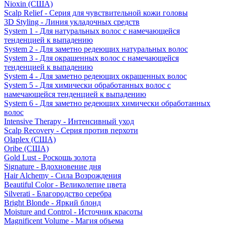
Nioxin (США)
Scalp Relief - Серия для чувствительной кожи головы
3D Styling - Линия укладочных средств
System 1 - Для натуральных волос с намечающейся
тенденцией к выпадению
System 2 - Для заметно редеющих натуральных волос
System 3 - Для окрашенных волос с намечающейся
тенденцией к выпадению
System 4 - Для заметно редеющих окрашенных волос
System 5 - Для химически обработанных волос с
намечающейся тенденцией к выпадению
System 6 - Для заметно редеющих химически обработанных
волос
Intensive Therapy - Интенсивный уход
Scalp Recovery - Серия против перхоти
Olaplex (США)
Oribe (США)
Gold Lust - Роскошь золота
Signature - Вдохновение дня
Hair Alchemy - Сила Возрождения
Beautiful Color - Великолепие цвета
Silverati - Благородство серебра
Bright Blonde - Яркий блонд
Moisture and Control - Источник красоты
Magnificent Volume - Магия объема