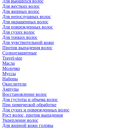
Для вьющихся волос
Для жестких волос
Для жирных волос
Для непослушных волос
Для окрашенных волос
Для поврежденных волос
Для сухих волос
Для тонких волос
Для чувствительной кожи
Против выпадения волос
Солнцезащитные
Travel-size
Масла
Молочко
Муссы
Наборы
Окислители
Ампулы
Восстановление волос
Для густоты и объема волос
При химической обработке
Для сухих и поврежденных волос
Рост волос, против выпадения
Укрепление волос
Для жирной кожи головы