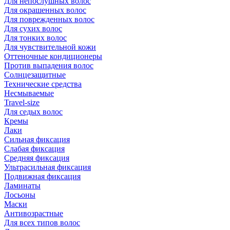
Для непослушных волос
Для окрашенных волос
Для поврежденных волос
Для сухих волос
Для тонких волос
Для чувствительной кожи
Оттеночные кондиционеры
Против выпадения волос
Солнцезащитные
Технические средства
Несмываемые
Travel-size
Для седых волос
Кремы
Лаки
Сильная фиксация
Слабая фиксация
Средняя фиксация
Ультрасильная фиксация
Подвижная фиксация
Ламинаты
Лосьоны
Маски
Антивозрастные
Для всех типов волос