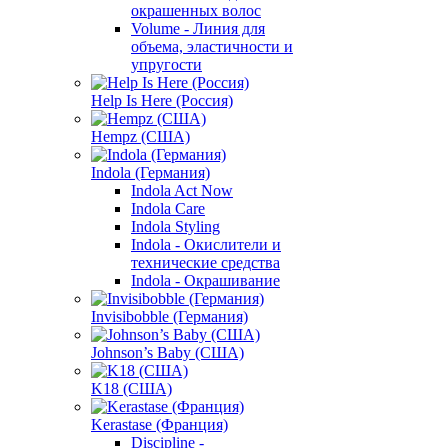
окрашенных волос
Volume - Линия для
объема, эластичности и
упругости
Help Is Here (Россия)
Hempz (США)
Indola (Германия)
Indola Act Now
Indola Care
Indola Styling
Indola - Окислители и
технические средства
Indola - Окрашивание
Invisibobble (Германия)
Johnson’s Baby (США)
K18 (США)
Kerastase (Франция)
Discipline -