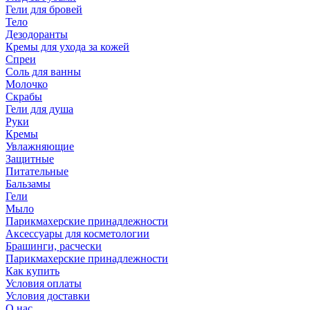
Гели для бровей
Тело
Дезодоранты
Кремы для ухода за кожей
Спреи
Соль для ванны
Молочко
Скрабы
Гели для душа
Руки
Кремы
Увлажняющие
Защитные
Питательные
Бальзамы
Гели
Мыло
Парикмахерские принадлежности
Аксессуары для косметологии
Брашинги, расчески
Парикмахерские принадлежности
Как купить
Условия оплаты
Условия доставки
О нас