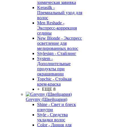
химическая завивка
Kerasilk -
Премиальный уход для
волос
Men Reshade -
Экспресс-коррекция
седины
New Blonde - Экспресс
осветление для
мелированных волос
Stylesign - Стайлинг
System -
Дополнительные
продукты при
окрашивании
Topchic - Стойкая
крем-краска
+ ЕЩЕ 8
Greymy (Швейцария)
Shine - Свет и блеск
изнутри
Style - Средства
укладки волос
Color - Линия для