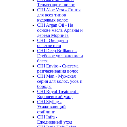
Термозащита волос
CHI Aloe Vera - Линия
для всех типов
кудрявых волос
CHI Argan Oil - На
основе масла Арганы и
дерева Моринга
CHI - Оксиды и
осветлители
CHI Deep Brilliance -
Глубокое увлажнение и
блеск
CHI Enviro - Система
разглаживания волос
CHI Man - Мужская
серия для волос, усов и
бороды
CHI Royal Treatment -
Королевский уход
CHI Styling -
Ухаживающий
стайлинг
CHI Infra -
Ежедневный уход