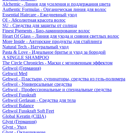
Alchemic - Линия для усиления и поддержания цвета
Authentic Formulas - Органическая линия для волос
Essential Haircare - Eжедневный уход
OI - Абсолютная красота волос
SU - Средства для защиты от солнца
Finest Pigments - Био-ламинирование волос
Heart Of Glass – Линия для ухода и сияния светлых волос
More Inside - Авторские продукты для стайлинга
Natural Tech - Натуральный уход
Pasta & Love - Идеальное бритье и уход за бородой
A SINGLE SHAMPOO
The Circle Chronicles - Маски с мгновенным эффектом
Gehwol (Германия)
Gehwol Med
Gehwol - Пластыри, супинаторы, средства из гель-полимера
Gehwol - Универсальные средства
Gehwol - Профессиональные и специальные средства
Gehwol Fusskraft
Gehwol Gerlasan - Средства для тела
Gehwol Balance
Gehwol Fusskraft Soft Feet
Global Keratin (США)
Glynt (Германия)
Glynt - Уход
Glynt - Окрашивание