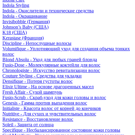
Indola Styling
Indola - Окислители и технические средства
Indola - Окрашивание
Invisibobble (Германия)
Johnson’s Baby (США)
K18 (США)
Kerastase (Франция)
Discipline - Непослушные волосы
Volumifique - Уплотняющий уход для создания объема тонких
волос
Blond Absolu - Уход для любых граней блонда
Fusio-Dose - Молекулярные коктейли для волос
Chronologiste - Искусство ревитализации волос
Couture Styling - Средства для укладки
Densifique - Потеря густоты волос
Elixir Ultime - На основе драгоценных масел
Fresh Affair - Сухой шампунь
Fusio-Scrub - Скраб-уход для кожи головы и волос
Genesis - Гамма против выпадения волос
Initialiste - Красота волос от корней до кончиков
Nutritive - Для сухих и чувствительных волос
Resistance - Восстановление волос
Soleil - Защита от солнца
Specifique - Несбалансированное состояние кожи головы