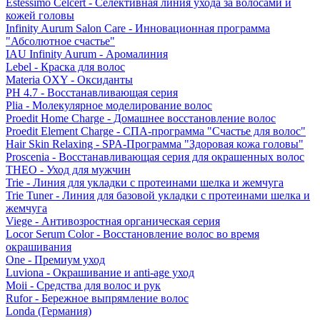
Estessimo Celcert - Селективная линия ухода за волосами и
кожей головы
Infinity Aurum Salon Care - Инновационная программа
"Абсолютное счастье"
IAU Infinity Aurum - Аромалиния
Lebel - Краска для волос
Materia OXY - Оксиданты
PH 4.7 - Восстанавливающая серия
Plia - Молекулярное моделирование волос
Proedit Home Charge - Домашнее восстановление волос
Proedit Element Charge - СПА-программа "Счастье для волос"
Hair Skin Relaxing - SPA-Программа "Здоровая кожа головы"
Proscenia - Восстанавливающая серия для окрашенных волос
THEO - Уход для мужчин
Trie - Линия для укладки с протеинами шелка и жемчуга
Trie Tuner - Линия для базовой укладки с протеинами шелка и
жемчуга
Viege - Антивозростная органическая серия
Locor Serum Color - Восстановление волос во время
окрашивания
One - Премиум уход
Luviona - Окрашивание и anti-age уход
Moii - Средства для волос и рук
Rufor - Бережное выпрямление волос
Londa (Германия)