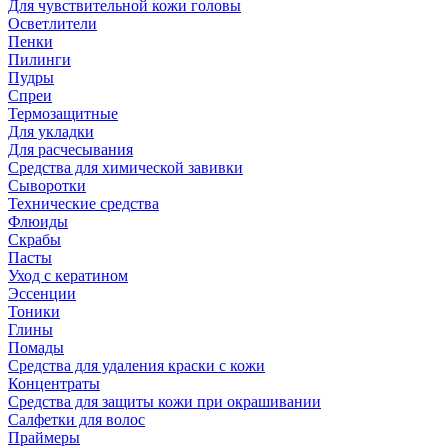
Для чувствительной кожи головы
Осветлители
Пенки
Пилинги
Пудры
Спреи
Термозащитные
Для укладки
Для расчесывания
Средства для химической завивки
Сыворотки
Технические средства
Флюиды
Скрабы
Пасты
Уход с кератином
Эссенции
Тоники
Глины
Помады
Средства для удаления краски с кожи
Концентраты
Средства для защиты кожи при окрашивании
Салфетки для волос
Праймеры