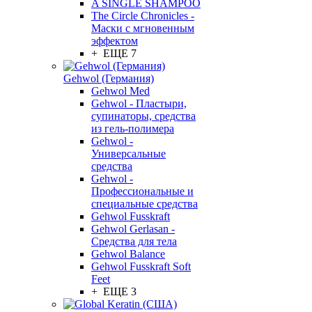
A SINGLE SHAMPOO
The Circle Chronicles -
Маски с мгновенным
эффектом
+ ЕЩЕ 7
Gehwol (Германия)
Gehwol Med
Gehwol - Пластыри,
супинаторы, средства
из гель-полимера
Gehwol -
Универсальные
средства
Gehwol -
Профессиональные и
специальные средства
Gehwol Fusskraft
Gehwol Gerlasan -
Средства для тела
Gehwol Balance
Gehwol Fusskraft Soft
Feet
+ ЕЩЕ 3