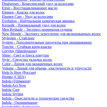
Dualsenses - Комплексный уход за волосами
Elixir - Восстанавливающее масло
Elumen - Краска для волос
Elumen Care - Уход за волосами
Evolution - Нейтральная химическая завивка
Kerasilk - Премиальный уход для волос
Men Reshade - Экспресс-коррекция седины
New Blonde - Экспресс осветление для мелированных волос
Stylesign - Стайлинг
System - Дополнительные продукты при окрашивании
Topchic - Стойкая крем-краска
Greymy (Швейцария)
Shine - Свет и блеск изнутри
Style - Средства укладки волос
Color - Линия для окрашенных волос
Volume - Линия для объема, эластичности и упругости
Help Is Here (Россия)
Hempz (США)
Indola (Германия)
Indola Act Now
Indola Care
Indola Styling
Indola - Окислители и технические средства
Indola - Окрашивание
Invisibobble (Германия)