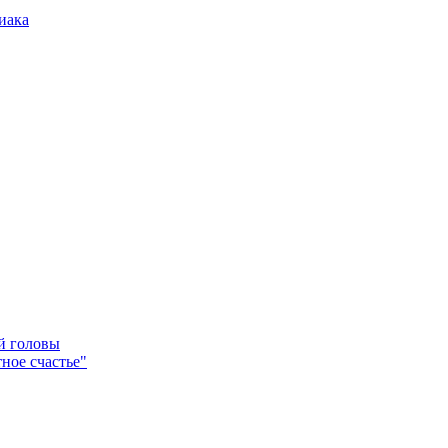
иака
ей головы
ное счастье"