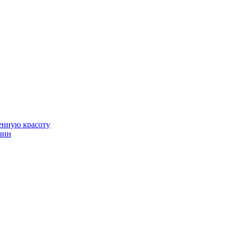
венную красоту
чин