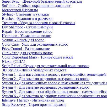
Super Sync - Щелочной безаммиачный краситель
SoColor - Стойкое окрашивание для волос
Moroccanoil (Израиль)
Styling - Стайлинг и укладка
Brushes - Брашинги и расчески
Treatment - Уход за волосами и кожей головы
Dry Shampoo - Сухие шампуни
Repair - Восстановление волос
Hydration - Увлажнение волос
Volume - Объем для волос
Color Care - Уход для окрашенных волос
Frizz Control - Разглаживание
Curl - Уход для кудрявых волос
Color Depositing Mask - Тонирующие маски
Nioxin (США)
Scalp Relief - Серия для чувствительной кожи головы
3D Styling - Линия укладочных средств
System 1 - Для натуральных волос с намечающейся тенденцией
System 2 - Для заметно редеющих натуральных волос
System 3 - Для окрашенных волос с намечающейся тенденцией
System 4 - Для заметно редеющих окрашенных волос
System 5 - Для химически обработанных волос с намечающейс
System 6 - Для заметно редеющих химически обработанных вол
Intensive Therapy - Интенсивный уход
Scalp Recovery - Серия против перхоти