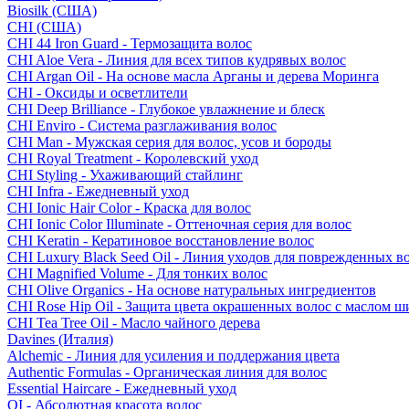
Biosilk (США)
CHI (США)
CHI 44 Iron Guard - Термозащита волос
CHI Aloe Vera - Линия для всех типов кудрявых волос
CHI Argan Oil - На основе масла Арганы и дерева Моринга
CHI - Оксиды и осветлители
CHI Deep Brilliance - Глубокое увлажнение и блеск
CHI Enviro - Система разглаживания волос
CHI Man - Мужская серия для волос, усов и бороды
CHI Royal Treatment - Королевский уход
CHI Styling - Ухаживающий стайлинг
CHI Infra - Ежедневный уход
CHI Ionic Hair Color - Краска для волос
CHI Ionic Color Illuminate - Оттеночная серия для волос
CHI Keratin - Кератиновое восстановление волос
CHI Luxury Black Seed Oil - Линия уходов для поврежденных в
CHI Magnified Volume - Для тонких волос
CHI Olive Organics - На основе натуральных ингредиентов
CHI Rose Hip Oil - Защита цвета окрашенных волос с маслом 
CHI Tea Tree Oil - Масло чайного дерева
Davines (Италия)
Alchemic - Линия для усиления и поддержания цвета
Authentic Formulas - Органическая линия для волос
Essential Haircare - Eжедневный уход
OI - Абсолютная красота волос