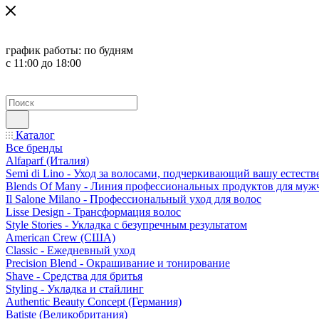
график работы:
по будням
с 11:00 до 18:00
Каталог
Все бренды
Alfaparf (Италия)
Semi di Lino - Уход за волосами, подчеркивающий вашу естест
Blends Of Many - Линия профессиональных продуктов для муж
Il Salone Milano - Профессиональный уход для волос
Lisse Design - Трансформация волос
Style Stories - Укладка с безупречным результатом
American Crew (США)
Classic - Ежедневный уход
Precision Blend - Окрашивание и тонирование
Shave - Средства для бритья
Styling - Укладка и стайлинг
Authentic Beauty Concept (Германия)
Batiste (Великобритания)