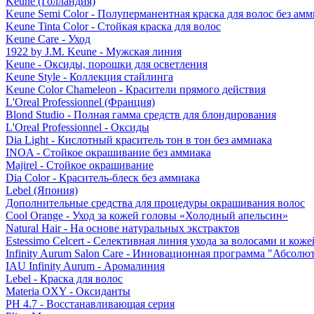
Keune (Голландия)
Keune Semi Color - Полуперманентная краска для волос без амм
Keune Tinta Color - Стойкая краска для волос
Keune Care - Уход
1922 by J.M. Keune - Мужская линия
Keune - Оксиды, порошки для осветления
Keune Style - Коллекция стайлинга
Keune Color Chameleon - Красители прямого действия
L'Oreal Professionnel (Франция)
Blond Studio - Полная гамма средств для блондирования
L'Oreal Professionnel - Оксиды
Dia Light - Кислотный краситель тон в тон без аммиака
INOA - Стойкое окрашивание без аммиака
Majirel - Стойкое окрашивание
Dia Color - Краситель-блеск без аммиака
Lebel (Япония)
Дополнительные средства для процедуры окрашивания волос
Cool Orange - Уход за кожей головы «Холодный апельсин»
Natural Hair - На основе натуральных экстрактов
Estessimo Celcert - Селективная линия ухода за волосами и кож
Infinity Aurum Salon Care - Инновационная программа "Абсолют
IAU Infinity Aurum - Аромалиния
Lebel - Краска для волос
Materia OXY - Оксиданты
PH 4.7 - Восстанавливающая серия