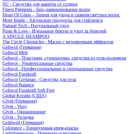
SU - Средства для защиты от солнца
Finest Pigments - Био-ламинирование волос
Heart Of Glass – Линия для ухода и сияния светлых волос
More Inside - Авторские продукты для стайлинга
Natural Tech - Натуральный уход
Pasta & Love - Идеальное бритье и уход за бородой
A SINGLE SHAMPOO
The Circle Chronicles - Маски с мгновенным эффектом
Gehwol (Германия)
Gehwol Med
Gehwol - Пластыри, супинаторы, средства из гель-полимера
Gehwol - Универсальные средства
Gehwol - Профессиональные и специальные средства
Gehwol Fusskraft
Gehwol Gerlasan - Средства для тела
Gehwol Balance
Gehwol Fusskraft Soft Feet
Global Keratin (США)
Glynt (Германия)
Glynt - Уход
Glynt - Окрашивание
Glynt - Укладка
Goldwell (Германия)
Colorance - Тонирующая крем-краска
Lightdimensions - Премиум-осветление