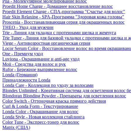
Plia - Молекулярное моделирование волос
Proedit Home Charge - Домашнее восстановление волос
Proedit Element Charge - СПА-программа "Счастье для волос"
Hair Skin Relaxing - SPA-Программа "Здоровая кожа головы"
Proscenia - Восстанавливающая серия для окрашенных волос
THEO - Уход для мужчин
Trie - Линия для укладки с протеинами шелка и жемчуга
Trie Tuner - Линия для базовой укладки с протеинами шелка и 
Viege - Антивозростная органическая серия
Locor Serum Color - Восстановление волос во время окрашиван
One - Премиум уход
Luviona - Окрашивание и anti-age уход
Moii - Средства для волос и рук
Rufor - Бережное выпрямление волос
Londa (Германия)
Принадлежности Londa
Londa Care - Коллекция по уходу за волосами
Blondes Unlimited - Креативная система для осветления волос б
Blondoran Blonding Powder - Препараты для осветления волос
Color Switch - Оттеночная краска прямого действия
Curl & Londa Form - Текстурирование
Londa Color - Окрашивание для волос
Londa Style - Новая коллекция стайлинга
Color Tune - Экспресс-тонер для волос
Matrix (США)