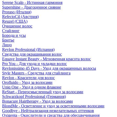
Serene Scalp - Истинная гармония
Supershine - Драгоценное сияние
Proraso (Италия)
RefectoCil (Австрия)
Reuzel (США)
Очищение волос
Стайлинг
Борода и усы
Бритье
Лицо
Revlon Professional (Испания)
Средства для окрашивания волос
Equave Instant Beauty - Мгновенная красота волос
Pro You - Для ухода и укладки волос
Revlonissimo 45 Days - Уход для окрашенных волосы
Style Masters - Средства для стайлинга
Revlon - Красители для волос
Orofluido - Уход за волосами
Uniq One - Уход в одном флаконе
ReStart - Переосмысленный уход за волосами
Schwarzkopf Professional (Германия)
Bonacure Hairtherapy - Уход за волосами
BlondMe - Осветление и уход за осветленными волосами
Goodbye - Нейтрализация нежелательных оттенков
Oxigenta - Окислители и средства для обесцвечивания