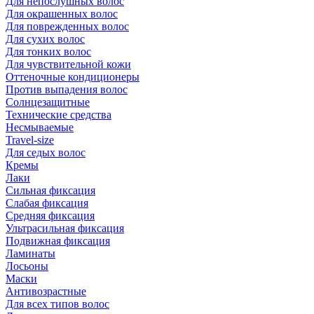
Для непослушных волос
Для окрашенных волос
Для поврежденных волос
Для сухих волос
Для тонких волос
Для чувствительной кожи
Оттеночные кондиционеры
Против выпадения волос
Солнцезащитные
Технические средства
Несмываемые
Travel-size
Для седых волос
Кремы
Лаки
Сильная фиксация
Слабая фиксация
Средняя фиксация
Ультрасильная фиксация
Подвижная фиксация
Ламинаты
Лосьоны
Маски
Антивозрастные
Для всех типов волос