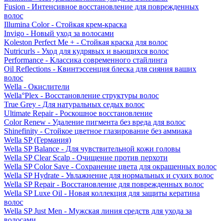
Fusion - Интенсивное восстановление для поврежденных
волос
Illumina Color - Стойкая крем-краска
Invigo - Новый уход за волосами
Koleston Perfect Me + - Стойкая краска для волос
Nutricurls - Уход для кудрявых и вьющихся волос
Performance - Классика современного стайлинга
Oil Reflections - Квинтэссенция блеска для сияния ваших
волос
Wella - Окислители
Wella°Plex - Восстановление структуры волос
True Grey - Для натуральных седых волос
Ultimate Repair - Роскошное восстановление
Color Renew - Удаление пигмента без вреда для волос
Shinefinity - Стойкое цветное глазирование без аммиака
Wella SP (Германия)
Wella SP Balance - Для чувствительной кожи головы
Wella SP Clear Scalp - Очищение против перхоти
Wella SP Color Save - Сохранение цвета для окрашенных волос
Wella SP Hydrate - Увлажнение для нормальных и сухих волос
Wella SP Repair - Восстановление для поврежденных волос
Wella SP Luxe Oil - Новая коллекция для защиты кератина
волос
Wella SP Just Men - Мужская линия средств для ухода за
волосами