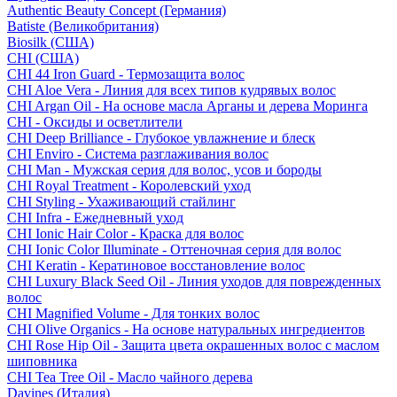
Authentic Beauty Concept (Германия)
Batiste (Великобритания)
Biosilk (США)
CHI (США)
CHI 44 Iron Guard - Термозащита волос
CHI Aloe Vera - Линия для всех типов кудрявых волос
CHI Argan Oil - На основе масла Арганы и дерева Моринга
CHI - Оксиды и осветлители
CHI Deep Brilliance - Глубокое увлажнение и блеск
CHI Enviro - Система разглаживания волос
CHI Man - Мужская серия для волос, усов и бороды
CHI Royal Treatment - Королевский уход
CHI Styling - Ухаживающий стайлинг
CHI Infra - Ежедневный уход
CHI Ionic Hair Color - Краска для волос
CHI Ionic Color Illuminate - Оттеночная серия для волос
CHI Keratin - Кератиновое восстановление волос
CHI Luxury Black Seed Oil - Линия уходов для поврежденных
волос
CHI Magnified Volume - Для тонких волос
CHI Olive Organics - На основе натуральных ингредиентов
CHI Rose Hip Oil - Защита цвета окрашенных волос с маслом
шиповника
CHI Tea Tree Oil - Масло чайного дерева
Davines (Италия)