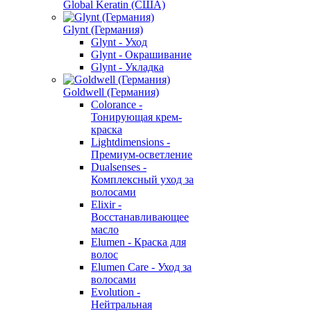
Global Keratin (США)
Glynt (Германия)
Glynt - Уход
Glynt - Окрашивание
Glynt - Укладка
Goldwell (Германия)
Colorance -
Тонирующая крем-
краска
Lightdimensions -
Премиум-осветление
Dualsenses -
Комплексный уход за
волосами
Elixir -
Восстанавливающее
масло
Elumen - Краска для
волос
Elumen Care - Уход за
волосами
Evolution -
Нейтральная