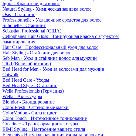
Igora - Красители для волос
Natural Styling - Химическая завивка волос
Osis - Стайлинг
Professionnelle - Укладочные средства для волос
Silhouette - Стайлинг
Sebastian Professional (США)
Cellophanes Hair Gloss - Тонирующая краска с эффектом
ламинирования
Hair Care - Профессиональный уход для волос
Hair Styling - Стайлинг для волос
Seb Man - Уход и стайлинг волос для мужчин
TIGI (Великобритания)
Bed Head for Men - Уход за волосами для мужчин
Catwalk
Bed Head Care - Уходы
Bed Head Style - Стайлинг
Wella Professionals (Германия)
Wella - Аксессуары
Blondor - Блондирование
Color Fresh - Оттеночные маски
ColorMotion - Сила и цвет
Color Touch - Интенсивное тонирование
Creatine+ - Трансформация текстуры
EIMI Styling - Настроение вашего стиля
Elements - Натуральная линия ухода за волосами