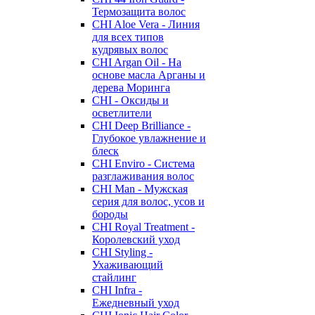
Термозащита волос
CHI Aloe Vera - Линия
для всех типов
кудрявых волос
CHI Argan Oil - На
основе масла Арганы и
дерева Моринга
CHI - Оксиды и
осветлители
CHI Deep Brilliance -
Глубокое увлажнение и
блеск
CHI Enviro - Система
разглаживания волос
CHI Man - Мужская
серия для волос, усов и
бороды
CHI Royal Treatment -
Королевский уход
CHI Styling -
Ухаживающий
стайлинг
CHI Infra -
Ежедневный уход