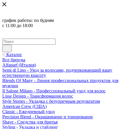
график работы:
по будням
с 11:00 до 18:00
Каталог
Все бренды
Alfaparf (Италия)
Semi di Lino - Уход за волосами, подчеркивающий вашу
естественную красоту
Blends Of Many - Линия профессиональных продуктов для
мужчин
Il Salone Milano - Профессиональный уход для волос
Lisse Design - Трансформация волос
Style Stories - Укладка с безупречным результатом
American Crew (США)
Classic - Ежедневный уход
Precision Blend - Окрашивание и тонирование
Shave - Средства для бритья
Styling - Укладка и стайлинг