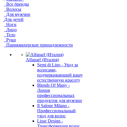
Все бренды
Волосы
Для мужчин
Для детей
Ноги
Лицо
Тело
Руки
Парикмахерские принадлежности
Alfaparf (Италия)
Semi di Lino - Уход за
волосами,
подчеркивающий вашу
естественную красоту
Blends Of Many -
Линия
профессиональных
продуктов для мужчин
Il Salone Milano -
Профессиональный
уход для волос
Lisse Design -
Трансформация волос