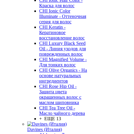
CHI Ionic Hair Color -
Краска для волос
CHI Ionic Color
Illuminate - Оттеночная
серия для волос
CHI Keratin -
Кератиновое
восстановление волос
CHI Luxury Black Seed
Oil - Линия уходов для
поврежденных волос
CHI Magnified Volume -
Для тонких волос
CHI Olive Organics - На
основе натуральных
ингредиентов
CHI Rose Hip Oil -
Защита цвета
окрашенных волос с
маслом шиповника
CHI Tea Tree Oil -
Масло чайного дерева
+ ЕЩЕ 13
Davines (Италия)