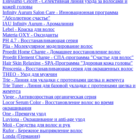
Estessimo Celcert - Селективная линия ухода за волосами и
кожей головы
Infinity Aurum Salon Care - Инновационная программа
"Абсолютное счастье"
IAU Infinity Aurum - Аромалиния
Lebel - Краска для волос
Materia OXY - Оксиданты
PH 4.7 - Восстанавливающая серия
Plia - Молекулярное моделирование волос
Proedit Home Charge - Домашнее восстановление волос
Proedit Element Charge - СПА-программа "Счастье для волос"
Hair Skin Relaxing - SPA-Программа "Здоровая кожа головы"
Proscenia - Восстанавливающая серия для окрашенных волос
THEO - Уход для мужчин
Trie - Линия для укладки с протеинами шелка и жемчуга
Trie Tuner - Линия для базовой укладки с протеинами шелка и
жемчуга
Viege - Антивозростная органическая серия
Locor Serum Color - Восстановление волос во время
окрашивания
One - Премиум уход
Luviona - Окрашивание и anti-age уход
Moii - Средства для волос и рук
Rufor - Бережное выпрямление волос
Londa (Германия)