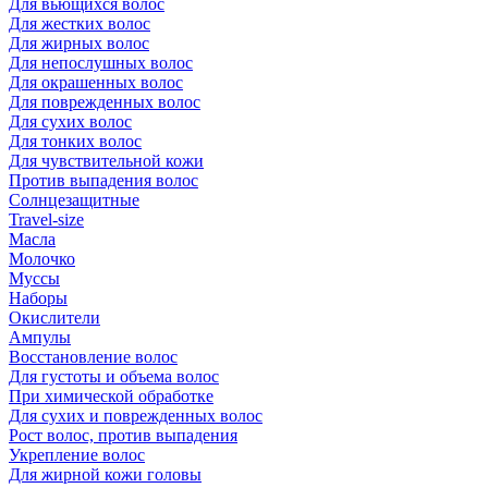
Для вьющихся волос
Для жестких волос
Для жирных волос
Для непослушных волос
Для окрашенных волос
Для поврежденных волос
Для сухих волос
Для тонких волос
Для чувствительной кожи
Против выпадения волос
Солнцезащитные
Travel-size
Масла
Молочко
Муссы
Наборы
Окислители
Ампулы
Восстановление волос
Для густоты и объема волос
При химической обработке
Для сухих и поврежденных волос
Рост волос, против выпадения
Укрепление волос
Для жирной кожи головы