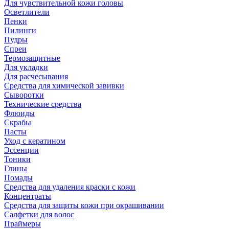
Для чувствительной кожи головы
Осветлители
Пенки
Пилинги
Пудры
Спреи
Термозащитные
Для укладки
Для расчесывания
Средства для химической завивки
Сыворотки
Технические средства
Флюиды
Скрабы
Пасты
Уход с кератином
Эссенции
Тоники
Глины
Помады
Средства для удаления краски с кожи
Концентраты
Средства для защиты кожи при окрашивании
Салфетки для волос
Праймеры