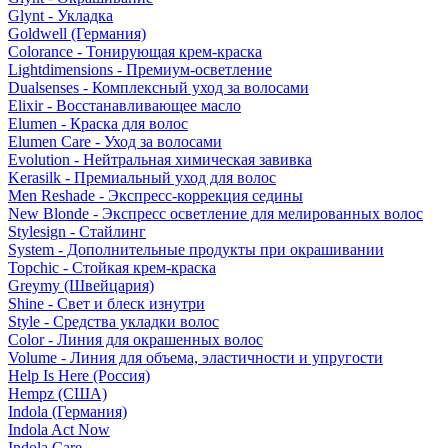
Glynt - Укладка
Goldwell (Германия)
Colorance - Тонирующая крем-краска
Lightdimensions - Премиум-осветление
Dualsenses - Комплексный уход за волосами
Elixir - Восстанавливающее масло
Elumen - Краска для волос
Elumen Care - Уход за волосами
Evolution - Нейтральная химическая завивка
Kerasilk - Премиальный уход для волос
Men Reshade - Экспресс-коррекция седины
New Blonde - Экспресс осветление для мелированных волос
Stylesign - Стайлинг
System - Дополнительные продукты при окрашивании
Topchic - Стойкая крем-краска
Greymy (Швейцария)
Shine - Свет и блеск изнутри
Style - Средства укладки волос
Color - Линия для окрашенных волос
Volume - Линия для объема, эластичности и упругости
Help Is Here (Россия)
Hempz (США)
Indola (Германия)
Indola Act Now
Indola Care