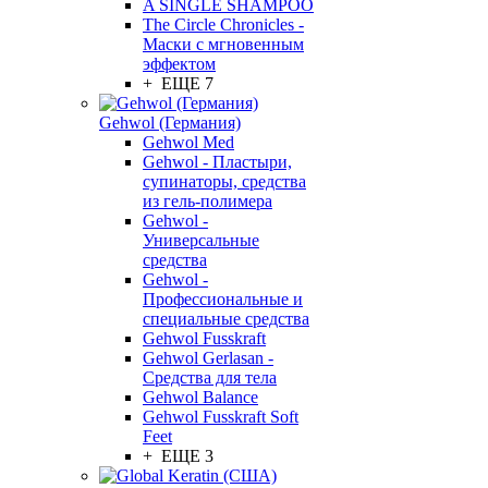
A SINGLE SHAMPOO
The Circle Chronicles -
Маски с мгновенным
эффектом
+ ЕЩЕ 7
Gehwol (Германия)
Gehwol Med
Gehwol - Пластыри,
супинаторы, средства
из гель-полимера
Gehwol -
Универсальные
средства
Gehwol -
Профессиональные и
специальные средства
Gehwol Fusskraft
Gehwol Gerlasan -
Средства для тела
Gehwol Balance
Gehwol Fusskraft Soft
Feet
+ ЕЩЕ 3