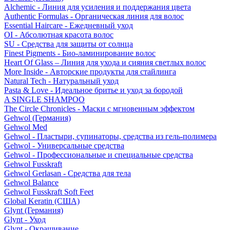
Alchemic - Линия для усиления и поддержания цвета
Authentic Formulas - Органическая линия для волос
Essential Haircare - Eжедневный уход
OI - Абсолютная красота волос
SU - Средства для защиты от солнца
Finest Pigments - Био-ламинирование волос
Heart Of Glass – Линия для ухода и сияния светлых волос
More Inside - Авторские продукты для стайлинга
Natural Tech - Натуральный уход
Pasta & Love - Идеальное бритье и уход за бородой
A SINGLE SHAMPOO
The Circle Chronicles - Маски с мгновенным эффектом
Gehwol (Германия)
Gehwol Med
Gehwol - Пластыри, супинаторы, средства из гель-полимера
Gehwol - Универсальные средства
Gehwol - Профессиональные и специальные средства
Gehwol Fusskraft
Gehwol Gerlasan - Средства для тела
Gehwol Balance
Gehwol Fusskraft Soft Feet
Global Keratin (США)
Glynt (Германия)
Glynt - Уход
Glynt - Окрашивание