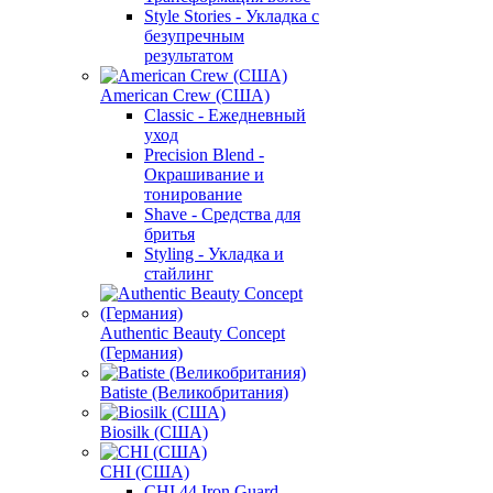
Style Stories - Укладка с
безупречным
результатом
American Crew (США)
Classic - Ежедневный
уход
Precision Blend -
Окрашивание и
тонирование
Shave - Средства для
бритья
Styling - Укладка и
стайлинг
Authentic Beauty Concept
(Германия)
Batiste (Великобритания)
Biosilk (США)
CHI (США)
CHI 44 Iron Guard -