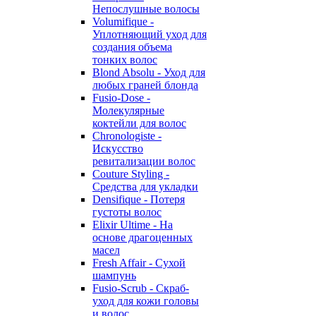
Непослушные волосы
Volumifique -
Уплотняющий уход для
создания объема
тонких волос
Blond Absolu - Уход для
любых граней блонда
Fusio-Dose -
Молекулярные
коктейли для волос
Chronologiste -
Искусство
ревитализации волос
Couture Styling -
Средства для укладки
Densifique - Потеря
густоты волос
Elixir Ultime - На
основе драгоценных
масел
Fresh Affair - Сухой
шампунь
Fusio-Scrub - Скраб-
уход для кожи головы
и волос