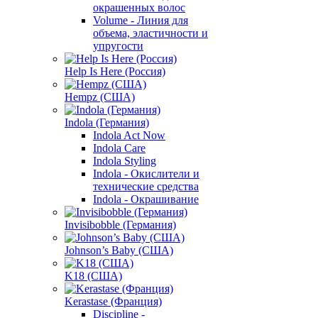
окрашенных волос
Volume - Линия для
объема, эластичности и
упругости
Help Is Here (Россия)
Hempz (США)
Indola (Германия)
Indola Act Now
Indola Care
Indola Styling
Indola - Окислители и
технические средства
Indola - Окрашивание
Invisibobble (Германия)
Johnson’s Baby (США)
K18 (США)
Kerastase (Франция)
Discipline -