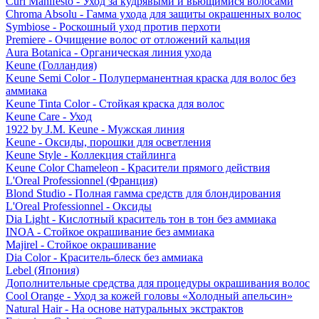
Curl Manifesto - Уход за кудрявыми и вьющимися волосами
Chroma Absolu - Гамма ухода для защиты окрашенных волос
Symbiose - Роскошный уход против перхоти
Premiere - Очищение волос от отложений кальция
Aura Botanica - Органическая линия ухода
Keune (Голландия)
Keune Semi Color - Полуперманентная краска для волос без
аммиака
Keune Tinta Color - Стойкая краска для волос
Keune Care - Уход
1922 by J.M. Keune - Мужская линия
Keune - Оксиды, порошки для осветления
Keune Style - Коллекция стайлинга
Keune Color Chameleon - Красители прямого действия
L'Oreal Professionnel (Франция)
Blond Studio - Полная гамма средств для блондирования
L'Oreal Professionnel - Оксиды
Dia Light - Кислотный краситель тон в тон без аммиака
INOA - Стойкое окрашивание без аммиака
Majirel - Стойкое окрашивание
Dia Color - Краситель-блеск без аммиака
Lebel (Япония)
Дополнительные средства для процедуры окрашивания волос
Cool Orange - Уход за кожей головы «Холодный апельсин»
Natural Hair - На основе натуральных экстрактов