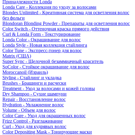
Принадлежности Londa
Londa Care - Коллекция по уходу за волосами
Blondes Unlimited - Креативная система для осветления волос
без фольги
Blondoran Blonding Powder - Препараты для осветления волос
Color Switch - Оттеночная краска прямого действия
Curl & Londa Form - Текстурирование
Londa Color - Окрашивание для волос
Londa Style - Новая коллекция стайлинга
Color Tune - Экспресс-тонер для волос
Matrix (США)
Super Sync - Щелочной безаммиачный краситель
SoColor - Стойкое окрашивание для волос
Moroccanoil (Израиль)
Styling - Стайлинг и укладка
Brushes - Брашинги и расчески
Treatment - Уход за волосами и кожей головы
Dry Shampoo - Сухие шампуни
Repair - Восстановление волос
Hydration - Увлажнение волос
Volume - Объем для волос
Color Care - Уход для окрашенных волос
Frizz Control - Разглаживание
Curl - Уход для кудрявых волос
Color Depositing Mask - Тонирующие маски