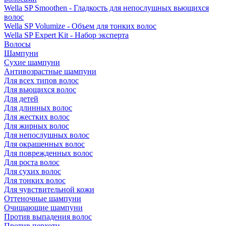
Wella SP Smoothen - Гладкость для непослушных вьющихся
волос
Wella SP Volumize - Объем для тонких волос
Wella SP Expert Kit - Набор эксперта
Волосы
Шампуни
Сухие шампуни
Антивозрастные шампуни
Для всех типов волос
Для вьющихся волос
Для детей
Для длинных волос
Для жестких волос
Для жирных волос
Для непослушных волос
Для окрашенных волос
Для поврежденных волос
Для роста волос
Для сухих волос
Для тонких волос
Для чувствительной кожи
Оттеночные шампуни
Очищающие шампуни
Против выпадения волос
Против перхоти