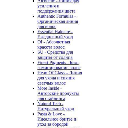
Alchemic - Линия для
усиления и
поддержания цвета
Authentic Formulas -
Органическая линия
для волос
Essential Haircare -
Eжедневный уход
OI - Абсолютная
красота волос
SU - Средства для
защиты от солнца
Finest Pigments - Био-
ламинирование волос
Heart Of Glass – Линия
для ухода и сияния
светлых волос
More Inside -
Авторские продукты
для стайлинга
Natural Tech -
Натуральный уход
Pasta & Love -
Идеальное бритье и
уход за бородой