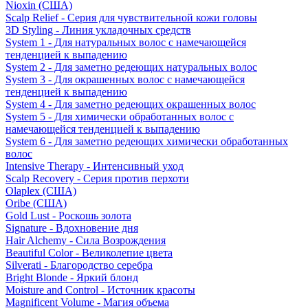
Nioxin (США)
Scalp Relief - Серия для чувствительной кожи головы
3D Styling - Линия укладочных средств
System 1 - Для натуральных волос с намечающейся
тенденцией к выпадению
System 2 - Для заметно редеющих натуральных волос
System 3 - Для окрашенных волос с намечающейся
тенденцией к выпадению
System 4 - Для заметно редеющих окрашенных волос
System 5 - Для химически обработанных волос с
намечающейся тенденцией к выпадению
System 6 - Для заметно редеющих химически обработанных
волос
Intensive Therapy - Интенсивный уход
Scalp Recovery - Серия против перхоти
Olaplex (США)
Oribe (США)
Gold Lust - Роскошь золота
Signature - Вдохновение дня
Hair Alchemy - Сила Возрождения
Beautiful Color - Великолепие цвета
Silverati - Благородство серебра
Bright Blonde - Яркий блонд
Moisture and Control - Источник красоты
Magnificent Volume - Магия объема