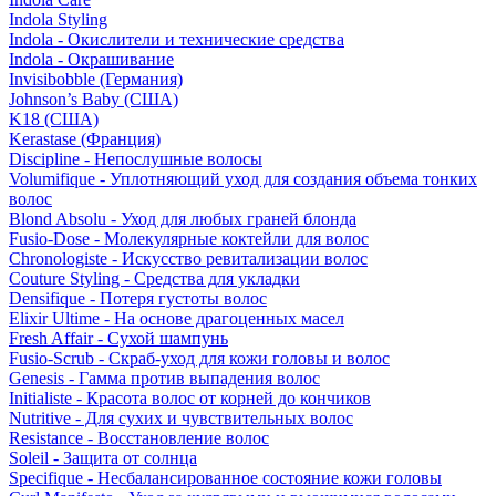
Indola Styling
Indola - Окислители и технические средства
Indola - Окрашивание
Invisibobble (Германия)
Johnson’s Baby (США)
K18 (США)
Kerastase (Франция)
Discipline - Непослушные волосы
Volumifique - Уплотняющий уход для создания объема тонких
волос
Blond Absolu - Уход для любых граней блонда
Fusio-Dose - Молекулярные коктейли для волос
Chronologiste - Искусство ревитализации волос
Couture Styling - Средства для укладки
Densifique - Потеря густоты волос
Elixir Ultime - На основе драгоценных масел
Fresh Affair - Сухой шампунь
Fusio-Scrub - Скраб-уход для кожи головы и волос
Genesis - Гамма против выпадения волос
Initialiste - Красота волос от корней до кончиков
Nutritive - Для сухих и чувствительных волос
Resistance - Восстановление волос
Soleil - Защита от солнца
Specifique - Несбалансированное состояние кожи головы