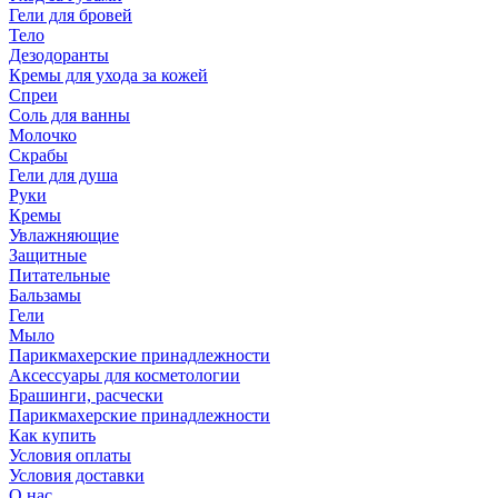
Гели для бровей
Тело
Дезодоранты
Кремы для ухода за кожей
Спреи
Соль для ванны
Молочко
Скрабы
Гели для душа
Руки
Кремы
Увлажняющие
Защитные
Питательные
Бальзамы
Гели
Мыло
Парикмахерские принадлежности
Аксессуары для косметологии
Брашинги, расчески
Парикмахерские принадлежности
Как купить
Условия оплаты
Условия доставки
О нас