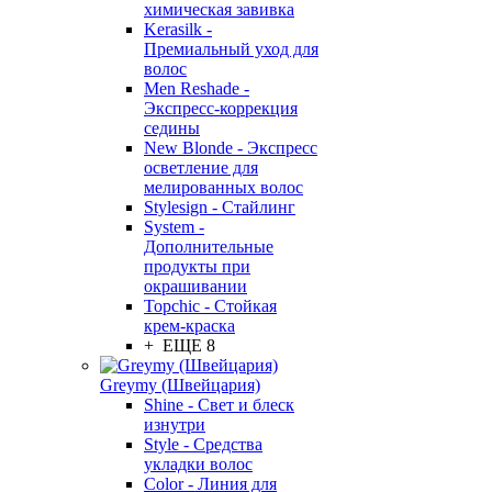
химическая завивка
Kerasilk -
Премиальный уход для
волос
Men Reshade -
Экспресс-коррекция
седины
New Blonde - Экспресс
осветление для
мелированных волос
Stylesign - Стайлинг
System -
Дополнительные
продукты при
окрашивании
Topchic - Стойкая
крем-краска
+ ЕЩЕ 8
Greymy (Швейцария)
Shine - Свет и блеск
изнутри
Style - Средства
укладки волос
Color - Линия для