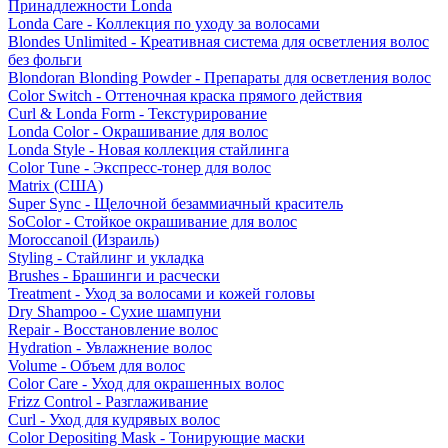
Принадлежности Londa
Londa Care - Коллекция по уходу за волосами
Blondes Unlimited - Креативная система для осветления волос
без фольги
Blondoran Blonding Powder - Препараты для осветления волос
Color Switch - Оттеночная краска прямого действия
Curl & Londa Form - Текстурирование
Londa Color - Окрашивание для волос
Londa Style - Новая коллекция стайлинга
Color Tune - Экспресс-тонер для волос
Matrix (США)
Super Sync - Щелочной безаммиачный краситель
SoColor - Стойкое окрашивание для волос
Moroccanoil (Израиль)
Styling - Стайлинг и укладка
Brushes - Брашинги и расчески
Treatment - Уход за волосами и кожей головы
Dry Shampoo - Сухие шампуни
Repair - Восстановление волос
Hydration - Увлажнение волос
Volume - Объем для волос
Color Care - Уход для окрашенных волос
Frizz Control - Разглаживание
Curl - Уход для кудрявых волос
Color Depositing Mask - Тонирующие маски