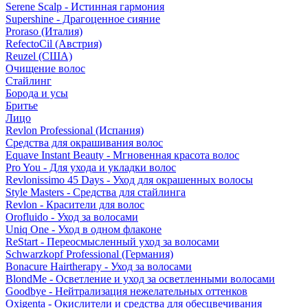
Serene Scalp - Истинная гармония
Supershine - Драгоценное сияние
Proraso (Италия)
RefectoCil (Австрия)
Reuzel (США)
Очищение волос
Стайлинг
Борода и усы
Бритье
Лицо
Revlon Professional (Испания)
Средства для окрашивания волос
Equave Instant Beauty - Мгновенная красота волос
Pro You - Для ухода и укладки волос
Revlonissimo 45 Days - Уход для окрашенных волосы
Style Masters - Средства для стайлинга
Revlon - Красители для волос
Orofluido - Уход за волосами
Uniq One - Уход в одном флаконе
ReStart - Переосмысленный уход за волосами
Schwarzkopf Professional (Германия)
Bonacure Hairtherapy - Уход за волосами
BlondMe - Осветление и уход за осветленными волосами
Goodbye - Нейтрализация нежелательных оттенков
Oxigenta - Окислители и средства для обесцвечивания