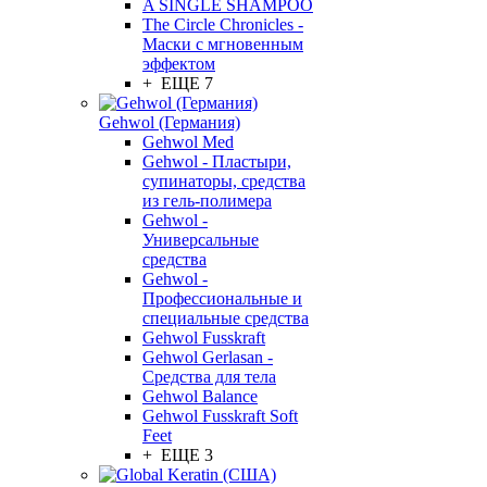
A SINGLE SHAMPOO
The Circle Chronicles -
Маски с мгновенным
эффектом
+ ЕЩЕ 7
Gehwol (Германия)
Gehwol Med
Gehwol - Пластыри,
супинаторы, средства
из гель-полимера
Gehwol -
Универсальные
средства
Gehwol -
Профессиональные и
специальные средства
Gehwol Fusskraft
Gehwol Gerlasan -
Средства для тела
Gehwol Balance
Gehwol Fusskraft Soft
Feet
+ ЕЩЕ 3