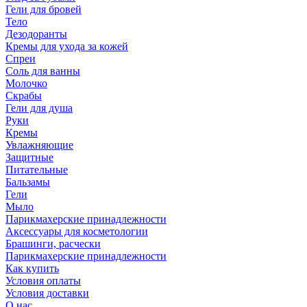
Гели для бровей
Тело
Дезодоранты
Кремы для ухода за кожей
Спреи
Соль для ванны
Молочко
Скрабы
Гели для душа
Руки
Кремы
Увлажняющие
Защитные
Питательные
Бальзамы
Гели
Мыло
Парикмахерские принадлежности
Аксессуары для косметологии
Брашинги, расчески
Парикмахерские принадлежности
Как купить
Условия оплаты
Условия доставки
О нас