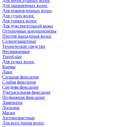
Для непослушных волос
Для окрашенных волос
Для поврежденных волос
Для сухих волос
Для тонких волос
Для чувствительной кожи
Оттеночные кондиционеры
Против выпадения волос
Солнцезащитные
Технические средства
Несмываемые
Travel-size
Для седых волос
Кремы
Лаки
Сильная фиксация
Слабая фиксация
Средняя фиксация
Ультрасильная фиксация
Подвижная фиксация
Ламинаты
Лосьоны
Маски
Антивозрастные
Для всех типов волос