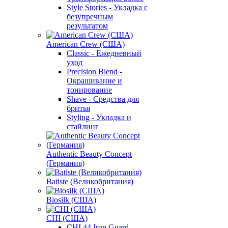
Style Stories - Укладка с
безупречным
результатом
American Crew (США)
Classic - Ежедневный
уход
Precision Blend -
Окрашивание и
тонирование
Shave - Средства для
бритья
Styling - Укладка и
стайлинг
Authentic Beauty Concept
(Германия)
Batiste (Великобритания)
Biosilk (США)
CHI (США)
CHI 44 Iron Guard -