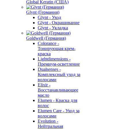
Global Keratin (США)
Glynt (Германия)
Glynt - Уход
Glynt - Окрашивание
Glynt - Укладка
Goldwell (Германия)
Colorance -
Тонирующая крем-
краска
Lightdimensions -
Премиум-осветление
Dualsenses -
Комплексный уход за
волосами
Elixir -
Восстанавливающее
масло
Elumen - Краска для
волос
Elumen Care - Уход за
волосами
Evolution -
Нейтральная