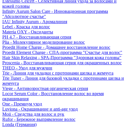
Estessimo Celcert - Селективная линия ухода за волосами и
кожей головы
Infinity Aurum Salon Care - Инновационная программа
"Абсолютное счастье"
IAU Infinity Aurum - Аромалиния
Lebel - Краска для волос
Materia OXY - Оксиданты
PH 4.7 - Восстанавливающая серия
Plia - Молекулярное моделирование волос
Proedit Home Charge - Домашнее восстановление волос
Proedit Element Charge - СПА-программа "Счастье для волос"
Hair Skin Relaxing - SPA-Программа "Здоровая кожа головы"
Proscenia - Восстанавливающая серия для окрашенных волос
THEO - Уход для мужчин
Trie - Линия для укладки с протеинами шелка и жемчуга
Trie Tuner - Линия для базовой укладки с протеинами шелка и
жемчуга
Viege - Антивозростная органическая серия
Locor Serum Color - Восстановление волос во время
окрашивания
One - Премиум уход
Luviona - Окрашивание и anti-age уход
Moii - Средства для волос и рук
Rufor - Бережное выпрямление волос
Londa (Германия)