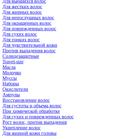
Для вьющихся волос
Для жестких волос
Для жирных волос
Для непослушных волос
Для окрашенных волос
Для поврежденных волос
Для сухих волос
Для тонких волос
Для чувствительной кожи
Против выпадения волос
Солнцезащитные
Travel-size
Масла
Молочко
Муссы
Наборы
Окислители
Ампулы
Восстановление волос
Для густоты и объема волос
При химической обработке
Для сухих и поврежденных волос
Рост волос, против выпадения
Укрепление волос
Для жирной кожи головы