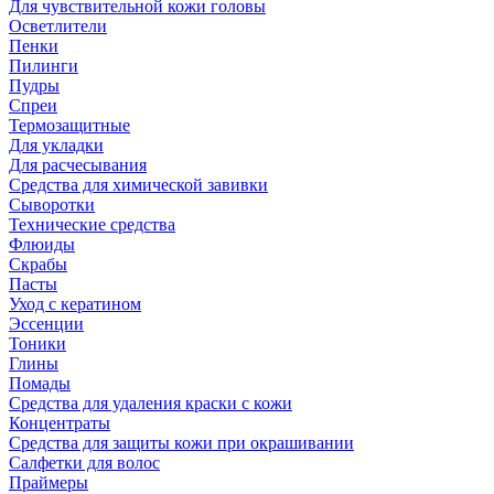
Для чувствительной кожи головы
Осветлители
Пенки
Пилинги
Пудры
Спреи
Термозащитные
Для укладки
Для расчесывания
Средства для химической завивки
Сыворотки
Технические средства
Флюиды
Скрабы
Пасты
Уход с кератином
Эссенции
Тоники
Глины
Помады
Средства для удаления краски с кожи
Концентраты
Средства для защиты кожи при окрашивании
Салфетки для волос
Праймеры