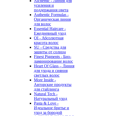
Alchemic - Линия для
усиления и
поддержания цвета
Authentic Formulas -
Органическая линия
для волос
Essential Haircare -
Eжедневный уход
OI - Абсолютная
красота волос
SU - Средства для
защиты от солнца
Finest Pigments - Био-
ламинирование волос
Heart Of Glass – Линия
для ухода и сияния
светлых волос
More Inside -
Авторские продукты
для стайлинга
Natural Tech -
Натуральный уход
Pasta & Love -
Идеальное бритье и
уход за бородой