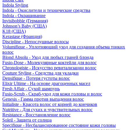
Indola Styling
Indola - Окислители и технические средства
Indola - Окрашивание
Invisibobble (Германия)
Johnson’s Baby (США)
K18 (США)
Kerastase (Франция)
Discipline - Непослушные волосы
Volumifique - Уплотняющий уход для создания объема тонких
волос
Blond Absolu - Уход для любых граней блонда
Fusio-Dose - Молекулярные коктейли для волос
Chronologiste - Искусство ревитализации волос
Couture Styling - Средства для укладки
Densifique - Потеря густоты волос
Elixir Ultime - На основе драгоценных масел
Fresh Affair - Сухой шампунь
Fusio-Scrub - Скраб-уход для кожи головы и волос
Genesis - Гамма против выпадения волос
Initialiste - Красота волос от корней до кончиков
Nutritive - Для сухих и чувствительных волос
Resistance - Восстановление волос
Soleil - Защита от солнца
Specifique - Несбалансированное состояние кожи головы