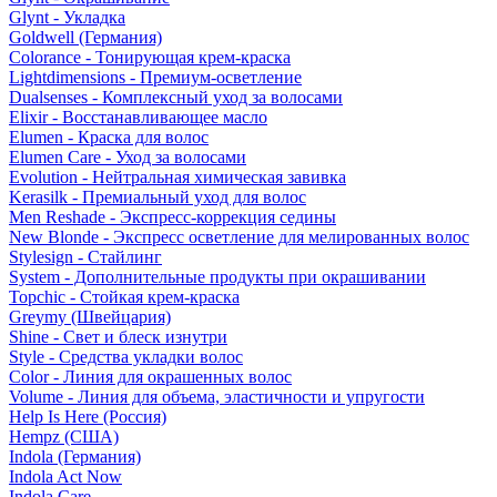
Glynt - Укладка
Goldwell (Германия)
Colorance - Тонирующая крем-краска
Lightdimensions - Премиум-осветление
Dualsenses - Комплексный уход за волосами
Elixir - Восстанавливающее масло
Elumen - Краска для волос
Elumen Care - Уход за волосами
Evolution - Нейтральная химическая завивка
Kerasilk - Премиальный уход для волос
Men Reshade - Экспресс-коррекция седины
New Blonde - Экспресс осветление для мелированных волос
Stylesign - Стайлинг
System - Дополнительные продукты при окрашивании
Topchic - Стойкая крем-краска
Greymy (Швейцария)
Shine - Свет и блеск изнутри
Style - Средства укладки волос
Color - Линия для окрашенных волос
Volume - Линия для объема, эластичности и упругости
Help Is Here (Россия)
Hempz (США)
Indola (Германия)
Indola Act Now
Indola Care