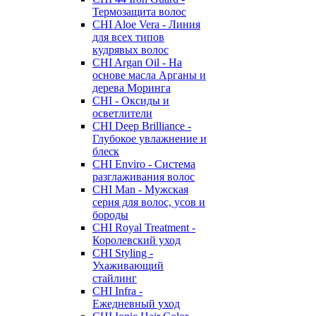
Термозащита волос
CHI Aloe Vera - Линия
для всех типов
кудрявых волос
CHI Argan Oil - На
основе масла Арганы и
дерева Моринга
CHI - Оксиды и
осветлители
CHI Deep Brilliance -
Глубокое увлажнение и
блеск
CHI Enviro - Система
разглаживания волос
CHI Man - Мужская
серия для волос, усов и
бороды
CHI Royal Treatment -
Королевский уход
CHI Styling -
Ухаживающий
стайлинг
CHI Infra -
Ежедневный уход