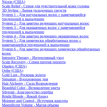
Nioxin (США)
Scalp Relief - Серия для чувствительной кожи головы
3D Styling - Линия укладочных средств
System 1 - Для натуральных волос с намечающейся
тенденцией к выпадению
System 2 - Для заметно редеющих натуральных волос
System 3 - Для окрашенных волос с намечающейся
тенденцией к выпадению
System 4 - Для заметно редеющих окрашенных волос
System 5 - Для химически обработанных волос с
намечающейся тенденцией к выпадению
System 6 - Для заметно редеющих химически обработанных
волос
Intensive Therapy - Интенсивный уход
Scalp Recovery - Серия против перхоти
Olaplex (США)
Oribe (США)
Gold Lust - Роскошь золота
Signature - Вдохновение дня
Hair Alchemy - Сила Возрождения
Beautiful Color - Великолепие цвета
Silverati - Благородство серебра
Bright Blonde - Яркий блонд
Moisture and Control - Источник красоты
Magnificent Volume - Магия объема