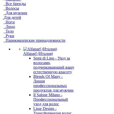
Все бренды
Волосы
Для мужчин
Для детей
Ноги
Лицо
Тело
Руки
Парикмахерские принадлежности
Alfaparf (Италия)
Semi di Lino - Уход за
волосами,
подчеркивающий вашу
естественную красоту
Blends Of Many -
Линия
профессиональных
продуктов для мужчин
Il Salone Milano -
Профессиональный
уход для волос
Lisse Design -
Трансформация волос