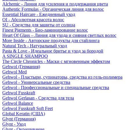
Alchemic - Линия для усиления и поддержания цвета
Authentic Formulas - Органическая линия для волос
Essential Haircare - Eжедневный уход
OI - Абсолютная красота волос
SU - Средства для защиты от солнца
Finest Pigments - Био-ламинирование волос
Heart Of Glass – Линия для ухода и сияния светлых волос
More Inside - Авторские продукты для стайлинга
Natural Tech - Натуральный уход
Pasta & Love - Идеальное бритье и уход за бородой
A SINGLE SHAMPOO
The Circle Chronicles - Маски с мгновенным эффектом
Gehwol (Германия)
Gehwol Med
Gehwol - Пластыри, супинаторы, средства из гель-полимера
Gehwol - Универсальные средства
Gehwol - Профессиональные и специальные средства
Gehwol Fusskraft
Gehwol Gerlasan - Средства для тела
Gehwol Balance
Gehwol Fusskraft Soft Feet
Global Keratin (США)
Glynt (Германия)
Glynt - Уход
Glynt - Окрашивание