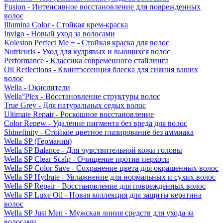
Fusion - Интенсивное восстановление для поврежденных
волос
Illumina Color - Стойкая крем-краска
Invigo - Новый уход за волосами
Koleston Perfect Me + - Стойкая краска для волос
Nutricurls - Уход для кудрявых и вьющихся волос
Performance - Классика современного стайлинга
Oil Reflections - Квинтэссенция блеска для сияния ваших
волос
Wella - Окислители
Wella°Plex - Восстановление структуры волос
True Grey - Для натуральных седых волос
Ultimate Repair - Роскошное восстановление
Color Renew - Удаление пигмента без вреда для волос
Shinefinity - Стойкое цветное глазирование без аммиака
Wella SP (Германия)
Wella SP Balance - Для чувствительной кожи головы
Wella SP Clear Scalp - Очищение против перхоти
Wella SP Color Save - Сохранение цвета для окрашенных волос
Wella SP Hydrate - Увлажнение для нормальных и сухих волос
Wella SP Repair - Восстановление для поврежденных волос
Wella SP Luxe Oil - Новая коллекция для защиты кератина
волос
Wella SP Just Men - Мужская линия средств для ухода за
волосами