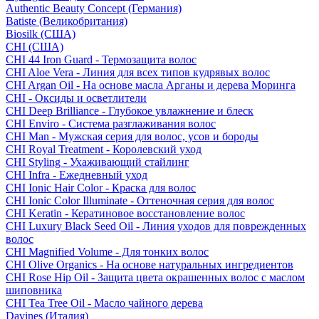
Authentic Beauty Concept (Германия)
Batiste (Великобритания)
Biosilk (США)
CHI (США)
CHI 44 Iron Guard - Термозащита волос
CHI Aloe Vera - Линия для всех типов кудрявых волос
CHI Argan Oil - На основе масла Арганы и дерева Моринга
CHI - Оксиды и осветлители
CHI Deep Brilliance - Глубокое увлажнение и блеск
CHI Enviro - Система разглаживания волос
CHI Man - Мужская серия для волос, усов и бороды
CHI Royal Treatment - Королевский уход
CHI Styling - Ухаживающий стайлинг
CHI Infra - Ежедневный уход
CHI Ionic Hair Color - Краска для волос
CHI Ionic Color Illuminate - Оттеночная серия для волос
CHI Keratin - Кератиновое восстановление волос
CHI Luxury Black Seed Oil - Линия уходов для поврежденных
волос
CHI Magnified Volume - Для тонких волос
CHI Olive Organics - На основе натуральных ингредиентов
CHI Rose Hip Oil - Защита цвета окрашенных волос с маслом
шиповника
CHI Tea Tree Oil - Масло чайного дерева
Davines (Италия)