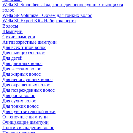
Wella SP Smoothen - Гладкость для непослушных вьющихся
волос
Wella SP Volumize - Объем для тонких волос
Wella SP Expert Kit - Набор эксперта
Волосы
Шампуни
Сухие шампуни
Антивозрастные шампуни
Для всех типов волос
Для вьющихся волос
Для детей
Для длинных волос
Для жестких волос
Для жирных волос
Для непослушных волос
Для окрашенных волос
Для поврежденных волос
Для роста волос
Для сухих волос
Для тонких волос
Для чувствительной кожи
Оттеночные шампуни
Очищающие шампуни
Против выпадения волос
Против перхоти