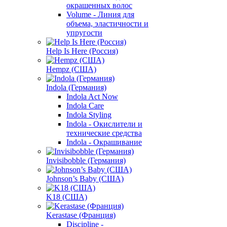
окрашенных волос
Volume - Линия для
объема, эластичности и
упругости
Help Is Here (Россия)
Hempz (США)
Indola (Германия)
Indola Act Now
Indola Care
Indola Styling
Indola - Окислители и
технические средства
Indola - Окрашивание
Invisibobble (Германия)
Johnson’s Baby (США)
K18 (США)
Kerastase (Франция)
Discipline -