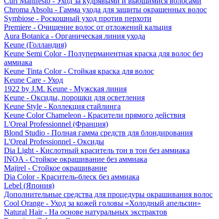
Curl Manifesto - Уход за кудрявыми и вьющимися волосами
Chroma Absolu - Гамма ухода для защиты окрашенных волос
Symbiose - Роскошный уход против перхоти
Premiere - Очищение волос от отложений кальция
Aura Botanica - Органическая линия ухода
Keune (Голландия)
Keune Semi Color - Полуперманентная краска для волос без
аммиака
Keune Tinta Color - Стойкая краска для волос
Keune Care - Уход
1922 by J.M. Keune - Мужская линия
Keune - Оксиды, порошки для осветления
Keune Style - Коллекция стайлинга
Keune Color Chameleon - Красители прямого действия
L'Oreal Professionnel (Франция)
Blond Studio - Полная гамма средств для блондирования
L'Oreal Professionnel - Оксиды
Dia Light - Кислотный краситель тон в тон без аммиака
INOA - Стойкое окрашивание без аммиака
Majirel - Стойкое окрашивание
Dia Color - Краситель-блеск без аммиака
Lebel (Япония)
Дополнительные средства для процедуры окрашивания волос
Cool Orange - Уход за кожей головы «Холодный апельсин»
Natural Hair - На основе натуральных экстрактов