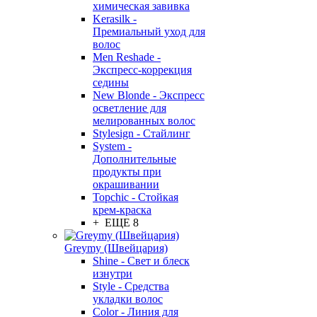
химическая завивка
Kerasilk -
Премиальный уход для
волос
Men Reshade -
Экспресс-коррекция
седины
New Blonde - Экспресс
осветление для
мелированных волос
Stylesign - Стайлинг
System -
Дополнительные
продукты при
окрашивании
Topchic - Стойкая
крем-краска
+ ЕЩЕ 8
Greymy (Швейцария)
Shine - Свет и блеск
изнутри
Style - Средства
укладки волос
Color - Линия для