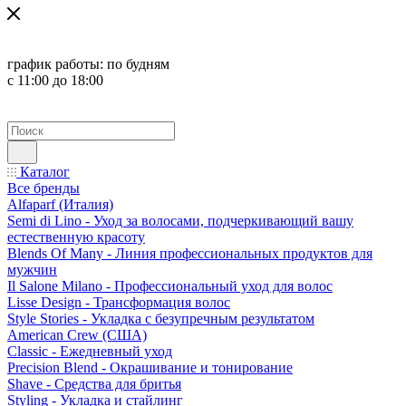
график работы:
по будням
с 11:00 до 18:00
Каталог
Все бренды
Alfaparf (Италия)
Semi di Lino - Уход за волосами, подчеркивающий вашу
естественную красоту
Blends Of Many - Линия профессиональных продуктов для
мужчин
Il Salone Milano - Профессиональный уход для волос
Lisse Design - Трансформация волос
Style Stories - Укладка с безупречным результатом
American Crew (США)
Classic - Ежедневный уход
Precision Blend - Окрашивание и тонирование
Shave - Средства для бритья
Styling - Укладка и стайлинг