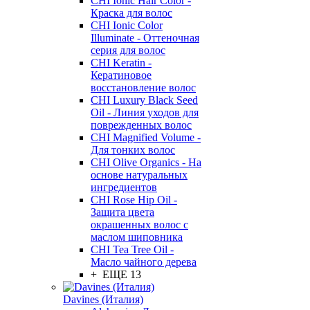
CHI Ionic Hair Color -
Краска для волос
CHI Ionic Color
Illuminate - Оттеночная
серия для волос
CHI Keratin -
Кератиновое
восстановление волос
CHI Luxury Black Seed
Oil - Линия уходов для
поврежденных волос
CHI Magnified Volume -
Для тонких волос
CHI Olive Organics - На
основе натуральных
ингредиентов
CHI Rose Hip Oil -
Защита цвета
окрашенных волос с
маслом шиповника
CHI Tea Tree Oil -
Масло чайного дерева
+ ЕЩЕ 13
Davines (Италия)