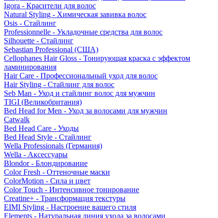
Igora - Красители для волос
Natural Styling - Химическая завивка волос
Osis - Стайлинг
Professionnelle - Укладочные средства для волос
Silhouette - Стайлинг
Sebastian Professional (США)
Cellophanes Hair Gloss - Тонирующая краска с эффектом
ламинирования
Hair Care - Профессиональный уход для волос
Hair Styling - Стайлинг для волос
Seb Man - Уход и стайлинг волос для мужчин
TIGI (Великобритания)
Bed Head for Men - Уход за волосами для мужчин
Catwalk
Bed Head Care - Уходы
Bed Head Style - Стайлинг
Wella Professionals (Германия)
Wella - Аксессуары
Blondor - Блондирование
Color Fresh - Оттеночные маски
ColorMotion - Сила и цвет
Color Touch - Интенсивное тонирование
Creatine+ - Трансформация текстуры
EIMI Styling - Настроение вашего стиля
Elements - Натуральная линия ухода за волосами