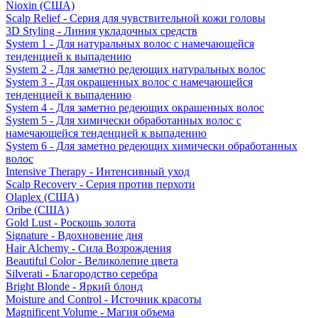
Nioxin (США)
Scalp Relief - Серия для чувствительной кожи головы
3D Styling - Линия укладочных средств
System 1 - Для натуральных волос с намечающейся
тенденцией к выпадению
System 2 - Для заметно редеющих натуральных волос
System 3 - Для окрашенных волос с намечающейся
тенденцией к выпадению
System 4 - Для заметно редеющих окрашенных волос
System 5 - Для химически обработанных волос с
намечающейся тенденцией к выпадению
System 6 - Для заметно редеющих химически обработанных
волос
Intensive Therapy - Интенсивный уход
Scalp Recovery - Серия против перхоти
Olaplex (США)
Oribe (США)
Gold Lust - Роскошь золота
Signature - Вдохновение дня
Hair Alchemy - Сила Возрождения
Beautiful Color - Великолепие цвета
Silverati - Благородство серебра
Bright Blonde - Яркий блонд
Moisture and Control - Источник красоты
Magnificent Volume - Магия объема