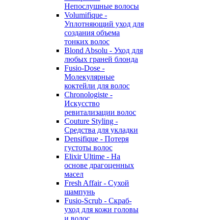
Непослушные волосы
Volumifique -
Уплотняющий уход для
создания объема
тонких волос
Blond Absolu - Уход для
любых граней блонда
Fusio-Dose -
Молекулярные
коктейли для волос
Chronologiste -
Искусство
ревитализации волос
Couture Styling -
Средства для укладки
Densifique - Потеря
густоты волос
Elixir Ultime - На
основе драгоценных
масел
Fresh Affair - Сухой
шампунь
Fusio-Scrub - Скраб-
уход для кожи головы
и волос