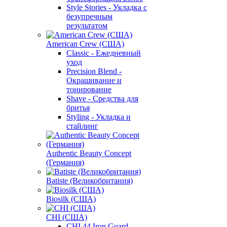
Style Stories - Укладка с
безупречным
результатом
American Crew (США)
Classic - Ежедневный
уход
Precision Blend -
Окрашивание и
тонирование
Shave - Средства для
бритья
Styling - Укладка и
стайлинг
Authentic Beauty Concept
(Германия)
Batiste (Великобритания)
Biosilk (США)
CHI (США)
CHI 44 Iron Guard -