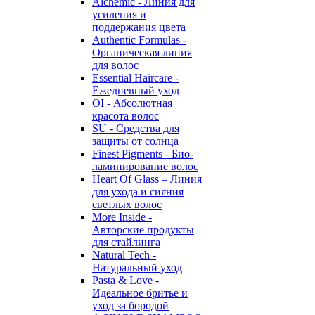
Alchemic - Линия для
усиления и
поддержания цвета
Authentic Formulas -
Органическая линия
для волос
Essential Haircare -
Eжедневный уход
OI - Абсолютная
красота волос
SU - Средства для
защиты от солнца
Finest Pigments - Био-
ламинирование волос
Heart Of Glass – Линия
для ухода и сияния
светлых волос
More Inside -
Авторские продукты
для стайлинга
Natural Tech -
Натуральный уход
Pasta & Love -
Идеальное бритье и
уход за бородой