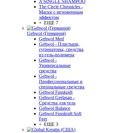
A SINGLE SHAMPOO
The Circle Chronicles -
Маски с мгновенным
эффектом
+ ЕЩЕ 7
Gehwol (Германия)
Gehwol Med
Gehwol - Пластыри,
супинаторы, средства
из гель-полимера
Gehwol -
Универсальные
средства
Gehwol -
Профессиональные и
специальные средства
Gehwol Fusskraft
Gehwol Gerlasan -
Средства для тела
Gehwol Balance
Gehwol Fusskraft Soft
Feet
+ ЕЩЕ 3