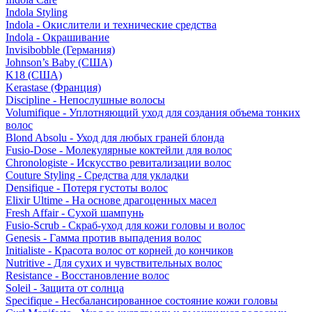
Indola Styling
Indola - Окислители и технические средства
Indola - Окрашивание
Invisibobble (Германия)
Johnson’s Baby (США)
K18 (США)
Kerastase (Франция)
Discipline - Непослушные волосы
Volumifique - Уплотняющий уход для создания объема тонких
волос
Blond Absolu - Уход для любых граней блонда
Fusio-Dose - Молекулярные коктейли для волос
Chronologiste - Искусство ревитализации волос
Couture Styling - Средства для укладки
Densifique - Потеря густоты волос
Elixir Ultime - На основе драгоценных масел
Fresh Affair - Сухой шампунь
Fusio-Scrub - Скраб-уход для кожи головы и волос
Genesis - Гамма против выпадения волос
Initialiste - Красота волос от корней до кончиков
Nutritive - Для сухих и чувствительных волос
Resistance - Восстановление волос
Soleil - Защита от солнца
Specifique - Несбалансированное состояние кожи головы