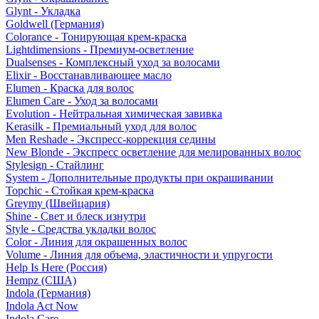
Glynt - Укладка
Goldwell (Германия)
Colorance - Тонирующая крем-краска
Lightdimensions - Премиум-осветление
Dualsenses - Комплексный уход за волосами
Elixir - Восстанавливающее масло
Elumen - Краска для волос
Elumen Care - Уход за волосами
Evolution - Нейтральная химическая завивка
Kerasilk - Премиальный уход для волос
Men Reshade - Экспресс-коррекция седины
New Blonde - Экспресс осветление для мелированных волос
Stylesign - Стайлинг
System - Дополнительные продукты при окрашивании
Topchic - Стойкая крем-краска
Greymy (Швейцария)
Shine - Свет и блеск изнутри
Style - Средства укладки волос
Color - Линия для окрашенных волос
Volume - Линия для объема, эластичности и упругости
Help Is Here (Россия)
Hempz (США)
Indola (Германия)
Indola Act Now
Indola Care