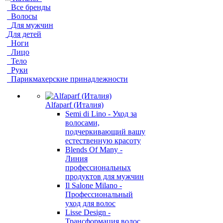
Все бренды
Волосы
Для мужчин
Для детей
Ноги
Лицо
Тело
Руки
Парикмахерские принадлежности
Alfaparf (Италия)
Semi di Lino - Уход за
волосами,
подчеркивающий вашу
естественную красоту
Blends Of Many -
Линия
профессиональных
продуктов для мужчин
Il Salone Milano -
Профессиональный
уход для волос
Lisse Design -
Трансформация волос