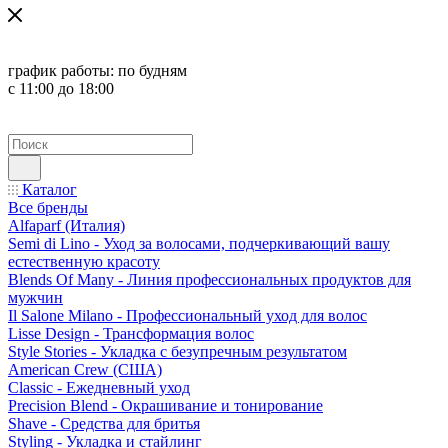
график работы:
по будням
с 11:00 до 18:00
Каталог
Все бренды
Alfaparf (Италия)
Semi di Lino - Уход за волосами, подчеркивающий вашу
естественную красоту
Blends Of Many - Линия профессиональных продуктов для
мужчин
Il Salone Milano - Профессиональный уход для волос
Lisse Design - Трансформация волос
Style Stories - Укладка с безупречным результатом
American Crew (США)
Classic - Ежедневный уход
Precision Blend - Окрашивание и тонирование
Shave - Средства для бритья
Styling - Укладка и стайлинг