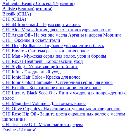
Authentic Beauty Concept (Германия)
Batiste (Великобритания)
Biosilk (США)
CHI (США)
CHI 44 Iron Guard - Термозащита волос
CHI Aloe Vera - Линия для всех типов кудрявых волос
CHI Argan Oil - На основе масла Арганы и дерева Моринга
CHI - Оксиды и осветлители
CHI Deep Brilliance - Глубокое увлажнение и блеск
CHI Enviro - Система разглаживания волос
CHI Man - Мужская серия для волос, усов и бороды
CHI Royal Treatment - Королевский уход
CHI Styling - Ухаживающий стайлинг
CHI Infra - Ежедневный уход
CHI Ionic Hair Color - Краска для волос
CHI Ionic Color Illuminate - Оттеночная серия для волос
CHI Keratin - Кератиновое восстановление волос
CHI Luxury Black Seed Oil - Линия уходов для поврежденных
волос
CHI Magnified Volume - Для тонких волос
CHI Olive Organics - На основе натуральных ингредиентов
CHI Rose Hip Oil - Защита цвета окрашенных волос с маслом
шиповника
CHI Tea Tree Oil - Масло чайного дерева
Davines (Италия)