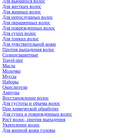
Для вьющихся волос
Для жестких волос
Для жирных волос
Для непослушных волос
Для окрашенных волос
Для поврежденных волос
Для сухих волос
Для тонких волос
Для чувствительной кожи
Против выпадения волос
Солнцезащитные
Travel-size
Масла
Молочко
Муссы
Наборы
Окислители
Ампулы
Восстановление волос
Для густоты и объема волос
При химической обработке
Для сухих и поврежденных волос
Рост волос, против выпадения
Укрепление волос
Для жирной кожи головы