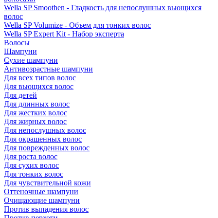
Wella SP Smoothen - Гладкость для непослушных вьющихся
волос
Wella SP Volumize - Объем для тонких волос
Wella SP Expert Kit - Набор эксперта
Волосы
Шампуни
Сухие шампуни
Антивозрастные шампуни
Для всех типов волос
Для вьющихся волос
Для детей
Для длинных волос
Для жестких волос
Для жирных волос
Для непослушных волос
Для окрашенных волос
Для поврежденных волос
Для роста волос
Для сухих волос
Для тонких волос
Для чувствительной кожи
Оттеночные шампуни
Очищающие шампуни
Против выпадения волос
Против перхоти