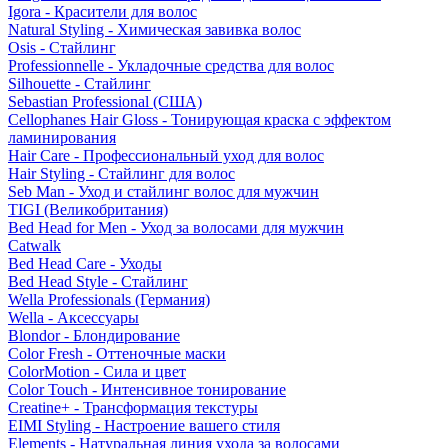
Igora - Красители для волос
Natural Styling - Химическая завивка волос
Osis - Стайлинг
Professionnelle - Укладочные средства для волос
Silhouette - Стайлинг
Sebastian Professional (США)
Cellophanes Hair Gloss - Тонирующая краска с эффектом
ламинирования
Hair Care - Профессиональный уход для волос
Hair Styling - Стайлинг для волос
Seb Man - Уход и стайлинг волос для мужчин
TIGI (Великобритания)
Bed Head for Men - Уход за волосами для мужчин
Catwalk
Bed Head Care - Уходы
Bed Head Style - Стайлинг
Wella Professionals (Германия)
Wella - Аксессуары
Blondor - Блондирование
Color Fresh - Оттеночные маски
ColorMotion - Сила и цвет
Color Touch - Интенсивное тонирование
Creatine+ - Трансформация текстуры
EIMI Styling - Настроение вашего стиля
Elements - Натуральная линия ухода за волосами