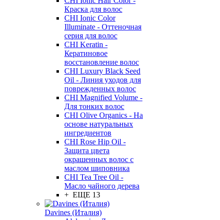
CHI Ionic Hair Color -
Краска для волос
CHI Ionic Color
Illuminate - Оттеночная
серия для волос
CHI Keratin -
Кератиновое
восстановление волос
CHI Luxury Black Seed
Oil - Линия уходов для
поврежденных волос
CHI Magnified Volume -
Для тонких волос
CHI Olive Organics - На
основе натуральных
ингредиентов
CHI Rose Hip Oil -
Защита цвета
окрашенных волос с
маслом шиповника
CHI Tea Tree Oil -
Масло чайного дерева
+ ЕЩЕ 13
Davines (Италия)