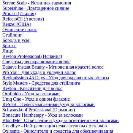
Serene Scalp - Истинная гармония
Supershine - Драгоценное сияние
Proraso (Италия)
RefectoCil (Австрия)
Reuzel (США)
Очищение волос
Стайлинг
Борода и усы
Бритье
Лицо
Revlon Professional (Испания)
Средства для окрашивания волос
Equave Instant Beauty - Мгновенная красота волос
Pro You - Для ухода и укладки волос
Revlonissimo 45 Days - Уход для окрашенных волосы
Style Masters - Средства для стайлинга
Revlon - Красители для волос
Orofluido - Уход за волосами
Uniq One - Уход в одном флаконе
ReStart - Переосмысленный уход за волосами
Schwarzkopf Professional (Германия)
Bonacure Hairtherapy - Уход за волосами
BlondMe - Осветление и уход за осветленными волосами
Goodbye - Нейтрализация нежелательных оттенков
Oxigenta - Окислители и средства для обесцвечивания