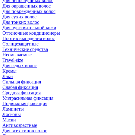
Для непослушных волос
Для окрашенных волос
Для поврежденных волос
Для сухих волос
Для тонких волос
Для чувствительной кожи
Оттеночные кондиционеры
Против выпадения волос
Солнцезащитные
Технические средства
Несмываемые
Travel-size
Для седых волос
Кремы
Лаки
Сильная фиксация
Слабая фиксация
Средняя фиксация
Ультрасильная фиксация
Подвижная фиксация
Ламинаты
Лосьоны
Маски
Антивозрастные
Для всех типов волос