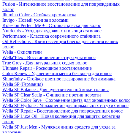
Fusion - Интенсивное восстановление для поврежденных
волос
Illumina Color - Стойкая крем-краска
Invigo - Новый уход за волосами
Koleston Perfect Me + - Стойкая краска для волос
Nutricurls - Уход для кудрявых и вьющихся волос
Performance - Классика современного стайлинга
Oil Reflections - Квинтэссенция блеска для сияния ваших
волос
Wella - Окислители
Wella°Plex - Восстановление структуры волос
True Grey - Для натуральных седых волос
Ultimate Repair - Роскошное восстановление
Color Renew - Удаление пигмента без вреда для волос
Shinefinity - Стойкое цветное глазирование без аммиака
Wella SP (Германия)
Wella SP Balance - Для чувствительной кожи головы
Wella SP Clear Scalp - Очищение против перхоти
Wella SP Color Save - Сохранение цвета для окрашенных волос
Wella SP Hydrate - Увлажнение для нормальных и сухих волос
Wella SP Repair - Восстановление для поврежденных волос
Wella SP Luxe Oil - Новая коллекция для защиты кератина
волос
Wella SP Just Men - Мужская линия средств для ухода за
волосами