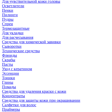
Для чувствительной кожи головы
Осветлители
Пенки
Пилинги
Пудры
Спреи
Термозащитные
Для укладки
Для расчесывания
Средства для химической завивки
Сыворотки
Технические средства
Флюиды
Скрабы
Пасты
Уход с кератином
Эссенции
Тоники
Глины
Помады
Средства для удаления краски с кожи
Концентраты
Средства для защиты кожи при окрашивании
Салфетки для волос
Праймеры