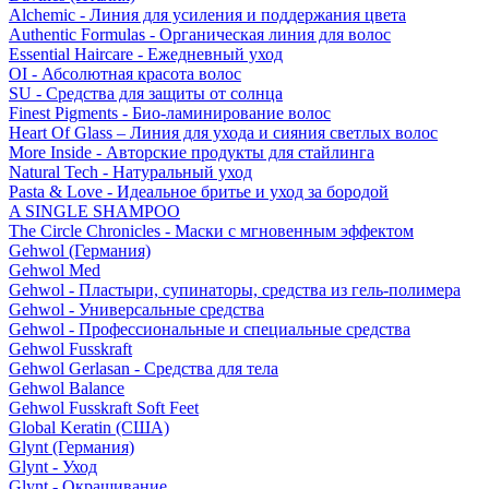
Alchemic - Линия для усиления и поддержания цвета
Authentic Formulas - Органическая линия для волос
Essential Haircare - Eжедневный уход
OI - Абсолютная красота волос
SU - Средства для защиты от солнца
Finest Pigments - Био-ламинирование волос
Heart Of Glass – Линия для ухода и сияния светлых волос
More Inside - Авторские продукты для стайлинга
Natural Tech - Натуральный уход
Pasta & Love - Идеальное бритье и уход за бородой
A SINGLE SHAMPOO
The Circle Chronicles - Маски с мгновенным эффектом
Gehwol (Германия)
Gehwol Med
Gehwol - Пластыри, супинаторы, средства из гель-полимера
Gehwol - Универсальные средства
Gehwol - Профессиональные и специальные средства
Gehwol Fusskraft
Gehwol Gerlasan - Средства для тела
Gehwol Balance
Gehwol Fusskraft Soft Feet
Global Keratin (США)
Glynt (Германия)
Glynt - Уход
Glynt - Окрашивание