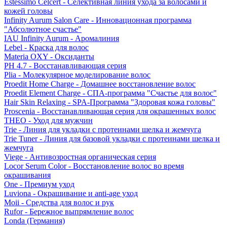
Estessimo Celcert - Селективная линия ухода за волосами и
кожей головы
Infinity Aurum Salon Care - Инновационная программа
"Абсолютное счастье"
IAU Infinity Aurum - Аромалиния
Lebel - Краска для волос
Materia OXY - Оксиданты
PH 4.7 - Восстанавливающая серия
Plia - Молекулярное моделирование волос
Proedit Home Charge - Домашнее восстановление волос
Proedit Element Charge - СПА-программа "Счастье для волос"
Hair Skin Relaxing - SPA-Программа "Здоровая кожа головы"
Proscenia - Восстанавливающая серия для окрашенных волос
THEO - Уход для мужчин
Trie - Линия для укладки с протеинами шелка и жемчуга
Trie Tuner - Линия для базовой укладки с протеинами шелка и
жемчуга
Viege - Антивозростная органическая серия
Locor Serum Color - Восстановление волос во время
окрашивания
One - Премиум уход
Luviona - Окрашивание и anti-age уход
Moii - Средства для волос и рук
Rufor - Бережное выпрямление волос
Londa (Германия)