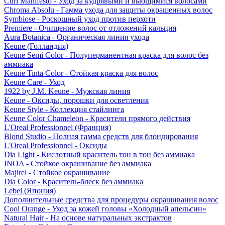
Curl Manifesto - Уход за кудрявыми и вьющимися волосами
Chroma Absolu - Гамма ухода для защиты окрашенных волос
Symbiose - Роскошный уход против перхоти
Premiere - Очищение волос от отложений кальция
Aura Botanica - Органическая линия ухода
Keune (Голландия)
Keune Semi Color - Полуперманентная краска для волос без
аммиака
Keune Tinta Color - Стойкая краска для волос
Keune Care - Уход
1922 by J.M. Keune - Мужская линия
Keune - Оксиды, порошки для осветления
Keune Style - Коллекция стайлинга
Keune Color Chameleon - Красители прямого действия
L'Oreal Professionnel (Франция)
Blond Studio - Полная гамма средств для блондирования
L'Oreal Professionnel - Оксиды
Dia Light - Кислотный краситель тон в тон без аммиака
INOA - Стойкое окрашивание без аммиака
Majirel - Стойкое окрашивание
Dia Color - Краситель-блеск без аммиака
Lebel (Япония)
Дополнительные средства для процедуры окрашивания волос
Cool Orange - Уход за кожей головы «Холодный апельсин»
Natural Hair - На основе натуральных экстрактов