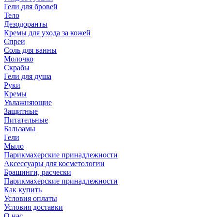
Гели для бровей
Тело
Дезодоранты
Кремы для ухода за кожей
Спреи
Соль для ванны
Молочко
Скрабы
Гели для душа
Руки
Кремы
Увлажняющие
Защитные
Питательные
Бальзамы
Гели
Мыло
Парикмахерские принадлежности
Аксессуары для косметологии
Брашинги, расчески
Парикмахерские принадлежности
Как купить
Условия оплаты
Условия доставки
О нас