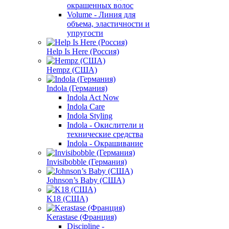
окрашенных волос
Volume - Линия для
объема, эластичности и
упругости
Help Is Here (Россия)
Hempz (США)
Indola (Германия)
Indola Act Now
Indola Care
Indola Styling
Indola - Окислители и
технические средства
Indola - Окрашивание
Invisibobble (Германия)
Johnson’s Baby (США)
K18 (США)
Kerastase (Франция)
Discipline -