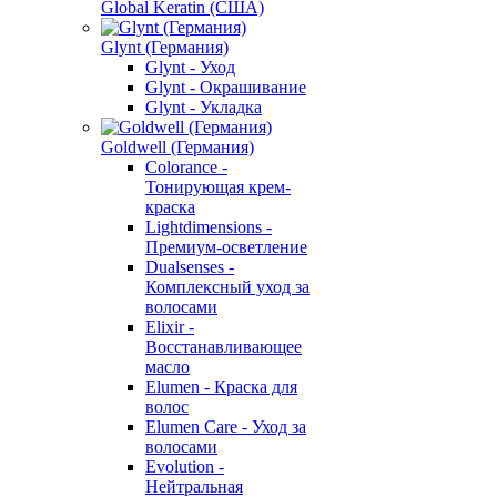
Global Keratin (США)
Glynt (Германия)
Glynt - Уход
Glynt - Окрашивание
Glynt - Укладка
Goldwell (Германия)
Colorance -
Тонирующая крем-
краска
Lightdimensions -
Премиум-осветление
Dualsenses -
Комплексный уход за
волосами
Elixir -
Восстанавливающее
масло
Elumen - Краска для
волос
Elumen Care - Уход за
волосами
Evolution -
Нейтральная