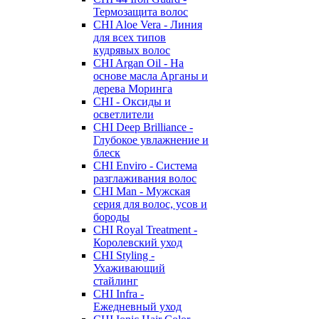
Термозащита волос
CHI Aloe Vera - Линия
для всех типов
кудрявых волос
CHI Argan Oil - На
основе масла Арганы и
дерева Моринга
CHI - Оксиды и
осветлители
CHI Deep Brilliance -
Глубокое увлажнение и
блеск
CHI Enviro - Система
разглаживания волос
CHI Man - Мужская
серия для волос, усов и
бороды
CHI Royal Treatment -
Королевский уход
CHI Styling -
Ухаживающий
стайлинг
CHI Infra -
Ежедневный уход