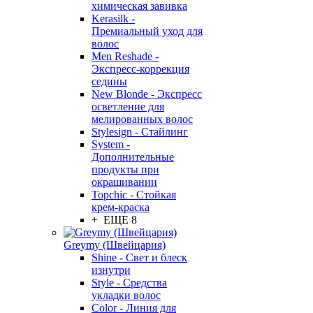
химическая завивка
Kerasilk -
Премиальный уход для
волос
Men Reshade -
Экспресс-коррекция
седины
New Blonde - Экспресс
осветление для
мелированных волос
Stylesign - Стайлинг
System -
Дополнительные
продукты при
окрашивании
Topchic - Стойкая
крем-краска
+ ЕЩЕ 8
Greymy (Швейцария)
Shine - Свет и блеск
изнутри
Style - Средства
укладки волос
Color - Линия для