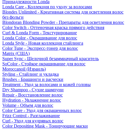
Принадлежности Londa
Londa Care - Коллекция по уходу за волосами
Blondes Unlimited - Креативная система для осветления волос
без фольги
Blondoran Blonding Powder - Препараты для осветления волос
Color Switch - Оттеночная краска прямого действия
Curl & Londa Form - Текстурирование
Londa Color - Окрашивание для волос
Londa Style - Новая коллекция стайлинга
Color Tune - Экспресс-тонер для волос
Matrix (США)
Super Sync - Щелочной безаммиачный краситель
SoColor - Стойкое окрашивание для волос
Moroccanoil (Израиль)
Styling - Стайлинг и укладка
Brushes - Брашинги и расчески
Treatment - Уход за волосами и кожей головы
Dry Shampoo - Сухие шампуни
Repair - Восстановление волос
Hydration - Увлажнение волос
Volume - Объем для волос
Color Care - Уход для окрашенных волос
Frizz Control - Разглаживание
Curl - Уход для кудрявых волос
Color Depositing Mask - Тонирующие маски