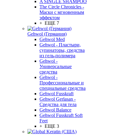
A SINGLE SHAMPOO
The Circle Chronicles -
Маски с мгновенным
эффектом
+ ЕЩЕ 7
Gehwol (Германия)
Gehwol Med
Gehwol - Пластыри,
супинаторы, средства
из гель-полимера
Gehwol -
Универсальные
средства
Gehwol -
Профессиональные и
специальные средства
Gehwol Fusskraft
Gehwol Gerlasan -
Средства для тела
Gehwol Balance
Gehwol Fusskraft Soft
Feet
+ ЕЩЕ 3