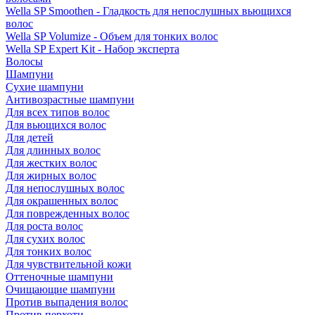
Wella SP Smoothen - Гладкость для непослушных вьющихся
волос
Wella SP Volumize - Объем для тонких волос
Wella SP Expert Kit - Набор эксперта
Волосы
Шампуни
Сухие шампуни
Антивозрастные шампуни
Для всех типов волос
Для вьющихся волос
Для детей
Для длинных волос
Для жестких волос
Для жирных волос
Для непослушных волос
Для окрашенных волос
Для поврежденных волос
Для роста волос
Для сухих волос
Для тонких волос
Для чувствительной кожи
Оттеночные шампуни
Очищающие шампуни
Против выпадения волос
Против перхоти