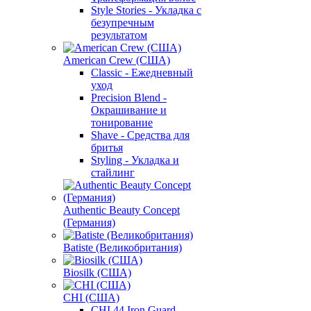
Style Stories - Укладка с
безупречным
результатом
American Crew (США)
Classic - Ежедневный
уход
Precision Blend -
Окрашивание и
тонирование
Shave - Средства для
бритья
Styling - Укладка и
стайлинг
Authentic Beauty Concept
(Германия)
Batiste (Великобритания)
Biosilk (США)
CHI (США)
CHI 44 Iron Guard -