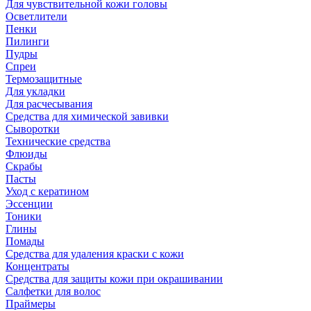
Для чувствительной кожи головы
Осветлители
Пенки
Пилинги
Пудры
Спреи
Термозащитные
Для укладки
Для расчесывания
Средства для химической завивки
Сыворотки
Технические средства
Флюиды
Скрабы
Пасты
Уход с кератином
Эссенции
Тоники
Глины
Помады
Средства для удаления краски с кожи
Концентраты
Средства для защиты кожи при окрашивании
Салфетки для волос
Праймеры