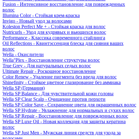
Fusion - Интенсивное восстановление для поврежденных
волос
Illumina Color - Стойкая крем-краска
Invigo - Новый уход за волосами
Koleston Perfect Me + - Стойкая краска для волос
Nutricurls - Уход для кудрявых и вьющихся волос
Performance - Классика современного стайлинга
Oil Reflections - Квинтэссенция блеска для сияния ваших
волос
Wella - Окислители
Wella°Plex - Восстановление структуры волос
True Grey - Для натуральных седых волос
Ultimate Repair - Роскошное восстановление
Color Renew - Удаление пигмента без вреда для волос
Shinefinity - Стойкое цветное глазирование без аммиака
Wella SP (Германия)
Wella SP Balance - Для чувствительной кожи головы
Wella SP Clear Scalp - Очищение против перхоти
Wella SP Color Save - Сохранение цвета для окрашенных волос
Wella SP Hydrate - Увлажнение для нормальных и сухих волос
Wella SP Repair - Восстановление для поврежденных волос
Wella SP Luxe Oil - Новая коллекция для защиты кератина
волос
Wella SP Just Men - Мужская линия средств для ухода за
волосами