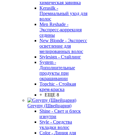
химическая завивка
Kerasilk -
Премиальный уход для
волос
Men Reshade -
Экспресс-коррекция
седины
New Blonde - Экспресс
осветление для
мелированных волос
Stylesign - Стайлинг
System -
Дополнительные
продукты при
окрашивании
Topchic - Стойкая
крем-краска
+ ЕЩЕ 8
Greymy (Швейцария)
Shine - Свет и блеск
изнутри
Style - Средства
укладки волос
Color - Линия для