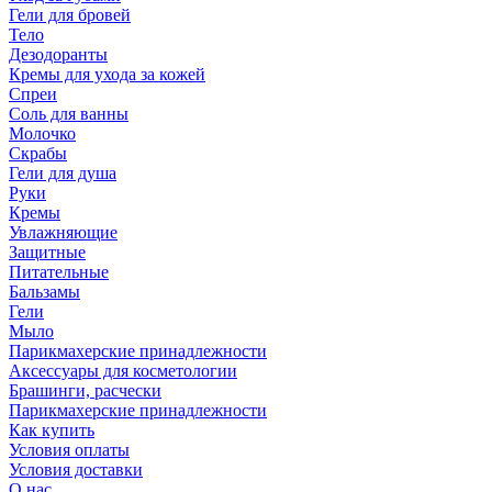
Гели для бровей
Тело
Дезодоранты
Кремы для ухода за кожей
Спреи
Соль для ванны
Молочко
Скрабы
Гели для душа
Руки
Кремы
Увлажняющие
Защитные
Питательные
Бальзамы
Гели
Мыло
Парикмахерские принадлежности
Аксессуары для косметологии
Брашинги, расчески
Парикмахерские принадлежности
Как купить
Условия оплаты
Условия доставки
О нас