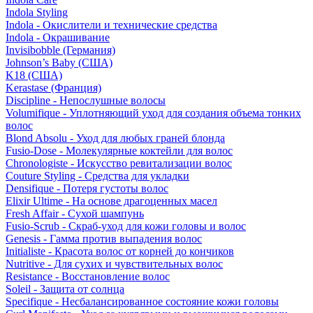
Indola Styling
Indola - Окислители и технические средства
Indola - Окрашивание
Invisibobble (Германия)
Johnson’s Baby (США)
K18 (США)
Kerastase (Франция)
Discipline - Непослушные волосы
Volumifique - Уплотняющий уход для создания объема тонких
волос
Blond Absolu - Уход для любых граней блонда
Fusio-Dose - Молекулярные коктейли для волос
Chronologiste - Искусство ревитализации волос
Couture Styling - Средства для укладки
Densifique - Потеря густоты волос
Elixir Ultime - На основе драгоценных масел
Fresh Affair - Сухой шампунь
Fusio-Scrub - Скраб-уход для кожи головы и волос
Genesis - Гамма против выпадения волос
Initialiste - Красота волос от корней до кончиков
Nutritive - Для сухих и чувствительных волос
Resistance - Восстановление волос
Soleil - Защита от солнца
Specifique - Несбалансированное состояние кожи головы