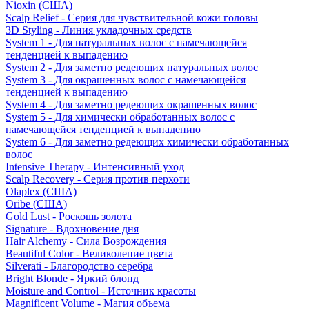
Nioxin (США)
Scalp Relief - Серия для чувствительной кожи головы
3D Styling - Линия укладочных средств
System 1 - Для натуральных волос с намечающейся
тенденцией к выпадению
System 2 - Для заметно редеющих натуральных волос
System 3 - Для окрашенных волос с намечающейся
тенденцией к выпадению
System 4 - Для заметно редеющих окрашенных волос
System 5 - Для химически обработанных волос с
намечающейся тенденцией к выпадению
System 6 - Для заметно редеющих химически обработанных
волос
Intensive Therapy - Интенсивный уход
Scalp Recovery - Серия против перхоти
Olaplex (США)
Oribe (США)
Gold Lust - Роскошь золота
Signature - Вдохновение дня
Hair Alchemy - Сила Возрождения
Beautiful Color - Великолепие цвета
Silverati - Благородство серебра
Bright Blonde - Яркий блонд
Moisture and Control - Источник красоты
Magnificent Volume - Магия объема