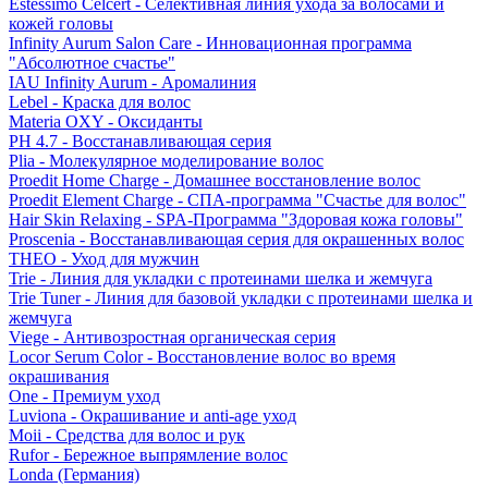
Estessimo Celcert - Селективная линия ухода за волосами и
кожей головы
Infinity Aurum Salon Care - Инновационная программа
"Абсолютное счастье"
IAU Infinity Aurum - Аромалиния
Lebel - Краска для волос
Materia OXY - Оксиданты
PH 4.7 - Восстанавливающая серия
Plia - Молекулярное моделирование волос
Proedit Home Charge - Домашнее восстановление волос
Proedit Element Charge - СПА-программа "Счастье для волос"
Hair Skin Relaxing - SPA-Программа "Здоровая кожа головы"
Proscenia - Восстанавливающая серия для окрашенных волос
THEO - Уход для мужчин
Trie - Линия для укладки с протеинами шелка и жемчуга
Trie Tuner - Линия для базовой укладки с протеинами шелка и
жемчуга
Viege - Антивозростная органическая серия
Locor Serum Color - Восстановление волос во время
окрашивания
One - Премиум уход
Luviona - Окрашивание и anti-age уход
Moii - Средства для волос и рук
Rufor - Бережное выпрямление волос
Londa (Германия)