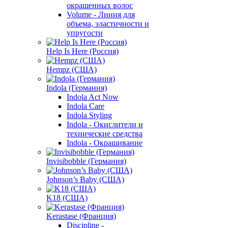
окрашенных волос
Volume - Линия для
объема, эластичности и
упругости
Help Is Here (Россия)
Hempz (США)
Indola (Германия)
Indola Act Now
Indola Care
Indola Styling
Indola - Окислители и
технические средства
Indola - Окрашивание
Invisibobble (Германия)
Johnson’s Baby (США)
K18 (США)
Kerastase (Франция)
Discipline -