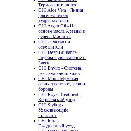
Термозащита волос
CHI Aloe Vera - Линия
для всех типов
кудрявых волос
CHI Argan Oil - На
основе масла Арганы и
дерева Моринга
CHI - Оксиды и
осветлители
CHI Deep Brilliance -
Глубокое увлажнение и
блеск
CHI Enviro - Система
разглаживания волос
CHI Man - Мужская
серия для волос, усов и
бороды
CHI Royal Treatment -
Королевский уход
CHI Styling -
Ухаживающий
стайлинг
CHI Infra -
Ежедневный уход