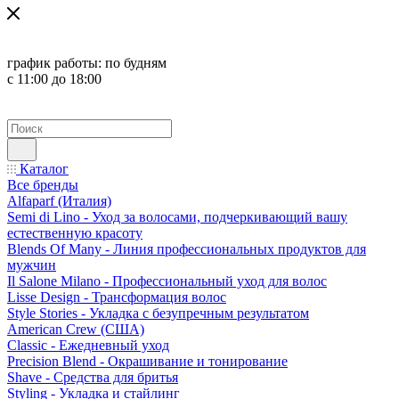
график работы:
по будням
с 11:00 до 18:00
Каталог
Все бренды
Alfaparf (Италия)
Semi di Lino - Уход за волосами, подчеркивающий вашу
естественную красоту
Blends Of Many - Линия профессиональных продуктов для
мужчин
Il Salone Milano - Профессиональный уход для волос
Lisse Design - Трансформация волос
Style Stories - Укладка с безупречным результатом
American Crew (США)
Classic - Ежедневный уход
Precision Blend - Окрашивание и тонирование
Shave - Средства для бритья
Styling - Укладка и стайлинг