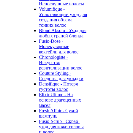
Непослушные волосы
Volumifique -
Уплотняющий уход для
создания объема
тонких волос
Blond Absolu - Уход для
любых граней блонда
Fusio-Dose -
Молекулярные
коктейли для волос
Chronologiste -
Искусство
ревитализации волос
Couture Styling -
Средства для укладки
Densifique - Потеря
густоты волос
Elixir Ultime - На
основе драгоценных
масел
Fresh Affair - Сухой
шампунь
Fusio-Scrub - Скраб-
уход для кожи головы
и волос