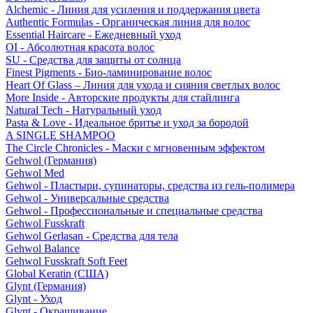
Alchemic - Линия для усиления и поддержания цвета
Authentic Formulas - Органическая линия для волос
Essential Haircare - Eжедневный уход
OI - Абсолютная красота волос
SU - Средства для защиты от солнца
Finest Pigments - Био-ламинирование волос
Heart Of Glass – Линия для ухода и сияния светлых волос
More Inside - Авторские продукты для стайлинга
Natural Tech - Натуральный уход
Pasta & Love - Идеальное бритье и уход за бородой
A SINGLE SHAMPOO
The Circle Chronicles - Маски с мгновенным эффектом
Gehwol (Германия)
Gehwol Med
Gehwol - Пластыри, супинаторы, средства из гель-полимера
Gehwol - Универсальные средства
Gehwol - Профессиональные и специальные средства
Gehwol Fusskraft
Gehwol Gerlasan - Средства для тела
Gehwol Balance
Gehwol Fusskraft Soft Feet
Global Keratin (США)
Glynt (Германия)
Glynt - Уход
Glynt - Окрашивание