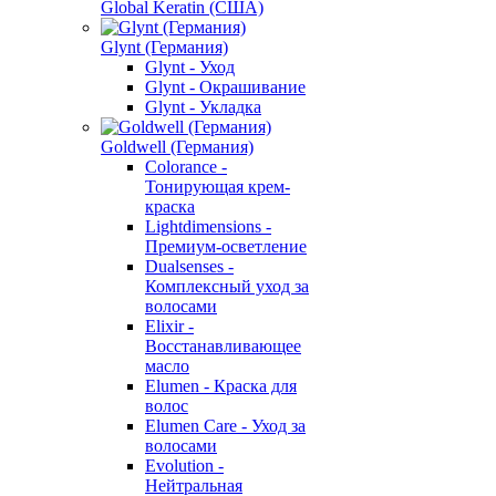
Global Keratin (США)
Glynt (Германия)
Glynt - Уход
Glynt - Окрашивание
Glynt - Укладка
Goldwell (Германия)
Colorance -
Тонирующая крем-
краска
Lightdimensions -
Премиум-осветление
Dualsenses -
Комплексный уход за
волосами
Elixir -
Восстанавливающее
масло
Elumen - Краска для
волос
Elumen Care - Уход за
волосами
Evolution -
Нейтральная