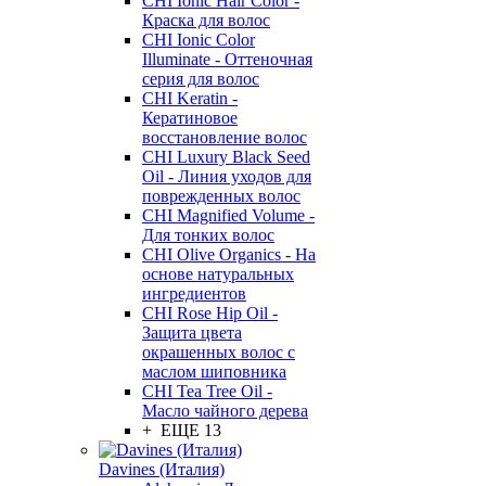
CHI Ionic Hair Color -
Краска для волос
CHI Ionic Color
Illuminate - Оттеночная
серия для волос
CHI Keratin -
Кератиновое
восстановление волос
CHI Luxury Black Seed
Oil - Линия уходов для
поврежденных волос
CHI Magnified Volume -
Для тонких волос
CHI Olive Organics - На
основе натуральных
ингредиентов
CHI Rose Hip Oil -
Защита цвета
окрашенных волос с
маслом шиповника
CHI Tea Tree Oil -
Масло чайного дерева
+ ЕЩЕ 13
Davines (Италия)