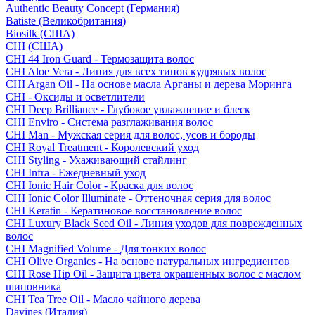
Authentic Beauty Concept (Германия)
Batiste (Великобритания)
Biosilk (США)
CHI (США)
CHI 44 Iron Guard - Термозащита волос
CHI Aloe Vera - Линия для всех типов кудрявых волос
CHI Argan Oil - На основе масла Арганы и дерева Моринга
CHI - Оксиды и осветлители
CHI Deep Brilliance - Глубокое увлажнение и блеск
CHI Enviro - Система разглаживания волос
CHI Man - Мужская серия для волос, усов и бороды
CHI Royal Treatment - Королевский уход
CHI Styling - Ухаживающий стайлинг
CHI Infra - Ежедневный уход
CHI Ionic Hair Color - Краска для волос
CHI Ionic Color Illuminate - Оттеночная серия для волос
CHI Keratin - Кератиновое восстановление волос
CHI Luxury Black Seed Oil - Линия уходов для поврежденных
волос
CHI Magnified Volume - Для тонких волос
CHI Olive Organics - На основе натуральных ингредиентов
CHI Rose Hip Oil - Защита цвета окрашенных волос с маслом
шиповника
CHI Tea Tree Oil - Масло чайного дерева
Davines (Италия)