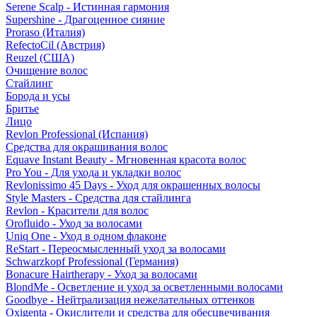
Serene Scalp - Истинная гармония
Supershine - Драгоценное сияние
Proraso (Италия)
RefectoCil (Австрия)
Reuzel (США)
Очищение волос
Стайлинг
Борода и усы
Бритье
Лицо
Revlon Professional (Испания)
Средства для окрашивания волос
Equave Instant Beauty - Мгновенная красота волос
Pro You - Для ухода и укладки волос
Revlonissimo 45 Days - Уход для окрашенных волосы
Style Masters - Средства для стайлинга
Revlon - Красители для волос
Orofluido - Уход за волосами
Uniq One - Уход в одном флаконе
ReStart - Переосмысленный уход за волосами
Schwarzkopf Professional (Германия)
Bonacure Hairtherapy - Уход за волосами
BlondMe - Осветление и уход за осветленными волосами
Goodbye - Нейтрализация нежелательных оттенков
Oxigenta - Окислители и средства для обесцвечивания