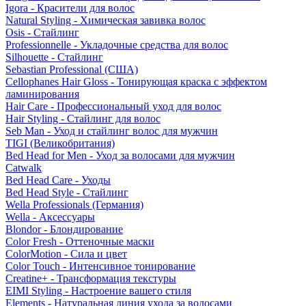
Igora - Красители для волос
Natural Styling - Химическая завивка волос
Osis - Стайлинг
Professionnelle - Укладочные средства для волос
Silhouette - Стайлинг
Sebastian Professional (США)
Cellophanes Hair Gloss - Тонирующая краска с эффектом
ламинирования
Hair Care - Профессиональный уход для волос
Hair Styling - Стайлинг для волос
Seb Man - Уход и стайлинг волос для мужчин
TIGI (Великобритания)
Bed Head for Men - Уход за волосами для мужчин
Catwalk
Bed Head Care - Уходы
Bed Head Style - Стайлинг
Wella Professionals (Германия)
Wella - Аксессуары
Blondor - Блондирование
Color Fresh - Оттеночные маски
ColorMotion - Сила и цвет
Color Touch - Интенсивное тонирование
Creatine+ - Трансформация текстуры
EIMI Styling - Настроение вашего стиля
Elements - Натуральная линия ухода за волосами