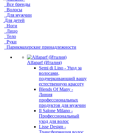
Все бренды
Волосы
Для мужчин
Для детей
Ноги
Лицо
Тело
Руки
Парикмахерские принадлежности
Alfaparf (Италия)
Semi di Lino - Уход за
волосами,
подчеркивающий вашу
естественную красоту
Blends Of Many -
Линия
профессиональных
продуктов для мужчин
Il Salone Milano -
Профессиональный
уход для волос
Lisse Design -
Трансформация волос