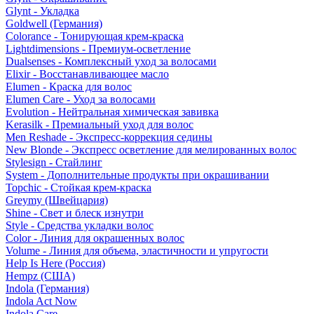
Glynt - Укладка
Goldwell (Германия)
Colorance - Тонирующая крем-краска
Lightdimensions - Премиум-осветление
Dualsenses - Комплексный уход за волосами
Elixir - Восстанавливающее масло
Elumen - Краска для волос
Elumen Care - Уход за волосами
Evolution - Нейтральная химическая завивка
Kerasilk - Премиальный уход для волос
Men Reshade - Экспресс-коррекция седины
New Blonde - Экспресс осветление для мелированных волос
Stylesign - Стайлинг
System - Дополнительные продукты при окрашивании
Topchic - Стойкая крем-краска
Greymy (Швейцария)
Shine - Свет и блеск изнутри
Style - Средства укладки волос
Color - Линия для окрашенных волос
Volume - Линия для объема, эластичности и упругости
Help Is Here (Россия)
Hempz (США)
Indola (Германия)
Indola Act Now
Indola Care