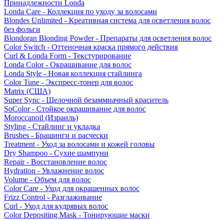
Принадлежности Londa
Londa Care - Коллекция по уходу за волосами
Blondes Unlimited - Креативная система для осветления волос
без фольги
Blondoran Blonding Powder - Препараты для осветления волос
Color Switch - Оттеночная краска прямого действия
Curl & Londa Form - Текстурирование
Londa Color - Окрашивание для волос
Londa Style - Новая коллекция стайлинга
Color Tune - Экспресс-тонер для волос
Matrix (США)
Super Sync - Щелочной безаммиачный краситель
SoColor - Стойкое окрашивание для волос
Moroccanoil (Израиль)
Styling - Стайлинг и укладка
Brushes - Брашинги и расчески
Treatment - Уход за волосами и кожей головы
Dry Shampoo - Сухие шампуни
Repair - Восстановление волос
Hydration - Увлажнение волос
Volume - Объем для волос
Color Care - Уход для окрашенных волос
Frizz Control - Разглаживание
Curl - Уход для кудрявых волос
Color Depositing Mask - Тонирующие маски