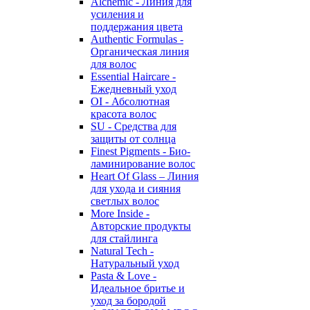
Alchemic - Линия для
усиления и
поддержания цвета
Authentic Formulas -
Органическая линия
для волос
Essential Haircare -
Eжедневный уход
OI - Абсолютная
красота волос
SU - Средства для
защиты от солнца
Finest Pigments - Био-
ламинирование волос
Heart Of Glass – Линия
для ухода и сияния
светлых волос
More Inside -
Авторские продукты
для стайлинга
Natural Tech -
Натуральный уход
Pasta & Love -
Идеальное бритье и
уход за бородой