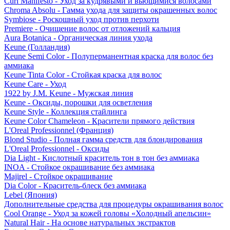
Curl Manifesto - Уход за кудрявыми и вьющимися волосами
Chroma Absolu - Гамма ухода для защиты окрашенных волос
Symbiose - Роскошный уход против перхоти
Premiere - Очищение волос от отложений кальция
Aura Botanica - Органическая линия ухода
Keune (Голландия)
Keune Semi Color - Полуперманентная краска для волос без
аммиака
Keune Tinta Color - Стойкая краска для волос
Keune Care - Уход
1922 by J.M. Keune - Мужская линия
Keune - Оксиды, порошки для осветления
Keune Style - Коллекция стайлинга
Keune Color Chameleon - Красители прямого действия
L'Oreal Professionnel (Франция)
Blond Studio - Полная гамма средств для блондирования
L'Oreal Professionnel - Оксиды
Dia Light - Кислотный краситель тон в тон без аммиака
INOA - Стойкое окрашивание без аммиака
Majirel - Стойкое окрашивание
Dia Color - Краситель-блеск без аммиака
Lebel (Япония)
Дополнительные средства для процедуры окрашивания волос
Cool Orange - Уход за кожей головы «Холодный апельсин»
Natural Hair - На основе натуральных экстрактов