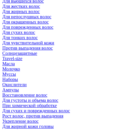
Для вьющихся волос
Для жестких волос
Для жирных волос
Для непослушных волос
Для окрашенных волос
Для поврежденных волос
Для сухих волос
Для тонких волос
Для чувствительной кожи
Против выпадения волос
Солнцезащитные
Travel-size
Масла
Молочко
Муссы
Наборы
Окислители
Ампулы
Восстановление волос
Для густоты и объема волос
При химической обработке
Для сухих и поврежденных волос
Рост волос, против выпадения
Укрепление волос
Для жирной кожи головы