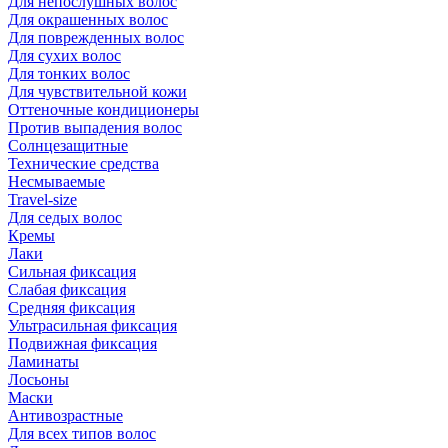
Для непослушных волос
Для окрашенных волос
Для поврежденных волос
Для сухих волос
Для тонких волос
Для чувствительной кожи
Оттеночные кондиционеры
Против выпадения волос
Солнцезащитные
Технические средства
Несмываемые
Travel-size
Для седых волос
Кремы
Лаки
Сильная фиксация
Слабая фиксация
Средняя фиксация
Ультрасильная фиксация
Подвижная фиксация
Ламинаты
Лосьоны
Маски
Антивозрастные
Для всех типов волос