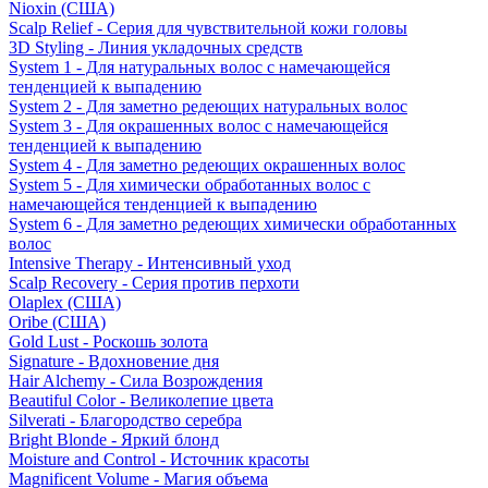
Nioxin (США)
Scalp Relief - Серия для чувствительной кожи головы
3D Styling - Линия укладочных средств
System 1 - Для натуральных волос с намечающейся
тенденцией к выпадению
System 2 - Для заметно редеющих натуральных волос
System 3 - Для окрашенных волос с намечающейся
тенденцией к выпадению
System 4 - Для заметно редеющих окрашенных волос
System 5 - Для химически обработанных волос с
намечающейся тенденцией к выпадению
System 6 - Для заметно редеющих химически обработанных
волос
Intensive Therapy - Интенсивный уход
Scalp Recovery - Серия против перхоти
Olaplex (США)
Oribe (США)
Gold Lust - Роскошь золота
Signature - Вдохновение дня
Hair Alchemy - Сила Возрождения
Beautiful Color - Великолепие цвета
Silverati - Благородство серебра
Bright Blonde - Яркий блонд
Moisture and Control - Источник красоты
Magnificent Volume - Магия объема