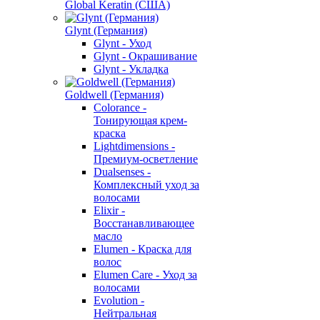
Global Keratin (США)
Glynt (Германия)
Glynt - Уход
Glynt - Окрашивание
Glynt - Укладка
Goldwell (Германия)
Colorance -
Тонирующая крем-
краска
Lightdimensions -
Премиум-осветление
Dualsenses -
Комплексный уход за
волосами
Elixir -
Восстанавливающее
масло
Elumen - Краска для
волос
Elumen Care - Уход за
волосами
Evolution -
Нейтральная