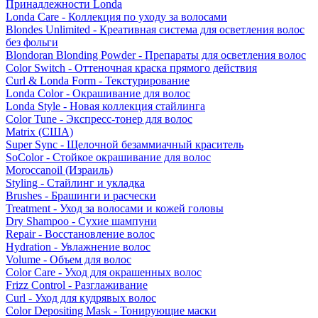
Принадлежности Londa
Londa Care - Коллекция по уходу за волосами
Blondes Unlimited - Креативная система для осветления волос
без фольги
Blondoran Blonding Powder - Препараты для осветления волос
Color Switch - Оттеночная краска прямого действия
Curl & Londa Form - Текстурирование
Londa Color - Окрашивание для волос
Londa Style - Новая коллекция стайлинга
Color Tune - Экспресс-тонер для волос
Matrix (США)
Super Sync - Щелочной безаммиачный краситель
SoColor - Стойкое окрашивание для волос
Moroccanoil (Израиль)
Styling - Стайлинг и укладка
Brushes - Брашинги и расчески
Treatment - Уход за волосами и кожей головы
Dry Shampoo - Сухие шампуни
Repair - Восстановление волос
Hydration - Увлажнение волос
Volume - Объем для волос
Color Care - Уход для окрашенных волос
Frizz Control - Разглаживание
Curl - Уход для кудрявых волос
Color Depositing Mask - Тонирующие маски