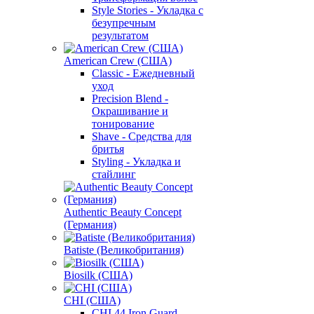
Style Stories - Укладка с
безупречным
результатом
American Crew (США)
Classic - Ежедневный
уход
Precision Blend -
Окрашивание и
тонирование
Shave - Средства для
бритья
Styling - Укладка и
стайлинг
Authentic Beauty Concept
(Германия)
Batiste (Великобритания)
Biosilk (США)
CHI (США)
CHI 44 Iron Guard -