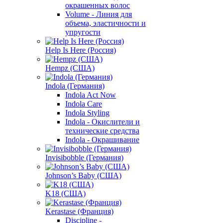
окрашенных волос
Volume - Линия для
объема, эластичности и
упругости
Help Is Here (Россия)
Hempz (США)
Indola (Германия)
Indola Act Now
Indola Care
Indola Styling
Indola - Окислители и
технические средства
Indola - Окрашивание
Invisibobble (Германия)
Johnson’s Baby (США)
K18 (США)
Kerastase (Франция)
Discipline -