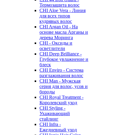
Термозащита волос
CHI Aloe Vera - Линия
для всех типов
кудрявых волос
CHI Argan Oil - На
основе масла Арганы и
дерева Моринга
CHI - Оксиды и
осветлители
CHI Deep Brilliance -
Глубокое увлажнение и
блеск
CHI Enviro - Система
разглаживания волос
CHI Man - Мужская
серия для волос, усов и
бороды
CHI Royal Treatment -
Королевский уход
CHI Styling -
Ухаживающий
стайлинг
CHI Infra -
Ежедневный уход