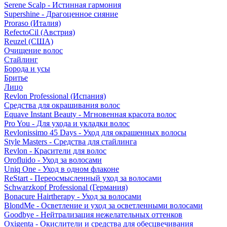
Serene Scalp - Истинная гармония
Supershine - Драгоценное сияние
Proraso (Италия)
RefectoCil (Австрия)
Reuzel (США)
Очищение волос
Стайлинг
Борода и усы
Бритье
Лицо
Revlon Professional (Испания)
Средства для окрашивания волос
Equave Instant Beauty - Мгновенная красота волос
Pro You - Для ухода и укладки волос
Revlonissimo 45 Days - Уход для окрашенных волосы
Style Masters - Средства для стайлинга
Revlon - Красители для волос
Orofluido - Уход за волосами
Uniq One - Уход в одном флаконе
ReStart - Переосмысленный уход за волосами
Schwarzkopf Professional (Германия)
Bonacure Hairtherapy - Уход за волосами
BlondMe - Осветление и уход за осветленными волосами
Goodbye - Нейтрализация нежелательных оттенков
Oxigenta - Окислители и средства для обесцвечивания