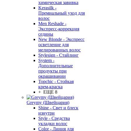
химическая завивка
Kerasilk -
Премиальный уход для
волос
Men Reshade -
Экспресс-коррекция
седины
New Blonde - Экспресс
осветление для
мелированных волос
Stylesign - Стайлинг
System -
Дополнительные
продукты при
окрашивании
Topchic - Стойкая
крем-краска
+ ЕЩЕ 8
Greymy (Швейцария)
Shine - Свет и блеск
изнутри
Style - Средства
укладки волос
Color - Линия для