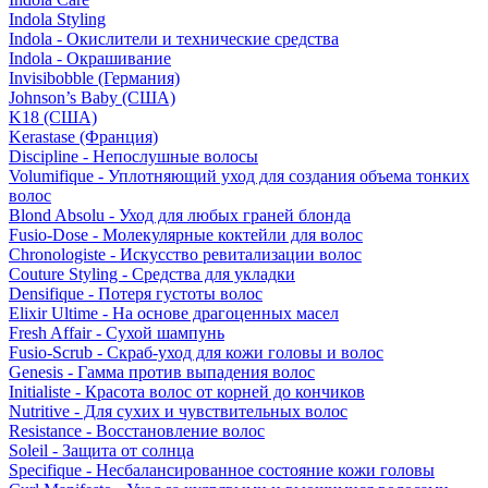
Indola Styling
Indola - Окислители и технические средства
Indola - Окрашивание
Invisibobble (Германия)
Johnson’s Baby (США)
K18 (США)
Kerastase (Франция)
Discipline - Непослушные волосы
Volumifique - Уплотняющий уход для создания объема тонких
волос
Blond Absolu - Уход для любых граней блонда
Fusio-Dose - Молекулярные коктейли для волос
Chronologiste - Искусство ревитализации волос
Couture Styling - Средства для укладки
Densifique - Потеря густоты волос
Elixir Ultime - На основе драгоценных масел
Fresh Affair - Сухой шампунь
Fusio-Scrub - Скраб-уход для кожи головы и волос
Genesis - Гамма против выпадения волос
Initialiste - Красота волос от корней до кончиков
Nutritive - Для сухих и чувствительных волос
Resistance - Восстановление волос
Soleil - Защита от солнца
Specifique - Несбалансированное состояние кожи головы