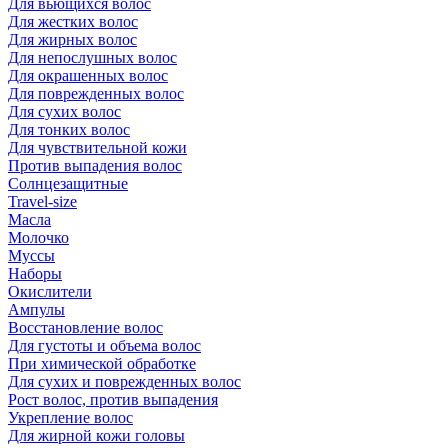
Для вьющихся волос
Для жестких волос
Для жирных волос
Для непослушных волос
Для окрашенных волос
Для поврежденных волос
Для сухих волос
Для тонких волос
Для чувствительной кожи
Против выпадения волос
Солнцезащитные
Travel-size
Масла
Молочко
Муссы
Наборы
Окислители
Ампулы
Восстановление волос
Для густоты и объема волос
При химической обработке
Для сухих и поврежденных волос
Рост волос, против выпадения
Укрепление волос
Для жирной кожи головы