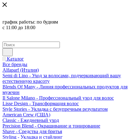
график работы:
по будням
с 11:00 до 18:00
Каталог
Все бренды
Alfaparf (Италия)
Semi di Lino - Уход за волосами, подчеркивающий вашу
естественную красоту
Blends Of Many - Линия профессиональных продуктов для
мужчин
Il Salone Milano - Профессиональный уход для волос
Lisse Design - Трансформация волос
Style Stories - Укладка с безупречным результатом
American Crew (США)
Classic - Ежедневный уход
Precision Blend - Окрашивание и тонирование
Shave - Средства для бритья
Styling - Укладка и стайлинг