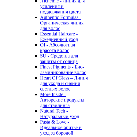
Alchemic - Линия для
усиления и
поддержания цвета
Authentic Formulas -
Органическая линия
для волос
Essential Haircare -
Eжедневный уход
OI - Абсолютная
красота волос
SU - Средства для
защиты от солнца
Finest Pigments - Био-
ламинирование волос
Heart Of Glass – Линия
для ухода и сияния
светлых волос
More Inside -
Авторские продукты
для стайлинга
Natural Tech -
Натуральный уход
Pasta & Love -
Идеальное бритье и
уход за бородой