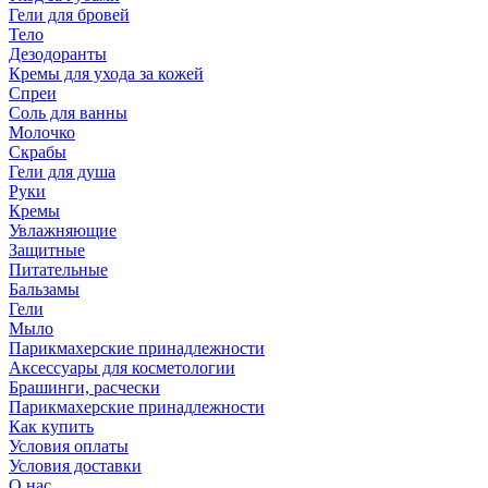
Гели для бровей
Тело
Дезодоранты
Кремы для ухода за кожей
Спреи
Соль для ванны
Молочко
Скрабы
Гели для душа
Руки
Кремы
Увлажняющие
Защитные
Питательные
Бальзамы
Гели
Мыло
Парикмахерские принадлежности
Аксессуары для косметологии
Брашинги, расчески
Парикмахерские принадлежности
Как купить
Условия оплаты
Условия доставки
О нас