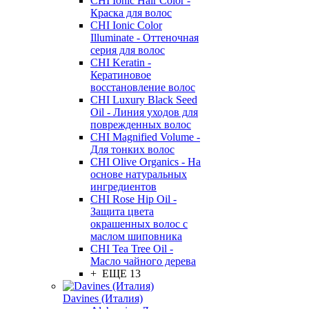
CHI Ionic Hair Color -
Краска для волос
CHI Ionic Color
Illuminate - Оттеночная
серия для волос
CHI Keratin -
Кератиновое
восстановление волос
CHI Luxury Black Seed
Oil - Линия уходов для
поврежденных волос
CHI Magnified Volume -
Для тонких волос
CHI Olive Organics - На
основе натуральных
ингредиентов
CHI Rose Hip Oil -
Защита цвета
окрашенных волос с
маслом шиповника
CHI Tea Tree Oil -
Масло чайного дерева
+ ЕЩЕ 13
Davines (Италия)