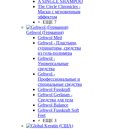
A SINGLE SHAMPOO
The Circle Chronicles -
Маски с мгновенным
эффектом
+ ЕЩЕ 7
Gehwol (Германия)
Gehwol Med
Gehwol - Пластыри,
супинаторы, средства
из гель-полимера
Gehwol -
Универсальные
средства
Gehwol -
Профессиональные и
специальные средства
Gehwol Fusskraft
Gehwol Gerlasan -
Средства для тела
Gehwol Balance
Gehwol Fusskraft Soft
Feet
+ ЕЩЕ 3