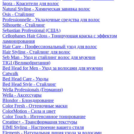
Igora - Красители для волос
Natural Styling - Химическая завивка волос
Osis - Стайлинг
Professionnelle - Укладочные средства для волос
Silhouette - Стайлинг
Sebastian Professional (США)
Cellophanes Hair Gloss - Тонирующая краска с эффектом
ламинирования
Hair Care - Профессиональный уход для волос
Hair Styling - Стайлинг для волос
Seb Man - Уход и стайлинг волос для мужчин
TIGI (Великобритания)
Bed Head for Men - Уход за волосами для мужчин
Catwalk
Bed Head Care - Уходы
Bed Head Style - Стайлинг
Wella Professionals (Германия)
Wella - Аксессуары
Blondor - Блондирование
Color Fresh - Оттеночные маски
ColorMotion - Сила и цвет
Color Touch - Интенсивное тонирование
Creatine+ - Трансформация текстуры
EIMI Styling - Настроение вашего стиля
Elements - Натуральная линия ухода за волосами