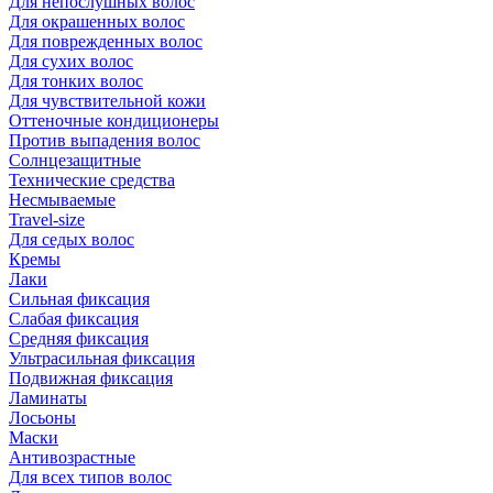
Для непослушных волос
Для окрашенных волос
Для поврежденных волос
Для сухих волос
Для тонких волос
Для чувствительной кожи
Оттеночные кондиционеры
Против выпадения волос
Солнцезащитные
Технические средства
Несмываемые
Travel-size
Для седых волос
Кремы
Лаки
Сильная фиксация
Слабая фиксация
Средняя фиксация
Ультрасильная фиксация
Подвижная фиксация
Ламинаты
Лосьоны
Маски
Антивозрастные
Для всех типов волос