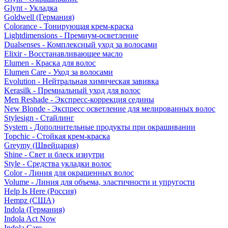
Glynt - Укладка
Goldwell (Германия)
Colorance - Тонирующая крем-краска
Lightdimensions - Премиум-осветление
Dualsenses - Комплексный уход за волосами
Elixir - Восстанавливающее масло
Elumen - Краска для волос
Elumen Care - Уход за волосами
Evolution - Нейтральная химическая завивка
Kerasilk - Премиальный уход для волос
Men Reshade - Экспресс-коррекция седины
New Blonde - Экспресс осветление для мелированных волос
Stylesign - Стайлинг
System - Дополнительные продукты при окрашивании
Topchic - Стойкая крем-краска
Greymy (Швейцария)
Shine - Свет и блеск изнутри
Style - Средства укладки волос
Color - Линия для окрашенных волос
Volume - Линия для объема, эластичности и упругости
Help Is Here (Россия)
Hempz (США)
Indola (Германия)
Indola Act Now
Indola Care