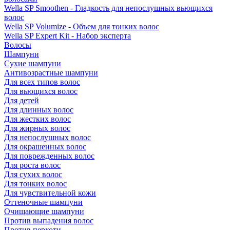
Wella SP Smoothen - Гладкость для непослушных вьющихся
волос
Wella SP Volumize - Объем для тонких волос
Wella SP Expert Kit - Набор эксперта
Волосы
Шампуни
Сухие шампуни
Антивозрастные шампуни
Для всех типов волос
Для вьющихся волос
Для детей
Для длинных волос
Для жестких волос
Для жирных волос
Для непослушных волос
Для окрашенных волос
Для поврежденных волос
Для роста волос
Для сухих волос
Для тонких волос
Для чувствительной кожи
Оттеночные шампуни
Очищающие шампуни
Против выпадения волос
Против перхоти