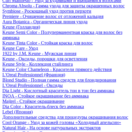
Curl Manifesto - Уход за кудрявыми и вьющимися волосами
Chroma Absolu - Гамма ухода для защиты окрашенных волос
Symbiose - Роскошный уход против перхоти
Premiere - Очищение волос от отложений кальция
Aura Botanica - Органическая линия ухода
Keune (Голландия)
Keune Semi Color - Полуперманентная краска для волос без
аммиака
Keune Tinta Color - Стойкая краска для волос
Keune Care - Уход
1922 by J.M. Keune - Мужская линия
Keune - Оксиды, порошки для осветления
Keune Style - Коллекция стайлинга
Keune Color Chameleon - Красители прямого действия
L'Oreal Professionnel (Франция)
Blond Studio - Полная гамма средств для блондирования
L'Oreal Professionnel - Оксиды
Dia Light - Кислотный краситель тон в тон без аммиака
INOA - Стойкое окрашивание без аммиака
Majirel - Стойкое окрашивание
Dia Color - Краситель-блеск без аммиака
Lebel (Япония)
Дополнительные средства для процедуры окрашивания волос
Cool Orange - Уход за кожей головы «Холодный апельсин»
Natural Hair - На основе натуральных экстрактов