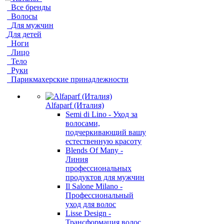
Все бренды
Волосы
Для мужчин
Для детей
Ноги
Лицо
Тело
Руки
Парикмахерские принадлежности
Alfaparf (Италия)
Semi di Lino - Уход за
волосами,
подчеркивающий вашу
естественную красоту
Blends Of Many -
Линия
профессиональных
продуктов для мужчин
Il Salone Milano -
Профессиональный
уход для волос
Lisse Design -
Трансформация волос