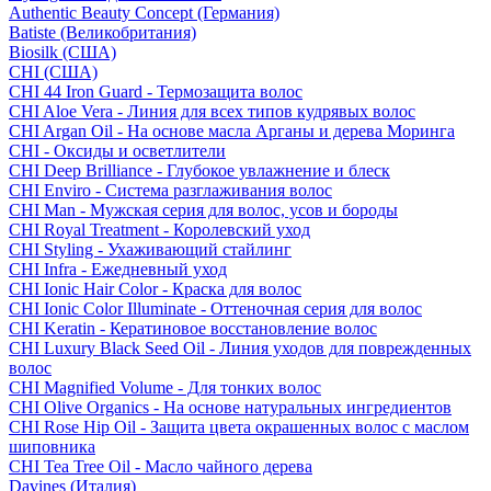
Authentic Beauty Concept (Германия)
Batiste (Великобритания)
Biosilk (США)
CHI (США)
CHI 44 Iron Guard - Термозащита волос
CHI Aloe Vera - Линия для всех типов кудрявых волос
CHI Argan Oil - На основе масла Арганы и дерева Моринга
CHI - Оксиды и осветлители
CHI Deep Brilliance - Глубокое увлажнение и блеск
CHI Enviro - Система разглаживания волос
CHI Man - Мужская серия для волос, усов и бороды
CHI Royal Treatment - Королевский уход
CHI Styling - Ухаживающий стайлинг
CHI Infra - Ежедневный уход
CHI Ionic Hair Color - Краска для волос
CHI Ionic Color Illuminate - Оттеночная серия для волос
CHI Keratin - Кератиновое восстановление волос
CHI Luxury Black Seed Oil - Линия уходов для поврежденных
волос
CHI Magnified Volume - Для тонких волос
CHI Olive Organics - На основе натуральных ингредиентов
CHI Rose Hip Oil - Защита цвета окрашенных волос с маслом
шиповника
CHI Tea Tree Oil - Масло чайного дерева
Davines (Италия)