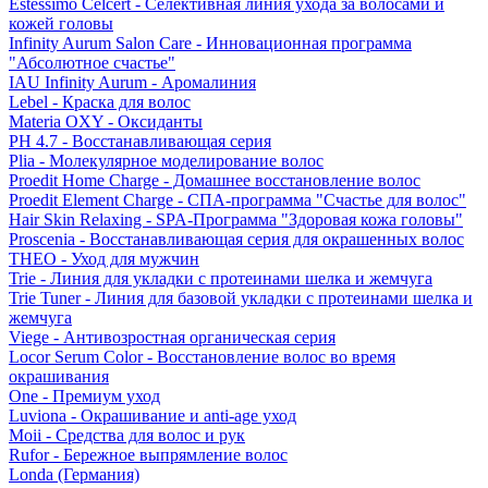
Estessimo Celcert - Селективная линия ухода за волосами и
кожей головы
Infinity Aurum Salon Care - Инновационная программа
"Абсолютное счастье"
IAU Infinity Aurum - Аромалиния
Lebel - Краска для волос
Materia OXY - Оксиданты
PH 4.7 - Восстанавливающая серия
Plia - Молекулярное моделирование волос
Proedit Home Charge - Домашнее восстановление волос
Proedit Element Charge - СПА-программа "Счастье для волос"
Hair Skin Relaxing - SPA-Программа "Здоровая кожа головы"
Proscenia - Восстанавливающая серия для окрашенных волос
THEO - Уход для мужчин
Trie - Линия для укладки с протеинами шелка и жемчуга
Trie Tuner - Линия для базовой укладки с протеинами шелка и
жемчуга
Viege - Антивозростная органическая серия
Locor Serum Color - Восстановление волос во время
окрашивания
One - Премиум уход
Luviona - Окрашивание и anti-age уход
Moii - Средства для волос и рук
Rufor - Бережное выпрямление волос
Londa (Германия)