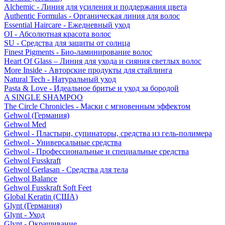
Alchemic - Линия для усиления и поддержания цвета
Authentic Formulas - Органическая линия для волос
Essential Haircare - Eжедневный уход
OI - Абсолютная красота волос
SU - Средства для защиты от солнца
Finest Pigments - Био-ламинирование волос
Heart Of Glass – Линия для ухода и сияния светлых волос
More Inside - Авторские продукты для стайлинга
Natural Tech - Натуральный уход
Pasta & Love - Идеальное бритье и уход за бородой
A SINGLE SHAMPOO
The Circle Chronicles - Маски с мгновенным эффектом
Gehwol (Германия)
Gehwol Med
Gehwol - Пластыри, супинаторы, средства из гель-полимера
Gehwol - Универсальные средства
Gehwol - Профессиональные и специальные средства
Gehwol Fusskraft
Gehwol Gerlasan - Средства для тела
Gehwol Balance
Gehwol Fusskraft Soft Feet
Global Keratin (США)
Glynt (Германия)
Glynt - Уход
Glynt - Окрашивание