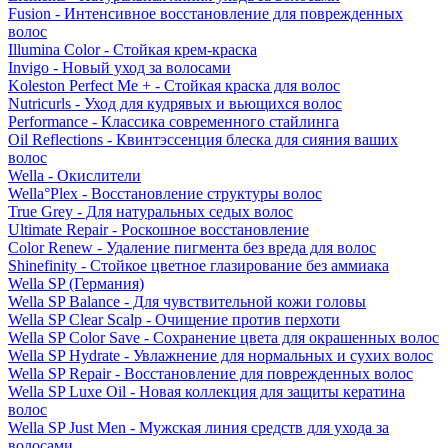
Fusion - Интенсивное восстановление для поврежденных
волос
Illumina Color - Стойкая крем-краска
Invigo - Новый уход за волосами
Koleston Perfect Me + - Стойкая краска для волос
Nutricurls - Уход для кудрявых и вьющихся волос
Performance - Классика современного стайлинга
Oil Reflections - Квинтэссенция блеска для сияния ваших
волос
Wella - Окислители
Wella°Plex - Восстановление структуры волос
True Grey - Для натуральных седых волос
Ultimate Repair - Роскошное восстановление
Color Renew - Удаление пигмента без вреда для волос
Shinefinity - Стойкое цветное глазирование без аммиака
Wella SP (Германия)
Wella SP Balance - Для чувствительной кожи головы
Wella SP Clear Scalp - Очищение против перхоти
Wella SP Color Save - Сохранение цвета для окрашенных волос
Wella SP Hydrate - Увлажнение для нормальных и сухих волос
Wella SP Repair - Восстановление для поврежденных волос
Wella SP Luxe Oil - Новая коллекция для защиты кератина
волос
Wella SP Just Men - Мужская линия средств для ухода за
волосами