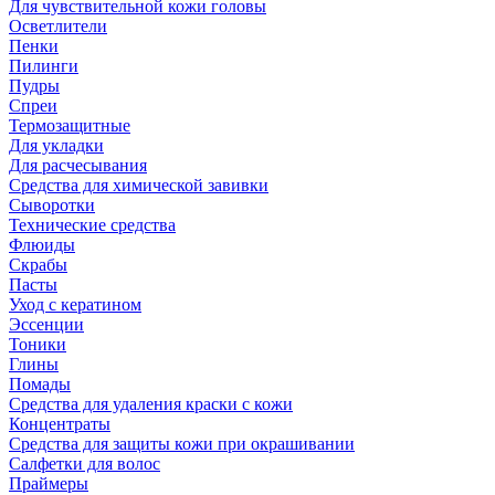
Для чувствительной кожи головы
Осветлители
Пенки
Пилинги
Пудры
Спреи
Термозащитные
Для укладки
Для расчесывания
Средства для химической завивки
Сыворотки
Технические средства
Флюиды
Скрабы
Пасты
Уход с кератином
Эссенции
Тоники
Глины
Помады
Средства для удаления краски с кожи
Концентраты
Средства для защиты кожи при окрашивании
Салфетки для волос
Праймеры