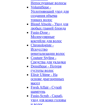
Непослушные волосы
Volumifique -
Уплотняющий уход для
создания объема
тонких волос
Blond Absolu - Уход для
любых граней блонда
Fusio-Dose -
Молекулярные
коктейли для волос
Chronologiste -
Искусство
ревитализации волос
Couture Styling -
Средства для укладки
Densifique - Потеря
густоты волос
Elixir Ultime - На
основе драгоценных
масел
Fresh Affair - Сухой
шампунь
Fusio-Scrub - Скраб-
уход для кожи головы
и волос