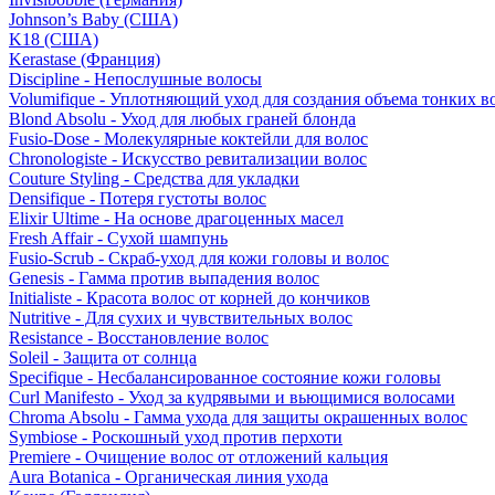
Johnson’s Baby (США)
K18 (США)
Kerastase (Франция)
Discipline - Непослушные волосы
Volumifique - Уплотняющий уход для создания объема тонких в
Blond Absolu - Уход для любых граней блонда
Fusio-Dose - Молекулярные коктейли для волос
Chronologiste - Искусство ревитализации волос
Couture Styling - Средства для укладки
Densifique - Потеря густоты волос
Elixir Ultime - На основе драгоценных масел
Fresh Affair - Сухой шампунь
Fusio-Scrub - Скраб-уход для кожи головы и волос
Genesis - Гамма против выпадения волос
Initialiste - Красота волос от корней до кончиков
Nutritive - Для сухих и чувствительных волос
Resistance - Восстановление волос
Soleil - Защита от солнца
Specifique - Несбалансированное состояние кожи головы
Curl Manifesto - Уход за кудрявыми и вьющимися волосами
Chroma Absolu - Гамма ухода для защиты окрашенных волос
Symbiose - Роскошный уход против перхоти
Premiere - Очищение волос от отложений кальция
Aura Botanica - Органическая линия ухода