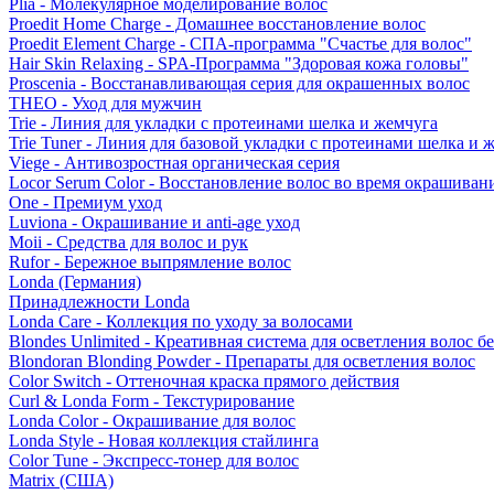
Plia - Молекулярное моделирование волос
Proedit Home Charge - Домашнее восстановление волос
Proedit Element Charge - СПА-программа "Счастье для волос"
Hair Skin Relaxing - SPA-Программа "Здоровая кожа головы"
Proscenia - Восстанавливающая серия для окрашенных волос
THEO - Уход для мужчин
Trie - Линия для укладки с протеинами шелка и жемчуга
Trie Tuner - Линия для базовой укладки с протеинами шелка и 
Viege - Антивозростная органическая серия
Locor Serum Color - Восстановление волос во время окрашиван
One - Премиум уход
Luviona - Окрашивание и anti-age уход
Moii - Средства для волос и рук
Rufor - Бережное выпрямление волос
Londa (Германия)
Принадлежности Londa
Londa Care - Коллекция по уходу за волосами
Blondes Unlimited - Креативная система для осветления волос б
Blondoran Blonding Powder - Препараты для осветления волос
Color Switch - Оттеночная краска прямого действия
Curl & Londa Form - Текстурирование
Londa Color - Окрашивание для волос
Londa Style - Новая коллекция стайлинга
Color Tune - Экспресс-тонер для волос
Matrix (США)