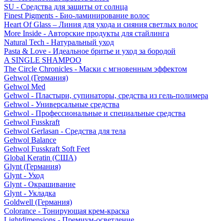
SU - Средства для защиты от солнца
Finest Pigments - Био-ламинирование волос
Heart Of Glass – Линия для ухода и сияния светлых волос
More Inside - Авторские продукты для стайлинга
Natural Tech - Натуральный уход
Pasta & Love - Идеальное бритье и уход за бородой
A SINGLE SHAMPOO
The Circle Chronicles - Маски с мгновенным эффектом
Gehwol (Германия)
Gehwol Med
Gehwol - Пластыри, супинаторы, средства из гель-полимера
Gehwol - Универсальные средства
Gehwol - Профессиональные и специальные средства
Gehwol Fusskraft
Gehwol Gerlasan - Средства для тела
Gehwol Balance
Gehwol Fusskraft Soft Feet
Global Keratin (США)
Glynt (Германия)
Glynt - Уход
Glynt - Окрашивание
Glynt - Укладка
Goldwell (Германия)
Colorance - Тонирующая крем-краска
Lightdimensions - Премиум-осветление