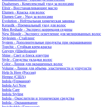
Dualsenses - Комплексный уход за волосами
Elixir - Восстанавливающее масло
Elumen - Краска для волос
Elumen Care - Уход за волосами
Evolution - Нейтральная химическая завивка
Kerasilk - Премиальный уход для волос
Men Reshade - Экспресс-коррекция седины
New Blonde - Экспресс осветление для мелированных волос
Stylesign - Стайлинг
System - Дополнительные продукты при окрашивании
Topchic - Стойкая крем-краска
Greymy (Швейцария)
Shine - Свет и блеск изнутри
Style - Средства укладки волос
Color - Линия для окрашенных волос
Volume - Линия для объема, эластичности и упругости
Help Is Here (Россия)
Hempz (США)
Indola (Германия)
Indola Act Now
Indola Care
Indola Styling
Indola - Окислители и технические средства
Indola - Окрашивание
Invisibobble (Германия)