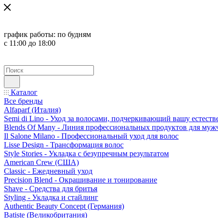
график работы:
по будням
с 11:00 до 18:00
Каталог
Все бренды
Alfaparf (Италия)
Semi di Lino - Уход за волосами, подчеркивающий вашу естест
Blends Of Many - Линия профессиональных продуктов для муж
Il Salone Milano - Профессиональный уход для волос
Lisse Design - Трансформация волос
Style Stories - Укладка с безупречным результатом
American Crew (США)
Classic - Ежедневный уход
Precision Blend - Окрашивание и тонирование
Shave - Средства для бритья
Styling - Укладка и стайлинг
Authentic Beauty Concept (Германия)
Batiste (Великобритания)