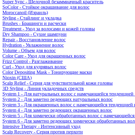
Super Sync - Щелочной безаммиачный краситель
SoColor - Стойкое окрашивание для волос
Moroccanoil (Израиль)
Styling - Стайлинг и укладка
Brushes - Брашинги и расчески
Treatment - Уход за волосами и кожей головы
Dry Shampoo - Сухие шампуни
Repair - Восстановление волос
Hydration - Увлажнение волос
Volume - Объем для волос
Color Care - Уход для окрашенных волос
Frizz Control - Разглаживание
Curl - Уход для кудрявых волос
Color Depositing Mask - Тонирующие маски
Nioxin (США)
Scalp Relief - Серия для чувствительной кожи головы
3D Styling - Линия укладочных средств
System 1 - Для натуральных волос с намечающейся тенденцией
System 2 - Для заметно редеющих натуральных волос
System 3 - Для окрашенных волос с намечающейся тенденцией
System 4 - Для заметно редеющих окрашенных волос
System 5 - Для химически обработанных волос с намечающейс
System 6 - Для заметно редеющих химически обработанных вол
Intensive Therapy - Интенсивный уход
Scalp Recovery - Серия против перхоти