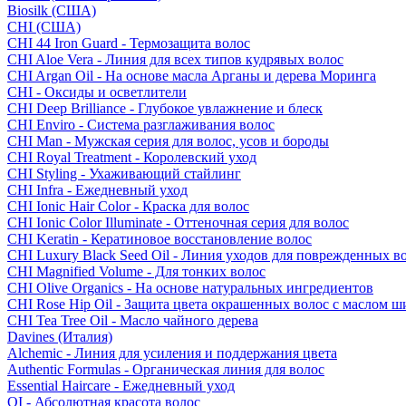
Biosilk (США)
CHI (США)
CHI 44 Iron Guard - Термозащита волос
CHI Aloe Vera - Линия для всех типов кудрявых волос
CHI Argan Oil - На основе масла Арганы и дерева Моринга
CHI - Оксиды и осветлители
CHI Deep Brilliance - Глубокое увлажнение и блеск
CHI Enviro - Система разглаживания волос
CHI Man - Мужская серия для волос, усов и бороды
CHI Royal Treatment - Королевский уход
CHI Styling - Ухаживающий стайлинг
CHI Infra - Ежедневный уход
CHI Ionic Hair Color - Краска для волос
CHI Ionic Color Illuminate - Оттеночная серия для волос
CHI Keratin - Кератиновое восстановление волос
CHI Luxury Black Seed Oil - Линия уходов для поврежденных в
CHI Magnified Volume - Для тонких волос
CHI Olive Organics - На основе натуральных ингредиентов
CHI Rose Hip Oil - Защита цвета окрашенных волос с маслом 
CHI Tea Tree Oil - Масло чайного дерева
Davines (Италия)
Alchemic - Линия для усиления и поддержания цвета
Authentic Formulas - Органическая линия для волос
Essential Haircare - Eжедневный уход
OI - Абсолютная красота волос