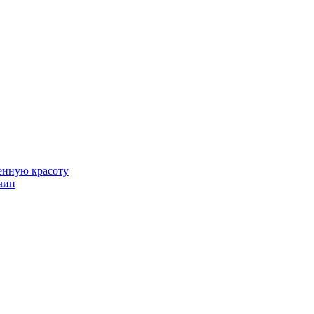
венную красоту
чин