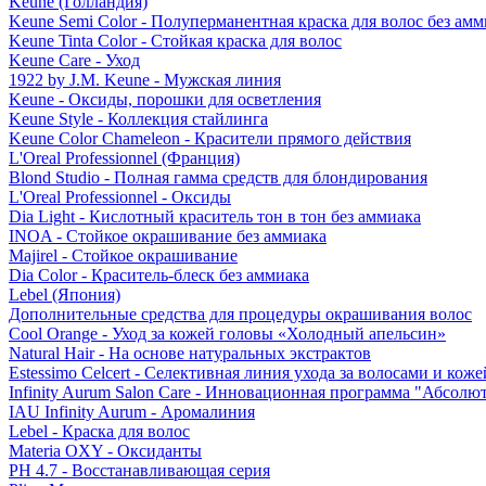
Keune (Голландия)
Keune Semi Color - Полуперманентная краска для волос без амм
Keune Tinta Color - Стойкая краска для волос
Keune Care - Уход
1922 by J.M. Keune - Мужская линия
Keune - Оксиды, порошки для осветления
Keune Style - Коллекция стайлинга
Keune Color Chameleon - Красители прямого действия
L'Oreal Professionnel (Франция)
Blond Studio - Полная гамма средств для блондирования
L'Oreal Professionnel - Оксиды
Dia Light - Кислотный краситель тон в тон без аммиака
INOA - Стойкое окрашивание без аммиака
Majirel - Стойкое окрашивание
Dia Color - Краситель-блеск без аммиака
Lebel (Япония)
Дополнительные средства для процедуры окрашивания волос
Cool Orange - Уход за кожей головы «Холодный апельсин»
Natural Hair - На основе натуральных экстрактов
Estessimo Celcert - Селективная линия ухода за волосами и кож
Infinity Aurum Salon Care - Инновационная программа "Абсолют
IAU Infinity Aurum - Аромалиния
Lebel - Краска для волос
Materia OXY - Оксиданты
PH 4.7 - Восстанавливающая серия