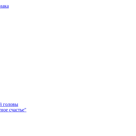
иака
ей головы
ное счастье"