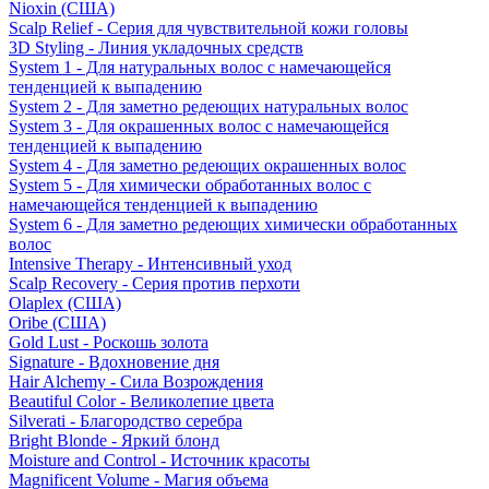
Nioxin (США)
Scalp Relief - Серия для чувствительной кожи головы
3D Styling - Линия укладочных средств
System 1 - Для натуральных волос с намечающейся
тенденцией к выпадению
System 2 - Для заметно редеющих натуральных волос
System 3 - Для окрашенных волос с намечающейся
тенденцией к выпадению
System 4 - Для заметно редеющих окрашенных волос
System 5 - Для химически обработанных волос с
намечающейся тенденцией к выпадению
System 6 - Для заметно редеющих химически обработанных
волос
Intensive Therapy - Интенсивный уход
Scalp Recovery - Серия против перхоти
Olaplex (США)
Oribe (США)
Gold Lust - Роскошь золота
Signature - Вдохновение дня
Hair Alchemy - Сила Возрождения
Beautiful Color - Великолепие цвета
Silverati - Благородство серебра
Bright Blonde - Яркий блонд
Moisture and Control - Источник красоты
Magnificent Volume - Магия объема