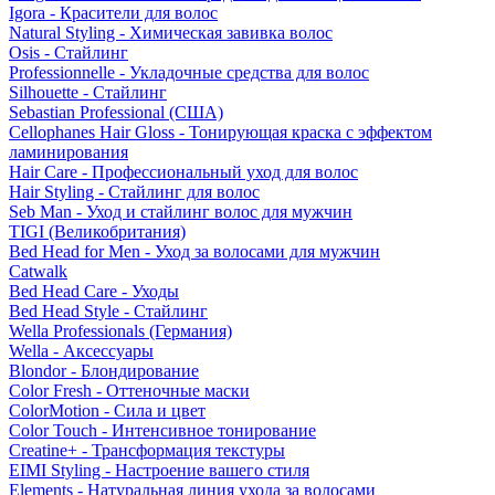
Igora - Красители для волос
Natural Styling - Химическая завивка волос
Osis - Стайлинг
Professionnelle - Укладочные средства для волос
Silhouette - Стайлинг
Sebastian Professional (США)
Cellophanes Hair Gloss - Тонирующая краска с эффектом
ламинирования
Hair Care - Профессиональный уход для волос
Hair Styling - Стайлинг для волос
Seb Man - Уход и стайлинг волос для мужчин
TIGI (Великобритания)
Bed Head for Men - Уход за волосами для мужчин
Catwalk
Bed Head Care - Уходы
Bed Head Style - Стайлинг
Wella Professionals (Германия)
Wella - Аксессуары
Blondor - Блондирование
Color Fresh - Оттеночные маски
ColorMotion - Сила и цвет
Color Touch - Интенсивное тонирование
Creatine+ - Трансформация текстуры
EIMI Styling - Настроение вашего стиля
Elements - Натуральная линия ухода за волосами