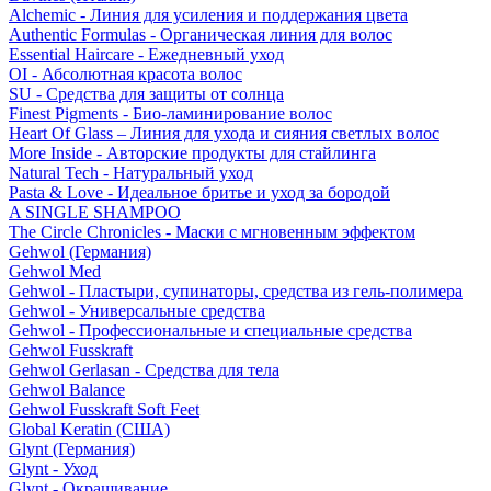
Alchemic - Линия для усиления и поддержания цвета
Authentic Formulas - Органическая линия для волос
Essential Haircare - Eжедневный уход
OI - Абсолютная красота волос
SU - Средства для защиты от солнца
Finest Pigments - Био-ламинирование волос
Heart Of Glass – Линия для ухода и сияния светлых волос
More Inside - Авторские продукты для стайлинга
Natural Tech - Натуральный уход
Pasta & Love - Идеальное бритье и уход за бородой
A SINGLE SHAMPOO
The Circle Chronicles - Маски с мгновенным эффектом
Gehwol (Германия)
Gehwol Med
Gehwol - Пластыри, супинаторы, средства из гель-полимера
Gehwol - Универсальные средства
Gehwol - Профессиональные и специальные средства
Gehwol Fusskraft
Gehwol Gerlasan - Средства для тела
Gehwol Balance
Gehwol Fusskraft Soft Feet
Global Keratin (США)
Glynt (Германия)
Glynt - Уход
Glynt - Окрашивание