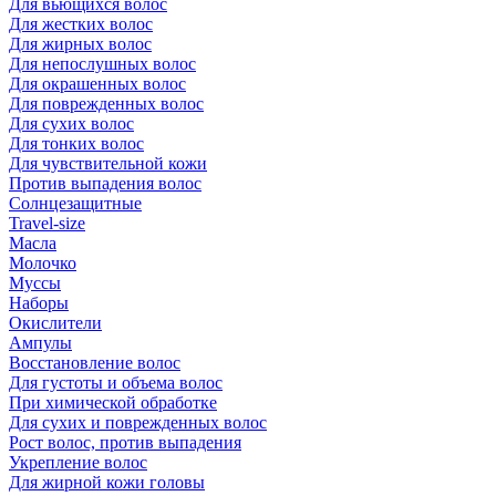
Для вьющихся волос
Для жестких волос
Для жирных волос
Для непослушных волос
Для окрашенных волос
Для поврежденных волос
Для сухих волос
Для тонких волос
Для чувствительной кожи
Против выпадения волос
Солнцезащитные
Travel-size
Масла
Молочко
Муссы
Наборы
Окислители
Ампулы
Восстановление волос
Для густоты и объема волос
При химической обработке
Для сухих и поврежденных волос
Рост волос, против выпадения
Укрепление волос
Для жирной кожи головы