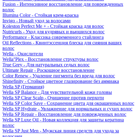
Fusion - Интенсивное восстановление для поврежденных
волос
Illumina Color - Стойкая крем-краска
Invigo - Новый уход за волосами
Koleston Perfect Me + - Стойкая краска для волос
Nutricurls - Уход для кудрявых и вьющихся волос
Performance - Классика современного стайлинга
Oil Reflections - Квинтэссенция блеска для сияния ваших
волос
Wella - Окислители
Wella°Plex - Восстановление структуры волос
True Grey - Для натуральных седых волос
Ultimate Repair - Роскошное восстановление
Color Renew - Удаление пигмента без вреда для волос
Shinefinity - Стойкое цветное глазирование без аммиака
Wella SP (Германия)
Wella SP Balance - Для чувствительной кожи головы
Wella SP Clear Scalp - Очищение против перхоти
Wella SP Color Save - Сохранение цвета для окрашенных волос
Wella SP Hydrate - Увлажнение для нормальных и сухих волос
Wella SP Repair - Восстановление для поврежденных волос
Wella SP Luxe Oil - Новая коллекция для защиты кератина
волос
Wella SP Just Men - Мужская линия средств для ухода за
волосами