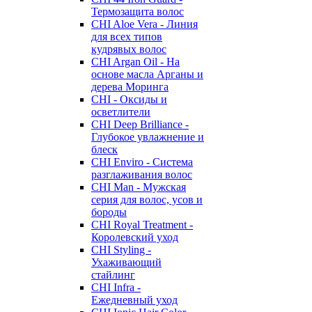
Термозащита волос
CHI Aloe Vera - Линия
для всех типов
кудрявых волос
CHI Argan Oil - На
основе масла Арганы и
дерева Моринга
CHI - Оксиды и
осветлители
CHI Deep Brilliance -
Глубокое увлажнение и
блеск
CHI Enviro - Система
разглаживания волос
CHI Man - Мужская
серия для волос, усов и
бороды
CHI Royal Treatment -
Королевский уход
CHI Styling -
Ухаживающий
стайлинг
CHI Infra -
Ежедневный уход