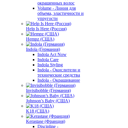
окрашенных волос
Volume - Линия для
объема, эластичности и
упругости
Help Is Here (Россия)
Hempz (США)
Indola (Германия)
Indola Act Now
Indola Care
Indola Styling
Indola - Окислители и
технические средства
Indola - Окрашивание
Invisibobble (Германия)
Johnson’s Baby (США)
K18 (США)
Kerastase (Франция)
Discipline -