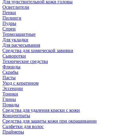
Для чувствительной кожи головы
Осветлители
Пенки
Пилинги
Пудры
Спреи
Термозащитные
Для укладки
Для расчесывания
Средства для химической завивки
Сыворотки
Технические средства
Флюиды
Скрабы
Пасты
Уход с кератином
Эссенции
Тоники
Глины
Помады
Средства для удаления краски с кожи
Концентраты
Средства для защиты кожи при окрашивании
Салфетки для волос
Праймеры