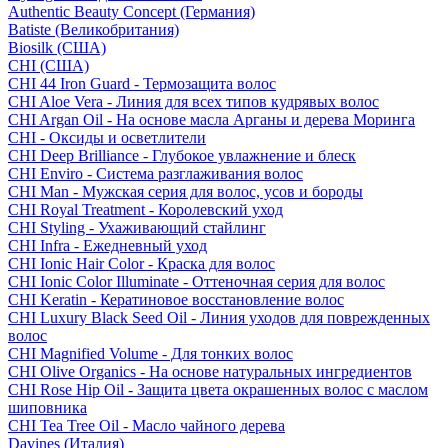
Authentic Beauty Concept (Германия)
Batiste (Великобритания)
Biosilk (США)
CHI (США)
CHI 44 Iron Guard - Термозащита волос
CHI Aloe Vera - Линия для всех типов кудрявых волос
CHI Argan Oil - На основе масла Арганы и дерева Моринга
CHI - Оксиды и осветлители
CHI Deep Brilliance - Глубокое увлажнение и блеск
CHI Enviro - Система разглаживания волос
CHI Man - Мужская серия для волос, усов и бороды
CHI Royal Treatment - Королевский уход
CHI Styling - Ухаживающий стайлинг
CHI Infra - Ежедневный уход
CHI Ionic Hair Color - Краска для волос
CHI Ionic Color Illuminate - Оттеночная серия для волос
CHI Keratin - Кератиновое восстановление волос
CHI Luxury Black Seed Oil - Линия уходов для поврежденных
волос
CHI Magnified Volume - Для тонких волос
CHI Olive Organics - На основе натуральных ингредиентов
CHI Rose Hip Oil - Защита цвета окрашенных волос с маслом
шиповника
CHI Tea Tree Oil - Масло чайного дерева
Davines (Италия)