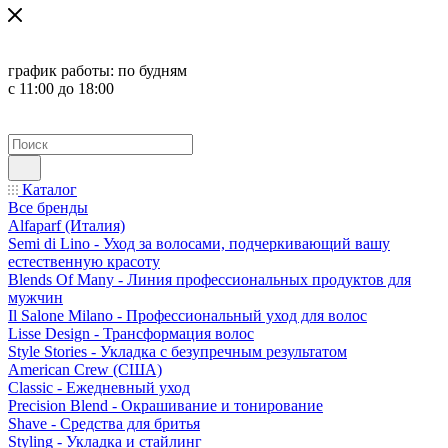
график работы:
по будням
с 11:00 до 18:00
Каталог
Все бренды
Alfaparf (Италия)
Semi di Lino - Уход за волосами, подчеркивающий вашу
естественную красоту
Blends Of Many - Линия профессиональных продуктов для
мужчин
Il Salone Milano - Профессиональный уход для волос
Lisse Design - Трансформация волос
Style Stories - Укладка с безупречным результатом
American Crew (США)
Classic - Ежедневный уход
Precision Blend - Окрашивание и тонирование
Shave - Средства для бритья
Styling - Укладка и стайлинг