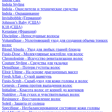
Indola Styling
Indola - Окислители и технические средства
Indola - Окрашивание
Invisibobble (Германия)
Johnson’s Baby (США)
K18 (США)
Kerastase (Франция)
Discipline - Непослушные волосы
Volumifique - Уплотняющий уход для создания объема тонких
волос
Blond Absolu - Уход для любых граней блонда
Fusio-Dose - Молекулярные коктейли для волос
Chronologiste - Искусство ревитализации волос
Couture Styling - Средства для укладки
Densifique - Потеря густоты волос
Elixir Ultime - На основе драгоценных масел
Fresh Affair - Сухой шампунь
Fusio-Scrub - Скраб-уход для кожи головы и волос
Genesis - Гамма против выпадения волос
Initialiste - Красота волос от корней до кончиков
Nutritive - Для сухих и чувствительных волос
Resistance - Восстановление волос
Soleil - Защита от солнца
Specifique - Несбалансированное состояние кожи головы