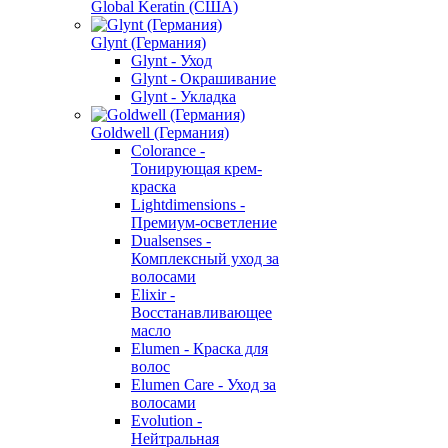
Global Keratin (США)
Glynt (Германия)
Glynt - Уход
Glynt - Окрашивание
Glynt - Укладка
Goldwell (Германия)
Colorance -
Тонирующая крем-
краска
Lightdimensions -
Премиум-осветление
Dualsenses -
Комплексный уход за
волосами
Elixir -
Восстанавливающее
масло
Elumen - Краска для
волос
Elumen Care - Уход за
волосами
Evolution -
Нейтральная