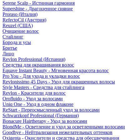
Serene Scalp - Истинная гармония
Supershine - Драгоценное сияние
Proraso (Италия)
RefectoCil (Австрия)
Reuzel (США)
Очищение волос
Стайлинг
Борода и усы
Бритье
Лицо
Revlon Professional (Испания)
Средства для окрашивания волос
Equave Instant Beauty - Мгновенная красота волос
Pro You - Для ухода и укладки волос
Revlonissimo 45 Days - Уход для окрашенных волосы
Style Masters - Средства для стайлинга
Revlon - Красители для волос
Orofluido - Уход за волосами
Uniq One - Уход в одном флаконе
ReStart - Переосмысленный уход за волосами
Schwarzkopf Professional (Германия)
Bonacure Hairtherapy - Уход за волосами
BlondMe - Осветление и уход за осветленными волосами
Goodbye - Нейтрализация нежелательных оттенков
Oxigenta - Окислители и средства для обесцвечивания