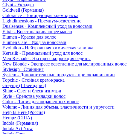
Glynt - Укладка
Goldwell (Германия)
Colorance - Тонирующая крем-краска
Lightdimensions - Премиум-осветление
Dualsenses - Комплексный уход за волосами
Elixir - Восстанавливающее масло
Elumen - Краска для волос
Elumen Care - Уход за волосами
Evolution - Нейтральная химическая завивка
Kerasilk - Премиальный уход для волос
Men Reshade - Экспресс-коррекция седины
New Blonde - Экспресс осветление для мелированных волос
Stylesign - Стайлинг
System - Дополнительные продукты при окрашивании
Topchic - Стойкая крем-краска
Greymy (Швейцария)
Shine - Свет и блеск изнутри
Style - Средства укладки волос
Color - Линия для окрашенных волос
Volume - Линия для объема, эластичности и упругости
Help Is Here (Россия)
Hempz (США)
Indola (Германия)
Indola Act Now
Indola Care