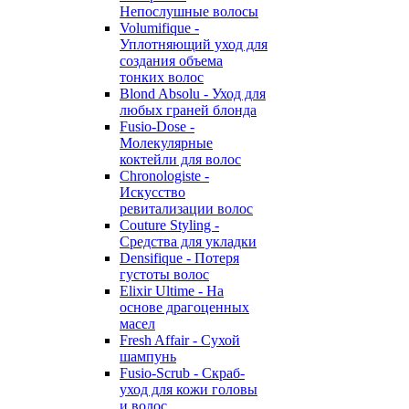
Непослушные волосы
Volumifique -
Уплотняющий уход для
создания объема
тонких волос
Blond Absolu - Уход для
любых граней блонда
Fusio-Dose -
Молекулярные
коктейли для волос
Chronologiste -
Искусство
ревитализации волос
Couture Styling -
Средства для укладки
Densifique - Потеря
густоты волос
Elixir Ultime - На
основе драгоценных
масел
Fresh Affair - Сухой
шампунь
Fusio-Scrub - Скраб-
уход для кожи головы
и волос