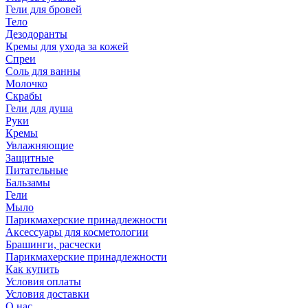
Гели для бровей
Тело
Дезодоранты
Кремы для ухода за кожей
Спреи
Соль для ванны
Молочко
Скрабы
Гели для душа
Руки
Кремы
Увлажняющие
Защитные
Питательные
Бальзамы
Гели
Мыло
Парикмахерские принадлежности
Аксессуары для косметологии
Брашинги, расчески
Парикмахерские принадлежности
Как купить
Условия оплаты
Условия доставки
О нас