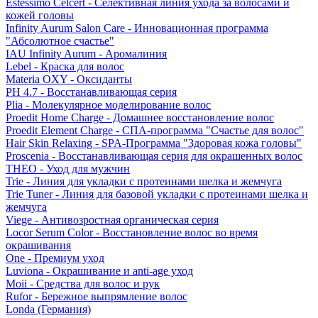
Estessimo Celcert - Селективная линия ухода за волосами и
кожей головы
Infinity Aurum Salon Care - Инновационная программа
"Абсолютное счастье"
IAU Infinity Aurum - Аромалиния
Lebel - Краска для волос
Materia OXY - Оксиданты
PH 4.7 - Восстанавливающая серия
Plia - Молекулярное моделирование волос
Proedit Home Charge - Домашнее восстановление волос
Proedit Element Charge - СПА-программа "Счастье для волос"
Hair Skin Relaxing - SPA-Программа "Здоровая кожа головы"
Proscenia - Восстанавливающая серия для окрашенных волос
THEO - Уход для мужчин
Trie - Линия для укладки с протеинами шелка и жемчуга
Trie Tuner - Линия для базовой укладки с протеинами шелка и
жемчуга
Viege - Антивозростная органическая серия
Locor Serum Color - Восстановление волос во время
окрашивания
One - Премиум уход
Luviona - Окрашивание и anti-age уход
Moii - Средства для волос и рук
Rufor - Бережное выпрямление волос
Londa (Германия)