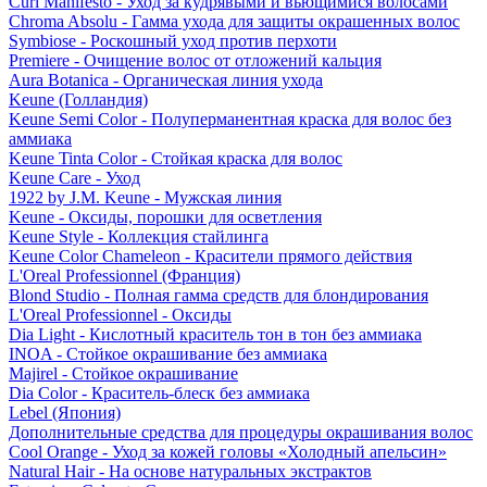
Curl Manifesto - Уход за кудрявыми и вьющимися волосами
Chroma Absolu - Гамма ухода для защиты окрашенных волос
Symbiose - Роскошный уход против перхоти
Premiere - Очищение волос от отложений кальция
Aura Botanica - Органическая линия ухода
Keune (Голландия)
Keune Semi Color - Полуперманентная краска для волос без
аммиака
Keune Tinta Color - Стойкая краска для волос
Keune Care - Уход
1922 by J.M. Keune - Мужская линия
Keune - Оксиды, порошки для осветления
Keune Style - Коллекция стайлинга
Keune Color Chameleon - Красители прямого действия
L'Oreal Professionnel (Франция)
Blond Studio - Полная гамма средств для блондирования
L'Oreal Professionnel - Оксиды
Dia Light - Кислотный краситель тон в тон без аммиака
INOA - Стойкое окрашивание без аммиака
Majirel - Стойкое окрашивание
Dia Color - Краситель-блеск без аммиака
Lebel (Япония)
Дополнительные средства для процедуры окрашивания волос
Cool Orange - Уход за кожей головы «Холодный апельсин»
Natural Hair - На основе натуральных экстрактов