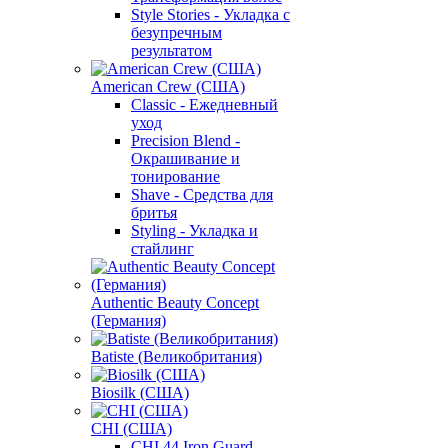
Style Stories - Укладка с
безупречным
результатом
American Crew (США)
Classic - Ежедневный
уход
Precision Blend -
Окрашивание и
тонирование
Shave - Средства для
бритья
Styling - Укладка и
стайлинг
Authentic Beauty Concept
(Германия)
Batiste (Великобритания)
Biosilk (США)
CHI (США)
CHI 44 Iron Guard -