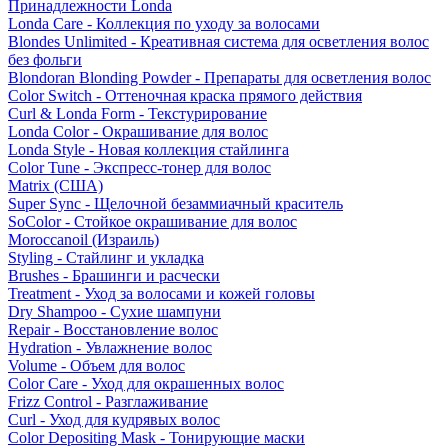
Принадлежности Londa
Londa Care - Коллекция по уходу за волосами
Blondes Unlimited - Креативная система для осветления волос
без фольги
Blondoran Blonding Powder - Препараты для осветления волос
Color Switch - Оттеночная краска прямого действия
Curl & Londa Form - Текстурирование
Londa Color - Окрашивание для волос
Londa Style - Новая коллекция стайлинга
Color Tune - Экспресс-тонер для волос
Matrix (США)
Super Sync - Щелочной безаммиачный краситель
SoColor - Стойкое окрашивание для волос
Moroccanoil (Израиль)
Styling - Стайлинг и укладка
Brushes - Брашинги и расчески
Treatment - Уход за волосами и кожей головы
Dry Shampoo - Сухие шампуни
Repair - Восстановление волос
Hydration - Увлажнение волос
Volume - Объем для волос
Color Care - Уход для окрашенных волос
Frizz Control - Разглаживание
Curl - Уход для кудрявых волос
Color Depositing Mask - Тонирующие маски