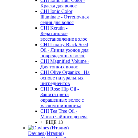
CHI Ionic Hair Color -
Краска для волос
CHI Ionic Color
Illuminate - Оттеночная
серия для волос
CHI Keratin -
Кератиновое
восстановление волос
CHI Luxury Black Seed
Oil - Линия уходов для
поврежденных волос
CHI Magnified Volume -
Для тонких волос
CHI Olive Organics - На
основе натуральных
ингредиентов
CHI Rose Hip Oil -
Защита цвета
окрашенных волос с
маслом шиповника
CHI Tea Tree Oil -
Масло чайного дерева
+ ЕЩЕ 13
Davines (Италия)