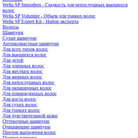
Wella SP Smoothen - Гладкость для непослушных вьющихся
волос
Wella SP Volumize - Объем для тонких волос
Wella SP Expert Kit - Набор эксперта
Волосы
Шампуни
Сухие шампуни
Антивозрастные шампуни
Для всех типов волос
Для вьющихся волос
Для детей
Для длинных волос
Для жестких волос
Для жирных волос
Для непослушных волос
Для окрашенных волос
Для поврежденных волос
Для роста волос
Для сухих волос
Для тонких волос
Для чувствительной кожи
Оттеночные шампуни
Очищающие шампуни
Против выпадения волос
Против перхоти