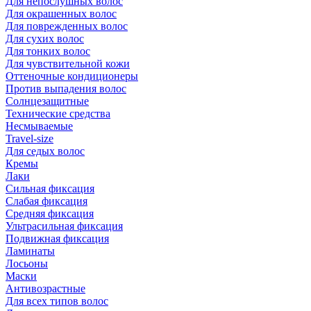
Для непослушных волос
Для окрашенных волос
Для поврежденных волос
Для сухих волос
Для тонких волос
Для чувствительной кожи
Оттеночные кондиционеры
Против выпадения волос
Солнцезащитные
Технические средства
Несмываемые
Travel-size
Для седых волос
Кремы
Лаки
Сильная фиксация
Слабая фиксация
Средняя фиксация
Ультрасильная фиксация
Подвижная фиксация
Ламинаты
Лосьоны
Маски
Антивозрастные
Для всех типов волос