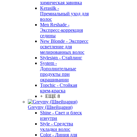
химическая завивка
Kerasilk -
Премиальный уход для
волос
Men Reshade -
Экспресс-коррекция
седины
New Blonde - Экспресс
осветление для
мелированных волос
Stylesign - Стайлинг
System -
Дополнительные
продукты при
окрашивании
Topchic - Стойкая
крем-краска
+ ЕЩЕ 8
Greymy (Швейцария)
Shine - Свет и блеск
изнутри
Style - Средства
укладки волос
Color - Линия для