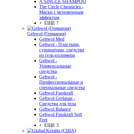
A SINGLE SHAMPOO
The Circle Chronicles -
Маски с мгновенным
эффектом
+ ЕЩЕ 7
Gehwol (Германия)
Gehwol Med
Gehwol - Пластыри,
супинаторы, средства
из гель-полимера
Gehwol -
Универсальные
средства
Gehwol -
Профессиональные и
специальные средства
Gehwol Fusskraft
Gehwol Gerlasan -
Средства для тела
Gehwol Balance
Gehwol Fusskraft Soft
Feet
+ ЕЩЕ 3