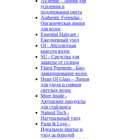
Alchemic - Линия для
усиления и
поддержания цвета
Authentic Formulas -
Органическая линия
для волос
Essential Haircare -
Eжедневный уход
OI - Абсолютная
красота волос
SU - Средства для
защиты от солнца
Finest Pigments - Био-
ламинирование волос
Heart Of Glass – Линия
для ухода и сияния
светлых волос
More Inside -
Авторские продукты
для стайлинга
Natural Tech -
Натуральный уход
Pasta & Love -
Идеальное бритье и
уход за бородой