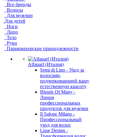
Все бренды
Волосы
Для мужчин
Для детей
Ноги
Лицо
Тело
Руки
Парикмахерские принадлежности
Alfaparf (Италия)
Semi di Lino - Уход за
волосами,
подчеркивающий вашу
естественную красоту
Blends Of Many -
Линия
профессиональных
продуктов для мужчин
Il Salone Milano -
Профессиональный
уход для волос
Lisse Design -
Трансформация волос