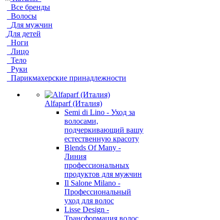
Все бренды
Волосы
Для мужчин
Для детей
Ноги
Лицо
Тело
Руки
Парикмахерские принадлежности
Alfaparf (Италия)
Semi di Lino - Уход за
волосами,
подчеркивающий вашу
естественную красоту
Blends Of Many -
Линия
профессиональных
продуктов для мужчин
Il Salone Milano -
Профессиональный
уход для волос
Lisse Design -
Трансформация волос