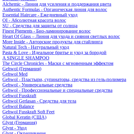
Alchemic - Линия для усиления и поддержания цвета
Authentic Formulas - Органическая линия для волос
Essential Haircare - Eжедневный уход
OI - Абсолютная красота волос
SU - Средства для защиты от солнца
Finest Pigments - Био-ламинирование волос
Heart Of Glass – Линия для ухода и сияния светлых волос
More Inside - Авторские продукты для стайлинга
Natural Tech - Натуральный уход
Pasta & Love - Идеальное бритье и уход за бородой
A SINGLE SHAMPOO
The Circle Chronicles - Маски с мгновенным эффектом
Gehwol (Германия)
Gehwol Med
Gehwol - Пластыри, супинаторы, средства из гель-полимера
Gehwol - Универсальные средства
Gehwol - Профессиональные и специальные средства
Gehwol Fusskraft
Gehwol Gerlasan - Средства для тела
Gehwol Balance
Gehwol Fusskraft Soft Feet
Global Keratin (США)
Glynt (Германия)
Glynt - Уход
Glynt - Окрашивание