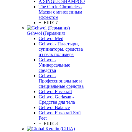
A SINGLE SHAMPOO
The Circle Chronicles -
Маски с мгновенным
эффектом
+ ЕЩЕ 7
Gehwol (Германия)
Gehwol Med
Gehwol - Пластыри,
супинаторы, средства
из гель-полимера
Gehwol -
Универсальные
средства
Gehwol -
Профессиональные и
специальные средства
Gehwol Fusskraft
Gehwol Gerlasan -
Средства для тела
Gehwol Balance
Gehwol Fusskraft Soft
Feet
+ ЕЩЕ 3