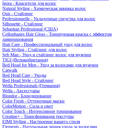
Igora - Красители для волос
Natural Styling - Химическая завивка волос
Osis - Стайлинг
Professionnelle - Укладочные средства для волос
Silhouette - Стайлинг
Sebastian Professional (США)
Cellophanes Hair Gloss - Тонирующая краска с эффектом
ламинирования
Hair Care - Профессиональный уход для волос
Hair Styling - Стайлинг для волос
Seb Man - Уход и стайлинг волос для мужчин
TIGI (Великобритания)
Bed Head for Men - Уход за волосами для мужчин
Catwalk
Bed Head Care - Уходы
Bed Head Style - Стайлинг
Wella Professionals (Германия)
Wella - Аксессуары
Blondor - Блондирование
Color Fresh - Оттеночные маски
ColorMotion - Сила и цвет
Color Touch - Интенсивное тонирование
Creatine+ - Трансформация текстуры
EIMI Styling - Настроение вашего стиля
Elements - Натуральная линия ухода за волосами