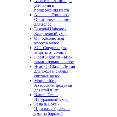
Alchemic - Линия для
усиления и
поддержания цвета
Authentic Formulas -
Органическая линия
для волос
Essential Haircare -
Eжедневный уход
OI - Абсолютная
красота волос
SU - Средства для
защиты от солнца
Finest Pigments - Био-
ламинирование волос
Heart Of Glass – Линия
для ухода и сияния
светлых волос
More Inside -
Авторские продукты
для стайлинга
Natural Tech -
Натуральный уход
Pasta & Love -
Идеальное бритье и
уход за бородой