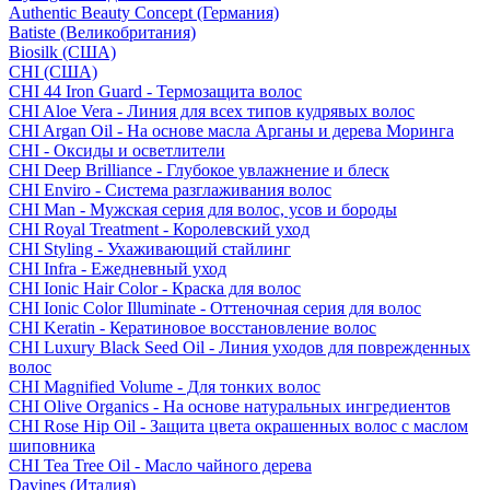
Authentic Beauty Concept (Германия)
Batiste (Великобритания)
Biosilk (США)
CHI (США)
CHI 44 Iron Guard - Термозащита волос
CHI Aloe Vera - Линия для всех типов кудрявых волос
CHI Argan Oil - На основе масла Арганы и дерева Моринга
CHI - Оксиды и осветлители
CHI Deep Brilliance - Глубокое увлажнение и блеск
CHI Enviro - Система разглаживания волос
CHI Man - Мужская серия для волос, усов и бороды
CHI Royal Treatment - Королевский уход
CHI Styling - Ухаживающий стайлинг
CHI Infra - Ежедневный уход
CHI Ionic Hair Color - Краска для волос
CHI Ionic Color Illuminate - Оттеночная серия для волос
CHI Keratin - Кератиновое восстановление волос
CHI Luxury Black Seed Oil - Линия уходов для поврежденных
волос
CHI Magnified Volume - Для тонких волос
CHI Olive Organics - На основе натуральных ингредиентов
CHI Rose Hip Oil - Защита цвета окрашенных волос с маслом
шиповника
CHI Tea Tree Oil - Масло чайного дерева
Davines (Италия)