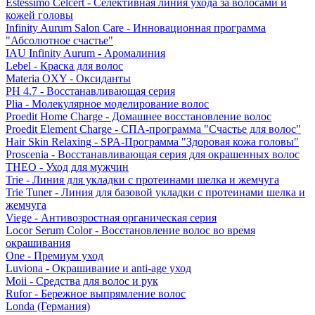
Estessimo Celcert - Селективная линия ухода за волосами и
кожей головы
Infinity Aurum Salon Care - Инновационная программа
"Абсолютное счастье"
IAU Infinity Aurum - Аромалиния
Lebel - Краска для волос
Materia OXY - Оксиданты
PH 4.7 - Восстанавливающая серия
Plia - Молекулярное моделирование волос
Proedit Home Charge - Домашнее восстановление волос
Proedit Element Charge - СПА-программа "Счастье для волос"
Hair Skin Relaxing - SPA-Программа "Здоровая кожа головы"
Proscenia - Восстанавливающая серия для окрашенных волос
THEO - Уход для мужчин
Trie - Линия для укладки с протеинами шелка и жемчуга
Trie Tuner - Линия для базовой укладки с протеинами шелка и
жемчуга
Viege - Антивозростная органическая серия
Locor Serum Color - Восстановление волос во время
окрашивания
One - Премиум уход
Luviona - Окрашивание и anti-age уход
Moii - Средства для волос и рук
Rufor - Бережное выпрямление волос
Londa (Германия)