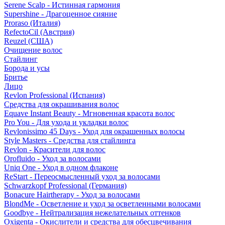
Serene Scalp - Истинная гармония
Supershine - Драгоценное сияние
Proraso (Италия)
RefectoCil (Австрия)
Reuzel (США)
Очищение волос
Стайлинг
Борода и усы
Бритье
Лицо
Revlon Professional (Испания)
Средства для окрашивания волос
Equave Instant Beauty - Мгновенная красота волос
Pro You - Для ухода и укладки волос
Revlonissimo 45 Days - Уход для окрашенных волосы
Style Masters - Средства для стайлинга
Revlon - Красители для волос
Orofluido - Уход за волосами
Uniq One - Уход в одном флаконе
ReStart - Переосмысленный уход за волосами
Schwarzkopf Professional (Германия)
Bonacure Hairtherapy - Уход за волосами
BlondMe - Осветление и уход за осветленными волосами
Goodbye - Нейтрализация нежелательных оттенков
Oxigenta - Окислители и средства для обесцвечивания