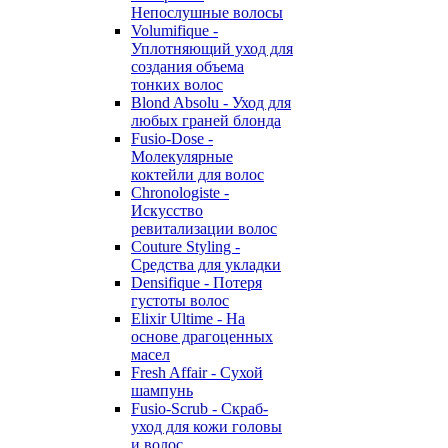
Непослушные волосы
Volumifique -
Уплотняющий уход для
создания объема
тонких волос
Blond Absolu - Уход для
любых граней блонда
Fusio-Dose -
Молекулярные
коктейли для волос
Chronologiste -
Искусство
ревитализации волос
Couture Styling -
Средства для укладки
Densifique - Потеря
густоты волос
Elixir Ultime - На
основе драгоценных
масел
Fresh Affair - Сухой
шампунь
Fusio-Scrub - Скраб-
уход для кожи головы
и волос