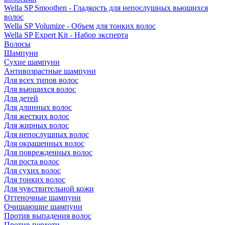
Wella SP Smoothen - Гладкость для непослушных вьющихся
волос
Wella SP Volumize - Объем для тонких волос
Wella SP Expert Kit - Набор эксперта
Волосы
Шампуни
Сухие шампуни
Антивозрастные шампуни
Для всех типов волос
Для вьющихся волос
Для детей
Для длинных волос
Для жестких волос
Для жирных волос
Для непослушных волос
Для окрашенных волос
Для поврежденных волос
Для роста волос
Для сухих волос
Для тонких волос
Для чувствительной кожи
Оттеночные шампуни
Очищающие шампуни
Против выпадения волос
Против перхоти