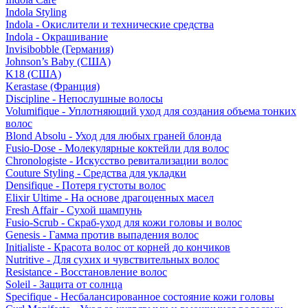
Indola Styling
Indola - Окислители и технические средства
Indola - Окрашивание
Invisibobble (Германия)
Johnson’s Baby (США)
K18 (США)
Kerastase (Франция)
Discipline - Непослушные волосы
Volumifique - Уплотняющий уход для создания объема тонких
волос
Blond Absolu - Уход для любых граней блонда
Fusio-Dose - Молекулярные коктейли для волос
Chronologiste - Искусство ревитализации волос
Couture Styling - Средства для укладки
Densifique - Потеря густоты волос
Elixir Ultime - На основе драгоценных масел
Fresh Affair - Сухой шампунь
Fusio-Scrub - Скраб-уход для кожи головы и волос
Genesis - Гамма против выпадения волос
Initialiste - Красота волос от корней до кончиков
Nutritive - Для сухих и чувствительных волос
Resistance - Восстановление волос
Soleil - Защита от солнца
Specifique - Несбалансированное состояние кожи головы