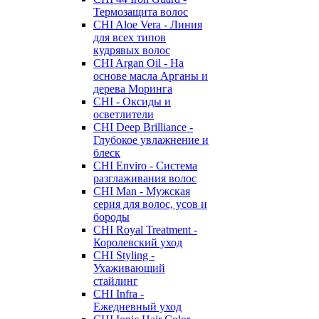
Термозащита волос
CHI Aloe Vera - Линия
для всех типов
кудрявых волос
CHI Argan Oil - На
основе масла Арганы и
дерева Моринга
CHI - Оксиды и
осветлители
CHI Deep Brilliance -
Глубокое увлажнение и
блеск
CHI Enviro - Система
разглаживания волос
CHI Man - Мужская
серия для волос, усов и
бороды
CHI Royal Treatment -
Королевский уход
CHI Styling -
Ухаживающий
стайлинг
CHI Infra -
Ежедневный уход