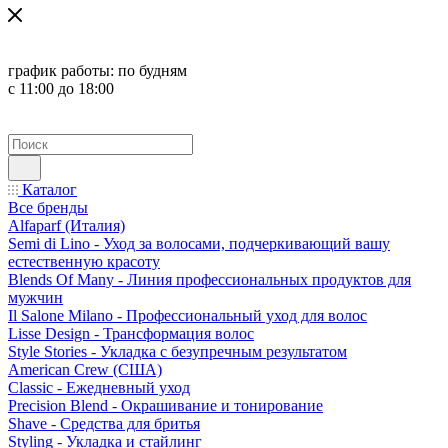
график работы:
по будням
с 11:00 до 18:00
Каталог
Все бренды
Alfaparf (Италия)
Semi di Lino - Уход за волосами, подчеркивающий вашу
естественную красоту
Blends Of Many - Линия профессиональных продуктов для
мужчин
Il Salone Milano - Профессиональный уход для волос
Lisse Design - Трансформация волос
Style Stories - Укладка с безупречным результатом
American Crew (США)
Classic - Ежедневный уход
Precision Blend - Окрашивание и тонирование
Shave - Средства для бритья
Styling - Укладка и стайлинг