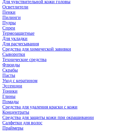
Для чувствительной кожи головы
Осветлители
Пенки
Пилинги
Пудры
Спреи
Термозащитные
Для укладки
Для расчесывания
Средства для химической завивки
Сыворотки
Технические средства
Флюиды
Скрабы
Пасты
Уход с кератином
Эссенции
Тоники
Глины
Помады
Средства для удаления краски с кожи
Концентраты
Средства для защиты кожи при окрашивании
Салфетки для волос
Праймеры