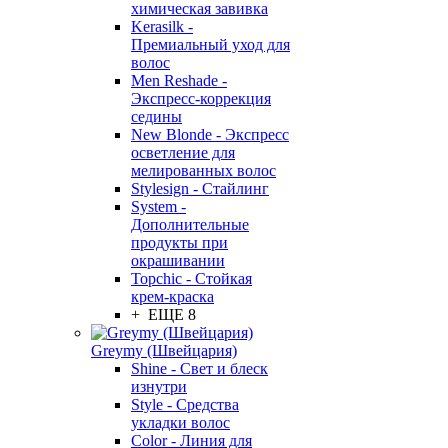
химическая завивка
Kerasilk -
Премиальный уход для
волос
Men Reshade -
Экспресс-коррекция
седины
New Blonde - Экспресс
осветление для
мелированных волос
Stylesign - Стайлинг
System -
Дополнительные
продукты при
окрашивании
Topchic - Стойкая
крем-краска
+ ЕЩЕ 8
Greymy (Швейцария)
Shine - Свет и блеск
изнутри
Style - Средства
укладки волос
Color - Линия для