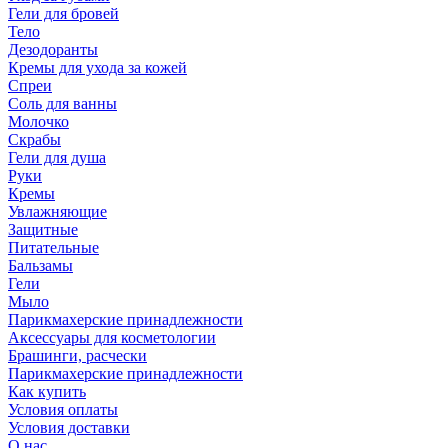
Гели для бровей
Тело
Дезодоранты
Кремы для ухода за кожей
Спреи
Соль для ванны
Молочко
Скрабы
Гели для душа
Руки
Кремы
Увлажняющие
Защитные
Питательные
Бальзамы
Гели
Мыло
Парикмахерские принадлежности
Аксессуары для косметологии
Брашинги, расчески
Парикмахерские принадлежности
Как купить
Условия оплаты
Условия доставки
О нас