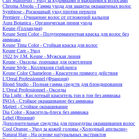
Curl Manifesto - Уход за кудрявыми и вьющимися волосами
Chroma Absolu - Гамма ухода для защиты окрашенных волос
Symbiose - Роскошный уход против перхоти
Premiere - Очищение волос от отложений кальция
Aura Botanica - Органическая линия ухода
Keune (Голландия)
Keune Semi Color - Полуперманентная краска для волос без
аммиака
Keune Tinta Color - Стойкая краска для волос
Keune Care - Уход
1922 by J.M. Keune - Мужская линия
Keune - Оксиды, порошки для осветления
Keune Style - Коллекция стайлинга
Keune Color Chameleon - Красители прямого действия
L'Oreal Professionnel (Франция)
Blond Studio - Полная гамма средств для блондирования
L'Oreal Professionnel - Оксиды
Dia Light - Кислотный краситель тон в тон без аммиака
INOA - Стойкое окрашивание без аммиака
Majirel - Стойкое окрашивание
Dia Color - Краситель-блеск без аммиака
Lebel (Япония)
Дополнительные средства для процедуры окрашивания волос
Cool Orange - Уход за кожей головы «Холодный апельсин»
Natural Hair - На основе натуральных экстрактов