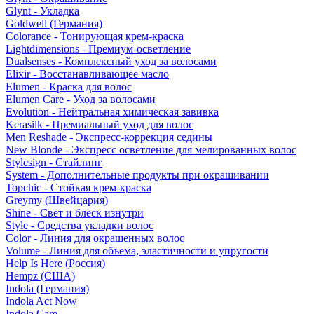
Glynt - Укладка
Goldwell (Германия)
Colorance - Тонирующая крем-краска
Lightdimensions - Премиум-осветление
Dualsenses - Комплексный уход за волосами
Elixir - Восстанавливающее масло
Elumen - Краска для волос
Elumen Care - Уход за волосами
Evolution - Нейтральная химическая завивка
Kerasilk - Премиальный уход для волос
Men Reshade - Экспресс-коррекция седины
New Blonde - Экспресс осветление для мелированных волос
Stylesign - Стайлинг
System - Дополнительные продукты при окрашивании
Topchic - Стойкая крем-краска
Greymy (Швейцария)
Shine - Свет и блеск изнутри
Style - Средства укладки волос
Color - Линия для окрашенных волос
Volume - Линия для объема, эластичности и упругости
Help Is Here (Россия)
Hempz (США)
Indola (Германия)
Indola Act Now
Indola Care