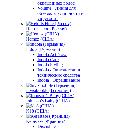
окрашенных волос
Volume - Линия для
объема, эластичности и
упругости
Help Is Here (Россия)
Hempz (США)
Indola (Германия)
Indola Act Now
Indola Care
Indola Styling
Indola - Окислители и
технические средства
Indola - Окрашивание
Invisibobble (Германия)
Johnson’s Baby (США)
K18 (США)
Kerastase (Франция)
Discipline -