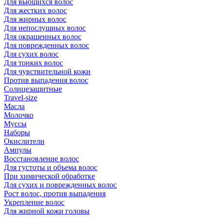
Для вьющихся волос
Для жестких волос
Для жирных волос
Для непослушных волос
Для окрашенных волос
Для поврежденных волос
Для сухих волос
Для тонких волос
Для чувствительной кожи
Против выпадения волос
Солнцезащитные
Travel-size
Масла
Молочко
Муссы
Наборы
Окислители
Ампулы
Восстановление волос
Для густоты и объема волос
При химической обработке
Для сухих и поврежденных волос
Рост волос, против выпадения
Укрепление волос
Для жирной кожи головы