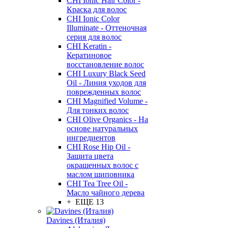
CHI Ionic Hair Color -
Краска для волос
CHI Ionic Color
Illuminate - Оттеночная
серия для волос
CHI Keratin -
Кератиновое
восстановление волос
CHI Luxury Black Seed
Oil - Линия уходов для
поврежденных волос
CHI Magnified Volume -
Для тонких волос
CHI Olive Organics - На
основе натуральных
ингредиентов
CHI Rose Hip Oil -
Защита цвета
окрашенных волос с
маслом шиповника
CHI Tea Tree Oil -
Масло чайного дерева
+ ЕЩЕ 13
Davines (Италия)