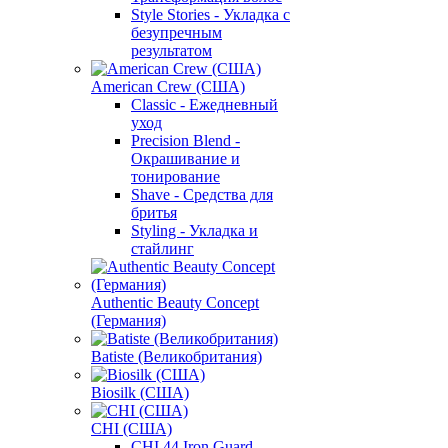
Style Stories - Укладка с
безупречным
результатом
American Crew (США)
Classic - Ежедневный
уход
Precision Blend -
Окрашивание и
тонирование
Shave - Средства для
бритья
Styling - Укладка и
стайлинг
Authentic Beauty Concept
(Германия)
Batiste (Великобритания)
Biosilk (США)
CHI (США)
CHI 44 Iron Guard -