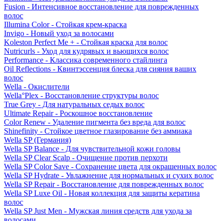
Fusion - Интенсивное восстановление для поврежденных
волос
Illumina Color - Стойкая крем-краска
Invigo - Новый уход за волосами
Koleston Perfect Me + - Стойкая краска для волос
Nutricurls - Уход для кудрявых и вьющихся волос
Performance - Классика современного стайлинга
Oil Reflections - Квинтэссенция блеска для сияния ваших
волос
Wella - Окислители
Wella°Plex - Восстановление структуры волос
True Grey - Для натуральных седых волос
Ultimate Repair - Роскошное восстановление
Color Renew - Удаление пигмента без вреда для волос
Shinefinity - Стойкое цветное глазирование без аммиака
Wella SP (Германия)
Wella SP Balance - Для чувствительной кожи головы
Wella SP Clear Scalp - Очищение против перхоти
Wella SP Color Save - Сохранение цвета для окрашенных волос
Wella SP Hydrate - Увлажнение для нормальных и сухих волос
Wella SP Repair - Восстановление для поврежденных волос
Wella SP Luxe Oil - Новая коллекция для защиты кератина
волос
Wella SP Just Men - Мужская линия средств для ухода за
волосами