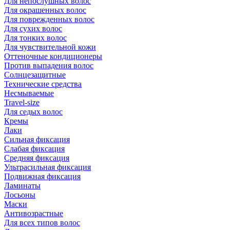
Для непослушных волос
Для окрашенных волос
Для поврежденных волос
Для сухих волос
Для тонких волос
Для чувствительной кожи
Оттеночные кондиционеры
Против выпадения волос
Солнцезащитные
Технические средства
Несмываемые
Travel-size
Для седых волос
Кремы
Лаки
Сильная фиксация
Слабая фиксация
Средняя фиксация
Ультрасильная фиксация
Подвижная фиксация
Ламинаты
Лосьоны
Маски
Антивозрастные
Для всех типов волос