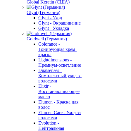
Global Keratin (США)
Glynt (Германия)
Glynt - Уход
Glynt - Окрашивание
Glynt - Укладка
Goldwell (Германия)
Colorance -
Тонирующая крем-
краска
Lightdimensions -
Премиум-осветление
Dualsenses -
Комплексный уход за
волосами
Elixir -
Восстанавливающее
масло
Elumen - Краска для
волос
Elumen Care - Уход за
волосами
Evolution -
Нейтральная