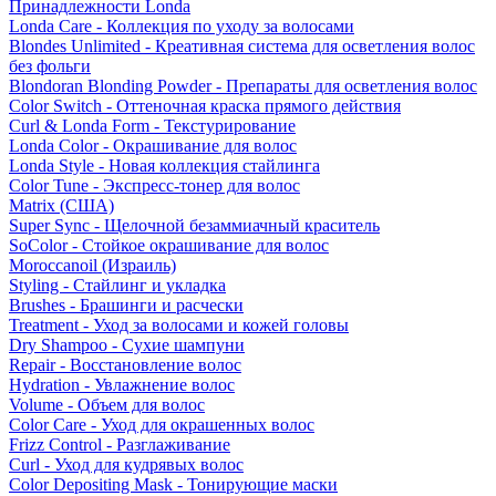
Принадлежности Londa
Londa Care - Коллекция по уходу за волосами
Blondes Unlimited - Креативная система для осветления волос
без фольги
Blondoran Blonding Powder - Препараты для осветления волос
Color Switch - Оттеночная краска прямого действия
Curl & Londa Form - Текстурирование
Londa Color - Окрашивание для волос
Londa Style - Новая коллекция стайлинга
Color Tune - Экспресс-тонер для волос
Matrix (США)
Super Sync - Щелочной безаммиачный краситель
SoColor - Стойкое окрашивание для волос
Moroccanoil (Израиль)
Styling - Стайлинг и укладка
Brushes - Брашинги и расчески
Treatment - Уход за волосами и кожей головы
Dry Shampoo - Сухие шампуни
Repair - Восстановление волос
Hydration - Увлажнение волос
Volume - Объем для волос
Color Care - Уход для окрашенных волос
Frizz Control - Разглаживание
Curl - Уход для кудрявых волос
Color Depositing Mask - Тонирующие маски