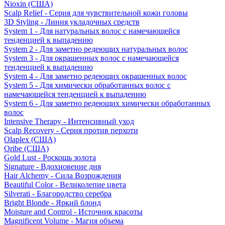
Nioxin (США)
Scalp Relief - Серия для чувствительной кожи головы
3D Styling - Линия укладочных средств
System 1 - Для натуральных волос с намечающейся
тенденцией к выпадению
System 2 - Для заметно редеющих натуральных волос
System 3 - Для окрашенных волос с намечающейся
тенденцией к выпадению
System 4 - Для заметно редеющих окрашенных волос
System 5 - Для химически обработанных волос с
намечающейся тенденцией к выпадению
System 6 - Для заметно редеющих химически обработанных
волос
Intensive Therapy - Интенсивный уход
Scalp Recovery - Серия против перхоти
Olaplex (США)
Oribe (США)
Gold Lust - Роскошь золота
Signature - Вдохновение дня
Hair Alchemy - Сила Возрождения
Beautiful Color - Великолепие цвета
Silverati - Благородство серебра
Bright Blonde - Яркий блонд
Moisture and Control - Источник красоты
Magnificent Volume - Магия объема