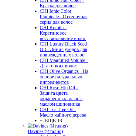
CHI Ionic Hair Color -
Краска для волос
CHI Ionic Color
Illuminate - Оттеночная
серия для волос
CHI Keratin -
Кератиновое
восстановление волос
CHI Luxury Black Seed
Oil - Линия уходов для
поврежденных волос
CHI Magnified Volume -
Для тонких волос
CHI Olive Organics - На
основе натуральных
ингредиентов
CHI Rose Hip Oil -
Защита цвета
окрашенных волос с
маслом шиповника
CHI Tea Tree Oil -
Масло чайного дерева
+ ЕЩЕ 13
Davines (Италия)