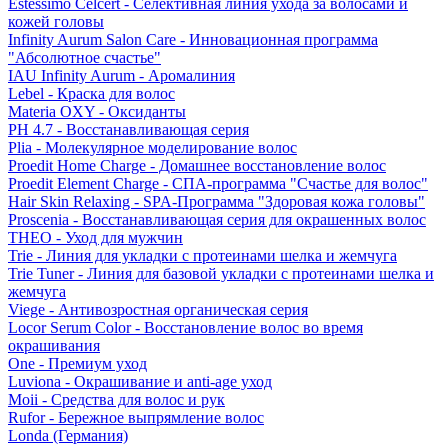
Estessimo Celcert - Селективная линия ухода за волосами и
кожей головы
Infinity Aurum Salon Care - Инновационная программа
"Абсолютное счастье"
IAU Infinity Aurum - Аромалиния
Lebel - Краска для волос
Materia OXY - Оксиданты
PH 4.7 - Восстанавливающая серия
Plia - Молекулярное моделирование волос
Proedit Home Charge - Домашнее восстановление волос
Proedit Element Charge - СПА-программа "Счастье для волос"
Hair Skin Relaxing - SPA-Программа "Здоровая кожа головы"
Proscenia - Восстанавливающая серия для окрашенных волос
THEO - Уход для мужчин
Trie - Линия для укладки с протеинами шелка и жемчуга
Trie Tuner - Линия для базовой укладки с протеинами шелка и
жемчуга
Viege - Антивозростная органическая серия
Locor Serum Color - Восстановление волос во время
окрашивания
One - Премиум уход
Luviona - Окрашивание и anti-age уход
Moii - Средства для волос и рук
Rufor - Бережное выпрямление волос
Londa (Германия)