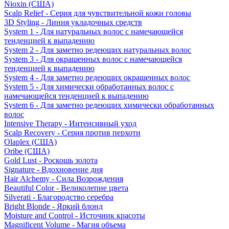
Nioxin (США)
Scalp Relief - Серия для чувствительной кожи головы
3D Styling - Линия укладочных средств
System 1 - Для натуральных волос с намечающейся
тенденцией к выпадению
System 2 - Для заметно редеющих натуральных волос
System 3 - Для окрашенных волос с намечающейся
тенденцией к выпадению
System 4 - Для заметно редеющих окрашенных волос
System 5 - Для химически обработанных волос с
намечающейся тенденцией к выпадению
System 6 - Для заметно редеющих химически обработанных
волос
Intensive Therapy - Интенсивный уход
Scalp Recovery - Серия против перхоти
Olaplex (США)
Oribe (США)
Gold Lust - Роскошь золота
Signature - Вдохновение дня
Hair Alchemy - Сила Возрождения
Beautiful Color - Великолепие цвета
Silverati - Благородство серебра
Bright Blonde - Яркий блонд
Moisture and Control - Источник красоты
Magnificent Volume - Магия объема