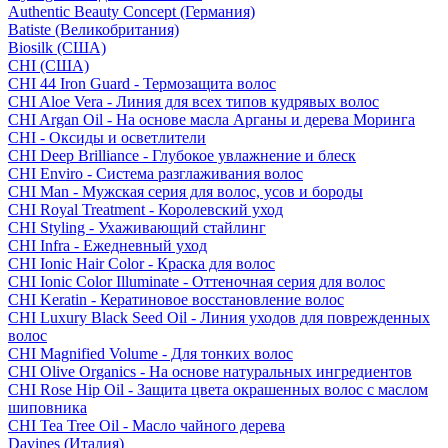
Authentic Beauty Concept (Германия)
Batiste (Великобритания)
Biosilk (США)
CHI (США)
CHI 44 Iron Guard - Термозащита волос
CHI Aloe Vera - Линия для всех типов кудрявых волос
CHI Argan Oil - На основе масла Арганы и дерева Моринга
CHI - Оксиды и осветлители
CHI Deep Brilliance - Глубокое увлажнение и блеск
CHI Enviro - Система разглаживания волос
CHI Man - Мужская серия для волос, усов и бороды
CHI Royal Treatment - Королевский уход
CHI Styling - Ухаживающий стайлинг
CHI Infra - Ежедневный уход
CHI Ionic Hair Color - Краска для волос
CHI Ionic Color Illuminate - Оттеночная серия для волос
CHI Keratin - Кератиновое восстановление волос
CHI Luxury Black Seed Oil - Линия уходов для поврежденных
волос
CHI Magnified Volume - Для тонких волос
CHI Olive Organics - На основе натуральных ингредиентов
CHI Rose Hip Oil - Защита цвета окрашенных волос с маслом
шиповника
CHI Tea Tree Oil - Масло чайного дерева
Davines (Италия)