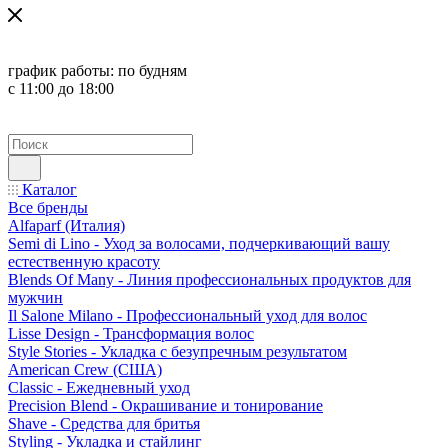
график работы:
по будням
с 11:00 до 18:00
Каталог
Все бренды
Alfaparf (Италия)
Semi di Lino - Уход за волосами, подчеркивающий вашу
естественную красоту
Blends Of Many - Линия профессиональных продуктов для
мужчин
Il Salone Milano - Профессиональный уход для волос
Lisse Design - Трансформация волос
Style Stories - Укладка с безупречным результатом
American Crew (США)
Classic - Ежедневный уход
Precision Blend - Окрашивание и тонирование
Shave - Средства для бритья
Styling - Укладка и стайлинг