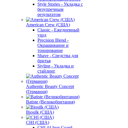
Style Stories - Укладка с
безупречным
результатом
American Crew (США)
Classic - Ежедневный
уход
Precision Blend -
Окрашивание и
тонирование
Shave - Средства для
бритья
Styling - Укладка и
стайлинг
Authentic Beauty Concept
(Германия)
Batiste (Великобритания)
Biosilk (США)
CHI (США)
CHI 44 Iron Guard -