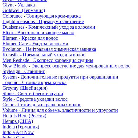
Glynt - Укладка
Goldwell (Германия)
Colorance - Тонирующая крем-краска
Lightdimensions - Премиум-осветление
Dualsenses - Комплексный уход за волосами
Elixir - Восстанавливающее масло
Elumen - Краска для волос
Elumen Care - Уход за волосами
Evolution - Нейтральная химическая завивка
Kerasilk - Премиальный уход для волос
Men Reshade - Экспресс-коррекция седины
New Blonde - Экспресс осветление для мелированных волос
Stylesign - Стайлинг
System - Дополнительные продукты при окрашивании
Topchic - Стойкая крем-краска
Greymy (Швейцария)
Shine - Свет и блеск изнутри
Style - Средства укладки волос
Color - Линия для окрашенных волос
Volume - Линия для объема, эластичности и упругости
Help Is Here (Россия)
Hempz (США)
Indola (Германия)
Indola Act Now
Indola Care