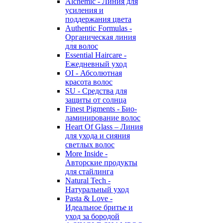
Alchemic - Линия для
усиления и
поддержания цвета
Authentic Formulas -
Органическая линия
для волос
Essential Haircare -
Eжедневный уход
OI - Абсолютная
красота волос
SU - Средства для
защиты от солнца
Finest Pigments - Био-
ламинирование волос
Heart Of Glass – Линия
для ухода и сияния
светлых волос
More Inside -
Авторские продукты
для стайлинга
Natural Tech -
Натуральный уход
Pasta & Love -
Идеальное бритье и
уход за бородой