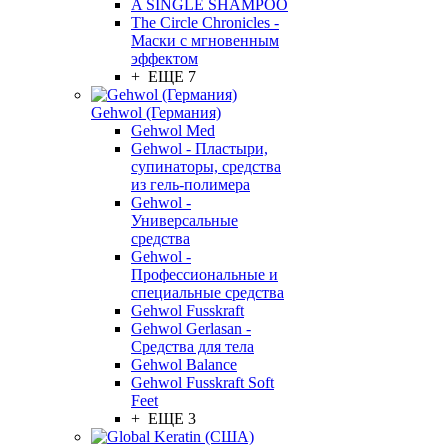
A SINGLE SHAMPOO
The Circle Chronicles -
Маски с мгновенным
эффектом
+ ЕЩЕ 7
Gehwol (Германия)
Gehwol Med
Gehwol - Пластыри,
супинаторы, средства
из гель-полимера
Gehwol -
Универсальные
средства
Gehwol -
Профессиональные и
специальные средства
Gehwol Fusskraft
Gehwol Gerlasan -
Средства для тела
Gehwol Balance
Gehwol Fusskraft Soft
Feet
+ ЕЩЕ 3