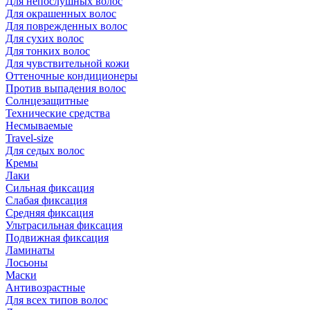
Для непослушных волос
Для окрашенных волос
Для поврежденных волос
Для сухих волос
Для тонких волос
Для чувствительной кожи
Оттеночные кондиционеры
Против выпадения волос
Солнцезащитные
Технические средства
Несмываемые
Travel-size
Для седых волос
Кремы
Лаки
Сильная фиксация
Слабая фиксация
Средняя фиксация
Ультрасильная фиксация
Подвижная фиксация
Ламинаты
Лосьоны
Маски
Антивозрастные
Для всех типов волос