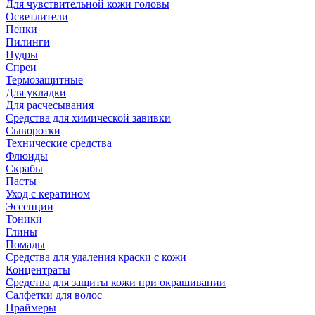
Для чувствительной кожи головы
Осветлители
Пенки
Пилинги
Пудры
Спреи
Термозащитные
Для укладки
Для расчесывания
Средства для химической завивки
Сыворотки
Технические средства
Флюиды
Скрабы
Пасты
Уход с кератином
Эссенции
Тоники
Глины
Помады
Средства для удаления краски с кожи
Концентраты
Средства для защиты кожи при окрашивании
Салфетки для волос
Праймеры