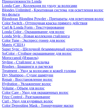
Принадлежности Londa
Londa Care - Коллекция по уходу за волосами
Blondes Unlimited - Креативная система для осветления волос
без фольги
Blondoran Blonding Powder - Препараты для осветления волос
Color Switch - Оттеночная краска прямого действия
Curl & Londa Form - Текстурирование
Londa Color - Окрашивание для волос
Londa Style - Новая коллекция стайлинга
Color Tune - Экспресс-тонер для волос
Matrix (США)
Super Sync - Щелочной безаммиачный краситель
SoColor - Стойкое окрашивание для волос
Moroccanoil (Израиль)
Styling - Стайлинг и укладка
Brushes - Брашинги и расчески
Treatment - Уход за волосами и кожей головы
Dry Shampoo - Сухие шампуни
Repair - Восстановление волос
Hydration - Увлажнение волос
Volume - Объем для волос
Color Care - Уход для окрашенных волос
Frizz Control - Разглаживание
Curl - Уход для кудрявых волос
Color Depositing Mask - Тонирующие маски