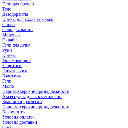
Гели для бровей
Тело
Дезодоранты
Кремы для ухода за кожей
Спреи
Соль для ванны
Молочко
Скрабы
Гели для душа
Руки
Кремы
Увлажняющие
Защитные
Питательные
Бальзамы
Гели
Мыло
Парикмахерские принадлежности
Аксессуары для косметологии
Брашинги, расчески
Парикмахерские принадлежности
Как купить
Условия оплаты
Условия доставки
О нас