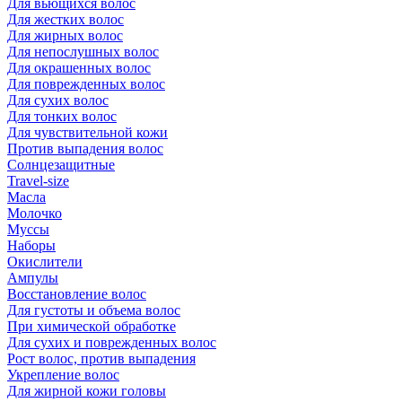
Для вьющихся волос
Для жестких волос
Для жирных волос
Для непослушных волос
Для окрашенных волос
Для поврежденных волос
Для сухих волос
Для тонких волос
Для чувствительной кожи
Против выпадения волос
Солнцезащитные
Travel-size
Масла
Молочко
Муссы
Наборы
Окислители
Ампулы
Восстановление волос
Для густоты и объема волос
При химической обработке
Для сухих и поврежденных волос
Рост волос, против выпадения
Укрепление волос
Для жирной кожи головы