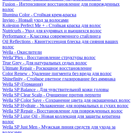
Fusion - Интенсивное восстановление для поврежденных
волос
Illumina Color - Стойкая крем-краска
Invigo - Новый уход за волосами
Koleston Perfect Me + - Стойкая краска для волос
Nutricurls - Уход для кудрявых и вьющихся волос
Performance - Классика современного стайлинга
Oil Reflections - Квинтэссенция блеска для сияния ваших
волос
Wella - Окислители
Wella°Plex - Восстановление структуры волос
True Grey - Для натуральных седых волос
Ultimate Repair - Роскошное восстановление
Color Renew - Удаление пигмента без вреда для волос
Shinefinity - Стойкое цветное глазирование без аммиака
Wella SP (Германия)
Wella SP Balance - Для чувствительной кожи головы
Wella SP Clear Scalp - Очищение против перхоти
Wella SP Color Save - Сохранение цвета для окрашенных волос
Wella SP Hydrate - Увлажнение для нормальных и сухих волос
Wella SP Repair - Восстановление для поврежденных волос
Wella SP Luxe Oil - Новая коллекция для защиты кератина
волос
Wella SP Just Men - Мужская линия средств для ухода за
волосами