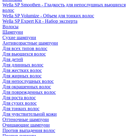
Wella SP Smoothen - Гладкость для непослушных вьющихся
волос
Wella SP Volumize - Объем для тонких волос
Wella SP Expert Kit - Набор эксперта
Волосы
Шампуни
Сухие шампуни
Антивозрастные шампуни
Для всех типов волос
Для вьющихся волос
Для детей
Для длинных волос
Для жестких волос
Для жирных волос
Для непослушных волос
Для окрашенных волос
Для поврежденных волос
Для роста волос
Для сухих волос
Для тонких волос
Для чувствительной кожи
Оттеночные шампуни
Очищающие шампуни
Против выпадения волос
Против перхоти