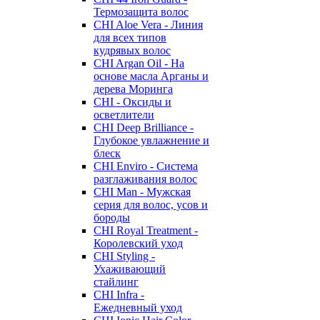
Термозащита волос
CHI Aloe Vera - Линия
для всех типов
кудрявых волос
CHI Argan Oil - На
основе масла Арганы и
дерева Моринга
CHI - Оксиды и
осветлители
CHI Deep Brilliance -
Глубокое увлажнение и
блеск
CHI Enviro - Система
разглаживания волос
CHI Man - Мужская
серия для волос, усов и
бороды
CHI Royal Treatment -
Королевский уход
CHI Styling -
Ухаживающий
стайлинг
CHI Infra -
Ежедневный уход