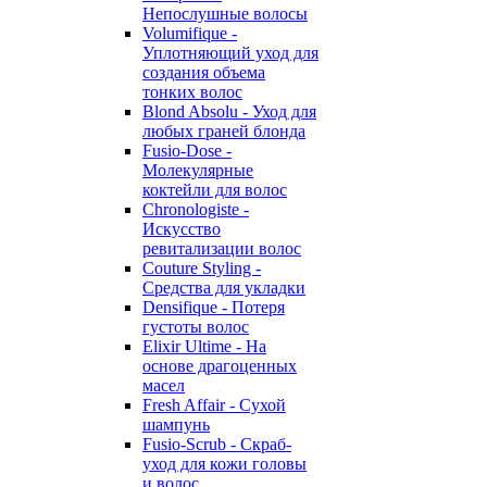
Непослушные волосы
Volumifique -
Уплотняющий уход для
создания объема
тонких волос
Blond Absolu - Уход для
любых граней блонда
Fusio-Dose -
Молекулярные
коктейли для волос
Chronologiste -
Искусство
ревитализации волос
Couture Styling -
Средства для укладки
Densifique - Потеря
густоты волос
Elixir Ultime - На
основе драгоценных
масел
Fresh Affair - Сухой
шампунь
Fusio-Scrub - Скраб-
уход для кожи головы
и волос