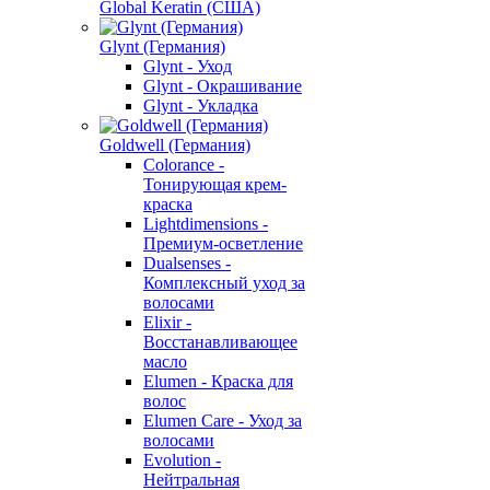
Global Keratin (США)
Glynt (Германия)
Glynt - Уход
Glynt - Окрашивание
Glynt - Укладка
Goldwell (Германия)
Colorance -
Тонирующая крем-
краска
Lightdimensions -
Премиум-осветление
Dualsenses -
Комплексный уход за
волосами
Elixir -
Восстанавливающее
масло
Elumen - Краска для
волос
Elumen Care - Уход за
волосами
Evolution -
Нейтральная