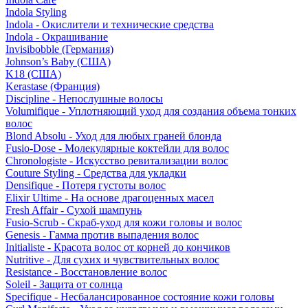
Indola Styling
Indola - Окислители и технические средства
Indola - Окрашивание
Invisibobble (Германия)
Johnson’s Baby (США)
K18 (США)
Kerastase (Франция)
Discipline - Непослушные волосы
Volumifique - Уплотняющий уход для создания объема тонких
волос
Blond Absolu - Уход для любых граней блонда
Fusio-Dose - Молекулярные коктейли для волос
Chronologiste - Искусство ревитализации волос
Couture Styling - Средства для укладки
Densifique - Потеря густоты волос
Elixir Ultime - На основе драгоценных масел
Fresh Affair - Сухой шампунь
Fusio-Scrub - Скраб-уход для кожи головы и волос
Genesis - Гамма против выпадения волос
Initialiste - Красота волос от корней до кончиков
Nutritive - Для сухих и чувствительных волос
Resistance - Восстановление волос
Soleil - Защита от солнца
Specifique - Несбалансированное состояние кожи головы