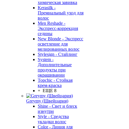
химическая завивка
Kerasilk -
Премиальный уход для
волос
Men Reshade -
Экспресс-коррекция
седины
New Blonde - Экспресс
осветление для
мелированных волос
Stylesign - Стайлинг
System -
Дополнительные
продукты при
окрашивании
Topchic - Стойкая
крем-краска
+ ЕЩЕ 8
Greymy (Швейцария)
Shine - Свет и блеск
изнутри
Style - Средства
укладки волос
Color - Линия для