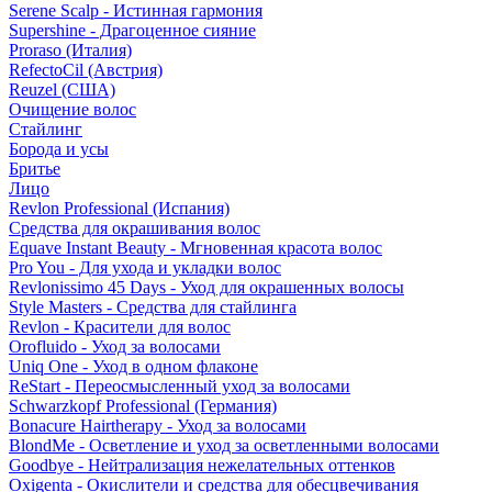
Serene Scalp - Истинная гармония
Supershine - Драгоценное сияние
Proraso (Италия)
RefectoCil (Австрия)
Reuzel (США)
Очищение волос
Стайлинг
Борода и усы
Бритье
Лицо
Revlon Professional (Испания)
Средства для окрашивания волос
Equave Instant Beauty - Мгновенная красота волос
Pro You - Для ухода и укладки волос
Revlonissimo 45 Days - Уход для окрашенных волосы
Style Masters - Средства для стайлинга
Revlon - Красители для волос
Orofluido - Уход за волосами
Uniq One - Уход в одном флаконе
ReStart - Переосмысленный уход за волосами
Schwarzkopf Professional (Германия)
Bonacure Hairtherapy - Уход за волосами
BlondMe - Осветление и уход за осветленными волосами
Goodbye - Нейтрализация нежелательных оттенков
Oxigenta - Окислители и средства для обесцвечивания