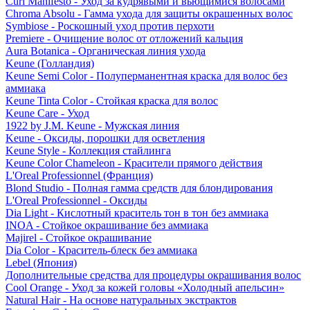
Curl Manifesto - Уход за кудрявыми и вьющимися волосами
Chroma Absolu - Гамма ухода для защиты окрашенных волос
Symbiose - Роскошный уход против перхоти
Premiere - Очищение волос от отложений кальция
Aura Botanica - Органическая линия ухода
Keune (Голландия)
Keune Semi Color - Полуперманентная краска для волос без
аммиака
Keune Tinta Color - Стойкая краска для волос
Keune Care - Уход
1922 by J.M. Keune - Мужская линия
Keune - Оксиды, порошки для осветления
Keune Style - Коллекция стайлинга
Keune Color Chameleon - Красители прямого действия
L'Oreal Professionnel (Франция)
Blond Studio - Полная гамма средств для блондирования
L'Oreal Professionnel - Оксиды
Dia Light - Кислотный краситель тон в тон без аммиака
INOA - Стойкое окрашивание без аммиака
Majirel - Стойкое окрашивание
Dia Color - Краситель-блеск без аммиака
Lebel (Япония)
Дополнительные средства для процедуры окрашивания волос
Cool Orange - Уход за кожей головы «Холодный апельсин»
Natural Hair - На основе натуральных экстрактов