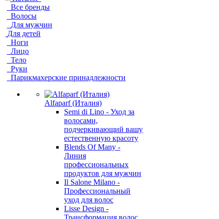
Все бренды
Волосы
Для мужчин
Для детей
Ноги
Лицо
Тело
Руки
Парикмахерские принадлежности
Alfaparf (Италия)
Semi di Lino - Уход за
волосами,
подчеркивающий вашу
естественную красоту
Blends Of Many -
Линия
профессиональных
продуктов для мужчин
Il Salone Milano -
Профессиональный
уход для волос
Lisse Design -
Трансформация волос