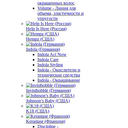
окрашенных волос
Volume - Линия для
объема, эластичности и
упругости
Help Is Here (Россия)
Hempz (США)
Indola (Германия)
Indola Act Now
Indola Care
Indola Styling
Indola - Окислители и
технические средства
Indola - Окрашивание
Invisibobble (Германия)
Johnson’s Baby (США)
K18 (США)
Kerastase (Франция)
Discipline -