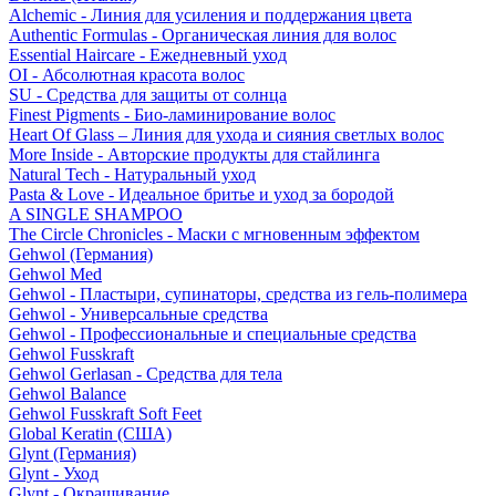
Alchemic - Линия для усиления и поддержания цвета
Authentic Formulas - Органическая линия для волос
Essential Haircare - Eжедневный уход
OI - Абсолютная красота волос
SU - Средства для защиты от солнца
Finest Pigments - Био-ламинирование волос
Heart Of Glass – Линия для ухода и сияния светлых волос
More Inside - Авторские продукты для стайлинга
Natural Tech - Натуральный уход
Pasta & Love - Идеальное бритье и уход за бородой
A SINGLE SHAMPOO
The Circle Chronicles - Маски с мгновенным эффектом
Gehwol (Германия)
Gehwol Med
Gehwol - Пластыри, супинаторы, средства из гель-полимера
Gehwol - Универсальные средства
Gehwol - Профессиональные и специальные средства
Gehwol Fusskraft
Gehwol Gerlasan - Средства для тела
Gehwol Balance
Gehwol Fusskraft Soft Feet
Global Keratin (США)
Glynt (Германия)
Glynt - Уход
Glynt - Окрашивание