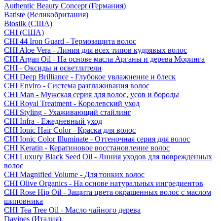
Authentic Beauty Concept (Германия)
Batiste (Великобритания)
Biosilk (США)
CHI (США)
CHI 44 Iron Guard - Термозащита волос
CHI Aloe Vera - Линия для всех типов кудрявых волос
CHI Argan Oil - На основе масла Арганы и дерева Моринга
CHI - Оксиды и осветлители
CHI Deep Brilliance - Глубокое увлажнение и блеск
CHI Enviro - Система разглаживания волос
CHI Man - Мужская серия для волос, усов и бороды
CHI Royal Treatment - Королевский уход
CHI Styling - Ухаживающий стайлинг
CHI Infra - Ежедневный уход
CHI Ionic Hair Color - Краска для волос
CHI Ionic Color Illuminate - Оттеночная серия для волос
CHI Keratin - Кератиновое восстановление волос
CHI Luxury Black Seed Oil - Линия уходов для поврежденных
волос
CHI Magnified Volume - Для тонких волос
CHI Olive Organics - На основе натуральных ингредиентов
CHI Rose Hip Oil - Защита цвета окрашенных волос с маслом
шиповника
CHI Tea Tree Oil - Масло чайного дерева
Davines (Италия)