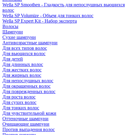
Wella SP Smoothen - Гладкость для непослушных вьющихся
волос
Wella SP Volumize - Объем для тонких волос
Wella SP Expert Kit - Набор эксперта
Волосы
Шампуни
Сухие шампуни
Антивозрастные шампуни
Для всех типов волос
Для вьющихся волос
Для детей
Для длинных волос
Для жестких волос
Для жирных волос
Для непослушных волос
Для окрашенных волос
Для поврежденных волос
Для роста волос
Для сухих волос
Для тонких волос
Для чувствительной кожи
Оттеночные шампуни
Очищающие шампуни
Против выпадения волос
Против перхоти