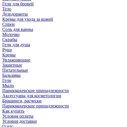
Гели для бровей
Тело
Дезодоранты
Кремы для ухода за кожей
Спреи
Соль для ванны
Молочко
Скрабы
Гели для душа
Руки
Кремы
Увлажняющие
Защитные
Питательные
Бальзамы
Гели
Мыло
Парикмахерские принадлежности
Аксессуары для косметологии
Брашинги, расчески
Парикмахерские принадлежности
Как купить
Условия оплаты
Условия доставки
О нас