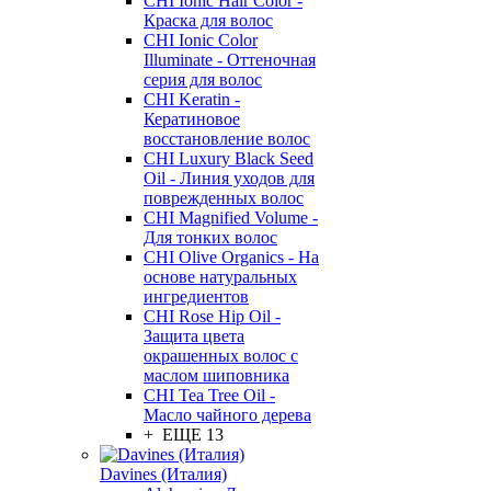
CHI Ionic Hair Color -
Краска для волос
CHI Ionic Color
Illuminate - Оттеночная
серия для волос
CHI Keratin -
Кератиновое
восстановление волос
CHI Luxury Black Seed
Oil - Линия уходов для
поврежденных волос
CHI Magnified Volume -
Для тонких волос
CHI Olive Organics - На
основе натуральных
ингредиентов
CHI Rose Hip Oil -
Защита цвета
окрашенных волос с
маслом шиповника
CHI Tea Tree Oil -
Масло чайного дерева
+ ЕЩЕ 13
Davines (Италия)