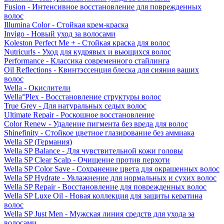
Fusion - Интенсивное восстановление для поврежденных
волос
Illumina Color - Стойкая крем-краска
Invigo - Новый уход за волосами
Koleston Perfect Me + - Стойкая краска для волос
Nutricurls - Уход для кудрявых и вьющихся волос
Performance - Классика современного стайлинга
Oil Reflections - Квинтэссенция блеска для сияния ваших
волос
Wella - Окислители
Wella°Plex - Восстановление структуры волос
True Grey - Для натуральных седых волос
Ultimate Repair - Роскошное восстановление
Color Renew - Удаление пигмента без вреда для волос
Shinefinity - Стойкое цветное глазирование без аммиака
Wella SP (Германия)
Wella SP Balance - Для чувствительной кожи головы
Wella SP Clear Scalp - Очищение против перхоти
Wella SP Color Save - Сохранение цвета для окрашенных волос
Wella SP Hydrate - Увлажнение для нормальных и сухих волос
Wella SP Repair - Восстановление для поврежденных волос
Wella SP Luxe Oil - Новая коллекция для защиты кератина
волос
Wella SP Just Men - Мужская линия средств для ухода за
волосами