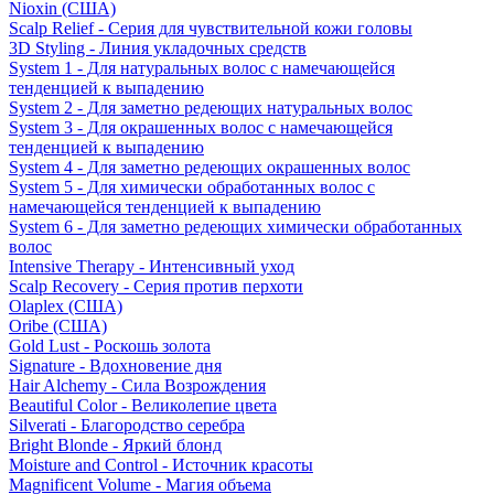
Nioxin (США)
Scalp Relief - Серия для чувствительной кожи головы
3D Styling - Линия укладочных средств
System 1 - Для натуральных волос с намечающейся
тенденцией к выпадению
System 2 - Для заметно редеющих натуральных волос
System 3 - Для окрашенных волос с намечающейся
тенденцией к выпадению
System 4 - Для заметно редеющих окрашенных волос
System 5 - Для химически обработанных волос с
намечающейся тенденцией к выпадению
System 6 - Для заметно редеющих химически обработанных
волос
Intensive Therapy - Интенсивный уход
Scalp Recovery - Серия против перхоти
Olaplex (США)
Oribe (США)
Gold Lust - Роскошь золота
Signature - Вдохновение дня
Hair Alchemy - Сила Возрождения
Beautiful Color - Великолепие цвета
Silverati - Благородство серебра
Bright Blonde - Яркий блонд
Moisture and Control - Источник красоты
Magnificent Volume - Магия объема