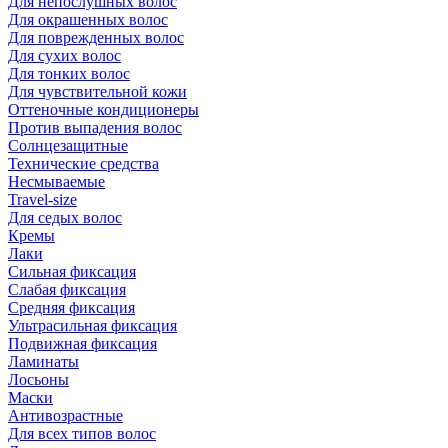
Для непослушных волос
Для окрашенных волос
Для поврежденных волос
Для сухих волос
Для тонких волос
Для чувствительной кожи
Оттеночные кондиционеры
Против выпадения волос
Солнцезащитные
Технические средства
Несмываемые
Travel-size
Для седых волос
Кремы
Лаки
Сильная фиксация
Слабая фиксация
Средняя фиксация
Ультрасильная фиксация
Подвижная фиксация
Ламинаты
Лосьоны
Маски
Антивозрастные
Для всех типов волос