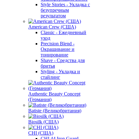
Style Stories - Укладка с
безупречным
результатом
American Crew (США)
Classic - Ежедневный
уход
Precision Blend -
Окрашивание и
тонирование
Shave - Средства для
бритья
Styling - Укладка и
стайлинг
Authentic Beauty Concept
(Германия)
Batiste (Великобритания)
Biosilk (США)
CHI (США)
CHI 44 Iron Guard -