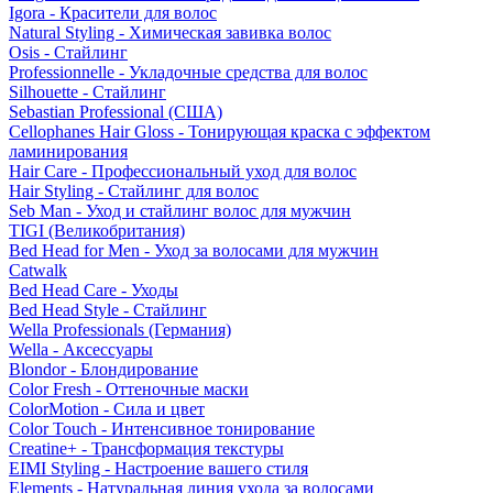
Igora - Красители для волос
Natural Styling - Химическая завивка волос
Osis - Стайлинг
Professionnelle - Укладочные средства для волос
Silhouette - Стайлинг
Sebastian Professional (США)
Cellophanes Hair Gloss - Тонирующая краска с эффектом
ламинирования
Hair Care - Профессиональный уход для волос
Hair Styling - Стайлинг для волос
Seb Man - Уход и стайлинг волос для мужчин
TIGI (Великобритания)
Bed Head for Men - Уход за волосами для мужчин
Catwalk
Bed Head Care - Уходы
Bed Head Style - Стайлинг
Wella Professionals (Германия)
Wella - Аксессуары
Blondor - Блондирование
Color Fresh - Оттеночные маски
ColorMotion - Сила и цвет
Color Touch - Интенсивное тонирование
Creatine+ - Трансформация текстуры
EIMI Styling - Настроение вашего стиля
Elements - Натуральная линия ухода за волосами