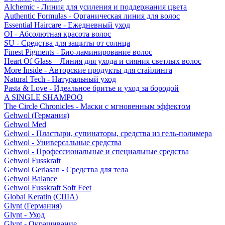
Alchemic - Линия для усиления и поддержания цвета
Authentic Formulas - Органическая линия для волос
Essential Haircare - Eжедневный уход
OI - Абсолютная красота волос
SU - Средства для защиты от солнца
Finest Pigments - Био-ламинирование волос
Heart Of Glass – Линия для ухода и сияния светлых волос
More Inside - Авторские продукты для стайлинга
Natural Tech - Натуральный уход
Pasta & Love - Идеальное бритье и уход за бородой
A SINGLE SHAMPOO
The Circle Chronicles - Маски с мгновенным эффектом
Gehwol (Германия)
Gehwol Med
Gehwol - Пластыри, супинаторы, средства из гель-полимера
Gehwol - Универсальные средства
Gehwol - Профессиональные и специальные средства
Gehwol Fusskraft
Gehwol Gerlasan - Средства для тела
Gehwol Balance
Gehwol Fusskraft Soft Feet
Global Keratin (США)
Glynt (Германия)
Glynt - Уход
Glynt - Окрашивание