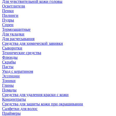
Для чувствительной кожи головы
Осветлители
Пенки
Пилинги
Пудры
Спреи
Термозащитные
Для укладки
Для расчесывания
Средства для химической завивки
Сыворотки
Технические средства
Флюиды
Скрабы
Пасты
Уход с кератином
Эссенции
Тоники
Глины
Помады
Средства для удаления краски с кожи
Концентраты
Средства для защиты кожи при окрашивании
Салфетки для волос
Праймеры