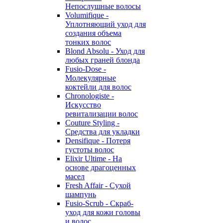
Непослушные волосы
Volumifique -
Уплотняющий уход для
создания объема
тонких волос
Blond Absolu - Уход для
любых граней блонда
Fusio-Dose -
Молекулярные
коктейли для волос
Chronologiste -
Искусство
ревитализации волос
Couture Styling -
Средства для укладки
Densifique - Потеря
густоты волос
Elixir Ultime - На
основе драгоценных
масел
Fresh Affair - Сухой
шампунь
Fusio-Scrub - Скраб-
уход для кожи головы
и волос