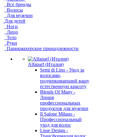
Все бренды
Волосы
Для мужчин
Для детей
Ноги
Лицо
Тело
Руки
Парикмахерские принадлежности
Alfaparf (Италия)
Semi di Lino - Уход за
волосами,
подчеркивающий вашу
естественную красоту
Blends Of Many -
Линия
профессиональных
продуктов для мужчин
Il Salone Milano -
Профессиональный
уход для волос
Lisse Design -
Трансформация волос