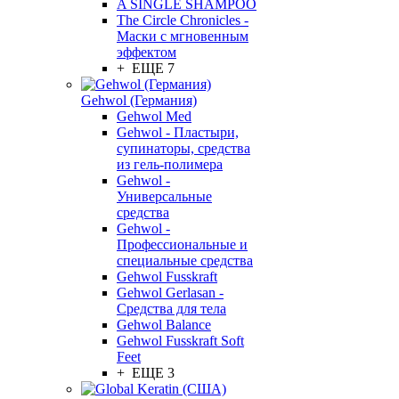
A SINGLE SHAMPOO
The Circle Chronicles -
Маски с мгновенным
эффектом
+ ЕЩЕ 7
Gehwol (Германия)
Gehwol Med
Gehwol - Пластыри,
супинаторы, средства
из гель-полимера
Gehwol -
Универсальные
средства
Gehwol -
Профессиональные и
специальные средства
Gehwol Fusskraft
Gehwol Gerlasan -
Средства для тела
Gehwol Balance
Gehwol Fusskraft Soft
Feet
+ ЕЩЕ 3