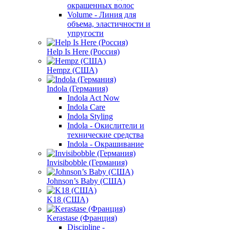
окрашенных волос
Volume - Линия для
объема, эластичности и
упругости
Help Is Here (Россия)
Hempz (США)
Indola (Германия)
Indola Act Now
Indola Care
Indola Styling
Indola - Окислители и
технические средства
Indola - Окрашивание
Invisibobble (Германия)
Johnson’s Baby (США)
K18 (США)
Kerastase (Франция)
Discipline -