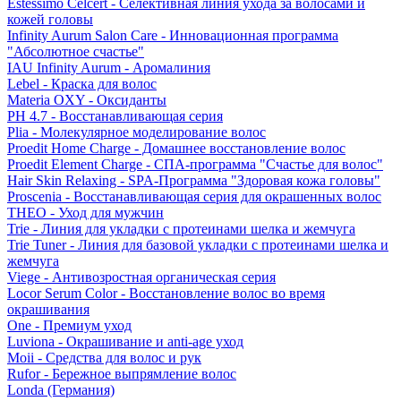
Estessimo Celcert - Селективная линия ухода за волосами и
кожей головы
Infinity Aurum Salon Care - Инновационная программа
"Абсолютное счастье"
IAU Infinity Aurum - Аромалиния
Lebel - Краска для волос
Materia OXY - Оксиданты
PH 4.7 - Восстанавливающая серия
Plia - Молекулярное моделирование волос
Proedit Home Charge - Домашнее восстановление волос
Proedit Element Charge - СПА-программа "Счастье для волос"
Hair Skin Relaxing - SPA-Программа "Здоровая кожа головы"
Proscenia - Восстанавливающая серия для окрашенных волос
THEO - Уход для мужчин
Trie - Линия для укладки с протеинами шелка и жемчуга
Trie Tuner - Линия для базовой укладки с протеинами шелка и
жемчуга
Viege - Антивозростная органическая серия
Locor Serum Color - Восстановление волос во время
окрашивания
One - Премиум уход
Luviona - Окрашивание и anti-age уход
Moii - Средства для волос и рук
Rufor - Бережное выпрямление волос
Londa (Германия)