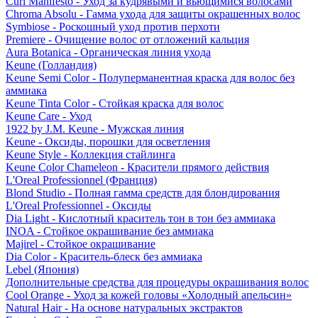
Curl Manifesto - Уход за кудрявыми и вьющимися волосами
Chroma Absolu - Гамма ухода для защиты окрашенных волос
Symbiose - Роскошный уход против перхоти
Premiere - Очищение волос от отложений кальция
Aura Botanica - Органическая линия ухода
Keune (Голландия)
Keune Semi Color - Полуперманентная краска для волос без
аммиака
Keune Tinta Color - Стойкая краска для волос
Keune Care - Уход
1922 by J.M. Keune - Мужская линия
Keune - Оксиды, порошки для осветления
Keune Style - Коллекция стайлинга
Keune Color Chameleon - Красители прямого действия
L'Oreal Professionnel (Франция)
Blond Studio - Полная гамма средств для блондирования
L'Oreal Professionnel - Оксиды
Dia Light - Кислотный краситель тон в тон без аммиака
INOA - Стойкое окрашивание без аммиака
Majirel - Стойкое окрашивание
Dia Color - Краситель-блеск без аммиака
Lebel (Япония)
Дополнительные средства для процедуры окрашивания волос
Cool Orange - Уход за кожей головы «Холодный апельсин»
Natural Hair - На основе натуральных экстрактов