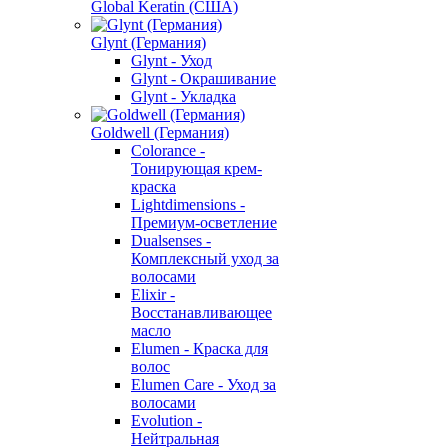
Global Keratin (США)
Glynt (Германия)
Glynt - Уход
Glynt - Окрашивание
Glynt - Укладка
Goldwell (Германия)
Colorance -
Тонирующая крем-
краска
Lightdimensions -
Премиум-осветление
Dualsenses -
Комплексный уход за
волосами
Elixir -
Восстанавливающее
масло
Elumen - Краска для
волос
Elumen Care - Уход за
волосами
Evolution -
Нейтральная