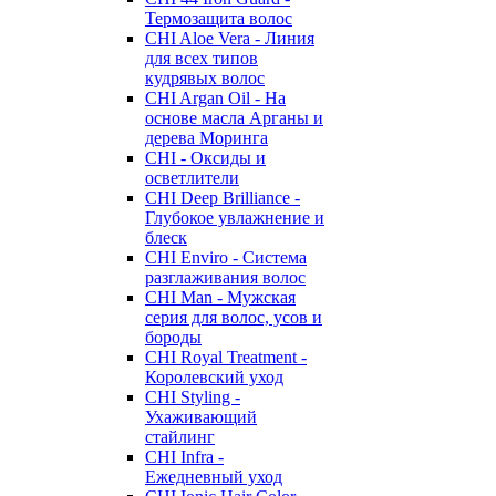
Термозащита волос
CHI Aloe Vera - Линия
для всех типов
кудрявых волос
CHI Argan Oil - На
основе масла Арганы и
дерева Моринга
CHI - Оксиды и
осветлители
CHI Deep Brilliance -
Глубокое увлажнение и
блеск
CHI Enviro - Система
разглаживания волос
CHI Man - Мужская
серия для волос, усов и
бороды
CHI Royal Treatment -
Королевский уход
CHI Styling -
Ухаживающий
стайлинг
CHI Infra -
Ежедневный уход