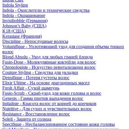
Indola Styling
Indola - Окислители и технические средства
Indola - Окрашивание
Invisibobble (Германия)
Johnson’s Baby (США)
K18 (США)
Kerastase (Франция)
Discipline - Непослушные волосы
Volumifique - Уплотняющий уход для создания объема тонких
волос
Blond Absolu - Уход для любых граней блонда
Fusio-Dose - Молекулярные коктейли для волос
Chronologiste - Искусство ревитализации волос
Couture Styling - Средства для укладки
Densifique - Потеря густоты волос
Elixir Ultime - На основе драгоценных масел
Fresh Affair - Сухой шампунь
Fusio-Scrub - Скраб-уход для кожи головы и волос
Genesis - Гамма против выпадения волос
Initialiste - Красота волос от корней до кончиков
Nutritive - Для сухих и чувствительных волос
Resistance - Восстановление волос
Soleil - Защита от солнца
Specifique - Несбалансированное состояние кожи головы