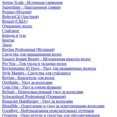
Serene Scalp - Истинная гармония
Supershine - Драгоценное сияние
Proraso (Италия)
RefectoCil (Австрия)
Reuzel (США)
Очищение волос
Стайлинг
Борода и усы
Бритье
Лицо
Revlon Professional (Испания)
Средства для окрашивания волос
Equave Instant Beauty - Мгновенная красота волос
Pro You - Для ухода и укладки волос
Revlonissimo 45 Days - Уход для окрашенных волосы
Style Masters - Средства для стайлинга
Revlon - Красители для волос
Orofluido - Уход за волосами
Uniq One - Уход в одном флаконе
ReStart - Переосмысленный уход за волосами
Schwarzkopf Professional (Германия)
Bonacure Hairtherapy - Уход за волосами
BlondMe - Осветление и уход за осветленными волосами
Goodbye - Нейтрализация нежелательных оттенков
Oxigenta - Окислители и средства для обесцвечивания