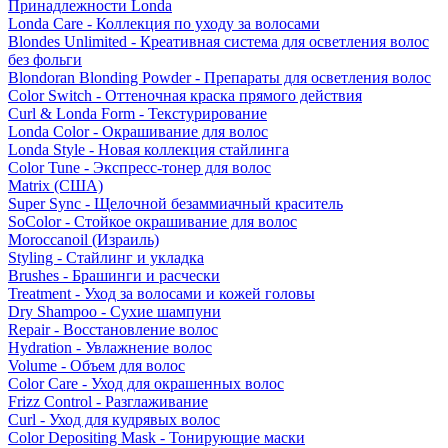
Принадлежности Londa
Londa Care - Коллекция по уходу за волосами
Blondes Unlimited - Креативная система для осветления волос
без фольги
Blondoran Blonding Powder - Препараты для осветления волос
Color Switch - Оттеночная краска прямого действия
Curl & Londa Form - Текстурирование
Londa Color - Окрашивание для волос
Londa Style - Новая коллекция стайлинга
Color Tune - Экспресс-тонер для волос
Matrix (США)
Super Sync - Щелочной безаммиачный краситель
SoColor - Стойкое окрашивание для волос
Moroccanoil (Израиль)
Styling - Стайлинг и укладка
Brushes - Брашинги и расчески
Treatment - Уход за волосами и кожей головы
Dry Shampoo - Сухие шампуни
Repair - Восстановление волос
Hydration - Увлажнение волос
Volume - Объем для волос
Color Care - Уход для окрашенных волос
Frizz Control - Разглаживание
Curl - Уход для кудрявых волос
Color Depositing Mask - Тонирующие маски