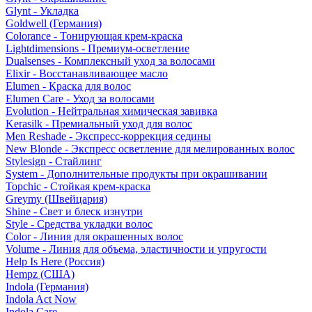
Glynt - Укладка
Goldwell (Германия)
Colorance - Тонирующая крем-краска
Lightdimensions - Премиум-осветление
Dualsenses - Комплексный уход за волосами
Elixir - Восстанавливающее масло
Elumen - Краска для волос
Elumen Care - Уход за волосами
Evolution - Нейтральная химическая завивка
Kerasilk - Премиальный уход для волос
Men Reshade - Экспресс-коррекция седины
New Blonde - Экспресс осветление для мелированных волос
Stylesign - Стайлинг
System - Дополнительные продукты при окрашивании
Topchic - Стойкая крем-краска
Greymy (Швейцария)
Shine - Свет и блеск изнутри
Style - Средства укладки волос
Color - Линия для окрашенных волос
Volume - Линия для объема, эластичности и упругости
Help Is Here (Россия)
Hempz (США)
Indola (Германия)
Indola Act Now
Indola Care