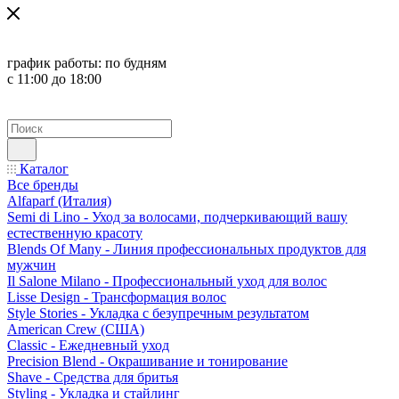
график работы:
по будням
с 11:00 до 18:00
Каталог
Все бренды
Alfaparf (Италия)
Semi di Lino - Уход за волосами, подчеркивающий вашу
естественную красоту
Blends Of Many - Линия профессиональных продуктов для
мужчин
Il Salone Milano - Профессиональный уход для волос
Lisse Design - Трансформация волос
Style Stories - Укладка с безупречным результатом
American Crew (США)
Classic - Ежедневный уход
Precision Blend - Окрашивание и тонирование
Shave - Средства для бритья
Styling - Укладка и стайлинг