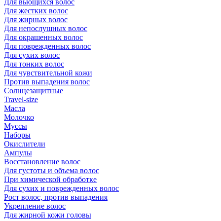
Для вьющихся волос
Для жестких волос
Для жирных волос
Для непослушных волос
Для окрашенных волос
Для поврежденных волос
Для сухих волос
Для тонких волос
Для чувствительной кожи
Против выпадения волос
Солнцезащитные
Travel-size
Масла
Молочко
Муссы
Наборы
Окислители
Ампулы
Восстановление волос
Для густоты и объема волос
При химической обработке
Для сухих и поврежденных волос
Рост волос, против выпадения
Укрепление волос
Для жирной кожи головы