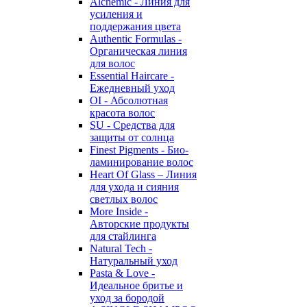
Alchemic - Линия для
усиления и
поддержания цвета
Authentic Formulas -
Органическая линия
для волос
Essential Haircare -
Eжедневный уход
OI - Абсолютная
красота волос
SU - Средства для
защиты от солнца
Finest Pigments - Био-
ламинирование волос
Heart Of Glass – Линия
для ухода и сияния
светлых волос
More Inside -
Авторские продукты
для стайлинга
Natural Tech -
Натуральный уход
Pasta & Love -
Идеальное бритье и
уход за бородой