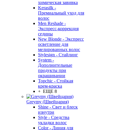
химическая завивка
Kerasilk -
Премиальный уход для
волос
Men Reshade -
Экспресс-коррекция
седины
New Blonde - Экспресс
осветление для
мелированных волос
Stylesign - Стайлинг
System -
Дополнительные
продукты при
окрашивании
Topchic - Стойкая
крем-краска
+ ЕЩЕ 8
Greymy (Швейцария)
Shine - Свет и блеск
изнутри
Style - Средства
укладки волос
Color - Линия для