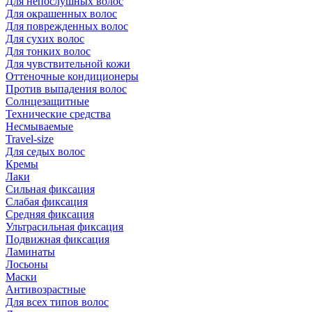
Для непослушных волос
Для окрашенных волос
Для поврежденных волос
Для сухих волос
Для тонких волос
Для чувствительной кожи
Оттеночные кондиционеры
Против выпадения волос
Солнцезащитные
Технические средства
Несмываемые
Travel-size
Для седых волос
Кремы
Лаки
Сильная фиксация
Слабая фиксация
Средняя фиксация
Ультрасильная фиксация
Подвижная фиксация
Ламинаты
Лосьоны
Маски
Антивозрастные
Для всех типов волос