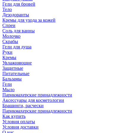
Гели для бровей
Тело
Дезодоранты
Кремы для ухода за кожей
Спреи
Соль для ванны
Молочко
Скрабы
Гели для душа
Руки
Кремы
Увлажняющие
Защитные
Питательные
Бальзамы
Гели
Мыло
Парикмахерские принадлежности
Аксессуары для косметологии
Брашинги, расчески
Парикмахерские принадлежности
Как купить
Условия оплаты
Условия доставки
О нас