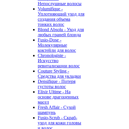
Непослушные волосы
Volumifique -
Уплотняющий уход для
создания объема
тонких волос
Blond Absolu - Уход для
любых граней блонда
Fusio-Dose -
Молекулярные
коктейли для волос
Chronologiste -
Искусство
ревитализации волос
Couture Styling -
Средства для укладки
Densifique - Потеря
густоты волос
Elixir Ultime - На
основе драгоценных
масел
Fresh Affair - Сухой
шампунь
Fusio-Scrub - Скраб-
уход для кожи головы
и волос