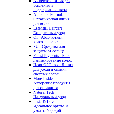
Alchemic - Линия для
усиления и
поддержания цвета
Authentic Formulas -
Органическая линия
для волос
Essential Haircare -
Eжедневный уход
OI - Абсолютная
красота волос
SU - Средства для
защиты от солнца
Finest Pigments - Био-
ламинирование волос
Heart Of Glass – Линия
для ухода и сияния
светлых волос
More Inside -
Авторские продукты
для стайлинга
Natural Tech -
Натуральный уход
Pasta & Love -
Идеальное бритье и
уход за бородой