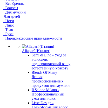
Все бренды
Волосы
Для мужчин
Для детей
Ноги
Лицо
Тело
Руки
Парикмахерские принадлежности
Alfaparf (Италия)
Semi di Lino - Уход за
волосами,
подчеркивающий вашу
естественную красоту
Blends Of Many -
Линия
профессиональных
продуктов для мужчин
Il Salone Milano -
Профессиональный
уход для волос
Lisse Design -
Трансформация волос