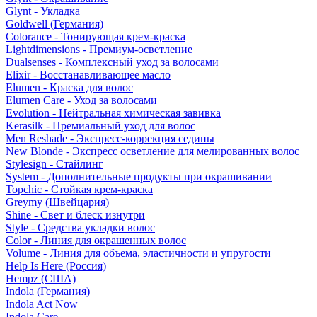
Glynt - Укладка
Goldwell (Германия)
Colorance - Тонирующая крем-краска
Lightdimensions - Премиум-осветление
Dualsenses - Комплексный уход за волосами
Elixir - Восстанавливающее масло
Elumen - Краска для волос
Elumen Care - Уход за волосами
Evolution - Нейтральная химическая завивка
Kerasilk - Премиальный уход для волос
Men Reshade - Экспресс-коррекция седины
New Blonde - Экспресс осветление для мелированных волос
Stylesign - Стайлинг
System - Дополнительные продукты при окрашивании
Topchic - Стойкая крем-краска
Greymy (Швейцария)
Shine - Свет и блеск изнутри
Style - Средства укладки волос
Color - Линия для окрашенных волос
Volume - Линия для объема, эластичности и упругости
Help Is Here (Россия)
Hempz (США)
Indola (Германия)
Indola Act Now
Indola Care