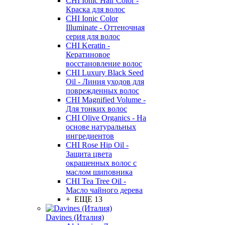
CHI Ionic Hair Color -
Краска для волос
CHI Ionic Color
Illuminate - Оттеночная
серия для волос
CHI Keratin -
Кератиновое
восстановление волос
CHI Luxury Black Seed
Oil - Линия уходов для
поврежденных волос
CHI Magnified Volume -
Для тонких волос
CHI Olive Organics - На
основе натуральных
ингредиентов
CHI Rose Hip Oil -
Защита цвета
окрашенных волос с
маслом шиповника
CHI Tea Tree Oil -
Масло чайного дерева
+ ЕЩЕ 13
Davines (Италия)