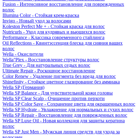
Fusion - Интенсивное восстановление для поврежденных
волос
Illumina Color - Стойкая крем-краска
Invigo - Новый уход за волосами
Koleston Perfect Me + - Стойкая краска для волос
Nutricurls - Уход для кудрявых и вьющихся волос
Performance - Классика современного стайлинга
Oil Reflections - Квинтэссенция блеска для сияния ваших
волос
Wella - Окислители
Wella°Plex - Восстановление структуры волос
True Grey - Для натуральных седых волос
Ultimate Repair - Роскошное восстановление
Color Renew - Удаление пигмента без вреда для волос
Shinefinity - Стойкое цветное глазирование без аммиака
Wella SP (Германия)
Wella SP Balance - Для чувствительной кожи головы
Wella SP Clear Scalp - Очищение против перхоти
Wella SP Color Save - Сохранение цвета для окрашенных волос
Wella SP Hydrate - Увлажнение для нормальных и сухих волос
Wella SP Repair - Восстановление для поврежденных волос
Wella SP Luxe Oil - Новая коллекция для защиты кератина
волос
Wella SP Just Men - Мужская линия средств для ухода за
волосами