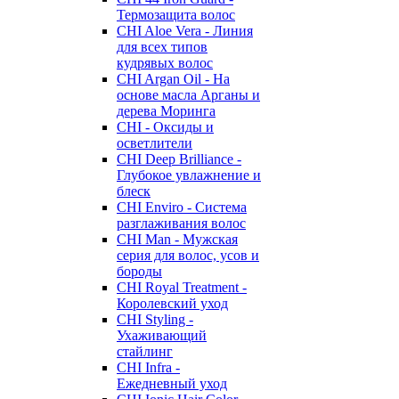
Термозащита волос
CHI Aloe Vera - Линия
для всех типов
кудрявых волос
CHI Argan Oil - На
основе масла Арганы и
дерева Моринга
CHI - Оксиды и
осветлители
CHI Deep Brilliance -
Глубокое увлажнение и
блеск
CHI Enviro - Система
разглаживания волос
CHI Man - Мужская
серия для волос, усов и
бороды
CHI Royal Treatment -
Королевский уход
CHI Styling -
Ухаживающий
стайлинг
CHI Infra -
Ежедневный уход