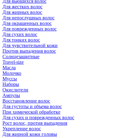
Для вьющихся волос
Для жестких волос
Для жирных волос
Для непослушных волос
Для окрашенных волос
Для поврежденных волос
Для сухих волос
Для тонких волос
Для чувствительной кожи
Против выпадения волос
Солнцезащитные
Travel-size
Масла
Молочко
Муссы
Наборы
Окислители
Ампулы
Восстановление волос
Для густоты и объема волос
При химической обработке
Для сухих и поврежденных волос
Рост волос, против выпадения
Укрепление волос
Для жирной кожи головы