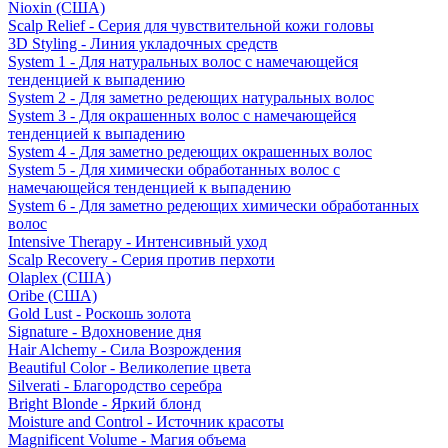
Nioxin (США)
Scalp Relief - Серия для чувствительной кожи головы
3D Styling - Линия укладочных средств
System 1 - Для натуральных волос с намечающейся
тенденцией к выпадению
System 2 - Для заметно редеющих натуральных волос
System 3 - Для окрашенных волос с намечающейся
тенденцией к выпадению
System 4 - Для заметно редеющих окрашенных волос
System 5 - Для химически обработанных волос с
намечающейся тенденцией к выпадению
System 6 - Для заметно редеющих химически обработанных
волос
Intensive Therapy - Интенсивный уход
Scalp Recovery - Серия против перхоти
Olaplex (США)
Oribe (США)
Gold Lust - Роскошь золота
Signature - Вдохновение дня
Hair Alchemy - Сила Возрождения
Beautiful Color - Великолепие цвета
Silverati - Благородство серебра
Bright Blonde - Яркий блонд
Moisture and Control - Источник красоты
Magnificent Volume - Магия объема