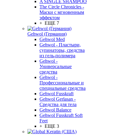
A SINGLE SHAMPOO
The Circle Chronicles -
Маски с мгновенным
эффектом
+ ЕЩЕ 7
Gehwol (Германия)
Gehwol Med
Gehwol - Пластыри,
супинаторы, средства
из гель-полимера
Gehwol -
Универсальные
средства
Gehwol -
Профессиональные и
специальные средства
Gehwol Fusskraft
Gehwol Gerlasan -
Средства для тела
Gehwol Balance
Gehwol Fusskraft Soft
Feet
+ ЕЩЕ 3