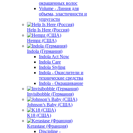
окрашенных волос
Volume - Линия для
объема, эластичности и
упругости
Help Is Here (Россия)
Hempz (США)
Indola (Германия)
Indola Act Now
Indola Care
Indola Styling
Indola - Окислители и
технические средства
Indola - Окрашивание
Invisibobble (Германия)
Johnson’s Baby (США)
K18 (США)
Kerastase (Франция)
Discipline -