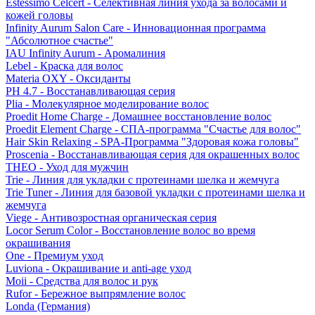
Estessimo Celcert - Селективная линия ухода за волосами и
кожей головы
Infinity Aurum Salon Care - Инновационная программа
"Абсолютное счастье"
IAU Infinity Aurum - Аромалиния
Lebel - Краска для волос
Materia OXY - Оксиданты
PH 4.7 - Восстанавливающая серия
Plia - Молекулярное моделирование волос
Proedit Home Charge - Домашнее восстановление волос
Proedit Element Charge - СПА-программа "Счастье для волос"
Hair Skin Relaxing - SPA-Программа "Здоровая кожа головы"
Proscenia - Восстанавливающая серия для окрашенных волос
THEO - Уход для мужчин
Trie - Линия для укладки с протеинами шелка и жемчуга
Trie Tuner - Линия для базовой укладки с протеинами шелка и
жемчуга
Viege - Антивозростная органическая серия
Locor Serum Color - Восстановление волос во время
окрашивания
One - Премиум уход
Luviona - Окрашивание и anti-age уход
Moii - Средства для волос и рук
Rufor - Бережное выпрямление волос
Londa (Германия)