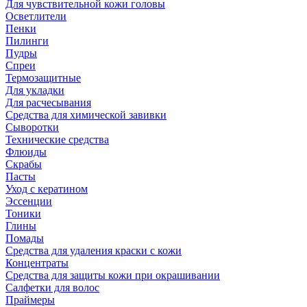
Для чувствительной кожи головы
Осветлители
Пенки
Пилинги
Пудры
Спреи
Термозащитные
Для укладки
Для расчесывания
Средства для химической завивки
Сыворотки
Технические средства
Флюиды
Скрабы
Пасты
Уход с кератином
Эссенции
Тоники
Глины
Помады
Средства для удаления краски с кожи
Концентраты
Средства для защиты кожи при окрашивании
Салфетки для волос
Праймеры