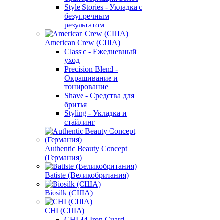
Style Stories - Укладка с
безупречным
результатом
American Crew (США)
Classic - Ежедневный
уход
Precision Blend -
Окрашивание и
тонирование
Shave - Средства для
бритья
Styling - Укладка и
стайлинг
Authentic Beauty Concept
(Германия)
Batiste (Великобритания)
Biosilk (США)
CHI (США)
CHI 44 Iron Guard -