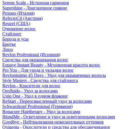
Serene Scalp - Истинная гармония
Supershine - Драгоценное сияние
Proraso (Италия)
RefectoCil (Австрия)
Reuzel (США)
Очищение волос
Стайлинг
Борода и усы
Бритье
Лицо
Revlon Professional (Испания)
Средства для окрашивания волос
Equave Instant Beauty - Мгновенная красота волос
Pro You - Для ухода и укладки волос
Revlonissimo 45 Days - Уход для окрашенных волосы
Style Masters - Средства для стайлинга
Revlon - Красители для волос
Orofluido - Уход за волосами
Uniq One - Уход в одном флаконе
ReStart - Переосмысленный уход за волосами
Schwarzkopf Professional (Германия)
Bonacure Hairtherapy - Уход за волосами
BlondMe - Осветление и уход за осветленными волосами
Goodbye - Нейтрализация нежелательных оттенков
Oxigenta - Окислители и средства для обесцвечивания