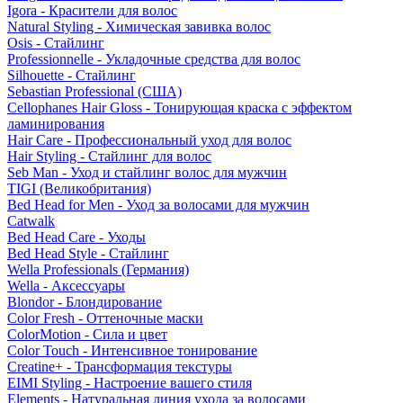
Igora - Красители для волос
Natural Styling - Химическая завивка волос
Osis - Стайлинг
Professionnelle - Укладочные средства для волос
Silhouette - Стайлинг
Sebastian Professional (США)
Cellophanes Hair Gloss - Тонирующая краска с эффектом
ламинирования
Hair Care - Профессиональный уход для волос
Hair Styling - Стайлинг для волос
Seb Man - Уход и стайлинг волос для мужчин
TIGI (Великобритания)
Bed Head for Men - Уход за волосами для мужчин
Catwalk
Bed Head Care - Уходы
Bed Head Style - Стайлинг
Wella Professionals (Германия)
Wella - Аксессуары
Blondor - Блондирование
Color Fresh - Оттеночные маски
ColorMotion - Сила и цвет
Color Touch - Интенсивное тонирование
Creatine+ - Трансформация текстуры
EIMI Styling - Настроение вашего стиля
Elements - Натуральная линия ухода за волосами