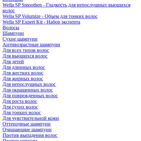
Wella SP Smoothen - Гладкость для непослушных вьющихся
волос
Wella SP Volumize - Объем для тонких волос
Wella SP Expert Kit - Набор эксперта
Волосы
Шампуни
Сухие шампуни
Антивозрастные шампуни
Для всех типов волос
Для вьющихся волос
Для детей
Для длинных волос
Для жестких волос
Для жирных волос
Для непослушных волос
Для окрашенных волос
Для поврежденных волос
Для роста волос
Для сухих волос
Для тонких волос
Для чувствительной кожи
Оттеночные шампуни
Очищающие шампуни
Против выпадения волос
Против перхоти