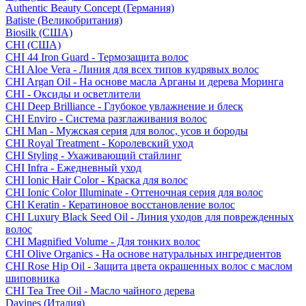
Authentic Beauty Concept (Германия)
Batiste (Великобритания)
Biosilk (США)
CHI (США)
CHI 44 Iron Guard - Термозащита волос
CHI Aloe Vera - Линия для всех типов кудрявых волос
CHI Argan Oil - На основе масла Арганы и дерева Моринга
CHI - Оксиды и осветлители
CHI Deep Brilliance - Глубокое увлажнение и блеск
CHI Enviro - Система разглаживания волос
CHI Man - Мужская серия для волос, усов и бороды
CHI Royal Treatment - Королевский уход
CHI Styling - Ухаживающий стайлинг
CHI Infra - Ежедневный уход
CHI Ionic Hair Color - Краска для волос
CHI Ionic Color Illuminate - Оттеночная серия для волос
CHI Keratin - Кератиновое восстановление волос
CHI Luxury Black Seed Oil - Линия уходов для поврежденных
волос
CHI Magnified Volume - Для тонких волос
CHI Olive Organics - На основе натуральных ингредиентов
CHI Rose Hip Oil - Защита цвета окрашенных волос с маслом
шиповника
CHI Tea Tree Oil - Масло чайного дерева
Davines (Италия)