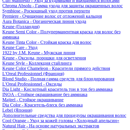
Curl Manifesto - Уход за кудрявыми и вьющимися волосами
Chroma Absolu - Гамма ухода для защиты окрашенных волос
Symbiose - Роскошный уход против перхоти
Premiere - Очищение волос от отложений кальция
Aura Botanica - Органическая линия ухода
Keune (Голландия)
Keune Semi Color - Полуперманентная краска для волос без
аммиака
Keune Tinta Color - Стойкая краска для волос
Keune Care - Уход
1922 by J.M. Keune - Мужская линия
Keune - Оксиды, порошки для осветления
Keune Style - Коллекция стайлинга
Keune Color Chameleon - Красители прямого действия
L'Oreal Professionnel (Франция)
Blond Studio - Полная гамма средств для блондирования
L'Oreal Professionnel - Оксиды
Dia Light - Кислотный краситель тон в тон без аммиака
INOA - Стойкое окрашивание без аммиака
Majirel - Стойкое окрашивание
Dia Color - Краситель-блеск без аммиака
Lebel (Япония)
Дополнительные средства для процедуры окрашивания волос
Cool Orange - Уход за кожей головы «Холодный апельсин»
Natural Hair - На основе натуральных экстрактов