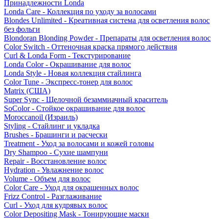
Принадлежности Londa
Londa Care - Коллекция по уходу за волосами
Blondes Unlimited - Креативная система для осветления волос
без фольги
Blondoran Blonding Powder - Препараты для осветления волос
Color Switch - Оттеночная краска прямого действия
Curl & Londa Form - Текстурирование
Londa Color - Окрашивание для волос
Londa Style - Новая коллекция стайлинга
Color Tune - Экспресс-тонер для волос
Matrix (США)
Super Sync - Щелочной безаммиачный краситель
SoColor - Стойкое окрашивание для волос
Moroccanoil (Израиль)
Styling - Стайлинг и укладка
Brushes - Брашинги и расчески
Treatment - Уход за волосами и кожей головы
Dry Shampoo - Сухие шампуни
Repair - Восстановление волос
Hydration - Увлажнение волос
Volume - Объем для волос
Color Care - Уход для окрашенных волос
Frizz Control - Разглаживание
Curl - Уход для кудрявых волос
Color Depositing Mask - Тонирующие маски