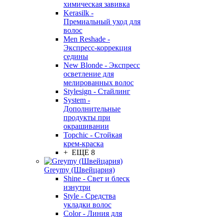
химическая завивка
Kerasilk -
Премиальный уход для
волос
Men Reshade -
Экспресс-коррекция
седины
New Blonde - Экспресс
осветление для
мелированных волос
Stylesign - Стайлинг
System -
Дополнительные
продукты при
окрашивании
Topchic - Стойкая
крем-краска
+ ЕЩЕ 8
Greymy (Швейцария)
Shine - Свет и блеск
изнутри
Style - Средства
укладки волос
Color - Линия для