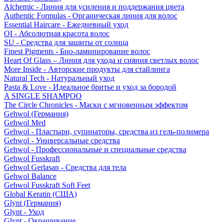
Alchemic - Линия для усиления и поддержания цвета
Authentic Formulas - Органическая линия для волос
Essential Haircare - Eжедневный уход
OI - Абсолютная красота волос
SU - Средства для защиты от солнца
Finest Pigments - Био-ламинирование волос
Heart Of Glass – Линия для ухода и сияния светлых волос
More Inside - Авторские продукты для стайлинга
Natural Tech - Натуральный уход
Pasta & Love - Идеальное бритье и уход за бородой
A SINGLE SHAMPOO
The Circle Chronicles - Маски с мгновенным эффектом
Gehwol (Германия)
Gehwol Med
Gehwol - Пластыри, супинаторы, средства из гель-полимера
Gehwol - Универсальные средства
Gehwol - Профессиональные и специальные средства
Gehwol Fusskraft
Gehwol Gerlasan - Средства для тела
Gehwol Balance
Gehwol Fusskraft Soft Feet
Global Keratin (США)
Glynt (Германия)
Glynt - Уход
Glynt - Окрашивание