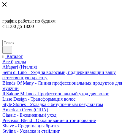
график работы:
по будням
с 11:00 до 18:00
Каталог
Все бренды
Alfaparf (Италия)
Semi di Lino - Уход за волосами, подчеркивающий вашу
естественную красоту
Blends Of Many - Линия профессиональных продуктов для
мужчин
Il Salone Milano - Профессиональный уход для волос
Lisse Design - Трансформация волос
Style Stories - Укладка с безупречным результатом
American Crew (США)
Classic - Ежедневный уход
Precision Blend - Окрашивание и тонирование
Shave - Средства для бритья
Styling - Укладка и стайлинг