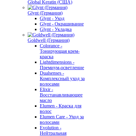
Global Keratin (США)
Glynt (Германия)
Glynt - Уход
Glynt - Окрашивание
Glynt - Укладка
Goldwell (Германия)
Colorance -
Тонирующая крем-
краска
Lightdimensions -
Премиум-осветление
Dualsenses -
Комплексный уход за
волосами
Elixir -
Восстанавливающее
масло
Elumen - Краска для
волос
Elumen Care - Уход за
волосами
Evolution -
Нейтральная