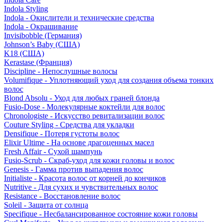
Indola Styling
Indola - Окислители и технические средства
Indola - Окрашивание
Invisibobble (Германия)
Johnson’s Baby (США)
K18 (США)
Kerastase (Франция)
Discipline - Непослушные волосы
Volumifique - Уплотняющий уход для создания объема тонких
волос
Blond Absolu - Уход для любых граней блонда
Fusio-Dose - Молекулярные коктейли для волос
Chronologiste - Искусство ревитализации волос
Couture Styling - Средства для укладки
Densifique - Потеря густоты волос
Elixir Ultime - На основе драгоценных масел
Fresh Affair - Сухой шампунь
Fusio-Scrub - Скраб-уход для кожи головы и волос
Genesis - Гамма против выпадения волос
Initialiste - Красота волос от корней до кончиков
Nutritive - Для сухих и чувствительных волос
Resistance - Восстановление волос
Soleil - Защита от солнца
Specifique - Несбалансированное состояние кожи головы