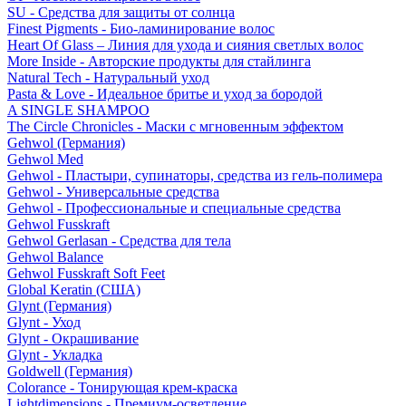
SU - Средства для защиты от солнца
Finest Pigments - Био-ламинирование волос
Heart Of Glass – Линия для ухода и сияния светлых волос
More Inside - Авторские продукты для стайлинга
Natural Tech - Натуральный уход
Pasta & Love - Идеальное бритье и уход за бородой
A SINGLE SHAMPOO
The Circle Chronicles - Маски с мгновенным эффектом
Gehwol (Германия)
Gehwol Med
Gehwol - Пластыри, супинаторы, средства из гель-полимера
Gehwol - Универсальные средства
Gehwol - Профессиональные и специальные средства
Gehwol Fusskraft
Gehwol Gerlasan - Средства для тела
Gehwol Balance
Gehwol Fusskraft Soft Feet
Global Keratin (США)
Glynt (Германия)
Glynt - Уход
Glynt - Окрашивание
Glynt - Укладка
Goldwell (Германия)
Colorance - Тонирующая крем-краска
Lightdimensions - Премиум-осветление