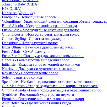
Johnson’s Baby (США)
K18 (США)
Kerastase (Франция)
Discipline - Непослушные волосы
Volumifique - Уплотняющий уход для создания объема тонких в
Blond Absolu - Уход для любых граней блонда
Fusio-Dose - Молекулярные коктейли для волос
Chronologiste - Искусство ревитализации волос
Couture Styling - Средства для укладки
Densifique - Потеря густоты волос
Elixir Ultime - На основе драгоценных масел
Fresh Affair - Сухой шампунь
Fusio-Scrub - Скраб-уход для кожи головы и волос
Genesis - Гамма против выпадения волос
Initialiste - Красота волос от корней до кончиков
Nutritive - Для сухих и чувствительных волос
Resistance - Восстановление волос
Soleil - Защита от солнца
Specifique - Несбалансированное состояние кожи головы
Curl Manifesto - Уход за кудрявыми и вьющимися волосами
Chroma Absolu - Гамма ухода для защиты окрашенных волос
Symbiose - Роскошный уход против перхоти
Premiere - Очищение волос от отложений кальция
Aura Botanica - Органическая линия ухода