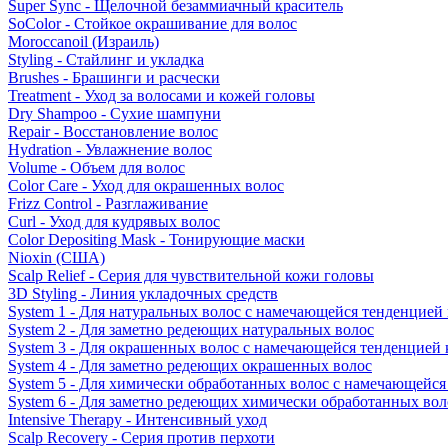
Super Sync - Щелочной безаммиачный краситель
SoColor - Стойкое окрашивание для волос
Moroccanoil (Израиль)
Styling - Стайлинг и укладка
Brushes - Брашинги и расчески
Treatment - Уход за волосами и кожей головы
Dry Shampoo - Сухие шампуни
Repair - Восстановление волос
Hydration - Увлажнение волос
Volume - Объем для волос
Color Care - Уход для окрашенных волос
Frizz Control - Разглаживание
Curl - Уход для кудрявых волос
Color Depositing Mask - Тонирующие маски
Nioxin (США)
Scalp Relief - Серия для чувствительной кожи головы
3D Styling - Линия укладочных средств
System 1 - Для натуральных волос с намечающейся тенденцией
System 2 - Для заметно редеющих натуральных волос
System 3 - Для окрашенных волос с намечающейся тенденцией
System 4 - Для заметно редеющих окрашенных волос
System 5 - Для химически обработанных волос с намечающейс
System 6 - Для заметно редеющих химически обработанных вол
Intensive Therapy - Интенсивный уход
Scalp Recovery - Серия против перхоти