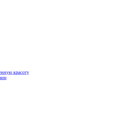
венную красоту
чин