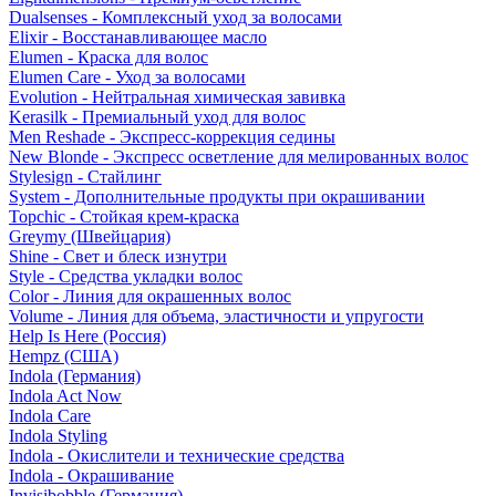
Dualsenses - Комплексный уход за волосами
Elixir - Восстанавливающее масло
Elumen - Краска для волос
Elumen Care - Уход за волосами
Evolution - Нейтральная химическая завивка
Kerasilk - Премиальный уход для волос
Men Reshade - Экспресс-коррекция седины
New Blonde - Экспресс осветление для мелированных волос
Stylesign - Стайлинг
System - Дополнительные продукты при окрашивании
Topchic - Стойкая крем-краска
Greymy (Швейцария)
Shine - Свет и блеск изнутри
Style - Средства укладки волос
Color - Линия для окрашенных волос
Volume - Линия для объема, эластичности и упругости
Help Is Here (Россия)
Hempz (США)
Indola (Германия)
Indola Act Now
Indola Care
Indola Styling
Indola - Окислители и технические средства
Indola - Окрашивание
Invisibobble (Германия)