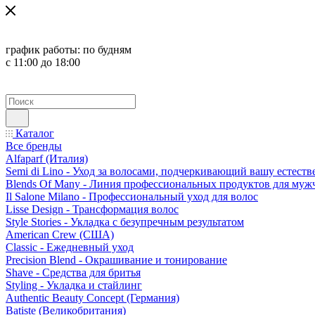
график работы:
по будням
с 11:00 до 18:00
Каталог
Все бренды
Alfaparf (Италия)
Semi di Lino - Уход за волосами, подчеркивающий вашу естест
Blends Of Many - Линия профессиональных продуктов для муж
Il Salone Milano - Профессиональный уход для волос
Lisse Design - Трансформация волос
Style Stories - Укладка с безупречным результатом
American Crew (США)
Classic - Ежедневный уход
Precision Blend - Окрашивание и тонирование
Shave - Средства для бритья
Styling - Укладка и стайлинг
Authentic Beauty Concept (Германия)
Batiste (Великобритания)