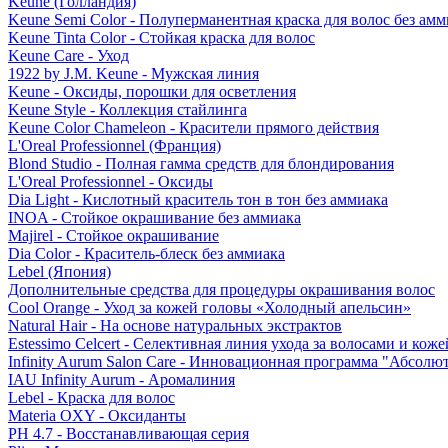
Keune (Голландия)
Keune Semi Color - Полуперманентная краска для волос без амм
Keune Tinta Color - Стойкая краска для волос
Keune Care - Уход
1922 by J.M. Keune - Мужская линия
Keune - Оксиды, порошки для осветления
Keune Style - Коллекция стайлинга
Keune Color Chameleon - Красители прямого действия
L'Oreal Professionnel (Франция)
Blond Studio - Полная гамма средств для блондирования
L'Oreal Professionnel - Оксиды
Dia Light - Кислотный краситель тон в тон без аммиака
INOA - Стойкое окрашивание без аммиака
Majirel - Стойкое окрашивание
Dia Color - Краситель-блеск без аммиака
Lebel (Япония)
Дополнительные средства для процедуры окрашивания волос
Cool Orange - Уход за кожей головы «Холодный апельсин»
Natural Hair - На основе натуральных экстрактов
Estessimo Celcert - Селективная линия ухода за волосами и кож
Infinity Aurum Salon Care - Инновационная программа "Абсолют
IAU Infinity Aurum - Аромалиния
Lebel - Краска для волос
Materia OXY - Оксиданты
PH 4.7 - Восстанавливающая серия