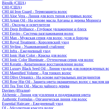
Biosilk (США)
CHI (США)
CHI 44 Iron Guard - Термозащита волос
CHI Aloe Vera - Линия для всех типов кудрявых волос
CHI Argan Oil - На основе масла Арганы и дерева Моринга
CHI - Оксиды и осветлители
CHI Deep Brilliance - Глубокое увлажнение и блеск
CHI Enviro - Система разглаживания волос
CHI Man - Мужская серия для волос, усов и бороды
CHI Royal Treatment - Королевский уход
CHI Styling - Ухаживающий стайлинг
CHI Infra - Ежедневный уход
CHI Ionic Hair Color - Краска для волос
CHI Ionic Color Illuminate - Оттеночная серия для волос
CHI Keratin - Кератиновое восстановление волос
CHI Luxury Black Seed Oil - Линия уходов для поврежденных в
CHI Magnified Volume - Для тонких волос
CHI Olive Organics - На основе натуральных ингредиентов
CHI Rose Hip Oil - Защита цвета окрашенных волос с маслом 
CHI Tea Tree Oil - Масло чайного дерева
Davines (Италия)
Alchemic - Линия для усиления и поддержания цвета
Authentic Formulas - Органическая линия для волос
Essential Haircare - Eжедневный уход
OI - Абсолютная красота волос