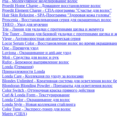
Plia - Молекулярное моделирование волос
Proedit Home Charge - Домашнее восстановление волос
Proedit Element Charge - СПА-программа "Счастье для волос"
Hair Skin Relaxing - SPA-Программа "Здоровая кожа головы"
Proscenia - Восстанавливающая серия для окрашенных волос
THEO - Уход для мужчин
Trie - Линия для укладки с протеинами шелка и жемчуга
Trie Tuner - Линия для базовой укладки с протеинами шелка и 
Viege - Антивозростная органическая серия
Locor Serum Color - Восстановление волос во время окрашиван
One - Премиум уход
Luviona - Окрашивание и anti-age уход
Moii - Средства для волос и рук
Rufor - Бережное выпрямление волос
Londa (Германия)
Принадлежности Londa
Londa Care - Коллекция по уходу за волосами
Blondes Unlimited - Креативная система для осветления волос б
Blondoran Blonding Powder - Препараты для осветления волос
Color Switch - Оттеночная краска прямого действия
Curl & Londa Form - Текстурирование
Londa Color - Окрашивание для волос
Londa Style - Новая коллекция стайлинга
Color Tune - Экспресс-тонер для волос
Matrix (США)