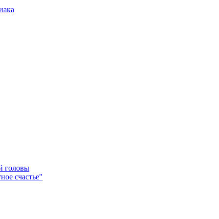
иака
ей головы
ное счастье"