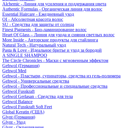
Alchemic - Линия для усиления и поддержания цвета
Authentic Formulas - Органическая линия для волос
Essential Haircare - Eжедневный уход
OI - Абсолютная красота волос
SU - Средства для защиты от солнца
Finest Pigments - Био-ламинирование волос
Heart Of Glass – Линия для ухода и сияния светлых волос
More Inside - Авторские продукты для стайлинга
Natural Tech - Натуральный уход
Pasta & Love - Идеальное бритье и уход за бородой
A SINGLE SHAMPOO
The Circle Chronicles - Маски с мгновенным эффектом
Gehwol (Германия)
Gehwol Med
Gehwol - Пластыри, супинаторы, средства из гель-полимера
Gehwol - Универсальные средства
Gehwol - Профессиональные и специальные средства
Gehwol Fusskraft
Gehwol Gerlasan - Средства для тела
Gehwol Balance
Gehwol Fusskraft Soft Feet
Global Keratin (США)
Glynt (Германия)
Glynt - Уход
Glynt - Окрашивание