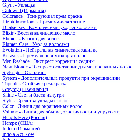
Glynt - Укладка
Goldwell (Германия)
Colorance - Тонирующая крем-краска
Lightdimensions - Премиум-осветление
Dualsenses - Комплексный уход за волосами
Elixir - Восстанавливающее масло
Elumen - Краска для волос
Elumen Care - Уход за волосами
Evolution - Нейтральная химическая завивка
Kerasilk - Премиальный уход для волос
Men Reshade - Экспресс-коррекция седины
New Blonde - Экспресс осветление для мелированных волос
Stylesign - Стайлинг
System - Дополнительные продукты при окрашивании
Topchic - Стойкая крем-краска
Greymy (Швейцария)
Shine - Свет и блеск изнутри
Style - Средства укладки волос
Color - Линия для окрашенных волос
Volume - Линия для объема, эластичности и упругости
Help Is Here (Россия)
Hempz (США)
Indola (Германия)
Indola Act Now
Indola Care