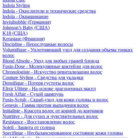
Indola Styling
Indola - Окислители и технические средства
Indola - Окрашивание
Invisibobble (Германия)
Johnson’s Baby (США)
K18 (США)
Kerastase (Франция)
Discipline - Непослушные волосы
Volumifique - Уплотняющий уход для создания объема тонких
волос
Blond Absolu - Уход для любых граней блонда
Fusio-Dose - Молекулярные коктейли для волос
Chronologiste - Искусство ревитализации волос
Couture Styling - Средства для укладки
Densifique - Потеря густоты волос
Elixir Ultime - На основе драгоценных масел
Fresh Affair - Сухой шампунь
Fusio-Scrub - Скраб-уход для кожи головы и волос
Genesis - Гамма против выпадения волос
Initialiste - Красота волос от корней до кончиков
Nutritive - Для сухих и чувствительных волос
Resistance - Восстановление волос
Soleil - Защита от солнца
Specifique - Несбалансированное состояние кожи головы