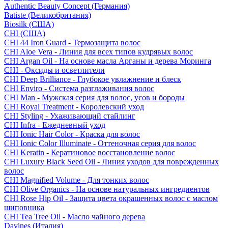
Authentic Beauty Concept (Германия)
Batiste (Великобритания)
Biosilk (США)
CHI (США)
CHI 44 Iron Guard - Термозащита волос
CHI Aloe Vera - Линия для всех типов кудрявых волос
CHI Argan Oil - На основе масла Арганы и дерева Моринга
CHI - Оксиды и осветлители
CHI Deep Brilliance - Глубокое увлажнение и блеск
CHI Enviro - Система разглаживания волос
CHI Man - Мужская серия для волос, усов и бороды
CHI Royal Treatment - Королевский уход
CHI Styling - Ухаживающий стайлинг
CHI Infra - Ежедневный уход
CHI Ionic Hair Color - Краска для волос
CHI Ionic Color Illuminate - Оттеночная серия для волос
CHI Keratin - Кератиновое восстановление волос
CHI Luxury Black Seed Oil - Линия уходов для поврежденных
волос
CHI Magnified Volume - Для тонких волос
CHI Olive Organics - На основе натуральных ингредиентов
CHI Rose Hip Oil - Защита цвета окрашенных волос с маслом
шиповника
CHI Tea Tree Oil - Масло чайного дерева
Davines (Италия)