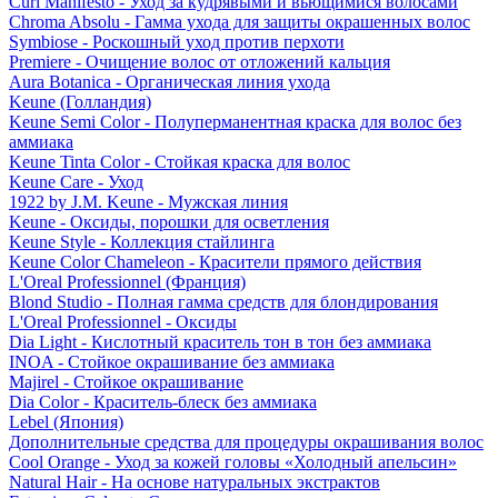
Curl Manifesto - Уход за кудрявыми и вьющимися волосами
Chroma Absolu - Гамма ухода для защиты окрашенных волос
Symbiose - Роскошный уход против перхоти
Premiere - Очищение волос от отложений кальция
Aura Botanica - Органическая линия ухода
Keune (Голландия)
Keune Semi Color - Полуперманентная краска для волос без
аммиака
Keune Tinta Color - Стойкая краска для волос
Keune Care - Уход
1922 by J.M. Keune - Мужская линия
Keune - Оксиды, порошки для осветления
Keune Style - Коллекция стайлинга
Keune Color Chameleon - Красители прямого действия
L'Oreal Professionnel (Франция)
Blond Studio - Полная гамма средств для блондирования
L'Oreal Professionnel - Оксиды
Dia Light - Кислотный краситель тон в тон без аммиака
INOA - Стойкое окрашивание без аммиака
Majirel - Стойкое окрашивание
Dia Color - Краситель-блеск без аммиака
Lebel (Япония)
Дополнительные средства для процедуры окрашивания волос
Cool Orange - Уход за кожей головы «Холодный апельсин»
Natural Hair - На основе натуральных экстрактов