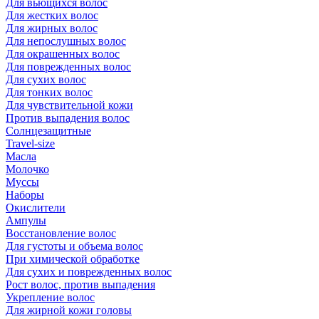
Для вьющихся волос
Для жестких волос
Для жирных волос
Для непослушных волос
Для окрашенных волос
Для поврежденных волос
Для сухих волос
Для тонких волос
Для чувствительной кожи
Против выпадения волос
Солнцезащитные
Travel-size
Масла
Молочко
Муссы
Наборы
Окислители
Ампулы
Восстановление волос
Для густоты и объема волос
При химической обработке
Для сухих и поврежденных волос
Рост волос, против выпадения
Укрепление волос
Для жирной кожи головы