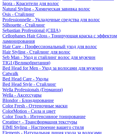
Igora - Красители для волос
Natural Styling - Химическая завивка волос
Osis - Стайлинг
Professionnelle - Укладочные средства для волос
Silhouette - Стайлинг
Sebastian Professional (США)
Cellophanes Hair Gloss - Тонирующая краска с эффектом
ламинирования
Hair Care - Профессиональный уход для волос
Hair Styling - Стайлинг для волос
Seb Man - Уход и стайлинг волос для мужчин
TIGI (Великобритания)
Bed Head for Men - Уход за волосами для мужчин
Catwalk
Bed Head Care - Уходы
Bed Head Style - Стайлинг
Wella Professionals (Германия)
Wella - Аксессуары
Blondor - Блондирование
Color Fresh - Оттеночные маски
ColorMotion - Сила и цвет
Color Touch - Интенсивное тонирование
Creatine+ - Трансформация текстуры
EIMI Styling - Настроение вашего стиля
Elements - Натуральная линия ухода за волосами