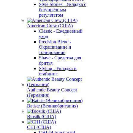
Style Stories - Укладка с
безупречным
результатом
American Crew (США)
Classic - Ежедневный
уход
Precision Blend -
Окрашивание и
тонирование
Shave - Средства для
бритья
Styling - Укладка и
стайлинг
Authentic Beauty Concept
(Германия)
Batiste (Великобритания)
Biosilk (США)
CHI (США)
CHI 44 Iron Guard -