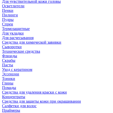
Для чувствительной кожи головы
Осветлители
Пенки
Пилинги
Пудры
Спреи
Термозащитные
Для укладки
Для расчесывания
Средства для химической завивки
Сыворотки
Технические средства
Флюиды
Скрабы
Пасты
Уход с кератином
Эссенции
Тоники
Глины
Помады
Средства для удаления краски с кожи
Концентраты
Средства для защиты кожи при окрашивании
Салфетки для волос
Праймеры