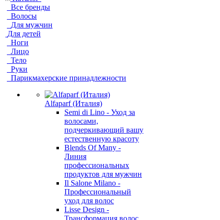
Все бренды
Волосы
Для мужчин
Для детей
Ноги
Лицо
Тело
Руки
Парикмахерские принадлежности
Alfaparf (Италия)
Semi di Lino - Уход за
волосами,
подчеркивающий вашу
естественную красоту
Blends Of Many -
Линия
профессиональных
продуктов для мужчин
Il Salone Milano -
Профессиональный
уход для волос
Lisse Design -
Трансформация волос