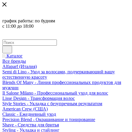
график работы:
по будням
с 11:00 до 18:00
Каталог
Все бренды
Alfaparf (Италия)
Semi di Lino - Уход за волосами, подчеркивающий вашу
естественную красоту
Blends Of Many - Линия профессиональных продуктов для
мужчин
Il Salone Milano - Профессиональный уход для волос
Lisse Design - Трансформация волос
Style Stories - Укладка с безупречным результатом
American Crew (США)
Classic - Ежедневный уход
Precision Blend - Окрашивание и тонирование
Shave - Средства для бритья
Styling - Укладка и стайлинг