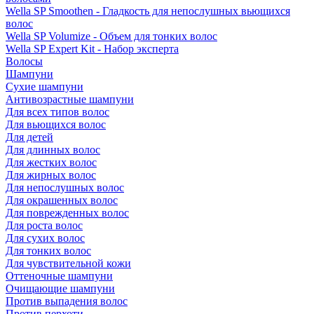
Wella SP Smoothen - Гладкость для непослушных вьющихся
волос
Wella SP Volumize - Объем для тонких волос
Wella SP Expert Kit - Набор эксперта
Волосы
Шампуни
Сухие шампуни
Антивозрастные шампуни
Для всех типов волос
Для вьющихся волос
Для детей
Для длинных волос
Для жестких волос
Для жирных волос
Для непослушных волос
Для окрашенных волос
Для поврежденных волос
Для роста волос
Для сухих волос
Для тонких волос
Для чувствительной кожи
Оттеночные шампуни
Очищающие шампуни
Против выпадения волос
Против перхоти