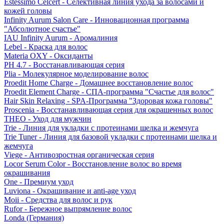
Estessimo Celcert - Селективная линия ухода за волосами и
кожей головы
Infinity Aurum Salon Care - Инновационная программа
"Абсолютное счастье"
IAU Infinity Aurum - Аромалиния
Lebel - Краска для волос
Materia OXY - Оксиданты
PH 4.7 - Восстанавливающая серия
Plia - Молекулярное моделирование волос
Proedit Home Charge - Домашнее восстановление волос
Proedit Element Charge - СПА-программа "Счастье для волос"
Hair Skin Relaxing - SPA-Программа "Здоровая кожа головы"
Proscenia - Восстанавливающая серия для окрашенных волос
THEO - Уход для мужчин
Trie - Линия для укладки с протеинами шелка и жемчуга
Trie Tuner - Линия для базовой укладки с протеинами шелка и
жемчуга
Viege - Антивозростная органическая серия
Locor Serum Color - Восстановление волос во время
окрашивания
One - Премиум уход
Luviona - Окрашивание и anti-age уход
Moii - Средства для волос и рук
Rufor - Бережное выпрямление волос
Londa (Германия)