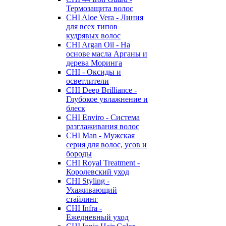
Термозащита волос
CHI Aloe Vera - Линия
для всех типов
кудрявых волос
CHI Argan Oil - На
основе масла Арганы и
дерева Моринга
CHI - Оксиды и
осветлители
CHI Deep Brilliance -
Глубокое увлажнение и
блеск
CHI Enviro - Система
разглаживания волос
CHI Man - Мужская
серия для волос, усов и
бороды
CHI Royal Treatment -
Королевский уход
CHI Styling -
Ухаживающий
стайлинг
CHI Infra -
Ежедневный уход