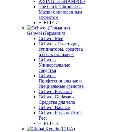
A SINGLE SHAMPOO
The Circle Chronicles -
Маски с мгновенным
эффектом
+ ЕЩЕ 7
Gehwol (Германия)
Gehwol Med
Gehwol - Пластыри,
супинаторы, средства
из гель-полимера
Gehwol -
Универсальные
средства
Gehwol -
Профессиональные и
специальные средства
Gehwol Fusskraft
Gehwol Gerlasan -
Средства для тела
Gehwol Balance
Gehwol Fusskraft Soft
Feet
+ ЕЩЕ 3