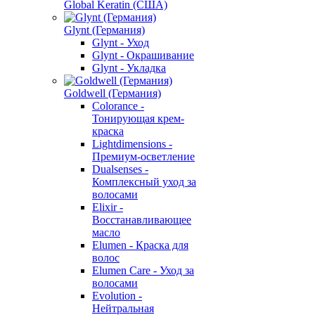
Global Keratin (США)
Glynt (Германия)
Glynt - Уход
Glynt - Окрашивание
Glynt - Укладка
Goldwell (Германия)
Colorance -
Тонирующая крем-
краска
Lightdimensions -
Премиум-осветление
Dualsenses -
Комплексный уход за
волосами
Elixir -
Восстанавливающее
масло
Elumen - Краска для
волос
Elumen Care - Уход за
волосами
Evolution -
Нейтральная