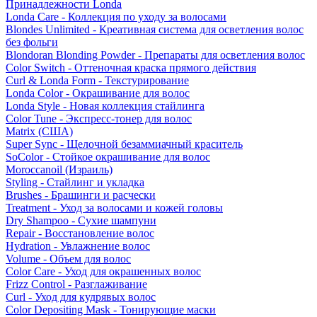
Принадлежности Londa
Londa Care - Коллекция по уходу за волосами
Blondes Unlimited - Креативная система для осветления волос
без фольги
Blondoran Blonding Powder - Препараты для осветления волос
Color Switch - Оттеночная краска прямого действия
Curl & Londa Form - Текстурирование
Londa Color - Окрашивание для волос
Londa Style - Новая коллекция стайлинга
Color Tune - Экспресс-тонер для волос
Matrix (США)
Super Sync - Щелочной безаммиачный краситель
SoColor - Стойкое окрашивание для волос
Moroccanoil (Израиль)
Styling - Стайлинг и укладка
Brushes - Брашинги и расчески
Treatment - Уход за волосами и кожей головы
Dry Shampoo - Сухие шампуни
Repair - Восстановление волос
Hydration - Увлажнение волос
Volume - Объем для волос
Color Care - Уход для окрашенных волос
Frizz Control - Разглаживание
Curl - Уход для кудрявых волос
Color Depositing Mask - Тонирующие маски