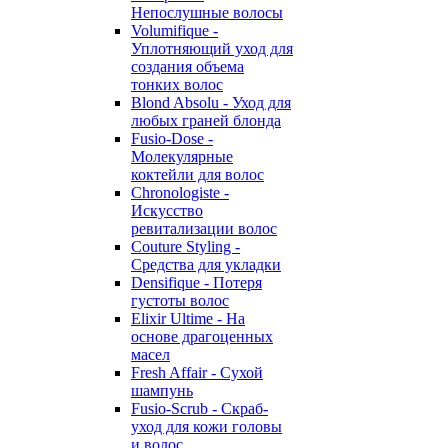
Непослушные волосы
Volumifique -
Уплотняющий уход для
создания объема
тонких волос
Blond Absolu - Уход для
любых граней блонда
Fusio-Dose -
Молекулярные
коктейли для волос
Chronologiste -
Искусство
ревитализации волос
Couture Styling -
Средства для укладки
Densifique - Потеря
густоты волос
Elixir Ultime - На
основе драгоценных
масел
Fresh Affair - Сухой
шампунь
Fusio-Scrub - Скраб-
уход для кожи головы
и волос