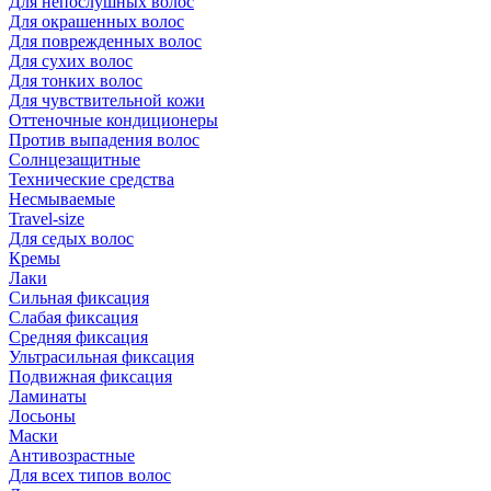
Для непослушных волос
Для окрашенных волос
Для поврежденных волос
Для сухих волос
Для тонких волос
Для чувствительной кожи
Оттеночные кондиционеры
Против выпадения волос
Солнцезащитные
Технические средства
Несмываемые
Travel-size
Для седых волос
Кремы
Лаки
Сильная фиксация
Слабая фиксация
Средняя фиксация
Ультрасильная фиксация
Подвижная фиксация
Ламинаты
Лосьоны
Маски
Антивозрастные
Для всех типов волос