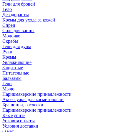
Гели для бровей
Тело
Дезодоранты
Кремы для ухода за кожей
Спреи
Соль для ванны
Молочко
Скрабы
Гели для душа
Руки
Кремы
Увлажняющие
Защитные
Питательные
Бальзамы
Гели
Мыло
Парикмахерские принадлежности
Аксессуары для косметологии
Брашинги, расчески
Парикмахерские принадлежности
Как купить
Условия оплаты
Условия доставки
О нас