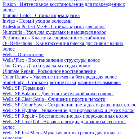
Fusion - Интенсивное восстановление для поврежденных
волос
Illumina Color - Стойкая крем-краска
Invigo - Новый уход за волосами
Koleston Perfect Me + - Стойкая краска для волос
Nutricurls - Уход для кудрявых и вьющихся волос
Performance - Классика современного стайлинга
Oil Reflections - Квинтэссенция блеска для сияния ваших
волос
Wella - Окислители
Wella°Plex - Восстановление структуры волос
True Grey - Для натуральных седых волос
Ultimate Repair - Роскошное восстановление
Color Renew - Удаление пигмента без вреда для волос
Shinefinity - Стойкое цветное глазирование без аммиака
Wella SP (Германия)
Wella SP Balance - Для чувствительной кожи головы
Wella SP Clear Scalp - Очищение против перхоти
Wella SP Color Save - Сохранение цвета для окрашенных волос
Wella SP Hydrate - Увлажнение для нормальных и сухих волос
Wella SP Repair - Восстановление для поврежденных волос
Wella SP Luxe Oil - Новая коллекция для защиты кератина
волос
Wella SP Just Men - Мужская линия средств для ухода за
волосами