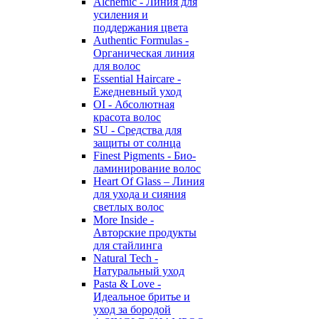
Alchemic - Линия для
усиления и
поддержания цвета
Authentic Formulas -
Органическая линия
для волос
Essential Haircare -
Eжедневный уход
OI - Абсолютная
красота волос
SU - Средства для
защиты от солнца
Finest Pigments - Био-
ламинирование волос
Heart Of Glass – Линия
для ухода и сияния
светлых волос
More Inside -
Авторские продукты
для стайлинга
Natural Tech -
Натуральный уход
Pasta & Love -
Идеальное бритье и
уход за бородой