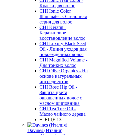
CHI Ionic Hair Color -
Краска для волос
CHI Ionic Color
Illuminate - Оттеночная
серия для волос
CHI Keratin -
Кератиновое
восстановление волос
CHI Luxury Black Seed
Oil - Линия уходов для
поврежденных волос
CHI Magnified Volume -
Для тонких волос
CHI Olive Organics - На
основе натуральных
ингредиентов
CHI Rose Hip Oil -
Защита цвета
окрашенных волос с
маслом шиповника
CHI Tea Tree Oil -
Масло чайного дерева
+ ЕЩЕ 13
Davines (Италия)