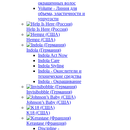
окрашенных волос
Volume - Линия для
объема, эластичности и
упругости
Help Is Here (Россия)
Hempz (США)
Indola (Германия)
Indola Act Now
Indola Care
Indola Styling
Indola - Окислители и
технические средства
Indola - Окрашивание
Invisibobble (Германия)
Johnson’s Baby (США)
K18 (США)
Kerastase (Франция)
Discipline -