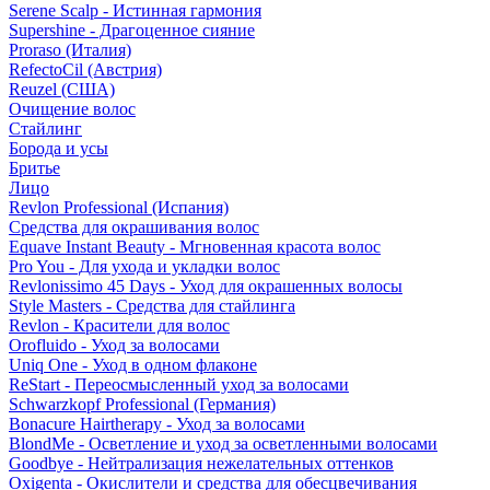
Serene Scalp - Истинная гармония
Supershine - Драгоценное сияние
Proraso (Италия)
RefectoCil (Австрия)
Reuzel (США)
Очищение волос
Стайлинг
Борода и усы
Бритье
Лицо
Revlon Professional (Испания)
Средства для окрашивания волос
Equave Instant Beauty - Мгновенная красота волос
Pro You - Для ухода и укладки волос
Revlonissimo 45 Days - Уход для окрашенных волосы
Style Masters - Средства для стайлинга
Revlon - Красители для волос
Orofluido - Уход за волосами
Uniq One - Уход в одном флаконе
ReStart - Переосмысленный уход за волосами
Schwarzkopf Professional (Германия)
Bonacure Hairtherapy - Уход за волосами
BlondMe - Осветление и уход за осветленными волосами
Goodbye - Нейтрализация нежелательных оттенков
Oxigenta - Окислители и средства для обесцвечивания