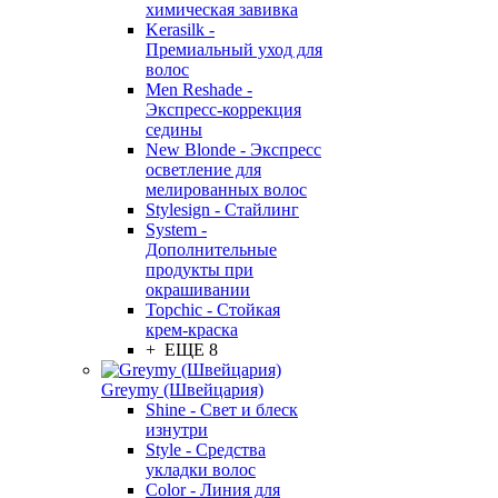
химическая завивка
Kerasilk -
Премиальный уход для
волос
Men Reshade -
Экспресс-коррекция
седины
New Blonde - Экспресс
осветление для
мелированных волос
Stylesign - Стайлинг
System -
Дополнительные
продукты при
окрашивании
Topchic - Стойкая
крем-краска
+ ЕЩЕ 8
Greymy (Швейцария)
Shine - Свет и блеск
изнутри
Style - Средства
укладки волос
Color - Линия для