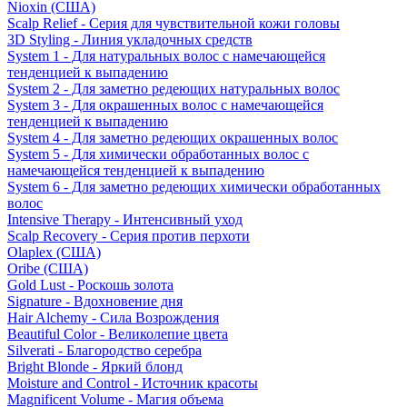
Nioxin (США)
Scalp Relief - Серия для чувствительной кожи головы
3D Styling - Линия укладочных средств
System 1 - Для натуральных волос с намечающейся
тенденцией к выпадению
System 2 - Для заметно редеющих натуральных волос
System 3 - Для окрашенных волос с намечающейся
тенденцией к выпадению
System 4 - Для заметно редеющих окрашенных волос
System 5 - Для химически обработанных волос с
намечающейся тенденцией к выпадению
System 6 - Для заметно редеющих химически обработанных
волос
Intensive Therapy - Интенсивный уход
Scalp Recovery - Серия против перхоти
Olaplex (США)
Oribe (США)
Gold Lust - Роскошь золота
Signature - Вдохновение дня
Hair Alchemy - Сила Возрождения
Beautiful Color - Великолепие цвета
Silverati - Благородство серебра
Bright Blonde - Яркий блонд
Moisture and Control - Источник красоты
Magnificent Volume - Магия объема