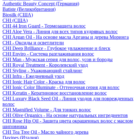
Authentic Beauty Concept (Германия)
Batiste (Великобритания)
Biosilk (США)
CHI (США)
CHI 44 Iron Guard - Термозащита волос
CHI Aloe Vera - Линия для всех типов кудрявых волос
CHI Argan Oil - На основе масла Арганы и дерева Моринга
CHI - Оксиды и осветлители
CHI Deep Brilliance - Глубокое увлажнение и блеск
CHI Enviro - Система разглаживания волос
CHI Man - Мужская серия для волос, усов и бороды
CHI Royal Treatment - Королевский уход
CHI Styling - Ухаживающий стайлинг
CHI Infra - Ежедневный уход
CHI Ionic Hair Color - Краска для волос
CHI Ionic Color Illuminate - Оттеночная серия для волос
CHI Keratin - Кератиновое восстановление волос
CHI Luxury Black Seed Oil - Линия уходов для поврежденных
волос
CHI Magnified Volume - Для тонких волос
CHI Olive Organics - На основе натуральных ингредиентов
CHI Rose Hip Oil - Защита цвета окрашенных волос с маслом
шиповника
CHI Tea Tree Oil - Масло чайного дерева
Davines (Италия)