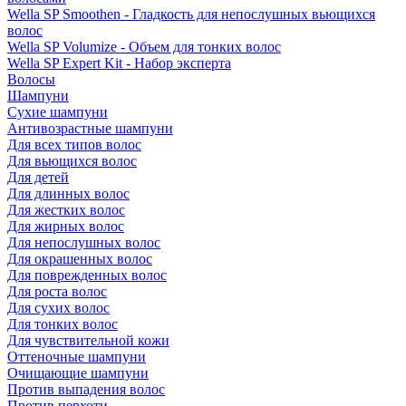
Wella SP Smoothen - Гладкость для непослушных вьющихся
волос
Wella SP Volumize - Объем для тонких волос
Wella SP Expert Kit - Набор эксперта
Волосы
Шампуни
Сухие шампуни
Антивозрастные шампуни
Для всех типов волос
Для вьющихся волос
Для детей
Для длинных волос
Для жестких волос
Для жирных волос
Для непослушных волос
Для окрашенных волос
Для поврежденных волос
Для роста волос
Для сухих волос
Для тонких волос
Для чувствительной кожи
Оттеночные шампуни
Очищающие шампуни
Против выпадения волос
Против перхоти