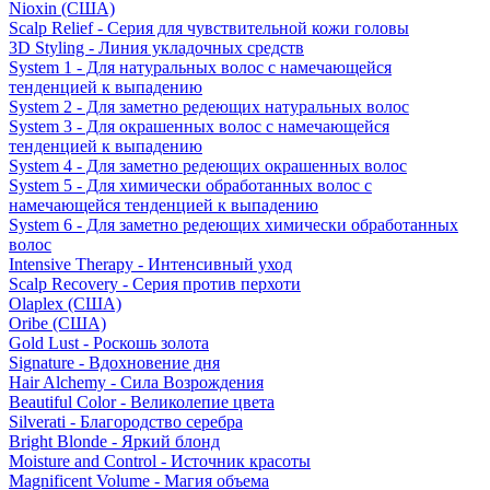
Nioxin (США)
Scalp Relief - Серия для чувствительной кожи головы
3D Styling - Линия укладочных средств
System 1 - Для натуральных волос с намечающейся
тенденцией к выпадению
System 2 - Для заметно редеющих натуральных волос
System 3 - Для окрашенных волос с намечающейся
тенденцией к выпадению
System 4 - Для заметно редеющих окрашенных волос
System 5 - Для химически обработанных волос с
намечающейся тенденцией к выпадению
System 6 - Для заметно редеющих химически обработанных
волос
Intensive Therapy - Интенсивный уход
Scalp Recovery - Серия против перхоти
Olaplex (США)
Oribe (США)
Gold Lust - Роскошь золота
Signature - Вдохновение дня
Hair Alchemy - Сила Возрождения
Beautiful Color - Великолепие цвета
Silverati - Благородство серебра
Bright Blonde - Яркий блонд
Moisture and Control - Источник красоты
Magnificent Volume - Магия объема