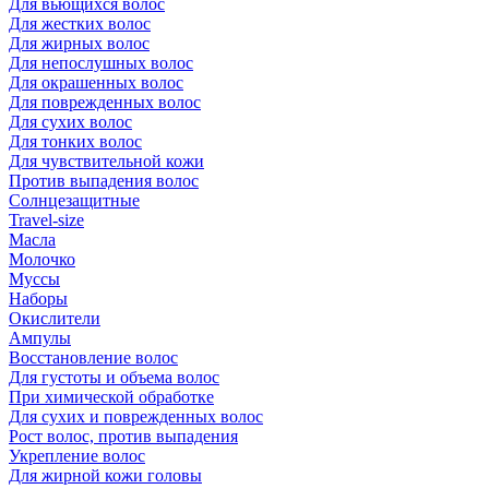
Для вьющихся волос
Для жестких волос
Для жирных волос
Для непослушных волос
Для окрашенных волос
Для поврежденных волос
Для сухих волос
Для тонких волос
Для чувствительной кожи
Против выпадения волос
Солнцезащитные
Travel-size
Масла
Молочко
Муссы
Наборы
Окислители
Ампулы
Восстановление волос
Для густоты и объема волос
При химической обработке
Для сухих и поврежденных волос
Рост волос, против выпадения
Укрепление волос
Для жирной кожи головы