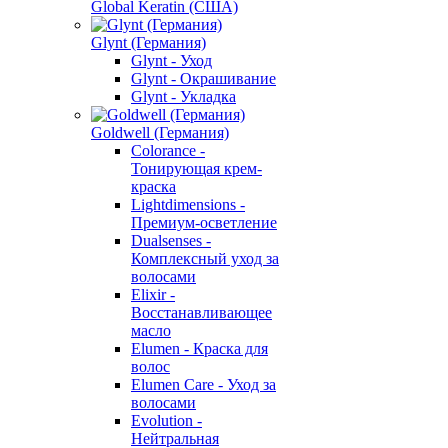
Global Keratin (США)
Glynt (Германия)
Glynt - Уход
Glynt - Окрашивание
Glynt - Укладка
Goldwell (Германия)
Colorance -
Тонирующая крем-
краска
Lightdimensions -
Премиум-осветление
Dualsenses -
Комплексный уход за
волосами
Elixir -
Восстанавливающее
масло
Elumen - Краска для
волос
Elumen Care - Уход за
волосами
Evolution -
Нейтральная