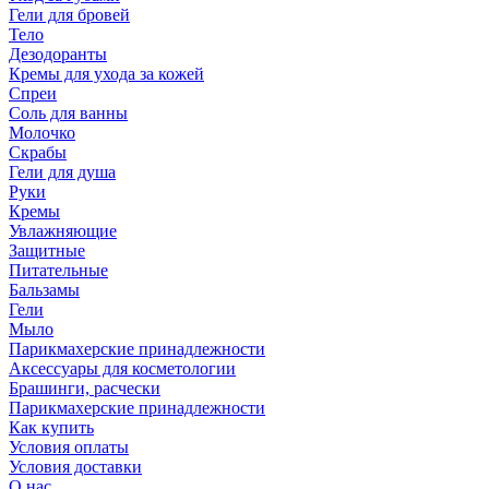
Гели для бровей
Тело
Дезодоранты
Кремы для ухода за кожей
Спреи
Соль для ванны
Молочко
Скрабы
Гели для душа
Руки
Кремы
Увлажняющие
Защитные
Питательные
Бальзамы
Гели
Мыло
Парикмахерские принадлежности
Аксессуары для косметологии
Брашинги, расчески
Парикмахерские принадлежности
Как купить
Условия оплаты
Условия доставки
О нас