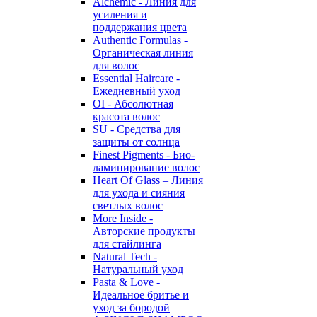
Alchemic - Линия для
усиления и
поддержания цвета
Authentic Formulas -
Органическая линия
для волос
Essential Haircare -
Eжедневный уход
OI - Абсолютная
красота волос
SU - Средства для
защиты от солнца
Finest Pigments - Био-
ламинирование волос
Heart Of Glass – Линия
для ухода и сияния
светлых волос
More Inside -
Авторские продукты
для стайлинга
Natural Tech -
Натуральный уход
Pasta & Love -
Идеальное бритье и
уход за бородой