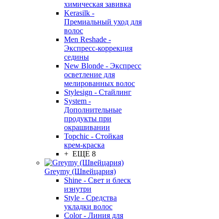
химическая завивка
Kerasilk -
Премиальный уход для
волос
Men Reshade -
Экспресс-коррекция
седины
New Blonde - Экспресс
осветление для
мелированных волос
Stylesign - Стайлинг
System -
Дополнительные
продукты при
окрашивании
Topchic - Стойкая
крем-краска
+ ЕЩЕ 8
Greymy (Швейцария)
Shine - Свет и блеск
изнутри
Style - Средства
укладки волос
Color - Линия для