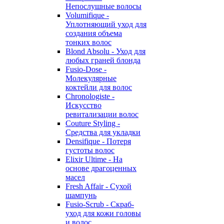
Непослушные волосы
Volumifique -
Уплотняющий уход для
создания объема
тонких волос
Blond Absolu - Уход для
любых граней блонда
Fusio-Dose -
Молекулярные
коктейли для волос
Chronologiste -
Искусство
ревитализации волос
Couture Styling -
Средства для укладки
Densifique - Потеря
густоты волос
Elixir Ultime - На
основе драгоценных
масел
Fresh Affair - Сухой
шампунь
Fusio-Scrub - Скраб-
уход для кожи головы
и волос