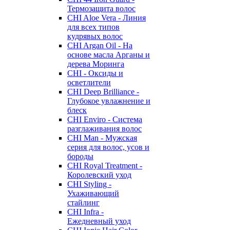
Термозащита волос
CHI Aloe Vera - Линия
для всех типов
кудрявых волос
CHI Argan Oil - На
основе масла Арганы и
дерева Моринга
CHI - Оксиды и
осветлители
CHI Deep Brilliance -
Глубокое увлажнение и
блеск
CHI Enviro - Система
разглаживания волос
CHI Man - Мужская
серия для волос, усов и
бороды
CHI Royal Treatment -
Королевский уход
CHI Styling -
Ухаживающий
стайлинг
CHI Infra -
Ежедневный уход