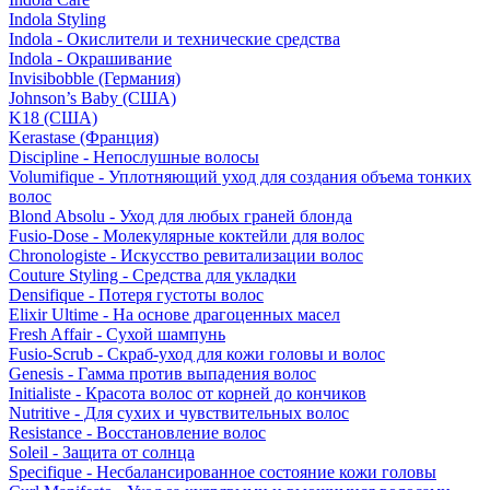
Indola Styling
Indola - Окислители и технические средства
Indola - Окрашивание
Invisibobble (Германия)
Johnson’s Baby (США)
K18 (США)
Kerastase (Франция)
Discipline - Непослушные волосы
Volumifique - Уплотняющий уход для создания объема тонких
волос
Blond Absolu - Уход для любых граней блонда
Fusio-Dose - Молекулярные коктейли для волос
Chronologiste - Искусство ревитализации волос
Couture Styling - Средства для укладки
Densifique - Потеря густоты волос
Elixir Ultime - На основе драгоценных масел
Fresh Affair - Сухой шампунь
Fusio-Scrub - Скраб-уход для кожи головы и волос
Genesis - Гамма против выпадения волос
Initialiste - Красота волос от корней до кончиков
Nutritive - Для сухих и чувствительных волос
Resistance - Восстановление волос
Soleil - Защита от солнца
Specifique - Несбалансированное состояние кожи головы