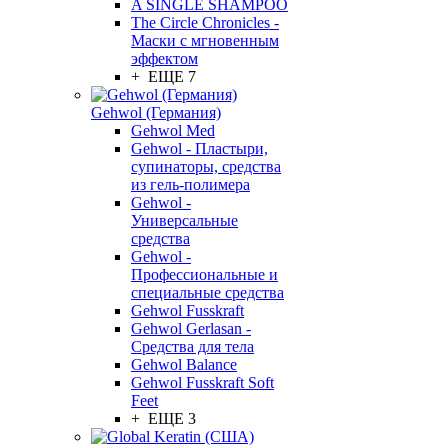
A SINGLE SHAMPOO
The Circle Chronicles -
Маски с мгновенным
эффектом
+ ЕЩЕ 7
Gehwol (Германия)
Gehwol Med
Gehwol - Пластыри,
супинаторы, средства
из гель-полимера
Gehwol -
Универсальные
средства
Gehwol -
Профессиональные и
специальные средства
Gehwol Fusskraft
Gehwol Gerlasan -
Средства для тела
Gehwol Balance
Gehwol Fusskraft Soft
Feet
+ ЕЩЕ 3