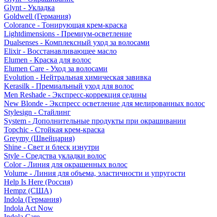
Glynt - Укладка
Goldwell (Германия)
Colorance - Тонирующая крем-краска
Lightdimensions - Премиум-осветление
Dualsenses - Комплексный уход за волосами
Elixir - Восстанавливающее масло
Elumen - Краска для волос
Elumen Care - Уход за волосами
Evolution - Нейтральная химическая завивка
Kerasilk - Премиальный уход для волос
Men Reshade - Экспресс-коррекция седины
New Blonde - Экспресс осветление для мелированных волос
Stylesign - Стайлинг
System - Дополнительные продукты при окрашивании
Topchic - Стойкая крем-краска
Greymy (Швейцария)
Shine - Свет и блеск изнутри
Style - Средства укладки волос
Color - Линия для окрашенных волос
Volume - Линия для объема, эластичности и упругости
Help Is Here (Россия)
Hempz (США)
Indola (Германия)
Indola Act Now
Indola Care