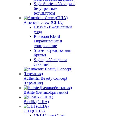
Style Stories - Укладка с
безупречным
результатом
American Crew (США)
Classic - Ежедневный
уход
Precision Blend -
Окрашивание и
тонирование
Shave - Средства для
бритья
Styling - Укладка и
стайлинг
Authentic Beauty Concept
(Германия)
Batiste (Великобритания)
Biosilk (США)
CHI (США)
CHI 44 Iron Guard -