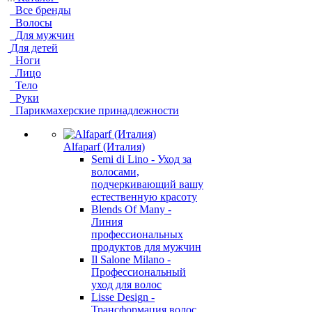
Все бренды
Волосы
Для мужчин
Для детей
Ноги
Лицо
Тело
Руки
Парикмахерские принадлежности
Alfaparf (Италия)
Semi di Lino - Уход за
волосами,
подчеркивающий вашу
естественную красоту
Blends Of Many -
Линия
профессиональных
продуктов для мужчин
Il Salone Milano -
Профессиональный
уход для волос
Lisse Design -
Трансформация волос