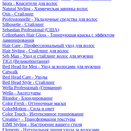
Igora - Красители для волос
Natural Styling - Химическая завивка волос
Osis - Стайлинг
Professionnelle - Укладочные средства для волос
Silhouette - Стайлинг
Sebastian Professional (США)
Cellophanes Hair Gloss - Тонирующая краска с эффектом
ламинирования
Hair Care - Профессиональный уход для волос
Hair Styling - Стайлинг для волос
Seb Man - Уход и стайлинг волос для мужчин
TIGI (Великобритания)
Bed Head for Men - Уход за волосами для мужчин
Catwalk
Bed Head Care - Уходы
Bed Head Style - Стайлинг
Wella Professionals (Германия)
Wella - Аксессуары
Blondor - Блондирование
Color Fresh - Оттеночные маски
ColorMotion - Сила и цвет
Color Touch - Интенсивное тонирование
Creatine+ - Трансформация текстуры
EIMI Styling - Настроение вашего стиля
Elements - Натуральная линия ухода за волосами