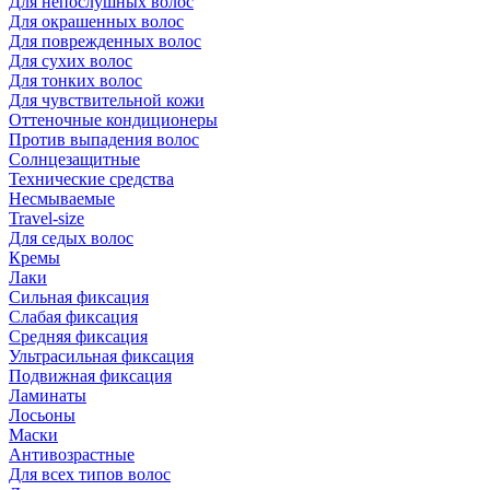
Для непослушных волос
Для окрашенных волос
Для поврежденных волос
Для сухих волос
Для тонких волос
Для чувствительной кожи
Оттеночные кондиционеры
Против выпадения волос
Солнцезащитные
Технические средства
Несмываемые
Travel-size
Для седых волос
Кремы
Лаки
Сильная фиксация
Слабая фиксация
Средняя фиксация
Ультрасильная фиксация
Подвижная фиксация
Ламинаты
Лосьоны
Маски
Антивозрастные
Для всех типов волос