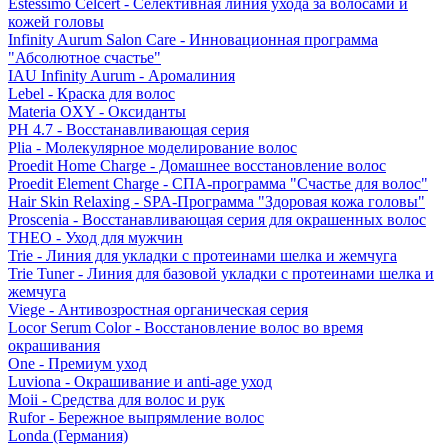
Estessimo Celcert - Селективная линия ухода за волосами и
кожей головы
Infinity Aurum Salon Care - Инновационная программа
"Абсолютное счастье"
IAU Infinity Aurum - Аромалиния
Lebel - Краска для волос
Materia OXY - Оксиданты
PH 4.7 - Восстанавливающая серия
Plia - Молекулярное моделирование волос
Proedit Home Charge - Домашнее восстановление волос
Proedit Element Charge - СПА-программа "Счастье для волос"
Hair Skin Relaxing - SPA-Программа "Здоровая кожа головы"
Proscenia - Восстанавливающая серия для окрашенных волос
THEO - Уход для мужчин
Trie - Линия для укладки с протеинами шелка и жемчуга
Trie Tuner - Линия для базовой укладки с протеинами шелка и
жемчуга
Viege - Антивозростная органическая серия
Locor Serum Color - Восстановление волос во время
окрашивания
One - Премиум уход
Luviona - Окрашивание и anti-age уход
Moii - Средства для волос и рук
Rufor - Бережное выпрямление волос
Londa (Германия)