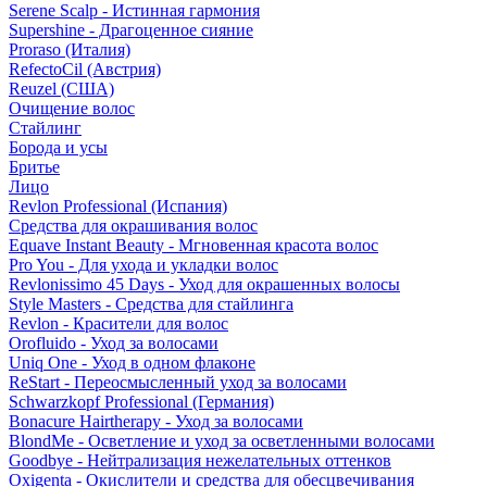
Serene Scalp - Истинная гармония
Supershine - Драгоценное сияние
Proraso (Италия)
RefectoCil (Австрия)
Reuzel (США)
Очищение волос
Стайлинг
Борода и усы
Бритье
Лицо
Revlon Professional (Испания)
Средства для окрашивания волос
Equave Instant Beauty - Мгновенная красота волос
Pro You - Для ухода и укладки волос
Revlonissimo 45 Days - Уход для окрашенных волосы
Style Masters - Средства для стайлинга
Revlon - Красители для волос
Orofluido - Уход за волосами
Uniq One - Уход в одном флаконе
ReStart - Переосмысленный уход за волосами
Schwarzkopf Professional (Германия)
Bonacure Hairtherapy - Уход за волосами
BlondMe - Осветление и уход за осветленными волосами
Goodbye - Нейтрализация нежелательных оттенков
Oxigenta - Окислители и средства для обесцвечивания