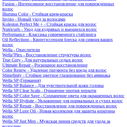
Fusion - Интенсивное восстановление для поврежденных
волос
Illumina Color - Стойкая крем-краска
Invigo - Новый уход за волосами
Koleston Perfect Me + - Стойкая краска для волос
Nutricurls - Уход для кудрявых и вьющихся волос
Performance - Классика современного стайлинга
Oil Reflections - Квинтэссенция блеска для сияния ваших
волос
Wella - Окислители
Wella°Plex - Восстановление структуры волос
True Grey - Для натуральных седых волос
Ultimate Repair - Роскошное восстановление
Color Renew - Удаление пигмента без вреда для волос
Shinefinity - Стойкое цветное глазирование без аммиака
Wella SP (Германия)
Wella SP Balance - Для чувствительной кожи головы
Wella SP Clear Scalp - Очищение против перхоти
Wella SP Color Save - Сохранение цвета для окрашенных волос
Wella SP Hydrate - Увлажнение для нормальных и сухих волос
Wella SP Repair - Восстановление для поврежденных волос
Wella SP Luxe Oil - Новая коллекция для защиты кератина
волос
Wella SP Just Men - Мужская линия средств для ухода за
волосами