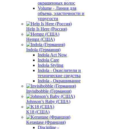
окрашенных волос
Volume - Линия для
объема, эластичности и
упругости
Help Is Here (Россия)
Hempz (США)
Indola (Германия)
Indola Act Now
Indola Care
Indola Styling
Indola - Окислители и
технические средства
Indola - Окрашивание
Invisibobble (Германия)
Johnson’s Baby (США)
K18 (США)
Kerastase (Франция)
Discipline -