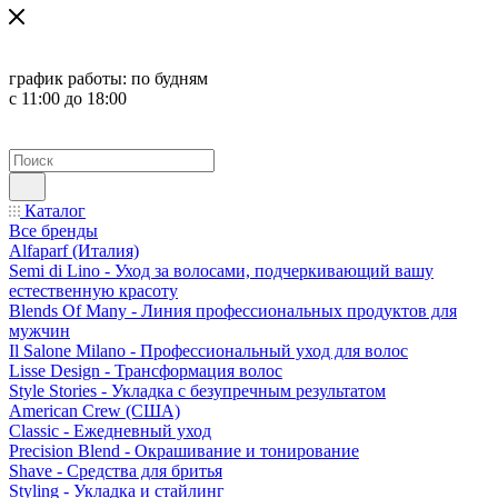
график работы:
по будням
с 11:00 до 18:00
Каталог
Все бренды
Alfaparf (Италия)
Semi di Lino - Уход за волосами, подчеркивающий вашу
естественную красоту
Blends Of Many - Линия профессиональных продуктов для
мужчин
Il Salone Milano - Профессиональный уход для волос
Lisse Design - Трансформация волос
Style Stories - Укладка с безупречным результатом
American Crew (США)
Classic - Ежедневный уход
Precision Blend - Окрашивание и тонирование
Shave - Средства для бритья
Styling - Укладка и стайлинг