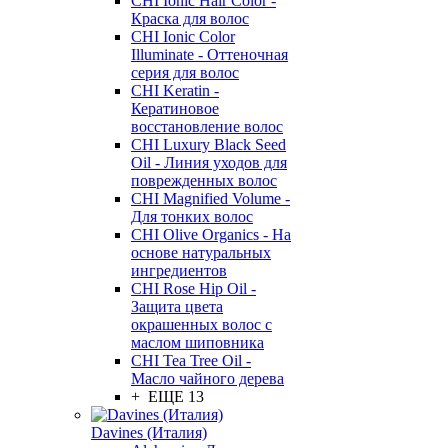
CHI Ionic Hair Color -
Краска для волос
CHI Ionic Color
Illuminate - Оттеночная
серия для волос
CHI Keratin -
Кератиновое
восстановление волос
CHI Luxury Black Seed
Oil - Линия уходов для
поврежденных волос
CHI Magnified Volume -
Для тонких волос
CHI Olive Organics - На
основе натуральных
ингредиентов
CHI Rose Hip Oil -
Защита цвета
окрашенных волос с
маслом шиповника
CHI Tea Tree Oil -
Масло чайного дерева
+ ЕЩЕ 13
Davines (Италия)