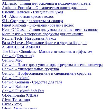
Alchemic - Линия для усиления и поддержания цвета
Authentic Formulas - Органическая линия для волос
Essential Haircare - Eжедневный уход
OI - Абсолютная красота волос
SU - Средства для защиты от солнца
Finest Pigments - Био-ламинирование волос
Heart Of Glass – Линия для ухода и сияния светлых волос
More Inside - Авторские продукты для стайлинга
Natural Tech - Натуральный уход
Pasta & Love - Идеальное бритье и уход за бородой
A SINGLE SHAMPOO
The Circle Chronicles - Маски с мгновенным эффектом
Gehwol (Германия)
Gehwol Med
Gehwol - Пластыри, супинаторы, средства из гель-полимера
Gehwol - Универсальные средства
Gehwol - Профессиональные и специальные средства
Gehwol Fusskraft
Gehwol Gerlasan - Средства для тела
Gehwol Balance
Gehwol Fusskraft Soft Feet
Global Keratin (США)
Glynt (Германия)
Glynt - Уход
Glynt - Окрашивание