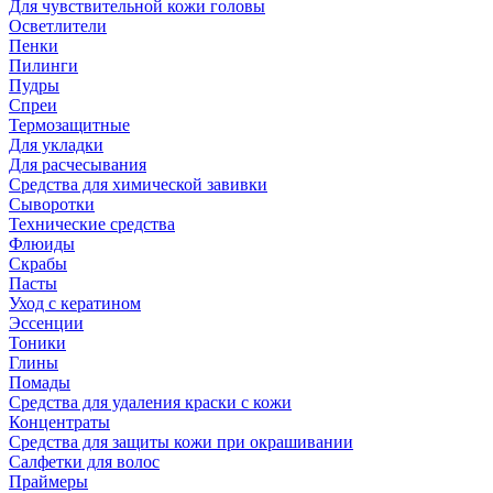
Для чувствительной кожи головы
Осветлители
Пенки
Пилинги
Пудры
Спреи
Термозащитные
Для укладки
Для расчесывания
Средства для химической завивки
Сыворотки
Технические средства
Флюиды
Скрабы
Пасты
Уход с кератином
Эссенции
Тоники
Глины
Помады
Средства для удаления краски с кожи
Концентраты
Средства для защиты кожи при окрашивании
Салфетки для волос
Праймеры