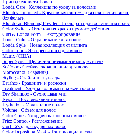
Принадлежности Londa
Londa Care - Коллекция по уходу за волосами
Blondes Unlimited - Креативная система для осветления волос
без фольги
Blondoran Blonding Powder - Препараты для осветления волос
Color Switch - Оттеночная краска прямого действия
Curl & Londa Form - Текстурирование
Londa Color - Окрашивание для волос
Londa Style - Новая коллекция стайлинга
Color Tune - Экспресс-тонер для волос
Matrix (США)
Super Sync - Щелочной безаммиачный краситель
SoColor - Стойкое окрашивание для волос
Moroccanoil (Израиль)
Styling - Стайлинг и укладка
Brushes - Брашинги и расчески
Treatment - Уход за волосами и кожей головы
Dry Shampoo - Сухие шампуни
Repair - Восстановление волос
Hydration - Увлажнение волос
Volume - Объем для волос
Color Care - Уход для окрашенных волос
Frizz Control - Разглаживание
Curl - Уход для кудрявых волос
Color Depositing Mask - Тонирующие маски