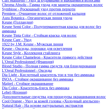
Curl Manifesto - Уход за кудрявыми и вьющимися волосами
Chroma Absolu - Гамма ухода для защиты окрашенных волос
Symbiose - Роскошный уход против перхоти
Premiere - Очищение волос от отложений кальция
Aura Botanica - Органическая линия ухода
Keune (Голландия)
Keune Semi Color - Полуперманентная краска для волос без
аммиака
Keune Tinta Color - Стойкая краска для волос
Keune Care - Уход
1922 by J.M. Keune - Мужская линия
Keune - Оксиды, порошки для осветления
Keune Style - Коллекция стайлинга
Keune Color Chameleon - Красители прямого действия
L'Oreal Professionnel (Франция)
Blond Studio - Полная гамма средств для блондирования
L'Oreal Professionnel - Оксиды
Dia Light - Кислотный краситель тон в тон без аммиака
INOA - Стойкое окрашивание без аммиака
Majirel - Стойкое окрашивание
Dia Color - Краситель-блеск без аммиака
Lebel (Япония)
Дополнительные средства для процедуры окрашивания волос
Cool Orange - Уход за кожей головы «Холодный апельсин»
Natural Hair - На основе натуральных экстрактов