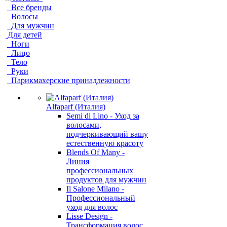
Все бренды
Волосы
Для мужчин
Для детей
Ноги
Лицо
Тело
Руки
Парикмахерские принадлежности
Alfaparf (Италия)
Semi di Lino - Уход за
волосами,
подчеркивающий вашу
естественную красоту
Blends Of Many -
Линия
профессиональных
продуктов для мужчин
Il Salone Milano -
Профессиональный
уход для волос
Lisse Design -
Трансформация волос