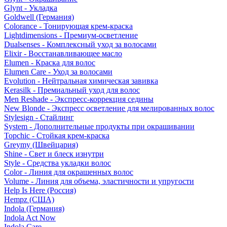
Glynt - Укладка
Goldwell (Германия)
Colorance - Тонирующая крем-краска
Lightdimensions - Премиум-осветление
Dualsenses - Комплексный уход за волосами
Elixir - Восстанавливающее масло
Elumen - Краска для волос
Elumen Care - Уход за волосами
Evolution - Нейтральная химическая завивка
Kerasilk - Премиальный уход для волос
Men Reshade - Экспресс-коррекция седины
New Blonde - Экспресс осветление для мелированных волос
Stylesign - Стайлинг
System - Дополнительные продукты при окрашивании
Topchic - Стойкая крем-краска
Greymy (Швейцария)
Shine - Свет и блеск изнутри
Style - Средства укладки волос
Color - Линия для окрашенных волос
Volume - Линия для объема, эластичности и упругости
Help Is Here (Россия)
Hempz (США)
Indola (Германия)
Indola Act Now
Indola Care