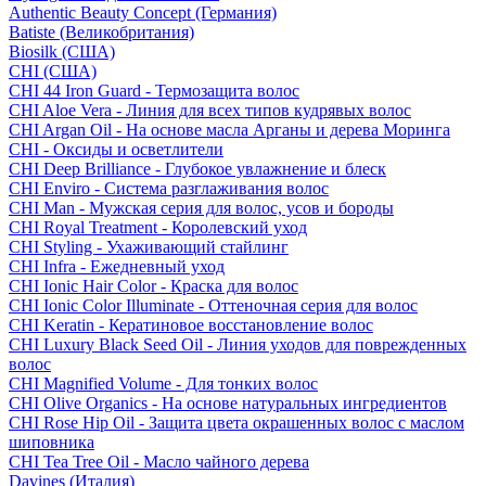
Authentic Beauty Concept (Германия)
Batiste (Великобритания)
Biosilk (США)
CHI (США)
CHI 44 Iron Guard - Термозащита волос
CHI Aloe Vera - Линия для всех типов кудрявых волос
CHI Argan Oil - На основе масла Арганы и дерева Моринга
CHI - Оксиды и осветлители
CHI Deep Brilliance - Глубокое увлажнение и блеск
CHI Enviro - Система разглаживания волос
CHI Man - Мужская серия для волос, усов и бороды
CHI Royal Treatment - Королевский уход
CHI Styling - Ухаживающий стайлинг
CHI Infra - Ежедневный уход
CHI Ionic Hair Color - Краска для волос
CHI Ionic Color Illuminate - Оттеночная серия для волос
CHI Keratin - Кератиновое восстановление волос
CHI Luxury Black Seed Oil - Линия уходов для поврежденных
волос
CHI Magnified Volume - Для тонких волос
CHI Olive Organics - На основе натуральных ингредиентов
CHI Rose Hip Oil - Защита цвета окрашенных волос с маслом
шиповника
CHI Tea Tree Oil - Масло чайного дерева
Davines (Италия)