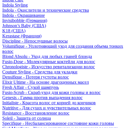
Indola Styling
Indola - Окислители и технические средства
Indola - Окрашивание
Invisibobble (Германия)
Johnson’s Baby (США)
K18 (США)
Kerastase (Франция)
Discipline - Непослушные волосы
Volumifique - Уплотняющий уход для создания объема тонких
волос
Blond Absolu - Уход для любых граней блонда
Fusio-Dose - Молекулярные коктейли для волос
Chronologiste - Искусство ревитализации волос
Couture Styling - Средства для укладки
Densifique - Потеря густоты волос
Elixir Ultime - На основе драгоценных масел
Fresh Affair - Сухой шампунь
Fusio-Scrub - Скраб-уход для кожи головы и волос
Genesis - Гамма против выпадения волос
Initialiste - Красота волос от корней до кончиков
Nutritive - Для сухих и чувствительных волос
Resistance - Восстановление волос
Soleil - Защита от солнца
Specifique - Несбалансированное состояние кожи головы