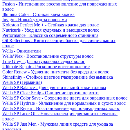
Fusion - Интенсивное восстановление для поврежденных
волос
Illumina Color - Стойкая крем-краска
Invigo - Новый уход за волосами
Koleston Perfect Me + - Стойкая краска для волос
Nutricurls - Уход для кудрявых и вьющихся волос
Performance - Классика современного стайлинга
Oil Reflections - Квинтэссенция блеска для сияния ваших
волос
Wella - Окислители
Wella°Plex - Восстановление структуры волос
True Grey - Для натуральных седых волос
Ultimate Repair - Роскошное восстановление
Color Renew - Удаление пигмента без вреда для волос
Shinefinity - Стойкое цветное глазирование без аммиака
Wella SP (Германия)
Wella SP Balance - Для чувствительной кожи головы
Wella SP Clear Scalp - Очищение против перхоти
Wella SP Color Save - Сохранение цвета для окрашенных волос
Wella SP Hydrate - Увлажнение для нормальных и сухих волос
Wella SP Repair - Восстановление для поврежденных волос
Wella SP Luxe Oil - Новая коллекция для защиты кератина
волос
Wella SP Just Men - Мужская линия средств для ухода за
волосами