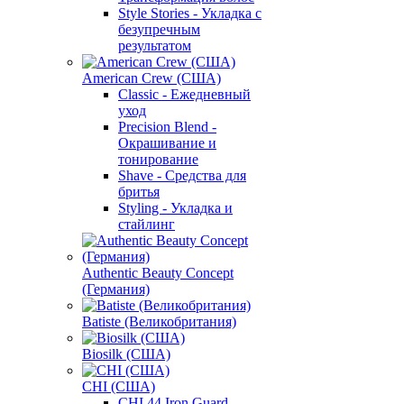
Style Stories - Укладка с
безупречным
результатом
American Crew (США)
Classic - Ежедневный
уход
Precision Blend -
Окрашивание и
тонирование
Shave - Средства для
бритья
Styling - Укладка и
стайлинг
Authentic Beauty Concept
(Германия)
Batiste (Великобритания)
Biosilk (США)
CHI (США)
CHI 44 Iron Guard -