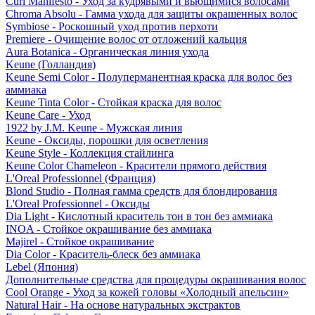
Curl Manifesto - Уход за кудрявыми и вьющимися волосами
Chroma Absolu - Гамма ухода для защиты окрашенных волос
Symbiose - Роскошный уход против перхоти
Premiere - Очищение волос от отложений кальция
Aura Botanica - Органическая линия ухода
Keune (Голландия)
Keune Semi Color - Полуперманентная краска для волос без
аммиака
Keune Tinta Color - Стойкая краска для волос
Keune Care - Уход
1922 by J.M. Keune - Мужская линия
Keune - Оксиды, порошки для осветления
Keune Style - Коллекция стайлинга
Keune Color Chameleon - Красители прямого действия
L'Oreal Professionnel (Франция)
Blond Studio - Полная гамма средств для блондирования
L'Oreal Professionnel - Оксиды
Dia Light - Кислотный краситель тон в тон без аммиака
INOA - Стойкое окрашивание без аммиака
Majirel - Стойкое окрашивание
Dia Color - Краситель-блеск без аммиака
Lebel (Япония)
Дополнительные средства для процедуры окрашивания волос
Cool Orange - Уход за кожей головы «Холодный апельсин»
Natural Hair - На основе натуральных экстрактов