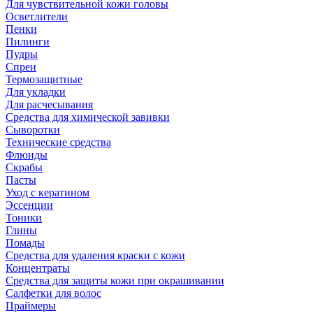
Для чувствительной кожи головы
Осветлители
Пенки
Пилинги
Пудры
Спреи
Термозащитные
Для укладки
Для расчесывания
Средства для химической завивки
Сыворотки
Технические средства
Флюиды
Скрабы
Пасты
Уход с кератином
Эссенции
Тоники
Глины
Помады
Средства для удаления краски с кожи
Концентраты
Средства для защиты кожи при окрашивании
Салфетки для волос
Праймеры