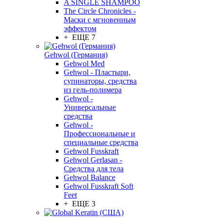
A SINGLE SHAMPOO
The Circle Chronicles -
Маски с мгновенным
эффектом
+ ЕЩЕ 7
Gehwol (Германия)
Gehwol Med
Gehwol - Пластыри,
супинаторы, средства
из гель-полимера
Gehwol -
Универсальные
средства
Gehwol -
Профессиональные и
специальные средства
Gehwol Fusskraft
Gehwol Gerlasan -
Средства для тела
Gehwol Balance
Gehwol Fusskraft Soft
Feet
+ ЕЩЕ 3