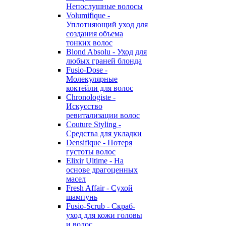
Непослушные волосы
Volumifique -
Уплотняющий уход для
создания объема
тонких волос
Blond Absolu - Уход для
любых граней блонда
Fusio-Dose -
Молекулярные
коктейли для волос
Chronologiste -
Искусство
ревитализации волос
Couture Styling -
Средства для укладки
Densifique - Потеря
густоты волос
Elixir Ultime - На
основе драгоценных
масел
Fresh Affair - Сухой
шампунь
Fusio-Scrub - Скраб-
уход для кожи головы
и волос