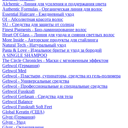
Alchemic - Линия для усиления и поддержания цвета
Authentic Formulas - Органическая линия для волос
Essential Haircare - Eжедневный уход
OI - Абсолютная красота волос
SU - Средства для защиты от солнца
Finest Pigments - Био-ламинирование волос
Heart Of Glass – Линия для ухода и сияния светлых волос
More Inside - Авторские продукты для стайлинга
Natural Tech - Натуральный уход
Pasta & Love - Идеальное бритье и уход за бородой
A SINGLE SHAMPOO
The Circle Chronicles - Маски с мгновенным эффектом
Gehwol (Германия)
Gehwol Med
Gehwol - Пластыри, супинаторы, средства из гель-полимера
Gehwol - Универсальные средства
Gehwol - Профессиональные и специальные средства
Gehwol Fusskraft
Gehwol Gerlasan - Средства для тела
Gehwol Balance
Gehwol Fusskraft Soft Feet
Global Keratin (США)
Glynt (Германия)
Glynt - Уход
Glynt - Окрашивание