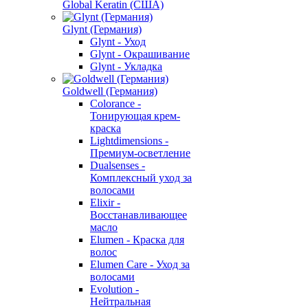
Global Keratin (США)
Glynt (Германия)
Glynt - Уход
Glynt - Окрашивание
Glynt - Укладка
Goldwell (Германия)
Colorance -
Тонирующая крем-
краска
Lightdimensions -
Премиум-осветление
Dualsenses -
Комплексный уход за
волосами
Elixir -
Восстанавливающее
масло
Elumen - Краска для
волос
Elumen Care - Уход за
волосами
Evolution -
Нейтральная