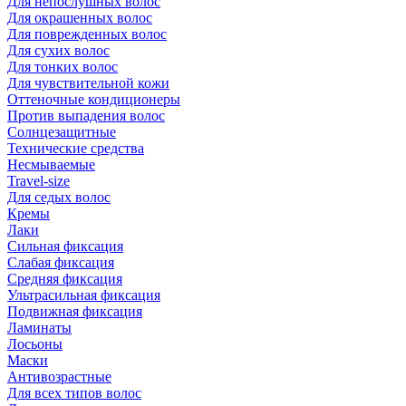
Для непослушных волос
Для окрашенных волос
Для поврежденных волос
Для сухих волос
Для тонких волос
Для чувствительной кожи
Оттеночные кондиционеры
Против выпадения волос
Солнцезащитные
Технические средства
Несмываемые
Travel-size
Для седых волос
Кремы
Лаки
Сильная фиксация
Слабая фиксация
Средняя фиксация
Ультрасильная фиксация
Подвижная фиксация
Ламинаты
Лосьоны
Маски
Антивозрастные
Для всех типов волос