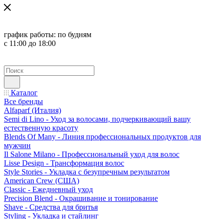
график работы:
по будням
с 11:00 до 18:00
Каталог
Все бренды
Alfaparf (Италия)
Semi di Lino - Уход за волосами, подчеркивающий вашу
естественную красоту
Blends Of Many - Линия профессиональных продуктов для
мужчин
Il Salone Milano - Профессиональный уход для волос
Lisse Design - Трансформация волос
Style Stories - Укладка с безупречным результатом
American Crew (США)
Classic - Ежедневный уход
Precision Blend - Окрашивание и тонирование
Shave - Средства для бритья
Styling - Укладка и стайлинг