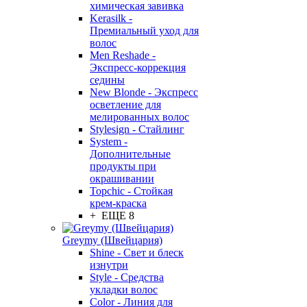
химическая завивка
Kerasilk -
Премиальный уход для
волос
Men Reshade -
Экспресс-коррекция
седины
New Blonde - Экспресс
осветление для
мелированных волос
Stylesign - Стайлинг
System -
Дополнительные
продукты при
окрашивании
Topchic - Стойкая
крем-краска
+ ЕЩЕ 8
Greymy (Швейцария)
Shine - Свет и блеск
изнутри
Style - Средства
укладки волос
Color - Линия для