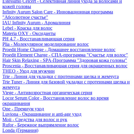
Estessimo Celcert - Селективная линия ухода за волосами и
кожей головы
Infinity Aurum Salon Care - Инновационная программа
"Абсолютное счастье"
IAU Infinity Aurum - Аромалиния
Lebel - Краска для волос
Materia OXY - Оксиданты
PH 4.7 - Восстанавливающая серия
Plia - Молекулярное моделирование волос
Proedit Home Charge - Домашнее восстановление волос
Proedit Element Charge - СПА-программа "Счастье для волос"
Hair Skin Relaxing - SPA-Программа "Здоровая кожа головы"
Proscenia - Восстанавливающая серия для окрашенных волос
THEO - Уход для мужчин
Trie - Линия для укладки с протеинами шелка и жемчуга
Trie Tuner - Линия для базовой укладки с протеинами шелка и
жемчуга
Viege - Антивозростная органическая серия
Locor Serum Color - Восстановление волос во время
окрашивания
One - Премиум уход
Luviona - Окрашивание и anti-age уход
Moii - Средства для волос и рук
Rufor - Бережное выпрямление волос
Londa (Германия)