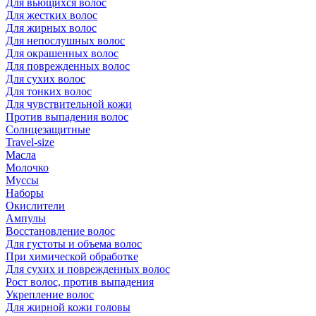
Для вьющихся волос
Для жестких волос
Для жирных волос
Для непослушных волос
Для окрашенных волос
Для поврежденных волос
Для сухих волос
Для тонких волос
Для чувствительной кожи
Против выпадения волос
Солнцезащитные
Travel-size
Масла
Молочко
Муссы
Наборы
Окислители
Ампулы
Восстановление волос
Для густоты и объема волос
При химической обработке
Для сухих и поврежденных волос
Рост волос, против выпадения
Укрепление волос
Для жирной кожи головы