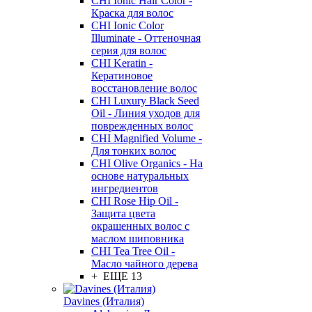
CHI Ionic Hair Color -
Краска для волос
CHI Ionic Color
Illuminate - Оттеночная
серия для волос
CHI Keratin -
Кератиновое
восстановление волос
CHI Luxury Black Seed
Oil - Линия уходов для
поврежденных волос
CHI Magnified Volume -
Для тонких волос
CHI Olive Organics - На
основе натуральных
ингредиентов
CHI Rose Hip Oil -
Защита цвета
окрашенных волос с
маслом шиповника
CHI Tea Tree Oil -
Масло чайного дерева
+ ЕЩЕ 13
Davines (Италия)