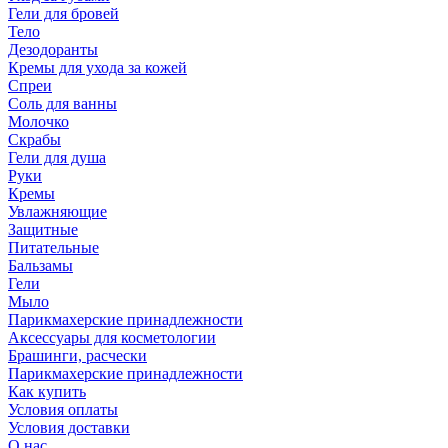
Гели для бровей
Тело
Дезодоранты
Кремы для ухода за кожей
Спреи
Соль для ванны
Молочко
Скрабы
Гели для душа
Руки
Кремы
Увлажняющие
Защитные
Питательные
Бальзамы
Гели
Мыло
Парикмахерские принадлежности
Аксессуары для косметологии
Брашинги, расчески
Парикмахерские принадлежности
Как купить
Условия оплаты
Условия доставки
О нас