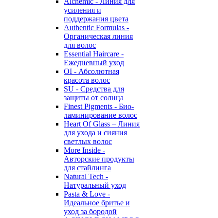
Alchemic - Линия для
усиления и
поддержания цвета
Authentic Formulas -
Органическая линия
для волос
Essential Haircare -
Eжедневный уход
OI - Абсолютная
красота волос
SU - Средства для
защиты от солнца
Finest Pigments - Био-
ламинирование волос
Heart Of Glass – Линия
для ухода и сияния
светлых волос
More Inside -
Авторские продукты
для стайлинга
Natural Tech -
Натуральный уход
Pasta & Love -
Идеальное бритье и
уход за бородой