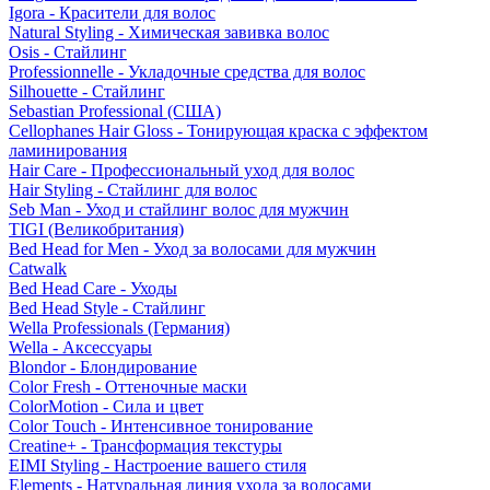
Igora - Красители для волос
Natural Styling - Химическая завивка волос
Osis - Стайлинг
Professionnelle - Укладочные средства для волос
Silhouette - Стайлинг
Sebastian Professional (США)
Cellophanes Hair Gloss - Тонирующая краска с эффектом
ламинирования
Hair Care - Профессиональный уход для волос
Hair Styling - Стайлинг для волос
Seb Man - Уход и стайлинг волос для мужчин
TIGI (Великобритания)
Bed Head for Men - Уход за волосами для мужчин
Catwalk
Bed Head Care - Уходы
Bed Head Style - Стайлинг
Wella Professionals (Германия)
Wella - Аксессуары
Blondor - Блондирование
Color Fresh - Оттеночные маски
ColorMotion - Сила и цвет
Color Touch - Интенсивное тонирование
Creatine+ - Трансформация текстуры
EIMI Styling - Настроение вашего стиля
Elements - Натуральная линия ухода за волосами