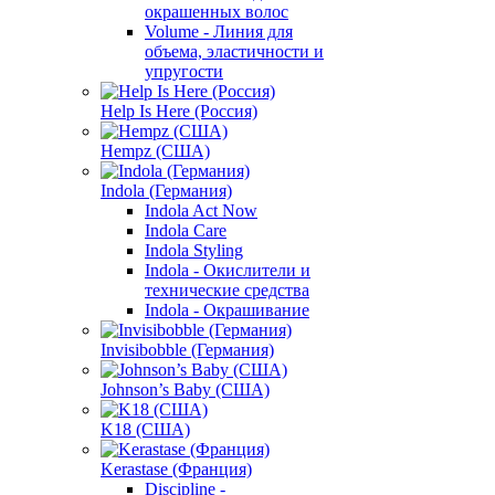
окрашенных волос
Volume - Линия для
объема, эластичности и
упругости
Help Is Here (Россия)
Hempz (США)
Indola (Германия)
Indola Act Now
Indola Care
Indola Styling
Indola - Окислители и
технические средства
Indola - Окрашивание
Invisibobble (Германия)
Johnson’s Baby (США)
K18 (США)
Kerastase (Франция)
Discipline -