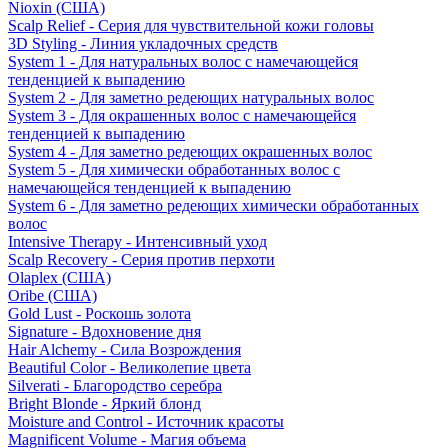
Nioxin (США)
Scalp Relief - Серия для чувствительной кожи головы
3D Styling - Линия укладочных средств
System 1 - Для натуральных волос с намечающейся
тенденцией к выпадению
System 2 - Для заметно редеющих натуральных волос
System 3 - Для окрашенных волос с намечающейся
тенденцией к выпадению
System 4 - Для заметно редеющих окрашенных волос
System 5 - Для химически обработанных волос с
намечающейся тенденцией к выпадению
System 6 - Для заметно редеющих химически обработанных
волос
Intensive Therapy - Интенсивный уход
Scalp Recovery - Серия против перхоти
Olaplex (США)
Oribe (США)
Gold Lust - Роскошь золота
Signature - Вдохновение дня
Hair Alchemy - Сила Возрождения
Beautiful Color - Великолепие цвета
Silverati - Благородство серебра
Bright Blonde - Яркий блонд
Moisture and Control - Источник красоты
Magnificent Volume - Магия объема