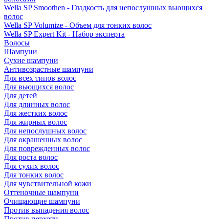
Wella SP Smoothen - Гладкость для непослушных вьющихся
волос
Wella SP Volumize - Объем для тонких волос
Wella SP Expert Kit - Набор эксперта
Волосы
Шампуни
Сухие шампуни
Антивозрастные шампуни
Для всех типов волос
Для вьющихся волос
Для детей
Для длинных волос
Для жестких волос
Для жирных волос
Для непослушных волос
Для окрашенных волос
Для поврежденных волос
Для роста волос
Для сухих волос
Для тонких волос
Для чувствительной кожи
Оттеночные шампуни
Очищающие шампуни
Против выпадения волос
Против перхоти