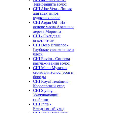
Термозащита волос
CHI Aloe Vera - Линия
для всех типов
кудрявых волос
CHI Argan Oil - На
основе масла Арганы и
дерева Моринга
CHI - Оксиды и
осветлители
CHI Deep Brilliance -
Глубокое увлажнение и
блеск
CHI Enviro - Система
разглаживания волос
CHI Man - Мужская
серия для волос, усов и
бороды
CHI Royal Treatment -
Королевский уход
CHI Styling -
Ухаживающий
стайлинг
CHI Infra -
Ежедневный уход