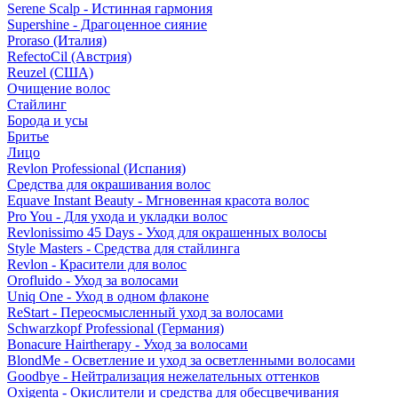
Serene Scalp - Истинная гармония
Supershine - Драгоценное сияние
Proraso (Италия)
RefectoCil (Австрия)
Reuzel (США)
Очищение волос
Стайлинг
Борода и усы
Бритье
Лицо
Revlon Professional (Испания)
Средства для окрашивания волос
Equave Instant Beauty - Мгновенная красота волос
Pro You - Для ухода и укладки волос
Revlonissimo 45 Days - Уход для окрашенных волосы
Style Masters - Средства для стайлинга
Revlon - Красители для волос
Orofluido - Уход за волосами
Uniq One - Уход в одном флаконе
ReStart - Переосмысленный уход за волосами
Schwarzkopf Professional (Германия)
Bonacure Hairtherapy - Уход за волосами
BlondMe - Осветление и уход за осветленными волосами
Goodbye - Нейтрализация нежелательных оттенков
Oxigenta - Окислители и средства для обесцвечивания