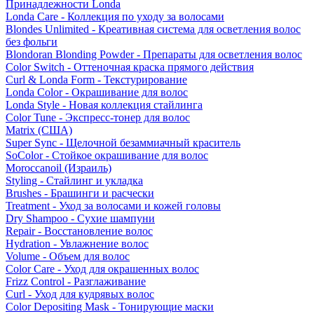
Принадлежности Londa
Londa Care - Коллекция по уходу за волосами
Blondes Unlimited - Креативная система для осветления волос
без фольги
Blondoran Blonding Powder - Препараты для осветления волос
Color Switch - Оттеночная краска прямого действия
Curl & Londa Form - Текстурирование
Londa Color - Окрашивание для волос
Londa Style - Новая коллекция стайлинга
Color Tune - Экспресс-тонер для волос
Matrix (США)
Super Sync - Щелочной безаммиачный краситель
SoColor - Стойкое окрашивание для волос
Moroccanoil (Израиль)
Styling - Стайлинг и укладка
Brushes - Брашинги и расчески
Treatment - Уход за волосами и кожей головы
Dry Shampoo - Сухие шампуни
Repair - Восстановление волос
Hydration - Увлажнение волос
Volume - Объем для волос
Color Care - Уход для окрашенных волос
Frizz Control - Разглаживание
Curl - Уход для кудрявых волос
Color Depositing Mask - Тонирующие маски