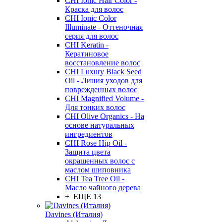
CHI Ionic Hair Color -
Краска для волос
CHI Ionic Color
Illuminate - Оттеночная
серия для волос
CHI Keratin -
Кератиновое
восстановление волос
CHI Luxury Black Seed
Oil - Линия уходов для
поврежденных волос
CHI Magnified Volume -
Для тонких волос
CHI Olive Organics - На
основе натуральных
ингредиентов
CHI Rose Hip Oil -
Защита цвета
окрашенных волос с
маслом шиповника
CHI Tea Tree Oil -
Масло чайного дерева
+ ЕЩЕ 13
Davines (Италия)