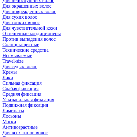
Для непослушных волос
Для окрашенных волос
Для поврежденных волос
Для сухих волос
Для тонких волос
Для чувствительной кожи
Оттеночные кондиционеры
Против выпадения волос
Солнцезащитные
Технические средства
Несмываемые
Travel-size
Для седых волос
Кремы
Лаки
Сильная фиксация
Слабая фиксация
Средняя фиксация
Ультрасильная фиксация
Подвижная фиксация
Ламинаты
Лосьоны
Маски
Антивозрастные
Для всех типов волос