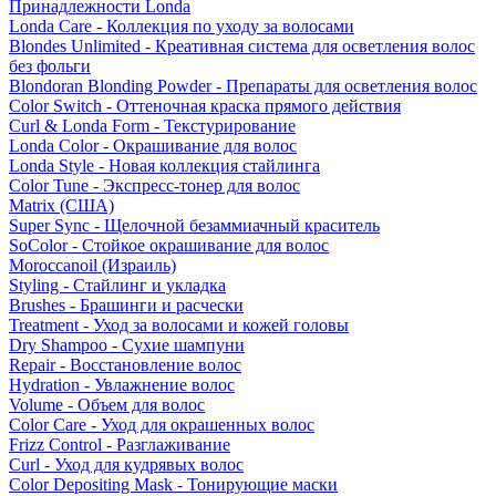
Принадлежности Londa
Londa Care - Коллекция по уходу за волосами
Blondes Unlimited - Креативная система для осветления волос
без фольги
Blondoran Blonding Powder - Препараты для осветления волос
Color Switch - Оттеночная краска прямого действия
Curl & Londa Form - Текстурирование
Londa Color - Окрашивание для волос
Londa Style - Новая коллекция стайлинга
Color Tune - Экспресс-тонер для волос
Matrix (США)
Super Sync - Щелочной безаммиачный краситель
SoColor - Стойкое окрашивание для волос
Moroccanoil (Израиль)
Styling - Стайлинг и укладка
Brushes - Брашинги и расчески
Treatment - Уход за волосами и кожей головы
Dry Shampoo - Сухие шампуни
Repair - Восстановление волос
Hydration - Увлажнение волос
Volume - Объем для волос
Color Care - Уход для окрашенных волос
Frizz Control - Разглаживание
Curl - Уход для кудрявых волос
Color Depositing Mask - Тонирующие маски