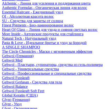
Alchemic - Линия для усиления и поддержания цвета
Authentic Formulas - Органическая линия для волос
Essential Haircare - Eжедневный уход
OI - Абсолютная красота волос
SU - Средства для защиты от солнца
Finest Pigments - Био-ламинирование волос
Heart Of Glass – Линия для ухода и сияния светлых волос
More Inside - Авторские продукты для стайлинга
Natural Tech - Натуральный уход
Pasta & Love - Идеальное бритье и уход за бородой
A SINGLE SHAMPOO
The Circle Chronicles - Маски с мгновенным эффектом
Gehwol (Германия)
Gehwol Med
Gehwol - Пластыри, супинаторы, средства из гель-полимера
Gehwol - Универсальные средства
Gehwol - Профессиональные и специальные средства
Gehwol Fusskraft
Gehwol Gerlasan - Средства для тела
Gehwol Balance
Gehwol Fusskraft Soft Feet
Global Keratin (США)
Glynt (Германия)
Glynt - Уход
Glynt - Окрашивание