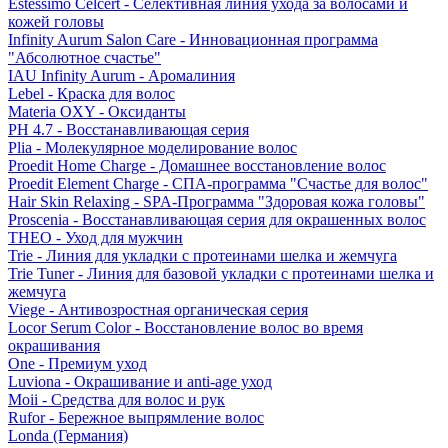
Estessimo Celcert - Селективная линия ухода за волосами и
кожей головы
Infinity Aurum Salon Care - Инновационная программа
"Абсолютное счастье"
IAU Infinity Aurum - Аромалиния
Lebel - Краска для волос
Materia OXY - Оксиданты
PH 4.7 - Восстанавливающая серия
Plia - Молекулярное моделирование волос
Proedit Home Charge - Домашнее восстановление волос
Proedit Element Charge - СПА-программа "Счастье для волос"
Hair Skin Relaxing - SPA-Программа "Здоровая кожа головы"
Proscenia - Восстанавливающая серия для окрашенных волос
THEO - Уход для мужчин
Trie - Линия для укладки с протеинами шелка и жемчуга
Trie Tuner - Линия для базовой укладки с протеинами шелка и
жемчуга
Viege - Антивозростная органическая серия
Locor Serum Color - Восстановление волос во время
окрашивания
One - Премиум уход
Luviona - Окрашивание и anti-age уход
Moii - Средства для волос и рук
Rufor - Бережное выпрямление волос
Londa (Германия)