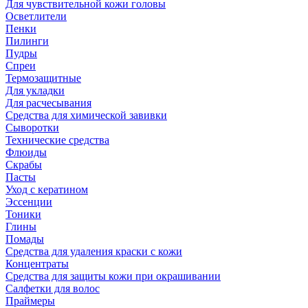
Для чувствительной кожи головы
Осветлители
Пенки
Пилинги
Пудры
Спреи
Термозащитные
Для укладки
Для расчесывания
Средства для химической завивки
Сыворотки
Технические средства
Флюиды
Скрабы
Пасты
Уход с кератином
Эссенции
Тоники
Глины
Помады
Средства для удаления краски с кожи
Концентраты
Средства для защиты кожи при окрашивании
Салфетки для волос
Праймеры