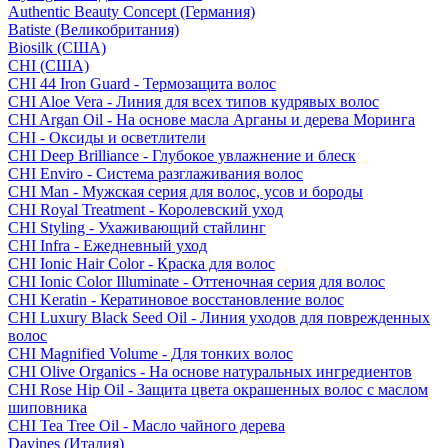
Authentic Beauty Concept (Германия)
Batiste (Великобритания)
Biosilk (США)
CHI (США)
CHI 44 Iron Guard - Термозащита волос
CHI Aloe Vera - Линия для всех типов кудрявых волос
CHI Argan Oil - На основе масла Арганы и дерева Моринга
CHI - Оксиды и осветлители
CHI Deep Brilliance - Глубокое увлажнение и блеск
CHI Enviro - Система разглаживания волос
CHI Man - Мужская серия для волос, усов и бороды
CHI Royal Treatment - Королевский уход
CHI Styling - Ухаживающий стайлинг
CHI Infra - Ежедневный уход
CHI Ionic Hair Color - Краска для волос
CHI Ionic Color Illuminate - Оттеночная серия для волос
CHI Keratin - Кератиновое восстановление волос
CHI Luxury Black Seed Oil - Линия уходов для поврежденных
волос
CHI Magnified Volume - Для тонких волос
CHI Olive Organics - На основе натуральных ингредиентов
CHI Rose Hip Oil - Защита цвета окрашенных волос с маслом
шиповника
CHI Tea Tree Oil - Масло чайного дерева
Davines (Италия)