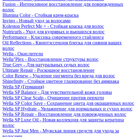
Fusion - Интенсивное восстановление для поврежденных
волос
Illumina Color - Стойкая крем-краска
Invigo - Новый уход за волосами
Koleston Perfect Me + - Стойкая краска для волос
Nutricurls - Уход для кудрявых и вьющихся волос
Performance - Классика современного стайлинга
Oil Reflections - Квинтэссенция блеска для сияния ваших
волос
Wella - Окислители
Wella°Plex - Восстановление структуры волос
True Grey - Для натуральных седых волос
Ultimate Repair - Роскошное восстановление
Color Renew - Удаление пигмента без вреда для волос
Shinefinity - Стойкое цветное глазирование без аммиака
Wella SP (Германия)
Wella SP Balance - Для чувствительной кожи головы
Wella SP Clear Scalp - Очищение против перхоти
Wella SP Color Save - Сохранение цвета для окрашенных волос
Wella SP Hydrate - Увлажнение для нормальных и сухих волос
Wella SP Repair - Восстановление для поврежденных волос
Wella SP Luxe Oil - Новая коллекция для защиты кератина
волос
Wella SP Just Men - Мужская линия средств для ухода за
волосами