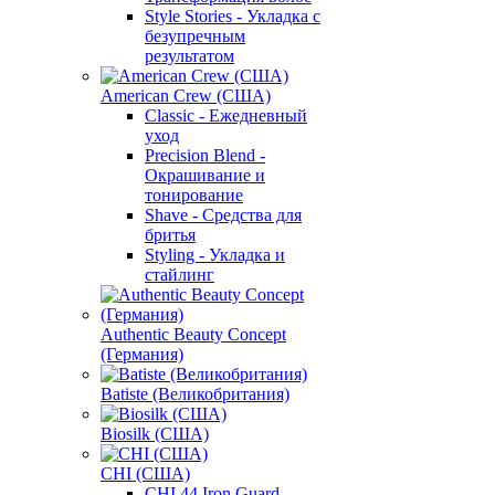
Style Stories - Укладка с
безупречным
результатом
American Crew (США)
Classic - Ежедневный
уход
Precision Blend -
Окрашивание и
тонирование
Shave - Средства для
бритья
Styling - Укладка и
стайлинг
Authentic Beauty Concept
(Германия)
Batiste (Великобритания)
Biosilk (США)
CHI (США)
CHI 44 Iron Guard -