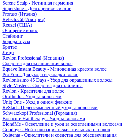
Serene Scalp - Истинная гармония
Supershine - Драгоценное сияние
Proraso (Италия)
RefectoCil (Австрия)
Reuzel (США)
Очищение волос
Стайлинг
Борода и усы
Бритье
Лицо
Revlon Professional (Испания)
Средства для окрашивания волос
Equave Instant Beauty - Мгновенная красота волос
Pro You - Для ухода и укладки волос
Revlonissimo 45 Days - Уход для окрашенных волосы
Style Masters - Средства для стайлинга
Revlon - Красители для волос
Orofluido - Уход за волосами
Uniq One - Уход в одном флаконе
ReStart - Переосмысленный уход за волосами
Schwarzkopf Professional (Германия)
Bonacure Hairtherapy - Уход за волосами
BlondMe - Осветление и уход за осветленными волосами
Goodbye - Нейтрализация нежелательных оттенков
Oxigenta - Окислители и средства для обесцвечивания