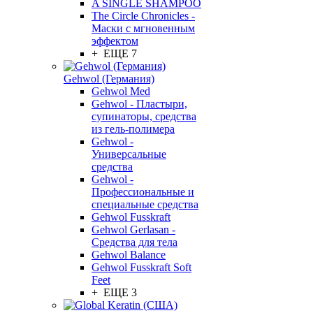
A SINGLE SHAMPOO
The Circle Chronicles -
Маски с мгновенным
эффектом
+ ЕЩЕ 7
Gehwol (Германия)
Gehwol Med
Gehwol - Пластыри,
супинаторы, средства
из гель-полимера
Gehwol -
Универсальные
средства
Gehwol -
Профессиональные и
специальные средства
Gehwol Fusskraft
Gehwol Gerlasan -
Средства для тела
Gehwol Balance
Gehwol Fusskraft Soft
Feet
+ ЕЩЕ 3