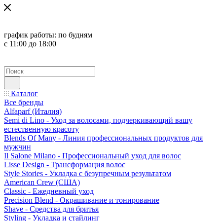
график работы:
по будням
с 11:00 до 18:00
Каталог
Все бренды
Alfaparf (Италия)
Semi di Lino - Уход за волосами, подчеркивающий вашу
естественную красоту
Blends Of Many - Линия профессиональных продуктов для
мужчин
Il Salone Milano - Профессиональный уход для волос
Lisse Design - Трансформация волос
Style Stories - Укладка с безупречным результатом
American Crew (США)
Classic - Ежедневный уход
Precision Blend - Окрашивание и тонирование
Shave - Средства для бритья
Styling - Укладка и стайлинг