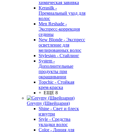
химическая завивка
Kerasilk -
Премиальный уход для
волос
Men Reshade -
Экспресс-коррекция
седины
New Blonde - Экспресс
осветление для
мелированных волос
Stylesign - Стайлинг
System -
Дополнительные
продукты при
окрашивании
Topchic - Стойкая
крем-краска
+ ЕЩЕ 8
Greymy (Швейцария)
Shine - Свет и блеск
изнутри
Style - Средства
укладки волос
Color - Линия для