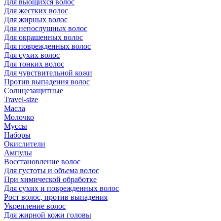
Для вьющихся волос
Для жестких волос
Для жирных волос
Для непослушных волос
Для окрашенных волос
Для поврежденных волос
Для сухих волос
Для тонких волос
Для чувствительной кожи
Против выпадения волос
Солнцезащитные
Travel-size
Масла
Молочко
Муссы
Наборы
Окислители
Ампулы
Восстановление волос
Для густоты и объема волос
При химической обработке
Для сухих и поврежденных волос
Рост волос, против выпадения
Укрепление волос
Для жирной кожи головы