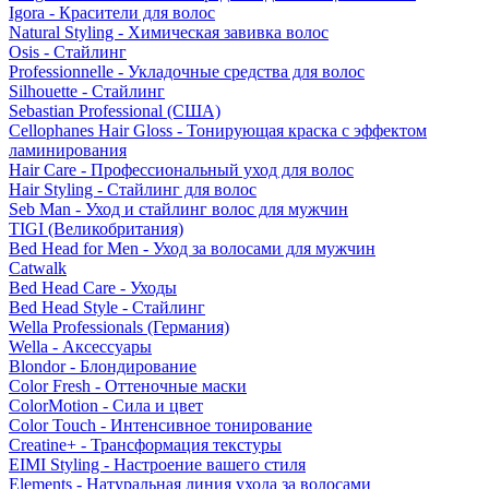
Igora - Красители для волос
Natural Styling - Химическая завивка волос
Osis - Стайлинг
Professionnelle - Укладочные средства для волос
Silhouette - Стайлинг
Sebastian Professional (США)
Cellophanes Hair Gloss - Тонирующая краска с эффектом
ламинирования
Hair Care - Профессиональный уход для волос
Hair Styling - Стайлинг для волос
Seb Man - Уход и стайлинг волос для мужчин
TIGI (Великобритания)
Bed Head for Men - Уход за волосами для мужчин
Catwalk
Bed Head Care - Уходы
Bed Head Style - Стайлинг
Wella Professionals (Германия)
Wella - Аксессуары
Blondor - Блондирование
Color Fresh - Оттеночные маски
ColorMotion - Сила и цвет
Color Touch - Интенсивное тонирование
Creatine+ - Трансформация текстуры
EIMI Styling - Настроение вашего стиля
Elements - Натуральная линия ухода за волосами