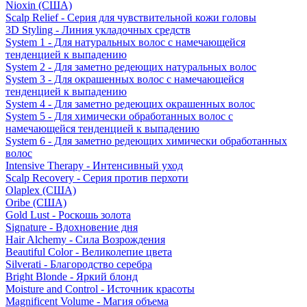
Nioxin (США)
Scalp Relief - Серия для чувствительной кожи головы
3D Styling - Линия укладочных средств
System 1 - Для натуральных волос с намечающейся
тенденцией к выпадению
System 2 - Для заметно редеющих натуральных волос
System 3 - Для окрашенных волос с намечающейся
тенденцией к выпадению
System 4 - Для заметно редеющих окрашенных волос
System 5 - Для химически обработанных волос с
намечающейся тенденцией к выпадению
System 6 - Для заметно редеющих химически обработанных
волос
Intensive Therapy - Интенсивный уход
Scalp Recovery - Серия против перхоти
Olaplex (США)
Oribe (США)
Gold Lust - Роскошь золота
Signature - Вдохновение дня
Hair Alchemy - Сила Возрождения
Beautiful Color - Великолепие цвета
Silverati - Благородство серебра
Bright Blonde - Яркий блонд
Moisture and Control - Источник красоты
Magnificent Volume - Магия объема