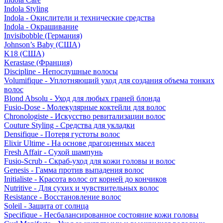
Indola Styling
Indola - Окислители и технические средства
Indola - Окрашивание
Invisibobble (Германия)
Johnson’s Baby (США)
K18 (США)
Kerastase (Франция)
Discipline - Непослушные волосы
Volumifique - Уплотняющий уход для создания объема тонких
волос
Blond Absolu - Уход для любых граней блонда
Fusio-Dose - Молекулярные коктейли для волос
Chronologiste - Искусство ревитализации волос
Couture Styling - Средства для укладки
Densifique - Потеря густоты волос
Elixir Ultime - На основе драгоценных масел
Fresh Affair - Сухой шампунь
Fusio-Scrub - Скраб-уход для кожи головы и волос
Genesis - Гамма против выпадения волос
Initialiste - Красота волос от корней до кончиков
Nutritive - Для сухих и чувствительных волос
Resistance - Восстановление волос
Soleil - Защита от солнца
Specifique - Несбалансированное состояние кожи головы