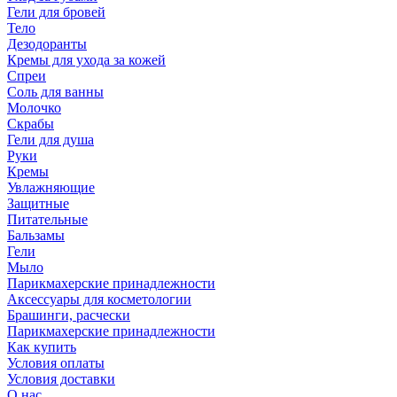
Гели для бровей
Тело
Дезодоранты
Кремы для ухода за кожей
Спреи
Соль для ванны
Молочко
Скрабы
Гели для душа
Руки
Кремы
Увлажняющие
Защитные
Питательные
Бальзамы
Гели
Мыло
Парикмахерские принадлежности
Аксессуары для косметологии
Брашинги, расчески
Парикмахерские принадлежности
Как купить
Условия оплаты
Условия доставки
О нас