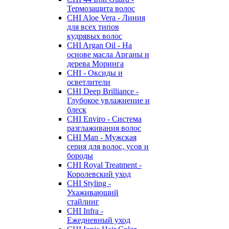
Термозащита волос
CHI Aloe Vera - Линия
для всех типов
кудрявых волос
CHI Argan Oil - На
основе масла Арганы и
дерева Моринга
CHI - Оксиды и
осветлители
CHI Deep Brilliance -
Глубокое увлажнение и
блеск
CHI Enviro - Система
разглаживания волос
CHI Man - Мужская
серия для волос, усов и
бороды
CHI Royal Treatment -
Королевский уход
CHI Styling -
Ухаживающий
стайлинг
CHI Infra -
Ежедневный уход