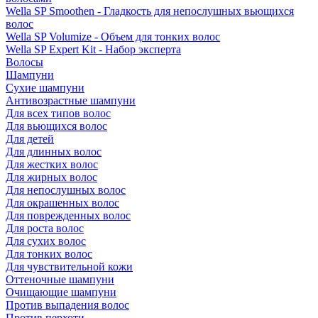
Wella SP Smoothen - Гладкость для непослушных вьющихся
волос
Wella SP Volumize - Объем для тонких волос
Wella SP Expert Kit - Набор эксперта
Волосы
Шампуни
Сухие шампуни
Антивозрастные шампуни
Для всех типов волос
Для вьющихся волос
Для детей
Для длинных волос
Для жестких волос
Для жирных волос
Для непослушных волос
Для окрашенных волос
Для поврежденных волос
Для роста волос
Для сухих волос
Для тонких волос
Для чувствительной кожи
Оттеночные шампуни
Очищающие шампуни
Против выпадения волос
Против перхоти