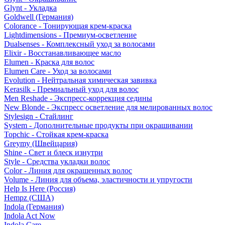
Glynt - Укладка
Goldwell (Германия)
Colorance - Тонирующая крем-краска
Lightdimensions - Премиум-осветление
Dualsenses - Комплексный уход за волосами
Elixir - Восстанавливающее масло
Elumen - Краска для волос
Elumen Care - Уход за волосами
Evolution - Нейтральная химическая завивка
Kerasilk - Премиальный уход для волос
Men Reshade - Экспресс-коррекция седины
New Blonde - Экспресс осветление для мелированных волос
Stylesign - Стайлинг
System - Дополнительные продукты при окрашивании
Topchic - Стойкая крем-краска
Greymy (Швейцария)
Shine - Свет и блеск изнутри
Style - Средства укладки волос
Color - Линия для окрашенных волос
Volume - Линия для объема, эластичности и упругости
Help Is Here (Россия)
Hempz (США)
Indola (Германия)
Indola Act Now
Indola Care