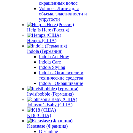
окрашенных волос
Volume - Линия для
объема, эластичности и
упругости
Help Is Here (Россия)
Hempz (США)
Indola (Германия)
Indola Act Now
Indola Care
Indola Styling
Indola - Окислители и
технические средства
Indola - Окрашивание
Invisibobble (Германия)
Johnson’s Baby (США)
K18 (США)
Kerastase (Франция)
Discipline -