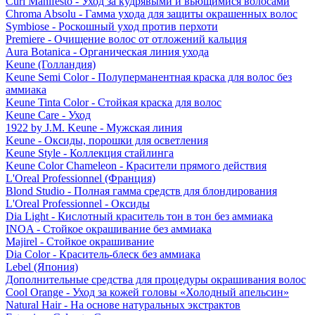
Curl Manifesto - Уход за кудрявыми и вьющимися волосами
Chroma Absolu - Гамма ухода для защиты окрашенных волос
Symbiose - Роскошный уход против перхоти
Premiere - Очищение волос от отложений кальция
Aura Botanica - Органическая линия ухода
Keune (Голландия)
Keune Semi Color - Полуперманентная краска для волос без
аммиака
Keune Tinta Color - Стойкая краска для волос
Keune Care - Уход
1922 by J.M. Keune - Мужская линия
Keune - Оксиды, порошки для осветления
Keune Style - Коллекция стайлинга
Keune Color Chameleon - Красители прямого действия
L'Oreal Professionnel (Франция)
Blond Studio - Полная гамма средств для блондирования
L'Oreal Professionnel - Оксиды
Dia Light - Кислотный краситель тон в тон без аммиака
INOA - Стойкое окрашивание без аммиака
Majirel - Стойкое окрашивание
Dia Color - Краситель-блеск без аммиака
Lebel (Япония)
Дополнительные средства для процедуры окрашивания волос
Cool Orange - Уход за кожей головы «Холодный апельсин»
Natural Hair - На основе натуральных экстрактов