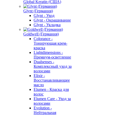
Global Keratin (США)
Glynt (Германия)
Glynt - Уход
Glynt - Окрашивание
Glynt - Укладка
Goldwell (Германия)
Colorance -
Тонирующая крем-
краска
Lightdimensions -
Премиум-осветление
Dualsenses -
Комплексный уход за
волосами
Elixir -
Восстанавливающее
масло
Elumen - Краска для
волос
Elumen Care - Уход за
волосами
Evolution -
Нейтральная