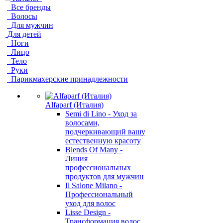
Все бренды
Волосы
Для мужчин
Для детей
Ноги
Лицо
Тело
Руки
Парикмахерские принадлежности
Alfaparf (Италия)
Semi di Lino - Уход за
волосами,
подчеркивающий вашу
естественную красоту
Blends Of Many -
Линия
профессиональных
продуктов для мужчин
Il Salone Milano -
Профессиональный
уход для волос
Lisse Design -
Трансформация волос