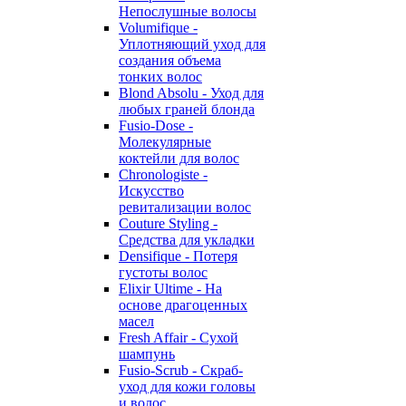
Непослушные волосы
Volumifique -
Уплотняющий уход для
создания объема
тонких волос
Blond Absolu - Уход для
любых граней блонда
Fusio-Dose -
Молекулярные
коктейли для волос
Chronologiste -
Искусство
ревитализации волос
Couture Styling -
Средства для укладки
Densifique - Потеря
густоты волос
Elixir Ultime - На
основе драгоценных
масел
Fresh Affair - Сухой
шампунь
Fusio-Scrub - Скраб-
уход для кожи головы
и волос