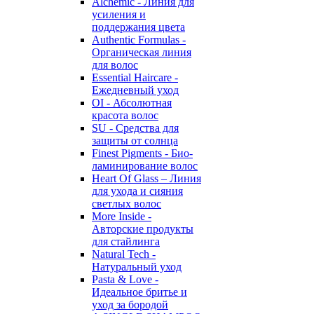
Alchemic - Линия для
усиления и
поддержания цвета
Authentic Formulas -
Органическая линия
для волос
Essential Haircare -
Eжедневный уход
OI - Абсолютная
красота волос
SU - Средства для
защиты от солнца
Finest Pigments - Био-
ламинирование волос
Heart Of Glass – Линия
для ухода и сияния
светлых волос
More Inside -
Авторские продукты
для стайлинга
Natural Tech -
Натуральный уход
Pasta & Love -
Идеальное бритье и
уход за бородой