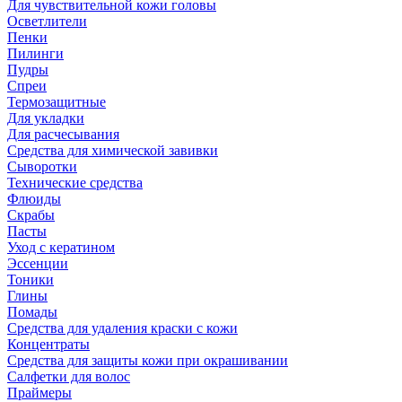
Для чувствительной кожи головы
Осветлители
Пенки
Пилинги
Пудры
Спреи
Термозащитные
Для укладки
Для расчесывания
Средства для химической завивки
Сыворотки
Технические средства
Флюиды
Скрабы
Пасты
Уход с кератином
Эссенции
Тоники
Глины
Помады
Средства для удаления краски с кожи
Концентраты
Средства для защиты кожи при окрашивании
Салфетки для волос
Праймеры