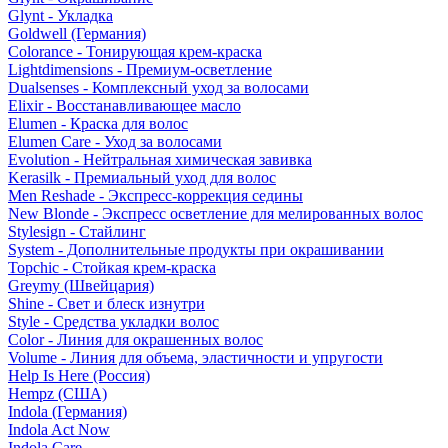
Glynt - Укладка
Goldwell (Германия)
Colorance - Тонирующая крем-краска
Lightdimensions - Премиум-осветление
Dualsenses - Комплексный уход за волосами
Elixir - Восстанавливающее масло
Elumen - Краска для волос
Elumen Care - Уход за волосами
Evolution - Нейтральная химическая завивка
Kerasilk - Премиальный уход для волос
Men Reshade - Экспресс-коррекция седины
New Blonde - Экспресс осветление для мелированных волос
Stylesign - Стайлинг
System - Дополнительные продукты при окрашивании
Topchic - Стойкая крем-краска
Greymy (Швейцария)
Shine - Свет и блеск изнутри
Style - Средства укладки волос
Color - Линия для окрашенных волос
Volume - Линия для объема, эластичности и упругости
Help Is Here (Россия)
Hempz (США)
Indola (Германия)
Indola Act Now
Indola Care