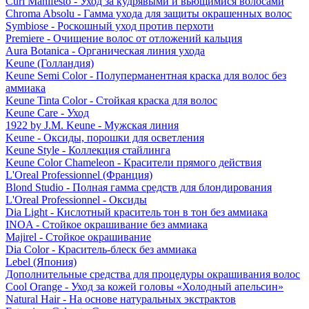
Curl Manifesto - Уход за кудрявыми и вьющимися волосами
Chroma Absolu - Гамма ухода для защиты окрашенных волос
Symbiose - Роскошный уход против перхоти
Premiere - Очищение волос от отложений кальция
Aura Botanica - Органическая линия ухода
Keune (Голландия)
Keune Semi Color - Полуперманентная краска для волос без
аммиака
Keune Tinta Color - Стойкая краска для волос
Keune Care - Уход
1922 by J.M. Keune - Мужская линия
Keune - Оксиды, порошки для осветления
Keune Style - Коллекция стайлинга
Keune Color Chameleon - Красители прямого действия
L'Oreal Professionnel (Франция)
Blond Studio - Полная гамма средств для блондирования
L'Oreal Professionnel - Оксиды
Dia Light - Кислотный краситель тон в тон без аммиака
INOA - Стойкое окрашивание без аммиака
Majirel - Стойкое окрашивание
Dia Color - Краситель-блеск без аммиака
Lebel (Япония)
Дополнительные средства для процедуры окрашивания волос
Cool Orange - Уход за кожей головы «Холодный апельсин»
Natural Hair - На основе натуральных экстрактов