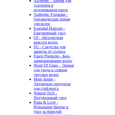
Alchemic - Линия для
усиления и
поддержания цвета
Authentic Formulas -
Органическая линия
для волос
Essential Haircare -
Eжедневный уход
OI - Абсолютная
красота волос
SU - Средства для
защиты от солнца
Finest Pigments - Био-
ламинирование волос
Heart Of Glass – Линия
для ухода и сияния
светлых волос
More Inside -
Авторские продукты
для стайлинга
Natural Tech -
Натуральный уход
Pasta & Love -
Идеальное бритье и
уход за бородой