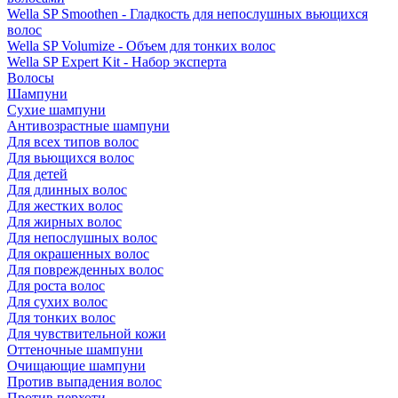
Wella SP Smoothen - Гладкость для непослушных вьющихся
волос
Wella SP Volumize - Объем для тонких волос
Wella SP Expert Kit - Набор эксперта
Волосы
Шампуни
Сухие шампуни
Антивозрастные шампуни
Для всех типов волос
Для вьющихся волос
Для детей
Для длинных волос
Для жестких волос
Для жирных волос
Для непослушных волос
Для окрашенных волос
Для поврежденных волос
Для роста волос
Для сухих волос
Для тонких волос
Для чувствительной кожи
Оттеночные шампуни
Очищающие шампуни
Против выпадения волос
Против перхоти