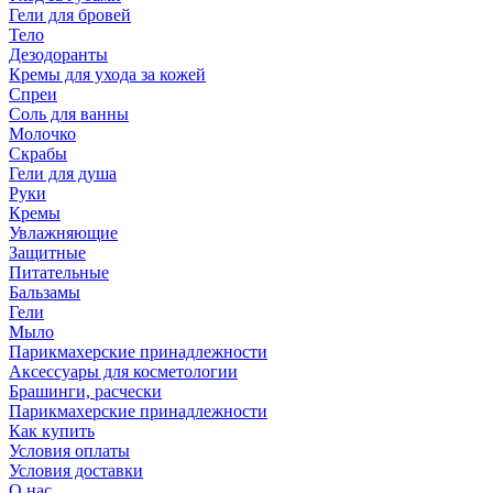
Гели для бровей
Тело
Дезодоранты
Кремы для ухода за кожей
Спреи
Соль для ванны
Молочко
Скрабы
Гели для душа
Руки
Кремы
Увлажняющие
Защитные
Питательные
Бальзамы
Гели
Мыло
Парикмахерские принадлежности
Аксессуары для косметологии
Брашинги, расчески
Парикмахерские принадлежности
Как купить
Условия оплаты
Условия доставки
О нас