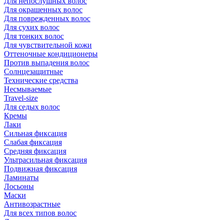
Для непослушных волос
Для окрашенных волос
Для поврежденных волос
Для сухих волос
Для тонких волос
Для чувствительной кожи
Оттеночные кондиционеры
Против выпадения волос
Солнцезащитные
Технические средства
Несмываемые
Travel-size
Для седых волос
Кремы
Лаки
Сильная фиксация
Слабая фиксация
Средняя фиксация
Ультрасильная фиксация
Подвижная фиксация
Ламинаты
Лосьоны
Маски
Антивозрастные
Для всех типов волос