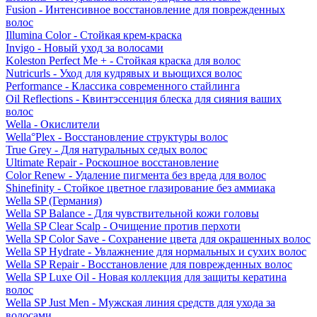
Fusion - Интенсивное восстановление для поврежденных
волос
Illumina Color - Стойкая крем-краска
Invigo - Новый уход за волосами
Koleston Perfect Me + - Стойкая краска для волос
Nutricurls - Уход для кудрявых и вьющихся волос
Performance - Классика современного стайлинга
Oil Reflections - Квинтэссенция блеска для сияния ваших
волос
Wella - Окислители
Wella°Plex - Восстановление структуры волос
True Grey - Для натуральных седых волос
Ultimate Repair - Роскошное восстановление
Color Renew - Удаление пигмента без вреда для волос
Shinefinity - Стойкое цветное глазирование без аммиака
Wella SP (Германия)
Wella SP Balance - Для чувствительной кожи головы
Wella SP Clear Scalp - Очищение против перхоти
Wella SP Color Save - Сохранение цвета для окрашенных волос
Wella SP Hydrate - Увлажнение для нормальных и сухих волос
Wella SP Repair - Восстановление для поврежденных волос
Wella SP Luxe Oil - Новая коллекция для защиты кератина
волос
Wella SP Just Men - Мужская линия средств для ухода за
волосами