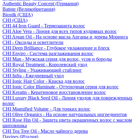
Authentic Beauty Concept (Германия)
Batiste (Великобритания)
Biosilk (США)
CHI (США)
CHI 44 Iron Guard - Термозащита волос
CHI Aloe Vera - Линия для всех типов кудрявых волос
CHI Argan Oil - На основе масла Арганы и дерева Моринга
CHI - Оксиды и осветлители
CHI Deep Brilliance - Глубокое увлажнение и блеск
CHI Enviro - Система разглаживания волос
CHI Man - Мужская серия для волос, усов и бороды
CHI Royal Treatment - Королевский уход
CHI Styling - Ухаживающий стайлинг
CHI Infra - Ежедневный уход
CHI Ionic Hair Color - Краска для волос
CHI Ionic Color Illuminate - Оттеночная серия для волос
CHI Keratin - Кератиновое восстановление волос
CHI Luxury Black Seed Oil - Линия уходов для поврежденных
волос
CHI Magnified Volume - Для тонких волос
CHI Olive Organics - На основе натуральных ингредиентов
CHI Rose Hip Oil - Защита цвета окрашенных волос с маслом
шиповника
CHI Tea Tree Oil - Масло чайного дерева
Davines (Италия)