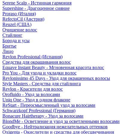
Serene Scalp - Истинная гармония
Supershine - Драгоценное сияние
Proraso (Италия)
RefectoCil (Австрия)
Reuzel (США)
Очищение волос
Стайлинг
Борода и усы
Бритье
Лицо
Revlon Professional (Испания)
Средства для окрашивания волос
Equave Instant Beauty - Мгновенная красота волос
Pro You - Для ухода и укладки волос
Revlonissimo 45 Days - Уход для окрашенных волосы
Style Masters - Средства для стайлинга
Revlon - Красители для волос
Orofluido - Уход за волосами
Uniq One - Уход в одном флаконе
ReStart - Переосмысленный уход за волосами
Schwarzkopf Professional (Германия)
Bonacure Hairtherapy - Уход за волосами
BlondMe - Осветление и уход за осветленными волосами
Goodbye - Нейтрализация нежелательных оттенков
Oxigenta - Окислители и средства для обесцвечивания