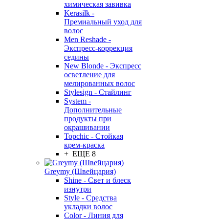
химическая завивка
Kerasilk -
Премиальный уход для
волос
Men Reshade -
Экспресс-коррекция
седины
New Blonde - Экспресс
осветление для
мелированных волос
Stylesign - Стайлинг
System -
Дополнительные
продукты при
окрашивании
Topchic - Стойкая
крем-краска
+ ЕЩЕ 8
Greymy (Швейцария)
Shine - Свет и блеск
изнутри
Style - Средства
укладки волос
Color - Линия для