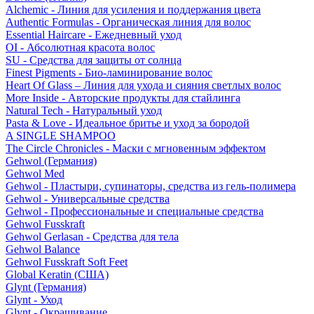
Alchemic - Линия для усиления и поддержания цвета
Authentic Formulas - Органическая линия для волос
Essential Haircare - Eжедневный уход
OI - Абсолютная красота волос
SU - Средства для защиты от солнца
Finest Pigments - Био-ламинирование волос
Heart Of Glass – Линия для ухода и сияния светлых волос
More Inside - Авторские продукты для стайлинга
Natural Tech - Натуральный уход
Pasta & Love - Идеальное бритье и уход за бородой
A SINGLE SHAMPOO
The Circle Chronicles - Маски с мгновенным эффектом
Gehwol (Германия)
Gehwol Med
Gehwol - Пластыри, супинаторы, средства из гель-полимера
Gehwol - Универсальные средства
Gehwol - Профессиональные и специальные средства
Gehwol Fusskraft
Gehwol Gerlasan - Средства для тела
Gehwol Balance
Gehwol Fusskraft Soft Feet
Global Keratin (США)
Glynt (Германия)
Glynt - Уход
Glynt - Окрашивание