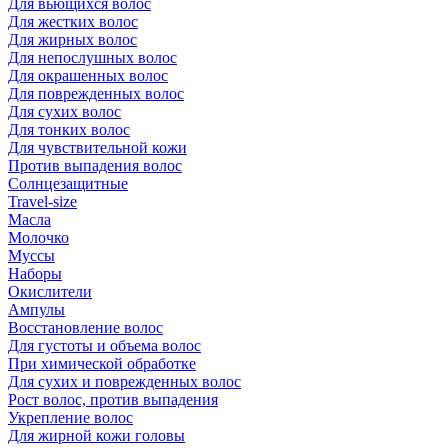
Для вьющихся волос
Для жестких волос
Для жирных волос
Для непослушных волос
Для окрашенных волос
Для поврежденных волос
Для сухих волос
Для тонких волос
Для чувствительной кожи
Против выпадения волос
Солнцезащитные
Travel-size
Масла
Молочко
Муссы
Наборы
Окислители
Ампулы
Восстановление волос
Для густоты и объема волос
При химической обработке
Для сухих и поврежденных волос
Рост волос, против выпадения
Укрепление волос
Для жирной кожи головы