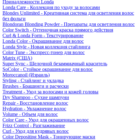
Принадлежности Londa
Londa Care - Коллекция по уходу за волосами
Blondes Unlimited - Креативная система для осветления волос
без фольги
Blondoran Blonding Powder - Препараты для осветления волос
Color Switch - Оттеночная краска прямого действия
Curl & Londa Form - Текстурирование
Londa Color - Окрашивание для волос
Londa Style - Новая коллекция стайлинга
Color Tune - Экспресс-тонер для волос
Matrix (США)
Super Sync - Щелочной безаммиачный краситель
SoColor - Стойкое окрашивание для волос
Moroccanoil (Израиль)
Styling - Стайлинг и укладка
Brushes - Брашинги и расчески
Treatment - Уход за волосами и кожей головы
Dry Shampoo - Сухие шампуни
Repair - Восстановление волос
Hydration - Увлажнение волос
Volume - Объем для волос
Color Care - Уход для окрашенных волос
Frizz Control - Разглаживание
Curl - Уход для кудрявых волос
Color Depositing Mask - Тонирующие маски