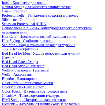
Igora - Красители для волос
Natural Styling - Химическая завивка волос
Osis - Стайлинг
Professionnelle - Укладочные средства для волос
Silhouette - Стайлинг
Sebastian Professional (США)
Cellophanes Hair Gloss - Тонирующая краска с эффектом
ламинирования
Hair Care - Профессиональный уход для волос
Hair Styling - Стайлинг для волос
Seb Man - Уход и стайлинг волос для мужчин
TIGI (Великобритания)
Bed Head for Men - Уход за волосами для мужчин
Catwalk
Bed Head Care - Уходы
Bed Head Style - Стайлинг
Wella Professionals (Германия)
Wella - Аксессуары
Blondor - Блондирование
Color Fresh - Оттеночные маски
ColorMotion - Сила и цвет
Color Touch - Интенсивное тонирование
Creatine+ - Трансформация текстуры
EIMI Styling - Настроение вашего стиля
Elements - Натуральная линия ухода за волосами