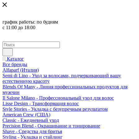
график работы:
по будням
с 11:00 до 18:00
Каталог
Все бренды
Alfaparf (Италия)
Semi di Lino - Уход за волосами, подчеркивающий вашу
естественную красоту
Blends Of Many - Линия профессиональных продуктов для
мужчин
Il Salone Milano - Профессиональный уход для волос
Lisse Design - Трансформация волос
Style Stories - Укладка с безупречным результатом
American Crew (США)
Classic - Ежедневный уход
Precision Blend - Окрашивание и тонирование
Shave - Средства для бритья
Styling - Укладка и стайлинг