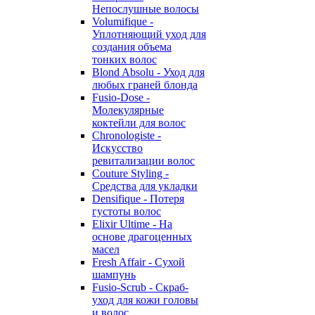
Непослушные волосы
Volumifique -
Уплотняющий уход для
создания объема
тонких волос
Blond Absolu - Уход для
любых граней блонда
Fusio-Dose -
Молекулярные
коктейли для волос
Chronologiste -
Искусство
ревитализации волос
Couture Styling -
Средства для укладки
Densifique - Потеря
густоты волос
Elixir Ultime - На
основе драгоценных
масел
Fresh Affair - Сухой
шампунь
Fusio-Scrub - Скраб-
уход для кожи головы
и волос