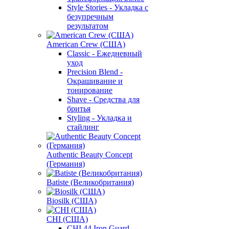
Style Stories - Укладка с
безупречным
результатом
American Crew (США)
Classic - Ежедневный
уход
Precision Blend -
Окрашивание и
тонирование
Shave - Средства для
бритья
Styling - Укладка и
стайлинг
Authentic Beauty Concept
(Германия)
Batiste (Великобритания)
Biosilk (США)
CHI (США)
CHI 44 Iron Guard -