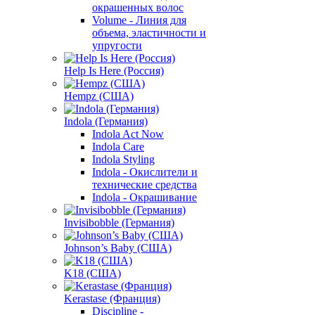
окрашенных волос
Volume - Линия для
объема, эластичности и
упругости
Help Is Here (Россия)
Hempz (США)
Indola (Германия)
Indola Act Now
Indola Care
Indola Styling
Indola - Окислители и
технические средства
Indola - Окрашивание
Invisibobble (Германия)
Johnson’s Baby (США)
K18 (США)
Kerastase (Франция)
Discipline -