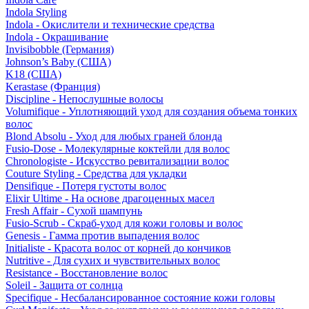
Indola Styling
Indola - Окислители и технические средства
Indola - Окрашивание
Invisibobble (Германия)
Johnson’s Baby (США)
K18 (США)
Kerastase (Франция)
Discipline - Непослушные волосы
Volumifique - Уплотняющий уход для создания объема тонких
волос
Blond Absolu - Уход для любых граней блонда
Fusio-Dose - Молекулярные коктейли для волос
Chronologiste - Искусство ревитализации волос
Couture Styling - Средства для укладки
Densifique - Потеря густоты волос
Elixir Ultime - На основе драгоценных масел
Fresh Affair - Сухой шампунь
Fusio-Scrub - Скраб-уход для кожи головы и волос
Genesis - Гамма против выпадения волос
Initialiste - Красота волос от корней до кончиков
Nutritive - Для сухих и чувствительных волос
Resistance - Восстановление волос
Soleil - Защита от солнца
Specifique - Несбалансированное состояние кожи головы