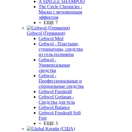
A SINGLE SHAMPOO
The Circle Chronicles -
Маски с мгновенным
эффектом
+ ЕЩЕ 7
Gehwol (Германия)
Gehwol Med
Gehwol - Пластыри,
супинаторы, средства
из гель-полимера
Gehwol -
Универсальные
средства
Gehwol -
Профессиональные и
специальные средства
Gehwol Fusskraft
Gehwol Gerlasan -
Средства для тела
Gehwol Balance
Gehwol Fusskraft Soft
Feet
+ ЕЩЕ 3