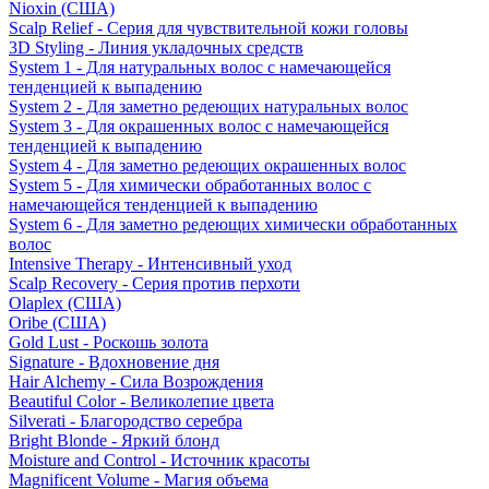
Nioxin (США)
Scalp Relief - Серия для чувствительной кожи головы
3D Styling - Линия укладочных средств
System 1 - Для натуральных волос с намечающейся
тенденцией к выпадению
System 2 - Для заметно редеющих натуральных волос
System 3 - Для окрашенных волос с намечающейся
тенденцией к выпадению
System 4 - Для заметно редеющих окрашенных волос
System 5 - Для химически обработанных волос с
намечающейся тенденцией к выпадению
System 6 - Для заметно редеющих химически обработанных
волос
Intensive Therapy - Интенсивный уход
Scalp Recovery - Серия против перхоти
Olaplex (США)
Oribe (США)
Gold Lust - Роскошь золота
Signature - Вдохновение дня
Hair Alchemy - Сила Возрождения
Beautiful Color - Великолепие цвета
Silverati - Благородство серебра
Bright Blonde - Яркий блонд
Moisture and Control - Источник красоты
Magnificent Volume - Магия объема