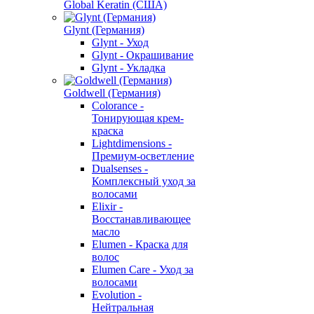
Global Keratin (США)
Glynt (Германия)
Glynt - Уход
Glynt - Окрашивание
Glynt - Укладка
Goldwell (Германия)
Colorance -
Тонирующая крем-
краска
Lightdimensions -
Премиум-осветление
Dualsenses -
Комплексный уход за
волосами
Elixir -
Восстанавливающее
масло
Elumen - Краска для
волос
Elumen Care - Уход за
волосами
Evolution -
Нейтральная