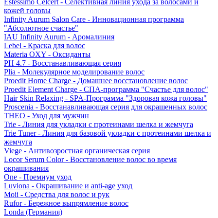
Estessimo Celcert - Селективная линия ухода за волосами и
кожей головы
Infinity Aurum Salon Care - Инновационная программа
"Абсолютное счастье"
IAU Infinity Aurum - Аромалиния
Lebel - Краска для волос
Materia OXY - Оксиданты
PH 4.7 - Восстанавливающая серия
Plia - Молекулярное моделирование волос
Proedit Home Charge - Домашнее восстановление волос
Proedit Element Charge - СПА-программа "Счастье для волос"
Hair Skin Relaxing - SPA-Программа "Здоровая кожа головы"
Proscenia - Восстанавливающая серия для окрашенных волос
THEO - Уход для мужчин
Trie - Линия для укладки с протеинами шелка и жемчуга
Trie Tuner - Линия для базовой укладки с протеинами шелка и
жемчуга
Viege - Антивозростная органическая серия
Locor Serum Color - Восстановление волос во время
окрашивания
One - Премиум уход
Luviona - Окрашивание и anti-age уход
Moii - Средства для волос и рук
Rufor - Бережное выпрямление волос
Londa (Германия)