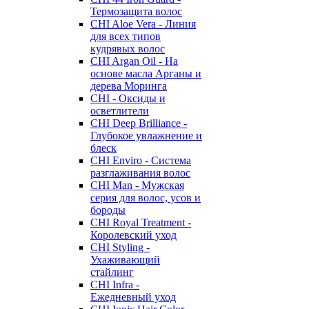
Термозащита волос
CHI Aloe Vera - Линия
для всех типов
кудрявых волос
CHI Argan Oil - На
основе масла Арганы и
дерева Моринга
CHI - Оксиды и
осветлители
CHI Deep Brilliance -
Глубокое увлажнение и
блеск
CHI Enviro - Система
разглаживания волос
CHI Man - Мужская
серия для волос, усов и
бороды
CHI Royal Treatment -
Королевский уход
CHI Styling -
Ухаживающий
стайлинг
CHI Infra -
Ежедневный уход