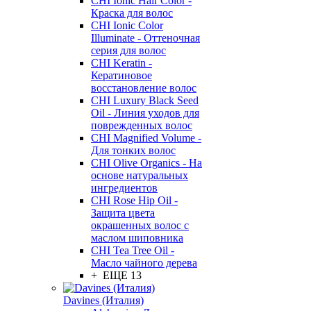
CHI Ionic Hair Color -
Краска для волос
CHI Ionic Color
Illuminate - Оттеночная
серия для волос
CHI Keratin -
Кератиновое
восстановление волос
CHI Luxury Black Seed
Oil - Линия уходов для
поврежденных волос
CHI Magnified Volume -
Для тонких волос
CHI Olive Organics - На
основе натуральных
ингредиентов
CHI Rose Hip Oil -
Защита цвета
окрашенных волос с
маслом шиповника
CHI Tea Tree Oil -
Масло чайного дерева
+ ЕЩЕ 13
Davines (Италия)