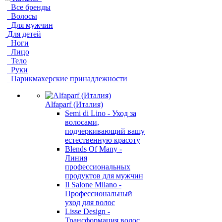
Все бренды
Волосы
Для мужчин
Для детей
Ноги
Лицо
Тело
Руки
Парикмахерские принадлежности
Alfaparf (Италия)
Semi di Lino - Уход за
волосами,
подчеркивающий вашу
естественную красоту
Blends Of Many -
Линия
профессиональных
продуктов для мужчин
Il Salone Milano -
Профессиональный
уход для волос
Lisse Design -
Трансформация волос