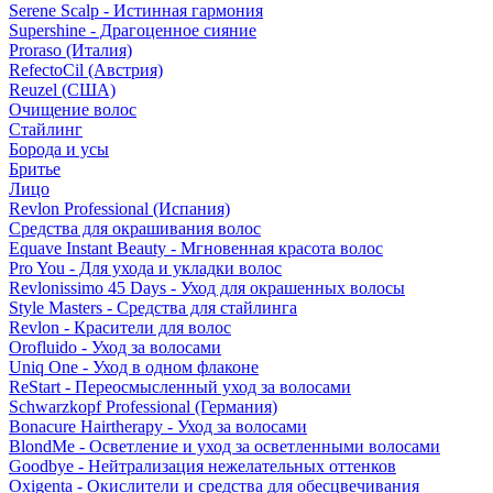
Serene Scalp - Истинная гармония
Supershine - Драгоценное сияние
Proraso (Италия)
RefectoCil (Австрия)
Reuzel (США)
Очищение волос
Стайлинг
Борода и усы
Бритье
Лицо
Revlon Professional (Испания)
Средства для окрашивания волос
Equave Instant Beauty - Мгновенная красота волос
Pro You - Для ухода и укладки волос
Revlonissimo 45 Days - Уход для окрашенных волосы
Style Masters - Средства для стайлинга
Revlon - Красители для волос
Orofluido - Уход за волосами
Uniq One - Уход в одном флаконе
ReStart - Переосмысленный уход за волосами
Schwarzkopf Professional (Германия)
Bonacure Hairtherapy - Уход за волосами
BlondMe - Осветление и уход за осветленными волосами
Goodbye - Нейтрализация нежелательных оттенков
Oxigenta - Окислители и средства для обесцвечивания