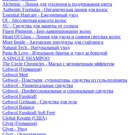
Alchemic - Линия для усиления и поддержания цвета
Authentic Formulas - Органическая линия для волос
Essential Haircare - Eжедневный уход
OI - Абсолютная красота волос
SU - Средства для защиты от солнца
Finest Pigments - Био-ламинирование волос
Heart Of Glass – Линия для ухода и сияния светлых волос
More Inside - Авторские продукты для стайлинга
Natural Tech - Натуральный уход
Pasta & Love - Идеальное бритье и уход за бородой
A SINGLE SHAMPOO
The Circle Chronicles - Маски с мгновенным эффектом
Gehwol (Германия)
Gehwol Med
Gehwol - Пластыри, супинаторы, средства из гель-полимера
Gehwol - Универсальные средства
Gehwol - Профессиональные и специальные средства
Gehwol Fusskraft
Gehwol Gerlasan - Средства для тела
Gehwol Balance
Gehwol Fusskraft Soft Feet
Global Keratin (США)
Glynt (Германия)
Glynt - Уход
Glynt - Окрашивание