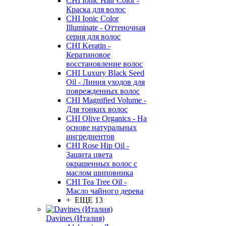
CHI Ionic Hair Color -
Краска для волос
CHI Ionic Color
Illuminate - Оттеночная
серия для волос
CHI Keratin -
Кератиновое
восстановление волос
CHI Luxury Black Seed
Oil - Линия уходов для
поврежденных волос
CHI Magnified Volume -
Для тонких волос
CHI Olive Organics - На
основе натуральных
ингредиентов
CHI Rose Hip Oil -
Защита цвета
окрашенных волос с
маслом шиповника
CHI Tea Tree Oil -
Масло чайного дерева
+ ЕЩЕ 13
Davines (Италия)