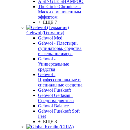
A SINGLE SHAMPOO
The Circle Chronicles -
Маски с мгновенным
эффектом
+ ЕЩЕ 7
Gehwol (Германия)
Gehwol Med
Gehwol - Пластыри,
супинаторы, средства
из гель-полимера
Gehwol -
Универсальные
средства
Gehwol -
Профессиональные и
специальные средства
Gehwol Fusskraft
Gehwol Gerlasan -
Средства для тела
Gehwol Balance
Gehwol Fusskraft Soft
Feet
+ ЕЩЕ 3