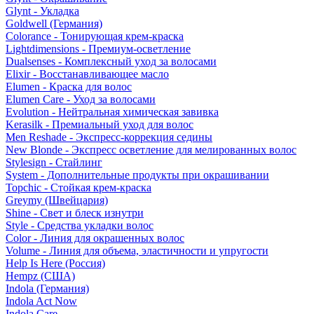
Glynt - Укладка
Goldwell (Германия)
Colorance - Тонирующая крем-краска
Lightdimensions - Премиум-осветление
Dualsenses - Комплексный уход за волосами
Elixir - Восстанавливающее масло
Elumen - Краска для волос
Elumen Care - Уход за волосами
Evolution - Нейтральная химическая завивка
Kerasilk - Премиальный уход для волос
Men Reshade - Экспресс-коррекция седины
New Blonde - Экспресс осветление для мелированных волос
Stylesign - Стайлинг
System - Дополнительные продукты при окрашивании
Topchic - Стойкая крем-краска
Greymy (Швейцария)
Shine - Свет и блеск изнутри
Style - Средства укладки волос
Color - Линия для окрашенных волос
Volume - Линия для объема, эластичности и упругости
Help Is Here (Россия)
Hempz (США)
Indola (Германия)
Indola Act Now
Indola Care