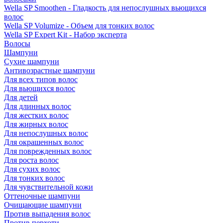
Wella SP Smoothen - Гладкость для непослушных вьющихся
волос
Wella SP Volumize - Объем для тонких волос
Wella SP Expert Kit - Набор эксперта
Волосы
Шампуни
Сухие шампуни
Антивозрастные шампуни
Для всех типов волос
Для вьющихся волос
Для детей
Для длинных волос
Для жестких волос
Для жирных волос
Для непослушных волос
Для окрашенных волос
Для поврежденных волос
Для роста волос
Для сухих волос
Для тонких волос
Для чувствительной кожи
Оттеночные шампуни
Очищающие шампуни
Против выпадения волос
Против перхоти