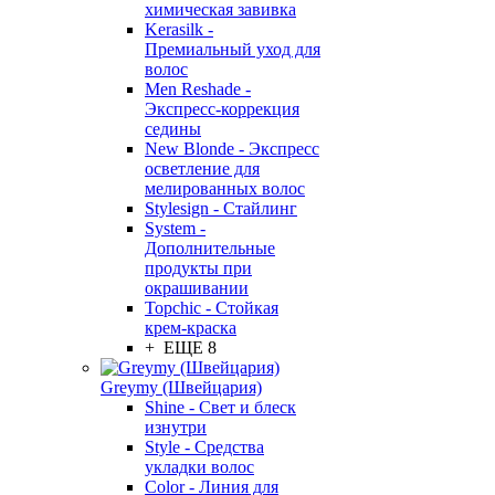
химическая завивка
Kerasilk -
Премиальный уход для
волос
Men Reshade -
Экспресс-коррекция
седины
New Blonde - Экспресс
осветление для
мелированных волос
Stylesign - Стайлинг
System -
Дополнительные
продукты при
окрашивании
Topchic - Стойкая
крем-краска
+ ЕЩЕ 8
Greymy (Швейцария)
Shine - Свет и блеск
изнутри
Style - Средства
укладки волос
Color - Линия для