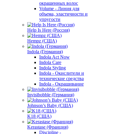
окрашенных волос
Volume - Линия для
объема, эластичности и
упругости
Help Is Here (Россия)
Hempz (США)
Indola (Германия)
Indola Act Now
Indola Care
Indola Styling
Indola - Окислители и
технические средства
Indola - Окрашивание
Invisibobble (Германия)
Johnson’s Baby (США)
K18 (США)
Kerastase (Франция)
Discipline -