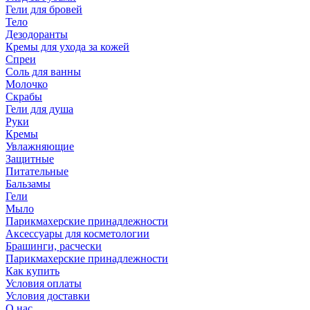
Гели для бровей
Тело
Дезодоранты
Кремы для ухода за кожей
Спреи
Соль для ванны
Молочко
Скрабы
Гели для душа
Руки
Кремы
Увлажняющие
Защитные
Питательные
Бальзамы
Гели
Мыло
Парикмахерские принадлежности
Аксессуары для косметологии
Брашинги, расчески
Парикмахерские принадлежности
Как купить
Условия оплаты
Условия доставки
О нас