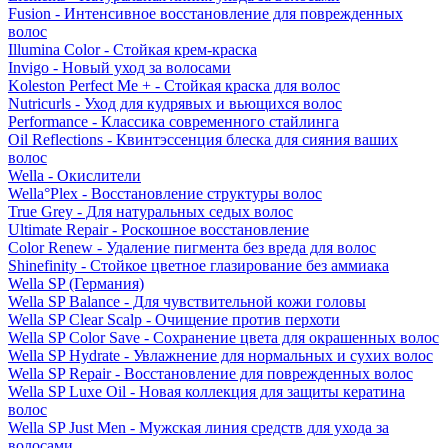
Fusion - Интенсивное восстановление для поврежденных
волос
Illumina Color - Стойкая крем-краска
Invigo - Новый уход за волосами
Koleston Perfect Me + - Стойкая краска для волос
Nutricurls - Уход для кудрявых и вьющихся волос
Performance - Классика современного стайлинга
Oil Reflections - Квинтэссенция блеска для сияния ваших
волос
Wella - Окислители
Wella°Plex - Восстановление структуры волос
True Grey - Для натуральных седых волос
Ultimate Repair - Роскошное восстановление
Color Renew - Удаление пигмента без вреда для волос
Shinefinity - Стойкое цветное глазирование без аммиака
Wella SP (Германия)
Wella SP Balance - Для чувствительной кожи головы
Wella SP Clear Scalp - Очищение против перхоти
Wella SP Color Save - Сохранение цвета для окрашенных волос
Wella SP Hydrate - Увлажнение для нормальных и сухих волос
Wella SP Repair - Восстановление для поврежденных волос
Wella SP Luxe Oil - Новая коллекция для защиты кератина
волос
Wella SP Just Men - Мужская линия средств для ухода за
волосами