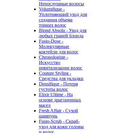
Непослушные волосы
Volumifique -
Уплотняющий уход для
создания объема
тонких волос
Blond Absolu - Уход для
любых граней блонда
Fusio-Dose -
Молекулярные
коктейли для волос
Chronologiste -
Искусство
ревитализации волос
Couture Styling -
Средства для укладки
Densifique - Потеря
густоты волос
Elixir Ultime - На
основе драгоценных
масел
Fresh Affair - Сухой
шампунь
Fusio-Scrub - Скраб-
уход для кожи головы
и волос