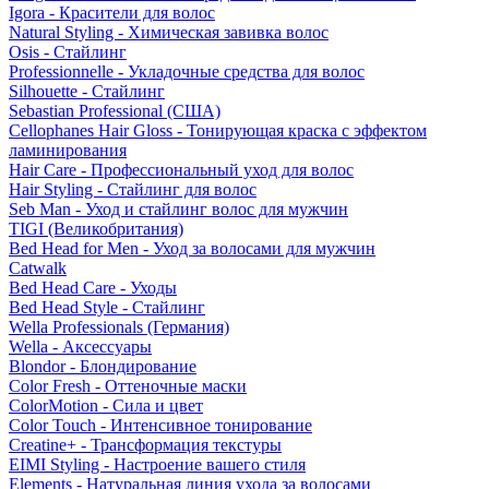
Igora - Красители для волос
Natural Styling - Химическая завивка волос
Osis - Стайлинг
Professionnelle - Укладочные средства для волос
Silhouette - Стайлинг
Sebastian Professional (США)
Cellophanes Hair Gloss - Тонирующая краска с эффектом
ламинирования
Hair Care - Профессиональный уход для волос
Hair Styling - Стайлинг для волос
Seb Man - Уход и стайлинг волос для мужчин
TIGI (Великобритания)
Bed Head for Men - Уход за волосами для мужчин
Catwalk
Bed Head Care - Уходы
Bed Head Style - Стайлинг
Wella Professionals (Германия)
Wella - Аксессуары
Blondor - Блондирование
Color Fresh - Оттеночные маски
ColorMotion - Сила и цвет
Color Touch - Интенсивное тонирование
Creatine+ - Трансформация текстуры
EIMI Styling - Настроение вашего стиля
Elements - Натуральная линия ухода за волосами