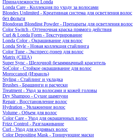
Принадлежности Londa
Londa Care - Коллекция по уходу за волосами
Blondes Unlimited - Креативная система для осветления волос
без фольги
Blondoran Blonding Powder - Препараты для осветления волос
Color Switch - Оттеночная краска прямого действия
Curl & Londa Form - Текстурирование
Londa Color - Окрашивание для волос
Londa Style - Новая коллекция стайлинга
Color Tune - Экспресс-тонер для волос
Matrix (США)
Super Sync - Щелочной безаммиачный краситель
SoColor - Стойкое окрашивание для волос
Moroccanoil (Израиль)
Styling - Стайлинг и укладка
Brushes - Брашинги и расчески
Treatment - Уход за волосами и кожей головы
Dry Shampoo - Сухие шампуни
Repair - Восстановление волос
Hydration - Увлажнение волос
Volume - Объем для волос
Color Care - Уход для окрашенных волос
Frizz Control - Разглаживание
Curl - Уход для кудрявых волос
Color Depositing Mask - Тонирующие маски