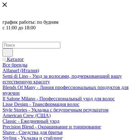
график работы:
по будням
с 11:00 до 18:00
Каталог
Все бренды
Alfaparf (Италия)
Semi di Lino - Уход за волосами, подчеркивающий вашу
естественную красоту
Blends Of Many - Линия профессиональных продуктов для
мужчин
Il Salone Milano - Профессиональный уход для волос
Lisse Design - Трансформация волос
Style Stories - Укладка с безупречным результатом
American Crew (США)
Classic - Ежедневный уход
Precision Blend - Окрашивание и тонирование
Shave - Средства для бритья
Styling - Укладка и стайлинг