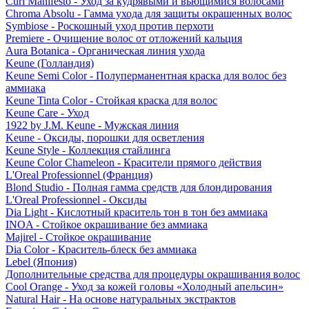
Curl Manifesto - Уход за кудрявыми и вьющимися волосами
Chroma Absolu - Гамма ухода для защиты окрашенных волос
Symbiose - Роскошный уход против перхоти
Premiere - Очищение волос от отложений кальция
Aura Botanica - Органическая линия ухода
Keune (Голландия)
Keune Semi Color - Полуперманентная краска для волос без
аммиака
Keune Tinta Color - Стойкая краска для волос
Keune Care - Уход
1922 by J.M. Keune - Мужская линия
Keune - Оксиды, порошки для осветления
Keune Style - Коллекция стайлинга
Keune Color Chameleon - Красители прямого действия
L'Oreal Professionnel (Франция)
Blond Studio - Полная гамма средств для блондирования
L'Oreal Professionnel - Оксиды
Dia Light - Кислотный краситель тон в тон без аммиака
INOA - Стойкое окрашивание без аммиака
Majirel - Стойкое окрашивание
Dia Color - Краситель-блеск без аммиака
Lebel (Япония)
Дополнительные средства для процедуры окрашивания волос
Cool Orange - Уход за кожей головы «Холодный апельсин»
Natural Hair - На основе натуральных экстрактов