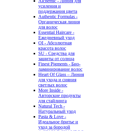
Alchemic - Линия для
усиления и
поддержания цвета
Authentic Formulas -
Органическая линия
для волос
Essential Haircare -
Eжедневный уход
OI - Абсолютная
красота волос
SU - Средства для
защиты от солнца
Finest Pigments - Био-
ламинирование волос
Heart Of Glass – Линия
для ухода и сияния
светлых волос
More Inside -
Авторские продукты
для стайлинга
Natural Tech -
Натуральный уход
Pasta & Love -
Идеальное бритье и
уход за бородой