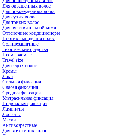
Для непослушных волос
Для окрашенных волос
Для поврежденных волос
Для сухих волос
Для тонких волос
Для чувствительной кожи
Оттеночные кондиционеры
Против выпадения волос
Солнцезащитные
Технические средства
Несмываемые
Travel-size
Для седых волос
Кремы
Лаки
Сильная фиксация
Слабая фиксация
Средняя фиксация
Ультрасильная фиксация
Подвижная фиксация
Ламинаты
Лосьоны
Маски
Антивозрастные
Для всех типов волос