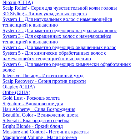
Nioxin (США)
Scalp Relief - Серия для чувствительной кожи головы
3D Styling - Линия укладочных средств
System 1 - Для натуральных волос с намечающейся
тенденцией к выпадению
System 2 - Для заметно редеющих натуральных волос
System 3 - Для окрашенных волос с намечающейся
тенденцией к выпадению
System 4 - Для заметно редеющих окрашенных волос
System 5 - Для химически обработанных волос с
намечающейся тенденцией к выпадению
System 6 - Для заметно редеющих химически обработанных
волос
Intensive Therapy - Интенсивный уход
Scalp Recovery - Серия против перхоти
Olaplex (США)
Oribe (США)
Gold Lust - Роскошь золота
Signature - Вдохновение дня
Hair Alchemy - Сила Возрождения
Beautiful Color - Великолепие цвета
Silverati - Благородство серебра
Bright Blonde - Яркий блонд
Moisture and Control - Источник красоты
Magnificent Volume - Магия объема