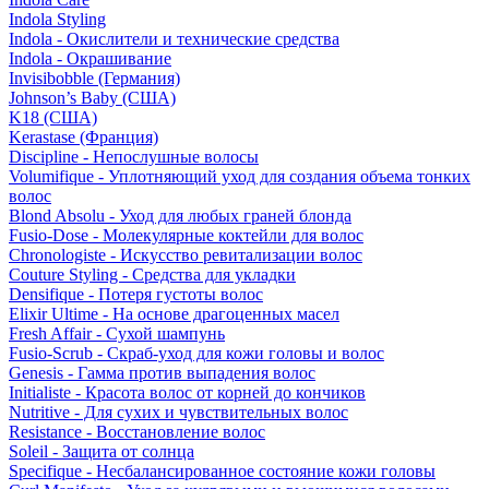
Indola Styling
Indola - Окислители и технические средства
Indola - Окрашивание
Invisibobble (Германия)
Johnson’s Baby (США)
K18 (США)
Kerastase (Франция)
Discipline - Непослушные волосы
Volumifique - Уплотняющий уход для создания объема тонких
волос
Blond Absolu - Уход для любых граней блонда
Fusio-Dose - Молекулярные коктейли для волос
Chronologiste - Искусство ревитализации волос
Couture Styling - Средства для укладки
Densifique - Потеря густоты волос
Elixir Ultime - На основе драгоценных масел
Fresh Affair - Сухой шампунь
Fusio-Scrub - Скраб-уход для кожи головы и волос
Genesis - Гамма против выпадения волос
Initialiste - Красота волос от корней до кончиков
Nutritive - Для сухих и чувствительных волос
Resistance - Восстановление волос
Soleil - Защита от солнца
Specifique - Несбалансированное состояние кожи головы