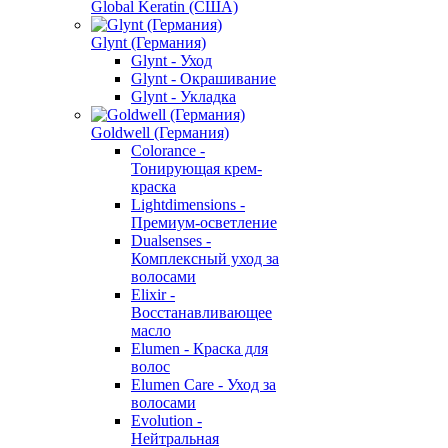
Global Keratin (США)
Glynt (Германия)
Glynt - Уход
Glynt - Окрашивание
Glynt - Укладка
Goldwell (Германия)
Colorance -
Тонирующая крем-
краска
Lightdimensions -
Премиум-осветление
Dualsenses -
Комплексный уход за
волосами
Elixir -
Восстанавливающее
масло
Elumen - Краска для
волос
Elumen Care - Уход за
волосами
Evolution -
Нейтральная