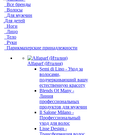
Все бренды
Волосы
Для мужчин
Для детей
Ноги
Лицо
Тело
Руки
Парикмахерские принадлежности
Alfaparf (Италия)
Semi di Lino - Уход за
волосами,
подчеркивающий вашу
естественную красоту
Blends Of Many -
Линия
профессиональных
продуктов для мужчин
Il Salone Milano -
Профессиональный
уход для волос
Lisse Design -
Трансформация волос