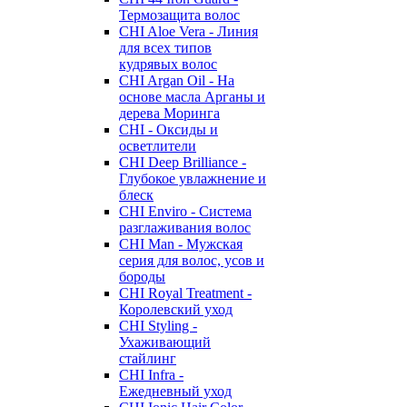
Термозащита волос
CHI Aloe Vera - Линия
для всех типов
кудрявых волос
CHI Argan Oil - На
основе масла Арганы и
дерева Моринга
CHI - Оксиды и
осветлители
CHI Deep Brilliance -
Глубокое увлажнение и
блеск
CHI Enviro - Система
разглаживания волос
CHI Man - Мужская
серия для волос, усов и
бороды
CHI Royal Treatment -
Королевский уход
CHI Styling -
Ухаживающий
стайлинг
CHI Infra -
Ежедневный уход