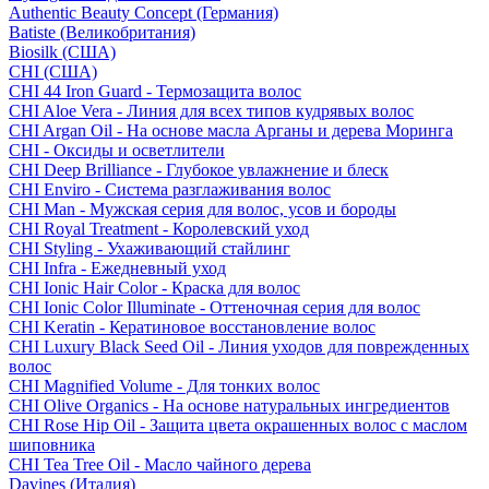
Authentic Beauty Concept (Германия)
Batiste (Великобритания)
Biosilk (США)
CHI (США)
CHI 44 Iron Guard - Термозащита волос
CHI Aloe Vera - Линия для всех типов кудрявых волос
CHI Argan Oil - На основе масла Арганы и дерева Моринга
CHI - Оксиды и осветлители
CHI Deep Brilliance - Глубокое увлажнение и блеск
CHI Enviro - Система разглаживания волос
CHI Man - Мужская серия для волос, усов и бороды
CHI Royal Treatment - Королевский уход
CHI Styling - Ухаживающий стайлинг
CHI Infra - Ежедневный уход
CHI Ionic Hair Color - Краска для волос
CHI Ionic Color Illuminate - Оттеночная серия для волос
CHI Keratin - Кератиновое восстановление волос
CHI Luxury Black Seed Oil - Линия уходов для поврежденных
волос
CHI Magnified Volume - Для тонких волос
CHI Olive Organics - На основе натуральных ингредиентов
CHI Rose Hip Oil - Защита цвета окрашенных волос с маслом
шиповника
CHI Tea Tree Oil - Масло чайного дерева
Davines (Италия)