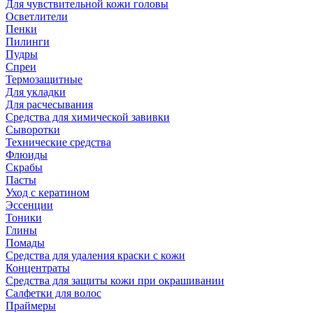
Для чувствительной кожи головы
Осветлители
Пенки
Пилинги
Пудры
Спреи
Термозащитные
Для укладки
Для расчесывания
Средства для химической завивки
Сыворотки
Технические средства
Флюиды
Скрабы
Пасты
Уход с кератином
Эссенции
Тоники
Глины
Помады
Средства для удаления краски с кожи
Концентраты
Средства для защиты кожи при окрашивании
Салфетки для волос
Праймеры