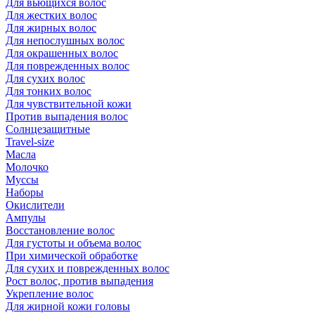
Для вьющихся волос
Для жестких волос
Для жирных волос
Для непослушных волос
Для окрашенных волос
Для поврежденных волос
Для сухих волос
Для тонких волос
Для чувствительной кожи
Против выпадения волос
Солнцезащитные
Travel-size
Масла
Молочко
Муссы
Наборы
Окислители
Ампулы
Восстановление волос
Для густоты и объема волос
При химической обработке
Для сухих и поврежденных волос
Рост волос, против выпадения
Укрепление волос
Для жирной кожи головы