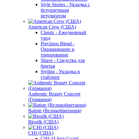
Style Stories - Укладка с
безупречным
результатом
American Crew (США)
Classic - Ежедневный
уход
Precision Blend -
Окрашивание и
тонирование
Shave - Средства для
бритья
Styling - Укладка и
стайлинг
Authentic Beauty Concept
(Германия)
Batiste (Великобритания)
Biosilk (США)
CHI (США)
CHI 44 Iron Guard -