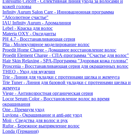
Estessimo Celcert - Селективная линия ухода за волосами и
кожей головы
Infinity Aurum Salon Care - Инновационная программа
"Абсолютное счастье"
IAU Infinity Aurum - Аромалиния
Lebel - Краска для волос
Materia OXY - Оксиданты
PH 4.7 - Восстанавливающая серия
Plia - Молекулярное моделирование волос
Proedit Home Charge - Домашнее восстановление волос
Proedit Element Charge - СПА-программа "Счастье для волос"
Hair Skin Relaxing - SPA-Программа "Здоровая кожа головы"
Proscenia - Восстанавливающая серия для окрашенных волос
THEO - Уход для мужчин
Trie - Линия для укладки с протеинами шелка и жемчуга
Trie Tuner - Линия для базовой укладки с протеинами шелка и
жемчуга
Viege - Антивозростная органическая серия
Locor Serum Color - Восстановление волос во время
окрашивания
One - Премиум уход
Luviona - Окрашивание и anti-age уход
Moii - Средства для волос и рук
Rufor - Бережное выпрямление волос
Londa (Германия)