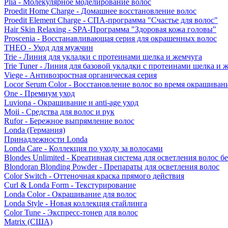
Plia - Молекулярное моделирование волос
Proedit Home Charge - Домашнее восстановление волос
Proedit Element Charge - СПА-программа "Счастье для волос"
Hair Skin Relaxing - SPA-Программа "Здоровая кожа головы"
Proscenia - Восстанавливающая серия для окрашенных волос
THEO - Уход для мужчин
Trie - Линия для укладки с протеинами шелка и жемчуга
Trie Tuner - Линия для базовой укладки с протеинами шелка и 
Viege - Антивозростная органическая серия
Locor Serum Color - Восстановление волос во время окрашиван
One - Премиум уход
Luviona - Окрашивание и anti-age уход
Moii - Средства для волос и рук
Rufor - Бережное выпрямление волос
Londa (Германия)
Принадлежности Londa
Londa Care - Коллекция по уходу за волосами
Blondes Unlimited - Креативная система для осветления волос б
Blondoran Blonding Powder - Препараты для осветления волос
Color Switch - Оттеночная краска прямого действия
Curl & Londa Form - Текстурирование
Londa Color - Окрашивание для волос
Londa Style - Новая коллекция стайлинга
Color Tune - Экспресс-тонер для волос
Matrix (США)