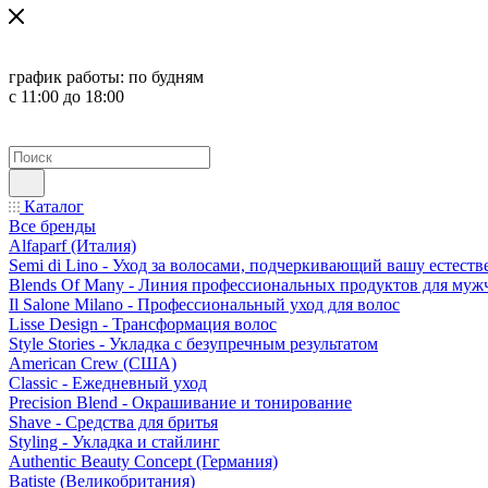
график работы:
по будням
с 11:00 до 18:00
Каталог
Все бренды
Alfaparf (Италия)
Semi di Lino - Уход за волосами, подчеркивающий вашу естест
Blends Of Many - Линия профессиональных продуктов для муж
Il Salone Milano - Профессиональный уход для волос
Lisse Design - Трансформация волос
Style Stories - Укладка с безупречным результатом
American Crew (США)
Classic - Ежедневный уход
Precision Blend - Окрашивание и тонирование
Shave - Средства для бритья
Styling - Укладка и стайлинг
Authentic Beauty Concept (Германия)
Batiste (Великобритания)