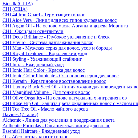
Biosilk (США)
CHI (США)
CHI 44 Iron Guard - Термозащита волос
CHI Aloe Vera - Линия для всех типов кудрявых волос
CHI Argan Oil - На основе масла Арганы и дерева Моринга
CHI - Оксиды и осветлители
CHI Deep Brilliance - Глубокое увлажнение и блеск
CHI Enviro - Система разглаживания волос
CHI Man - Мужская серия для волос, усов и бороды
CHI Royal Treatment - Королевский уход
CHI Styling - Ухаживающий стайлинг
CHI Infra - Ежедневный уход
CHI Ionic Hair Color - Краска для волос
CHI Ionic Color Illuminate - Оттеночная серия для волос
CHI Keratin - Кератиновое восстановление волос
CHI Luxury Black Seed Oil - Линия уходов для поврежденных в
CHI Magnified Volume - Для тонких волос
CHI Olive Organics - На основе натуральных ингредиентов
CHI Rose Hip Oil - Защита цвета окрашенных волос с маслом 
CHI Tea Tree Oil - Масло чайного дерева
Davines (Италия)
Alchemic - Линия для усиления и поддержания цвета
Authentic Formulas - Органическая линия для волос
Essential Haircare - Eжедневный уход
OI - Абсолютная красота волос