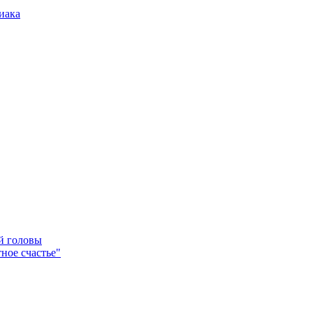
иака
ей головы
ное счастье"