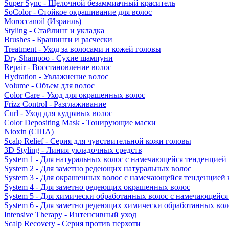
Super Sync - Щелочной безаммиачный краситель
SoColor - Стойкое окрашивание для волос
Moroccanoil (Израиль)
Styling - Стайлинг и укладка
Brushes - Брашинги и расчески
Treatment - Уход за волосами и кожей головы
Dry Shampoo - Сухие шампуни
Repair - Восстановление волос
Hydration - Увлажнение волос
Volume - Объем для волос
Color Care - Уход для окрашенных волос
Frizz Control - Разглаживание
Curl - Уход для кудрявых волос
Color Depositing Mask - Тонирующие маски
Nioxin (США)
Scalp Relief - Серия для чувствительной кожи головы
3D Styling - Линия укладочных средств
System 1 - Для натуральных волос с намечающейся тенденцией
System 2 - Для заметно редеющих натуральных волос
System 3 - Для окрашенных волос с намечающейся тенденцией
System 4 - Для заметно редеющих окрашенных волос
System 5 - Для химически обработанных волос с намечающейс
System 6 - Для заметно редеющих химически обработанных вол
Intensive Therapy - Интенсивный уход
Scalp Recovery - Серия против перхоти