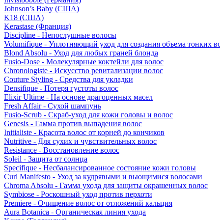
Johnson’s Baby (США)
K18 (США)
Kerastase (Франция)
Discipline - Непослушные волосы
Volumifique - Уплотняющий уход для создания объема тонких в
Blond Absolu - Уход для любых граней блонда
Fusio-Dose - Молекулярные коктейли для волос
Chronologiste - Искусство ревитализации волос
Couture Styling - Средства для укладки
Densifique - Потеря густоты волос
Elixir Ultime - На основе драгоценных масел
Fresh Affair - Сухой шампунь
Fusio-Scrub - Скраб-уход для кожи головы и волос
Genesis - Гамма против выпадения волос
Initialiste - Красота волос от корней до кончиков
Nutritive - Для сухих и чувствительных волос
Resistance - Восстановление волос
Soleil - Защита от солнца
Specifique - Несбалансированное состояние кожи головы
Curl Manifesto - Уход за кудрявыми и вьющимися волосами
Chroma Absolu - Гамма ухода для защиты окрашенных волос
Symbiose - Роскошный уход против перхоти
Premiere - Очищение волос от отложений кальция
Aura Botanica - Органическая линия ухода