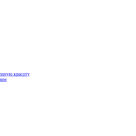
венную красоту
чин