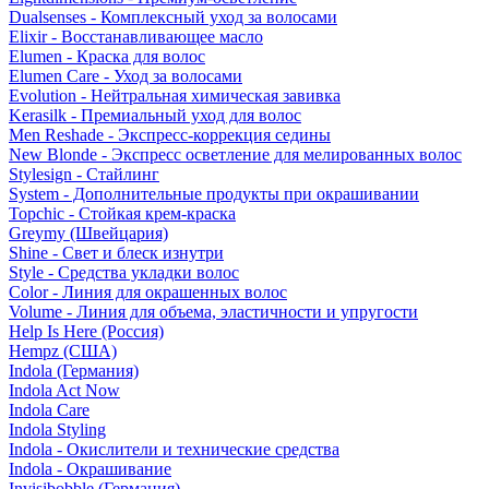
Dualsenses - Комплексный уход за волосами
Elixir - Восстанавливающее масло
Elumen - Краска для волос
Elumen Care - Уход за волосами
Evolution - Нейтральная химическая завивка
Kerasilk - Премиальный уход для волос
Men Reshade - Экспресс-коррекция седины
New Blonde - Экспресс осветление для мелированных волос
Stylesign - Стайлинг
System - Дополнительные продукты при окрашивании
Topchic - Стойкая крем-краска
Greymy (Швейцария)
Shine - Свет и блеск изнутри
Style - Средства укладки волос
Color - Линия для окрашенных волос
Volume - Линия для объема, эластичности и упругости
Help Is Here (Россия)
Hempz (США)
Indola (Германия)
Indola Act Now
Indola Care
Indola Styling
Indola - Окислители и технические средства
Indola - Окрашивание
Invisibobble (Германия)