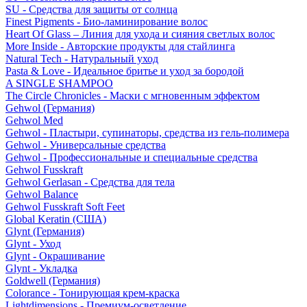
SU - Средства для защиты от солнца
Finest Pigments - Био-ламинирование волос
Heart Of Glass – Линия для ухода и сияния светлых волос
More Inside - Авторские продукты для стайлинга
Natural Tech - Натуральный уход
Pasta & Love - Идеальное бритье и уход за бородой
A SINGLE SHAMPOO
The Circle Chronicles - Маски с мгновенным эффектом
Gehwol (Германия)
Gehwol Med
Gehwol - Пластыри, супинаторы, средства из гель-полимера
Gehwol - Универсальные средства
Gehwol - Профессиональные и специальные средства
Gehwol Fusskraft
Gehwol Gerlasan - Средства для тела
Gehwol Balance
Gehwol Fusskraft Soft Feet
Global Keratin (США)
Glynt (Германия)
Glynt - Уход
Glynt - Окрашивание
Glynt - Укладка
Goldwell (Германия)
Colorance - Тонирующая крем-краска
Lightdimensions - Премиум-осветление