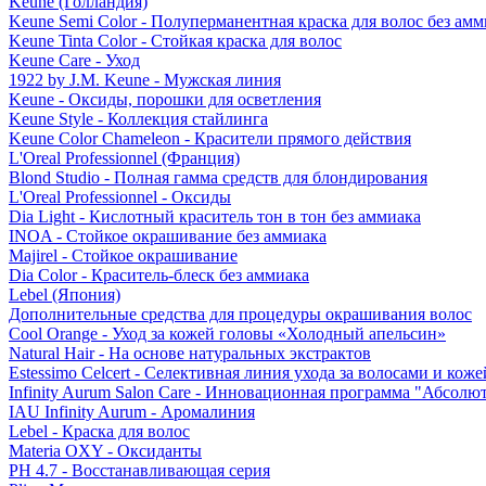
Keune (Голландия)
Keune Semi Color - Полуперманентная краска для волос без амм
Keune Tinta Color - Стойкая краска для волос
Keune Care - Уход
1922 by J.M. Keune - Мужская линия
Keune - Оксиды, порошки для осветления
Keune Style - Коллекция стайлинга
Keune Color Chameleon - Красители прямого действия
L'Oreal Professionnel (Франция)
Blond Studio - Полная гамма средств для блондирования
L'Oreal Professionnel - Оксиды
Dia Light - Кислотный краситель тон в тон без аммиака
INOA - Стойкое окрашивание без аммиака
Majirel - Стойкое окрашивание
Dia Color - Краситель-блеск без аммиака
Lebel (Япония)
Дополнительные средства для процедуры окрашивания волос
Cool Orange - Уход за кожей головы «Холодный апельсин»
Natural Hair - На основе натуральных экстрактов
Estessimo Celcert - Селективная линия ухода за волосами и кож
Infinity Aurum Salon Care - Инновационная программа "Абсолют
IAU Infinity Aurum - Аромалиния
Lebel - Краска для волос
Materia OXY - Оксиданты
PH 4.7 - Восстанавливающая серия