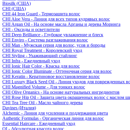
Biosilk (США)
CHI (США)
CHI 44 Iron Guard - Термозащита волос
CHI Aloe Vera - Линия для всех типов кудрявых волос
CHI Argan Oil - На основе масла Арганы и дерева Моринга
CHI - Оксиды и осветлители
CHI Deep Brilliance - Глубокое увлажнение и блеск
CHI Enviro - Система разглаживания волос
CHI Man - Мужская серия для волос, усов и бороды
CHI Royal Treatment - Королевский уход
CHI Styling - Ухаживающий стайлинг
CHI Infra - Ежедневный уход
CHI Ionic Hair Color - Краска для волос
CHI Ionic Color Illuminate - Оттеночная серия для волос
CHI Keratin - Кератиновое восстановление волос
CHI Luxury Black Seed Oil - Линия уходов для поврежденных в
CHI Magnified Volume - Для тонких волос
CHI Olive Organics - На основе натуральных ингредиентов
CHI Rose Hip Oil - Защита цвета окрашенных волос с маслом 
CHI Tea Tree Oil - Масло чайного дерева
Davines (Италия)
Alchemic - Линия для усиления и поддержания цвета
Authentic Formulas - Органическая линия для волос
Essential Haircare - Eжедневный уход
OI - Абсолютная красота волос