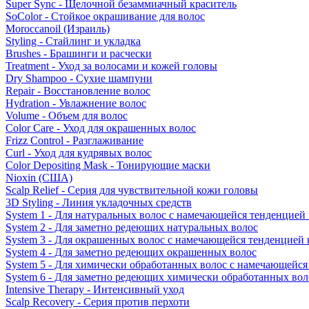
Super Sync - Щелочной безаммиачный краситель
SoColor - Стойкое окрашивание для волос
Moroccanoil (Израиль)
Styling - Стайлинг и укладка
Brushes - Брашинги и расчески
Treatment - Уход за волосами и кожей головы
Dry Shampoo - Сухие шампуни
Repair - Восстановление волос
Hydration - Увлажнение волос
Volume - Объем для волос
Color Care - Уход для окрашенных волос
Frizz Control - Разглаживание
Curl - Уход для кудрявых волос
Color Depositing Mask - Тонирующие маски
Nioxin (США)
Scalp Relief - Серия для чувствительной кожи головы
3D Styling - Линия укладочных средств
System 1 - Для натуральных волос с намечающейся тенденцией
System 2 - Для заметно редеющих натуральных волос
System 3 - Для окрашенных волос с намечающейся тенденцией
System 4 - Для заметно редеющих окрашенных волос
System 5 - Для химически обработанных волос с намечающейс
System 6 - Для заметно редеющих химически обработанных вол
Intensive Therapy - Интенсивный уход
Scalp Recovery - Серия против перхоти