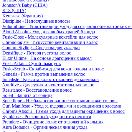
Johnson’s Baby (США)
K18 (США)
Kerastase (Франция)
Discipline - Непослушные волосы
Volumifique - Уплотняющий уход для создания объема тонких в
Blond Absolu - Уход для любых граней блонда
Fusio-Dose - Молекулярные коктейли для волос
Chronologiste - Искусство ревитализации волос
Couture Styling - Средства для укладки
Densifique - Потеря густоты волос
Elixir Ultime - На основе драгоценных масел
Fresh Affair - Сухой шампунь
Fusio-Scrub - Скраб-уход для кожи головы и волос
Genesis - Гамма против выпадения волос
Initialiste - Красота волос от корней до кончиков
Nutritive - Для сухих и чувствительных волос
Resistance - Восстановление волос
Soleil - Защита от солнца
Specifique - Несбалансированное состояние кожи головы
Curl Manifesto - Уход за кудрявыми и вьющимися волосами
Chroma Absolu - Гамма ухода для защиты окрашенных волос
Symbiose - Роскошный уход против перхоти
Premiere - Очищение волос от отложений кальция
Aura Botanica - Органическая линия ухода