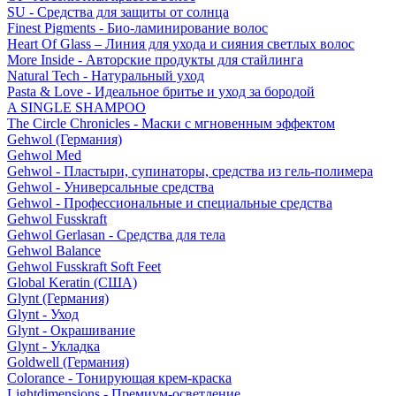
SU - Средства для защиты от солнца
Finest Pigments - Био-ламинирование волос
Heart Of Glass – Линия для ухода и сияния светлых волос
More Inside - Авторские продукты для стайлинга
Natural Tech - Натуральный уход
Pasta & Love - Идеальное бритье и уход за бородой
A SINGLE SHAMPOO
The Circle Chronicles - Маски с мгновенным эффектом
Gehwol (Германия)
Gehwol Med
Gehwol - Пластыри, супинаторы, средства из гель-полимера
Gehwol - Универсальные средства
Gehwol - Профессиональные и специальные средства
Gehwol Fusskraft
Gehwol Gerlasan - Средства для тела
Gehwol Balance
Gehwol Fusskraft Soft Feet
Global Keratin (США)
Glynt (Германия)
Glynt - Уход
Glynt - Окрашивание
Glynt - Укладка
Goldwell (Германия)
Colorance - Тонирующая крем-краска
Lightdimensions - Премиум-осветление