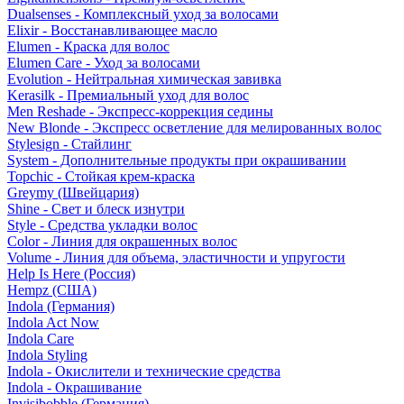
Dualsenses - Комплексный уход за волосами
Elixir - Восстанавливающее масло
Elumen - Краска для волос
Elumen Care - Уход за волосами
Evolution - Нейтральная химическая завивка
Kerasilk - Премиальный уход для волос
Men Reshade - Экспресс-коррекция седины
New Blonde - Экспресс осветление для мелированных волос
Stylesign - Стайлинг
System - Дополнительные продукты при окрашивании
Topchic - Стойкая крем-краска
Greymy (Швейцария)
Shine - Свет и блеск изнутри
Style - Средства укладки волос
Color - Линия для окрашенных волос
Volume - Линия для объема, эластичности и упругости
Help Is Here (Россия)
Hempz (США)
Indola (Германия)
Indola Act Now
Indola Care
Indola Styling
Indola - Окислители и технические средства
Indola - Окрашивание
Invisibobble (Германия)