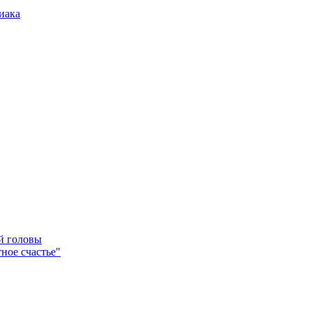
иака
ей головы
ное счастье"