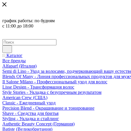
график работы:
по будням
с 11:00 до 18:00
Каталог
Все бренды
Alfaparf (Италия)
Semi di Lino - Уход за волосами, подчеркивающий вашу естест
Blends Of Many - Линия профессиональных продуктов для муж
Il Salone Milano - Профессиональный уход для волос
Lisse Design - Трансформация волос
Style Stories - Укладка с безупречным результатом
American Crew (США)
Classic - Ежедневный уход
Precision Blend - Окрашивание и тонирование
Shave - Средства для бритья
Styling - Укладка и стайлинг
Authentic Beauty Concept (Германия)
Batiste (Великобритания)