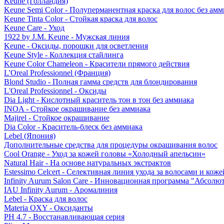
Keune (Голландия)
Keune Semi Color - Полуперманентная краска для волос без амм
Keune Tinta Color - Стойкая краска для волос
Keune Care - Уход
1922 by J.M. Keune - Мужская линия
Keune - Оксиды, порошки для осветления
Keune Style - Коллекция стайлинга
Keune Color Chameleon - Красители прямого действия
L'Oreal Professionnel (Франция)
Blond Studio - Полная гамма средств для блондирования
L'Oreal Professionnel - Оксиды
Dia Light - Кислотный краситель тон в тон без аммиака
INOA - Стойкое окрашивание без аммиака
Majirel - Стойкое окрашивание
Dia Color - Краситель-блеск без аммиака
Lebel (Япония)
Дополнительные средства для процедуры окрашивания волос
Cool Orange - Уход за кожей головы «Холодный апельсин»
Natural Hair - На основе натуральных экстрактов
Estessimo Celcert - Селективная линия ухода за волосами и кож
Infinity Aurum Salon Care - Инновационная программа "Абсолют
IAU Infinity Aurum - Аромалиния
Lebel - Краска для волос
Materia OXY - Оксиданты
PH 4.7 - Восстанавливающая серия