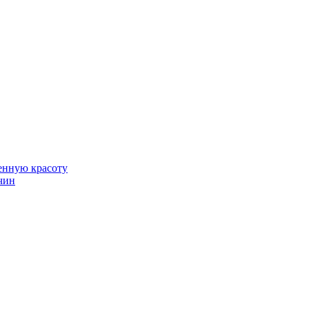
венную красоту
чин