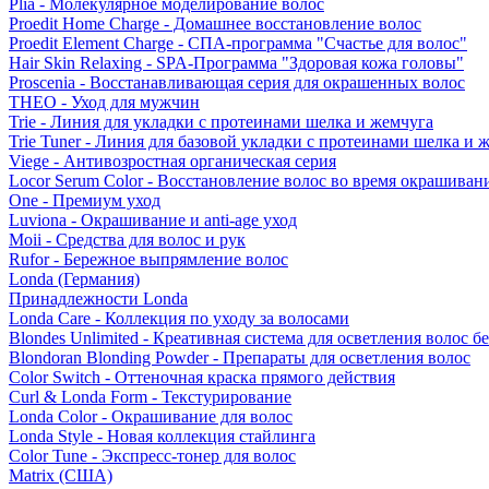
Plia - Молекулярное моделирование волос
Proedit Home Charge - Домашнее восстановление волос
Proedit Element Charge - СПА-программа "Счастье для волос"
Hair Skin Relaxing - SPA-Программа "Здоровая кожа головы"
Proscenia - Восстанавливающая серия для окрашенных волос
THEO - Уход для мужчин
Trie - Линия для укладки с протеинами шелка и жемчуга
Trie Tuner - Линия для базовой укладки с протеинами шелка и 
Viege - Антивозростная органическая серия
Locor Serum Color - Восстановление волос во время окрашиван
One - Премиум уход
Luviona - Окрашивание и anti-age уход
Moii - Средства для волос и рук
Rufor - Бережное выпрямление волос
Londa (Германия)
Принадлежности Londa
Londa Care - Коллекция по уходу за волосами
Blondes Unlimited - Креативная система для осветления волос б
Blondoran Blonding Powder - Препараты для осветления волос
Color Switch - Оттеночная краска прямого действия
Curl & Londa Form - Текстурирование
Londa Color - Окрашивание для волос
Londa Style - Новая коллекция стайлинга
Color Tune - Экспресс-тонер для волос
Matrix (США)