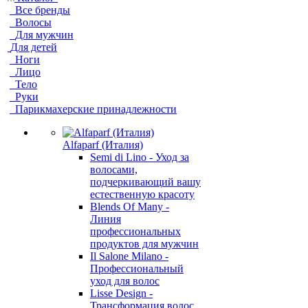
Все бренды
Волосы
Для мужчин
Для детей
Ноги
Лицо
Тело
Руки
Парикмахерские принадлежности
Alfaparf (Италия)
Semi di Lino - Уход за
волосами,
подчеркивающий вашу
естественную красоту
Blends Of Many -
Линия
профессиональных
продуктов для мужчин
Il Salone Milano -
Профессиональный
уход для волос
Lisse Design -
Трансформация волос