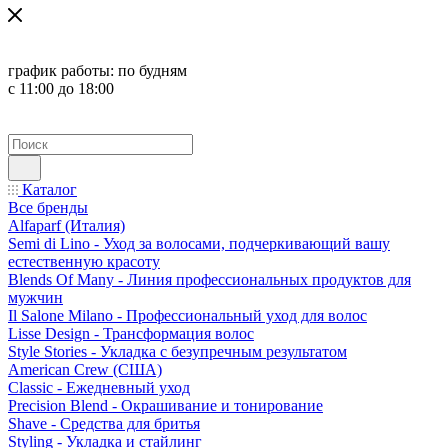
график работы:
по будням
с 11:00 до 18:00
Каталог
Все бренды
Alfaparf (Италия)
Semi di Lino - Уход за волосами, подчеркивающий вашу
естественную красоту
Blends Of Many - Линия профессиональных продуктов для
мужчин
Il Salone Milano - Профессиональный уход для волос
Lisse Design - Трансформация волос
Style Stories - Укладка с безупречным результатом
American Crew (США)
Classic - Ежедневный уход
Precision Blend - Окрашивание и тонирование
Shave - Средства для бритья
Styling - Укладка и стайлинг