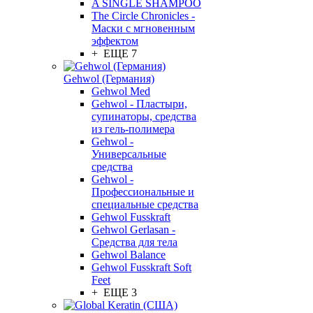
A SINGLE SHAMPOO
The Circle Chronicles -
Маски с мгновенным
эффектом
+ ЕЩЕ 7
Gehwol (Германия)
Gehwol Med
Gehwol - Пластыри,
супинаторы, средства
из гель-полимера
Gehwol -
Универсальные
средства
Gehwol -
Профессиональные и
специальные средства
Gehwol Fusskraft
Gehwol Gerlasan -
Средства для тела
Gehwol Balance
Gehwol Fusskraft Soft
Feet
+ ЕЩЕ 3