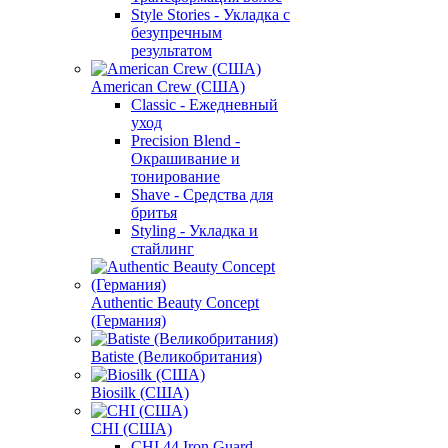
Style Stories - Укладка с
безупречным
результатом
American Crew (США)
Classic - Ежедневный
уход
Precision Blend -
Окрашивание и
тонирование
Shave - Средства для
бритья
Styling - Укладка и
стайлинг
Authentic Beauty Concept
(Германия)
Batiste (Великобритания)
Biosilk (США)
CHI (США)
CHI 44 Iron Guard -