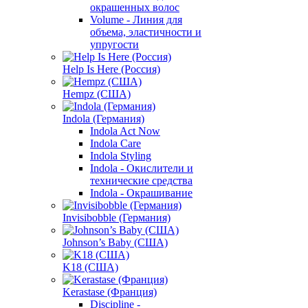
окрашенных волос
Volume - Линия для
объема, эластичности и
упругости
Help Is Here (Россия)
Hempz (США)
Indola (Германия)
Indola Act Now
Indola Care
Indola Styling
Indola - Окислители и
технические средства
Indola - Окрашивание
Invisibobble (Германия)
Johnson’s Baby (США)
K18 (США)
Kerastase (Франция)
Discipline -