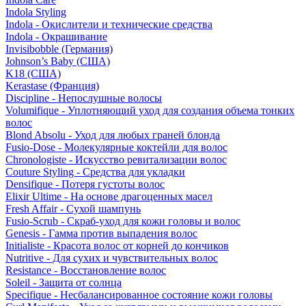
Indola Styling
Indola - Окислители и технические средства
Indola - Окрашивание
Invisibobble (Германия)
Johnson’s Baby (США)
K18 (США)
Kerastase (Франция)
Discipline - Непослушные волосы
Volumifique - Уплотняющий уход для создания объема тонких
волос
Blond Absolu - Уход для любых граней блонда
Fusio-Dose - Молекулярные коктейли для волос
Chronologiste - Искусство ревитализации волос
Couture Styling - Средства для укладки
Densifique - Потеря густоты волос
Elixir Ultime - На основе драгоценных масел
Fresh Affair - Сухой шампунь
Fusio-Scrub - Скраб-уход для кожи головы и волос
Genesis - Гамма против выпадения волос
Initialiste - Красота волос от корней до кончиков
Nutritive - Для сухих и чувствительных волос
Resistance - Восстановление волос
Soleil - Защита от солнца
Specifique - Несбалансированное состояние кожи головы