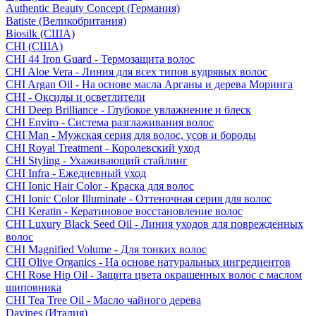
Authentic Beauty Concept (Германия)
Batiste (Великобритания)
Biosilk (США)
CHI (США)
CHI 44 Iron Guard - Термозащита волос
CHI Aloe Vera - Линия для всех типов кудрявых волос
CHI Argan Oil - На основе масла Арганы и дерева Моринга
CHI - Оксиды и осветлители
CHI Deep Brilliance - Глубокое увлажнение и блеск
CHI Enviro - Система разглаживания волос
CHI Man - Мужская серия для волос, усов и бороды
CHI Royal Treatment - Королевский уход
CHI Styling - Ухаживающий стайлинг
CHI Infra - Ежедневный уход
CHI Ionic Hair Color - Краска для волос
CHI Ionic Color Illuminate - Оттеночная серия для волос
CHI Keratin - Кератиновое восстановление волос
CHI Luxury Black Seed Oil - Линия уходов для поврежденных
волос
CHI Magnified Volume - Для тонких волос
CHI Olive Organics - На основе натуральных ингредиентов
CHI Rose Hip Oil - Защита цвета окрашенных волос с маслом
шиповника
CHI Tea Tree Oil - Масло чайного дерева
Davines (Италия)