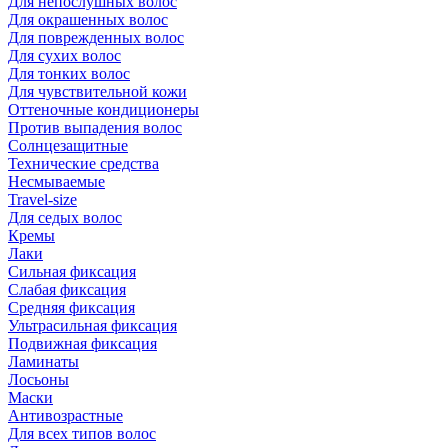
Для непослушных волос
Для окрашенных волос
Для поврежденных волос
Для сухих волос
Для тонких волос
Для чувствительной кожи
Оттеночные кондиционеры
Против выпадения волос
Солнцезащитные
Технические средства
Несмываемые
Travel-size
Для седых волос
Кремы
Лаки
Сильная фиксация
Слабая фиксация
Средняя фиксация
Ультрасильная фиксация
Подвижная фиксация
Ламинаты
Лосьоны
Маски
Антивозрастные
Для всех типов волос