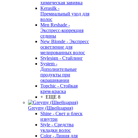
химическая завивка
Kerasilk -
Премиальный уход для
волос
Men Reshade -
Экспресс-коррекция
седины
New Blonde - Экспресс
осветление для
мелированных волос
Stylesign - Стайлинг
System -
Дополнительные
продукты при
окрашивании
Topchic - Стойкая
крем-краска
+ ЕЩЕ 8
Greymy (Швейцария)
Shine - Свет и блеск
изнутри
Style - Средства
укладки волос
Color - Линия для