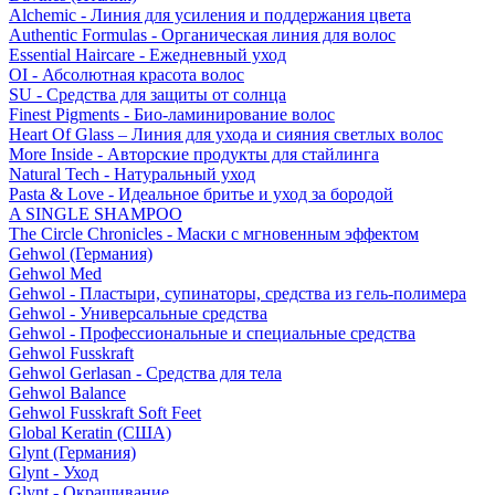
Alchemic - Линия для усиления и поддержания цвета
Authentic Formulas - Органическая линия для волос
Essential Haircare - Eжедневный уход
OI - Абсолютная красота волос
SU - Средства для защиты от солнца
Finest Pigments - Био-ламинирование волос
Heart Of Glass – Линия для ухода и сияния светлых волос
More Inside - Авторские продукты для стайлинга
Natural Tech - Натуральный уход
Pasta & Love - Идеальное бритье и уход за бородой
A SINGLE SHAMPOO
The Circle Chronicles - Маски с мгновенным эффектом
Gehwol (Германия)
Gehwol Med
Gehwol - Пластыри, супинаторы, средства из гель-полимера
Gehwol - Универсальные средства
Gehwol - Профессиональные и специальные средства
Gehwol Fusskraft
Gehwol Gerlasan - Средства для тела
Gehwol Balance
Gehwol Fusskraft Soft Feet
Global Keratin (США)
Glynt (Германия)
Glynt - Уход
Glynt - Окрашивание