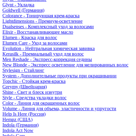
Glynt - Укладка
Goldwell (Германия)
Colorance - Тонирующая крем-краска
Lightdimensions - Премиум-осветление
Dualsenses - Комплексный уход за волосами
Elixir - Восстанавливающее масло
Elumen - Краска для волос
Elumen Care - Уход за волосами
Evolution - Нейтральная химическая завивка
Kerasilk - Премиальный уход для волос
Men Reshade - Экспресс-коррекция седины
New Blonde - Экспресс осветление для мелированных волос
Stylesign - Стайлинг
System - Дополнительные продукты при окрашивании
Topchic - Стойкая крем-краска
Greymy (Швейцария)
Shine - Свет и блеск изнутри
Style - Средства укладки волос
Color - Линия для окрашенных волос
Volume - Линия для объема, эластичности и упругости
Help Is Here (Россия)
Hempz (США)
Indola (Германия)
Indola Act Now
Indola Care