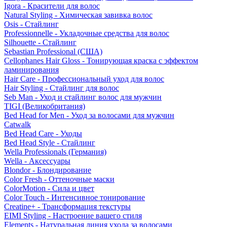
Igora - Красители для волос
Natural Styling - Химическая завивка волос
Osis - Стайлинг
Professionnelle - Укладочные средства для волос
Silhouette - Стайлинг
Sebastian Professional (США)
Cellophanes Hair Gloss - Тонирующая краска с эффектом
ламинирования
Hair Care - Профессиональный уход для волос
Hair Styling - Стайлинг для волос
Seb Man - Уход и стайлинг волос для мужчин
TIGI (Великобритания)
Bed Head for Men - Уход за волосами для мужчин
Catwalk
Bed Head Care - Уходы
Bed Head Style - Стайлинг
Wella Professionals (Германия)
Wella - Аксессуары
Blondor - Блондирование
Color Fresh - Оттеночные маски
ColorMotion - Сила и цвет
Color Touch - Интенсивное тонирование
Creatine+ - Трансформация текстуры
EIMI Styling - Настроение вашего стиля
Elements - Натуральная линия ухода за волосами