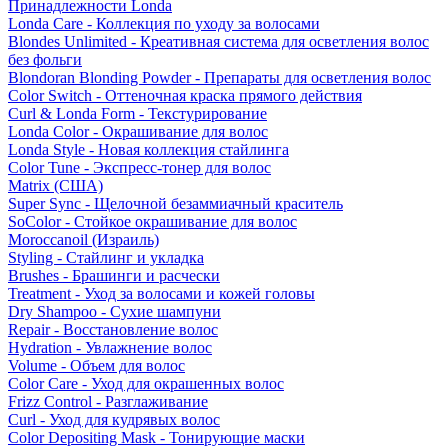
Принадлежности Londa
Londa Care - Коллекция по уходу за волосами
Blondes Unlimited - Креативная система для осветления волос
без фольги
Blondoran Blonding Powder - Препараты для осветления волос
Color Switch - Оттеночная краска прямого действия
Curl & Londa Form - Текстурирование
Londa Color - Окрашивание для волос
Londa Style - Новая коллекция стайлинга
Color Tune - Экспресс-тонер для волос
Matrix (США)
Super Sync - Щелочной безаммиачный краситель
SoColor - Стойкое окрашивание для волос
Moroccanoil (Израиль)
Styling - Стайлинг и укладка
Brushes - Брашинги и расчески
Treatment - Уход за волосами и кожей головы
Dry Shampoo - Сухие шампуни
Repair - Восстановление волос
Hydration - Увлажнение волос
Volume - Объем для волос
Color Care - Уход для окрашенных волос
Frizz Control - Разглаживание
Curl - Уход для кудрявых волос
Color Depositing Mask - Тонирующие маски