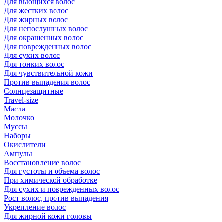
Для вьющихся волос
Для жестких волос
Для жирных волос
Для непослушных волос
Для окрашенных волос
Для поврежденных волос
Для сухих волос
Для тонких волос
Для чувствительной кожи
Против выпадения волос
Солнцезащитные
Travel-size
Масла
Молочко
Муссы
Наборы
Окислители
Ампулы
Восстановление волос
Для густоты и объема волос
При химической обработке
Для сухих и поврежденных волос
Рост волос, против выпадения
Укрепление волос
Для жирной кожи головы