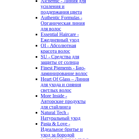
Alchemic - Линия для
усиления и
поддержания цвета
Authentic Formulas -
Органическая линия
для волос
Essential Haircare -
Eжедневный уход
OI - Абсолютная
красота волос
SU - Средства для
защиты от солнца
Finest Pigments - Био-
ламинирование волос
Heart Of Glass – Линия
для ухода и сияния
светлых волос
More Inside -
Авторские продукты
для стайлинга
Natural Tech -
Натуральный уход
Pasta & Love -
Идеальное бритье и
уход за бородой