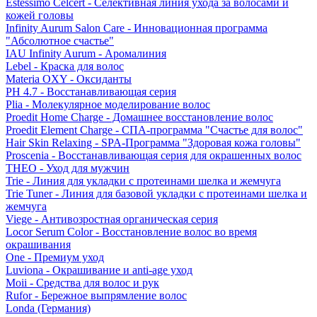
Estessimo Celcert - Селективная линия ухода за волосами и
кожей головы
Infinity Aurum Salon Care - Инновационная программа
"Абсолютное счастье"
IAU Infinity Aurum - Аромалиния
Lebel - Краска для волос
Materia OXY - Оксиданты
PH 4.7 - Восстанавливающая серия
Plia - Молекулярное моделирование волос
Proedit Home Charge - Домашнее восстановление волос
Proedit Element Charge - СПА-программа "Счастье для волос"
Hair Skin Relaxing - SPA-Программа "Здоровая кожа головы"
Proscenia - Восстанавливающая серия для окрашенных волос
THEO - Уход для мужчин
Trie - Линия для укладки с протеинами шелка и жемчуга
Trie Tuner - Линия для базовой укладки с протеинами шелка и
жемчуга
Viege - Антивозростная органическая серия
Locor Serum Color - Восстановление волос во время
окрашивания
One - Премиум уход
Luviona - Окрашивание и anti-age уход
Moii - Средства для волос и рук
Rufor - Бережное выпрямление волос
Londa (Германия)