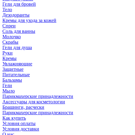
Гели для бровей
Тело
Дезодоранты
Кремы для ухода за кожей
Спреи
Соль для ванны
Молочко
Скрабы
Гели для душа
Руки
Кремы
Увлажняющие
Защитные
Питательные
Бальзамы
Гели
Мыло
Парикмахерские принадлежности
Аксессуары для косметологии
Брашинги, расчески
Парикмахерские принадлежности
Как купить
Условия оплаты
Условия доставки
О нас