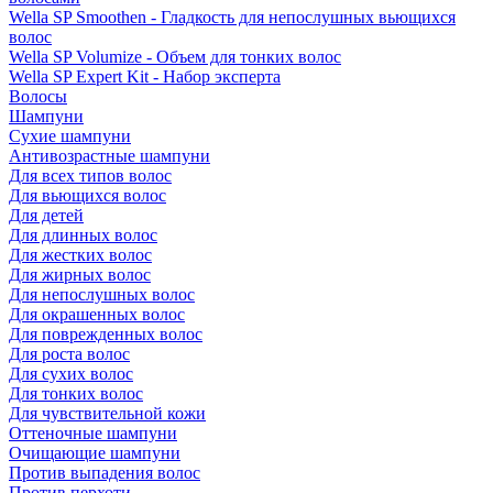
Wella SP Smoothen - Гладкость для непослушных вьющихся
волос
Wella SP Volumize - Объем для тонких волос
Wella SP Expert Kit - Набор эксперта
Волосы
Шампуни
Сухие шампуни
Антивозрастные шампуни
Для всех типов волос
Для вьющихся волос
Для детей
Для длинных волос
Для жестких волос
Для жирных волос
Для непослушных волос
Для окрашенных волос
Для поврежденных волос
Для роста волос
Для сухих волос
Для тонких волос
Для чувствительной кожи
Оттеночные шампуни
Очищающие шампуни
Против выпадения волос
Против перхоти