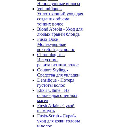
Непослушные волосы
Volumifique -
Уплотняющий уход для
создания объема
тонких волос
Blond Absolu - Уход для
любых граней блонда
Fusio-Dose -
Молекулярные
коктейли для волос
Chronologiste -
Искусство
ревитализации волос
Couture Styling -
Средства для укладки
Densifique - Потеря
густоты волос
Elixir Ultime - На
основе драгоценных
масел
Fresh Affair - Сухой
шампунь
Fusio-Scrub - Скраб-
уход для кожи головы
и волос