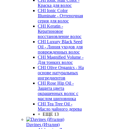
CHI Ionic Hair Color -
Краска для волос
CHI Ionic Color
Illuminate - Оттеночная
серия для волос
CHI Keratin -
Кератиновое
восстановление волос
CHI Luxury Black Seed
Oil - Линия уходов для
поврежденных волос
CHI Magnified Volume -
Для тонких волос
CHI Olive Organics - На
основе натуральных
ингредиентов
CHI Rose Hip Oil -
Защита цвета
окрашенных волос с
маслом шиповника
CHI Tea Tree Oil -
Масло чайного дерева
+ ЕЩЕ 13
Davines (Италия)