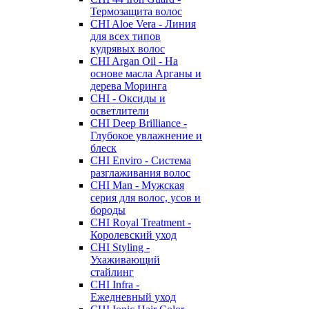
Термозащита волос
CHI Aloe Vera - Линия
для всех типов
кудрявых волос
CHI Argan Oil - На
основе масла Арганы и
дерева Моринга
CHI - Оксиды и
осветлители
CHI Deep Brilliance -
Глубокое увлажнение и
блеск
CHI Enviro - Система
разглаживания волос
CHI Man - Мужская
серия для волос, усов и
бороды
CHI Royal Treatment -
Королевский уход
CHI Styling -
Ухаживающий
стайлинг
CHI Infra -
Ежедневный уход