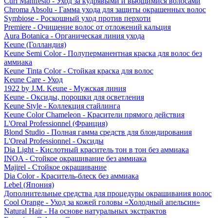
Curl Manifesto - Уход за кудрявыми и вьющимися волосами
Chroma Absolu - Гамма ухода для защиты окрашенных волос
Symbiose - Роскошный уход против перхоти
Premiere - Очищение волос от отложений кальция
Aura Botanica - Органическая линия ухода
Keune (Голландия)
Keune Semi Color - Полуперманентная краска для волос без
аммиака
Keune Tinta Color - Стойкая краска для волос
Keune Care - Уход
1922 by J.M. Keune - Мужская линия
Keune - Оксиды, порошки для осветления
Keune Style - Коллекция стайлинга
Keune Color Chameleon - Красители прямого действия
L'Oreal Professionnel (Франция)
Blond Studio - Полная гамма средств для блондирования
L'Oreal Professionnel - Оксиды
Dia Light - Кислотный краситель тон в тон без аммиака
INOA - Стойкое окрашивание без аммиака
Majirel - Стойкое окрашивание
Dia Color - Краситель-блеск без аммиака
Lebel (Япония)
Дополнительные средства для процедуры окрашивания волос
Cool Orange - Уход за кожей головы «Холодный апельсин»
Natural Hair - На основе натуральных экстрактов