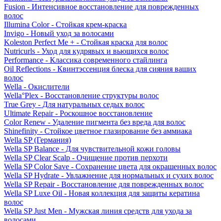
Fusion - Интенсивное восстановление для поврежденных
волос
Illumina Color - Стойкая крем-краска
Invigo - Новый уход за волосами
Koleston Perfect Me + - Стойкая краска для волос
Nutricurls - Уход для кудрявых и вьющихся волос
Performance - Классика современного стайлинга
Oil Reflections - Квинтэссенция блеска для сияния ваших
волос
Wella - Окислители
Wella°Plex - Восстановление структуры волос
True Grey - Для натуральных седых волос
Ultimate Repair - Роскошное восстановление
Color Renew - Удаление пигмента без вреда для волос
Shinefinity - Стойкое цветное глазирование без аммиака
Wella SP (Германия)
Wella SP Balance - Для чувствительной кожи головы
Wella SP Clear Scalp - Очищение против перхоти
Wella SP Color Save - Сохранение цвета для окрашенных волос
Wella SP Hydrate - Увлажнение для нормальных и сухих волос
Wella SP Repair - Восстановление для поврежденных волос
Wella SP Luxe Oil - Новая коллекция для защиты кератина
волос
Wella SP Just Men - Мужская линия средств для ухода за
волосами