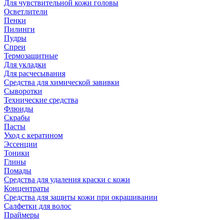
Для чувствительной кожи головы
Осветлители
Пенки
Пилинги
Пудры
Спреи
Термозащитные
Для укладки
Для расчесывания
Средства для химической завивки
Сыворотки
Технические средства
Флюиды
Скрабы
Пасты
Уход с кератином
Эссенции
Тоники
Глины
Помады
Средства для удаления краски с кожи
Концентраты
Средства для защиты кожи при окрашивании
Салфетки для волос
Праймеры