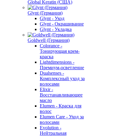
Global Keratin (США)
Glynt (Германия)
Glynt - Уход
Glynt - Окрашивание
Glynt - Укладка
Goldwell (Германия)
Colorance -
Тонирующая крем-
краска
Lightdimensions -
Премиум-осветление
Dualsenses -
Комплексный уход за
волосами
Elixir -
Восстанавливающее
масло
Elumen - Краска для
волос
Elumen Care - Уход за
волосами
Evolution -
Нейтральная