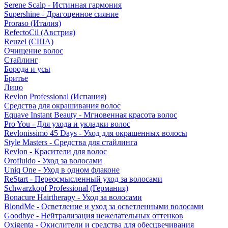
Serene Scalp - Истинная гармония
Supershine - Драгоценное сияние
Proraso (Италия)
RefectoCil (Австрия)
Reuzel (США)
Очищение волос
Стайлинг
Борода и усы
Бритье
Лицо
Revlon Professional (Испания)
Средства для окрашивания волос
Equave Instant Beauty - Мгновенная красота волос
Pro You - Для ухода и укладки волос
Revlonissimo 45 Days - Уход для окрашенных волосы
Style Masters - Средства для стайлинга
Revlon - Красители для волос
Orofluido - Уход за волосами
Uniq One - Уход в одном флаконе
ReStart - Переосмысленный уход за волосами
Schwarzkopf Professional (Германия)
Bonacure Hairtherapy - Уход за волосами
BlondMe - Осветление и уход за осветленными волосами
Goodbye - Нейтрализация нежелательных оттенков
Oxigenta - Окислители и средства для обесцвечивания