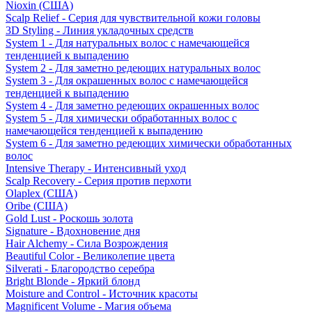
Nioxin (США)
Scalp Relief - Серия для чувствительной кожи головы
3D Styling - Линия укладочных средств
System 1 - Для натуральных волос с намечающейся
тенденцией к выпадению
System 2 - Для заметно редеющих натуральных волос
System 3 - Для окрашенных волос с намечающейся
тенденцией к выпадению
System 4 - Для заметно редеющих окрашенных волос
System 5 - Для химически обработанных волос с
намечающейся тенденцией к выпадению
System 6 - Для заметно редеющих химически обработанных
волос
Intensive Therapy - Интенсивный уход
Scalp Recovery - Серия против перхоти
Olaplex (США)
Oribe (США)
Gold Lust - Роскошь золота
Signature - Вдохновение дня
Hair Alchemy - Сила Возрождения
Beautiful Color - Великолепие цвета
Silverati - Благородство серебра
Bright Blonde - Яркий блонд
Moisture and Control - Источник красоты
Magnificent Volume - Магия объема