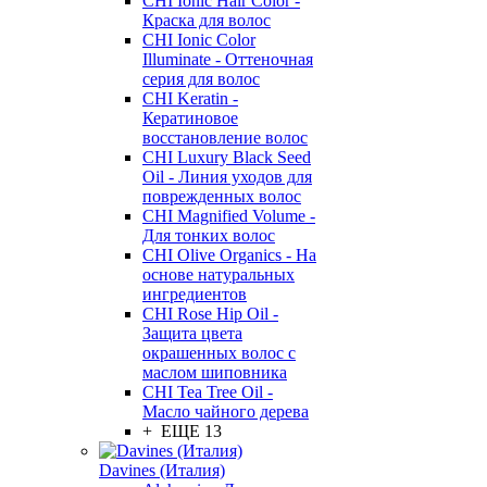
CHI Ionic Hair Color -
Краска для волос
CHI Ionic Color
Illuminate - Оттеночная
серия для волос
CHI Keratin -
Кератиновое
восстановление волос
CHI Luxury Black Seed
Oil - Линия уходов для
поврежденных волос
CHI Magnified Volume -
Для тонких волос
CHI Olive Organics - На
основе натуральных
ингредиентов
CHI Rose Hip Oil -
Защита цвета
окрашенных волос с
маслом шиповника
CHI Tea Tree Oil -
Масло чайного дерева
+ ЕЩЕ 13
Davines (Италия)