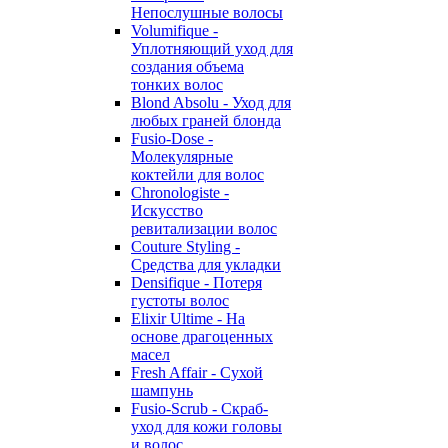
Непослушные волосы
Volumifique -
Уплотняющий уход для
создания объема
тонких волос
Blond Absolu - Уход для
любых граней блонда
Fusio-Dose -
Молекулярные
коктейли для волос
Chronologiste -
Искусство
ревитализации волос
Couture Styling -
Средства для укладки
Densifique - Потеря
густоты волос
Elixir Ultime - На
основе драгоценных
масел
Fresh Affair - Сухой
шампунь
Fusio-Scrub - Скраб-
уход для кожи головы
и волос