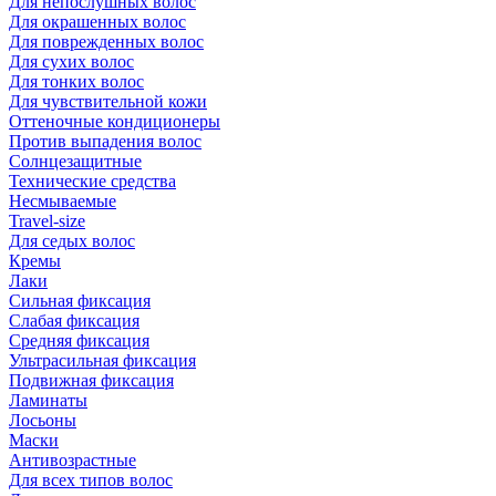
Для непослушных волос
Для окрашенных волос
Для поврежденных волос
Для сухих волос
Для тонких волос
Для чувствительной кожи
Оттеночные кондиционеры
Против выпадения волос
Солнцезащитные
Технические средства
Несмываемые
Travel-size
Для седых волос
Кремы
Лаки
Сильная фиксация
Слабая фиксация
Средняя фиксация
Ультрасильная фиксация
Подвижная фиксация
Ламинаты
Лосьоны
Маски
Антивозрастные
Для всех типов волос