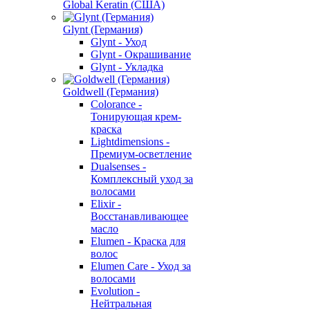
Global Keratin (США)
Glynt (Германия)
Glynt - Уход
Glynt - Окрашивание
Glynt - Укладка
Goldwell (Германия)
Colorance -
Тонирующая крем-
краска
Lightdimensions -
Премиум-осветление
Dualsenses -
Комплексный уход за
волосами
Elixir -
Восстанавливающее
масло
Elumen - Краска для
волос
Elumen Care - Уход за
волосами
Evolution -
Нейтральная