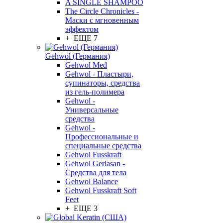
A SINGLE SHAMPOO
The Circle Chronicles -
Маски с мгновенным
эффектом
+ ЕЩЕ 7
Gehwol (Германия)
Gehwol Med
Gehwol - Пластыри,
супинаторы, средства
из гель-полимера
Gehwol -
Универсальные
средства
Gehwol -
Профессиональные и
специальные средства
Gehwol Fusskraft
Gehwol Gerlasan -
Средства для тела
Gehwol Balance
Gehwol Fusskraft Soft
Feet
+ ЕЩЕ 3