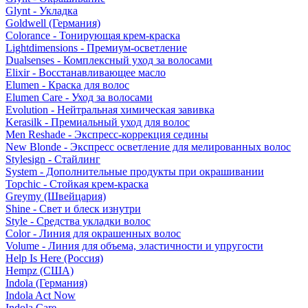
Glynt - Укладка
Goldwell (Германия)
Colorance - Тонирующая крем-краска
Lightdimensions - Премиум-осветление
Dualsenses - Комплексный уход за волосами
Elixir - Восстанавливающее масло
Elumen - Краска для волос
Elumen Care - Уход за волосами
Evolution - Нейтральная химическая завивка
Kerasilk - Премиальный уход для волос
Men Reshade - Экспресс-коррекция седины
New Blonde - Экспресс осветление для мелированных волос
Stylesign - Стайлинг
System - Дополнительные продукты при окрашивании
Topchic - Стойкая крем-краска
Greymy (Швейцария)
Shine - Свет и блеск изнутри
Style - Средства укладки волос
Color - Линия для окрашенных волос
Volume - Линия для объема, эластичности и упругости
Help Is Here (Россия)
Hempz (США)
Indola (Германия)
Indola Act Now
Indola Care