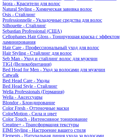
Igora - Красители для волос
Natural Styling - Химическая завивка волос
Osis - Стайлинг
Professionnelle - Укладочные средства для волос
Silhouette - Стайлинг
Sebastian Professional (США)
Cellophanes Hair Gloss - Тонирующая краска с эффектом
ламинирования
Hair Care - Профессиональный уход для волос
Hair Styling - Стайлинг для волос
Seb Man - Уход и стайлинг волос для мужчин
TIGI (Великобритания)
Bed Head for Men - Уход за волосами для мужчин
Catwalk
Bed Head Care - Уходы
Bed Head Style - Стайлинг
Wella Professionals (Германия)
Wella - Аксессуары
Blondor - Блондирование
Color Fresh - Оттеночные маски
ColorMotion - Сила и цвет
Color Touch - Интенсивное тонирование
Creatine+ - Трансформация текстуры
EIMI Styling - Настроение вашего стиля
Elements - Натуральная линия ухода за волосами