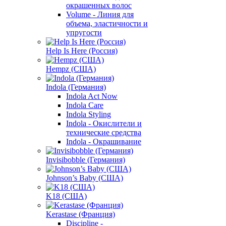
окрашенных волос
Volume - Линия для
объема, эластичности и
упругости
Help Is Here (Россия)
Hempz (США)
Indola (Германия)
Indola Act Now
Indola Care
Indola Styling
Indola - Окислители и
технические средства
Indola - Окрашивание
Invisibobble (Германия)
Johnson’s Baby (США)
K18 (США)
Kerastase (Франция)
Discipline -