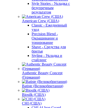
Style Stories - Укладка с
безупречным
результатом
American Crew (США)
Classic - Ежедневный
уход
Precision Blend -
Окрашивание и
тонирование
Shave - Средства для
бритья
Styling - Укладка и
стайлинг
Authentic Beauty Concept
(Германия)
Batiste (Великобритания)
Biosilk (США)
CHI (США)
CHI 44 Iron Guard -