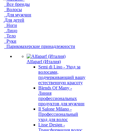
Все бренды
Волосы
Для мужчин
Для детей
Ноги
Лицо
Тело
Руки
Парикмахерские принадлежности
Alfaparf (Италия)
Semi di Lino - Уход за
волосами,
подчеркивающий вашу
естественную красоту
Blends Of Many -
Линия
профессиональных
продуктов для мужчин
Il Salone Milano -
Профессиональный
уход для волос
Lisse Design -
Трансформация волос