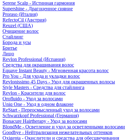
Serene Scalp - Истинная гармония
Supershine - Драгоценное сияние
Proraso (Италия)
RefectoCil (Австрия)
Reuzel (США)
Очищение волос
Стайлинг
Борода и усы
Бритье
Лицо
Revlon Professional (Испания)
Средства для окрашивания волос
Equave Instant Beauty - Мгновенная красота волос
Pro You - Для ухода и укладки волос
Revlonissimo 45 Days - Уход для окрашенных волосы
Style Masters - Средства для стайлинга
Revlon - Красители для волос
Orofluido - Уход за волосами
Uniq One - Уход в одном флаконе
ReStart - Переосмысленный уход за волосами
Schwarzkopf Professional (Германия)
Bonacure Hairtherapy - Уход за волосами
BlondMe - Осветление и уход за осветленными волосами
Goodbye - Нейтрализация нежелательных оттенков
Oxigenta - Окислители и средства для обесцвечивания