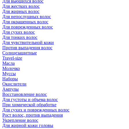
Для вьющихся волос
Для жестких волос
Для жирных волос
Для непослушных волос
Для окрашенных волос
Для поврежденных волос
Для сухих волос
Для тонких волос
Для чувствительной кожи
Против выпадения волос
Солнцезащитные
Travel-size
Масла
Молочко
Муссы
Наборы
Окислители
Ампулы
Восстановление волос
Для густоты и объема волос
При химической обработке
Для сухих и поврежденных волос
Рост волос, против выпадения
Укрепление волос
Для жирной кожи головы