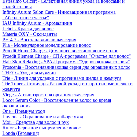
Estessimo Celcert - Селективная линия ухода за волосами и
кожей головы
Infinity Aurum Salon Care - Инновационная программа
"Абсолютное счастье"
IAU Infinity Aurum - Аромалиния
Lebel - Краска для волос
Materia OXY - Оксиданты
PH 4.7 - Восстанавливающая серия
Plia - Молекулярное моделирование волос
Proedit Home Charge - Домашнее восстановление волос
Proedit Element Charge - СПА-программа "Счастье для волос"
Hair Skin Relaxing - SPA-Программа "Здоровая кожа головы"
Proscenia - Восстанавливающая серия для окрашенных волос
THEO - Уход для мужчин
Trie - Линия для укладки с протеинами шелка и жемчуга
Trie Tuner - Линия для базовой укладки с протеинами шелка и
жемчуга
Viege - Антивозростная органическая серия
Locor Serum Color - Восстановление волос во время
окрашивания
One - Премиум уход
Luviona - Окрашивание и anti-age уход
Moii - Средства для волос и рук
Rufor - Бережное выпрямление волос
Londa (Германия)