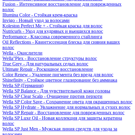
Fusion - Интенсивное восстановление для поврежденных
волос
Illumina Color - Стойкая крем-краска
Invigo - Новый уход за волосами
Koleston Perfect Me + - Стойкая краска для волос
Nutricurls - Уход для кудрявых и вьющихся волос
Performance - Классика современного стайлинга
Oil Reflections - Квинтэссенция блеска для сияния ваших
волос
Wella - Окислители
Wella°Plex - Восстановление структуры волос
True Grey - Для натуральных седых волос
Ultimate Repair - Роскошное восстановление
Color Renew - Удаление пигмента без вреда для волос
Shinefinity - Стойкое цветное глазирование без аммиака
Wella SP (Германия)
Wella SP Balance - Для чувствительной кожи головы
Wella SP Clear Scalp - Очищение против перхоти
Wella SP Color Save - Сохранение цвета для окрашенных волос
Wella SP Hydrate - Увлажнение для нормальных и сухих волос
Wella SP Repair - Восстановление для поврежденных волос
Wella SP Luxe Oil - Новая коллекция для защиты кератина
волос
Wella SP Just Men - Мужская линия средств для ухода за
волосами