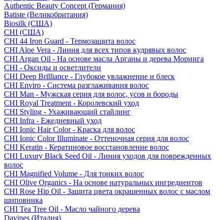
Authentic Beauty Concept (Германия)
Batiste (Великобритания)
Biosilk (США)
CHI (США)
CHI 44 Iron Guard - Термозащита волос
CHI Aloe Vera - Линия для всех типов кудрявых волос
CHI Argan Oil - На основе масла Арганы и дерева Моринга
CHI - Оксиды и осветлители
CHI Deep Brilliance - Глубокое увлажнение и блеск
CHI Enviro - Система разглаживания волос
CHI Man - Мужская серия для волос, усов и бороды
CHI Royal Treatment - Королевский уход
CHI Styling - Ухаживающий стайлинг
CHI Infra - Ежедневный уход
CHI Ionic Hair Color - Краска для волос
CHI Ionic Color Illuminate - Оттеночная серия для волос
CHI Keratin - Кератиновое восстановление волос
CHI Luxury Black Seed Oil - Линия уходов для поврежденных
волос
CHI Magnified Volume - Для тонких волос
CHI Olive Organics - На основе натуральных ингредиентов
CHI Rose Hip Oil - Защита цвета окрашенных волос с маслом
шиповника
CHI Tea Tree Oil - Масло чайного дерева
Davines (Италия)