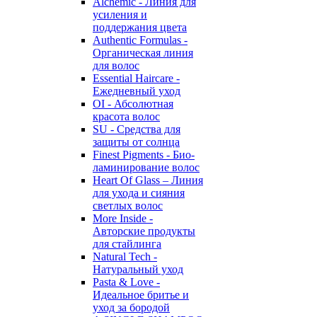
Alchemic - Линия для
усиления и
поддержания цвета
Authentic Formulas -
Органическая линия
для волос
Essential Haircare -
Eжедневный уход
OI - Абсолютная
красота волос
SU - Средства для
защиты от солнца
Finest Pigments - Био-
ламинирование волос
Heart Of Glass – Линия
для ухода и сияния
светлых волос
More Inside -
Авторские продукты
для стайлинга
Natural Tech -
Натуральный уход
Pasta & Love -
Идеальное бритье и
уход за бородой