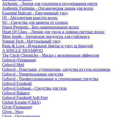
Alchemic - Линия для усиления и поддержания цвета
Authentic Formulas - Органическая линия для волос
Essential Haircare - Eжедневный уход
OI - Абсолютная красота волос
SU - Средства для защиты от солнца
Finest Pigments - Био-ламинирование волос
Heart Of Glass – Линия для ухода и сияния светлых волос
More Inside - Авторские продукты для стайлинга
Natural Tech - Натуральный уход
Pasta & Love - Идеальное бритье и уход за бородой
A SINGLE SHAMPOO
The Circle Chronicles - Маски с мгновенным эффектом
Gehwol (Германия)
Gehwol Med
Gehwol - Пластыри, супинаторы, средства из гель-полимера
Gehwol - Универсальные средства
Gehwol - Профессиональные и специальные средства
Gehwol Fusskraft
Gehwol Gerlasan - Средства для тела
Gehwol Balance
Gehwol Fusskraft Soft Feet
Global Keratin (США)
Glynt (Германия)
Glynt - Уход
Glynt - Окрашивание