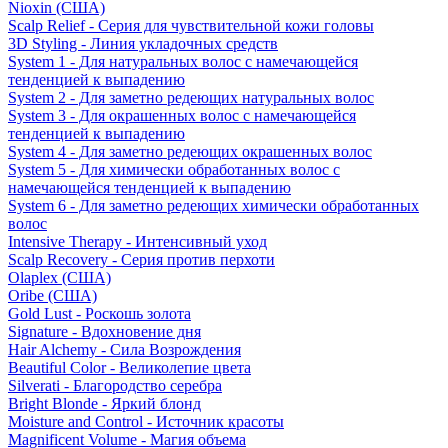
Nioxin (США)
Scalp Relief - Серия для чувствительной кожи головы
3D Styling - Линия укладочных средств
System 1 - Для натуральных волос с намечающейся
тенденцией к выпадению
System 2 - Для заметно редеющих натуральных волос
System 3 - Для окрашенных волос с намечающейся
тенденцией к выпадению
System 4 - Для заметно редеющих окрашенных волос
System 5 - Для химически обработанных волос с
намечающейся тенденцией к выпадению
System 6 - Для заметно редеющих химически обработанных
волос
Intensive Therapy - Интенсивный уход
Scalp Recovery - Серия против перхоти
Olaplex (США)
Oribe (США)
Gold Lust - Роскошь золота
Signature - Вдохновение дня
Hair Alchemy - Сила Возрождения
Beautiful Color - Великолепие цвета
Silverati - Благородство серебра
Bright Blonde - Яркий блонд
Moisture and Control - Источник красоты
Magnificent Volume - Магия объема