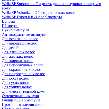
Wella SP Smoothen - Гладкость для непослушных вьющихся
волос
Wella SP Volumize - Объем для тонких волос
Wella SP Expert Kit - Набор эксперта
Волосы
Шампуни
Сухие шампуни
Антивозрастные шампуни
Для всех типов волос
Для вьющихся волос
Для детей
Для длинных волос
Для жестких волос
Для жирных волос
Для непослушных волос
Для окрашенных волос
Для поврежденных волос
Для роста волос
Для сухих волос
Для тонких волос
Для чувствительной кожи
Оттеночные шампуни
Очищающие шампуни
Против выпадения волос
Против перхоти