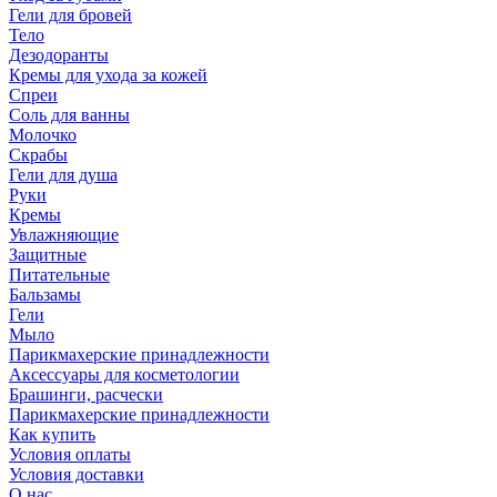
Гели для бровей
Тело
Дезодоранты
Кремы для ухода за кожей
Спреи
Соль для ванны
Молочко
Скрабы
Гели для душа
Руки
Кремы
Увлажняющие
Защитные
Питательные
Бальзамы
Гели
Мыло
Парикмахерские принадлежности
Аксессуары для косметологии
Брашинги, расчески
Парикмахерские принадлежности
Как купить
Условия оплаты
Условия доставки
О нас