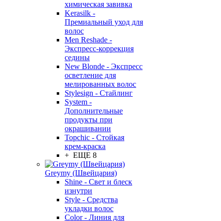
химическая завивка
Kerasilk -
Премиальный уход для
волос
Men Reshade -
Экспресс-коррекция
седины
New Blonde - Экспресс
осветление для
мелированных волос
Stylesign - Стайлинг
System -
Дополнительные
продукты при
окрашивании
Topchic - Стойкая
крем-краска
+ ЕЩЕ 8
Greymy (Швейцария)
Shine - Свет и блеск
изнутри
Style - Средства
укладки волос
Color - Линия для