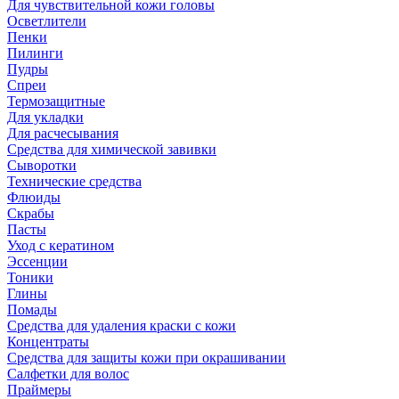
Для чувствительной кожи головы
Осветлители
Пенки
Пилинги
Пудры
Спреи
Термозащитные
Для укладки
Для расчесывания
Средства для химической завивки
Сыворотки
Технические средства
Флюиды
Скрабы
Пасты
Уход с кератином
Эссенции
Тоники
Глины
Помады
Средства для удаления краски с кожи
Концентраты
Средства для защиты кожи при окрашивании
Салфетки для волос
Праймеры