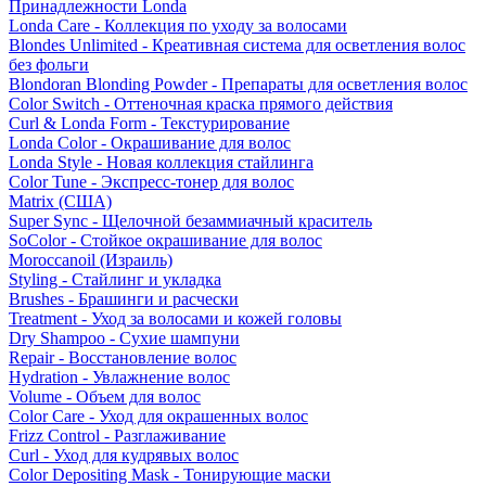
Принадлежности Londa
Londa Care - Коллекция по уходу за волосами
Blondes Unlimited - Креативная система для осветления волос
без фольги
Blondoran Blonding Powder - Препараты для осветления волос
Color Switch - Оттеночная краска прямого действия
Curl & Londa Form - Текстурирование
Londa Color - Окрашивание для волос
Londa Style - Новая коллекция стайлинга
Color Tune - Экспресс-тонер для волос
Matrix (США)
Super Sync - Щелочной безаммиачный краситель
SoColor - Стойкое окрашивание для волос
Moroccanoil (Израиль)
Styling - Стайлинг и укладка
Brushes - Брашинги и расчески
Treatment - Уход за волосами и кожей головы
Dry Shampoo - Сухие шампуни
Repair - Восстановление волос
Hydration - Увлажнение волос
Volume - Объем для волос
Color Care - Уход для окрашенных волос
Frizz Control - Разглаживание
Curl - Уход для кудрявых волос
Color Depositing Mask - Тонирующие маски