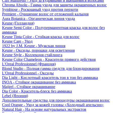
Curl Manifesto - Уход за кудрявыми и вьющимися волосами
Chroma Absolu - Гамма ухода для защиты окрашенных волос
Symbiose - Роскошный уход против перхоти
Premiere - Очищение волос от отложений кальция
Aura Botanica - Органическая линия ухода
Keune (Голландия)
Keune Semi Color - Полуперманентная краска для волос без
аммиака
Keune Tinta Color - Стойкая краска для волос
Keune Care - Уход
1922 by J.M. Keune - Мужская линия
Keune - Оксиды, порошки для осветления
Keune Style - Коллекция стайлинга
Keune Color Chameleon - Красители прямого действия
L'Oreal Professionnel (Франция)
Blond Studio - Полная гамма средств для блондирования
L'Oreal Professionnel - Оксиды
Dia Light - Кислотный краситель тон в тон без аммиака
INOA - Стойкое окрашивание без аммиака
Majirel - Стойкое окрашивание
Dia Color - Краситель-блеск без аммиака
Lebel (Япония)
Дополнительные средства для процедуры окрашивания волос
Cool Orange - Уход за кожей головы «Холодный апельсин»
Natural Hair - На основе натуральных экстрактов