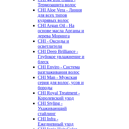
Термозащита волос
CHI Aloe Vera - Линия
для всех типов
кудрявых волос
CHI Argan Oil - На
основе масла Арганы и
дерева Моринга
CHI - Оксиды и
осветлители
CHI Deep Brilliance -
Глубокое увлажнение и
блеск
CHI Enviro - Система
разглаживания волос
CHI Man - Мужская
серия для волос, усов и
бороды
CHI Royal Treatment -
Королевский уход
CHI Styling -
Ухаживающий
стайлинг
CHI Infra -
Ежедневный уход