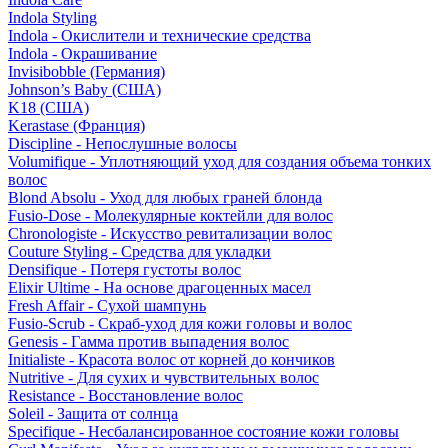
Indola Styling
Indola - Окислители и технические средства
Indola - Окрашивание
Invisibobble (Германия)
Johnson’s Baby (США)
K18 (США)
Kerastase (Франция)
Discipline - Непослушные волосы
Volumifique - Уплотняющий уход для создания объема тонких
волос
Blond Absolu - Уход для любых граней блонда
Fusio-Dose - Молекулярные коктейли для волос
Chronologiste - Искусство ревитализации волос
Couture Styling - Средства для укладки
Densifique - Потеря густоты волос
Elixir Ultime - На основе драгоценных масел
Fresh Affair - Сухой шампунь
Fusio-Scrub - Скраб-уход для кожи головы и волос
Genesis - Гамма против выпадения волос
Initialiste - Красота волос от корней до кончиков
Nutritive - Для сухих и чувствительных волос
Resistance - Восстановление волос
Soleil - Защита от солнца
Specifique - Несбалансированное состояние кожи головы