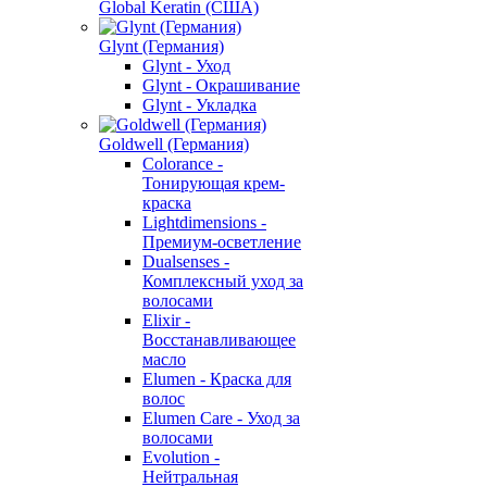
Global Keratin (США)
Glynt (Германия)
Glynt - Уход
Glynt - Окрашивание
Glynt - Укладка
Goldwell (Германия)
Colorance -
Тонирующая крем-
краска
Lightdimensions -
Премиум-осветление
Dualsenses -
Комплексный уход за
волосами
Elixir -
Восстанавливающее
масло
Elumen - Краска для
волос
Elumen Care - Уход за
волосами
Evolution -
Нейтральная