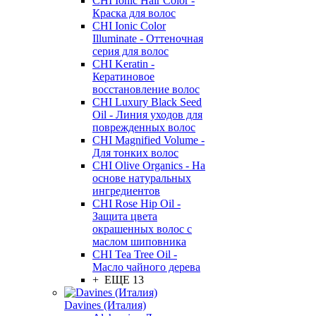
CHI Ionic Hair Color -
Краска для волос
CHI Ionic Color
Illuminate - Оттеночная
серия для волос
CHI Keratin -
Кератиновое
восстановление волос
CHI Luxury Black Seed
Oil - Линия уходов для
поврежденных волос
CHI Magnified Volume -
Для тонких волос
CHI Olive Organics - На
основе натуральных
ингредиентов
CHI Rose Hip Oil -
Защита цвета
окрашенных волос с
маслом шиповника
CHI Tea Tree Oil -
Масло чайного дерева
+ ЕЩЕ 13
Davines (Италия)