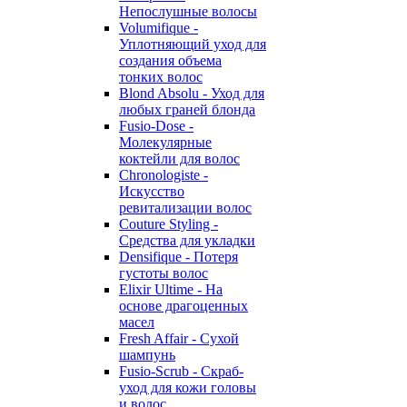
Непослушные волосы
Volumifique -
Уплотняющий уход для
создания объема
тонких волос
Blond Absolu - Уход для
любых граней блонда
Fusio-Dose -
Молекулярные
коктейли для волос
Chronologiste -
Искусство
ревитализации волос
Couture Styling -
Средства для укладки
Densifique - Потеря
густоты волос
Elixir Ultime - На
основе драгоценных
масел
Fresh Affair - Сухой
шампунь
Fusio-Scrub - Скраб-
уход для кожи головы
и волос