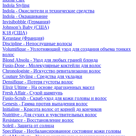
Indola Styling
Indola - Окислители и технические средства
Indola - Окрашивание
Invisibobble (Германия)
Johnson’s Baby (США)
K18 (США)
Kerastase (Франция)
Discipline - Непослушные волосы
Volumifique - Уплотняющий уход для создания объема тонких
волос
Blond Absolu - Уход для любых граней блонда
Fusio-Dose - Молекулярные коктейли для волос
Chronologiste - Искусство ревитализации волос
Couture Styling - Средства для укладки
Densifique - Потеря густоты волос
Elixir Ultime - На основе драгоценных масел
Fresh Affair - Сухой шампунь
Fusio-Scrub - Скраб-уход для кожи головы и волос
Genesis - Гамма против выпадения волос
Initialiste - Красота волос от корней до кончиков
Nutritive - Для сухих и чувствительных волос
Resistance - Восстановление волос
Soleil - Защита от солнца
Specifique - Несбалансированное состояние кожи головы