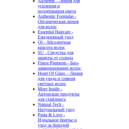
Alchemic - Линия для
усиления и
поддержания цвета
Authentic Formulas -
Органическая линия
для волос
Essential Haircare -
Eжедневный уход
OI - Абсолютная
красота волос
SU - Средства для
защиты от солнца
Finest Pigments - Био-
ламинирование волос
Heart Of Glass – Линия
для ухода и сияния
светлых волос
More Inside -
Авторские продукты
для стайлинга
Natural Tech -
Натуральный уход
Pasta & Love -
Идеальное бритье и
уход за бородой