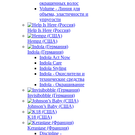
окрашенных волос
Volume - Линия для
объема, эластичности и
упругости
Help Is Here (Россия)
Hempz (США)
Indola (Германия)
Indola Act Now
Indola Care
Indola Styling
Indola - Окислители и
технические средства
Indola - Окрашивание
Invisibobble (Германия)
Johnson’s Baby (США)
K18 (США)
Kerastase (Франция)
Discipline -