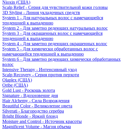
Nioxin (США)
Scalp Relief - Серия для чувствительной кожи головы
3D Styling - Линия укладочных средств
System 1 - Для натуральных волос с намечающейся
тенденцией к выпадению
System 2 - Для заметно редеющих натуральных волос
System 3 - Для окрашенных волос с намечающейся
тенденцией к выпадению
System 4 - Для заметно редеющих окрашенных волос
System 5 - Для химически обработанных волос с
намечающейся тенденцией к выпадению
System 6 - Для заметно редеющих химически обработанных
волос
Intensive Therapy - Интенсивный уход
Scalp Recovery - Серия против перхоти
Olaplex (США)
Oribe (США)
Gold Lust - Роскошь золота
Signature - Вдохновение дня
Hair Alchemy - Сила Возрождения
Beautiful Color - Великолепие цвета
Silverati - Благородство серебра
Bright Blonde - Яркий блонд
Moisture and Control - Источник красоты
Magnificent Volume - Магия объема