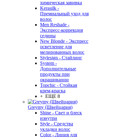
химическая завивка
Kerasilk -
Премиальный уход для
волос
Men Reshade -
Экспресс-коррекция
седины
New Blonde - Экспресс
осветление для
мелированных волос
Stylesign - Стайлинг
System -
Дополнительные
продукты при
окрашивании
Topchic - Стойкая
крем-краска
+ ЕЩЕ 8
Greymy (Швейцария)
Shine - Свет и блеск
изнутри
Style - Средства
укладки волос
Color - Линия для