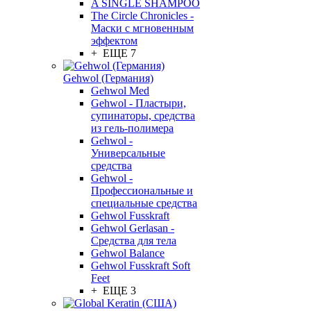
A SINGLE SHAMPOO
The Circle Chronicles -
Маски с мгновенным
эффектом
+ ЕЩЕ 7
Gehwol (Германия)
Gehwol Med
Gehwol - Пластыри,
супинаторы, средства
из гель-полимера
Gehwol -
Универсальные
средства
Gehwol -
Профессиональные и
специальные средства
Gehwol Fusskraft
Gehwol Gerlasan -
Средства для тела
Gehwol Balance
Gehwol Fusskraft Soft
Feet
+ ЕЩЕ 3