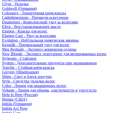
Glynt - Укладка
Goldwell (Германия)
Colorance - Тонирующая крем-краска
Lightdimensions - Премиум-осветление
Dualsenses - Комплексный уход за волосами
Elixir - Восстанавливающее масло
Elumen - Краска для волос
Elumen Care - Уход за волосами
Evolution - Нейтральная химическая завивка
Kerasilk - Премиальный уход для волос
Men Reshade - Экспресс-коррекция седины
New Blonde - Экспресс осветление для мелированных волос
Stylesign - Стайлинг
System - Дополнительные продукты при окрашивании
Topchic - Стойкая крем-краска
Greymy (Швейцария)
Shine - Свет и блеск изнутри
Style - Средства укладки волос
Color - Линия для окрашенных волос
Volume - Линия для объема, эластичности и упругости
Help Is Here (Россия)
Hempz (США)
Indola (Германия)
Indola Act Now
Indola Care