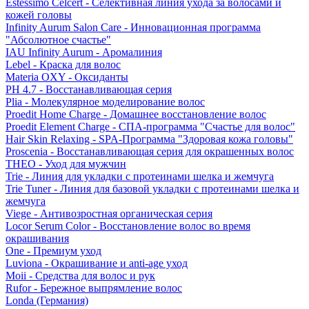
Estessimo Celcert - Селективная линия ухода за волосами и
кожей головы
Infinity Aurum Salon Care - Инновационная программа
"Абсолютное счастье"
IAU Infinity Aurum - Аромалиния
Lebel - Краска для волос
Materia OXY - Оксиданты
PH 4.7 - Восстанавливающая серия
Plia - Молекулярное моделирование волос
Proedit Home Charge - Домашнее восстановление волос
Proedit Element Charge - СПА-программа "Счастье для волос"
Hair Skin Relaxing - SPA-Программа "Здоровая кожа головы"
Proscenia - Восстанавливающая серия для окрашенных волос
THEO - Уход для мужчин
Trie - Линия для укладки с протеинами шелка и жемчуга
Trie Tuner - Линия для базовой укладки с протеинами шелка и
жемчуга
Viege - Антивозростная органическая серия
Locor Serum Color - Восстановление волос во время
окрашивания
One - Премиум уход
Luviona - Окрашивание и anti-age уход
Moii - Средства для волос и рук
Rufor - Бережное выпрямление волос
Londa (Германия)