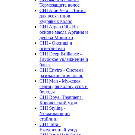
Термозащита волос
CHI Aloe Vera - Линия
для всех типов
кудрявых волос
CHI Argan Oil - На
основе масла Арганы и
дерева Моринга
CHI - Оксиды и
осветлители
CHI Deep Brilliance -
Глубокое увлажнение и
блеск
CHI Enviro - Система
разглаживания волос
CHI Man - Мужская
серия для волос, усов и
бороды
CHI Royal Treatment -
Королевский уход
CHI Styling -
Ухаживающий
стайлинг
CHI Infra -
Ежедневный уход