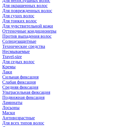
Для непослушных волос
Для окрашенных волос
Для поврежденных волос
Для сухих волос
Для тонких волос
Для чувствительной кожи
Оттеночные кондиционеры
Против выпадения волос
Солнцезащитные
Технические средства
Несмываемые
Travel-size
Для седых волос
Кремы
Лаки
Сильная фиксация
Слабая фиксация
Средняя фиксация
Ультрасильная фиксация
Подвижная фиксация
Ламинаты
Лосьоны
Маски
Антивозрастные
Для всех типов волос