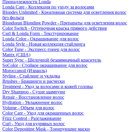
Принадлежности Londa
Londa Care - Коллекция по уходу за волосами
Blondes Unlimited - Креативная система для осветления волос
без фольги
Blondoran Blonding Powder - Препараты для осветления волос
Color Switch - Оттеночная краска прямого действия
Curl & Londa Form - Текстурирование
Londa Color - Окрашивание для волос
Londa Style - Новая коллекция стайлинга
Color Tune - Экспресс-тонер для волос
Matrix (США)
Super Sync - Щелочной безаммиачный краситель
SoColor - Стойкое окрашивание для волос
Moroccanoil (Израиль)
Styling - Стайлинг и укладка
Brushes - Брашинги и расчески
Treatment - Уход за волосами и кожей головы
Dry Shampoo - Сухие шампуни
Repair - Восстановление волос
Hydration - Увлажнение волос
Volume - Объем для волос
Color Care - Уход для окрашенных волос
Frizz Control - Разглаживание
Curl - Уход для кудрявых волос
Color Depositing Mask - Тонирующие маски