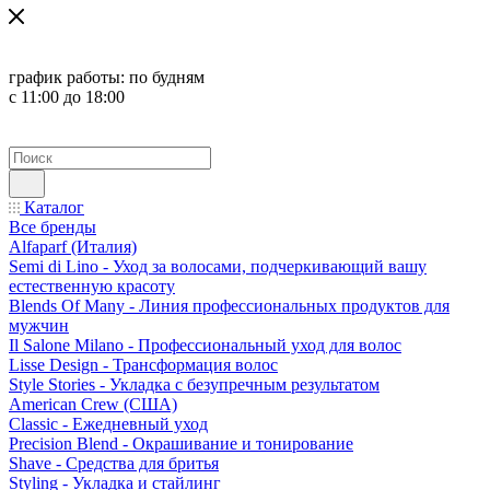
график работы:
по будням
с 11:00 до 18:00
Каталог
Все бренды
Alfaparf (Италия)
Semi di Lino - Уход за волосами, подчеркивающий вашу
естественную красоту
Blends Of Many - Линия профессиональных продуктов для
мужчин
Il Salone Milano - Профессиональный уход для волос
Lisse Design - Трансформация волос
Style Stories - Укладка с безупречным результатом
American Crew (США)
Classic - Ежедневный уход
Precision Blend - Окрашивание и тонирование
Shave - Средства для бритья
Styling - Укладка и стайлинг