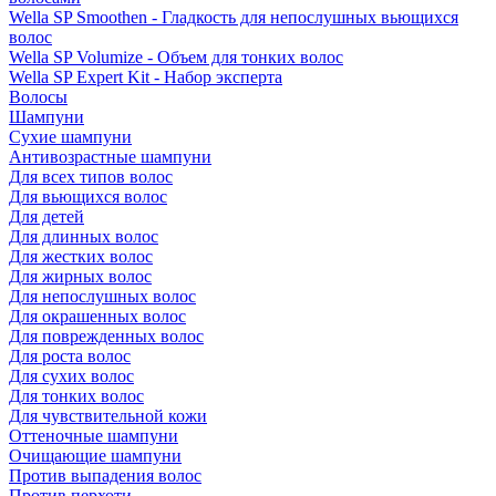
Wella SP Smoothen - Гладкость для непослушных вьющихся
волос
Wella SP Volumize - Объем для тонких волос
Wella SP Expert Kit - Набор эксперта
Волосы
Шампуни
Сухие шампуни
Антивозрастные шампуни
Для всех типов волос
Для вьющихся волос
Для детей
Для длинных волос
Для жестких волос
Для жирных волос
Для непослушных волос
Для окрашенных волос
Для поврежденных волос
Для роста волос
Для сухих волос
Для тонких волос
Для чувствительной кожи
Оттеночные шампуни
Очищающие шампуни
Против выпадения волос
Против перхоти