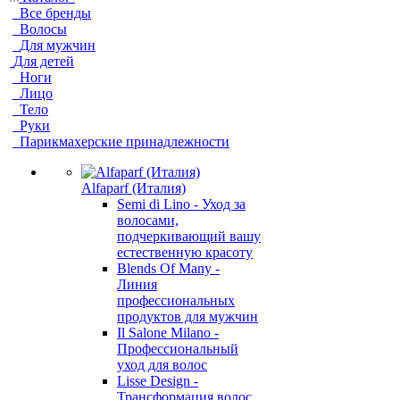
Все бренды
Волосы
Для мужчин
Для детей
Ноги
Лицо
Тело
Руки
Парикмахерские принадлежности
Alfaparf (Италия)
Semi di Lino - Уход за
волосами,
подчеркивающий вашу
естественную красоту
Blends Of Many -
Линия
профессиональных
продуктов для мужчин
Il Salone Milano -
Профессиональный
уход для волос
Lisse Design -
Трансформация волос