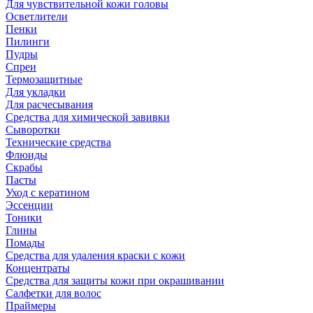
Для чувствительной кожи головы
Осветлители
Пенки
Пилинги
Пудры
Спреи
Термозащитные
Для укладки
Для расчесывания
Средства для химической завивки
Сыворотки
Технические средства
Флюиды
Скрабы
Пасты
Уход с кератином
Эссенции
Тоники
Глины
Помады
Средства для удаления краски с кожи
Концентраты
Средства для защиты кожи при окрашивании
Салфетки для волос
Праймеры