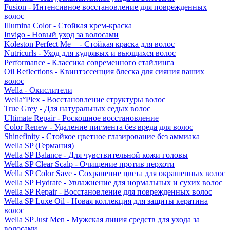
Fusion - Интенсивное восстановление для поврежденных
волос
Illumina Color - Стойкая крем-краска
Invigo - Новый уход за волосами
Koleston Perfect Me + - Стойкая краска для волос
Nutricurls - Уход для кудрявых и вьющихся волос
Performance - Классика современного стайлинга
Oil Reflections - Квинтэссенция блеска для сияния ваших
волос
Wella - Окислители
Wella°Plex - Восстановление структуры волос
True Grey - Для натуральных седых волос
Ultimate Repair - Роскошное восстановление
Color Renew - Удаление пигмента без вреда для волос
Shinefinity - Стойкое цветное глазирование без аммиака
Wella SP (Германия)
Wella SP Balance - Для чувствительной кожи головы
Wella SP Clear Scalp - Очищение против перхоти
Wella SP Color Save - Сохранение цвета для окрашенных волос
Wella SP Hydrate - Увлажнение для нормальных и сухих волос
Wella SP Repair - Восстановление для поврежденных волос
Wella SP Luxe Oil - Новая коллекция для защиты кератина
волос
Wella SP Just Men - Мужская линия средств для ухода за
волосами