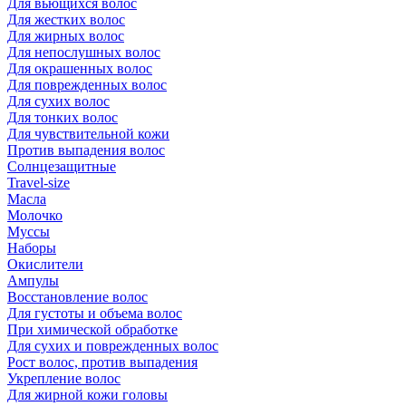
Для вьющихся волос
Для жестких волос
Для жирных волос
Для непослушных волос
Для окрашенных волос
Для поврежденных волос
Для сухих волос
Для тонких волос
Для чувствительной кожи
Против выпадения волос
Солнцезащитные
Travel-size
Масла
Молочко
Муссы
Наборы
Окислители
Ампулы
Восстановление волос
Для густоты и объема волос
При химической обработке
Для сухих и поврежденных волос
Рост волос, против выпадения
Укрепление волос
Для жирной кожи головы