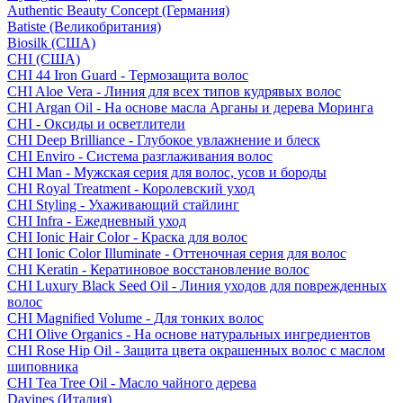
Authentic Beauty Concept (Германия)
Batiste (Великобритания)
Biosilk (США)
CHI (США)
CHI 44 Iron Guard - Термозащита волос
CHI Aloe Vera - Линия для всех типов кудрявых волос
CHI Argan Oil - На основе масла Арганы и дерева Моринга
CHI - Оксиды и осветлители
CHI Deep Brilliance - Глубокое увлажнение и блеск
CHI Enviro - Система разглаживания волос
CHI Man - Мужская серия для волос, усов и бороды
CHI Royal Treatment - Королевский уход
CHI Styling - Ухаживающий стайлинг
CHI Infra - Ежедневный уход
CHI Ionic Hair Color - Краска для волос
CHI Ionic Color Illuminate - Оттеночная серия для волос
CHI Keratin - Кератиновое восстановление волос
CHI Luxury Black Seed Oil - Линия уходов для поврежденных
волос
CHI Magnified Volume - Для тонких волос
CHI Olive Organics - На основе натуральных ингредиентов
CHI Rose Hip Oil - Защита цвета окрашенных волос с маслом
шиповника
CHI Tea Tree Oil - Масло чайного дерева
Davines (Италия)