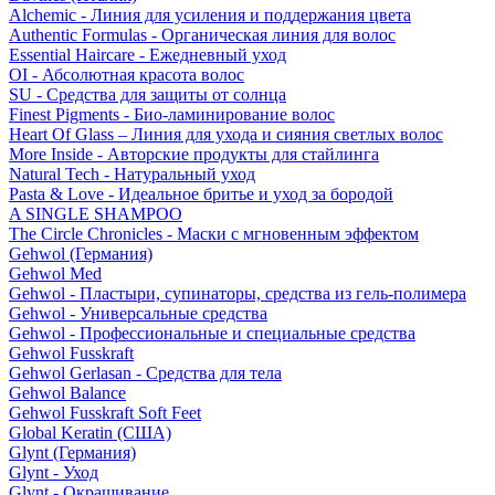
Alchemic - Линия для усиления и поддержания цвета
Authentic Formulas - Органическая линия для волос
Essential Haircare - Eжедневный уход
OI - Абсолютная красота волос
SU - Средства для защиты от солнца
Finest Pigments - Био-ламинирование волос
Heart Of Glass – Линия для ухода и сияния светлых волос
More Inside - Авторские продукты для стайлинга
Natural Tech - Натуральный уход
Pasta & Love - Идеальное бритье и уход за бородой
A SINGLE SHAMPOO
The Circle Chronicles - Маски с мгновенным эффектом
Gehwol (Германия)
Gehwol Med
Gehwol - Пластыри, супинаторы, средства из гель-полимера
Gehwol - Универсальные средства
Gehwol - Профессиональные и специальные средства
Gehwol Fusskraft
Gehwol Gerlasan - Средства для тела
Gehwol Balance
Gehwol Fusskraft Soft Feet
Global Keratin (США)
Glynt (Германия)
Glynt - Уход
Glynt - Окрашивание