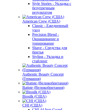
Style Stories - Укладка с
безупречным
результатом
American Crew (США)
Classic - Ежедневный
уход
Precision Blend -
Окрашивание и
тонирование
Shave - Средства для
бритья
Styling - Укладка и
стайлинг
Authentic Beauty Concept
(Германия)
Batiste (Великобритания)
Biosilk (США)
CHI (США)
CHI 44 Iron Guard -