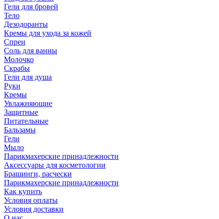
Гели для бровей
Тело
Дезодоранты
Кремы для ухода за кожей
Спреи
Соль для ванны
Молочко
Скрабы
Гели для душа
Руки
Кремы
Увлажняющие
Защитные
Питательные
Бальзамы
Гели
Мыло
Парикмахерские принадлежности
Аксессуары для косметологии
Брашинги, расчески
Парикмахерские принадлежности
Как купить
Условия оплаты
Условия доставки
О нас