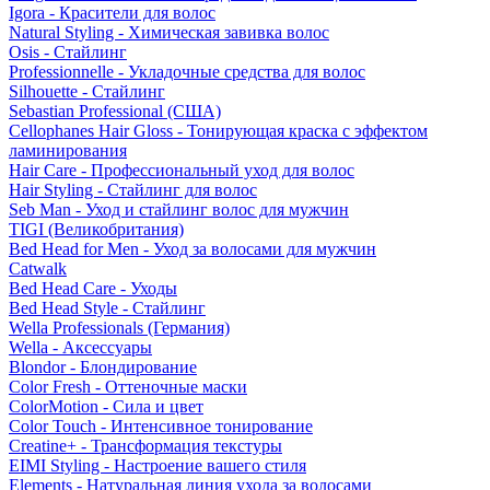
Igora - Красители для волос
Natural Styling - Химическая завивка волос
Osis - Стайлинг
Professionnelle - Укладочные средства для волос
Silhouette - Стайлинг
Sebastian Professional (США)
Cellophanes Hair Gloss - Тонирующая краска с эффектом
ламинирования
Hair Care - Профессиональный уход для волос
Hair Styling - Стайлинг для волос
Seb Man - Уход и стайлинг волос для мужчин
TIGI (Великобритания)
Bed Head for Men - Уход за волосами для мужчин
Catwalk
Bed Head Care - Уходы
Bed Head Style - Стайлинг
Wella Professionals (Германия)
Wella - Аксессуары
Blondor - Блондирование
Color Fresh - Оттеночные маски
ColorMotion - Сила и цвет
Color Touch - Интенсивное тонирование
Creatine+ - Трансформация текстуры
EIMI Styling - Настроение вашего стиля
Elements - Натуральная линия ухода за волосами