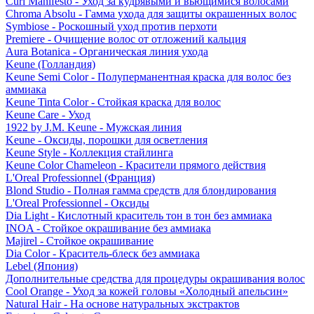
Curl Manifesto - Уход за кудрявыми и вьющимися волосами
Chroma Absolu - Гамма ухода для защиты окрашенных волос
Symbiose - Роскошный уход против перхоти
Premiere - Очищение волос от отложений кальция
Aura Botanica - Органическая линия ухода
Keune (Голландия)
Keune Semi Color - Полуперманентная краска для волос без
аммиака
Keune Tinta Color - Стойкая краска для волос
Keune Care - Уход
1922 by J.M. Keune - Мужская линия
Keune - Оксиды, порошки для осветления
Keune Style - Коллекция стайлинга
Keune Color Chameleon - Красители прямого действия
L'Oreal Professionnel (Франция)
Blond Studio - Полная гамма средств для блондирования
L'Oreal Professionnel - Оксиды
Dia Light - Кислотный краситель тон в тон без аммиака
INOA - Стойкое окрашивание без аммиака
Majirel - Стойкое окрашивание
Dia Color - Краситель-блеск без аммиака
Lebel (Япония)
Дополнительные средства для процедуры окрашивания волос
Cool Orange - Уход за кожей головы «Холодный апельсин»
Natural Hair - На основе натуральных экстрактов