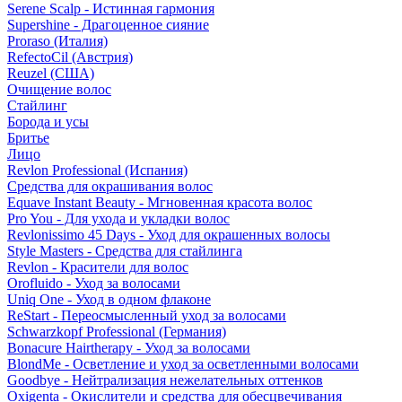
Serene Scalp - Истинная гармония
Supershine - Драгоценное сияние
Proraso (Италия)
RefectoCil (Австрия)
Reuzel (США)
Очищение волос
Стайлинг
Борода и усы
Бритье
Лицо
Revlon Professional (Испания)
Средства для окрашивания волос
Equave Instant Beauty - Мгновенная красота волос
Pro You - Для ухода и укладки волос
Revlonissimo 45 Days - Уход для окрашенных волосы
Style Masters - Средства для стайлинга
Revlon - Красители для волос
Orofluido - Уход за волосами
Uniq One - Уход в одном флаконе
ReStart - Переосмысленный уход за волосами
Schwarzkopf Professional (Германия)
Bonacure Hairtherapy - Уход за волосами
BlondMe - Осветление и уход за осветленными волосами
Goodbye - Нейтрализация нежелательных оттенков
Oxigenta - Окислители и средства для обесцвечивания