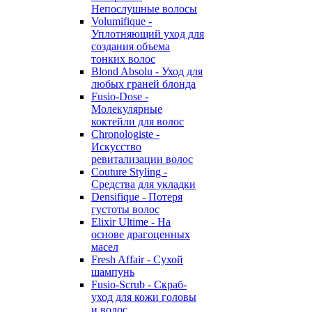
Непослушные волосы
Volumifique -
Уплотняющий уход для
создания объема
тонких волос
Blond Absolu - Уход для
любых граней блонда
Fusio-Dose -
Молекулярные
коктейли для волос
Chronologiste -
Искусство
ревитализации волос
Couture Styling -
Средства для укладки
Densifique - Потеря
густоты волос
Elixir Ultime - На
основе драгоценных
масел
Fresh Affair - Сухой
шампунь
Fusio-Scrub - Скраб-
уход для кожи головы
и волос