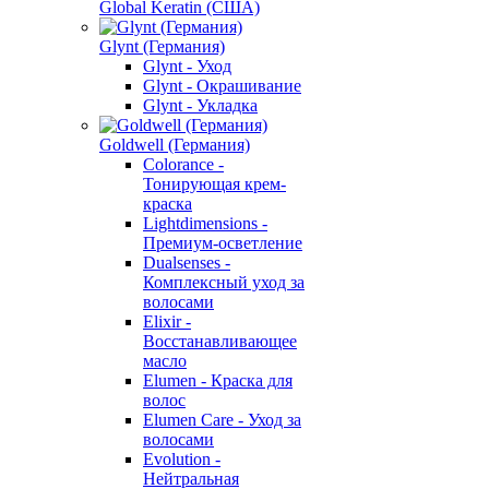
Global Keratin (США)
Glynt (Германия)
Glynt - Уход
Glynt - Окрашивание
Glynt - Укладка
Goldwell (Германия)
Colorance -
Тонирующая крем-
краска
Lightdimensions -
Премиум-осветление
Dualsenses -
Комплексный уход за
волосами
Elixir -
Восстанавливающее
масло
Elumen - Краска для
волос
Elumen Care - Уход за
волосами
Evolution -
Нейтральная