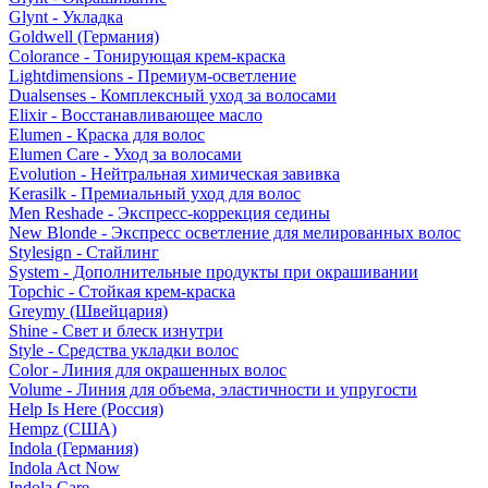
Glynt - Укладка
Goldwell (Германия)
Colorance - Тонирующая крем-краска
Lightdimensions - Премиум-осветление
Dualsenses - Комплексный уход за волосами
Elixir - Восстанавливающее масло
Elumen - Краска для волос
Elumen Care - Уход за волосами
Evolution - Нейтральная химическая завивка
Kerasilk - Премиальный уход для волос
Men Reshade - Экспресс-коррекция седины
New Blonde - Экспресс осветление для мелированных волос
Stylesign - Стайлинг
System - Дополнительные продукты при окрашивании
Topchic - Стойкая крем-краска
Greymy (Швейцария)
Shine - Свет и блеск изнутри
Style - Средства укладки волос
Color - Линия для окрашенных волос
Volume - Линия для объема, эластичности и упругости
Help Is Here (Россия)
Hempz (США)
Indola (Германия)
Indola Act Now
Indola Care