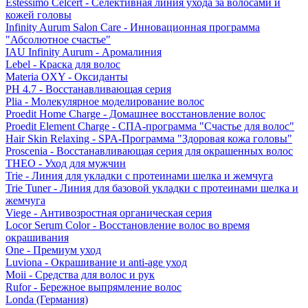
Estessimo Celcert - Селективная линия ухода за волосами и
кожей головы
Infinity Aurum Salon Care - Инновационная программа
"Абсолютное счастье"
IAU Infinity Aurum - Аромалиния
Lebel - Краска для волос
Materia OXY - Оксиданты
PH 4.7 - Восстанавливающая серия
Plia - Молекулярное моделирование волос
Proedit Home Charge - Домашнее восстановление волос
Proedit Element Charge - СПА-программа "Счастье для волос"
Hair Skin Relaxing - SPA-Программа "Здоровая кожа головы"
Proscenia - Восстанавливающая серия для окрашенных волос
THEO - Уход для мужчин
Trie - Линия для укладки с протеинами шелка и жемчуга
Trie Tuner - Линия для базовой укладки с протеинами шелка и
жемчуга
Viege - Антивозростная органическая серия
Locor Serum Color - Восстановление волос во время
окрашивания
One - Премиум уход
Luviona - Окрашивание и anti-age уход
Moii - Средства для волос и рук
Rufor - Бережное выпрямление волос
Londa (Германия)