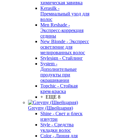
химическая завивка
Kerasilk -
Премиальный уход для
волос
Men Reshade -
Экспресс-коррекция
седины
New Blonde - Экспресс
осветление для
мелированных волос
Stylesign - Стайлинг
System -
Дополнительные
продукты при
окрашивании
Topchic - Стойкая
крем-краска
+ ЕЩЕ 8
Greymy (Швейцария)
Shine - Свет и блеск
изнутри
Style - Средства
укладки волос
Color - Линия для