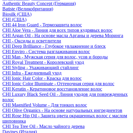
Authentic Beauty Concept (Германия)
Batiste (Великобритания)
Biosilk (США)
CHI (США)
CHI 44 Iron Guard - Термозащита волос
CHI Aloe Vera - Линия для всех типов кудрявых волос
CHI Argan Oil - На основе масла Арганы и дерева Моринга
CHI - Оксиды и осветлители
CHI Deep Brilliance - Глубокое увлажнение и блеск
CHI Enviro - Система разглаживания волос
CHI Man - Мужская серия для волос, усов и бороды
CHI Royal Treatment - Королевский уход
CHI Styling - Ухаживающий стайлинг
CHI Infra - Ежедневный уход
CHI Ionic Hair Color - Краска для волос
CHI Ionic Color Illuminate - Оттеночная серия для волос
CHI Keratin - Кератиновое восстановление волос
CHI Luxury Black Seed Oil - Линия уходов для поврежденных
волос
CHI Magnified Volume - Для тонких волос
CHI Olive Organics - На основе натуральных ингредиентов
CHI Rose Hip Oil - Защита цвета окрашенных волос с маслом
шиповника
CHI Tea Tree Oil - Масло чайного дерева
Davines (Италия)