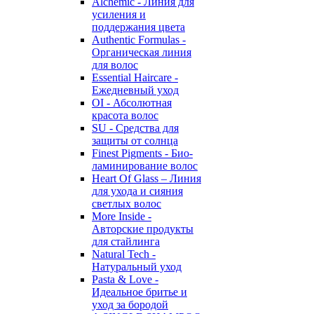
Alchemic - Линия для
усиления и
поддержания цвета
Authentic Formulas -
Органическая линия
для волос
Essential Haircare -
Eжедневный уход
OI - Абсолютная
красота волос
SU - Средства для
защиты от солнца
Finest Pigments - Био-
ламинирование волос
Heart Of Glass – Линия
для ухода и сияния
светлых волос
More Inside -
Авторские продукты
для стайлинга
Natural Tech -
Натуральный уход
Pasta & Love -
Идеальное бритье и
уход за бородой