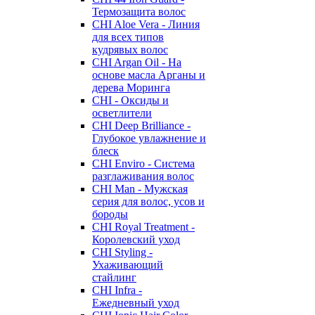
Термозащита волос
CHI Aloe Vera - Линия
для всех типов
кудрявых волос
CHI Argan Oil - На
основе масла Арганы и
дерева Моринга
CHI - Оксиды и
осветлители
CHI Deep Brilliance -
Глубокое увлажнение и
блеск
CHI Enviro - Система
разглаживания волос
CHI Man - Мужская
серия для волос, усов и
бороды
CHI Royal Treatment -
Королевский уход
CHI Styling -
Ухаживающий
стайлинг
CHI Infra -
Ежедневный уход