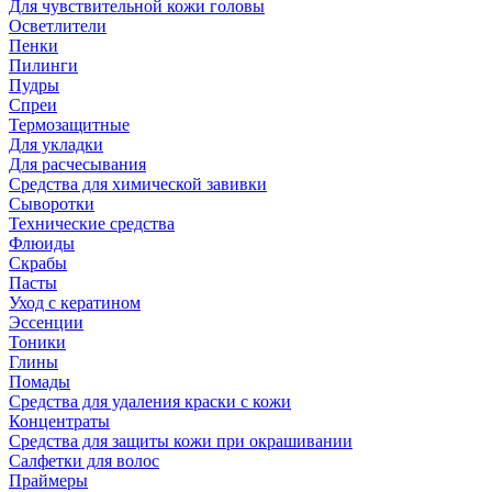
Для чувствительной кожи головы
Осветлители
Пенки
Пилинги
Пудры
Спреи
Термозащитные
Для укладки
Для расчесывания
Средства для химической завивки
Сыворотки
Технические средства
Флюиды
Скрабы
Пасты
Уход с кератином
Эссенции
Тоники
Глины
Помады
Средства для удаления краски с кожи
Концентраты
Средства для защиты кожи при окрашивании
Салфетки для волос
Праймеры