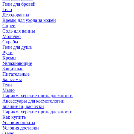
Гели для бровей
Тело
Дезодоранты
Кремы для ухода за кожей
Спреи
Соль для ванны
Молочко
Скрабы
Гели для душа
Руки
Кремы
Увлажняющие
Защитные
Питательные
Бальзамы
Гели
Мыло
Парикмахерские принадлежности
Аксессуары для косметологии
Брашинги, расчески
Парикмахерские принадлежности
Как купить
Условия оплаты
Условия доставки
О нас