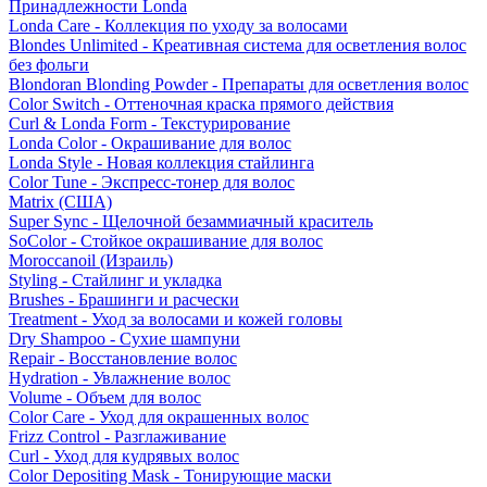
Принадлежности Londa
Londa Care - Коллекция по уходу за волосами
Blondes Unlimited - Креативная система для осветления волос
без фольги
Blondoran Blonding Powder - Препараты для осветления волос
Color Switch - Оттеночная краска прямого действия
Curl & Londa Form - Текстурирование
Londa Color - Окрашивание для волос
Londa Style - Новая коллекция стайлинга
Color Tune - Экспресс-тонер для волос
Matrix (США)
Super Sync - Щелочной безаммиачный краситель
SoColor - Стойкое окрашивание для волос
Moroccanoil (Израиль)
Styling - Стайлинг и укладка
Brushes - Брашинги и расчески
Treatment - Уход за волосами и кожей головы
Dry Shampoo - Сухие шампуни
Repair - Восстановление волос
Hydration - Увлажнение волос
Volume - Объем для волос
Color Care - Уход для окрашенных волос
Frizz Control - Разглаживание
Curl - Уход для кудрявых волос
Color Depositing Mask - Тонирующие маски