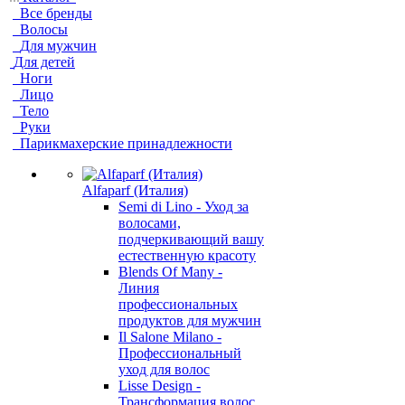
Все бренды
Волосы
Для мужчин
Для детей
Ноги
Лицо
Тело
Руки
Парикмахерские принадлежности
Alfaparf (Италия)
Semi di Lino - Уход за
волосами,
подчеркивающий вашу
естественную красоту
Blends Of Many -
Линия
профессиональных
продуктов для мужчин
Il Salone Milano -
Профессиональный
уход для волос
Lisse Design -
Трансформация волос