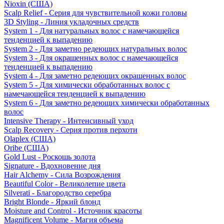
Nioxin (США)
Scalp Relief - Серия для чувствительной кожи головы
3D Styling - Линия укладочных средств
System 1 - Для натуральных волос с намечающейся
тенденцией к выпадению
System 2 - Для заметно редеющих натуральных волос
System 3 - Для окрашенных волос с намечающейся
тенденцией к выпадению
System 4 - Для заметно редеющих окрашенных волос
System 5 - Для химически обработанных волос с
намечающейся тенденцией к выпадению
System 6 - Для заметно редеющих химически обработанных
волос
Intensive Therapy - Интенсивный уход
Scalp Recovery - Серия против перхоти
Olaplex (США)
Oribe (США)
Gold Lust - Роскошь золота
Signature - Вдохновение дня
Hair Alchemy - Сила Возрождения
Beautiful Color - Великолепие цвета
Silverati - Благородство серебра
Bright Blonde - Яркий блонд
Moisture and Control - Источник красоты
Magnificent Volume - Магия объема