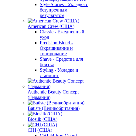
Style Stories - Укладка с
безупречным
результатом
American Crew (США)
Classic - Ежедневный
уход
Precision Blend -
Окрашивание и
тонирование
Shave - Средства для
бритья
Styling - Укладка и
стайлинг
Authentic Beauty Concept
(Германия)
Batiste (Великобритания)
Biosilk (США)
CHI (США)
CHI 44 Iron Guard -