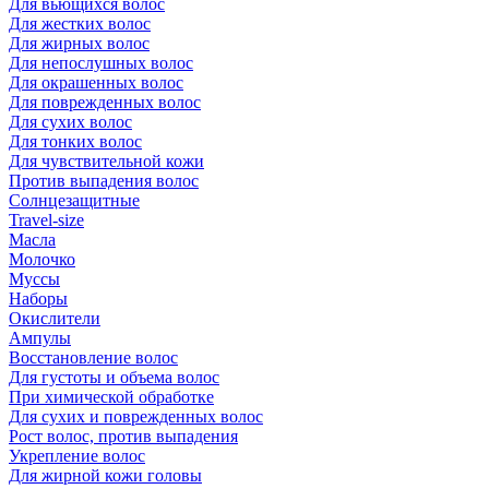
Для вьющихся волос
Для жестких волос
Для жирных волос
Для непослушных волос
Для окрашенных волос
Для поврежденных волос
Для сухих волос
Для тонких волос
Для чувствительной кожи
Против выпадения волос
Солнцезащитные
Travel-size
Масла
Молочко
Муссы
Наборы
Окислители
Ампулы
Восстановление волос
Для густоты и объема волос
При химической обработке
Для сухих и поврежденных волос
Рост волос, против выпадения
Укрепление волос
Для жирной кожи головы