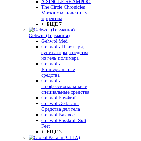
A SINGLE SHAMPOO
The Circle Chronicles -
Маски с мгновенным
эффектом
+ ЕЩЕ 7
Gehwol (Германия)
Gehwol Med
Gehwol - Пластыри,
супинаторы, средства
из гель-полимера
Gehwol -
Универсальные
средства
Gehwol -
Профессиональные и
специальные средства
Gehwol Fusskraft
Gehwol Gerlasan -
Средства для тела
Gehwol Balance
Gehwol Fusskraft Soft
Feet
+ ЕЩЕ 3