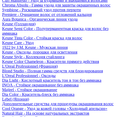
Curl Manifesto - Уход за кудрявыми и вьющимися волосами
Chroma Absolu - Гамма ухода для защиты окрашенных волос
Symbiose - Роскошный уход против перхоти
Premiere - Очищение волос от отложений кальция
Aura Botanica - Органическая линия ухода
Keune (Голландия)
Keune Semi Color - Полуперманентная краска для волос без
аммиака
Keune Tinta Color - Стойкая краска для волос
Keune Care - Уход
1922 by J.M. Keune - Мужская линия
Keune - Оксиды, порошки для осветления
Keune Style - Коллекция стайлинга
Keune Color Chameleon - Красители прямого действия
L'Oreal Professionnel (Франция)
Blond Studio - Полная гамма средств для блондирования
L'Oreal Professionnel - Оксиды
Dia Light - Кислотный краситель тон в тон без аммиака
INOA - Стойкое окрашивание без аммиака
Majirel - Стойкое окрашивание
Dia Color - Краситель-блеск без аммиака
Lebel (Япония)
Дополнительные средства для процедуры окрашивания волос
Cool Orange - Уход за кожей головы «Холодный апельсин»
Natural Hair - На основе натуральных экстрактов