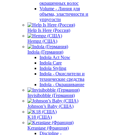
окрашенных волос
Volume - Линия для
объема, эластичности и
упругости
Help Is Here (Россия)
Hempz (США)
Indola (Германия)
Indola Act Now
Indola Care
Indola Styling
Indola - Окислители и
технические средства
Indola - Окрашивание
Invisibobble (Германия)
Johnson’s Baby (США)
K18 (США)
Kerastase (Франция)
Discipline -