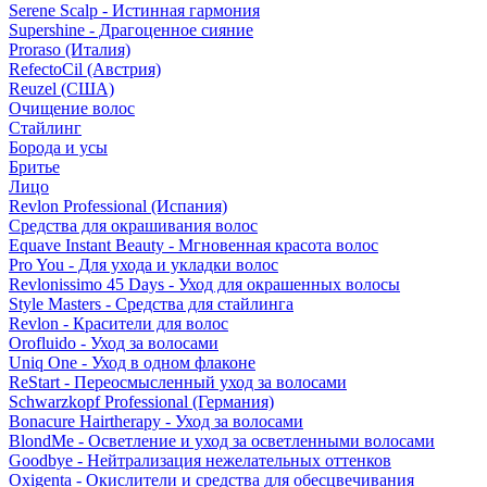
Serene Scalp - Истинная гармония
Supershine - Драгоценное сияние
Proraso (Италия)
RefectoCil (Австрия)
Reuzel (США)
Очищение волос
Стайлинг
Борода и усы
Бритье
Лицо
Revlon Professional (Испания)
Средства для окрашивания волос
Equave Instant Beauty - Мгновенная красота волос
Pro You - Для ухода и укладки волос
Revlonissimo 45 Days - Уход для окрашенных волосы
Style Masters - Средства для стайлинга
Revlon - Красители для волос
Orofluido - Уход за волосами
Uniq One - Уход в одном флаконе
ReStart - Переосмысленный уход за волосами
Schwarzkopf Professional (Германия)
Bonacure Hairtherapy - Уход за волосами
BlondMe - Осветление и уход за осветленными волосами
Goodbye - Нейтрализация нежелательных оттенков
Oxigenta - Окислители и средства для обесцвечивания