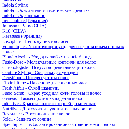
Indola Styling
Indola - Окислители и технические средства
Indola - Окрашивание
Invisibobble (Германия)
Johnson’s Baby (США)
K18 (США)
Kerastase (Франция)
Discipline - Непослушные волосы
Volumifique - Уплотняющий уход для создания объема тонких
волос
Blond Absolu - Уход для любых граней блонда
Fusio-Dose - Молекулярные коктейли для волос
Chronologiste - Искусство ревитализации волос
Couture Styling - Средства для укладки
Densifique - Потеря густоты волос
Elixir Ultime - На основе драгоценных масел
Fresh Affair - Сухой шампунь
Fusio-Scrub - Скраб-уход для кожи головы и волос
Genesis - Гамма против выпадения волос
Initialiste - Красота волос от корней до кончиков
Nutritive - Для сухих и чувствительных волос
Resistance - Восстановление волос
Soleil - Защита от солнца
Specifique - Несбалансированное состояние кожи головы