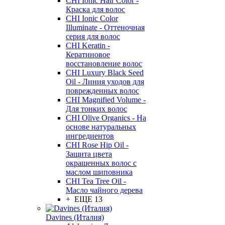
CHI Ionic Hair Color -
Краска для волос
CHI Ionic Color
Illuminate - Оттеночная
серия для волос
CHI Keratin -
Кератиновое
восстановление волос
CHI Luxury Black Seed
Oil - Линия уходов для
поврежденных волос
CHI Magnified Volume -
Для тонких волос
CHI Olive Organics - На
основе натуральных
ингредиентов
CHI Rose Hip Oil -
Защита цвета
окрашенных волос с
маслом шиповника
CHI Tea Tree Oil -
Масло чайного дерева
+ ЕЩЕ 13
Davines (Италия)