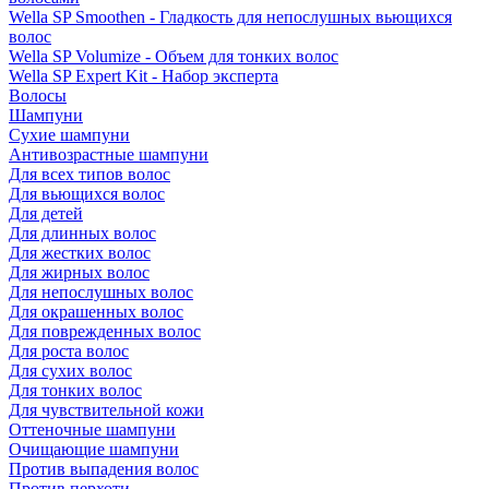
Wella SP Smoothen - Гладкость для непослушных вьющихся
волос
Wella SP Volumize - Объем для тонких волос
Wella SP Expert Kit - Набор эксперта
Волосы
Шампуни
Сухие шампуни
Антивозрастные шампуни
Для всех типов волос
Для вьющихся волос
Для детей
Для длинных волос
Для жестких волос
Для жирных волос
Для непослушных волос
Для окрашенных волос
Для поврежденных волос
Для роста волос
Для сухих волос
Для тонких волос
Для чувствительной кожи
Оттеночные шампуни
Очищающие шампуни
Против выпадения волос
Против перхоти