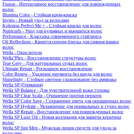
Fusion - Интенсивное восстановление для поврежденных
волос
Illumina Color - Стойкая крем-краска
Invigo - Новый уход за волосами
Koleston Perfect Me + - Стойкая краска для волос
Nutricurls - Уход для кудрявых и вьющихся волос
Performance - Классика современного стайлинга
Oil Reflections - Квинтэссенция блеска для сияния ваших
волос
Wella - Окислители
Wella°Plex - Восстановление структуры волос
True Grey - Для натуральных седых волос
Ultimate Repair - Роскошное восстановление
Color Renew - Удаление пигмента без вреда для волос
Shinefinity - Стойкое цветное глазирование без аммиака
Wella SP (Германия)
Wella SP Balance - Для чувствительной кожи головы
Wella SP Clear Scalp - Очищение против перхоти
Wella SP Color Save - Сохранение цвета для окрашенных волос
Wella SP Hydrate - Увлажнение для нормальных и сухих волос
Wella SP Repair - Восстановление для поврежденных волос
Wella SP Luxe Oil - Новая коллекция для защиты кератина
волос
Wella SP Just Men - Мужская линия средств для ухода за
волосами