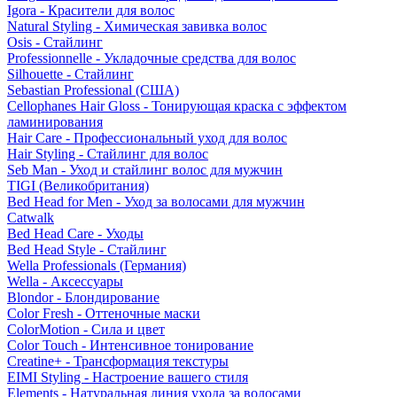
Igora - Красители для волос
Natural Styling - Химическая завивка волос
Osis - Стайлинг
Professionnelle - Укладочные средства для волос
Silhouette - Стайлинг
Sebastian Professional (США)
Cellophanes Hair Gloss - Тонирующая краска с эффектом
ламинирования
Hair Care - Профессиональный уход для волос
Hair Styling - Стайлинг для волос
Seb Man - Уход и стайлинг волос для мужчин
TIGI (Великобритания)
Bed Head for Men - Уход за волосами для мужчин
Catwalk
Bed Head Care - Уходы
Bed Head Style - Стайлинг
Wella Professionals (Германия)
Wella - Аксессуары
Blondor - Блондирование
Color Fresh - Оттеночные маски
ColorMotion - Сила и цвет
Color Touch - Интенсивное тонирование
Creatine+ - Трансформация текстуры
EIMI Styling - Настроение вашего стиля
Elements - Натуральная линия ухода за волосами