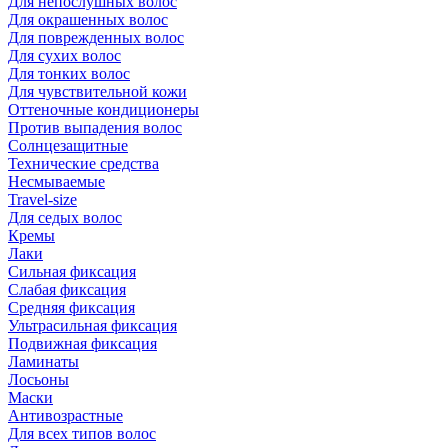
Для непослушных волос
Для окрашенных волос
Для поврежденных волос
Для сухих волос
Для тонких волос
Для чувствительной кожи
Оттеночные кондиционеры
Против выпадения волос
Солнцезащитные
Технические средства
Несмываемые
Travel-size
Для седых волос
Кремы
Лаки
Сильная фиксация
Слабая фиксация
Средняя фиксация
Ультрасильная фиксация
Подвижная фиксация
Ламинаты
Лосьоны
Маски
Антивозрастные
Для всех типов волос