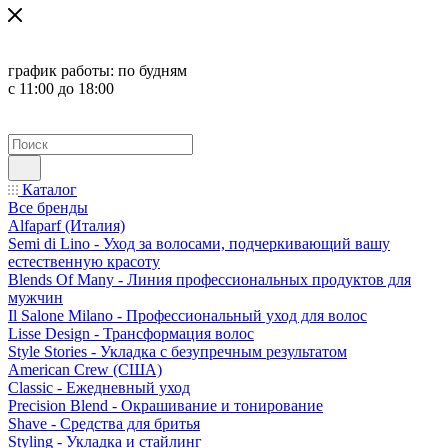
график работы:
по будням
с 11:00 до 18:00
Каталог
Все бренды
Alfaparf (Италия)
Semi di Lino - Уход за волосами, подчеркивающий вашу
естественную красоту
Blends Of Many - Линия профессиональных продуктов для
мужчин
Il Salone Milano - Профессиональный уход для волос
Lisse Design - Трансформация волос
Style Stories - Укладка с безупречным результатом
American Crew (США)
Classic - Ежедневный уход
Precision Blend - Окрашивание и тонирование
Shave - Средства для бритья
Styling - Укладка и стайлинг