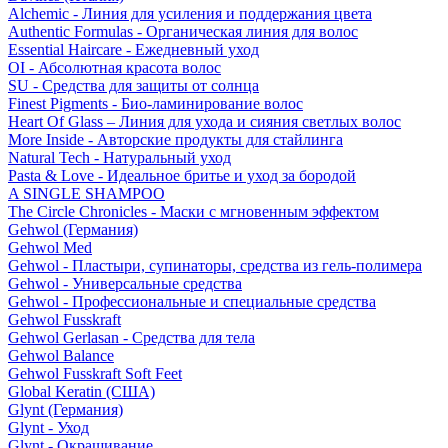
Alchemic - Линия для усиления и поддержания цвета
Authentic Formulas - Органическая линия для волос
Essential Haircare - Eжедневный уход
OI - Абсолютная красота волос
SU - Средства для защиты от солнца
Finest Pigments - Био-ламинирование волос
Heart Of Glass – Линия для ухода и сияния светлых волос
More Inside - Авторские продукты для стайлинга
Natural Tech - Натуральный уход
Pasta & Love - Идеальное бритье и уход за бородой
A SINGLE SHAMPOO
The Circle Chronicles - Маски с мгновенным эффектом
Gehwol (Германия)
Gehwol Med
Gehwol - Пластыри, супинаторы, средства из гель-полимера
Gehwol - Универсальные средства
Gehwol - Профессиональные и специальные средства
Gehwol Fusskraft
Gehwol Gerlasan - Средства для тела
Gehwol Balance
Gehwol Fusskraft Soft Feet
Global Keratin (США)
Glynt (Германия)
Glynt - Уход
Glynt - Окрашивание