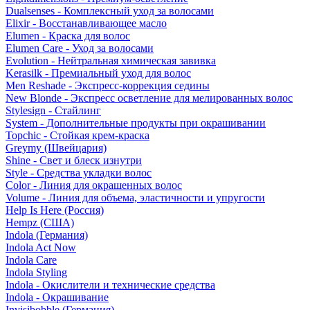
Dualsenses - Комплексный уход за волосами
Elixir - Восстанавливающее масло
Elumen - Краска для волос
Elumen Care - Уход за волосами
Evolution - Нейтральная химическая завивка
Kerasilk - Премиальный уход для волос
Men Reshade - Экспресс-коррекция седины
New Blonde - Экспресс осветление для мелированных волос
Stylesign - Стайлинг
System - Дополнительные продукты при окрашивании
Topchic - Стойкая крем-краска
Greymy (Швейцария)
Shine - Свет и блеск изнутри
Style - Средства укладки волос
Color - Линия для окрашенных волос
Volume - Линия для объема, эластичности и упругости
Help Is Here (Россия)
Hempz (США)
Indola (Германия)
Indola Act Now
Indola Care
Indola Styling
Indola - Окислители и технические средства
Indola - Окрашивание
Invisibobble (Германия)