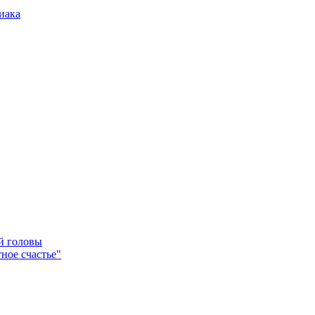
иака
ей головы
ное счастье"