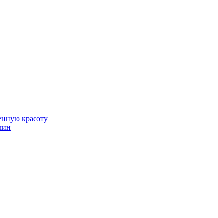
венную красоту
чин