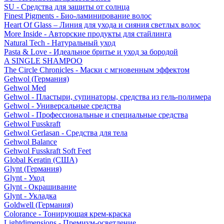
SU - Средства для защиты от солнца
Finest Pigments - Био-ламинирование волос
Heart Of Glass – Линия для ухода и сияния светлых волос
More Inside - Авторские продукты для стайлинга
Natural Tech - Натуральный уход
Pasta & Love - Идеальное бритье и уход за бородой
A SINGLE SHAMPOO
The Circle Chronicles - Маски с мгновенным эффектом
Gehwol (Германия)
Gehwol Med
Gehwol - Пластыри, супинаторы, средства из гель-полимера
Gehwol - Универсальные средства
Gehwol - Профессиональные и специальные средства
Gehwol Fusskraft
Gehwol Gerlasan - Средства для тела
Gehwol Balance
Gehwol Fusskraft Soft Feet
Global Keratin (США)
Glynt (Германия)
Glynt - Уход
Glynt - Окрашивание
Glynt - Укладка
Goldwell (Германия)
Colorance - Тонирующая крем-краска
Lightdimensions - Премиум-осветление