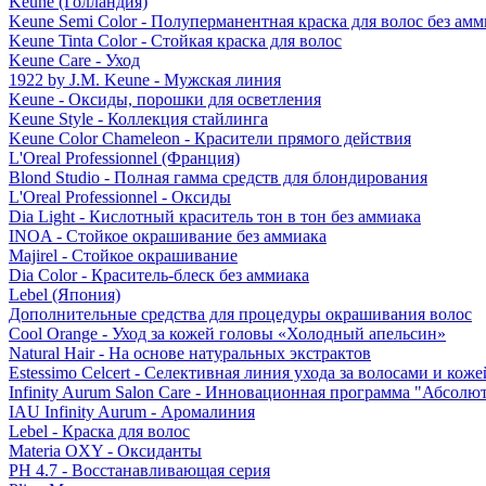
Keune (Голландия)
Keune Semi Color - Полуперманентная краска для волос без амм
Keune Tinta Color - Стойкая краска для волос
Keune Care - Уход
1922 by J.M. Keune - Мужская линия
Keune - Оксиды, порошки для осветления
Keune Style - Коллекция стайлинга
Keune Color Chameleon - Красители прямого действия
L'Oreal Professionnel (Франция)
Blond Studio - Полная гамма средств для блондирования
L'Oreal Professionnel - Оксиды
Dia Light - Кислотный краситель тон в тон без аммиака
INOA - Стойкое окрашивание без аммиака
Majirel - Стойкое окрашивание
Dia Color - Краситель-блеск без аммиака
Lebel (Япония)
Дополнительные средства для процедуры окрашивания волос
Cool Orange - Уход за кожей головы «Холодный апельсин»
Natural Hair - На основе натуральных экстрактов
Estessimo Celcert - Селективная линия ухода за волосами и кож
Infinity Aurum Salon Care - Инновационная программа "Абсолют
IAU Infinity Aurum - Аромалиния
Lebel - Краска для волос
Materia OXY - Оксиданты
PH 4.7 - Восстанавливающая серия