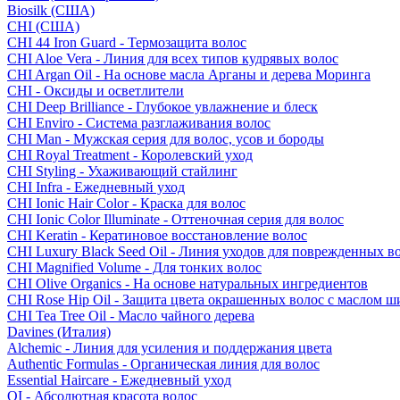
Biosilk (США)
CHI (США)
CHI 44 Iron Guard - Термозащита волос
CHI Aloe Vera - Линия для всех типов кудрявых волос
CHI Argan Oil - На основе масла Арганы и дерева Моринга
CHI - Оксиды и осветлители
CHI Deep Brilliance - Глубокое увлажнение и блеск
CHI Enviro - Система разглаживания волос
CHI Man - Мужская серия для волос, усов и бороды
CHI Royal Treatment - Королевский уход
CHI Styling - Ухаживающий стайлинг
CHI Infra - Ежедневный уход
CHI Ionic Hair Color - Краска для волос
CHI Ionic Color Illuminate - Оттеночная серия для волос
CHI Keratin - Кератиновое восстановление волос
CHI Luxury Black Seed Oil - Линия уходов для поврежденных в
CHI Magnified Volume - Для тонких волос
CHI Olive Organics - На основе натуральных ингредиентов
CHI Rose Hip Oil - Защита цвета окрашенных волос с маслом 
CHI Tea Tree Oil - Масло чайного дерева
Davines (Италия)
Alchemic - Линия для усиления и поддержания цвета
Authentic Formulas - Органическая линия для волос
Essential Haircare - Eжедневный уход
OI - Абсолютная красота волос