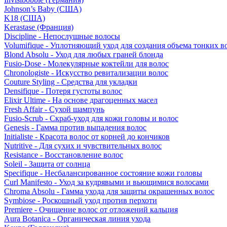
Johnson’s Baby (США)
K18 (США)
Kerastase (Франция)
Discipline - Непослушные волосы
Volumifique - Уплотняющий уход для создания объема тонких в
Blond Absolu - Уход для любых граней блонда
Fusio-Dose - Молекулярные коктейли для волос
Chronologiste - Искусство ревитализации волос
Couture Styling - Средства для укладки
Densifique - Потеря густоты волос
Elixir Ultime - На основе драгоценных масел
Fresh Affair - Сухой шампунь
Fusio-Scrub - Скраб-уход для кожи головы и волос
Genesis - Гамма против выпадения волос
Initialiste - Красота волос от корней до кончиков
Nutritive - Для сухих и чувствительных волос
Resistance - Восстановление волос
Soleil - Защита от солнца
Specifique - Несбалансированное состояние кожи головы
Curl Manifesto - Уход за кудрявыми и вьющимися волосами
Chroma Absolu - Гамма ухода для защиты окрашенных волос
Symbiose - Роскошный уход против перхоти
Premiere - Очищение волос от отложений кальция
Aura Botanica - Органическая линия ухода