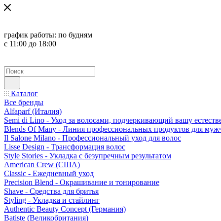
график работы:
по будням
с 11:00 до 18:00
Каталог
Все бренды
Alfaparf (Италия)
Semi di Lino - Уход за волосами, подчеркивающий вашу естест
Blends Of Many - Линия профессиональных продуктов для муж
Il Salone Milano - Профессиональный уход для волос
Lisse Design - Трансформация волос
Style Stories - Укладка с безупречным результатом
American Crew (США)
Classic - Ежедневный уход
Precision Blend - Окрашивание и тонирование
Shave - Средства для бритья
Styling - Укладка и стайлинг
Authentic Beauty Concept (Германия)
Batiste (Великобритания)