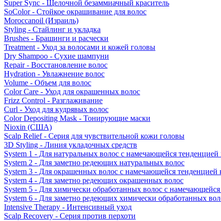
Super Sync - Щелочной безаммиачный краситель
SoColor - Стойкое окрашивание для волос
Moroccanoil (Израиль)
Styling - Стайлинг и укладка
Brushes - Брашинги и расчески
Treatment - Уход за волосами и кожей головы
Dry Shampoo - Сухие шампуни
Repair - Восстановление волос
Hydration - Увлажнение волос
Volume - Объем для волос
Color Care - Уход для окрашенных волос
Frizz Control - Разглаживание
Curl - Уход для кудрявых волос
Color Depositing Mask - Тонирующие маски
Nioxin (США)
Scalp Relief - Серия для чувствительной кожи головы
3D Styling - Линия укладочных средств
System 1 - Для натуральных волос с намечающейся тенденцией
System 2 - Для заметно редеющих натуральных волос
System 3 - Для окрашенных волос с намечающейся тенденцией
System 4 - Для заметно редеющих окрашенных волос
System 5 - Для химически обработанных волос с намечающейс
System 6 - Для заметно редеющих химически обработанных вол
Intensive Therapy - Интенсивный уход
Scalp Recovery - Серия против перхоти