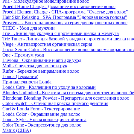
Plia - Молекулярное моделирование волос
Proedit Home Charge - Домашнее восстановление волос
Proedit Element Charge - СПА-программа "Счастье для волос"
Hair Skin Relaxing - SPA-Программа "Здоровая кожа головы"
Proscenia - Восстанавливающая серия для окрашенных волос
THEO - Уход для мужчин
Trie - Линия для укладки с протеинами шелка и жемчуга
Trie Tuner - Линия для базовой укладки с протеинами шелка и 
Viege - Антивозростная органическая серия
Locor Serum Color - Восстановление волос во время окрашиван
One - Премиум уход
Luviona - Окрашивание и anti-age уход
Moii - Средства для волос и рук
Rufor - Бережное выпрямление волос
Londa (Германия)
Принадлежности Londa
Londa Care - Коллекция по уходу за волосами
Blondes Unlimited - Креативная система для осветления волос б
Blondoran Blonding Powder - Препараты для осветления волос
Color Switch - Оттеночная краска прямого действия
Curl & Londa Form - Текстурирование
Londa Color - Окрашивание для волос
Londa Style - Новая коллекция стайлинга
Color Tune - Экспресс-тонер для волос
Matrix (США)