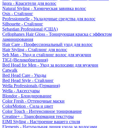
Igora - Красители для волос
Natural Styling - Химическая завивка волос
Osis - Стайлинг
Professionnelle - Укладочные средства для волос
Silhouette - Стайлинг
Sebastian Professional (США)
Cellophanes Hair Gloss - Тонирующая краска с эффектом
ламинирования
Hair Care - Профессиональный уход для волос
Hair Styling - Стайлинг для волос
Seb Man - Уход и стайлинг волос для мужчин
TIGI (Великобритания)
Bed Head for Men - Уход за волосами для мужчин
Catwalk
Bed Head Care - Уходы
Bed Head Style - Стайлинг
Wella Professionals (Германия)
Wella - Аксессуары
Blondor - Блондирование
Color Fresh - Оттеночные маски
ColorMotion - Сила и цвет
Color Touch - Интенсивное тонирование
Creatine+ - Трансформация текстуры
EIMI Styling - Настроение вашего стиля
Elements - Натуральная линия ухода за волосами