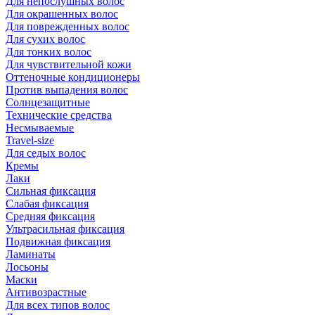
Для непослушных волос
Для окрашенных волос
Для поврежденных волос
Для сухих волос
Для тонких волос
Для чувствительной кожи
Оттеночные кондиционеры
Против выпадения волос
Солнцезащитные
Технические средства
Несмываемые
Travel-size
Для седых волос
Кремы
Лаки
Сильная фиксация
Слабая фиксация
Средняя фиксация
Ультрасильная фиксация
Подвижная фиксация
Ламинаты
Лосьоны
Маски
Антивозрастные
Для всех типов волос