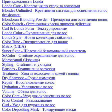
Принадлежности Londa
Londa Care - Коллекция по уходу за волосами
Blondes Unlimited - Креативная система для осветления волос
без фольги
Blondoran Blonding Powder - Препараты для осветления волос
Color Switch - Оттеночная краска прямого действия
Curl & Londa Form - Текстурирование
Londa Color - Окрашивание для волос
Londa Style - Новая коллекция стайлинга
Color Tune - Экспресс-тонер для волос
Matrix (США)
Super Sync - Щелочной безаммиачный краситель
SoColor - Стойкое окрашивание для волос
Moroccanoil (Израиль)
Styling - Стайлинг и укладка
Brushes - Брашинги и расчески
Treatment - Уход за волосами и кожей головы
Dry Shampoo - Сухие шампуни
Repair - Восстановление волос
Hydration - Увлажнение волос
Volume - Объем для волос
Color Care - Уход для окрашенных волос
Frizz Control - Разглаживание
Curl - Уход для кудрявых волос
Color Depositing Mask - Тонирующие маски