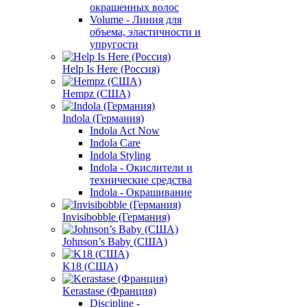
окрашенных волос
Volume - Линия для
объема, эластичности и
упругости
Help Is Here (Россия)
Hempz (США)
Indola (Германия)
Indola Act Now
Indola Care
Indola Styling
Indola - Окислители и
технические средства
Indola - Окрашивание
Invisibobble (Германия)
Johnson’s Baby (США)
K18 (США)
Kerastase (Франция)
Discipline -