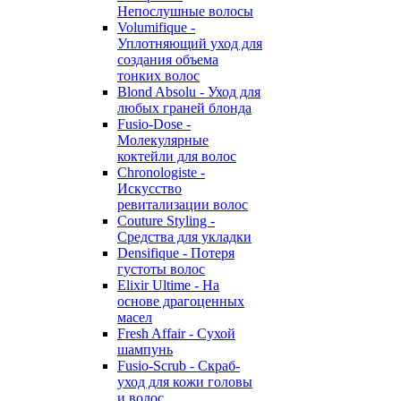
Непослушные волосы
Volumifique -
Уплотняющий уход для
создания объема
тонких волос
Blond Absolu - Уход для
любых граней блонда
Fusio-Dose -
Молекулярные
коктейли для волос
Chronologiste -
Искусство
ревитализации волос
Couture Styling -
Средства для укладки
Densifique - Потеря
густоты волос
Elixir Ultime - На
основе драгоценных
масел
Fresh Affair - Сухой
шампунь
Fusio-Scrub - Скраб-
уход для кожи головы
и волос