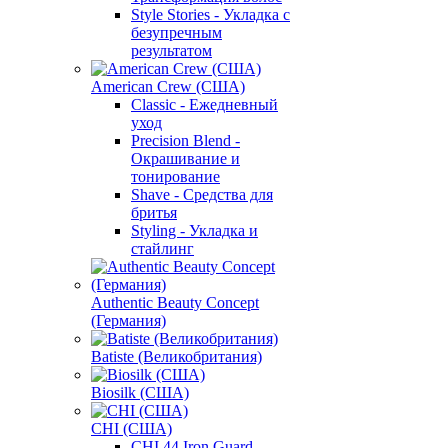
Style Stories - Укладка с
безупречным
результатом
American Crew (США)
Classic - Ежедневный
уход
Precision Blend -
Окрашивание и
тонирование
Shave - Средства для
бритья
Styling - Укладка и
стайлинг
Authentic Beauty Concept
(Германия)
Batiste (Великобритания)
Biosilk (США)
CHI (США)
CHI 44 Iron Guard -