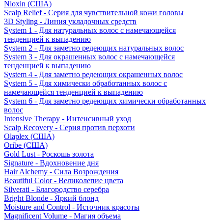
Nioxin (США)
Scalp Relief - Серия для чувствительной кожи головы
3D Styling - Линия укладочных средств
System 1 - Для натуральных волос с намечающейся
тенденцией к выпадению
System 2 - Для заметно редеющих натуральных волос
System 3 - Для окрашенных волос с намечающейся
тенденцией к выпадению
System 4 - Для заметно редеющих окрашенных волос
System 5 - Для химически обработанных волос с
намечающейся тенденцией к выпадению
System 6 - Для заметно редеющих химически обработанных
волос
Intensive Therapy - Интенсивный уход
Scalp Recovery - Серия против перхоти
Olaplex (США)
Oribe (США)
Gold Lust - Роскошь золота
Signature - Вдохновение дня
Hair Alchemy - Сила Возрождения
Beautiful Color - Великолепие цвета
Silverati - Благородство серебра
Bright Blonde - Яркий блонд
Moisture and Control - Источник красоты
Magnificent Volume - Магия объема