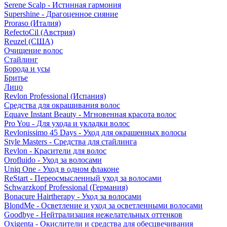
Serene Scalp - Истинная гармония
Supershine - Драгоценное сияние
Proraso (Италия)
RefectoCil (Австрия)
Reuzel (США)
Очищение волос
Стайлинг
Борода и усы
Бритье
Лицо
Revlon Professional (Испания)
Средства для окрашивания волос
Equave Instant Beauty - Мгновенная красота волос
Pro You - Для ухода и укладки волос
Revlonissimo 45 Days - Уход для окрашенных волосы
Style Masters - Средства для стайлинга
Revlon - Красители для волос
Orofluido - Уход за волосами
Uniq One - Уход в одном флаконе
ReStart - Переосмысленный уход за волосами
Schwarzkopf Professional (Германия)
Bonacure Hairtherapy - Уход за волосами
BlondMe - Осветление и уход за осветленными волосами
Goodbye - Нейтрализация нежелательных оттенков
Oxigenta - Окислители и средства для обесцвечивания