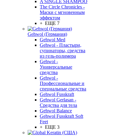
A SINGLE SHAMPOO
The Circle Chronicles -
Маски с мгновенным
эффектом
+ ЕЩЕ 7
Gehwol (Германия)
Gehwol Med
Gehwol - Пластыри,
супинаторы, средства
из гель-полимера
Gehwol -
Универсальные
средства
Gehwol -
Профессиональные и
специальные средства
Gehwol Fusskraft
Gehwol Gerlasan -
Средства для тела
Gehwol Balance
Gehwol Fusskraft Soft
Feet
+ ЕЩЕ 3