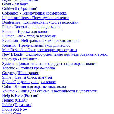
Glynt - Укладка
Goldwell (Германия)
Colorance - Тонирующая крем-краска
Lightdimensions - Премиум-осветление
Dualsenses - Комплексный уход за волосами
Elixir - Восстанавливающее масло
Elumen - Краска для волос
Elumen Care - Уход за волосами
Evolution - Нейтральная химическая завивка
Kerasilk - Премиальный уход для волос
Men Reshade - Экспресс-коррекция седины
New Blonde - Экспресс осветление для мелированных волос
Stylesign - Стайлинг
System - Дополнительные продукты при окрашивании
Topchic - Стойкая крем-краска
Greymy (Швейцария)
Shine - Свет и блеск изнутри
Style - Средства укладки волос
Color - Линия для окрашенных волос
Volume - Линия для объема, эластичности и упругости
Help Is Here (Россия)
Hempz (США)
Indola (Германия)
Indola Act Now
Indola Care