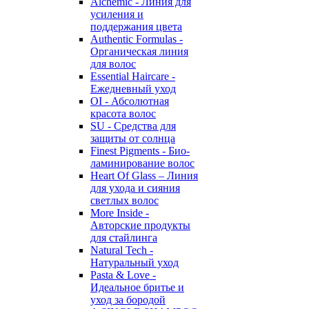
Alchemic - Линия для
усиления и
поддержания цвета
Authentic Formulas -
Органическая линия
для волос
Essential Haircare -
Eжедневный уход
OI - Абсолютная
красота волос
SU - Средства для
защиты от солнца
Finest Pigments - Био-
ламинирование волос
Heart Of Glass – Линия
для ухода и сияния
светлых волос
More Inside -
Авторские продукты
для стайлинга
Natural Tech -
Натуральный уход
Pasta & Love -
Идеальное бритье и
уход за бородой