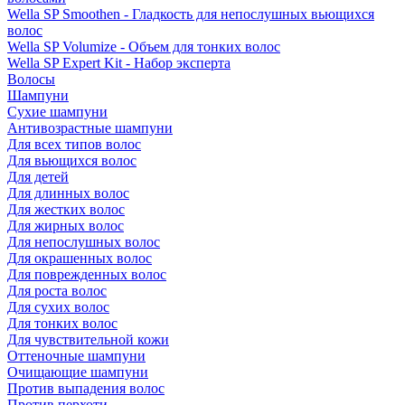
Wella SP Smoothen - Гладкость для непослушных вьющихся
волос
Wella SP Volumize - Объем для тонких волос
Wella SP Expert Kit - Набор эксперта
Волосы
Шампуни
Сухие шампуни
Антивозрастные шампуни
Для всех типов волос
Для вьющихся волос
Для детей
Для длинных волос
Для жестких волос
Для жирных волос
Для непослушных волос
Для окрашенных волос
Для поврежденных волос
Для роста волос
Для сухих волос
Для тонких волос
Для чувствительной кожи
Оттеночные шампуни
Очищающие шампуни
Против выпадения волос
Против перхоти