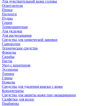
Для чувствительной кожи головы
Осветлители
Пенки
Пилинги
Пудры
Спреи
Термозащитные
Для укладки
Для расчесывания
Средства для химической завивки
Сыворотки
Технические средства
Флюиды
Скрабы
Пасты
Уход с кератином
Эссенции
Тоники
Глины
Помады
Средства для удаления краски с кожи
Концентраты
Средства для защиты кожи при окрашивании
Салфетки для волос
Праймеры