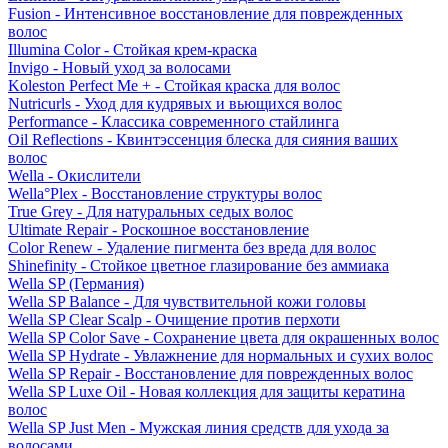
Fusion - Интенсивное восстановление для поврежденных
волос
Illumina Color - Стойкая крем-краска
Invigo - Новый уход за волосами
Koleston Perfect Me + - Стойкая краска для волос
Nutricurls - Уход для кудрявых и вьющихся волос
Performance - Классика современного стайлинга
Oil Reflections - Квинтэссенция блеска для сияния ваших
волос
Wella - Окислители
Wella°Plex - Восстановление структуры волос
True Grey - Для натуральных седых волос
Ultimate Repair - Роскошное восстановление
Color Renew - Удаление пигмента без вреда для волос
Shinefinity - Стойкое цветное глазирование без аммиака
Wella SP (Германия)
Wella SP Balance - Для чувствительной кожи головы
Wella SP Clear Scalp - Очищение против перхоти
Wella SP Color Save - Сохранение цвета для окрашенных волос
Wella SP Hydrate - Увлажнение для нормальных и сухих волос
Wella SP Repair - Восстановление для поврежденных волос
Wella SP Luxe Oil - Новая коллекция для защиты кератина
волос
Wella SP Just Men - Мужская линия средств для ухода за
волосами