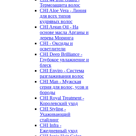
Термозащита волос
CHI Aloe Vera - Линия
для всех типов
кудрявых волос
CHI Argan Oil - На
основе масла Арганы и
дерева Моринга
CHI - Оксиды и
осветлители
CHI Deep Brilliance -
Глубокое увлажнение и
блеск
CHI Enviro - Система
разглаживания волос
CHI Man - Мужская
серия для волос, усов и
бороды
CHI Royal Treatment -
Королевский уход
CHI Styling -
Ухаживающий
стайлинг
CHI Infra -
Ежедневный уход