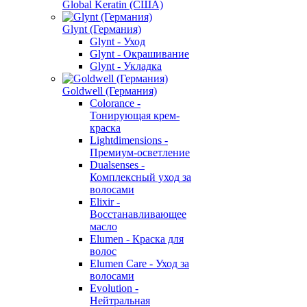
Global Keratin (США)
Glynt (Германия)
Glynt - Уход
Glynt - Окрашивание
Glynt - Укладка
Goldwell (Германия)
Colorance -
Тонирующая крем-
краска
Lightdimensions -
Премиум-осветление
Dualsenses -
Комплексный уход за
волосами
Elixir -
Восстанавливающее
масло
Elumen - Краска для
волос
Elumen Care - Уход за
волосами
Evolution -
Нейтральная