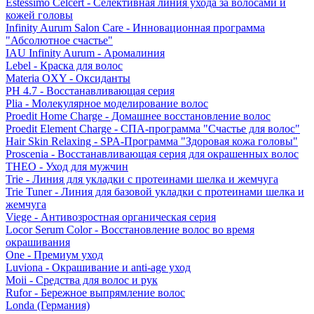
Estessimo Celcert - Селективная линия ухода за волосами и
кожей головы
Infinity Aurum Salon Care - Инновационная программа
"Абсолютное счастье"
IAU Infinity Aurum - Аромалиния
Lebel - Краска для волос
Materia OXY - Оксиданты
PH 4.7 - Восстанавливающая серия
Plia - Молекулярное моделирование волос
Proedit Home Charge - Домашнее восстановление волос
Proedit Element Charge - СПА-программа "Счастье для волос"
Hair Skin Relaxing - SPA-Программа "Здоровая кожа головы"
Proscenia - Восстанавливающая серия для окрашенных волос
THEO - Уход для мужчин
Trie - Линия для укладки с протеинами шелка и жемчуга
Trie Tuner - Линия для базовой укладки с протеинами шелка и
жемчуга
Viege - Антивозростная органическая серия
Locor Serum Color - Восстановление волос во время
окрашивания
One - Премиум уход
Luviona - Окрашивание и anti-age уход
Moii - Средства для волос и рук
Rufor - Бережное выпрямление волос
Londa (Германия)