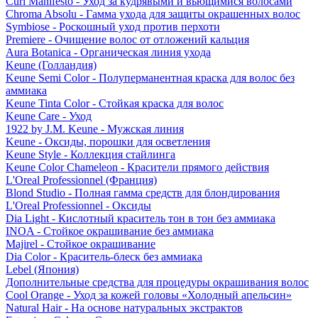
Curl Manifesto - Уход за кудрявыми и вьющимися волосами
Chroma Absolu - Гамма ухода для защиты окрашенных волос
Symbiose - Роскошный уход против перхоти
Premiere - Очищение волос от отложений кальция
Aura Botanica - Органическая линия ухода
Keune (Голландия)
Keune Semi Color - Полуперманентная краска для волос без
аммиака
Keune Tinta Color - Стойкая краска для волос
Keune Care - Уход
1922 by J.M. Keune - Мужская линия
Keune - Оксиды, порошки для осветления
Keune Style - Коллекция стайлинга
Keune Color Chameleon - Красители прямого действия
L'Oreal Professionnel (Франция)
Blond Studio - Полная гамма средств для блондирования
L'Oreal Professionnel - Оксиды
Dia Light - Кислотный краситель тон в тон без аммиака
INOA - Стойкое окрашивание без аммиака
Majirel - Стойкое окрашивание
Dia Color - Краситель-блеск без аммиака
Lebel (Япония)
Дополнительные средства для процедуры окрашивания волос
Cool Orange - Уход за кожей головы «Холодный апельсин»
Natural Hair - На основе натуральных экстрактов