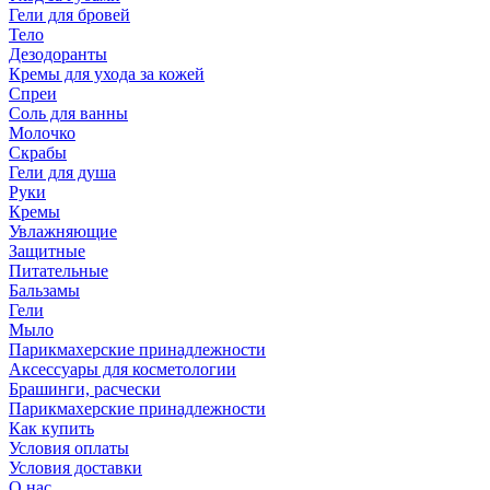
Гели для бровей
Тело
Дезодоранты
Кремы для ухода за кожей
Спреи
Соль для ванны
Молочко
Скрабы
Гели для душа
Руки
Кремы
Увлажняющие
Защитные
Питательные
Бальзамы
Гели
Мыло
Парикмахерские принадлежности
Аксессуары для косметологии
Брашинги, расчески
Парикмахерские принадлежности
Как купить
Условия оплаты
Условия доставки
О нас