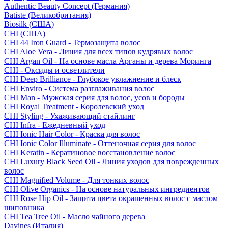
Authentic Beauty Concept (Германия)
Batiste (Великобритания)
Biosilk (США)
CHI (США)
CHI 44 Iron Guard - Термозащита волос
CHI Aloe Vera - Линия для всех типов кудрявых волос
CHI Argan Oil - На основе масла Арганы и дерева Моринга
CHI - Оксиды и осветлители
CHI Deep Brilliance - Глубокое увлажнение и блеск
CHI Enviro - Система разглаживания волос
CHI Man - Мужская серия для волос, усов и бороды
CHI Royal Treatment - Королевский уход
CHI Styling - Ухаживающий стайлинг
CHI Infra - Ежедневный уход
CHI Ionic Hair Color - Краска для волос
CHI Ionic Color Illuminate - Оттеночная серия для волос
CHI Keratin - Кератиновое восстановление волос
CHI Luxury Black Seed Oil - Линия уходов для поврежденных
волос
CHI Magnified Volume - Для тонких волос
CHI Olive Organics - На основе натуральных ингредиентов
CHI Rose Hip Oil - Защита цвета окрашенных волос с маслом
шиповника
CHI Tea Tree Oil - Масло чайного дерева
Davines (Италия)