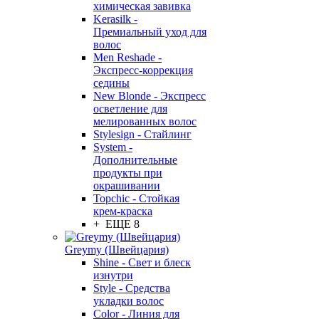
химическая завивка
Kerasilk -
Премиальный уход для
волос
Men Reshade -
Экспресс-коррекция
седины
New Blonde - Экспресс
осветление для
мелированных волос
Stylesign - Стайлинг
System -
Дополнительные
продукты при
окрашивании
Topchic - Стойкая
крем-краска
+ ЕЩЕ 8
Greymy (Швейцария)
Shine - Свет и блеск
изнутри
Style - Средства
укладки волос
Color - Линия для