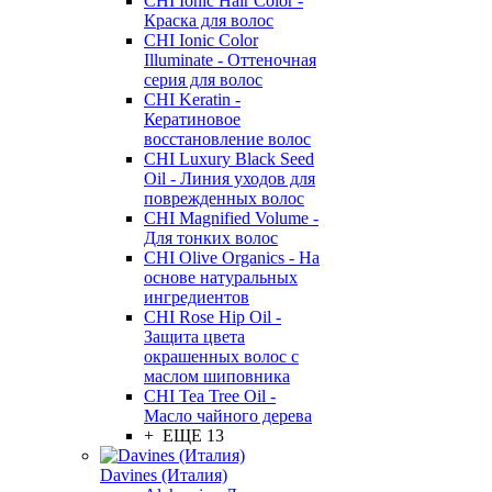
CHI Ionic Hair Color -
Краска для волос
CHI Ionic Color
Illuminate - Оттеночная
серия для волос
CHI Keratin -
Кератиновое
восстановление волос
CHI Luxury Black Seed
Oil - Линия уходов для
поврежденных волос
CHI Magnified Volume -
Для тонких волос
CHI Olive Organics - На
основе натуральных
ингредиентов
CHI Rose Hip Oil -
Защита цвета
окрашенных волос с
маслом шиповника
CHI Tea Tree Oil -
Масло чайного дерева
+ ЕЩЕ 13
Davines (Италия)