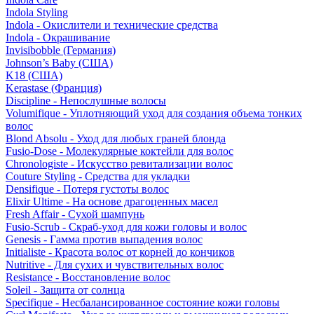
Indola Styling
Indola - Окислители и технические средства
Indola - Окрашивание
Invisibobble (Германия)
Johnson’s Baby (США)
K18 (США)
Kerastase (Франция)
Discipline - Непослушные волосы
Volumifique - Уплотняющий уход для создания объема тонких
волос
Blond Absolu - Уход для любых граней блонда
Fusio-Dose - Молекулярные коктейли для волос
Chronologiste - Искусство ревитализации волос
Couture Styling - Средства для укладки
Densifique - Потеря густоты волос
Elixir Ultime - На основе драгоценных масел
Fresh Affair - Сухой шампунь
Fusio-Scrub - Скраб-уход для кожи головы и волос
Genesis - Гамма против выпадения волос
Initialiste - Красота волос от корней до кончиков
Nutritive - Для сухих и чувствительных волос
Resistance - Восстановление волос
Soleil - Защита от солнца
Specifique - Несбалансированное состояние кожи головы