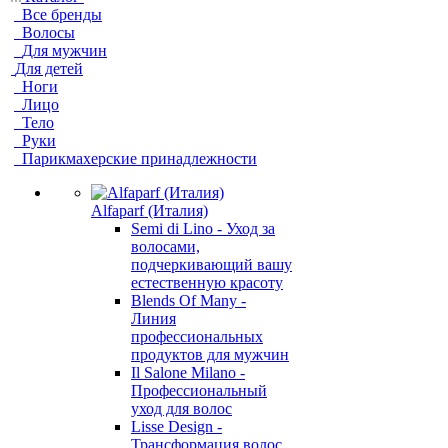
Все бренды
Волосы
Для мужчин
Для детей
Ноги
Лицо
Тело
Руки
Парикмахерские принадлежности
Alfaparf (Италия)
Semi di Lino - Уход за
волосами,
подчеркивающий вашу
естественную красоту
Blends Of Many -
Линия
профессиональных
продуктов для мужчин
Il Salone Milano -
Профессиональный
уход для волос
Lisse Design -
Трансформация волос