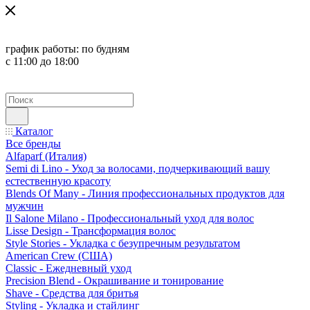
график работы:
по будням
с 11:00 до 18:00
Каталог
Все бренды
Alfaparf (Италия)
Semi di Lino - Уход за волосами, подчеркивающий вашу
естественную красоту
Blends Of Many - Линия профессиональных продуктов для
мужчин
Il Salone Milano - Профессиональный уход для волос
Lisse Design - Трансформация волос
Style Stories - Укладка с безупречным результатом
American Crew (США)
Classic - Ежедневный уход
Precision Blend - Окрашивание и тонирование
Shave - Средства для бритья
Styling - Укладка и стайлинг