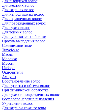
Для вьющихся волос
Для жестких волос
Для жирных волос
Для непослушных волос
Для окрашенных волос
Для поврежденных волос
Для сухих волос
Для тонких волос
Для чувствительной кожи
Против выпадения волос
Солнцезащитные
Travel-size
Масла
Молочко
Муссы
Наборы
Окислители
Ампулы
Восстановление волос
Для густоты и объема волос
При химической обработке
Для сухих и поврежденных волос
Рост волос, против выпадения
Укрепление волос
Для жирной кожи головы