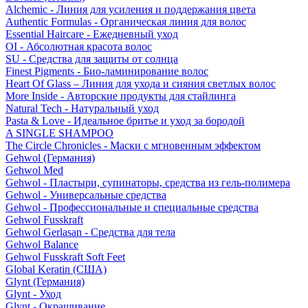
Alchemic - Линия для усиления и поддержания цвета
Authentic Formulas - Органическая линия для волос
Essential Haircare - Eжедневный уход
OI - Абсолютная красота волос
SU - Средства для защиты от солнца
Finest Pigments - Био-ламинирование волос
Heart Of Glass – Линия для ухода и сияния светлых волос
More Inside - Авторские продукты для стайлинга
Natural Tech - Натуральный уход
Pasta & Love - Идеальное бритье и уход за бородой
A SINGLE SHAMPOO
The Circle Chronicles - Маски с мгновенным эффектом
Gehwol (Германия)
Gehwol Med
Gehwol - Пластыри, супинаторы, средства из гель-полимера
Gehwol - Универсальные средства
Gehwol - Профессиональные и специальные средства
Gehwol Fusskraft
Gehwol Gerlasan - Средства для тела
Gehwol Balance
Gehwol Fusskraft Soft Feet
Global Keratin (США)
Glynt (Германия)
Glynt - Уход
Glynt - Окрашивание