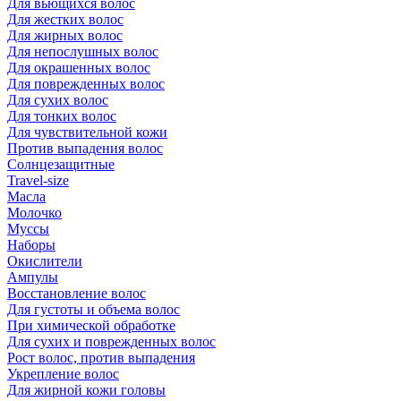
Для вьющихся волос
Для жестких волос
Для жирных волос
Для непослушных волос
Для окрашенных волос
Для поврежденных волос
Для сухих волос
Для тонких волос
Для чувствительной кожи
Против выпадения волос
Солнцезащитные
Travel-size
Масла
Молочко
Муссы
Наборы
Окислители
Ампулы
Восстановление волос
Для густоты и объема волос
При химической обработке
Для сухих и поврежденных волос
Рост волос, против выпадения
Укрепление волос
Для жирной кожи головы