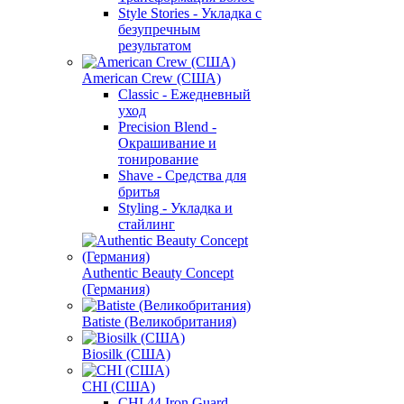
Style Stories - Укладка с
безупречным
результатом
American Crew (США)
Classic - Ежедневный
уход
Precision Blend -
Окрашивание и
тонирование
Shave - Средства для
бритья
Styling - Укладка и
стайлинг
Authentic Beauty Concept
(Германия)
Batiste (Великобритания)
Biosilk (США)
CHI (США)
CHI 44 Iron Guard -