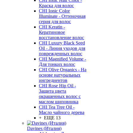
CHI Ionic Hair Color -
Краска для волос
CHI Ionic Color
Illuminate - Оттеночная
серия для волос
CHI Keratin -
Кератиновое
восстановление волос
CHI Luxury Black Seed
Oil - Линия уходов для
поврежденных волос
CHI Magnified Volume -
Для тонких волос
CHI Olive Organics - На
основе натуральных
ингредиентов
CHI Rose Hip Oil -
Защита цвета
окрашенных волос с
маслом шиповника
CHI Tea Tree Oil -
Масло чайного дерева
+ ЕЩЕ 13
Davines (Италия)