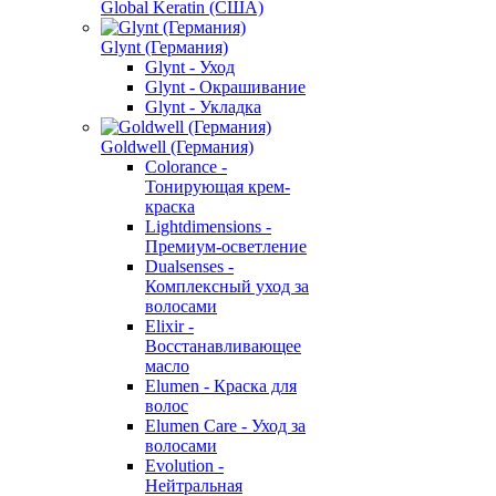
Global Keratin (США)
Glynt (Германия)
Glynt - Уход
Glynt - Окрашивание
Glynt - Укладка
Goldwell (Германия)
Colorance -
Тонирующая крем-
краска
Lightdimensions -
Премиум-осветление
Dualsenses -
Комплексный уход за
волосами
Elixir -
Восстанавливающее
масло
Elumen - Краска для
волос
Elumen Care - Уход за
волосами
Evolution -
Нейтральная