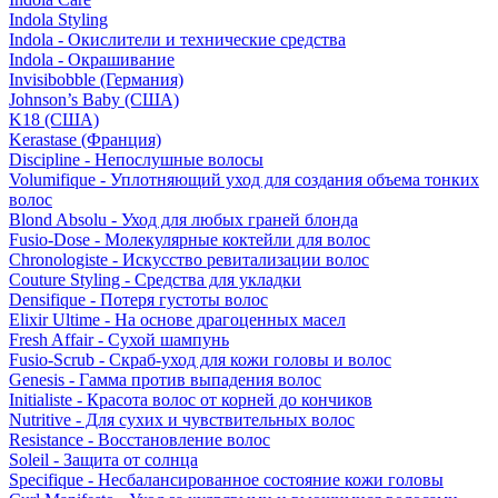
Indola Styling
Indola - Окислители и технические средства
Indola - Окрашивание
Invisibobble (Германия)
Johnson’s Baby (США)
K18 (США)
Kerastase (Франция)
Discipline - Непослушные волосы
Volumifique - Уплотняющий уход для создания объема тонких
волос
Blond Absolu - Уход для любых граней блонда
Fusio-Dose - Молекулярные коктейли для волос
Chronologiste - Искусство ревитализации волос
Couture Styling - Средства для укладки
Densifique - Потеря густоты волос
Elixir Ultime - На основе драгоценных масел
Fresh Affair - Сухой шампунь
Fusio-Scrub - Скраб-уход для кожи головы и волос
Genesis - Гамма против выпадения волос
Initialiste - Красота волос от корней до кончиков
Nutritive - Для сухих и чувствительных волос
Resistance - Восстановление волос
Soleil - Защита от солнца
Specifique - Несбалансированное состояние кожи головы