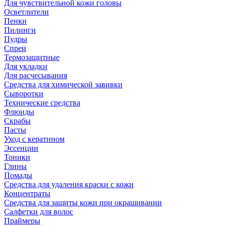
Для чувствительной кожи головы
Осветлители
Пенки
Пилинги
Пудры
Спреи
Термозащитные
Для укладки
Для расчесывания
Средства для химической завивки
Сыворотки
Технические средства
Флюиды
Скрабы
Пасты
Уход с кератином
Эссенции
Тоники
Глины
Помады
Средства для удаления краски с кожи
Концентраты
Средства для защиты кожи при окрашивании
Салфетки для волос
Праймеры