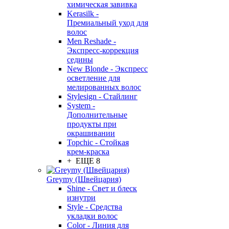
химическая завивка
Kerasilk -
Премиальный уход для
волос
Men Reshade -
Экспресс-коррекция
седины
New Blonde - Экспресс
осветление для
мелированных волос
Stylesign - Стайлинг
System -
Дополнительные
продукты при
окрашивании
Topchic - Стойкая
крем-краска
+ ЕЩЕ 8
Greymy (Швейцария)
Shine - Свет и блеск
изнутри
Style - Средства
укладки волос
Color - Линия для