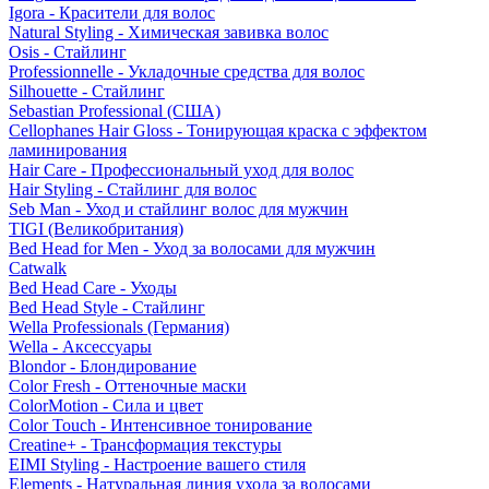
Igora - Красители для волос
Natural Styling - Химическая завивка волос
Osis - Стайлинг
Professionnelle - Укладочные средства для волос
Silhouette - Стайлинг
Sebastian Professional (США)
Cellophanes Hair Gloss - Тонирующая краска с эффектом
ламинирования
Hair Care - Профессиональный уход для волос
Hair Styling - Стайлинг для волос
Seb Man - Уход и стайлинг волос для мужчин
TIGI (Великобритания)
Bed Head for Men - Уход за волосами для мужчин
Catwalk
Bed Head Care - Уходы
Bed Head Style - Стайлинг
Wella Professionals (Германия)
Wella - Аксессуары
Blondor - Блондирование
Color Fresh - Оттеночные маски
ColorMotion - Сила и цвет
Color Touch - Интенсивное тонирование
Creatine+ - Трансформация текстуры
EIMI Styling - Настроение вашего стиля
Elements - Натуральная линия ухода за волосами