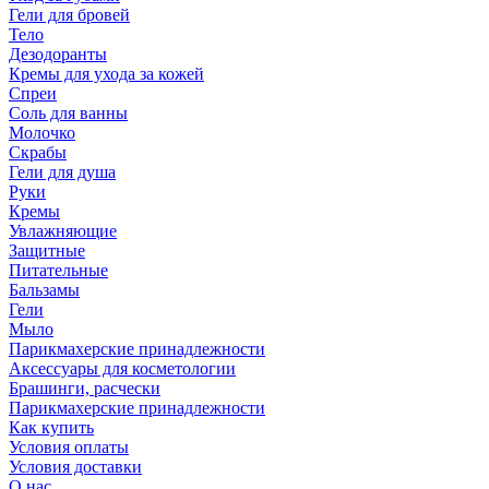
Гели для бровей
Тело
Дезодоранты
Кремы для ухода за кожей
Спреи
Соль для ванны
Молочко
Скрабы
Гели для душа
Руки
Кремы
Увлажняющие
Защитные
Питательные
Бальзамы
Гели
Мыло
Парикмахерские принадлежности
Аксессуары для косметологии
Брашинги, расчески
Парикмахерские принадлежности
Как купить
Условия оплаты
Условия доставки
О нас