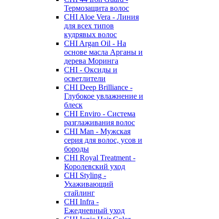
Термозащита волос
CHI Aloe Vera - Линия
для всех типов
кудрявых волос
CHI Argan Oil - На
основе масла Арганы и
дерева Моринга
CHI - Оксиды и
осветлители
CHI Deep Brilliance -
Глубокое увлажнение и
блеск
CHI Enviro - Система
разглаживания волос
CHI Man - Мужская
серия для волос, усов и
бороды
CHI Royal Treatment -
Королевский уход
CHI Styling -
Ухаживающий
стайлинг
CHI Infra -
Ежедневный уход