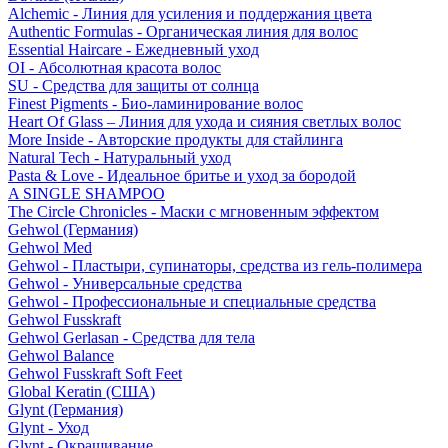
Alchemic - Линия для усиления и поддержания цвета
Authentic Formulas - Органическая линия для волос
Essential Haircare - Eжедневный уход
OI - Абсолютная красота волос
SU - Средства для защиты от солнца
Finest Pigments - Био-ламинирование волос
Heart Of Glass – Линия для ухода и сияния светлых волос
More Inside - Авторские продукты для стайлинга
Natural Tech - Натуральный уход
Pasta & Love - Идеальное бритье и уход за бородой
A SINGLE SHAMPOO
The Circle Chronicles - Маски с мгновенным эффектом
Gehwol (Германия)
Gehwol Med
Gehwol - Пластыри, супинаторы, средства из гель-полимера
Gehwol - Универсальные средства
Gehwol - Профессиональные и специальные средства
Gehwol Fusskraft
Gehwol Gerlasan - Средства для тела
Gehwol Balance
Gehwol Fusskraft Soft Feet
Global Keratin (США)
Glynt (Германия)
Glynt - Уход
Glynt - Окрашивание