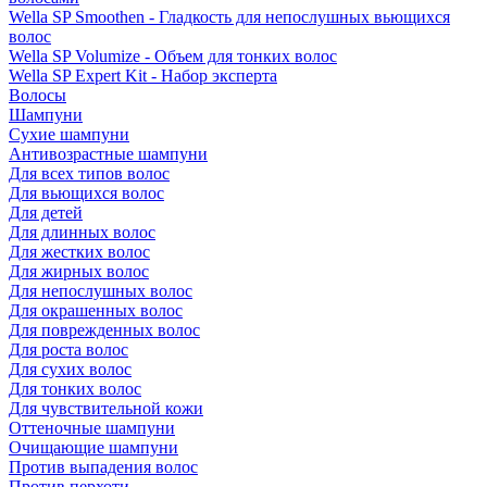
Wella SP Smoothen - Гладкость для непослушных вьющихся
волос
Wella SP Volumize - Объем для тонких волос
Wella SP Expert Kit - Набор эксперта
Волосы
Шампуни
Сухие шампуни
Антивозрастные шампуни
Для всех типов волос
Для вьющихся волос
Для детей
Для длинных волос
Для жестких волос
Для жирных волос
Для непослушных волос
Для окрашенных волос
Для поврежденных волос
Для роста волос
Для сухих волос
Для тонких волос
Для чувствительной кожи
Оттеночные шампуни
Очищающие шампуни
Против выпадения волос
Против перхоти