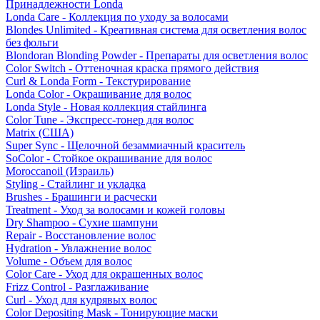
Принадлежности Londa
Londa Care - Коллекция по уходу за волосами
Blondes Unlimited - Креативная система для осветления волос
без фольги
Blondoran Blonding Powder - Препараты для осветления волос
Color Switch - Оттеночная краска прямого действия
Curl & Londa Form - Текстурирование
Londa Color - Окрашивание для волос
Londa Style - Новая коллекция стайлинга
Color Tune - Экспресс-тонер для волос
Matrix (США)
Super Sync - Щелочной безаммиачный краситель
SoColor - Стойкое окрашивание для волос
Moroccanoil (Израиль)
Styling - Стайлинг и укладка
Brushes - Брашинги и расчески
Treatment - Уход за волосами и кожей головы
Dry Shampoo - Сухие шампуни
Repair - Восстановление волос
Hydration - Увлажнение волос
Volume - Объем для волос
Color Care - Уход для окрашенных волос
Frizz Control - Разглаживание
Curl - Уход для кудрявых волос
Color Depositing Mask - Тонирующие маски