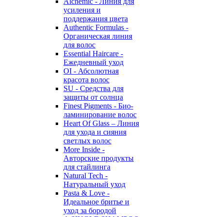
Alchemic - Линия для
усиления и
поддержания цвета
Authentic Formulas -
Органическая линия
для волос
Essential Haircare -
Eжедневный уход
OI - Абсолютная
красота волос
SU - Средства для
защиты от солнца
Finest Pigments - Био-
ламинирование волос
Heart Of Glass – Линия
для ухода и сияния
светлых волос
More Inside -
Авторские продукты
для стайлинга
Natural Tech -
Натуральный уход
Pasta & Love -
Идеальное бритье и
уход за бородой