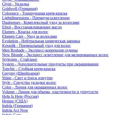
Glynt - Укладка
Goldwell (Германия)
Colorance - Тонирующая крем-краска
Lightdimensions - Премиум-осветление
Dualsenses - Комплексный уход за волосами
Elixir - Восстанавливающее масло
Elumen - Краска для волос
Elumen Care - Уход за волосами
Evolution - Нейтральная химическая завивка
Kerasilk - Премиальный уход для волос
Men Reshade - Экспресс-коррекция седины
New Blonde - Экспресс осветление для мелированных волос
Stylesign - Стайлинг
System - Дополнительные продукты при окрашивании
Topchic - Стойкая крем-краска
Greymy (Швейцария)
Shine - Свет и блеск изнутри
Style - Средства укладки волос
Color - Линия для окрашенных волос
Volume - Линия для объема, эластичности и упругости
Help Is Here (Россия)
Hempz (США)
Indola (Германия)
Indola Act Now
Indola Care