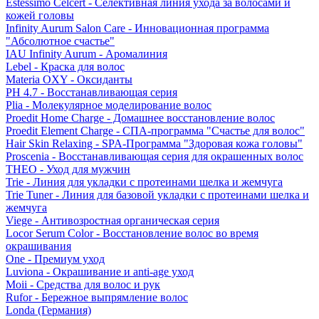
Estessimo Celcert - Селективная линия ухода за волосами и
кожей головы
Infinity Aurum Salon Care - Инновационная программа
"Абсолютное счастье"
IAU Infinity Aurum - Аромалиния
Lebel - Краска для волос
Materia OXY - Оксиданты
PH 4.7 - Восстанавливающая серия
Plia - Молекулярное моделирование волос
Proedit Home Charge - Домашнее восстановление волос
Proedit Element Charge - СПА-программа "Счастье для волос"
Hair Skin Relaxing - SPA-Программа "Здоровая кожа головы"
Proscenia - Восстанавливающая серия для окрашенных волос
THEO - Уход для мужчин
Trie - Линия для укладки с протеинами шелка и жемчуга
Trie Tuner - Линия для базовой укладки с протеинами шелка и
жемчуга
Viege - Антивозростная органическая серия
Locor Serum Color - Восстановление волос во время
окрашивания
One - Премиум уход
Luviona - Окрашивание и anti-age уход
Moii - Средства для волос и рук
Rufor - Бережное выпрямление волос
Londa (Германия)