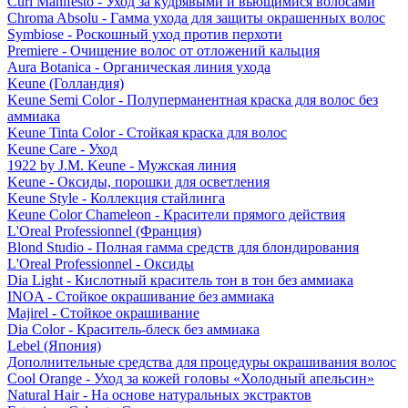
Curl Manifesto - Уход за кудрявыми и вьющимися волосами
Chroma Absolu - Гамма ухода для защиты окрашенных волос
Symbiose - Роскошный уход против перхоти
Premiere - Очищение волос от отложений кальция
Aura Botanica - Органическая линия ухода
Keune (Голландия)
Keune Semi Color - Полуперманентная краска для волос без
аммиака
Keune Tinta Color - Стойкая краска для волос
Keune Care - Уход
1922 by J.M. Keune - Мужская линия
Keune - Оксиды, порошки для осветления
Keune Style - Коллекция стайлинга
Keune Color Chameleon - Красители прямого действия
L'Oreal Professionnel (Франция)
Blond Studio - Полная гамма средств для блондирования
L'Oreal Professionnel - Оксиды
Dia Light - Кислотный краситель тон в тон без аммиака
INOA - Стойкое окрашивание без аммиака
Majirel - Стойкое окрашивание
Dia Color - Краситель-блеск без аммиака
Lebel (Япония)
Дополнительные средства для процедуры окрашивания волос
Cool Orange - Уход за кожей головы «Холодный апельсин»
Natural Hair - На основе натуральных экстрактов