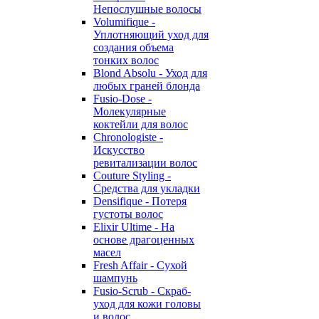
Непослушные волосы
Volumifique -
Уплотняющий уход для
создания объема
тонких волос
Blond Absolu - Уход для
любых граней блонда
Fusio-Dose -
Молекулярные
коктейли для волос
Chronologiste -
Искусство
ревитализации волос
Couture Styling -
Средства для укладки
Densifique - Потеря
густоты волос
Elixir Ultime - На
основе драгоценных
масел
Fresh Affair - Сухой
шампунь
Fusio-Scrub - Скраб-
уход для кожи головы
и волос