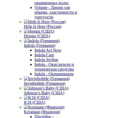
окрашенных волос
Volume - Линия для
объема, эластичности и
упругости
Help Is Here (Россия)
Hempz (США)
Indola (Германия)
Indola Act Now
Indola Care
Indola Styling
Indola - Окислители и
технические средства
Indola - Окрашивание
Invisibobble (Германия)
Johnson’s Baby (США)
K18 (США)
Kerastase (Франция)
Discipline -