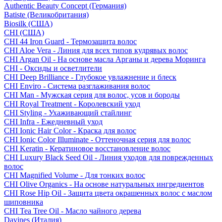
Authentic Beauty Concept (Германия)
Batiste (Великобритания)
Biosilk (США)
CHI (США)
CHI 44 Iron Guard - Термозащита волос
CHI Aloe Vera - Линия для всех типов кудрявых волос
CHI Argan Oil - На основе масла Арганы и дерева Моринга
CHI - Оксиды и осветлители
CHI Deep Brilliance - Глубокое увлажнение и блеск
CHI Enviro - Система разглаживания волос
CHI Man - Мужская серия для волос, усов и бороды
CHI Royal Treatment - Королевский уход
CHI Styling - Ухаживающий стайлинг
CHI Infra - Ежедневный уход
CHI Ionic Hair Color - Краска для волос
CHI Ionic Color Illuminate - Оттеночная серия для волос
CHI Keratin - Кератиновое восстановление волос
CHI Luxury Black Seed Oil - Линия уходов для поврежденных
волос
CHI Magnified Volume - Для тонких волос
CHI Olive Organics - На основе натуральных ингредиентов
CHI Rose Hip Oil - Защита цвета окрашенных волос с маслом
шиповника
CHI Tea Tree Oil - Масло чайного дерева
Davines (Италия)