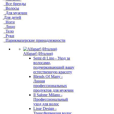
Все бренды
Волосы
Для мужчин
Для детей
Ноги
Лицо
Тело
Руки
Парикмахерские принадлежности
Alfaparf (Италия)
Semi di Lino - Уход за
волосами,
подчеркивающий вашу
естественную красоту
Blends Of Many -
Линия
профессиональных
продуктов для мужчин
Il Salone Milano -
Профессиональный
уход для волос
Lisse Design -
Трансформация волос