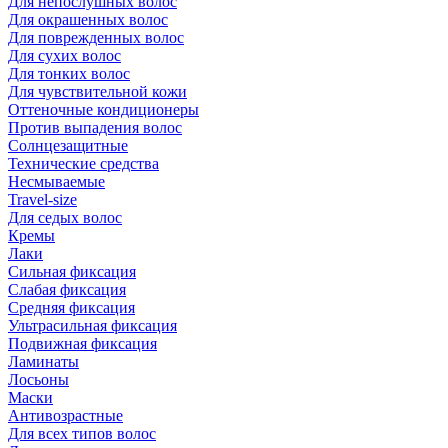
Для непослушных волос
Для окрашенных волос
Для поврежденных волос
Для сухих волос
Для тонких волос
Для чувствительной кожи
Оттеночные кондиционеры
Против выпадения волос
Солнцезащитные
Технические средства
Несмываемые
Travel-size
Для седых волос
Кремы
Лаки
Сильная фиксация
Слабая фиксация
Средняя фиксация
Ультрасильная фиксация
Подвижная фиксация
Ламинаты
Лосьоны
Маски
Антивозрастные
Для всех типов волос