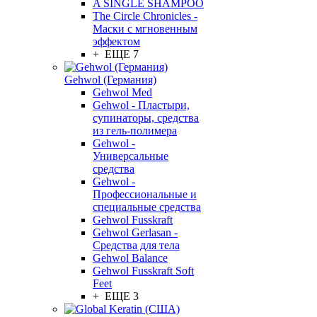
A SINGLE SHAMPOO
The Circle Chronicles -
Маски с мгновенным
эффектом
+ ЕЩЕ 7
Gehwol (Германия)
Gehwol Med
Gehwol - Пластыри,
супинаторы, средства
из гель-полимера
Gehwol -
Универсальные
средства
Gehwol -
Профессиональные и
специальные средства
Gehwol Fusskraft
Gehwol Gerlasan -
Средства для тела
Gehwol Balance
Gehwol Fusskraft Soft
Feet
+ ЕЩЕ 3