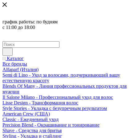
график работы:
по будням
с 11:00 до 18:00
Каталог
Все бренды
Alfaparf (Италия)
Semi di Lino - Уход за волосами, подчеркивающий вашу
естественную красоту
Blends Of Many - Линия профессиональных продуктов для
мужчин
Il Salone Milano - Профессиональный уход для волос
Lisse Design - Трансформация волос
Style Stories - Укладка с безупречным результатом
American Crew (США)
Classic - Ежедневный уход
Precision Blend - Окрашивание и тонирование
Shave - Средства для бритья
Styling - Укладка и стайлинг