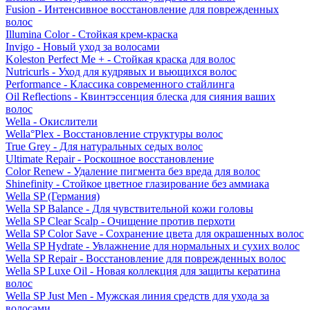
Fusion - Интенсивное восстановление для поврежденных
волос
Illumina Color - Стойкая крем-краска
Invigo - Новый уход за волосами
Koleston Perfect Me + - Стойкая краска для волос
Nutricurls - Уход для кудрявых и вьющихся волос
Performance - Классика современного стайлинга
Oil Reflections - Квинтэссенция блеска для сияния ваших
волос
Wella - Окислители
Wella°Plex - Восстановление структуры волос
True Grey - Для натуральных седых волос
Ultimate Repair - Роскошное восстановление
Color Renew - Удаление пигмента без вреда для волос
Shinefinity - Стойкое цветное глазирование без аммиака
Wella SP (Германия)
Wella SP Balance - Для чувствительной кожи головы
Wella SP Clear Scalp - Очищение против перхоти
Wella SP Color Save - Сохранение цвета для окрашенных волос
Wella SP Hydrate - Увлажнение для нормальных и сухих волос
Wella SP Repair - Восстановление для поврежденных волос
Wella SP Luxe Oil - Новая коллекция для защиты кератина
волос
Wella SP Just Men - Мужская линия средств для ухода за
волосами