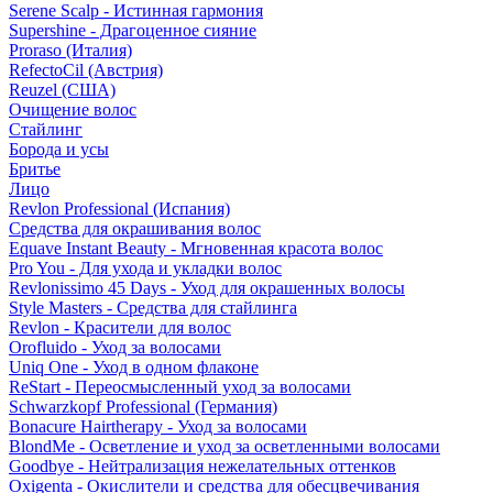
Serene Scalp - Истинная гармония
Supershine - Драгоценное сияние
Proraso (Италия)
RefectoCil (Австрия)
Reuzel (США)
Очищение волос
Стайлинг
Борода и усы
Бритье
Лицо
Revlon Professional (Испания)
Средства для окрашивания волос
Equave Instant Beauty - Мгновенная красота волос
Pro You - Для ухода и укладки волос
Revlonissimo 45 Days - Уход для окрашенных волосы
Style Masters - Средства для стайлинга
Revlon - Красители для волос
Orofluido - Уход за волосами
Uniq One - Уход в одном флаконе
ReStart - Переосмысленный уход за волосами
Schwarzkopf Professional (Германия)
Bonacure Hairtherapy - Уход за волосами
BlondMe - Осветление и уход за осветленными волосами
Goodbye - Нейтрализация нежелательных оттенков
Oxigenta - Окислители и средства для обесцвечивания