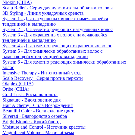
Nioxin (США)
Scalp Relief - Серия для чувствительной кожи головы
3D Styling - Линия укладочных средств
System 1 - Для натуральных волос с намечающейся
тенденцией к выпадению
System 2 - Для заметно редеющих натуральных волос
System 3 - Для окрашенных волос с намечающейся
тенденцией к выпадению
System 4 - Для заметно редеющих окрашенных волос
System 5 - Для химически обработанных волос с
намечающейся тенденцией к выпадению
System 6 - Для заметно редеющих химически обработанных
волос
Intensive Therapy - Интенсивный уход
Scalp Recovery - Серия против перхоти
Olaplex (США)
Oribe (США)
Gold Lust - Роскошь золота
Signature - Вдохновение дня
Hair Alchemy - Сила Возрождения
Beautiful Color - Великолепие цвета
Silverati - Благородство серебра
Bright Blonde - Яркий блонд
Moisture and Control - Источник красоты
Magnificent Volume - Магия объема