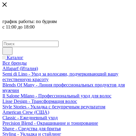
график работы:
по будням
с 11:00 до 18:00
Каталог
Все бренды
Alfaparf (Италия)
Semi di Lino - Уход за волосами, подчеркивающий вашу
естественную красоту
Blends Of Many - Линия профессиональных продуктов для
мужчин
Il Salone Milano - Профессиональный уход для волос
Lisse Design - Трансформация волос
Style Stories - Укладка с безупречным результатом
American Crew (США)
Classic - Ежедневный уход
Precision Blend - Окрашивание и тонирование
Shave - Средства для бритья
Styling - Укладка и стайлинг