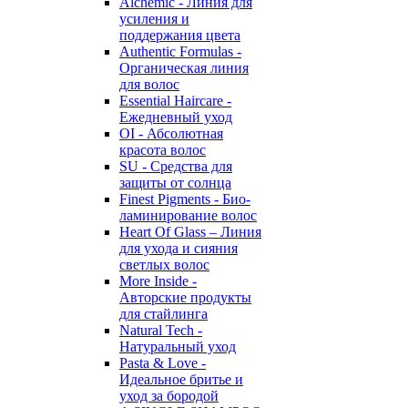
Alchemic - Линия для
усиления и
поддержания цвета
Authentic Formulas -
Органическая линия
для волос
Essential Haircare -
Eжедневный уход
OI - Абсолютная
красота волос
SU - Средства для
защиты от солнца
Finest Pigments - Био-
ламинирование волос
Heart Of Glass – Линия
для ухода и сияния
светлых волос
More Inside -
Авторские продукты
для стайлинга
Natural Tech -
Натуральный уход
Pasta & Love -
Идеальное бритье и
уход за бородой