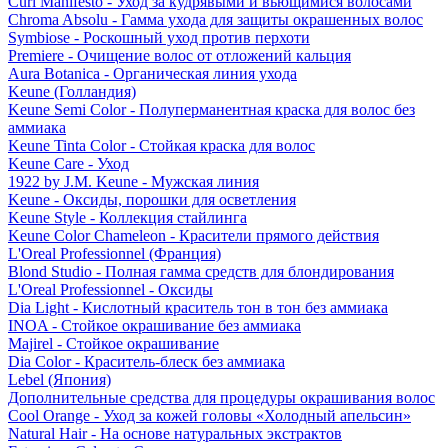
Curl Manifesto - Уход за кудрявыми и вьющимися волосами
Chroma Absolu - Гамма ухода для защиты окрашенных волос
Symbiose - Роскошный уход против перхоти
Premiere - Очищение волос от отложений кальция
Aura Botanica - Органическая линия ухода
Keune (Голландия)
Keune Semi Color - Полуперманентная краска для волос без
аммиака
Keune Tinta Color - Стойкая краска для волос
Keune Care - Уход
1922 by J.M. Keune - Мужская линия
Keune - Оксиды, порошки для осветления
Keune Style - Коллекция стайлинга
Keune Color Chameleon - Красители прямого действия
L'Oreal Professionnel (Франция)
Blond Studio - Полная гамма средств для блондирования
L'Oreal Professionnel - Оксиды
Dia Light - Кислотный краситель тон в тон без аммиака
INOA - Стойкое окрашивание без аммиака
Majirel - Стойкое окрашивание
Dia Color - Краситель-блеск без аммиака
Lebel (Япония)
Дополнительные средства для процедуры окрашивания волос
Cool Orange - Уход за кожей головы «Холодный апельсин»
Natural Hair - На основе натуральных экстрактов