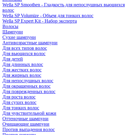
Wella SP Smoothen - Гладкость для непослушных вьющихся
волос
Wella SP Volumize - Объем для тонких волос
Wella SP Expert Kit - Набор эксперта
Волосы
Шампуни
Сухие шампуни
Антивозрастные шампуни
Для всех типов волос
Для вьющихся волос
Для детей
Для длинных волос
Для жестких волос
Для жирных волос
Для непослушных волос
Для окрашенных волос
Для поврежденных волос
Для роста волос
Для сухих волос
Для тонких волос
Для чувствительной кожи
Оттеночные шампуни
Очищающие шампуни
Против выпадения волос
Против перхоти