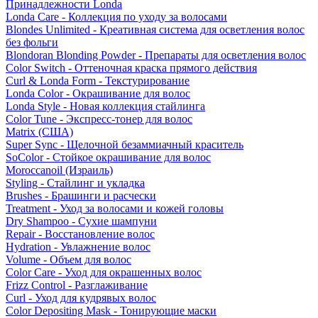
Принадлежности Londa
Londa Care - Коллекция по уходу за волосами
Blondes Unlimited - Креативная система для осветления волос
без фольги
Blondoran Blonding Powder - Препараты для осветления волос
Color Switch - Оттеночная краска прямого действия
Curl & Londa Form - Текстурирование
Londa Color - Окрашивание для волос
Londa Style - Новая коллекция стайлинга
Color Tune - Экспресс-тонер для волос
Matrix (США)
Super Sync - Щелочной безаммиачный краситель
SoColor - Стойкое окрашивание для волос
Moroccanoil (Израиль)
Styling - Стайлинг и укладка
Brushes - Брашинги и расчески
Treatment - Уход за волосами и кожей головы
Dry Shampoo - Сухие шампуни
Repair - Восстановление волос
Hydration - Увлажнение волос
Volume - Объем для волос
Color Care - Уход для окрашенных волос
Frizz Control - Разглаживание
Curl - Уход для кудрявых волос
Color Depositing Mask - Тонирующие маски