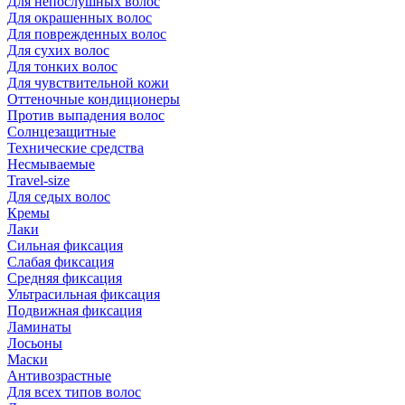
Для непослушных волос
Для окрашенных волос
Для поврежденных волос
Для сухих волос
Для тонких волос
Для чувствительной кожи
Оттеночные кондиционеры
Против выпадения волос
Солнцезащитные
Технические средства
Несмываемые
Travel-size
Для седых волос
Кремы
Лаки
Сильная фиксация
Слабая фиксация
Средняя фиксация
Ультрасильная фиксация
Подвижная фиксация
Ламинаты
Лосьоны
Маски
Антивозрастные
Для всех типов волос