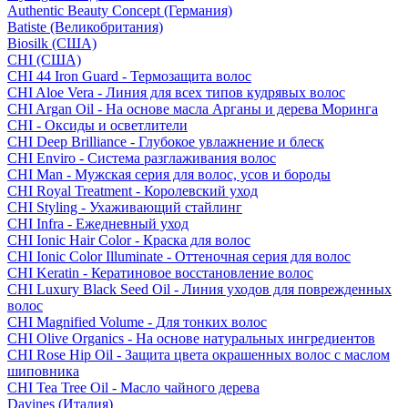
Authentic Beauty Concept (Германия)
Batiste (Великобритания)
Biosilk (США)
CHI (США)
CHI 44 Iron Guard - Термозащита волос
CHI Aloe Vera - Линия для всех типов кудрявых волос
CHI Argan Oil - На основе масла Арганы и дерева Моринга
CHI - Оксиды и осветлители
CHI Deep Brilliance - Глубокое увлажнение и блеск
CHI Enviro - Система разглаживания волос
CHI Man - Мужская серия для волос, усов и бороды
CHI Royal Treatment - Королевский уход
CHI Styling - Ухаживающий стайлинг
CHI Infra - Ежедневный уход
CHI Ionic Hair Color - Краска для волос
CHI Ionic Color Illuminate - Оттеночная серия для волос
CHI Keratin - Кератиновое восстановление волос
CHI Luxury Black Seed Oil - Линия уходов для поврежденных
волос
CHI Magnified Volume - Для тонких волос
CHI Olive Organics - На основе натуральных ингредиентов
CHI Rose Hip Oil - Защита цвета окрашенных волос с маслом
шиповника
CHI Tea Tree Oil - Масло чайного дерева
Davines (Италия)