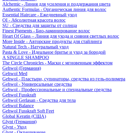
Alchemic - Линия для усиления и поддержания цвета
Authentic Formulas - Органическая линия для волос
Essential Haircare - Eжедневный уход
OI - Абсолютная красота волос
SU - Средства для защиты от солнца
Finest Pigments - Био-ламинирование волос
Heart Of Glass – Линия для ухода и сияния светлых волос
More Inside - Авторские продукты для стайлинга
Natural Tech - Натуральный уход
Pasta & Love - Идеальное бритье и уход за бородой
A SINGLE SHAMPOO
The Circle Chronicles - Маски с мгновенным эффектом
Gehwol (Германия)
Gehwol Med
Gehwol - Пластыри, супинаторы, средства из гель-полимера
Gehwol - Универсальные средства
Gehwol - Профессиональные и специальные средства
Gehwol Fusskraft
Gehwol Gerlasan - Средства для тела
Gehwol Balance
Gehwol Fusskraft Soft Feet
Global Keratin (США)
Glynt (Германия)
Glynt - Уход
Glynt - Окрашивание