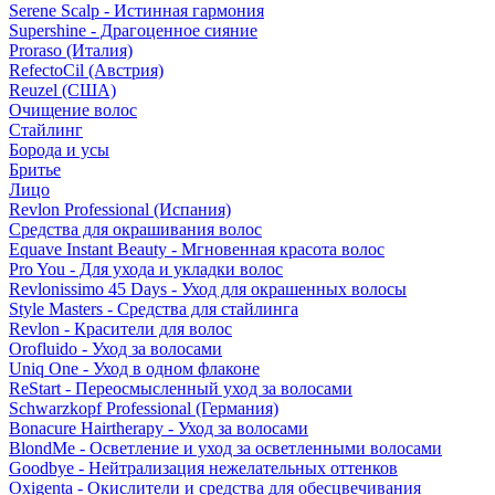
Serene Scalp - Истинная гармония
Supershine - Драгоценное сияние
Proraso (Италия)
RefectoCil (Австрия)
Reuzel (США)
Очищение волос
Стайлинг
Борода и усы
Бритье
Лицо
Revlon Professional (Испания)
Средства для окрашивания волос
Equave Instant Beauty - Мгновенная красота волос
Pro You - Для ухода и укладки волос
Revlonissimo 45 Days - Уход для окрашенных волосы
Style Masters - Средства для стайлинга
Revlon - Красители для волос
Orofluido - Уход за волосами
Uniq One - Уход в одном флаконе
ReStart - Переосмысленный уход за волосами
Schwarzkopf Professional (Германия)
Bonacure Hairtherapy - Уход за волосами
BlondMe - Осветление и уход за осветленными волосами
Goodbye - Нейтрализация нежелательных оттенков
Oxigenta - Окислители и средства для обесцвечивания