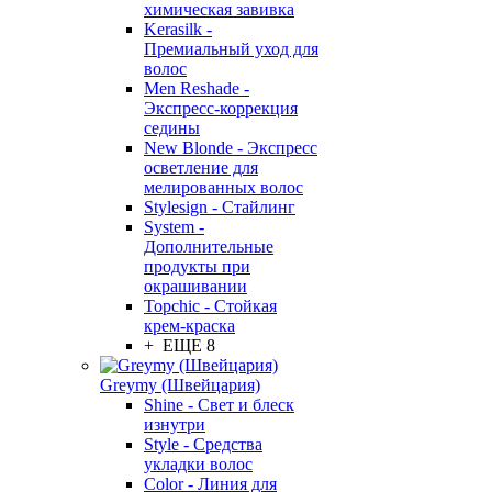
химическая завивка
Kerasilk -
Премиальный уход для
волос
Men Reshade -
Экспресс-коррекция
седины
New Blonde - Экспресс
осветление для
мелированных волос
Stylesign - Стайлинг
System -
Дополнительные
продукты при
окрашивании
Topchic - Стойкая
крем-краска
+ ЕЩЕ 8
Greymy (Швейцария)
Shine - Свет и блеск
изнутри
Style - Средства
укладки волос
Color - Линия для