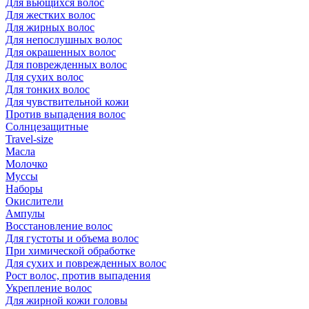
Для вьющихся волос
Для жестких волос
Для жирных волос
Для непослушных волос
Для окрашенных волос
Для поврежденных волос
Для сухих волос
Для тонких волос
Для чувствительной кожи
Против выпадения волос
Солнцезащитные
Travel-size
Масла
Молочко
Муссы
Наборы
Окислители
Ампулы
Восстановление волос
Для густоты и объема волос
При химической обработке
Для сухих и поврежденных волос
Рост волос, против выпадения
Укрепление волос
Для жирной кожи головы