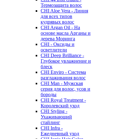
Термозащита волос
CHI Aloe Vera - Линия
для всех типов
кудрявых волос
CHI Argan Oil - На
основе масла Арганы и
дерева Моринга
CHI - Оксиды и
осветлители
CHI Deep Brilliance -
Глубокое увлажнение и
блеск
CHI Enviro - Система
разглаживания волос
CHI Man - Мужская
серия для волос, усов и
бороды
CHI Royal Treatment -
Королевский уход
CHI Styling -
Ухаживающий
стайлинг
CHI Infra -
Ежедневный уход