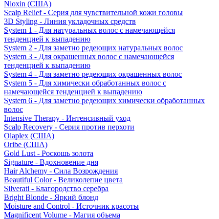
Nioxin (США)
Scalp Relief - Серия для чувствительной кожи головы
3D Styling - Линия укладочных средств
System 1 - Для натуральных волос с намечающейся
тенденцией к выпадению
System 2 - Для заметно редеющих натуральных волос
System 3 - Для окрашенных волос с намечающейся
тенденцией к выпадению
System 4 - Для заметно редеющих окрашенных волос
System 5 - Для химически обработанных волос с
намечающейся тенденцией к выпадению
System 6 - Для заметно редеющих химически обработанных
волос
Intensive Therapy - Интенсивный уход
Scalp Recovery - Серия против перхоти
Olaplex (США)
Oribe (США)
Gold Lust - Роскошь золота
Signature - Вдохновение дня
Hair Alchemy - Сила Возрождения
Beautiful Color - Великолепие цвета
Silverati - Благородство серебра
Bright Blonde - Яркий блонд
Moisture and Control - Источник красоты
Magnificent Volume - Магия объема