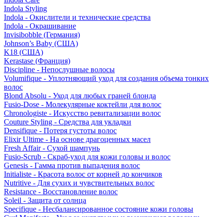
Indola Styling
Indola - Окислители и технические средства
Indola - Окрашивание
Invisibobble (Германия)
Johnson’s Baby (США)
K18 (США)
Kerastase (Франция)
Discipline - Непослушные волосы
Volumifique - Уплотняющий уход для создания объема тонких
волос
Blond Absolu - Уход для любых граней блонда
Fusio-Dose - Молекулярные коктейли для волос
Chronologiste - Искусство ревитализации волос
Couture Styling - Средства для укладки
Densifique - Потеря густоты волос
Elixir Ultime - На основе драгоценных масел
Fresh Affair - Сухой шампунь
Fusio-Scrub - Скраб-уход для кожи головы и волос
Genesis - Гамма против выпадения волос
Initialiste - Красота волос от корней до кончиков
Nutritive - Для сухих и чувствительных волос
Resistance - Восстановление волос
Soleil - Защита от солнца
Specifique - Несбалансированное состояние кожи головы