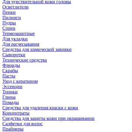
Для чувствительной кожи головы
Осветлители
Пенки
Пилинги
Пудры
Спреи
Термозащитные
Для укладки
Для расчесывания
Средства для химической завивки
Сыворотки
Технические средства
Флюиды
Скрабы
Пасты
Уход с кератином
Эссенции
Тоники
Глины
Помады
Средства для удаления краски с кожи
Концентраты
Средства для защиты кожи при окрашивании
Салфетки для волос
Праймеры