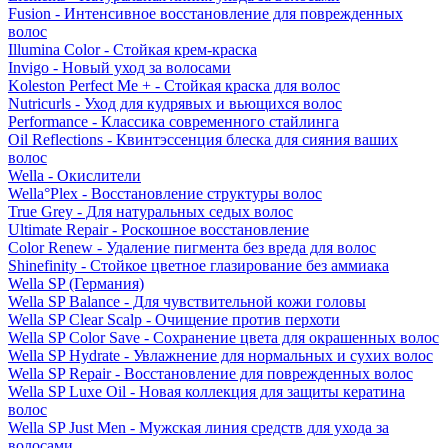
Fusion - Интенсивное восстановление для поврежденных
волос
Illumina Color - Стойкая крем-краска
Invigo - Новый уход за волосами
Koleston Perfect Me + - Стойкая краска для волос
Nutricurls - Уход для кудрявых и вьющихся волос
Performance - Классика современного стайлинга
Oil Reflections - Квинтэссенция блеска для сияния ваших
волос
Wella - Окислители
Wella°Plex - Восстановление структуры волос
True Grey - Для натуральных седых волос
Ultimate Repair - Роскошное восстановление
Color Renew - Удаление пигмента без вреда для волос
Shinefinity - Стойкое цветное глазирование без аммиака
Wella SP (Германия)
Wella SP Balance - Для чувствительной кожи головы
Wella SP Clear Scalp - Очищение против перхоти
Wella SP Color Save - Сохранение цвета для окрашенных волос
Wella SP Hydrate - Увлажнение для нормальных и сухих волос
Wella SP Repair - Восстановление для поврежденных волос
Wella SP Luxe Oil - Новая коллекция для защиты кератина
волос
Wella SP Just Men - Мужская линия средств для ухода за
волосами