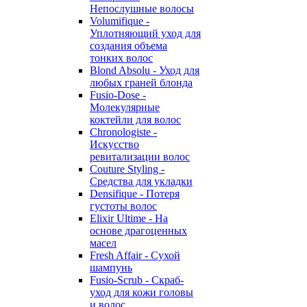
Непослушные волосы
Volumifique -
Уплотняющий уход для
создания объема
тонких волос
Blond Absolu - Уход для
любых граней блонда
Fusio-Dose -
Молекулярные
коктейли для волос
Chronologiste -
Искусство
ревитализации волос
Couture Styling -
Средства для укладки
Densifique - Потеря
густоты волос
Elixir Ultime - На
основе драгоценных
масел
Fresh Affair - Сухой
шампунь
Fusio-Scrub - Скраб-
уход для кожи головы
и волос