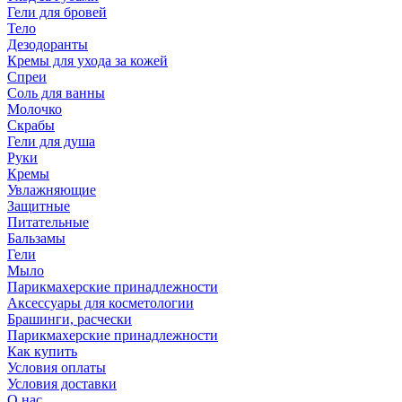
Гели для бровей
Тело
Дезодоранты
Кремы для ухода за кожей
Спреи
Соль для ванны
Молочко
Скрабы
Гели для душа
Руки
Кремы
Увлажняющие
Защитные
Питательные
Бальзамы
Гели
Мыло
Парикмахерские принадлежности
Аксессуары для косметологии
Брашинги, расчески
Парикмахерские принадлежности
Как купить
Условия оплаты
Условия доставки
О нас