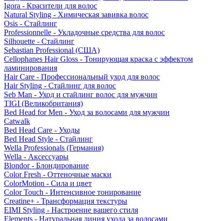
Igora - Красители для волос
Natural Styling - Химическая завивка волос
Osis - Стайлинг
Professionnelle - Укладочные средства для волос
Silhouette - Стайлинг
Sebastian Professional (США)
Cellophanes Hair Gloss - Тонирующая краска с эффектом
ламинирования
Hair Care - Профессиональный уход для волос
Hair Styling - Стайлинг для волос
Seb Man - Уход и стайлинг волос для мужчин
TIGI (Великобритания)
Bed Head for Men - Уход за волосами для мужчин
Catwalk
Bed Head Care - Уходы
Bed Head Style - Стайлинг
Wella Professionals (Германия)
Wella - Аксессуары
Blondor - Блондирование
Color Fresh - Оттеночные маски
ColorMotion - Сила и цвет
Color Touch - Интенсивное тонирование
Creatine+ - Трансформация текстуры
EIMI Styling - Настроение вашего стиля
Elements - Натуральная линия ухода за волосами