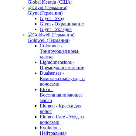
Global Keratin (США)
Glynt (Германия)
Glynt - Уход
Glynt - Окрашивание
Glynt - Укладка
Goldwell (Германия)
Colorance -
Тонирующая крем-
краска
Lightdimensions -
Премиум-осветление
Dualsenses -
Комплексный уход за
волосами
Elixir -
Восстанавливающее
масло
Elumen - Краска для
волос
Elumen Care - Уход за
волосами
Evolution -
Нейтральная