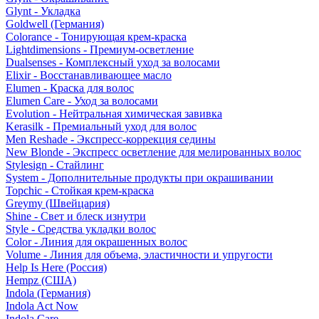
Glynt - Укладка
Goldwell (Германия)
Colorance - Тонирующая крем-краска
Lightdimensions - Премиум-осветление
Dualsenses - Комплексный уход за волосами
Elixir - Восстанавливающее масло
Elumen - Краска для волос
Elumen Care - Уход за волосами
Evolution - Нейтральная химическая завивка
Kerasilk - Премиальный уход для волос
Men Reshade - Экспресс-коррекция седины
New Blonde - Экспресс осветление для мелированных волос
Stylesign - Стайлинг
System - Дополнительные продукты при окрашивании
Topchic - Стойкая крем-краска
Greymy (Швейцария)
Shine - Свет и блеск изнутри
Style - Средства укладки волос
Color - Линия для окрашенных волос
Volume - Линия для объема, эластичности и упругости
Help Is Here (Россия)
Hempz (США)
Indola (Германия)
Indola Act Now
Indola Care