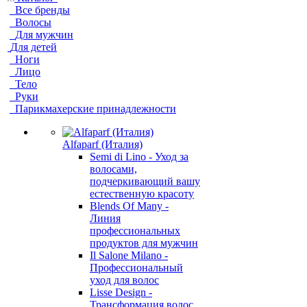
Все бренды
Волосы
Для мужчин
Для детей
Ноги
Лицо
Тело
Руки
Парикмахерские принадлежности
Alfaparf (Италия)
Semi di Lino - Уход за
волосами,
подчеркивающий вашу
естественную красоту
Blends Of Many -
Линия
профессиональных
продуктов для мужчин
Il Salone Milano -
Профессиональный
уход для волос
Lisse Design -
Трансформация волос