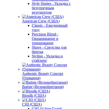
Style Stories - Укладка с
безупречным
результатом
American Crew (США)
Classic - Ежедневный
уход
Precision Blend -
Окрашивание и
тонирование
Shave - Средства для
бритья
Styling - Укладка и
стайлинг
Authentic Beauty Concept
(Германия)
Batiste (Великобритания)
Biosilk (США)
CHI (США)
CHI 44 Iron Guard -