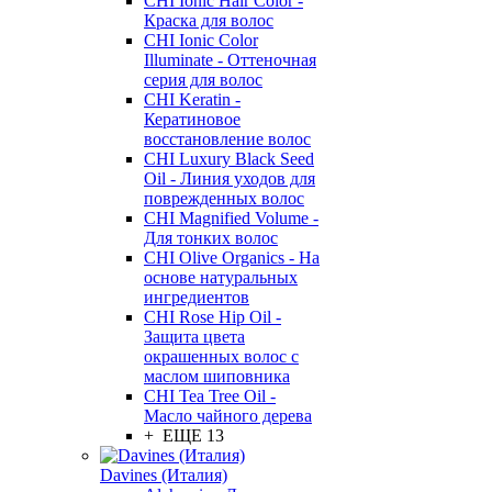
CHI Ionic Hair Color -
Краска для волос
CHI Ionic Color
Illuminate - Оттеночная
серия для волос
CHI Keratin -
Кератиновое
восстановление волос
CHI Luxury Black Seed
Oil - Линия уходов для
поврежденных волос
CHI Magnified Volume -
Для тонких волос
CHI Olive Organics - На
основе натуральных
ингредиентов
CHI Rose Hip Oil -
Защита цвета
окрашенных волос с
маслом шиповника
CHI Tea Tree Oil -
Масло чайного дерева
+ ЕЩЕ 13
Davines (Италия)