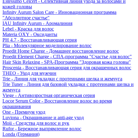
Estessimo Celcert - Селективная линия ухода за волосами и
кожей головы
Infinity Aurum Salon Care - Инновационная программа
"Абсолютное счастье"
IAU Infinity Aurum - Аромалиния
Lebel - Краска для волос
Materia OXY - Оксиданты
PH 4.7 - Восстанавливающая серия
Plia - Молекулярное моделирование волос
Proedit Home Charge - Домашнее восстановление волос
Proedit Element Charge - СПА-программа "Счастье для волос"
Hair Skin Relaxing - SPA-Программа "Здоровая кожа головы"
Proscenia - Восстанавливающая серия для окрашенных волос
THEO - Уход для мужчин
Trie - Линия для укладки с протеинами шелка и жемчуга
Trie Tuner - Линия для базовой укладки с протеинами шелка и
жемчуга
Viege - Антивозростная органическая серия
Locor Serum Color - Восстановление волос во время
окрашивания
One - Премиум уход
Luviona - Окрашивание и anti-age уход
Moii - Средства для волос и рук
Rufor - Бережное выпрямление волос
Londa (Германия)