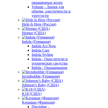
окрашенных волос
Volume - Линия для
объема, эластичности и
упругости
Help Is Here (Россия)
Hempz (США)
Indola (Германия)
Indola Act Now
Indola Care
Indola Styling
Indola - Окислители и
технические средства
Indola - Окрашивание
Invisibobble (Германия)
Johnson’s Baby (США)
K18 (США)
Kerastase (Франция)
Discipline -