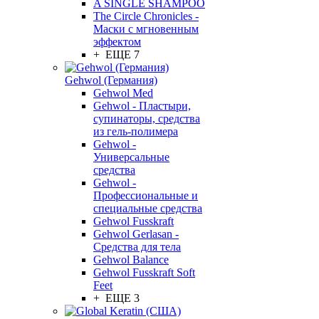
A SINGLE SHAMPOO
The Circle Chronicles -
Маски с мгновенным
эффектом
+ ЕЩЕ 7
Gehwol (Германия)
Gehwol Med
Gehwol - Пластыри,
супинаторы, средства
из гель-полимера
Gehwol -
Универсальные
средства
Gehwol -
Профессиональные и
специальные средства
Gehwol Fusskraft
Gehwol Gerlasan -
Средства для тела
Gehwol Balance
Gehwol Fusskraft Soft
Feet
+ ЕЩЕ 3