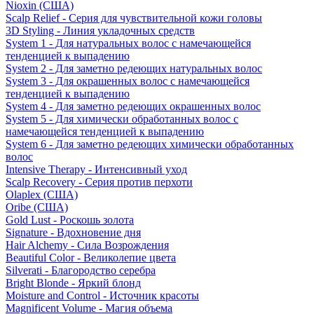
Nioxin (США)
Scalp Relief - Серия для чувствительной кожи головы
3D Styling - Линия укладочных средств
System 1 - Для натуральных волос с намечающейся
тенденцией к выпадению
System 2 - Для заметно редеющих натуральных волос
System 3 - Для окрашенных волос с намечающейся
тенденцией к выпадению
System 4 - Для заметно редеющих окрашенных волос
System 5 - Для химически обработанных волос с
намечающейся тенденцией к выпадению
System 6 - Для заметно редеющих химически обработанных
волос
Intensive Therapy - Интенсивный уход
Scalp Recovery - Серия против перхоти
Olaplex (США)
Oribe (США)
Gold Lust - Роскошь золота
Signature - Вдохновение дня
Hair Alchemy - Сила Возрождения
Beautiful Color - Великолепие цвета
Silverati - Благородство серебра
Bright Blonde - Яркий блонд
Moisture and Control - Источник красоты
Magnificent Volume - Магия объема