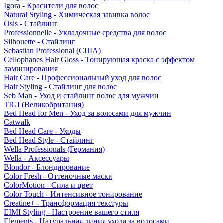
Igora - Красители для волос
Natural Styling - Химическая завивка волос
Osis - Стайлинг
Professionnelle - Укладочные средства для волос
Silhouette - Стайлинг
Sebastian Professional (США)
Cellophanes Hair Gloss - Тонирующая краска с эффектом
ламинирования
Hair Care - Профессиональный уход для волос
Hair Styling - Стайлинг для волос
Seb Man - Уход и стайлинг волос для мужчин
TIGI (Великобритания)
Bed Head for Men - Уход за волосами для мужчин
Catwalk
Bed Head Care - Уходы
Bed Head Style - Стайлинг
Wella Professionals (Германия)
Wella - Аксессуары
Blondor - Блондирование
Color Fresh - Оттеночные маски
ColorMotion - Сила и цвет
Color Touch - Интенсивное тонирование
Creatine+ - Трансформация текстуры
EIMI Styling - Настроение вашего стиля
Elements - Натуральная линия ухода за волосами