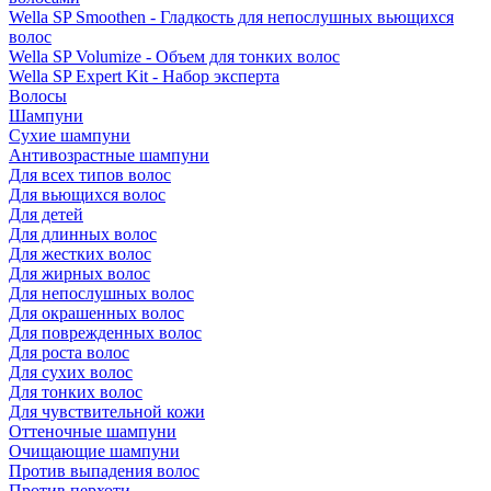
Wella SP Smoothen - Гладкость для непослушных вьющихся
волос
Wella SP Volumize - Объем для тонких волос
Wella SP Expert Kit - Набор эксперта
Волосы
Шампуни
Сухие шампуни
Антивозрастные шампуни
Для всех типов волос
Для вьющихся волос
Для детей
Для длинных волос
Для жестких волос
Для жирных волос
Для непослушных волос
Для окрашенных волос
Для поврежденных волос
Для роста волос
Для сухих волос
Для тонких волос
Для чувствительной кожи
Оттеночные шампуни
Очищающие шампуни
Против выпадения волос
Против перхоти