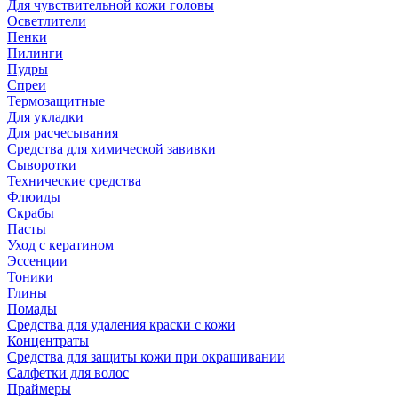
Для чувствительной кожи головы
Осветлители
Пенки
Пилинги
Пудры
Спреи
Термозащитные
Для укладки
Для расчесывания
Средства для химической завивки
Сыворотки
Технические средства
Флюиды
Скрабы
Пасты
Уход с кератином
Эссенции
Тоники
Глины
Помады
Средства для удаления краски с кожи
Концентраты
Средства для защиты кожи при окрашивании
Салфетки для волос
Праймеры