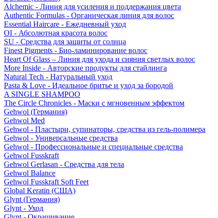
Alchemic - Линия для усиления и поддержания цвета
Authentic Formulas - Органическая линия для волос
Essential Haircare - Eжедневный уход
OI - Абсолютная красота волос
SU - Средства для защиты от солнца
Finest Pigments - Био-ламинирование волос
Heart Of Glass – Линия для ухода и сияния светлых волос
More Inside - Авторские продукты для стайлинга
Natural Tech - Натуральный уход
Pasta & Love - Идеальное бритье и уход за бородой
A SINGLE SHAMPOO
The Circle Chronicles - Маски с мгновенным эффектом
Gehwol (Германия)
Gehwol Med
Gehwol - Пластыри, супинаторы, средства из гель-полимера
Gehwol - Универсальные средства
Gehwol - Профессиональные и специальные средства
Gehwol Fusskraft
Gehwol Gerlasan - Средства для тела
Gehwol Balance
Gehwol Fusskraft Soft Feet
Global Keratin (США)
Glynt (Германия)
Glynt - Уход
Glynt - Окрашивание