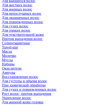
Для вьющихся волос
Для жестких волос
Для жирных волос
Для непослушных волос
Для окрашенных волос
Для поврежденных волос
Для сухих волос
Для тонких волос
Для чувствительной кожи
Против выпадения волос
Солнцезащитные
Travel-size
Масла
Молочко
Муссы
Наборы
Окислители
Ампулы
Восстановление волос
Для густоты и объема волос
При химической обработке
Для сухих и поврежденных волос
Рост волос, против выпадения
Укрепление волос
Для жирной кожи головы