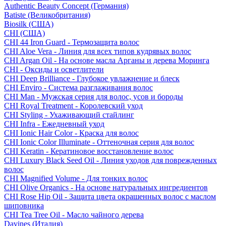
Authentic Beauty Concept (Германия)
Batiste (Великобритания)
Biosilk (США)
CHI (США)
CHI 44 Iron Guard - Термозащита волос
CHI Aloe Vera - Линия для всех типов кудрявых волос
CHI Argan Oil - На основе масла Арганы и дерева Моринга
CHI - Оксиды и осветлители
CHI Deep Brilliance - Глубокое увлажнение и блеск
CHI Enviro - Система разглаживания волос
CHI Man - Мужская серия для волос, усов и бороды
CHI Royal Treatment - Королевский уход
CHI Styling - Ухаживающий стайлинг
CHI Infra - Ежедневный уход
CHI Ionic Hair Color - Краска для волос
CHI Ionic Color Illuminate - Оттеночная серия для волос
CHI Keratin - Кератиновое восстановление волос
CHI Luxury Black Seed Oil - Линия уходов для поврежденных
волос
CHI Magnified Volume - Для тонких волос
CHI Olive Organics - На основе натуральных ингредиентов
CHI Rose Hip Oil - Защита цвета окрашенных волос с маслом
шиповника
CHI Tea Tree Oil - Масло чайного дерева
Davines (Италия)