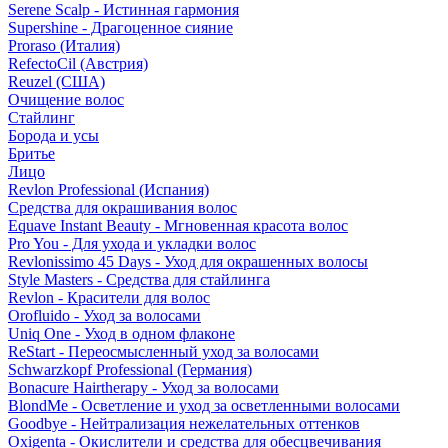
Serene Scalp - Истинная гармония
Supershine - Драгоценное сияние
Proraso (Италия)
RefectoCil (Австрия)
Reuzel (США)
Очищение волос
Стайлинг
Борода и усы
Бритье
Лицо
Revlon Professional (Испания)
Средства для окрашивания волос
Equave Instant Beauty - Мгновенная красота волос
Pro You - Для ухода и укладки волос
Revlonissimo 45 Days - Уход для окрашенных волосы
Style Masters - Средства для стайлинга
Revlon - Красители для волос
Orofluido - Уход за волосами
Uniq One - Уход в одном флаконе
ReStart - Переосмысленный уход за волосами
Schwarzkopf Professional (Германия)
Bonacure Hairtherapy - Уход за волосами
BlondMe - Осветление и уход за осветленными волосами
Goodbye - Нейтрализация нежелательных оттенков
Oxigenta - Окислители и средства для обесцвечивания