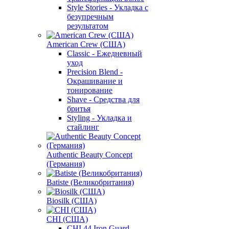
Style Stories - Укладка с
безупречным
результатом
American Crew (США)
Classic - Ежедневный
уход
Precision Blend -
Окрашивание и
тонирование
Shave - Средства для
бритья
Styling - Укладка и
стайлинг
Authentic Beauty Concept
(Германия)
Batiste (Великобритания)
Biosilk (США)
CHI (США)
CHI 44 Iron Guard -