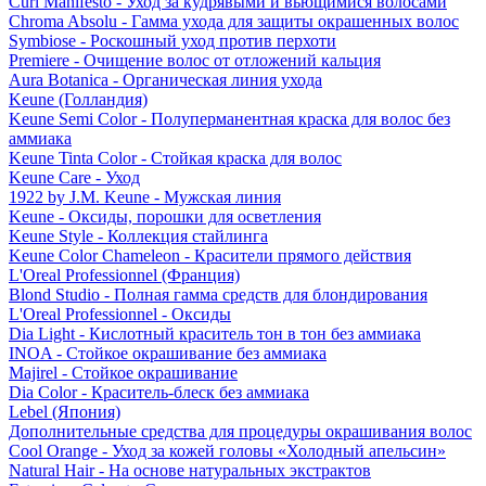
Curl Manifesto - Уход за кудрявыми и вьющимися волосами
Chroma Absolu - Гамма ухода для защиты окрашенных волос
Symbiose - Роскошный уход против перхоти
Premiere - Очищение волос от отложений кальция
Aura Botanica - Органическая линия ухода
Keune (Голландия)
Keune Semi Color - Полуперманентная краска для волос без
аммиака
Keune Tinta Color - Стойкая краска для волос
Keune Care - Уход
1922 by J.M. Keune - Мужская линия
Keune - Оксиды, порошки для осветления
Keune Style - Коллекция стайлинга
Keune Color Chameleon - Красители прямого действия
L'Oreal Professionnel (Франция)
Blond Studio - Полная гамма средств для блондирования
L'Oreal Professionnel - Оксиды
Dia Light - Кислотный краситель тон в тон без аммиака
INOA - Стойкое окрашивание без аммиака
Majirel - Стойкое окрашивание
Dia Color - Краситель-блеск без аммиака
Lebel (Япония)
Дополнительные средства для процедуры окрашивания волос
Cool Orange - Уход за кожей головы «Холодный апельсин»
Natural Hair - На основе натуральных экстрактов