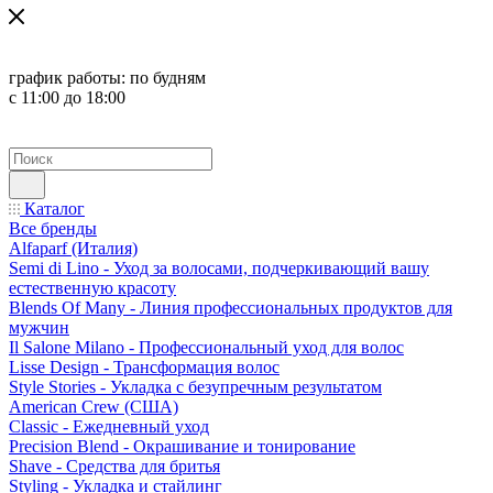
график работы:
по будням
с 11:00 до 18:00
Каталог
Все бренды
Alfaparf (Италия)
Semi di Lino - Уход за волосами, подчеркивающий вашу
естественную красоту
Blends Of Many - Линия профессиональных продуктов для
мужчин
Il Salone Milano - Профессиональный уход для волос
Lisse Design - Трансформация волос
Style Stories - Укладка с безупречным результатом
American Crew (США)
Classic - Ежедневный уход
Precision Blend - Окрашивание и тонирование
Shave - Средства для бритья
Styling - Укладка и стайлинг