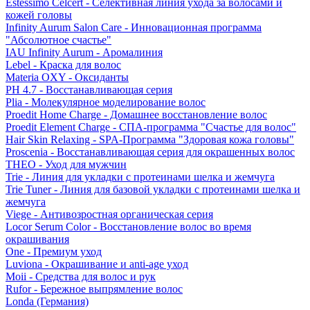
Estessimo Celcert - Селективная линия ухода за волосами и
кожей головы
Infinity Aurum Salon Care - Инновационная программа
"Абсолютное счастье"
IAU Infinity Aurum - Аромалиния
Lebel - Краска для волос
Materia OXY - Оксиданты
PH 4.7 - Восстанавливающая серия
Plia - Молекулярное моделирование волос
Proedit Home Charge - Домашнее восстановление волос
Proedit Element Charge - СПА-программа "Счастье для волос"
Hair Skin Relaxing - SPA-Программа "Здоровая кожа головы"
Proscenia - Восстанавливающая серия для окрашенных волос
THEO - Уход для мужчин
Trie - Линия для укладки с протеинами шелка и жемчуга
Trie Tuner - Линия для базовой укладки с протеинами шелка и
жемчуга
Viege - Антивозростная органическая серия
Locor Serum Color - Восстановление волос во время
окрашивания
One - Премиум уход
Luviona - Окрашивание и anti-age уход
Moii - Средства для волос и рук
Rufor - Бережное выпрямление волос
Londa (Германия)