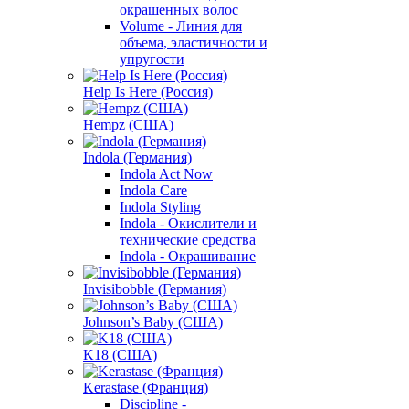
окрашенных волос
Volume - Линия для
объема, эластичности и
упругости
Help Is Here (Россия)
Hempz (США)
Indola (Германия)
Indola Act Now
Indola Care
Indola Styling
Indola - Окислители и
технические средства
Indola - Окрашивание
Invisibobble (Германия)
Johnson’s Baby (США)
K18 (США)
Kerastase (Франция)
Discipline -