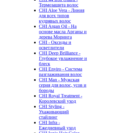
Термозащита волос
CHI Aloe Vera - Линия
для всех типов
кудрявых волос
CHI Argan Oil - На
основе масла Арганы и
дерева Моринга
CHI - Оксиды и
осветлители
CHI Deep Brilliance -
Глубокое увлажнение и
блеск
CHI Enviro - Система
разглаживания волос
CHI Man - Мужская
серия для волос, усов и
бороды
CHI Royal Treatment -
Королевский уход
CHI Styling -
Ухаживающий
стайлинг
CHI Infra -
Ежедневный уход