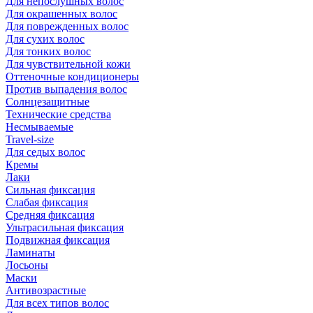
Для непослушных волос
Для окрашенных волос
Для поврежденных волос
Для сухих волос
Для тонких волос
Для чувствительной кожи
Оттеночные кондиционеры
Против выпадения волос
Солнцезащитные
Технические средства
Несмываемые
Travel-size
Для седых волос
Кремы
Лаки
Сильная фиксация
Слабая фиксация
Средняя фиксация
Ультрасильная фиксация
Подвижная фиксация
Ламинаты
Лосьоны
Маски
Антивозрастные
Для всех типов волос