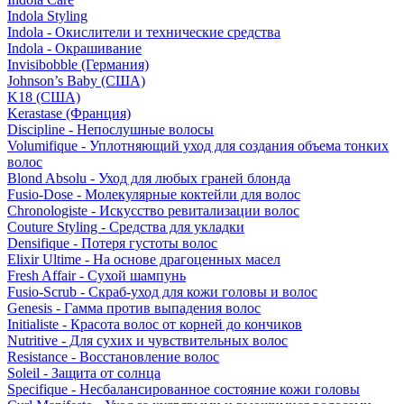
Indola Styling
Indola - Окислители и технические средства
Indola - Окрашивание
Invisibobble (Германия)
Johnson’s Baby (США)
K18 (США)
Kerastase (Франция)
Discipline - Непослушные волосы
Volumifique - Уплотняющий уход для создания объема тонких
волос
Blond Absolu - Уход для любых граней блонда
Fusio-Dose - Молекулярные коктейли для волос
Chronologiste - Искусство ревитализации волос
Couture Styling - Средства для укладки
Densifique - Потеря густоты волос
Elixir Ultime - На основе драгоценных масел
Fresh Affair - Сухой шампунь
Fusio-Scrub - Скраб-уход для кожи головы и волос
Genesis - Гамма против выпадения волос
Initialiste - Красота волос от корней до кончиков
Nutritive - Для сухих и чувствительных волос
Resistance - Восстановление волос
Soleil - Защита от солнца
Specifique - Несбалансированное состояние кожи головы