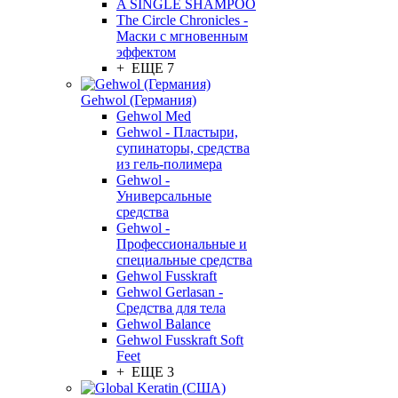
A SINGLE SHAMPOO
The Circle Chronicles -
Маски с мгновенным
эффектом
+ ЕЩЕ 7
Gehwol (Германия)
Gehwol Med
Gehwol - Пластыри,
супинаторы, средства
из гель-полимера
Gehwol -
Универсальные
средства
Gehwol -
Профессиональные и
специальные средства
Gehwol Fusskraft
Gehwol Gerlasan -
Средства для тела
Gehwol Balance
Gehwol Fusskraft Soft
Feet
+ ЕЩЕ 3