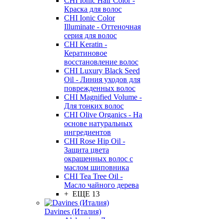
CHI Ionic Hair Color -
Краска для волос
CHI Ionic Color
Illuminate - Оттеночная
серия для волос
CHI Keratin -
Кератиновое
восстановление волос
CHI Luxury Black Seed
Oil - Линия уходов для
поврежденных волос
CHI Magnified Volume -
Для тонких волос
CHI Olive Organics - На
основе натуральных
ингредиентов
CHI Rose Hip Oil -
Защита цвета
окрашенных волос с
маслом шиповника
CHI Tea Tree Oil -
Масло чайного дерева
+ ЕЩЕ 13
Davines (Италия)