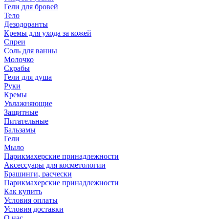
Гели для бровей
Тело
Дезодоранты
Кремы для ухода за кожей
Спреи
Соль для ванны
Молочко
Скрабы
Гели для душа
Руки
Кремы
Увлажняющие
Защитные
Питательные
Бальзамы
Гели
Мыло
Парикмахерские принадлежности
Аксессуары для косметологии
Брашинги, расчески
Парикмахерские принадлежности
Как купить
Условия оплаты
Условия доставки
О нас