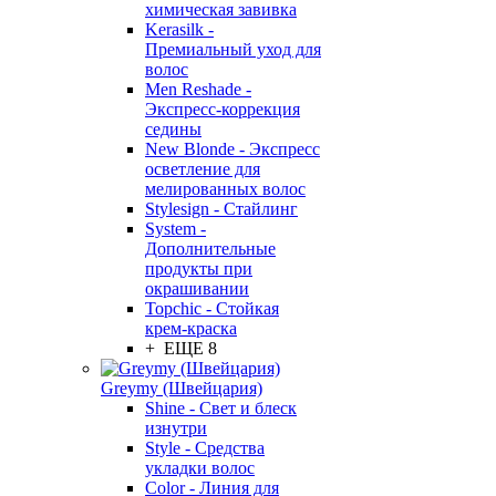
химическая завивка
Kerasilk -
Премиальный уход для
волос
Men Reshade -
Экспресс-коррекция
седины
New Blonde - Экспресс
осветление для
мелированных волос
Stylesign - Стайлинг
System -
Дополнительные
продукты при
окрашивании
Topchic - Стойкая
крем-краска
+ ЕЩЕ 8
Greymy (Швейцария)
Shine - Свет и блеск
изнутри
Style - Средства
укладки волос
Color - Линия для