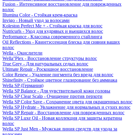
Fusion - Интенсивное восстановление для поврежденных
волос
Illumina Color - Стойкая крем-краска
Invigo - Новый уход за волосами
Koleston Perfect Me + - Стойкая краска для волос
Nutricurls - Уход для кудрявых и вьющихся волос
Performance - Классика современного стайлинга
Oil Reflections - Квинтэссенция блеска для сияния ваших
волос
Wella - Окислители
Wella°Plex - Восстановление структуры волос
True Grey - Для натуральных седых волос
Ultimate Repair - Роскошное восстановление
Color Renew - Удаление пигмента без вреда для волос
Shinefinity - Стойкое цветное глазирование без аммиака
Wella SP (Германия)
Wella SP Balance - Для чувствительной кожи головы
Wella SP Clear Scalp - Очищение против перхоти
Wella SP Color Save - Сохранение цвета для окрашенных волос
Wella SP Hydrate - Увлажнение для нормальных и сухих волос
Wella SP Repair - Восстановление для поврежденных волос
Wella SP Luxe Oil - Новая коллекция для защиты кератина
волос
Wella SP Just Men - Мужская линия средств для ухода за
волосами