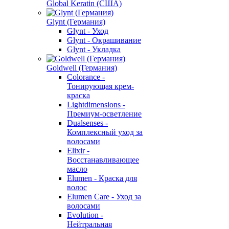
Global Keratin (США)
Glynt (Германия)
Glynt - Уход
Glynt - Окрашивание
Glynt - Укладка
Goldwell (Германия)
Colorance -
Тонирующая крем-
краска
Lightdimensions -
Премиум-осветление
Dualsenses -
Комплексный уход за
волосами
Elixir -
Восстанавливающее
масло
Elumen - Краска для
волос
Elumen Care - Уход за
волосами
Evolution -
Нейтральная