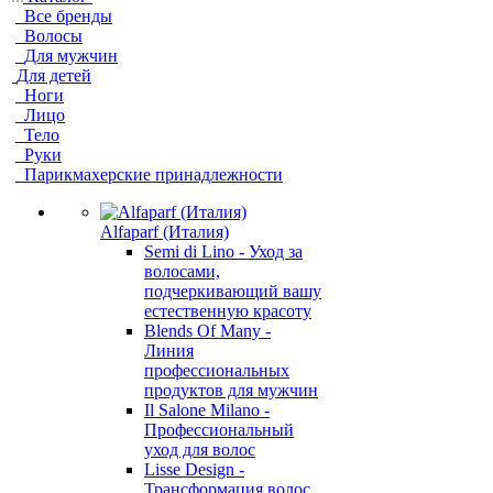
Все бренды
Волосы
Для мужчин
Для детей
Ноги
Лицо
Тело
Руки
Парикмахерские принадлежности
Alfaparf (Италия)
Semi di Lino - Уход за
волосами,
подчеркивающий вашу
естественную красоту
Blends Of Many -
Линия
профессиональных
продуктов для мужчин
Il Salone Milano -
Профессиональный
уход для волос
Lisse Design -
Трансформация волос