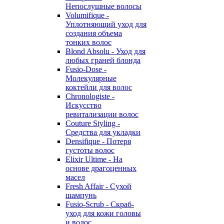
Непослушные волосы
Volumifique -
Уплотняющий уход для
создания объема
тонких волос
Blond Absolu - Уход для
любых граней блонда
Fusio-Dose -
Молекулярные
коктейли для волос
Chronologiste -
Искусство
ревитализации волос
Couture Styling -
Средства для укладки
Densifique - Потеря
густоты волос
Elixir Ultime - На
основе драгоценных
масел
Fresh Affair - Сухой
шампунь
Fusio-Scrub - Скраб-
уход для кожи головы
и волос