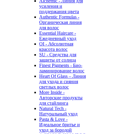
Alchemic - Линия для
усиления и
поддержания цвета
Authentic Formulas -
Органическая линия
для волос
Essential Haircare -
Eжедневный уход
OI - Абсолютная
красота волос
SU - Средства для
защиты от солнца
Finest Pigments - Био-
ламинирование волос
Heart Of Glass – Линия
для ухода и сияния
светлых волос
More Inside -
Авторские продукты
для стайлинга
Natural Tech -
Натуральный уход
Pasta & Love -
Идеальное бритье и
уход за бородой