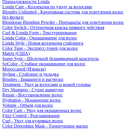
Принадлежности Londa
Londa Care - Коллекция по уходу за волосами
Blondes Unlimited - Креативная система для осветления волос
без фольги
Blondoran Blonding Powder - Препараты для осветления волос
Color Switch - Оттеночная краска прямого действия
Curl & Londa Form - Текстурирование
Londa Color - Окрашивание для волос
Londa Style - Новая коллекция стайлинга
Color Tune - Экспресс-тонер для волос
Matrix (США)
Super Sync - Щелочной безаммиачный краситель
SoColor - Стойкое окрашивание для волос
Moroccanoil (Израиль)
Styling - Стайлинг и укладка
Brushes - Брашинги и расчески
Treatment - Уход за волосами и кожей головы
Dry Shampoo - Сухие шампуни
Repair - Восстановление волос
Hydration - Увлажнение волос
Volume - Объем для волос
Color Care - Уход для окрашенных волос
Frizz Control - Разглаживание
Curl - Уход для кудрявых волос
Color Depositing Mask - Тонирующие маски