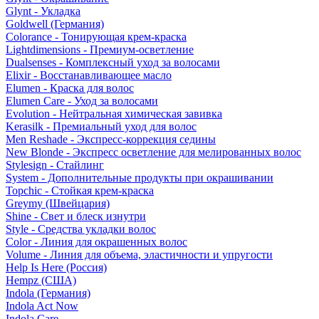
Glynt - Укладка
Goldwell (Германия)
Colorance - Тонирующая крем-краска
Lightdimensions - Премиум-осветление
Dualsenses - Комплексный уход за волосами
Elixir - Восстанавливающее масло
Elumen - Краска для волос
Elumen Care - Уход за волосами
Evolution - Нейтральная химическая завивка
Kerasilk - Премиальный уход для волос
Men Reshade - Экспресс-коррекция седины
New Blonde - Экспресс осветление для мелированных волос
Stylesign - Стайлинг
System - Дополнительные продукты при окрашивании
Topchic - Стойкая крем-краска
Greymy (Швейцария)
Shine - Свет и блеск изнутри
Style - Средства укладки волос
Color - Линия для окрашенных волос
Volume - Линия для объема, эластичности и упругости
Help Is Here (Россия)
Hempz (США)
Indola (Германия)
Indola Act Now
Indola Care