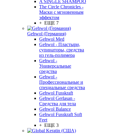
A SINGLE SHAMPOO
The Circle Chronicles -
Маски с мгновенным
эффектом
+ ЕЩЕ 7
Gehwol (Германия)
Gehwol Med
Gehwol - Пластыри,
супинаторы, средства
из гель-полимера
Gehwol -
Универсальные
средства
Gehwol -
Профессиональные и
специальные средства
Gehwol Fusskraft
Gehwol Gerlasan -
Средства для тела
Gehwol Balance
Gehwol Fusskraft Soft
Feet
+ ЕЩЕ 3