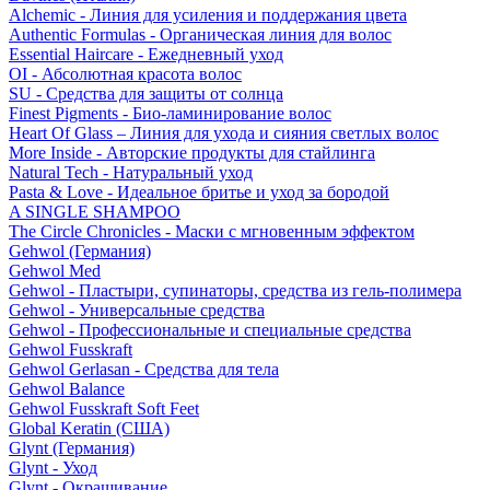
Alchemic - Линия для усиления и поддержания цвета
Authentic Formulas - Органическая линия для волос
Essential Haircare - Eжедневный уход
OI - Абсолютная красота волос
SU - Средства для защиты от солнца
Finest Pigments - Био-ламинирование волос
Heart Of Glass – Линия для ухода и сияния светлых волос
More Inside - Авторские продукты для стайлинга
Natural Tech - Натуральный уход
Pasta & Love - Идеальное бритье и уход за бородой
A SINGLE SHAMPOO
The Circle Chronicles - Маски с мгновенным эффектом
Gehwol (Германия)
Gehwol Med
Gehwol - Пластыри, супинаторы, средства из гель-полимера
Gehwol - Универсальные средства
Gehwol - Профессиональные и специальные средства
Gehwol Fusskraft
Gehwol Gerlasan - Средства для тела
Gehwol Balance
Gehwol Fusskraft Soft Feet
Global Keratin (США)
Glynt (Германия)
Glynt - Уход
Glynt - Окрашивание