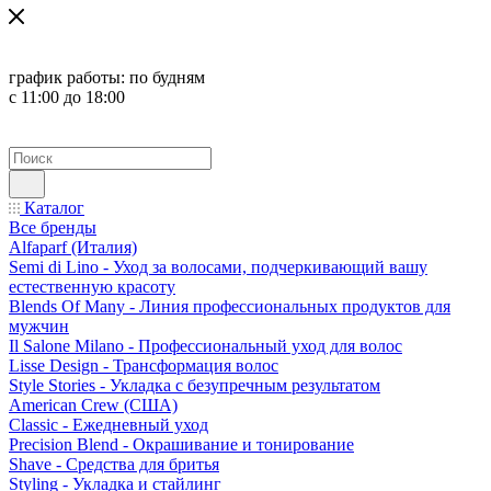
график работы:
по будням
с 11:00 до 18:00
Каталог
Все бренды
Alfaparf (Италия)
Semi di Lino - Уход за волосами, подчеркивающий вашу
естественную красоту
Blends Of Many - Линия профессиональных продуктов для
мужчин
Il Salone Milano - Профессиональный уход для волос
Lisse Design - Трансформация волос
Style Stories - Укладка с безупречным результатом
American Crew (США)
Classic - Ежедневный уход
Precision Blend - Окрашивание и тонирование
Shave - Средства для бритья
Styling - Укладка и стайлинг