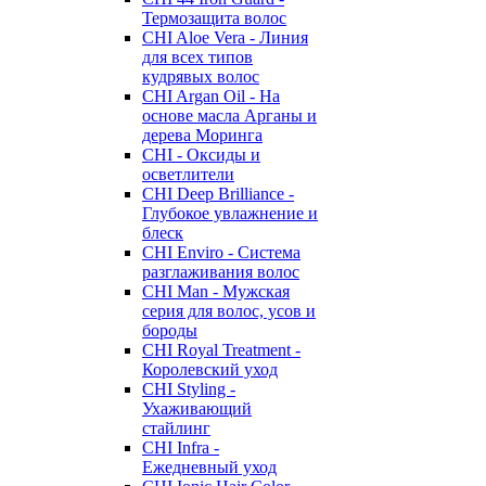
Термозащита волос
CHI Aloe Vera - Линия
для всех типов
кудрявых волос
CHI Argan Oil - На
основе масла Арганы и
дерева Моринга
CHI - Оксиды и
осветлители
CHI Deep Brilliance -
Глубокое увлажнение и
блеск
CHI Enviro - Система
разглаживания волос
CHI Man - Мужская
серия для волос, усов и
бороды
CHI Royal Treatment -
Королевский уход
CHI Styling -
Ухаживающий
стайлинг
CHI Infra -
Ежедневный уход