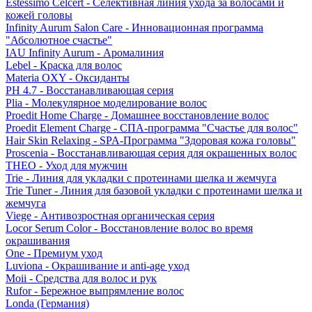
Estessimo Celcert - Селективная линия ухода за волосами и
кожей головы
Infinity Aurum Salon Care - Инновационная программа
"Абсолютное счастье"
IAU Infinity Aurum - Аромалиния
Lebel - Краска для волос
Materia OXY - Оксиданты
PH 4.7 - Восстанавливающая серия
Plia - Молекулярное моделирование волос
Proedit Home Charge - Домашнее восстановление волос
Proedit Element Charge - СПА-программа "Счастье для волос"
Hair Skin Relaxing - SPA-Программа "Здоровая кожа головы"
Proscenia - Восстанавливающая серия для окрашенных волос
THEO - Уход для мужчин
Trie - Линия для укладки с протеинами шелка и жемчуга
Trie Tuner - Линия для базовой укладки с протеинами шелка и
жемчуга
Viege - Антивозростная органическая серия
Locor Serum Color - Восстановление волос во время
окрашивания
One - Премиум уход
Luviona - Окрашивание и anti-age уход
Moii - Средства для волос и рук
Rufor - Бережное выпрямление волос
Londa (Германия)