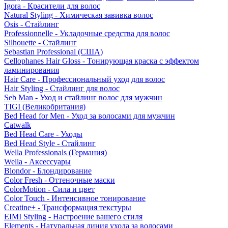
Igora - Красители для волос
Natural Styling - Химическая завивка волос
Osis - Стайлинг
Professionnelle - Укладочные средства для волос
Silhouette - Стайлинг
Sebastian Professional (США)
Cellophanes Hair Gloss - Тонирующая краска с эффектом
ламинирования
Hair Care - Профессиональный уход для волос
Hair Styling - Стайлинг для волос
Seb Man - Уход и стайлинг волос для мужчин
TIGI (Великобритания)
Bed Head for Men - Уход за волосами для мужчин
Catwalk
Bed Head Care - Уходы
Bed Head Style - Стайлинг
Wella Professionals (Германия)
Wella - Аксессуары
Blondor - Блондирование
Color Fresh - Оттеночные маски
ColorMotion - Сила и цвет
Color Touch - Интенсивное тонирование
Creatine+ - Трансформация текстуры
EIMI Styling - Настроение вашего стиля
Elements - Натуральная линия ухода за волосами