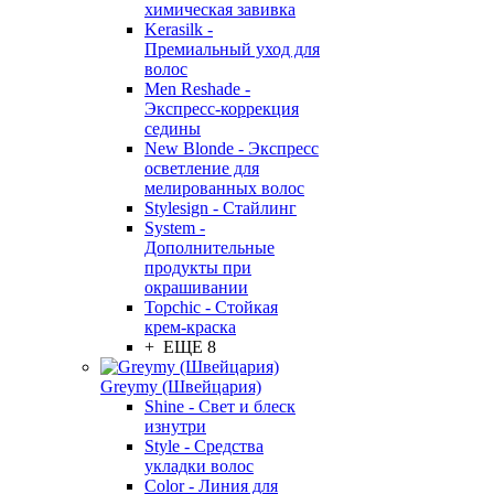
химическая завивка
Kerasilk -
Премиальный уход для
волос
Men Reshade -
Экспресс-коррекция
седины
New Blonde - Экспресс
осветление для
мелированных волос
Stylesign - Стайлинг
System -
Дополнительные
продукты при
окрашивании
Topchic - Стойкая
крем-краска
+ ЕЩЕ 8
Greymy (Швейцария)
Shine - Свет и блеск
изнутри
Style - Средства
укладки волос
Color - Линия для