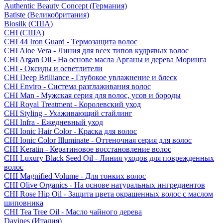
Authentic Beauty Concept (Германия)
Batiste (Великобритания)
Biosilk (США)
CHI (США)
CHI 44 Iron Guard - Термозащита волос
CHI Aloe Vera - Линия для всех типов кудрявых волос
CHI Argan Oil - На основе масла Арганы и дерева Моринга
CHI - Оксиды и осветлители
CHI Deep Brilliance - Глубокое увлажнение и блеск
CHI Enviro - Система разглаживания волос
CHI Man - Мужская серия для волос, усов и бороды
CHI Royal Treatment - Королевский уход
CHI Styling - Ухаживающий стайлинг
CHI Infra - Ежедневный уход
CHI Ionic Hair Color - Краска для волос
CHI Ionic Color Illuminate - Оттеночная серия для волос
CHI Keratin - Кератиновое восстановление волос
CHI Luxury Black Seed Oil - Линия уходов для поврежденных
волос
CHI Magnified Volume - Для тонких волос
CHI Olive Organics - На основе натуральных ингредиентов
CHI Rose Hip Oil - Защита цвета окрашенных волос с маслом
шиповника
CHI Tea Tree Oil - Масло чайного дерева
Davines (Италия)