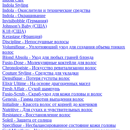
Indola Styling
Indola - Окислители и технические средства
Indola - Окрашивание
Invisibobble (Германия)
Johnson’s Baby (США)
K18 (США)
Kerastase (Франция)
Discipline - Непослушные волосы
Volumifique - Уплотняющий уход для создания объема тонких
волос
Blond Absolu - Уход для любых граней блонда
Fusio-Dose - Молекулярные коктейли для волос
Chronologiste - Искусство ревитализации волос
Couture Styling - Средства для укладки
Densifique - Потеря густоты волос
Elixir Ultime - На основе драгоценных масел
Fresh Affair - Сухой шампунь
Fusio-Scrub - Скраб-уход для кожи головы и волос
Genesis - Гамма против выпадения волос
Initialiste - Красота волос от корней до кончиков
Nutritive - Для сухих и чувствительных волос
Resistance - Восстановление волос
Soleil - Защита от солнца
Specifique - Несбалансированное состояние кожи головы