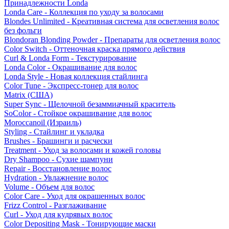
Принадлежности Londa
Londa Care - Коллекция по уходу за волосами
Blondes Unlimited - Креативная система для осветления волос
без фольги
Blondoran Blonding Powder - Препараты для осветления волос
Color Switch - Оттеночная краска прямого действия
Curl & Londa Form - Текстурирование
Londa Color - Окрашивание для волос
Londa Style - Новая коллекция стайлинга
Color Tune - Экспресс-тонер для волос
Matrix (США)
Super Sync - Щелочной безаммиачный краситель
SoColor - Стойкое окрашивание для волос
Moroccanoil (Израиль)
Styling - Стайлинг и укладка
Brushes - Брашинги и расчески
Treatment - Уход за волосами и кожей головы
Dry Shampoo - Сухие шампуни
Repair - Восстановление волос
Hydration - Увлажнение волос
Volume - Объем для волос
Color Care - Уход для окрашенных волос
Frizz Control - Разглаживание
Curl - Уход для кудрявых волос
Color Depositing Mask - Тонирующие маски