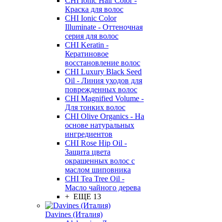
CHI Ionic Hair Color -
Краска для волос
CHI Ionic Color
Illuminate - Оттеночная
серия для волос
CHI Keratin -
Кератиновое
восстановление волос
CHI Luxury Black Seed
Oil - Линия уходов для
поврежденных волос
CHI Magnified Volume -
Для тонких волос
CHI Olive Organics - На
основе натуральных
ингредиентов
CHI Rose Hip Oil -
Защита цвета
окрашенных волос с
маслом шиповника
CHI Tea Tree Oil -
Масло чайного дерева
+ ЕЩЕ 13
Davines (Италия)