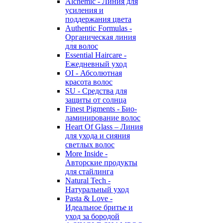
Alchemic - Линия для
усиления и
поддержания цвета
Authentic Formulas -
Органическая линия
для волос
Essential Haircare -
Eжедневный уход
OI - Абсолютная
красота волос
SU - Средства для
защиты от солнца
Finest Pigments - Био-
ламинирование волос
Heart Of Glass – Линия
для ухода и сияния
светлых волос
More Inside -
Авторские продукты
для стайлинга
Natural Tech -
Натуральный уход
Pasta & Love -
Идеальное бритье и
уход за бородой