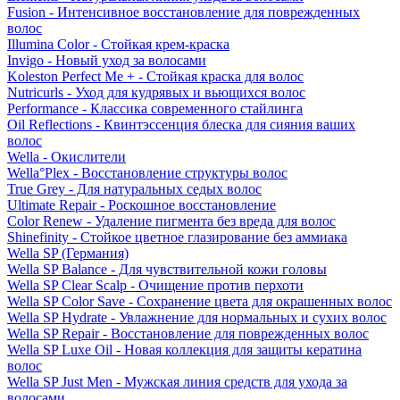
Fusion - Интенсивное восстановление для поврежденных
волос
Illumina Color - Стойкая крем-краска
Invigo - Новый уход за волосами
Koleston Perfect Me + - Стойкая краска для волос
Nutricurls - Уход для кудрявых и вьющихся волос
Performance - Классика современного стайлинга
Oil Reflections - Квинтэссенция блеска для сияния ваших
волос
Wella - Окислители
Wella°Plex - Восстановление структуры волос
True Grey - Для натуральных седых волос
Ultimate Repair - Роскошное восстановление
Color Renew - Удаление пигмента без вреда для волос
Shinefinity - Стойкое цветное глазирование без аммиака
Wella SP (Германия)
Wella SP Balance - Для чувствительной кожи головы
Wella SP Clear Scalp - Очищение против перхоти
Wella SP Color Save - Сохранение цвета для окрашенных волос
Wella SP Hydrate - Увлажнение для нормальных и сухих волос
Wella SP Repair - Восстановление для поврежденных волос
Wella SP Luxe Oil - Новая коллекция для защиты кератина
волос
Wella SP Just Men - Мужская линия средств для ухода за
волосами