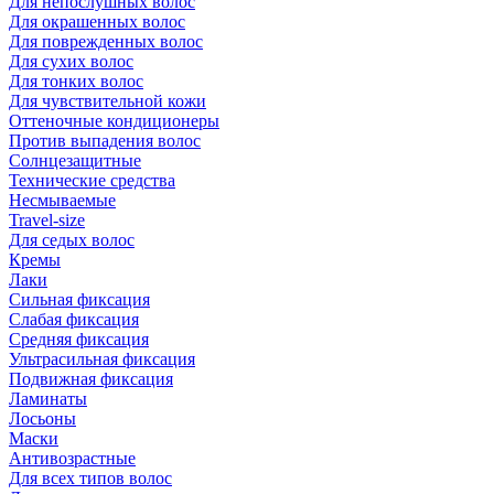
Для непослушных волос
Для окрашенных волос
Для поврежденных волос
Для сухих волос
Для тонких волос
Для чувствительной кожи
Оттеночные кондиционеры
Против выпадения волос
Солнцезащитные
Технические средства
Несмываемые
Travel-size
Для седых волос
Кремы
Лаки
Сильная фиксация
Слабая фиксация
Средняя фиксация
Ультрасильная фиксация
Подвижная фиксация
Ламинаты
Лосьоны
Маски
Антивозрастные
Для всех типов волос