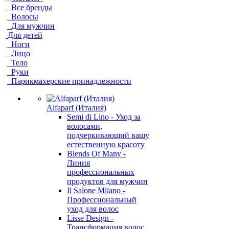
Все бренды
Волосы
Для мужчин
Для детей
Ноги
Лицо
Тело
Руки
Парикмахерские принадлежности
Alfaparf (Италия)
Semi di Lino - Уход за
волосами,
подчеркивающий вашу
естественную красоту
Blends Of Many -
Линия
профессиональных
продуктов для мужчин
Il Salone Milano -
Профессиональный
уход для волос
Lisse Design -
Трансформация волос