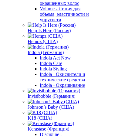
окрашенных волос
Volume - Линия для
объема, эластичности и
упругости
Help Is Here (Россия)
Hempz (США)
Indola (Германия)
Indola Act Now
Indola Care
Indola Styling
Indola - Окислители и
технические средства
Indola - Окрашивание
Invisibobble (Германия)
Johnson’s Baby (США)
K18 (США)
Kerastase (Франция)
Discipline -