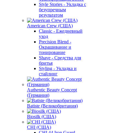
Style Stories - Укладка с
безупречным
результатом
American Crew (США)
Classic - Ежедневный
уход
Precision Blend -
Окрашивание и
тонирование
Shave - Средства для
бритья
Styling - Укладка и
стайлинг
Authentic Beauty Concept
(Германия)
Batiste (Великобритания)
Biosilk (США)
CHI (США)
CHI 44 Iron Guard -