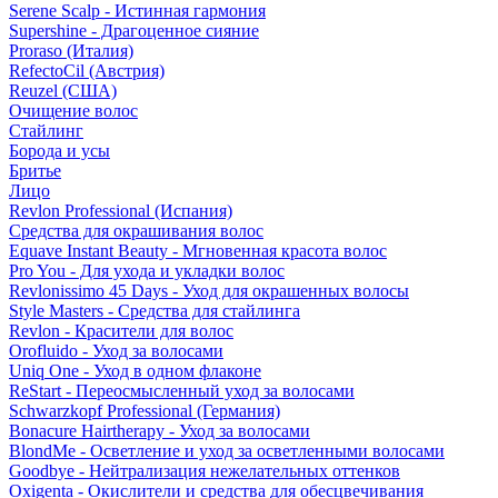
Serene Scalp - Истинная гармония
Supershine - Драгоценное сияние
Proraso (Италия)
RefectoCil (Австрия)
Reuzel (США)
Очищение волос
Стайлинг
Борода и усы
Бритье
Лицо
Revlon Professional (Испания)
Средства для окрашивания волос
Equave Instant Beauty - Мгновенная красота волос
Pro You - Для ухода и укладки волос
Revlonissimo 45 Days - Уход для окрашенных волосы
Style Masters - Средства для стайлинга
Revlon - Красители для волос
Orofluido - Уход за волосами
Uniq One - Уход в одном флаконе
ReStart - Переосмысленный уход за волосами
Schwarzkopf Professional (Германия)
Bonacure Hairtherapy - Уход за волосами
BlondMe - Осветление и уход за осветленными волосами
Goodbye - Нейтрализация нежелательных оттенков
Oxigenta - Окислители и средства для обесцвечивания