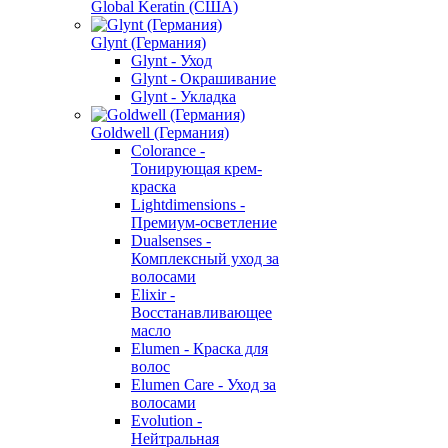
Global Keratin (США)
Glynt (Германия)
Glynt - Уход
Glynt - Окрашивание
Glynt - Укладка
Goldwell (Германия)
Colorance -
Тонирующая крем-
краска
Lightdimensions -
Премиум-осветление
Dualsenses -
Комплексный уход за
волосами
Elixir -
Восстанавливающее
масло
Elumen - Краска для
волос
Elumen Care - Уход за
волосами
Evolution -
Нейтральная