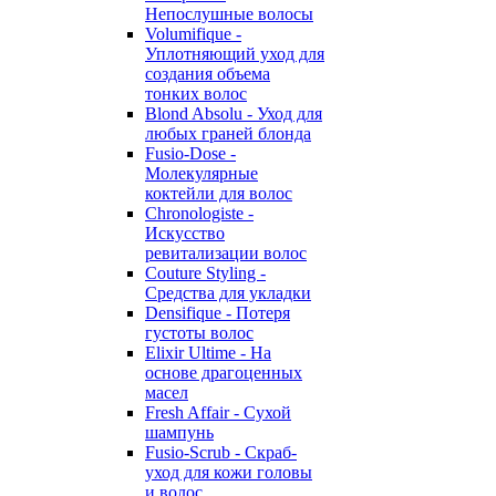
Непослушные волосы
Volumifique -
Уплотняющий уход для
создания объема
тонких волос
Blond Absolu - Уход для
любых граней блонда
Fusio-Dose -
Молекулярные
коктейли для волос
Chronologiste -
Искусство
ревитализации волос
Couture Styling -
Средства для укладки
Densifique - Потеря
густоты волос
Elixir Ultime - На
основе драгоценных
масел
Fresh Affair - Сухой
шампунь
Fusio-Scrub - Скраб-
уход для кожи головы
и волос