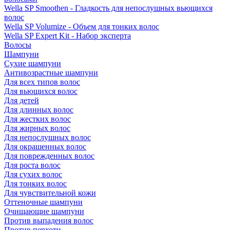
Wella SP Smoothen - Гладкость для непослушных вьющихся
волос
Wella SP Volumize - Объем для тонких волос
Wella SP Expert Kit - Набор эксперта
Волосы
Шампуни
Сухие шампуни
Антивозрастные шампуни
Для всех типов волос
Для вьющихся волос
Для детей
Для длинных волос
Для жестких волос
Для жирных волос
Для непослушных волос
Для окрашенных волос
Для поврежденных волос
Для роста волос
Для сухих волос
Для тонких волос
Для чувствительной кожи
Оттеночные шампуни
Очищающие шампуни
Против выпадения волос
Против перхоти