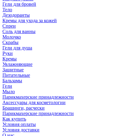
Гели для бровей
Тело
Дезодоранты
Кремы для ухода за кожей
Спреи
Соль для ванны
Молочко
Скрабы
Гели для душа
Руки
Кремы
Увлажняющие
Защитные
Питательные
Бальзамы
Гели
Мыло
Парикмахерские принадлежности
Аксессуары для косметологии
Брашинги, расчески
Парикмахерские принадлежности
Как купить
Условия оплаты
Условия доставки
О нас