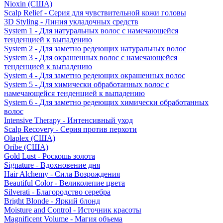
Nioxin (США)
Scalp Relief - Серия для чувствительной кожи головы
3D Styling - Линия укладочных средств
System 1 - Для натуральных волос с намечающейся
тенденцией к выпадению
System 2 - Для заметно редеющих натуральных волос
System 3 - Для окрашенных волос с намечающейся
тенденцией к выпадению
System 4 - Для заметно редеющих окрашенных волос
System 5 - Для химически обработанных волос с
намечающейся тенденцией к выпадению
System 6 - Для заметно редеющих химически обработанных
волос
Intensive Therapy - Интенсивный уход
Scalp Recovery - Серия против перхоти
Olaplex (США)
Oribe (США)
Gold Lust - Роскошь золота
Signature - Вдохновение дня
Hair Alchemy - Сила Возрождения
Beautiful Color - Великолепие цвета
Silverati - Благородство серебра
Bright Blonde - Яркий блонд
Moisture and Control - Источник красоты
Magnificent Volume - Магия объема