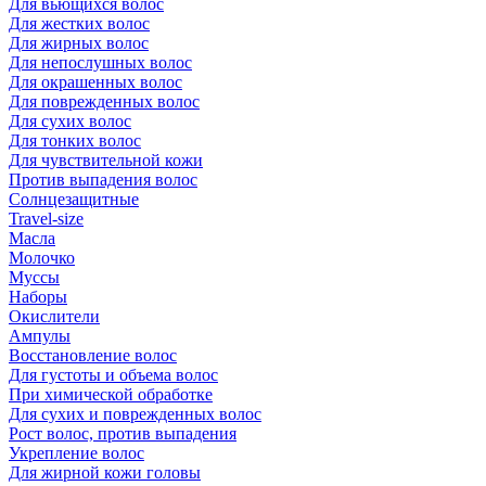
Для вьющихся волос
Для жестких волос
Для жирных волос
Для непослушных волос
Для окрашенных волос
Для поврежденных волос
Для сухих волос
Для тонких волос
Для чувствительной кожи
Против выпадения волос
Солнцезащитные
Travel-size
Масла
Молочко
Муссы
Наборы
Окислители
Ампулы
Восстановление волос
Для густоты и объема волос
При химической обработке
Для сухих и поврежденных волос
Рост волос, против выпадения
Укрепление волос
Для жирной кожи головы