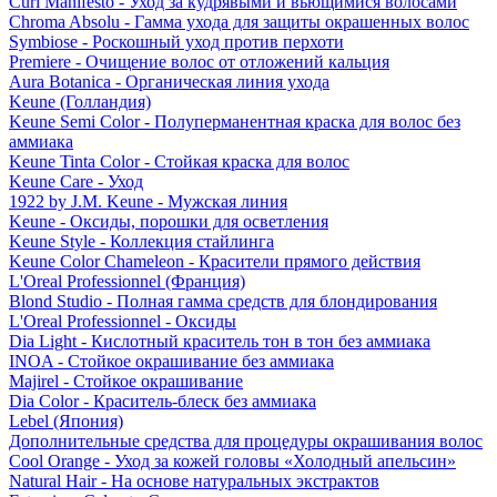
Curl Manifesto - Уход за кудрявыми и вьющимися волосами
Chroma Absolu - Гамма ухода для защиты окрашенных волос
Symbiose - Роскошный уход против перхоти
Premiere - Очищение волос от отложений кальция
Aura Botanica - Органическая линия ухода
Keune (Голландия)
Keune Semi Color - Полуперманентная краска для волос без
аммиака
Keune Tinta Color - Стойкая краска для волос
Keune Care - Уход
1922 by J.M. Keune - Мужская линия
Keune - Оксиды, порошки для осветления
Keune Style - Коллекция стайлинга
Keune Color Chameleon - Красители прямого действия
L'Oreal Professionnel (Франция)
Blond Studio - Полная гамма средств для блондирования
L'Oreal Professionnel - Оксиды
Dia Light - Кислотный краситель тон в тон без аммиака
INOA - Стойкое окрашивание без аммиака
Majirel - Стойкое окрашивание
Dia Color - Краситель-блеск без аммиака
Lebel (Япония)
Дополнительные средства для процедуры окрашивания волос
Cool Orange - Уход за кожей головы «Холодный апельсин»
Natural Hair - На основе натуральных экстрактов