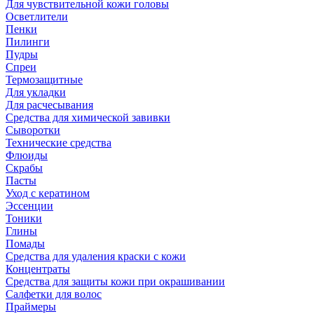
Для чувствительной кожи головы
Осветлители
Пенки
Пилинги
Пудры
Спреи
Термозащитные
Для укладки
Для расчесывания
Средства для химической завивки
Сыворотки
Технические средства
Флюиды
Скрабы
Пасты
Уход с кератином
Эссенции
Тоники
Глины
Помады
Средства для удаления краски с кожи
Концентраты
Средства для защиты кожи при окрашивании
Салфетки для волос
Праймеры