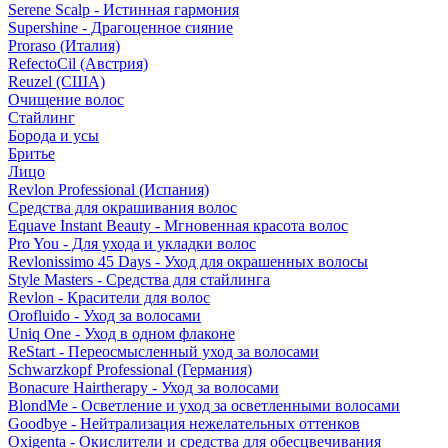
Serene Scalp - Истинная гармония
Supershine - Драгоценное сияние
Proraso (Италия)
RefectoCil (Австрия)
Reuzel (США)
Очищение волос
Стайлинг
Борода и усы
Бритье
Лицо
Revlon Professional (Испания)
Средства для окрашивания волос
Equave Instant Beauty - Мгновенная красота волос
Pro You - Для ухода и укладки волос
Revlonissimo 45 Days - Уход для окрашенных волосы
Style Masters - Средства для стайлинга
Revlon - Красители для волос
Orofluido - Уход за волосами
Uniq One - Уход в одном флаконе
ReStart - Переосмысленный уход за волосами
Schwarzkopf Professional (Германия)
Bonacure Hairtherapy - Уход за волосами
BlondMe - Осветление и уход за осветленными волосами
Goodbye - Нейтрализация нежелательных оттенков
Oxigenta - Окислители и средства для обесцвечивания