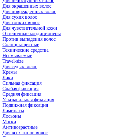
Для непослушных волос
Для окрашенных волос
Для поврежденных волос
Для сухих волос
Для тонких волос
Для чувствительной кожи
Оттеночные кондиционеры
Против выпадения волос
Солнцезащитные
Технические средства
Несмываемые
Travel-size
Для седых волос
Кремы
Лаки
Сильная фиксация
Слабая фиксация
Средняя фиксация
Ультрасильная фиксация
Подвижная фиксация
Ламинаты
Лосьоны
Маски
Антивозрастные
Для всех типов волос