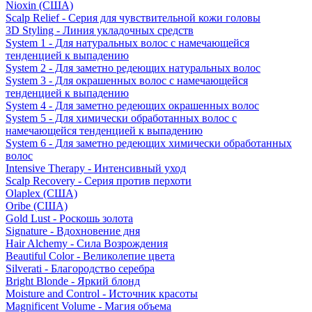
Nioxin (США)
Scalp Relief - Серия для чувствительной кожи головы
3D Styling - Линия укладочных средств
System 1 - Для натуральных волос с намечающейся
тенденцией к выпадению
System 2 - Для заметно редеющих натуральных волос
System 3 - Для окрашенных волос с намечающейся
тенденцией к выпадению
System 4 - Для заметно редеющих окрашенных волос
System 5 - Для химически обработанных волос с
намечающейся тенденцией к выпадению
System 6 - Для заметно редеющих химически обработанных
волос
Intensive Therapy - Интенсивный уход
Scalp Recovery - Серия против перхоти
Olaplex (США)
Oribe (США)
Gold Lust - Роскошь золота
Signature - Вдохновение дня
Hair Alchemy - Сила Возрождения
Beautiful Color - Великолепие цвета
Silverati - Благородство серебра
Bright Blonde - Яркий блонд
Moisture and Control - Источник красоты
Magnificent Volume - Магия объема