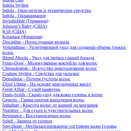
Indola Styling
Indola - Окислители и технические средства
Indola - Окрашивание
Invisibobble (Германия)
Johnson’s Baby (США)
K18 (США)
Kerastase (Франция)
Discipline - Непослушные волосы
Volumifique - Уплотняющий уход для создания объема тонких
волос
Blond Absolu - Уход для любых граней блонда
Fusio-Dose - Молекулярные коктейли для волос
Chronologiste - Искусство ревитализации волос
Couture Styling - Средства для укладки
Densifique - Потеря густоты волос
Elixir Ultime - На основе драгоценных масел
Fresh Affair - Сухой шампунь
Fusio-Scrub - Скраб-уход для кожи головы и волос
Genesis - Гамма против выпадения волос
Initialiste - Красота волос от корней до кончиков
Nutritive - Для сухих и чувствительных волос
Resistance - Восстановление волос
Soleil - Защита от солнца
Specifique - Несбалансированное состояние кожи головы