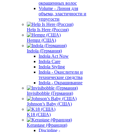
окрашенных волос
Volume - Линия для
объема, эластичности и
упругости
Help Is Here (Россия)
Hempz (США)
Indola (Германия)
Indola Act Now
Indola Care
Indola Styling
Indola - Окислители и
технические средства
Indola - Окрашивание
Invisibobble (Германия)
Johnson’s Baby (США)
K18 (США)
Kerastase (Франция)
Discipline -