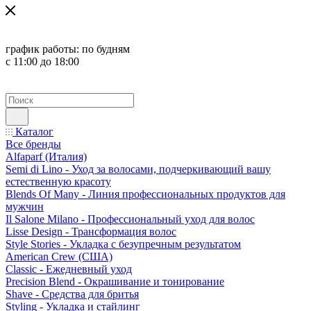
график работы:
по будням
с 11:00 до 18:00
Каталог
Все бренды
Alfaparf (Италия)
Semi di Lino - Уход за волосами, подчеркивающий вашу
естественную красоту
Blends Of Many - Линия профессиональных продуктов для
мужчин
Il Salone Milano - Профессиональный уход для волос
Lisse Design - Трансформация волос
Style Stories - Укладка с безупречным результатом
American Crew (США)
Classic - Ежедневный уход
Precision Blend - Окрашивание и тонирование
Shave - Средства для бритья
Styling - Укладка и стайлинг