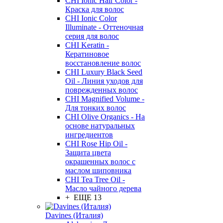
CHI Ionic Hair Color -
Краска для волос
CHI Ionic Color
Illuminate - Оттеночная
серия для волос
CHI Keratin -
Кератиновое
восстановление волос
CHI Luxury Black Seed
Oil - Линия уходов для
поврежденных волос
CHI Magnified Volume -
Для тонких волос
CHI Olive Organics - На
основе натуральных
ингредиентов
CHI Rose Hip Oil -
Защита цвета
окрашенных волос с
маслом шиповника
CHI Tea Tree Oil -
Масло чайного дерева
+ ЕЩЕ 13
Davines (Италия)