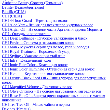
Authentic Beauty Concept (Германия)
Batiste (Великобритания)
Biosilk (США)
CHI (США)
CHI 44 Iron Guard - Термозащита волос
CHI Aloe Vera - Линия для всех типов кудрявых волос
CHI Argan Oil - На основе масла Арганы и дерева Моринга
CHI - Оксиды и осветлители
CHI Deep Brilliance - Глубокое увлажнение и блеск
CHI Enviro - Система разглаживания волос
CHI Man - Мужская серия для волос, усов и бороды
CHI Royal Treatment - Королевский уход
CHI Styling - Ухаживающий стайлинг
CHI Infra - Ежедневный уход
CHI Ionic Hair Color - Краска для волос
CHI Ionic Color Illuminate - Оттеночная серия для волос
CHI Keratin - Кератиновое восстановление волос
CHI Luxury Black Seed Oil - Линия уходов для поврежденных
волос
CHI Magnified Volume - Для тонких волос
CHI Olive Organics - На основе натуральных ингредиентов
CHI Rose Hip Oil - Защита цвета окрашенных волос с маслом
шиповника
CHI Tea Tree Oil - Масло чайного дерева
Davines (Италия)