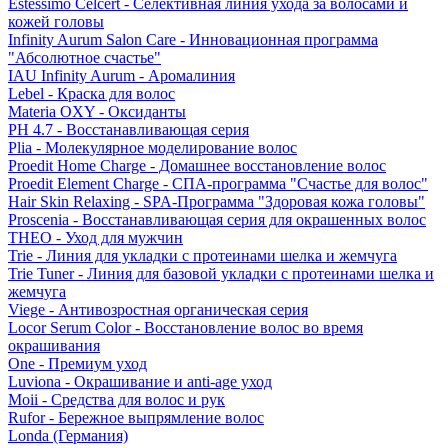
Estessimo Celcert - Селективная линия ухода за волосами и
кожей головы
Infinity Aurum Salon Care - Инновационная программа
"Абсолютное счастье"
IAU Infinity Aurum - Аромалиния
Lebel - Краска для волос
Materia OXY - Оксиданты
PH 4.7 - Восстанавливающая серия
Plia - Молекулярное моделирование волос
Proedit Home Charge - Домашнее восстановление волос
Proedit Element Charge - СПА-программа "Счастье для волос"
Hair Skin Relaxing - SPA-Программа "Здоровая кожа головы"
Proscenia - Восстанавливающая серия для окрашенных волос
THEO - Уход для мужчин
Trie - Линия для укладки с протеинами шелка и жемчуга
Trie Tuner - Линия для базовой укладки с протеинами шелка и
жемчуга
Viege - Антивозростная органическая серия
Locor Serum Color - Восстановление волос во время
окрашивания
One - Премиум уход
Luviona - Окрашивание и anti-age уход
Moii - Средства для волос и рук
Rufor - Бережное выпрямление волос
Londa (Германия)