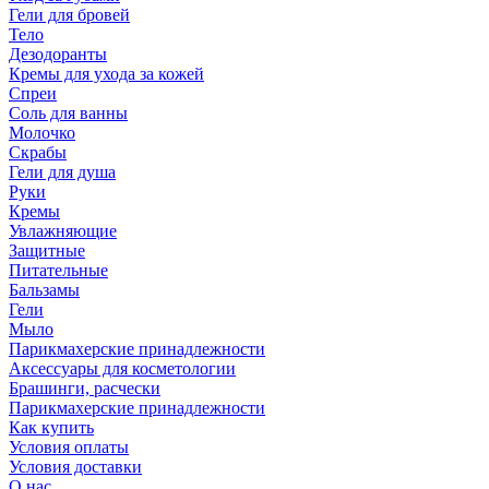
Гели для бровей
Тело
Дезодоранты
Кремы для ухода за кожей
Спреи
Соль для ванны
Молочко
Скрабы
Гели для душа
Руки
Кремы
Увлажняющие
Защитные
Питательные
Бальзамы
Гели
Мыло
Парикмахерские принадлежности
Аксессуары для косметологии
Брашинги, расчески
Парикмахерские принадлежности
Как купить
Условия оплаты
Условия доставки
О нас