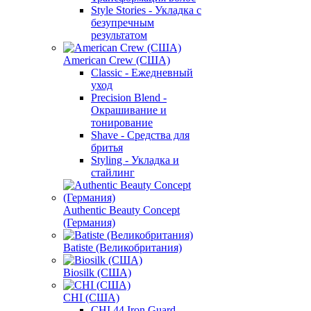
Style Stories - Укладка с
безупречным
результатом
American Crew (США)
Classic - Ежедневный
уход
Precision Blend -
Окрашивание и
тонирование
Shave - Средства для
бритья
Styling - Укладка и
стайлинг
Authentic Beauty Concept
(Германия)
Batiste (Великобритания)
Biosilk (США)
CHI (США)
CHI 44 Iron Guard -