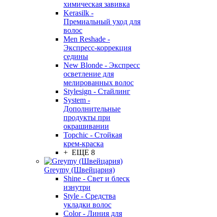
химическая завивка
Kerasilk -
Премиальный уход для
волос
Men Reshade -
Экспресс-коррекция
седины
New Blonde - Экспресс
осветление для
мелированных волос
Stylesign - Стайлинг
System -
Дополнительные
продукты при
окрашивании
Topchic - Стойкая
крем-краска
+ ЕЩЕ 8
Greymy (Швейцария)
Shine - Свет и блеск
изнутри
Style - Средства
укладки волос
Color - Линия для