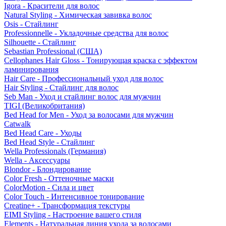
Igora - Красители для волос
Natural Styling - Химическая завивка волос
Osis - Стайлинг
Professionnelle - Укладочные средства для волос
Silhouette - Стайлинг
Sebastian Professional (США)
Cellophanes Hair Gloss - Тонирующая краска с эффектом
ламинирования
Hair Care - Профессиональный уход для волос
Hair Styling - Стайлинг для волос
Seb Man - Уход и стайлинг волос для мужчин
TIGI (Великобритания)
Bed Head for Men - Уход за волосами для мужчин
Catwalk
Bed Head Care - Уходы
Bed Head Style - Стайлинг
Wella Professionals (Германия)
Wella - Аксессуары
Blondor - Блондирование
Color Fresh - Оттеночные маски
ColorMotion - Сила и цвет
Color Touch - Интенсивное тонирование
Creatine+ - Трансформация текстуры
EIMI Styling - Настроение вашего стиля
Elements - Натуральная линия ухода за волосами