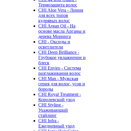
Термозащита волос
CHI Aloe Vera - Линия
для всех типов
кудрявых волос
CHI Argan Oil - На
основе масла Арганы и
дерева Моринга
CHI - Оксиды и
осветлители
CHI Deep Brilliance -
Глубокое увлажнение и
блеск
CHI Enviro - Система
разглаживания волос
CHI Man - Мужская
серия для волос, усов и
бороды
CHI Royal Treatment -
Королевский уход
CHI Styling -
Ухаживающий
стайлинг
CHI Infra -
Ежедневный уход