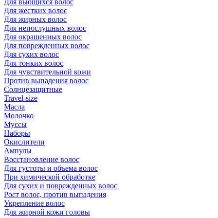
Для вьющихся волос
Для жестких волос
Для жирных волос
Для непослушных волос
Для окрашенных волос
Для поврежденных волос
Для сухих волос
Для тонких волос
Для чувствительной кожи
Против выпадения волос
Солнцезащитные
Travel-size
Масла
Молочко
Муссы
Наборы
Окислители
Ампулы
Восстановление волос
Для густоты и объема волос
При химической обработке
Для сухих и поврежденных волос
Рост волос, против выпадения
Укрепление волос
Для жирной кожи головы