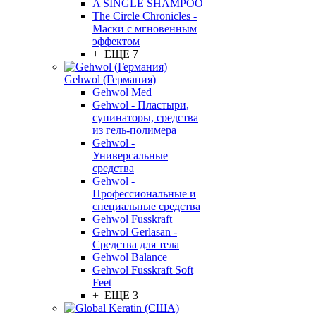
A SINGLE SHAMPOO
The Circle Chronicles -
Маски с мгновенным
эффектом
+ ЕЩЕ 7
Gehwol (Германия)
Gehwol Med
Gehwol - Пластыри,
супинаторы, средства
из гель-полимера
Gehwol -
Универсальные
средства
Gehwol -
Профессиональные и
специальные средства
Gehwol Fusskraft
Gehwol Gerlasan -
Средства для тела
Gehwol Balance
Gehwol Fusskraft Soft
Feet
+ ЕЩЕ 3