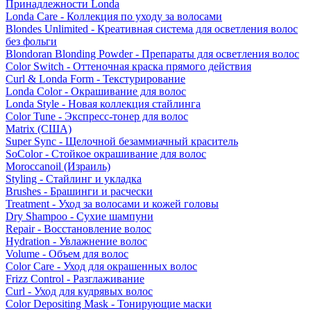
Принадлежности Londa
Londa Care - Коллекция по уходу за волосами
Blondes Unlimited - Креативная система для осветления волос
без фольги
Blondoran Blonding Powder - Препараты для осветления волос
Color Switch - Оттеночная краска прямого действия
Curl & Londa Form - Текстурирование
Londa Color - Окрашивание для волос
Londa Style - Новая коллекция стайлинга
Color Tune - Экспресс-тонер для волос
Matrix (США)
Super Sync - Щелочной безаммиачный краситель
SoColor - Стойкое окрашивание для волос
Moroccanoil (Израиль)
Styling - Стайлинг и укладка
Brushes - Брашинги и расчески
Treatment - Уход за волосами и кожей головы
Dry Shampoo - Сухие шампуни
Repair - Восстановление волос
Hydration - Увлажнение волос
Volume - Объем для волос
Color Care - Уход для окрашенных волос
Frizz Control - Разглаживание
Curl - Уход для кудрявых волос
Color Depositing Mask - Тонирующие маски