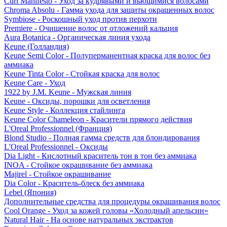
Curl Manifesto - Уход за кудрявыми и вьющимися волосами
Chroma Absolu - Гамма ухода для защиты окрашенных волос
Symbiose - Роскошный уход против перхоти
Premiere - Очищение волос от отложений кальция
Aura Botanica - Органическая линия ухода
Keune (Голландия)
Keune Semi Color - Полуперманентная краска для волос без
аммиака
Keune Tinta Color - Стойкая краска для волос
Keune Care - Уход
1922 by J.M. Keune - Мужская линия
Keune - Оксиды, порошки для осветления
Keune Style - Коллекция стайлинга
Keune Color Chameleon - Красители прямого действия
L'Oreal Professionnel (Франция)
Blond Studio - Полная гамма средств для блондирования
L'Oreal Professionnel - Оксиды
Dia Light - Кислотный краситель тон в тон без аммиака
INOA - Стойкое окрашивание без аммиака
Majirel - Стойкое окрашивание
Dia Color - Краситель-блеск без аммиака
Lebel (Япония)
Дополнительные средства для процедуры окрашивания волос
Cool Orange - Уход за кожей головы «Холодный апельсин»
Natural Hair - На основе натуральных экстрактов