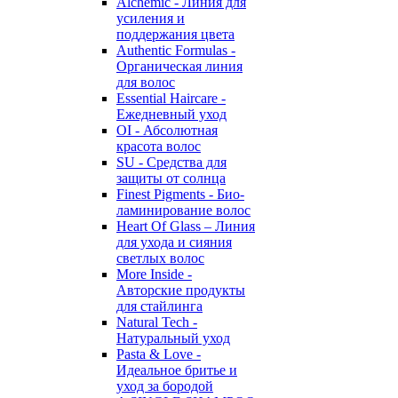
Alchemic - Линия для
усиления и
поддержания цвета
Authentic Formulas -
Органическая линия
для волос
Essential Haircare -
Eжедневный уход
OI - Абсолютная
красота волос
SU - Средства для
защиты от солнца
Finest Pigments - Био-
ламинирование волос
Heart Of Glass – Линия
для ухода и сияния
светлых волос
More Inside -
Авторские продукты
для стайлинга
Natural Tech -
Натуральный уход
Pasta & Love -
Идеальное бритье и
уход за бородой