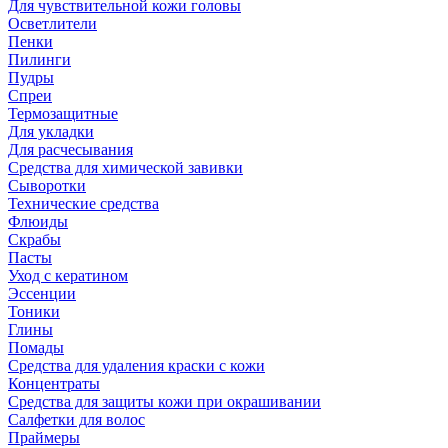
Для чувствительной кожи головы
Осветлители
Пенки
Пилинги
Пудры
Спреи
Термозащитные
Для укладки
Для расчесывания
Средства для химической завивки
Сыворотки
Технические средства
Флюиды
Скрабы
Пасты
Уход с кератином
Эссенции
Тоники
Глины
Помады
Средства для удаления краски с кожи
Концентраты
Средства для защиты кожи при окрашивании
Салфетки для волос
Праймеры