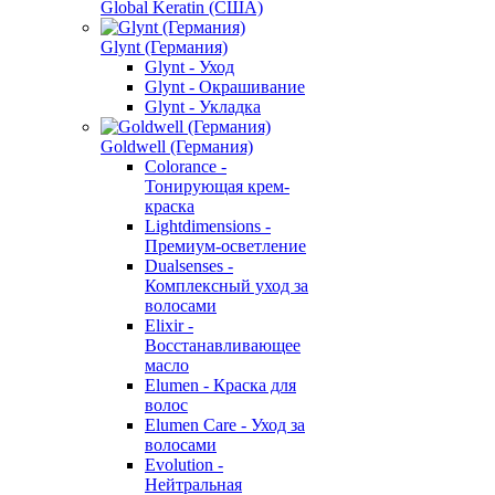
Global Keratin (США)
Glynt (Германия)
Glynt - Уход
Glynt - Окрашивание
Glynt - Укладка
Goldwell (Германия)
Colorance -
Тонирующая крем-
краска
Lightdimensions -
Премиум-осветление
Dualsenses -
Комплексный уход за
волосами
Elixir -
Восстанавливающее
масло
Elumen - Краска для
волос
Elumen Care - Уход за
волосами
Evolution -
Нейтральная