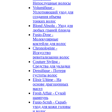
Непослушные волосы
Volumifique -
Уплотняющий уход для
создания объема
тонких волос
Blond Absolu - Уход для
любых граней блонда
Fusio-Dose -
Молекулярные
коктейли для волос
Chronologiste -
Искусство
ревитализации волос
Couture Styling -
Средства для укладки
Densifique - Потеря
густоты волос
Elixir Ultime - На
основе драгоценных
масел
Fresh Affair - Сухой
шампунь
Fusio-Scrub - Скраб-
уход для кожи головы
и волос