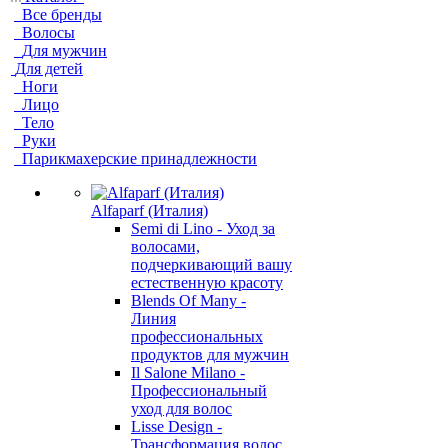
Все бренды
Волосы
Для мужчин
Для детей
Ноги
Лицо
Тело
Руки
Парикмахерские принадлежности
Alfaparf (Италия)
Semi di Lino - Уход за
волосами,
подчеркивающий вашу
естественную красоту
Blends Of Many -
Линия
профессиональных
продуктов для мужчин
Il Salone Milano -
Профессиональный
уход для волос
Lisse Design -
Трансформация волос