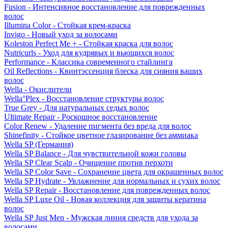
Fusion - Интенсивное восстановление для поврежденных
волос
Illumina Color - Стойкая крем-краска
Invigo - Новый уход за волосами
Koleston Perfect Me + - Стойкая краска для волос
Nutricurls - Уход для кудрявых и вьющихся волос
Performance - Классика современного стайлинга
Oil Reflections - Квинтэссенция блеска для сияния ваших
волос
Wella - Окислители
Wella°Plex - Восстановление структуры волос
True Grey - Для натуральных седых волос
Ultimate Repair - Роскошное восстановление
Color Renew - Удаление пигмента без вреда для волос
Shinefinity - Стойкое цветное глазирование без аммиака
Wella SP (Германия)
Wella SP Balance - Для чувствительной кожи головы
Wella SP Clear Scalp - Очищение против перхоти
Wella SP Color Save - Сохранение цвета для окрашенных волос
Wella SP Hydrate - Увлажнение для нормальных и сухих волос
Wella SP Repair - Восстановление для поврежденных волос
Wella SP Luxe Oil - Новая коллекция для защиты кератина
волос
Wella SP Just Men - Мужская линия средств для ухода за
волосами