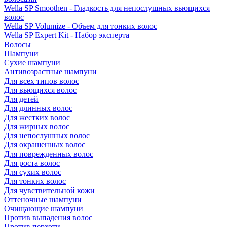
Wella SP Smoothen - Гладкость для непослушных вьющихся
волос
Wella SP Volumize - Объем для тонких волос
Wella SP Expert Kit - Набор эксперта
Волосы
Шампуни
Сухие шампуни
Антивозрастные шампуни
Для всех типов волос
Для вьющихся волос
Для детей
Для длинных волос
Для жестких волос
Для жирных волос
Для непослушных волос
Для окрашенных волос
Для поврежденных волос
Для роста волос
Для сухих волос
Для тонких волос
Для чувствительной кожи
Оттеночные шампуни
Очищающие шампуни
Против выпадения волос
Против перхоти