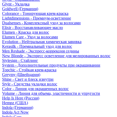
Glynt - Укладка
Goldwell (Германия)
Colorance - Тонирующая крем-краска
Lightdimensions - Премиум-осветление
Dualsenses - Комплексный уход за волосами
Elixir - Восстанавливающее масло
Elumen - Краска для волос
Elumen Care - Уход за волосами
Evolution - Нейтральная химическая завивка
Kerasilk - Премиальный уход для волос
Men Reshade - Экспресс-коррекция седины
New Blonde - Экспресс осветление для мелированных волос
Stylesign - Стайлинг
System - Дополнительные продукты при окрашивании
Topchic - Стойкая крем-краска
Greymy (Швейцария)
Shine - Свет и блеск изнутри
Style - Средства укладки волос
Color - Линия для окрашенных волос
Volume - Линия для объема, эластичности и упругости
Help Is Here (Россия)
Hempz (США)
Indola (Германия)
Indola Act Now
Indola Care