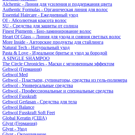
Alchemic - Линия для усиления и поддержания цвета
Authentic Formulas - Органическая линия для волос
Essential Haircare - Eжедневный уход
OI - Абсолютная красота волос
SU - Средства для защиты от солнца
Finest Pigments - Био-ламинирование волос
Heart Of Glass – Линия для ухода и сияния светлых волос
More Inside - Авторские продукты для стайлинга
Natural Tech - Натуральный уход
Pasta & Love - Идеальное бритье и уход за бородой
A SINGLE SHAMPOO
The Circle Chronicles - Маски с мгновенным эффектом
Gehwol (Германия)
Gehwol Med
Gehwol - Пластыри, супинаторы, средства из гель-полимера
Gehwol - Универсальные средства
Gehwol - Профессиональные и специальные средства
Gehwol Fusskraft
Gehwol Gerlasan - Средства для тела
Gehwol Balance
Gehwol Fusskraft Soft Feet
Global Keratin (США)
Glynt (Германия)
Glynt - Уход
Glynt - Окрашивание