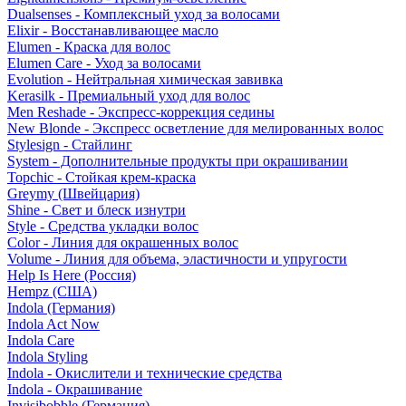
Dualsenses - Комплексный уход за волосами
Elixir - Восстанавливающее масло
Elumen - Краска для волос
Elumen Care - Уход за волосами
Evolution - Нейтральная химическая завивка
Kerasilk - Премиальный уход для волос
Men Reshade - Экспресс-коррекция седины
New Blonde - Экспресс осветление для мелированных волос
Stylesign - Стайлинг
System - Дополнительные продукты при окрашивании
Topchic - Стойкая крем-краска
Greymy (Швейцария)
Shine - Свет и блеск изнутри
Style - Средства укладки волос
Color - Линия для окрашенных волос
Volume - Линия для объема, эластичности и упругости
Help Is Here (Россия)
Hempz (США)
Indola (Германия)
Indola Act Now
Indola Care
Indola Styling
Indola - Окислители и технические средства
Indola - Окрашивание
Invisibobble (Германия)