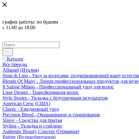
график работы:
по будням
с 11:00 до 18:00
Каталог
Все бренды
Alfaparf (Италия)
Semi di Lino - Уход за волосами, подчеркивающий вашу естест
Blends Of Many - Линия профессиональных продуктов для муж
Il Salone Milano - Профессиональный уход для волос
Lisse Design - Трансформация волос
Style Stories - Укладка с безупречным результатом
American Crew (США)
Classic - Ежедневный уход
Precision Blend - Окрашивание и тонирование
Shave - Средства для бритья
Styling - Укладка и стайлинг
Authentic Beauty Concept (Германия)
Batiste (Великобритания)