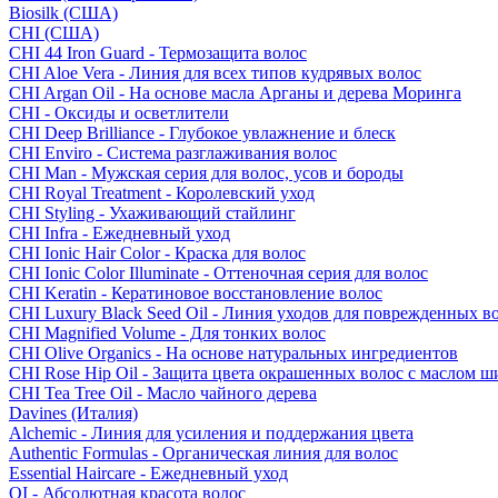
Biosilk (США)
CHI (США)
CHI 44 Iron Guard - Термозащита волос
CHI Aloe Vera - Линия для всех типов кудрявых волос
CHI Argan Oil - На основе масла Арганы и дерева Моринга
CHI - Оксиды и осветлители
CHI Deep Brilliance - Глубокое увлажнение и блеск
CHI Enviro - Система разглаживания волос
CHI Man - Мужская серия для волос, усов и бороды
CHI Royal Treatment - Королевский уход
CHI Styling - Ухаживающий стайлинг
CHI Infra - Ежедневный уход
CHI Ionic Hair Color - Краска для волос
CHI Ionic Color Illuminate - Оттеночная серия для волос
CHI Keratin - Кератиновое восстановление волос
CHI Luxury Black Seed Oil - Линия уходов для поврежденных в
CHI Magnified Volume - Для тонких волос
CHI Olive Organics - На основе натуральных ингредиентов
CHI Rose Hip Oil - Защита цвета окрашенных волос с маслом 
CHI Tea Tree Oil - Масло чайного дерева
Davines (Италия)
Alchemic - Линия для усиления и поддержания цвета
Authentic Formulas - Органическая линия для волос
Essential Haircare - Eжедневный уход
OI - Абсолютная красота волос