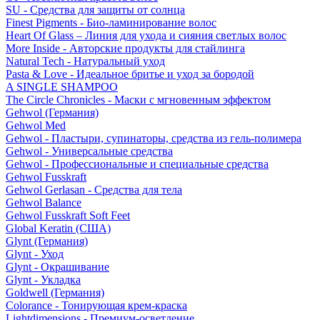
SU - Средства для защиты от солнца
Finest Pigments - Био-ламинирование волос
Heart Of Glass – Линия для ухода и сияния светлых волос
More Inside - Авторские продукты для стайлинга
Natural Tech - Натуральный уход
Pasta & Love - Идеальное бритье и уход за бородой
A SINGLE SHAMPOO
The Circle Chronicles - Маски с мгновенным эффектом
Gehwol (Германия)
Gehwol Med
Gehwol - Пластыри, супинаторы, средства из гель-полимера
Gehwol - Универсальные средства
Gehwol - Профессиональные и специальные средства
Gehwol Fusskraft
Gehwol Gerlasan - Средства для тела
Gehwol Balance
Gehwol Fusskraft Soft Feet
Global Keratin (США)
Glynt (Германия)
Glynt - Уход
Glynt - Окрашивание
Glynt - Укладка
Goldwell (Германия)
Colorance - Тонирующая крем-краска
Lightdimensions - Премиум-осветление