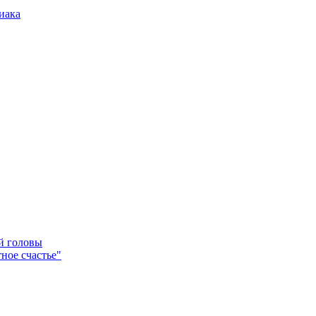
иака
ей головы
ное счастье"