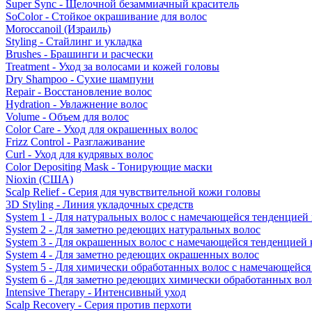
Super Sync - Щелочной безаммиачный краситель
SoColor - Стойкое окрашивание для волос
Moroccanoil (Израиль)
Styling - Стайлинг и укладка
Brushes - Брашинги и расчески
Treatment - Уход за волосами и кожей головы
Dry Shampoo - Сухие шампуни
Repair - Восстановление волос
Hydration - Увлажнение волос
Volume - Объем для волос
Color Care - Уход для окрашенных волос
Frizz Control - Разглаживание
Curl - Уход для кудрявых волос
Color Depositing Mask - Тонирующие маски
Nioxin (США)
Scalp Relief - Серия для чувствительной кожи головы
3D Styling - Линия укладочных средств
System 1 - Для натуральных волос с намечающейся тенденцией
System 2 - Для заметно редеющих натуральных волос
System 3 - Для окрашенных волос с намечающейся тенденцией
System 4 - Для заметно редеющих окрашенных волос
System 5 - Для химически обработанных волос с намечающейс
System 6 - Для заметно редеющих химически обработанных вол
Intensive Therapy - Интенсивный уход
Scalp Recovery - Серия против перхоти