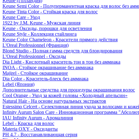
Keune (Голландия)
Keune Semi Color - Полуперманентная краска для волос без амм
Keune Tinta Color - Стойкая краска для волос
Keune Care - Уход
1922 by J.M. Keune - Мужская линия
Keune - Оксиды, порошки для осветления
Keune Style - Коллекция стайлинга
Keune Color Chameleon - Красители прямого действия
L'Oreal Professionnel (Франция)
Blond Studio - Полная гамма средств для блондирования
L'Oreal Professionnel - Оксиды
Dia Light - Кислотный краситель тон в тон без аммиака
INOA - Стойкое окрашивание без аммиака
Majirel - Стойкое окрашивание
Dia Color - Краситель-блеск без аммиака
Lebel (Япония)
Дополнительные средства для процедуры окрашивания волос
Cool Orange - Уход за кожей головы «Холодный апельсин»
Natural Hair - На основе натуральных экстрактов
Estessimo Celcert - Селективная линия ухода за волосами и кож
Infinity Aurum Salon Care - Инновационная программа "Абсолют
IAU Infinity Aurum - Аромалиния
Lebel - Краска для волос
Materia OXY - Оксиданты
PH 4.7 - Восстанавливающая серия