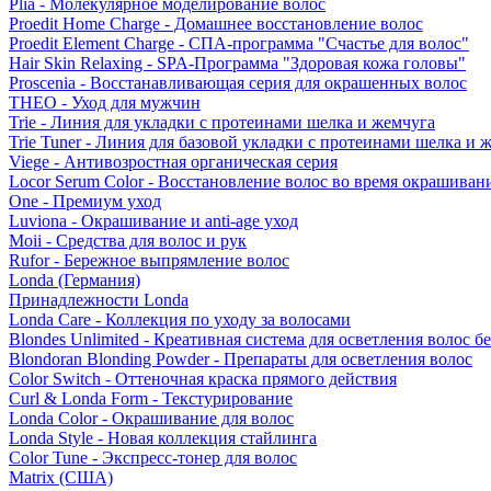
Plia - Молекулярное моделирование волос
Proedit Home Charge - Домашнее восстановление волос
Proedit Element Charge - СПА-программа "Счастье для волос"
Hair Skin Relaxing - SPA-Программа "Здоровая кожа головы"
Proscenia - Восстанавливающая серия для окрашенных волос
THEO - Уход для мужчин
Trie - Линия для укладки с протеинами шелка и жемчуга
Trie Tuner - Линия для базовой укладки с протеинами шелка и 
Viege - Антивозростная органическая серия
Locor Serum Color - Восстановление волос во время окрашиван
One - Премиум уход
Luviona - Окрашивание и anti-age уход
Moii - Средства для волос и рук
Rufor - Бережное выпрямление волос
Londa (Германия)
Принадлежности Londa
Londa Care - Коллекция по уходу за волосами
Blondes Unlimited - Креативная система для осветления волос б
Blondoran Blonding Powder - Препараты для осветления волос
Color Switch - Оттеночная краска прямого действия
Curl & Londa Form - Текстурирование
Londa Color - Окрашивание для волос
Londa Style - Новая коллекция стайлинга
Color Tune - Экспресс-тонер для волос
Matrix (США)