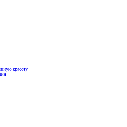
венную красоту
чин