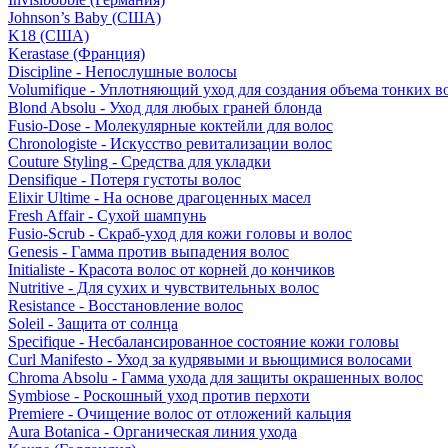
Johnson’s Baby (США)
K18 (США)
Kerastase (Франция)
Discipline - Непослушные волосы
Volumifique - Уплотняющий уход для создания объема тонких в
Blond Absolu - Уход для любых граней блонда
Fusio-Dose - Молекулярные коктейли для волос
Chronologiste - Искусство ревитализации волос
Couture Styling - Средства для укладки
Densifique - Потеря густоты волос
Elixir Ultime - На основе драгоценных масел
Fresh Affair - Сухой шампунь
Fusio-Scrub - Скраб-уход для кожи головы и волос
Genesis - Гамма против выпадения волос
Initialiste - Красота волос от корней до кончиков
Nutritive - Для сухих и чувствительных волос
Resistance - Восстановление волос
Soleil - Защита от солнца
Specifique - Несбалансированное состояние кожи головы
Curl Manifesto - Уход за кудрявыми и вьющимися волосами
Chroma Absolu - Гамма ухода для защиты окрашенных волос
Symbiose - Роскошный уход против перхоти
Premiere - Очищение волос от отложений кальция
Aura Botanica - Органическая линия ухода